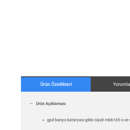
Ürün Özellikleri
Yorumla
Ürün Açıklaması
gpd banyo bataryası gildo siyah mbb165-s ve s