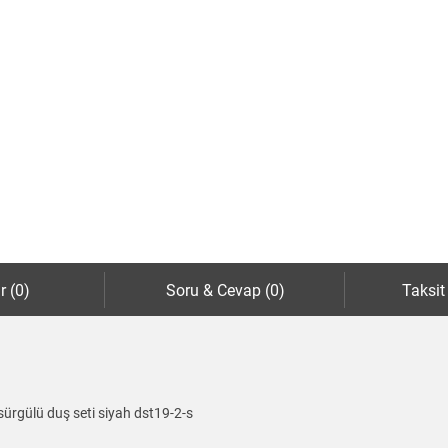
r (0)
Soru & Cevap (0)
Taksit
ürgülü duş seti siyah dst19-2-s