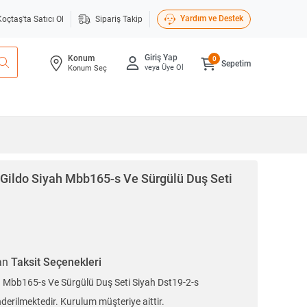
Yardım ve Destek
Koçtaş'ta Satıcı Ol
Sipariş Takip
Giriş Yap
Konum
0
Sepetim
veya Üye Ol
Konum Seç
Gildo Siyah Mbb165-s Ve Sürgülü Duş Seti
ran
Taksit Seçenekleri
 Mbb165-s Ve Sürgülü Duş Seti Siyah Dst19-2-s
erilmektedir. Kurulum müşteriye aittir.