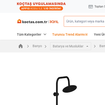
Toptan 
Tüm Kategoriler
Turuncu Trend Alarmı🚨
Yeni Ür
Banyo
Ban
Batarya ve Musluklar