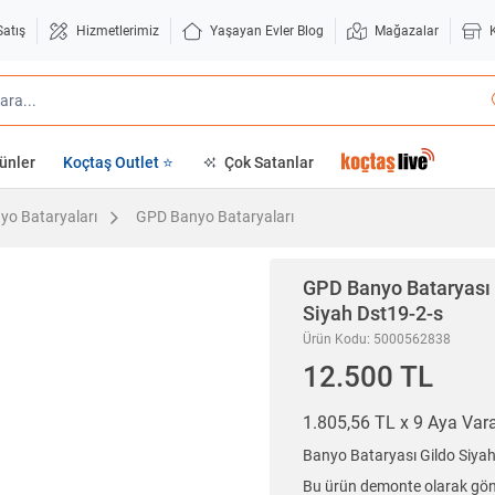
Satış
Hizmetlerimiz
Yaşayan Evler Blog
Mağazalar
ünler
Koçtaş Outlet ⭐
Çok Satanlar
yo Bataryaları
GPD Banyo Bataryaları
GPD
Banyo Bataryası 
Siyah Dst19-2-s
Ürün Kodu: 5000562838
12.500 TL
1.805,56 TL x 9 Aya Va
Banyo Bataryası Gildo Siyah
Bu ürün demonte olarak gönd