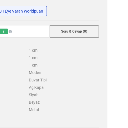
50 TL'ye Varan Worldpuan
Soru & Cevap (0)
8
1
cm
1
cm
1
cm
Modern
Duvar Tipi
Aç Kapa
Siyah
Beyaz
Metal