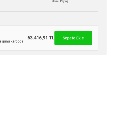
Ürünü Paylaş
63.416,91 TL
Sepete Ekle
e
günü kargoda