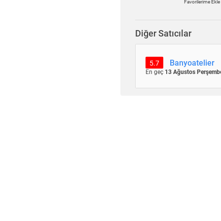
Favorilerime Ekle
Diğer Satıcılar
Banyoatelier
5.7
En geç
13 Ağustos Perşemb