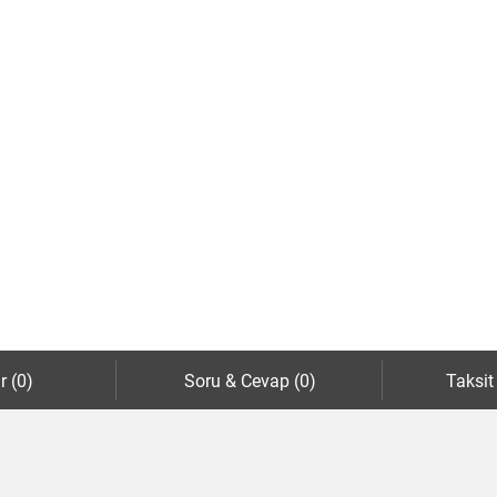
r (0)
Soru & Cevap (0)
Taksit