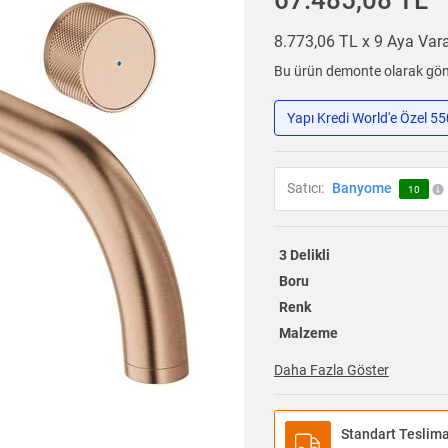
67.485,08 TL
8.773,06 TL x 9 Aya Va
Bu ürün demonte olarak gönd
Yapı Kredi World'e Özel 5
Satıcı:
Banyome
10
3 Delikli
Boru
Renk
Malzeme
Daha Fazla Göster
Standart Teslim