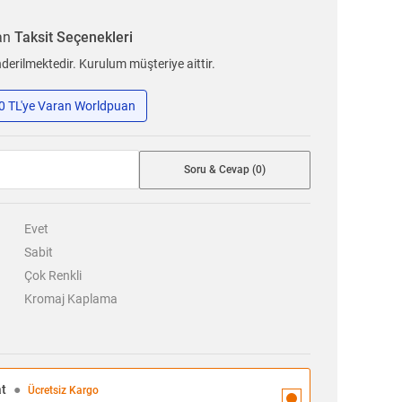
ran
Taksit Seçenekleri
erilmektedir. Kurulum müşteriye aittir.
50 TL'ye Varan Worldpuan
Soru & Cevap (0)
Evet
Sabit
Çok Renkli
Kromaj Kaplama
at
●
Ücretsiz Kargo