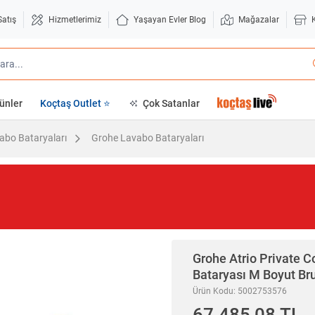
Satış
Hizmetlerimiz
Yaşayan Evler Blog
Mağazalar
ünler
Koçtaş Outlet ⭐
Çok Satanlar
abo Bataryaları
Grohe Lavabo Bataryaları
Grohe
Atrio Private C
Bataryası M Boyut B
Ürün Kodu: 5002753576