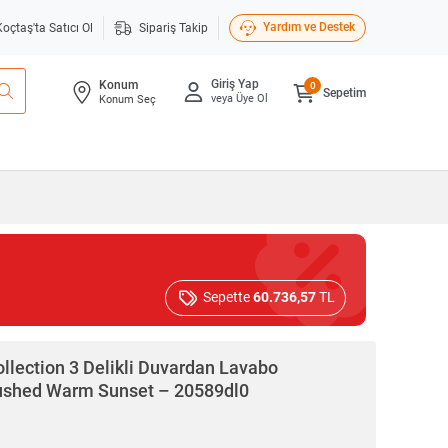
Yardım ve Destek
Koçtaş'ta Satıcı Ol
Sipariş Takip
Giriş Yap
Konum
0
Sepetim
veya Üye Ol
Konum Seç
Sepette
60.736,57
TL
ollection 3 Delikli Duvardan Lavabo
rushed Warm Sunset – 20589dl0