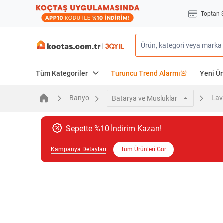
Toptan 
Tüm Kategoriler
Turuncu Trend Alarmı🚨
Yeni Ür
Banyo
Lav
Batarya ve Musluklar
Sepette %10 İndirim Kazan!
Kampanya Detayları
Tüm Ürünleri Gör