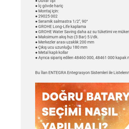
● Duvar tipi
● İç gövde hariç
● Montaj için:
● 29025 002
● Seramik salmastra 1/2", 90°
● GROHE Long-Life kaplama
● GROHE Water Saving daha az su tüketimi ve mükemm
● Maksimum akış hızı (3 Bar) 5 l/dk.
● Merkezler arası uzaklık 200 mm
● Çıkış ucu uzunluğu 180 mm
● Metal kaplı kollar
● Ayrıca sipariş edilen 48460 000, 48461 000 kapak m
Bu İlan ENTEGRA Entegrasyon Sistemleri ile Listelenm