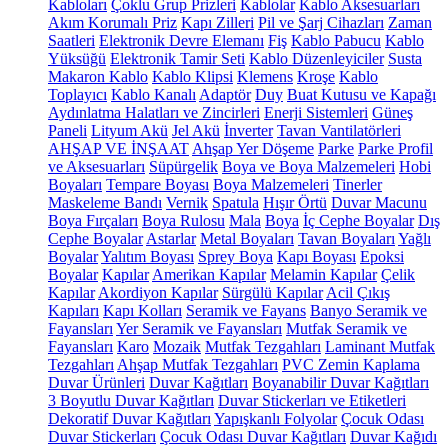
Kabloları
Çoklu Grup Prizleri
Kablolar
Kablo Aksesuarları
Akım Korumalı Priz
Kapı Zilleri
Pil ve Şarj Cihazları
Zaman
Saatleri
Elektronik Devre Elemanı
Fiş
Kablo Pabucu
Kablo
Yüksüğü
Elektronik Tamir Seti
Kablo Düzenleyiciler
Susta
Makaron Kablo
Kablo Klipsi
Klemens
Kroşe
Kablo
Toplayıcı
Kablo Kanalı
Adaptör
Duy
Buat Kutusu ve Kapağı
Aydınlatma Halatları ve Zincirleri
Enerji Sistemleri
Güneş
Paneli
Lityum Akü
Jel Akü
İnverter
Tavan Vantilatörleri
AHŞAP VE İNŞAAT
Ahşap Yer Döşeme
Parke
Parke Profil
ve Aksesuarları
Süpürgelik
Boya ve Boya Malzemeleri
Hobi
Boyaları
Tempare Boyası
Boya Malzemeleri
Tinerler
Maskeleme Bandı
Vernik
Spatula
Hışır Örtü
Duvar Macunu
Boya Fırçaları
Boya Rulosu
Mala
Boya
İç Cephe Boyalar
Dış
Cephe Boyalar
Astarlar
Metal Boyaları
Tavan Boyaları
Yağlı
Boyalar
Yalıtım Boyası
Sprey Boya
Kapı Boyası
Epoksi
Boyalar
Kapılar
Amerikan Kapılar
Melamin Kapılar
Çelik
Kapılar
Akordiyon Kapılar
Sürgülü Kapılar
Acil Çıkış
Kapıları
Kapı Kolları
Seramik ve Fayans
Banyo Seramik ve
Fayansları
Yer Seramik ve Fayansları
Mutfak Seramik ve
Fayansları
Karo
Mozaik
Mutfak Tezgahları
Laminant Mutfak
Tezgahları
Ahşap Mutfak Tezgahları
PVC Zemin Kaplama
Duvar Ürünleri
Duvar Kağıtları
Boyanabilir Duvar Kağıtları
3 Boyutlu Duvar Kağıtları
Duvar Stickerları ve Etiketleri
Dekoratif Duvar Kağıtları
Yapışkanlı Folyolar
Çocuk Odası
Duvar Stickerları
Çocuk Odası Duvar Kağıtları
Duvar Kağıdı