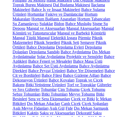
Pompası
Su Motoru
Hasat Makinesi
Dal Öğütme Makinesi
Toprak Burgu Makinesi
Dal Budama Makinesi
İlaçlama
Makineleri
Bahçe İş ve İnşaat Makineleri
Bahçe Sulama
Ürünleri
Hortumlar
Fıskiye ve Damlatıcılar
Hortum
Makaraları
Hortum Bağlantı Aparatları
Hortum Tabancaları
Su Zamanlayıcı
Sulaklar
Bidon
Bahçe Musluğu
Şişme Su
Deposu
Mangal ve Aksesuarları
Mangal Aksesuarları
Mangal
Kömürü ve Tutuşturucular
Mangal ve Barbekü
Kömürlü
Mangal
Tüplü Mangal
Elektrikli Izgara
Pürmüz
Piknik
Malzemeleri
Piknik Sepetleri
Piknik Seti
Semaver
Piknik
Örtüleri
Bahçe Depolama
Depolama Evleri
Depolama
Dolapları
Depolama Sandığı
Bahçe Aydınlatma
Dış Mekan
Aydınlatmalar
Solar Aydınlatma
Projektör ve Sensörler
Bahçe
Aplikleri
Bahçe Feneri ve Meşaleler
Bahçe Masa Üstü
Aydınlatma
Bahçe Set Üstü Aydınlatma
Bahçe Aydınlatma
Direkleri
Bahçe Peyzaj Ürünleri
Bahçe Yer Döşemeleri
Bahçe
Çit ve Bordürleri
Bahçe Filesi
Bahçe Gizleme Ağları
Bahçe
Dekorasyon Ürünleri
Bahçe Kovaları
Toprak ve Çiçek
Bakımı
Bitki Yetiştirme Ürünleri
Torf ve Topraklar
Gübreler
ve Sıvı Gübreler
Tohumlar
Çim Tohumu
Çiçek Tohumu
Sebze Tohumları
Bitki Tohumları
Meyve Tohumu
Bitki
Besinleri
Sera ve Sera Ekipmanları
Çiçek ve Bitki
İç Mekan
Bitkileri
Dış Mekan Ağaçları
Canlı Çiçek
Çiçek Soğanları
Aşılı Meyve Fidanları
Aşılı Gül
Fide
Dış Mekan Sarmaşık
Bitkileri
Kaktüs
Saksı ve Aksesuarları
Dekoratif Saksı