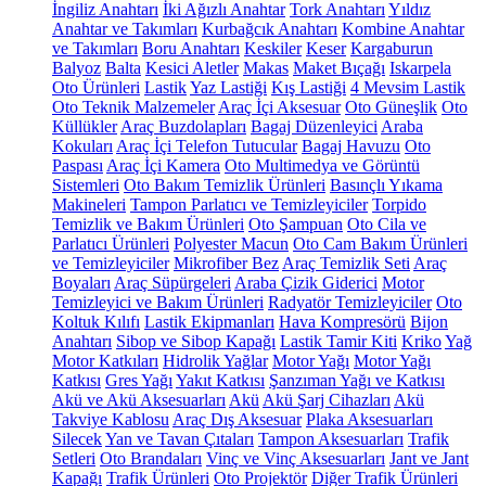
İngiliz Anahtarı
İki Ağızlı Anahtar
Tork Anahtarı
Yıldız
Anahtar ve Takımları
Kurbağcık Anahtarı
Kombine Anahtar
ve Takımları
Boru Anahtarı
Keskiler
Keser
Kargaburun
Balyoz
Balta
Kesici Aletler
Makas
Maket Bıçağı
Iskarpela
Oto Ürünleri
Lastik
Yaz Lastiği
Kış Lastiği
4 Mevsim Lastik
Oto Teknik Malzemeler
Araç İçi Aksesuar
Oto Güneşlik
Oto
Küllükler
Araç Buzdolapları
Bagaj Düzenleyici
Araba
Kokuları
Araç İçi Telefon Tutucular
Bagaj Havuzu
Oto
Paspası
Araç İçi Kamera
Oto Multimedya ve Görüntü
Sistemleri
Oto Bakım Temizlik Ürünleri
Basınçlı Yıkama
Makineleri
Tampon Parlatıcı ve Temizleyiciler
Torpido
Temizlik ve Bakım Ürünleri
Oto Şampuan
Oto Cila ve
Parlatıcı Ürünleri
Polyester Macun
Oto Cam Bakım Ürünleri
ve Temizleyiciler
Mikrofiber Bez
Araç Temizlik Seti
Araç
Boyaları
Araç Süpürgeleri
Araba Çizik Giderici
Motor
Temizleyici ve Bakım Ürünleri
Radyatör Temizleyiciler
Oto
Koltuk Kılıfı
Lastik Ekipmanları
Hava Kompresörü
Bijon
Anahtarı
Sibop ve Sibop Kapağı
Lastik Tamir Kiti
Kriko
Yağ
Motor Katkıları
Hidrolik Yağlar
Motor Yağı
Motor Yağı
Katkısı
Gres Yağı
Yakıt Katkısı
Şanzıman Yağı ve Katkısı
Akü ve Akü Aksesuarları
Akü
Akü Şarj Cihazları
Akü
Takviye Kablosu
Araç Dış Aksesuar
Plaka Aksesuarları
Silecek
Yan ve Tavan Çıtaları
Tampon Aksesuarları
Trafik
Setleri
Oto Brandaları
Vinç ve Vinç Aksesuarları
Jant ve Jant
Kapağı
Trafik Ürünleri
Oto Projektör
Diğer Trafik Ürünleri