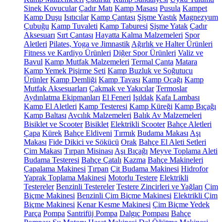
Sinek Kovucular
Çadır Matı
Kamp Masası
Pusula
Kampet
Kamp Duşu
Isıtıcılar
Kamp Çantası
Şişme Yastık
Magnezyum
Çubuğu
Kamp Tuvaleti
Kamp Taburesi
Şişme Yatak
Çadır
Aksesuarı
Sırt Çantası
Hayatta Kalma Malzemeleri
Spor
Aletleri
Pilates, Yoga ve Jimnastik
Ağırlık ve Halter Ürünleri
Fitness ve Kardiyo Ürünleri
Diğer Spor Ürünleri
Valiz ve
Bavul
Kamp Mutfak Malzemeleri
Termal Çanta
Matara
Kamp Yemek Pişirme Seti
Kamp Buzluk ve Soğutucu
Ürünler
Kamp Demliği
Kamp Tavası
Kamp Ocağı
Kamp
Mutfak Aksesuarları
Çakmak ve Yakıcılar
Termoslar
Aydınlatma Ekipmanları
El Feneri
Işıldak
Kafa Lambası
Kamp El Aletleri
Kamp Testeresi
Kamp Küreği
Kamp Bıçağı
Kamp Baltası
Avcılık Malzemeleri
Balık Av Malzemeleri
Bisiklet ve Scooter
Bisiklet
Elektrikli Scooter
Bahçe Aletleri
Çapa
Kürek
Bahçe Eldiveni
Tırmık
Budama Makası
Aşı
Makası
Fide Dikici ve Sökücü
Orak
Bahçe El Aleti Setleri
Çim Makası
Tırpan Misinası
Aşı Bıçağı
Meyve Toplama Aleti
Budama Testeresi
Bahçe Çatalı
Kazma
Bahçe Makineleri
Çapalama Makinesi
Tırpan
Çit Budama Makinesi
Hidrofor
Yaprak Toplama Makinesi
Motorlu Testere
Elektrikli
Testereler
Benzinli Testereler
Testere Zincirleri ve Yağları
Çim
Biçme Makinesi
Benzinli Çim Biçme Makinesi
Elektrikli Çim
Biçme Makinesi
Kenar Kesme Makinesi
Çim Biçme Yedek
Parça
Pompa
Santrifüj Pompa
Dalgıç Pompası
Bahçe