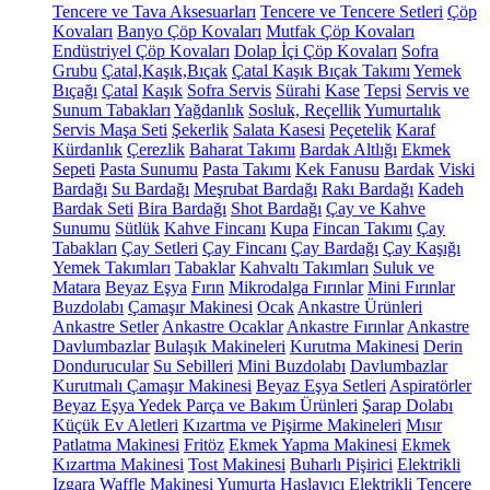
Tencere ve Tava Aksesuarları
Tencere ve Tencere Setleri
Çöp
Kovaları
Banyo Çöp Kovaları
Mutfak Çöp Kovaları
Endüstriyel Çöp Kovaları
Dolap İçi Çöp Kovaları
Sofra
Grubu
Çatal,Kaşık,Bıçak
Çatal Kaşık Bıçak Takımı
Yemek
Bıçağı
Çatal
Kaşık
Sofra Servis
Sürahi
Kase
Tepsi
Servis ve
Sunum Tabakları
Yağdanlık
Sosluk, Reçellik
Yumurtalık
Servis Maşa Seti
Şekerlik
Salata Kasesi
Peçetelik
Karaf
Kürdanlık
Çerezlik
Baharat Takımı
Bardak Altlığı
Ekmek
Sepeti
Pasta Sunumu
Pasta Takımı
Kek Fanusu
Bardak
Viski
Bardağı
Su Bardağı
Meşrubat Bardağı
Rakı Bardağı
Kadeh
Bardak Seti
Bira Bardağı
Shot Bardağı
Çay ve Kahve
Sunumu
Sütlük
Kahve Fincanı
Kupa
Fincan Takımı
Çay
Tabakları
Çay Setleri
Çay Fincanı
Çay Bardağı
Çay Kaşığı
Yemek Takımları
Tabaklar
Kahvaltı Takımları
Suluk ve
Matara
Beyaz Eşya
Fırın
Mikrodalga Fırınlar
Mini Fırınlar
Buzdolabı
Çamaşır Makinesi
Ocak
Ankastre Ürünleri
Ankastre Setler
Ankastre Ocaklar
Ankastre Fırınlar
Ankastre
Davlumbazlar
Bulaşık Makineleri
Kurutma Makinesi
Derin
Dondurucular
Su Sebilleri
Mini Buzdolabı
Davlumbazlar
Kurutmalı Çamaşır Makinesi
Beyaz Eşya Setleri
Aspiratörler
Beyaz Eşya Yedek Parça ve Bakım Ürünleri
Şarap Dolabı
Küçük Ev Aletleri
Kızartma ve Pişirme Makineleri
Mısır
Patlatma Makinesi
Fritöz
Ekmek Yapma Makinesi
Ekmek
Kızartma Makinesi
Tost Makinesi
Buharlı Pişirici
Elektrikli
Izgara
Waffle Makinesi
Yumurta Haşlayıcı
Elektrikli Tencere