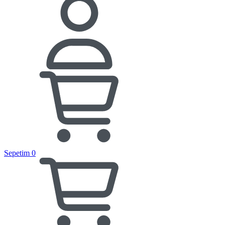
Sepetim
0