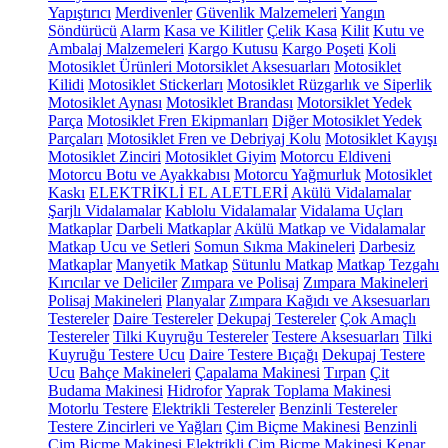
Yapıştırıcı
Merdivenler
Güvenlik Malzemeleri
Yangın
Söndürücü
Alarm
Kasa ve Kilitler
Çelik Kasa
Kilit
Kutu ve
Ambalaj Malzemeleri
Kargo Kutusu
Kargo Poşeti
Koli
Motosiklet Ürünleri
Motorsiklet Aksesuarları
Motosiklet
Kilidi
Motosiklet Stickerları
Motosiklet Rüzgarlık ve Siperlik
Motosiklet Aynası
Motosiklet Brandası
Motorsiklet Yedek
Parça
Motosiklet Fren Ekipmanları
Diğer Motosiklet Yedek
Parçaları
Motosiklet Fren ve Debriyaj Kolu
Motosiklet Kayışı
Motosiklet Zinciri
Motosiklet Giyim
Motorcu Eldiveni
Motorcu Botu ve Ayakkabısı
Motorcu Yağmurluk
Motosiklet
Kaskı
ELEKTRİKLİ EL ALETLERİ
Akülü Vidalamalar
Şarjlı Vidalamalar
Kablolu Vidalamalar
Vidalama Uçları
Matkaplar
Darbeli Matkaplar
Akülü Matkap ve Vidalamalar
Matkap Ucu ve Setleri
Somun Sıkma Makineleri
Darbesiz
Matkaplar
Manyetik Matkap
Sütunlu Matkap
Matkap Tezgahı
Kırıcılar ve Deliciler
Zımpara ve Polisaj
Zımpara Makineleri
Polisaj Makineleri
Planyalar
Zımpara Kağıdı ve Aksesuarları
Testereler
Daire Testereler
Dekupaj Testereler
Çok Amaçlı
Testereler
Tilki Kuyruğu Testereler
Testere Aksesuarları
Tilki
Kuyruğu Testere Ucu
Daire Testere Bıçağı
Dekupaj Testere
Ucu
Bahçe Makineleri
Çapalama Makinesi
Tırpan
Çit
Budama Makinesi
Hidrofor
Yaprak Toplama Makinesi
Motorlu Testere
Elektrikli Testereler
Benzinli Testereler
Testere Zincirleri ve Yağları
Çim Biçme Makinesi
Benzinli
Çim Biçme Makinesi
Elektrikli Çim Biçme Makinesi
Kenar