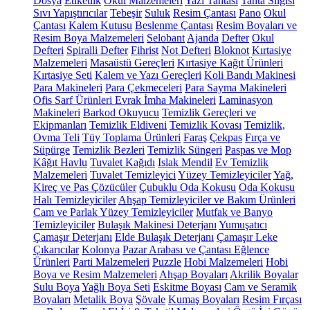
Dosya
Etiketlik
Okul Malzemeleri
Yazı Tahtası
Tahta Silgisi
Sıvı Yapıştırıcılar
Tebeşir
Suluk
Resim Çantası
Pano
Okul
Çantası
Kalem Kutusu
Beslenme Çantası
Resim Boyaları ve
Resim Boya Malzemeleri
Selobant
Ajanda
Defter
Okul
Defteri
Spiralli Defter
Fihrist
Not Defteri
Bloknot
Kırtasiye
Malzemeleri
Masaüstü Gereçleri
Kırtasiye Kağıt Ürünleri
Kırtasiye Seti
Kalem ve Yazı Gereçleri
Koli Bandı Makinesi
Para Makineleri
Para Çekmeceleri
Para Sayma Makineleri
Ofis Sarf Ürünleri
Evrak İmha Makineleri
Laminasyon
Makineleri
Barkod Okuyucu
Temizlik Gereçleri ve
Ekipmanları
Temizlik Eldiveni
Temizlik Kovası
Temizlik,
Ovma Teli
Tüy Toplama Ürünleri
Faraş
Çekpas
Fırça ve
Süpürge
Temizlik Bezleri
Temizlik Süngeri
Paspas ve Mop
Kâğıt Havlu
Tuvalet Kağıdı
Islak Mendil
Ev Temizlik
Malzemeleri
Tuvalet Temizleyici
Yüzey Temizleyiciler
Yağ,
Kireç ve Pas Çözücüler
Çubuklu Oda Kokusu
Oda Kokusu
Halı Temizleyiciler
Ahşap Temizleyiciler ve Bakım Ürünleri
Cam ve Parlak Yüzey Temizleyiciler
Mutfak ve Banyo
Temizleyiciler
Bulaşık Makinesi Deterjanı
Yumuşatıcı
Çamaşır Deterjanı
Elde Bulaşık Deterjanı
Çamaşır Leke
Çıkarıcılar
Kolonya
Pazar Arabası ve Çantası
Eğlence
Ürünleri
Parti Malzemeleri
Puzzle
Hobi Malzemeleri
Hobi
Boya ve Resim Malzemeleri
Ahşap Boyaları
Akrilik Boyalar
Sulu Boya
Yağlı Boya Seti
Eskitme Boyası
Cam ve Seramik
Boyaları
Metalik Boya
Şövale
Kumaş Boyaları
Resim Fırçası