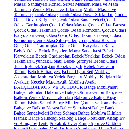
Masası Sandalyesi
Konsol
Servis Masaları
Masa ve Masa
Takımları
Yemek Masası ve Takımları
Mutfak Masası ve
Takımları
Çocuk Odası
Çocuk Odası Duvar Stickerları
Çocuk
Odası Duvar Kağıtları
Çocuk Odası Sandalyeleri
Çocuk
Odası Gardıropları
Çocuk Odası Masası
Çocuk Odası Bazası
Çocuk Odası Takımları
Çocuk Odası Komodini
Çocuk Odası
Karyolaları
Genç Odası
Genç Odası Takımları
Genç Odası
Komodini
Genç Odası Şifonyerleri
Genç Odası Bazaları
Genç Odası Gardıropları
Genç Odası Karyolaları
Ranza
Bebek Odası
Bebek Beşikleri
Mama Sandalyesi
Bebek
Karyolaları
Bebek Gardıropları
Bebek Yatakları
Bebek Odası
Takımları
Oyuncak Dolabı
Bebek Şifonyer
Bebek Odası
Tekstili
Bebek Yorganı
Bebek Çarşafı
Bebek Nevresim
Takımı
Bebek Battaniyesi
Bebek Uyku Seti
Mobilya
Aksesuarları
Mobilya Yedek Parçaları
Mobilya Kulpları
Raf
Ayakları
Keçeler
Masa Ayağı
Mobilya Ayağı
BAHÇE,BALKON VE OUTDOOR
Bahçe Mobilyaları
Bahçe Takımları
Balkon ve Bahçe Oturma Grubu
Bahçe ve
Balkon Yemek Masası Takımları
Balkon ve Bahçe Köşe
Takımı
Bistro Setleri
Bahçe Minderi
Çardak ve Kameriyeler
Bahçe ve Balkon Masası
Bahçe Şemsiyesi
Bahçe Bankı
Bahçe Sandalyeleri
Bahçe Sehpası
Bahçe Mobilya Kılıfları
Hamak
Bahçe Salıncağı
Şezlong
Bahçe Koltukları
Ahşap Ev
ve Bungalov
Tente
Prefabrik Evler
Kamp Spor ve Outdoor
Kamp Malzemeleri
Çadırlar
Kamp Sandalyesi
Uyku Tulumu