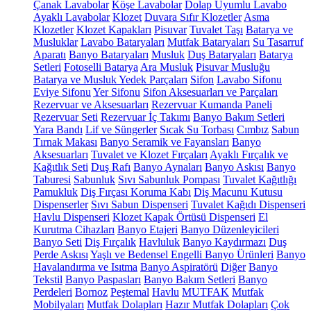
Çanak Lavabolar
Köşe Lavabolar
Dolap Uyumlu Lavabo
Ayaklı Lavabolar
Klozet
Duvara Sıfır Klozetler
Asma
Klozetler
Klozet Kapakları
Pisuvar
Tuvalet Taşı
Batarya ve
Musluklar
Lavabo Bataryaları
Mutfak Bataryaları
Su Tasarruf
Aparatı
Banyo Bataryaları
Musluk
Duş Bataryaları
Batarya
Setleri
Fotoselli Batarya
Ara Musluk
Pisuvar Musluğu
Batarya ve Musluk Yedek Parçaları
Sifon
Lavabo Sifonu
Eviye Sifonu
Yer Sifonu
Sifon Aksesuarları ve Parçaları
Rezervuar ve Aksesuarları
Rezervuar Kumanda Paneli
Rezervuar Seti
Rezervuar İç Takımı
Banyo Bakım Setleri
Yara Bandı
Lif ve Süngerler
Sıcak Su Torbası
Cımbız
Sabun
Tırnak Makası
Banyo Seramik ve Fayansları
Banyo
Aksesuarları
Tuvalet ve Klozet Fırçaları
Ayaklı Fırçalık ve
Kağıtlık Seti
Duş Rafı
Banyo Aynaları
Banyo Askısı
Banyo
Taburesi
Sabunluk
Sıvı Sabunluk Pompası
Tuvalet Kağıtlığı
Pamukluk
Diş Fırçası Koruma Kabı
Diş Macunu Kutusu
Dispenserler
Sıvı Sabun Dispenseri
Tuvalet Kağıdı Dispenseri
Havlu Dispenseri
Klozet Kapak Örtüsü Dispenseri
El
Kurutma Cihazları
Banyo Etajeri
Banyo Düzenleyicileri
Banyo Seti
Diş Fırçalık
Havluluk
Banyo Kaydırmazı
Duş
Perde Askısı
Yaşlı ve Bedensel Engelli Banyo Ürünleri
Banyo
Havalandırma ve Isıtma
Banyo Aspiratörü
Diğer
Banyo
Tekstil
Banyo Paspasları
Banyo Bakım Setleri
Banyo
Perdeleri
Bornoz
Peştemal
Havlu
MUTFAK
Mutfak
Mobilyaları
Mutfak Dolapları
Hazır Mutfak Dolapları
Çok