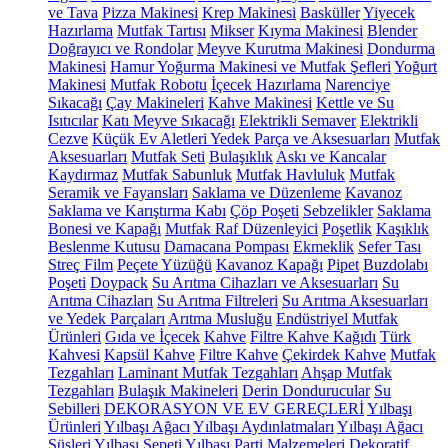
ve Tava
Pizza Makinesi
Krep Makinesi
Basküller
Yiyecek
Hazırlama
Mutfak Tartısı
Mikser
Kıyma Makinesi
Blender
Doğrayıcı ve Rondolar
Meyve Kurutma Makinesi
Dondurma
Makinesi
Hamur Yoğurma Makinesi ve Mutfak Şefleri
Yoğurt
Makinesi
Mutfak Robotu
İçecek Hazırlama
Narenciye
Sıkacağı
Çay Makineleri
Kahve Makinesi
Kettle ve Su
Isıtıcılar
Katı Meyve Sıkacağı
Elektrikli Semaver
Elektrikli
Cezve
Küçük Ev Aletleri Yedek Parça ve Aksesuarları
Mutfak
Aksesuarları
Mutfak Seti
Bulaşıklık
Askı ve Kancalar
Kaydırmaz
Mutfak Sabunluk
Mutfak Havluluk
Mutfak
Seramik ve Fayansları
Saklama ve Düzenleme
Kavanoz
Saklama ve Karıştırma Kabı
Çöp Poşeti
Sebzelikler
Saklama
Bonesi ve Kapağı
Mutfak Raf Düzenleyici
Poşetlik
Kaşıklık
Beslenme Kutusu
Damacana Pompası
Ekmeklik
Sefer Tası
Streç Film
Peçete Yüzüğü
Kavanoz Kapağı
Pipet
Buzdolabı
Poşeti
Doypack
Su Arıtma Cihazları ve Aksesuarları
Su
Arıtma Cihazları
Su Arıtma Filtreleri
Su Arıtma Aksesuarları
ve Yedek Parçaları
Arıtma Musluğu
Endüstriyel Mutfak
Ürünleri
Gıda ve İçecek
Kahve
Filtre Kahve Kağıdı
Türk
Kahvesi
Kapsül Kahve
Filtre Kahve
Çekirdek Kahve
Mutfak
Tezgahları
Laminant Mutfak Tezgahları
Ahşap Mutfak
Tezgahları
Bulaşık Makineleri
Derin Dondurucular
Su
Sebilleri
DEKORASYON VE EV GEREÇLERİ
Yılbaşı
Ürünleri
Yılbaşı Ağacı
Yılbaşı Aydınlatmaları
Yılbaşı Ağacı
Süsleri
Yılbaşı Sepeti
Yılbaşı Parti Malzemeleri
Dekoratif