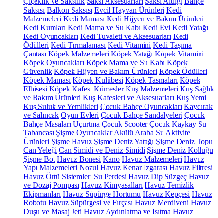
Çiçeklik ve Saksılık
Saksı Aksesuarları
Saksı Altlığı
Bahçe
Saksısı
Balkon Saksısı
Evcil Hayvan Ürünleri
Kedi
Malzemeleri
Kedi Maması
Kedi Hijyen ve Bakım Ürünleri
Kedi Kumları
Kedi Mama ve Su Kabı
Kedi Evi
Kedi Yatağı
Kedi Oyuncakları
Kedi Tuvaleti ve Aksesuarları
Kedi
Ödülleri
Kedi Tırmalaması
Kedi Vitamini
Kedi Taşıma
Çantası
Köpek Malzemeleri
Köpek Yatağı
Köpek Vitamini
Köpek Oyuncakları
Köpek Mama ve Su Kabı
Köpek
Güvenlik
Köpek Hijyen ve Bakım Ürünleri
Köpek Ödülleri
Köpek Maması
Köpek Kulübesi
Köpek Tasmaları
Köpek
Elbisesi
Köpek Kafesi
Kümesler
Kuş Malzemeleri
Kuş Sağlık
ve Bakım Ürünleri
Kuş Kafesleri ve Aksesuarları
Kuş Yemi
Kuş Suluk ve Yemlikleri
Çocuk Bahçe Oyuncakları
Kaydırak
ve Salıncak
Oyun Evleri
Çocuk Bahçe Sandalyeleri
Çocuk
Bahçe Masaları
Uçurtma
Çocuk Scooter
Çocuk Kaykay
Su
Tabancası
Şişme Oyuncaklar
Akülü Araba
Su Aktivite
Ürünleri
Şişme Havuz
Şişme Deniz Yatağı
Şişme Deniz Topu
Can Yeleği
Can Simidi ve Deniz Simidi
Şişme Deniz Kolluğu
Şişme Bot
Havuz Bonesi
Kano
Havuz Malzemeleri
Havuz
Yapı Malzemeleri
Nozul
Havuz Kenar Izgarası
Havuz Filtresi
Havuz Örtü Sistemleri
Su Perdesi
Havuz Dip Süzgeç
Havuz
ve Dozaj Pompası
Havuz Kimyasalları
Havuz Temizlik
Ekipmanları
Havuz Süpürge Hortumu
Havuz Kepçesi
Havuz
Robotu
Havuz Süpürgesi ve Fırçası
Havuz Merdiveni
Havuz
Duşu ve Masaj Jeti
Havuz Aydınlatma ve Isıtma
Havuz