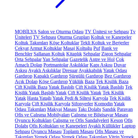
MOBİLYA
Salon ve Oturma Odası
TV Ünitesi ve Sehpası
Tv
Üniteleri
TV Sehpası
Oturma Grupları
Koltuk ve Kanepeler
Koltuk Takımları
Köşe Koltuklar
Tekli Koltuk ve Berjerler
Çekyat
Armut Koltuklar
Masaj Koltuğu
Puf
Bank ve
Benchler
Sallanan Koltuk
Kitaplık
Sehpalar
Zigon Sehpalar
Orta Sehpalar
Yan Sehpalar
Gazetelik
Antre ve Hol
Çok
Amaçlı Dolap
Portmantolar
Askılıklar
Kapı Askısı
Duvar
Askısı
Ayaklı Askılıklar
Dresuar
Ayakkabılık
Yatak Odası
Gardırop
Kapaklı Gardırop
Sürgülü Gardırop
Bez Gardırop
Açık Dolap
Köşe Gardırop
Yüklük
Baza
Tek Kişilik Baza
Çift Kişilik Baza
Yatak Başlığı
Çift Kişilik Yatak Başlığı
Tek
Kişilik Yatak Başlığı
Yatak
Çift Kişilik Yatak
Tek Kişilik
Yatak
Hasta Yatağı
Yatak Pedi & Şiltesi
Karyola
Tek Kişilik
Karyola
Çift Kişilik Karyola
Şifonyerler
Komodin
Yatak
Odası Takımları
Makyaj Masası
Takı Dolabı
Sandık
Paravan
Ofis ve Çalışma Mobilyaları
Çalışma ve Bilgisayar Masası
Oyuncu Koltukları
Çalışma ve Ofis Sandalyeleri
Keson
Ofis
Dolabı
Ofis Koltukları ve Kanepeleri
Ayaklı Küllükler
Laptop
Sehpası
Oyuncu Masası
Toplantı Masası
Ofis Masası ve
Takımları
Yemek Odası
Yemek Odası Takımları
Vitrin
Yemek