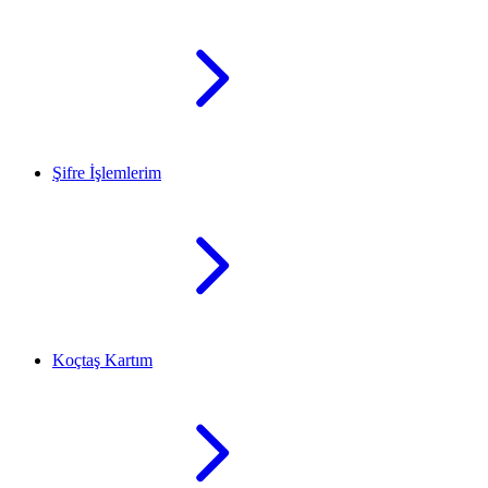
Şifre İşlemlerim
Koçtaş Kartım