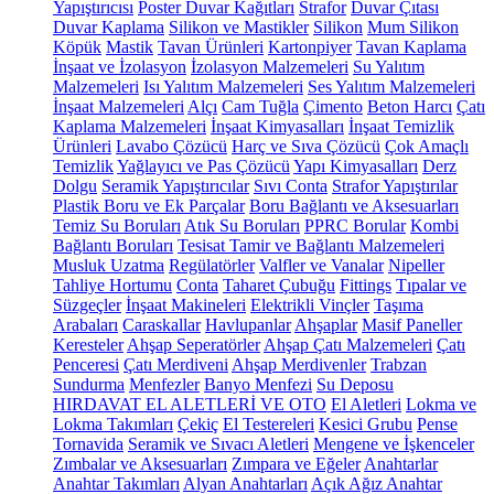
Yapıştırıcısı
Poster Duvar Kağıtları
Strafor
Duvar Çıtası
Duvar Kaplama
Silikon ve Mastikler
Silikon
Mum Silikon
Köpük
Mastik
Tavan Ürünleri
Kartonpiyer
Tavan Kaplama
İnşaat ve İzolasyon
İzolasyon Malzemeleri
Su Yalıtım
Malzemeleri
Isı Yalıtım Malzemeleri
Ses Yalıtım Malzemeleri
İnşaat Malzemeleri
Alçı
Cam Tuğla
Çimento
Beton Harcı
Çatı
Kaplama Malzemeleri
İnşaat Kimyasalları
İnşaat Temizlik
Ürünleri
Lavabo Çözücü
Harç ve Sıva Çözücü
Çok Amaçlı
Temizlik
Yağlayıcı ve Pas Çözücü
Yapı Kimyasalları
Derz
Dolgu
Seramik Yapıştırıcılar
Sıvı Conta
Strafor Yapıştırılar
Plastik Boru ve Ek Parçalar
Boru Bağlantı ve Aksesuarları
Temiz Su Boruları
Atık Su Boruları
PPRC Borular
Kombi
Bağlantı Boruları
Tesisat Tamir ve Bağlantı Malzemeleri
Musluk Uzatma
Regülatörler
Valfler ve Vanalar
Nipeller
Tahliye Hortumu
Conta
Taharet Çubuğu
Fittings
Tıpalar ve
Süzgeçler
İnşaat Makineleri
Elektrikli Vinçler
Taşıma
Arabaları
Caraskallar
Havlupanlar
Ahşaplar
Masif Paneller
Keresteler
Ahşap Seperatörler
Ahşap Çatı Malzemeleri
Çatı
Penceresi
Çatı Merdiveni
Ahşap Merdivenler
Trabzan
Sundurma
Menfezler
Banyo Menfezi
Su Deposu
HIRDAVAT EL ALETLERİ VE OTO
El Aletleri
Lokma ve
Lokma Takımları
Çekiç
El Testereleri
Kesici Grubu
Pense
Tornavida
Seramik ve Sıvacı Aletleri
Mengene ve İşkenceler
Zımbalar ve Aksesuarları
Zımpara ve Eğeler
Anahtarlar
Anahtar Takımları
Alyan Anahtarları
Açık Ağız Anahtar