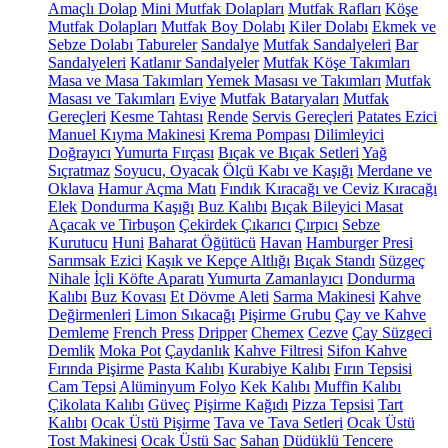
Amaçlı Dolap
Mini Mutfak Dolapları
Mutfak Rafları
Köşe
Mutfak Dolapları
Mutfak Boy Dolabı
Kiler Dolabı
Ekmek ve
Sebze Dolabı
Tabureler
Sandalye
Mutfak Sandalyeleri
Bar
Sandalyeleri
Katlanır Sandalyeler
Mutfak Köşe Takımları
Masa ve Masa Takımları
Yemek Masası ve Takımları
Mutfak
Masası ve Takımları
Eviye
Mutfak Bataryaları
Mutfak
Gereçleri
Kesme Tahtası
Rende
Servis Gereçleri
Patates Ezici
Manuel Kıyma Makinesi
Krema Pompası
Dilimleyici
Doğrayıcı
Yumurta Fırçası
Bıçak ve Bıçak Setleri
Yağ
Sıçratmaz
Soyucu, Oyacak
Ölçü Kabı ve Kaşığı
Merdane ve
Oklava
Hamur Açma Matı
Fındık Kıracağı ve Ceviz Kıracağı
Elek
Dondurma Kaşığı
Buz Kalıbı
Bıçak Bileyici Masat
Açacak ve Tirbuşon
Çekirdek Çıkarıcı
Çırpıcı
Sebze
Kurutucu
Huni
Baharat Öğütücü
Havan
Hamburger Presi
Sarımsak Ezici
Kaşık ve Kepçe Altlığı
Bıçak Standı
Süzgeç
Nihale
İçli Köfte Aparatı
Yumurta Zamanlayıcı
Dondurma
Kalıbı
Buz Kovası
Et Dövme Aleti
Sarma Makinesi
Kahve
Değirmenleri
Limon Sıkacağı
Pişirme Grubu
Çay ve Kahve
Demleme
French Press
Dripper
Chemex
Cezve
Çay Süzgeci
Demlik
Moka Pot
Çaydanlık
Kahve Filtresi
Sifon Kahve
Fırında Pişirme
Pasta Kalıbı
Kurabiye Kalıbı
Fırın Tepsisi
Cam Tepsi
Alüminyum Folyo
Kek Kalıbı
Muffin Kalıbı
Çikolata Kalıbı
Güveç
Pişirme Kağıdı
Pizza Tepsisi
Tart
Kalıbı
Ocak Üstü Pişirme
Tava ve Tava Setleri
Ocak Üstü
Tost Makinesi
Ocak Üstü Sac
Sahan
Düdüklü Tencere