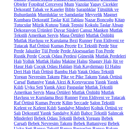
Objeler
Fotoğraf Çerçevesi
Mum
Vazolar
Yapay Çiçekler
Dekoratif Tabak ve Kaseler
Biblo
Şaraplıklar
Tütsülük ve
Buhurdanlık
Mumluklar ve Şamdanlar
Meyvelik
Magnet
Kumbara
Dekoratif Taşlar
Kül Tablası
Nazar Boncuğu
Kitap
Tutucular
Müzik Kutusu
Yatak Tepsisi
Kokulu Taşlar
Ahşap
Dekorasyon Ürünleri
Duvar Süsleri
Cansız Manken
Mutfak
Tekstili
Amerikan Servis
Masa Örtüleri
Mutfak Önlüğü
Mutfak Havlusu ve Kurulama Bezi
Runner
Fırın Eldiveni ve
Tutacak
Raf Örtüsü
Kumaş Peçete
Ev Tekstili
Perde
Stor
Perde
Jaluziler
Tül Perde
Perde Aksesuarları
Fon Perde
Rustik Perde
Çocuk Odası Perdesi
Güneşlik
Mutfak Perdeleri
Halı
Yolluk
Mutfak Halısı
Makine Halısı
Shaggy Halı
Jüt ve
Hasır Halı
Çocuk Odası Halıları
Halı Kaydırmazı
El Halısı
Deri Halı
Halı Örtüsü
Bambu Halı
Yatak Odası Tekstili
Yorgan
Nevresim Takımı
Pike ve Pike Takımı
Yatak Örtüsü
Çarşaf
Battaniye
Yatak Alezi & Koruyucusu
Yastık
Yastık
Kılıfı
Uyku Seti
Yastık Alezi
Paspaslar
Mutfak Tekstili
Amerikan Servis
Masa Örtüleri
Mutfak Önlüğü
Mutfak
Havlusu ve Kurulama Bezi
Runner
Fırın Eldiveni ve Tutacak
Raf Örtüsü
Kumaş Peçete
Kilim
Seccade
Salon Tekstili
Kırlent ve Kırlent Kılıfı
Sandalye Minderi
Koltuk Örtüsü ve
Şalı
Dekoratif Yastık
Sandalye Kılıfı
Bahçe Tekstili
Salıncak
Minderleri
Bebek Odası Tekstili
Bebek Yorganı
Bebek
Çarşafı
Bebek Nevresim Takımı
Bebek Battaniyesi
Bebek
Uyku Seti
Banyo Tekstil
Banyo Paspasları
Banyo Bakım