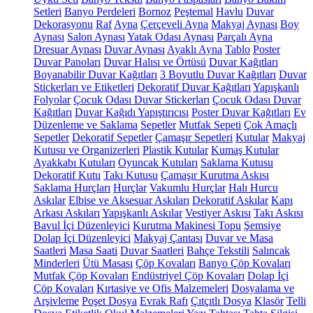
Setleri
Banyo Perdeleri
Bornoz
Peştemal
Havlu
Duvar
Dekorasyonu
Raf
Ayna
Çerçeveli Ayna
Makyaj Aynası
Boy
Aynası
Salon Aynası
Yatak Odası Aynası
Parçalı Ayna
Dresuar Aynası
Duvar Aynası
Ayaklı Ayna
Tablo
Poster
Duvar Panoları
Duvar Halısı ve Örtüsü
Duvar Kağıtları
Boyanabilir Duvar Kağıtları
3 Boyutlu Duvar Kağıtları
Duvar
Stickerları ve Etiketleri
Dekoratif Duvar Kağıtları
Yapışkanlı
Folyolar
Çocuk Odası Duvar Stickerları
Çocuk Odası Duvar
Kağıtları
Duvar Kağıdı Yapıştırıcısı
Poster Duvar Kağıtları
Ev
Düzenleme ve Saklama
Sepetler
Mutfak Sepeti
Çok Amaçlı
Sepetler
Dekoratif Sepetler
Çamaşır Sepetleri
Kutular
Makyaj
Kutusu ve Organizerleri
Plastik Kutular
Kumaş Kutular
Ayakkabı Kutuları
Oyuncak Kutuları
Saklama Kutusu
Dekoratif Kutu
Takı Kutusu
Çamaşır Kurutma Askısı
Saklama Hurçları
Hurçlar
Vakumlu Hurçlar
Halı Hurcu
Askılar
Elbise ve Aksesuar Askıları
Dekoratif Askılar
Kapı
Arkası Askıları
Yapışkanlı Askılar
Vestiyer Askısı
Takı Askısı
Bavul İçi Düzenleyici
Kurutma Makinesi Topu
Şemsiye
Dolap İçi Düzenleyici
Makyaj Çantası
Duvar ve Masa
Saatleri
Masa Saati
Duvar Saatleri
Bahçe Tekstili
Salıncak
Minderleri
Ütü Masası
Çöp Kovaları
Banyo Çöp Kovaları
Mutfak Çöp Kovaları
Endüstriyel Çöp Kovaları
Dolap İçi
Çöp Kovaları
Kırtasiye ve Ofis Malzemeleri
Dosyalama ve
Arşivleme
Poşet Dosya
Evrak Rafı
Çıtçıtlı Dosya
Klasör
Telli