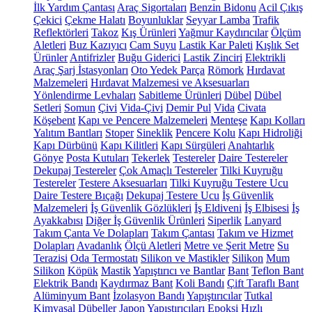
İlk Yardım Çantası
Araç Sigortaları
Benzin Bidonu
Acil Çıkış
Çekici
Çekme Halatı
Boyunluklar
Seyyar Lamba
Trafik
Reflektörleri
Takoz
Kış Ürünleri
Yağmur Kaydırıcılar
Ölçüm
Aletleri
Buz Kazıyıcı
Cam Suyu
Lastik Kar Paleti
Kışlık Set
Ürünler
Antifrizler
Buğu Giderici
Lastik Zinciri
Elektrikli
Araç Şarj İstasyonları
Oto Yedek Parça
Römork
Hırdavat
Malzemeleri
Hırdavat Malzemesi ve Aksesuarları
Yönlendirme Levhaları
Sabitleme Ürünleri
Dübel
Dübel
Setleri
Somun
Çivi
Vida-Çivi
Demir Pul
Vida
Civata
Köşebent
Kapı ve Pencere Malzemeleri
Menteşe
Kapı Kolları
Yalıtım Bantları
Stoper
Sineklik
Pencere Kolu
Kapı Hidroliği
Kapı Dürbünü
Kapı Kilitleri
Kapı Sürgüleri
Anahtarlık
Gönye
Posta Kutuları
Tekerlek
Testereler
Daire Testereler
Dekupaj Testereler
Çok Amaçlı Testereler
Tilki Kuyruğu
Testereler
Testere Aksesuarları
Tilki Kuyruğu Testere Ucu
Daire Testere Bıçağı
Dekupaj Testere Ucu
İş Güvenlik
Malzemeleri
İş Güvenlik Gözlükleri
İş Eldiveni
İş Elbisesi
İş
Ayakkabısı
Diğer İş Güvenlik Ürünleri
Siperlik
Lanyard
Takım Çanta Ve Dolapları
Takım Çantası
Takım ve Hizmet
Dolapları
Avadanlık
Ölçü Aletleri
Metre ve Şerit Metre
Su
Terazisi
Oda Termostatı
Silikon ve Mastikler
Silikon
Mum
Silikon
Köpük
Mastik
Yapıştırıcı ve Bantlar
Bant
Teflon Bant
Elektrik Bandı
Kaydırmaz Bant
Koli Bandı
Çift Taraflı Bant
Alüminyum Bant
İzolasyon Bandı
Yapıştırıcılar
Tutkal
Kimyasal Dübeller
Japon Yapıştırıcıları
Epoksi
Hızlı