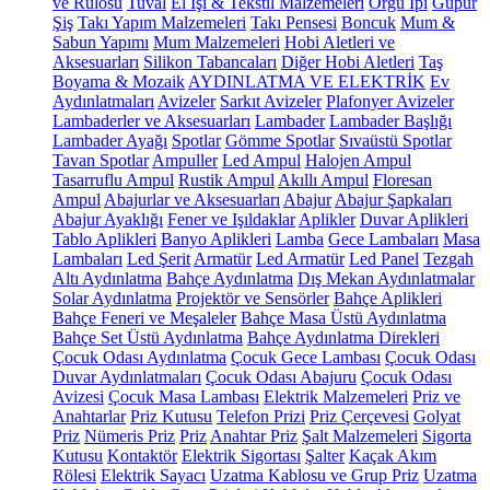
ve Rulosu
Tuval
El İşi & Tekstil Malzemeleri
Örgü İpi
Güpür
Şiş
Takı Yapım Malzemeleri
Takı Pensesi
Boncuk
Mum &
Sabun Yapımı
Mum Malzemeleri
Hobi Aletleri ve
Aksesuarları
Silikon Tabancaları
Diğer Hobi Aletleri
Taş
Boyama & Mozaik
AYDINLATMA VE ELEKTRİK
Ev
Aydınlatmaları
Avizeler
Sarkıt Avizeler
Plafonyer Avizeler
Lambaderler ve Aksesuarları
Lambader
Lambader Başlığı
Lambader Ayağı
Spotlar
Gömme Spotlar
Sıvaüstü Spotlar
Tavan Spotlar
Ampuller
Led Ampul
Halojen Ampul
Tasarruflu Ampul
Rustik Ampul
Akıllı Ampul
Floresan
Ampul
Abajurlar ve Aksesuarları
Abajur
Abajur Şapkaları
Abajur Ayaklığı
Fener ve Işıldaklar
Aplikler
Duvar Aplikleri
Tablo Aplikleri
Banyo Aplikleri
Lamba
Gece Lambaları
Masa
Lambaları
Led Şerit
Armatür
Led Armatür
Led Panel
Tezgah
Altı Aydınlatma
Bahçe Aydınlatma
Dış Mekan Aydınlatmalar
Solar Aydınlatma
Projektör ve Sensörler
Bahçe Aplikleri
Bahçe Feneri ve Meşaleler
Bahçe Masa Üstü Aydınlatma
Bahçe Set Üstü Aydınlatma
Bahçe Aydınlatma Direkleri
Çocuk Odası Aydınlatma
Çocuk Gece Lambası
Çocuk Odası
Duvar Aydınlatmaları
Çocuk Odası Abajuru
Çocuk Odası
Avizesi
Çocuk Masa Lambası
Elektrik Malzemeleri
Priz ve
Anahtarlar
Priz Kutusu
Telefon Prizi
Priz Çerçevesi
Golyat
Priz
Nümeris Priz
Priz
Anahtar Priz
Şalt Malzemeleri
Sigorta
Kutusu
Kontaktör
Elektrik Sigortası
Şalter
Kaçak Akım
Rölesi
Elektrik Sayacı
Uzatma Kablosu ve Grup Priz
Uzatma