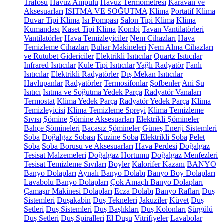
Trafosu
Havuz Ampulü
Havuz Termometresi
Karavan ve
Aksesuarları
ISITMA VE SOĞUTMA
Klima
Portatif Klima
Duvar Tipi Klima
Isı Pompası
Salon Tipi Klima
Klima
Kumandası
Kaset Tipi Klima
Kombi
Tavan Vantilatörleri
Vantilatörler
Hava Temizleyiciler
Nem Cihazları
Hava
Temizleme Cihazları
Buhar Makineleri
Nem Alma Cihazları
ve Rutubet Gidericiler
Elektrikli Isıtıcılar
Quartz Isıtıcılar
Infrared Isıtıcılar
Kule Tipi Isıtıcılar
Yağlı Radyatör
Fanlı
Isıtıcılar
Elektrikli Radyatörler
Dış Mekan Isıtıcılar
Havlupanlar
Radyatörler
Termosifonlar
Şofbenler
Ani Su
Isıtıcı
Isıtma ve Soğutma Yedek Parça
Radyatör Vanaları
Termostat
Klima Yedek Parça
Radyatör Yedek Parça
Klima
Temizleyicisi
Klima Temizleme Spreyi
Klima Temizleme
Sıvısı
Şömine
Şömine Aksesuarları
Elektrikli Şömineler
Bahçe Şömineleri
Bacasız Şömineler
Güneş Enerji Sistemleri
Soba
Doğalgaz Sobası
Kuzine Soba
Elektrikli Soba
Pelet
Soba
Soba Borusu ve Aksesuarları
Hava Perdesi
Doğalgaz
Tesisat Malzemeleri
Doğalgaz Hortumu
Doğalgaz Menfezleri
Tesisat Temizleme Sıvıları
Boyler
Kalorifer Kazanı
BANYO
Banyo Dolapları
Aynalı Banyo Dolabı
Banyo Boy Dolapları
Lavabolu Banyo Dolapları
Çok Amaçlı Banyo Dolapları
Çamaşır Makinesi Dolapları
Ecza Dolabı
Banyo Rafları
Duş
Sistemleri
Duşakabin
Duş Tekneleri
Jakuziler
Küvet
Duş
Setleri
Duş Sistemleri
Duş Başlıkları
Duş Kolonları
Sürgülü
Duş Setleri
Duş Spiralleri
El Duşu
Vitrifiyeler
Lavabolar