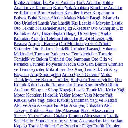
İngiliz Anahtarı
İki Ağızlı Anahtar
Tork Anahtarı
Yıldız
Anahtar ve Takımları
Kurbağcık Anahtarı
Kombine Anahtar
ve Takımları
Boru Anahtarı
Keskiler
Keser
Kargaburun
Balyoz
Balta
Kesici Aletler
Makas
Maket Bıçağı
Iskarpela
Oto Ürünleri
Lastik
Yaz Lastiği
Kış Lastiği
4 Mevsim Lastik
Oto Teknik Malzemeler
Araç İçi Aksesuar
Oto Güneşlik
Oto
Küllükler
Araç Buzdolapları
Bagaj Düzenleyici
Araba
Kokuları
Araç İçi Telefon Tutucular
Bagaj Havuzu
Oto
Paspası
Araç İçi Kamera
Oto Multimedya ve Görüntü
Sistemleri
Oto Bakım Temizlik Ürünleri
Basınçlı Yıkama
Makineleri
Tampon Parlatıcı ve Temizleyiciler
Torpido
Temizlik ve Bakım Ürünleri
Oto Şampuan
Oto Cila ve
Parlatıcı Ürünleri
Polyester Macun
Oto Cam Bakım Ürünleri
ve Temizleyiciler
Mikrofiber Bez
Araç Temizlik Seti
Araç
Boyaları
Araç Süpürgeleri
Araba Çizik Giderici
Motor
Temizleyici ve Bakım Ürünleri
Radyatör Temizleyiciler
Oto
Koltuk Kılıfı
Lastik Ekipmanları
Hava Kompresörü
Bijon
Anahtarı
Sibop ve Sibop Kapağı
Lastik Tamir Kiti
Kriko
Yağ
Motor Katkıları
Hidrolik Yağlar
Motor Yağı
Motor Yağı
Katkısı
Gres Yağı
Yakıt Katkısı
Şanzıman Yağı ve Katkısı
Akü ve Akü Aksesuarları
Akü
Akü Şarj Cihazları
Akü
Takviye Kablosu
Araç Dış Aksesuar
Plaka Aksesuarları
Silecek
Yan ve Tavan Çıtaları
Tampon Aksesuarları
Trafik
Setleri
Oto Brandaları
Vinç ve Vinç Aksesuarları
Jant ve Jant
Kapağı
Trafik Ürünleri
Oto Projektör
Diğer Trafik Ürünleri