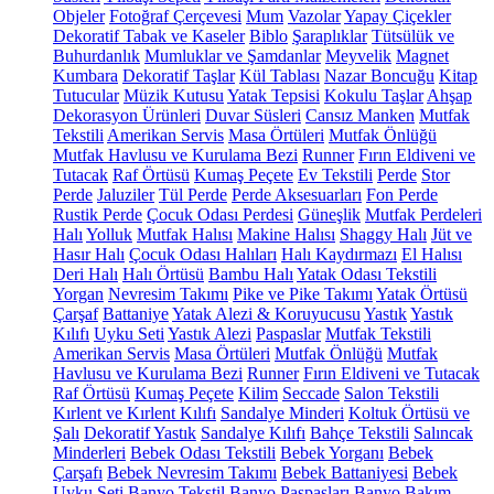
Objeler
Fotoğraf Çerçevesi
Mum
Vazolar
Yapay Çiçekler
Dekoratif Tabak ve Kaseler
Biblo
Şaraplıklar
Tütsülük ve
Buhurdanlık
Mumluklar ve Şamdanlar
Meyvelik
Magnet
Kumbara
Dekoratif Taşlar
Kül Tablası
Nazar Boncuğu
Kitap
Tutucular
Müzik Kutusu
Yatak Tepsisi
Kokulu Taşlar
Ahşap
Dekorasyon Ürünleri
Duvar Süsleri
Cansız Manken
Mutfak
Tekstili
Amerikan Servis
Masa Örtüleri
Mutfak Önlüğü
Mutfak Havlusu ve Kurulama Bezi
Runner
Fırın Eldiveni ve
Tutacak
Raf Örtüsü
Kumaş Peçete
Ev Tekstili
Perde
Stor
Perde
Jaluziler
Tül Perde
Perde Aksesuarları
Fon Perde
Rustik Perde
Çocuk Odası Perdesi
Güneşlik
Mutfak Perdeleri
Halı
Yolluk
Mutfak Halısı
Makine Halısı
Shaggy Halı
Jüt ve
Hasır Halı
Çocuk Odası Halıları
Halı Kaydırmazı
El Halısı
Deri Halı
Halı Örtüsü
Bambu Halı
Yatak Odası Tekstili
Yorgan
Nevresim Takımı
Pike ve Pike Takımı
Yatak Örtüsü
Çarşaf
Battaniye
Yatak Alezi & Koruyucusu
Yastık
Yastık
Kılıfı
Uyku Seti
Yastık Alezi
Paspaslar
Mutfak Tekstili
Amerikan Servis
Masa Örtüleri
Mutfak Önlüğü
Mutfak
Havlusu ve Kurulama Bezi
Runner
Fırın Eldiveni ve Tutacak
Raf Örtüsü
Kumaş Peçete
Kilim
Seccade
Salon Tekstili
Kırlent ve Kırlent Kılıfı
Sandalye Minderi
Koltuk Örtüsü ve
Şalı
Dekoratif Yastık
Sandalye Kılıfı
Bahçe Tekstili
Salıncak
Minderleri
Bebek Odası Tekstili
Bebek Yorganı
Bebek
Çarşafı
Bebek Nevresim Takımı
Bebek Battaniyesi
Bebek
Uyku Seti
Banyo Tekstil
Banyo Paspasları
Banyo Bakım