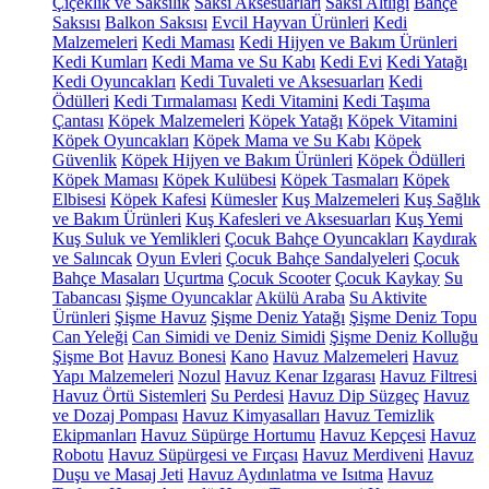
Çiçeklik ve Saksılık
Saksı Aksesuarları
Saksı Altlığı
Bahçe
Saksısı
Balkon Saksısı
Evcil Hayvan Ürünleri
Kedi
Malzemeleri
Kedi Maması
Kedi Hijyen ve Bakım Ürünleri
Kedi Kumları
Kedi Mama ve Su Kabı
Kedi Evi
Kedi Yatağı
Kedi Oyuncakları
Kedi Tuvaleti ve Aksesuarları
Kedi
Ödülleri
Kedi Tırmalaması
Kedi Vitamini
Kedi Taşıma
Çantası
Köpek Malzemeleri
Köpek Yatağı
Köpek Vitamini
Köpek Oyuncakları
Köpek Mama ve Su Kabı
Köpek
Güvenlik
Köpek Hijyen ve Bakım Ürünleri
Köpek Ödülleri
Köpek Maması
Köpek Kulübesi
Köpek Tasmaları
Köpek
Elbisesi
Köpek Kafesi
Kümesler
Kuş Malzemeleri
Kuş Sağlık
ve Bakım Ürünleri
Kuş Kafesleri ve Aksesuarları
Kuş Yemi
Kuş Suluk ve Yemlikleri
Çocuk Bahçe Oyuncakları
Kaydırak
ve Salıncak
Oyun Evleri
Çocuk Bahçe Sandalyeleri
Çocuk
Bahçe Masaları
Uçurtma
Çocuk Scooter
Çocuk Kaykay
Su
Tabancası
Şişme Oyuncaklar
Akülü Araba
Su Aktivite
Ürünleri
Şişme Havuz
Şişme Deniz Yatağı
Şişme Deniz Topu
Can Yeleği
Can Simidi ve Deniz Simidi
Şişme Deniz Kolluğu
Şişme Bot
Havuz Bonesi
Kano
Havuz Malzemeleri
Havuz
Yapı Malzemeleri
Nozul
Havuz Kenar Izgarası
Havuz Filtresi
Havuz Örtü Sistemleri
Su Perdesi
Havuz Dip Süzgeç
Havuz
ve Dozaj Pompası
Havuz Kimyasalları
Havuz Temizlik
Ekipmanları
Havuz Süpürge Hortumu
Havuz Kepçesi
Havuz
Robotu
Havuz Süpürgesi ve Fırçası
Havuz Merdiveni
Havuz
Duşu ve Masaj Jeti
Havuz Aydınlatma ve Isıtma
Havuz