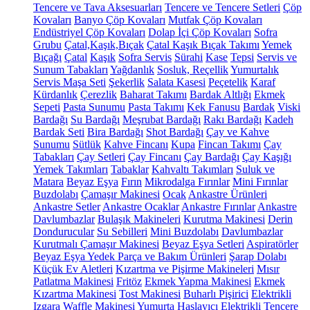
Tencere ve Tava Aksesuarları
Tencere ve Tencere Setleri
Çöp
Kovaları
Banyo Çöp Kovaları
Mutfak Çöp Kovaları
Endüstriyel Çöp Kovaları
Dolap İçi Çöp Kovaları
Sofra
Grubu
Çatal,Kaşık,Bıçak
Çatal Kaşık Bıçak Takımı
Yemek
Bıçağı
Çatal
Kaşık
Sofra Servis
Sürahi
Kase
Tepsi
Servis ve
Sunum Tabakları
Yağdanlık
Sosluk, Reçellik
Yumurtalık
Servis Maşa Seti
Şekerlik
Salata Kasesi
Peçetelik
Karaf
Kürdanlık
Çerezlik
Baharat Takımı
Bardak Altlığı
Ekmek
Sepeti
Pasta Sunumu
Pasta Takımı
Kek Fanusu
Bardak
Viski
Bardağı
Su Bardağı
Meşrubat Bardağı
Rakı Bardağı
Kadeh
Bardak Seti
Bira Bardağı
Shot Bardağı
Çay ve Kahve
Sunumu
Sütlük
Kahve Fincanı
Kupa
Fincan Takımı
Çay
Tabakları
Çay Setleri
Çay Fincanı
Çay Bardağı
Çay Kaşığı
Yemek Takımları
Tabaklar
Kahvaltı Takımları
Suluk ve
Matara
Beyaz Eşya
Fırın
Mikrodalga Fırınlar
Mini Fırınlar
Buzdolabı
Çamaşır Makinesi
Ocak
Ankastre Ürünleri
Ankastre Setler
Ankastre Ocaklar
Ankastre Fırınlar
Ankastre
Davlumbazlar
Bulaşık Makineleri
Kurutma Makinesi
Derin
Dondurucular
Su Sebilleri
Mini Buzdolabı
Davlumbazlar
Kurutmalı Çamaşır Makinesi
Beyaz Eşya Setleri
Aspiratörler
Beyaz Eşya Yedek Parça ve Bakım Ürünleri
Şarap Dolabı
Küçük Ev Aletleri
Kızartma ve Pişirme Makineleri
Mısır
Patlatma Makinesi
Fritöz
Ekmek Yapma Makinesi
Ekmek
Kızartma Makinesi
Tost Makinesi
Buharlı Pişirici
Elektrikli
Izgara
Waffle Makinesi
Yumurta Haşlayıcı
Elektrikli Tencere