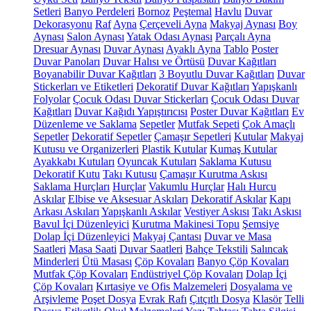
Setleri
Banyo Perdeleri
Bornoz
Peştemal
Havlu
Duvar
Dekorasyonu
Raf
Ayna
Çerçeveli Ayna
Makyaj Aynası
Boy
Aynası
Salon Aynası
Yatak Odası Aynası
Parçalı Ayna
Dresuar Aynası
Duvar Aynası
Ayaklı Ayna
Tablo
Poster
Duvar Panoları
Duvar Halısı ve Örtüsü
Duvar Kağıtları
Boyanabilir Duvar Kağıtları
3 Boyutlu Duvar Kağıtları
Duvar
Stickerları ve Etiketleri
Dekoratif Duvar Kağıtları
Yapışkanlı
Folyolar
Çocuk Odası Duvar Stickerları
Çocuk Odası Duvar
Kağıtları
Duvar Kağıdı Yapıştırıcısı
Poster Duvar Kağıtları
Ev
Düzenleme ve Saklama
Sepetler
Mutfak Sepeti
Çok Amaçlı
Sepetler
Dekoratif Sepetler
Çamaşır Sepetleri
Kutular
Makyaj
Kutusu ve Organizerleri
Plastik Kutular
Kumaş Kutular
Ayakkabı Kutuları
Oyuncak Kutuları
Saklama Kutusu
Dekoratif Kutu
Takı Kutusu
Çamaşır Kurutma Askısı
Saklama Hurçları
Hurçlar
Vakumlu Hurçlar
Halı Hurcu
Askılar
Elbise ve Aksesuar Askıları
Dekoratif Askılar
Kapı
Arkası Askıları
Yapışkanlı Askılar
Vestiyer Askısı
Takı Askısı
Bavul İçi Düzenleyici
Kurutma Makinesi Topu
Şemsiye
Dolap İçi Düzenleyici
Makyaj Çantası
Duvar ve Masa
Saatleri
Masa Saati
Duvar Saatleri
Bahçe Tekstili
Salıncak
Minderleri
Ütü Masası
Çöp Kovaları
Banyo Çöp Kovaları
Mutfak Çöp Kovaları
Endüstriyel Çöp Kovaları
Dolap İçi
Çöp Kovaları
Kırtasiye ve Ofis Malzemeleri
Dosyalama ve
Arşivleme
Poşet Dosya
Evrak Rafı
Çıtçıtlı Dosya
Klasör
Telli