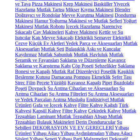
ve Tava
Pizza Makinesi
Krep Makinesi
Basküller
Yiyecek
Hazırlama
Mutfak Tartısı
Mikser
Kıyma Makinesi
Blender
Doğrayıcı ve Rondolar
Meyve Kurutma Makinesi
Dondurma
Makinesi
Hamur Yoğurma Makinesi ve Mutfak Şefleri
Yoğurt
Makinesi
Mutfak Robotu
İçecek Hazırlama
Narenciye
Sıkacağı
Çay Makineleri
Kahve Makinesi
Kettle ve Su
Isıtıcılar
Katı Meyve Sıkacağı
Elektrikli Semaver
Elektrikli
Cezve
Küçük Ev Aletleri Yedek Parça ve Aksesuarları
Mutfak
Aksesuarları
Mutfak Seti
Bulaşıklık
Askı ve Kancalar
Kaydırmaz
Mutfak Sabunluk
Mutfak Havluluk
Mutfak
Seramik ve Fayansları
Saklama ve Düzenleme
Kavanoz
Saklama ve Karıştırma Kabı
Çöp Poşeti
Sebzelikler
Saklama
Bonesi ve Kapağı
Mutfak Raf Düzenleyici
Poşetlik
Kaşıklık
Beslenme Kutusu
Damacana Pompası
Ekmeklik
Sefer Tası
Streç Film
Peçete Yüzüğü
Kavanoz Kapağı
Pipet
Buzdolabı
Poşeti
Doypack
Su Arıtma Cihazları ve Aksesuarları
Su
Arıtma Cihazları
Su Arıtma Filtreleri
Su Arıtma Aksesuarları
ve Yedek Parçaları
Arıtma Musluğu
Endüstriyel Mutfak
Ürünleri
Gıda ve İçecek
Kahve
Filtre Kahve Kağıdı
Türk
Kahvesi
Kapsül Kahve
Filtre Kahve
Çekirdek Kahve
Mutfak
Tezgahları
Laminant Mutfak Tezgahları
Ahşap Mutfak
Tezgahları
Bulaşık Makineleri
Derin Dondurucular
Su
Sebilleri
DEKORASYON VE EV GEREÇLERİ
Yılbaşı
Ürünleri
Yılbaşı Ağacı
Yılbaşı Aydınlatmaları
Yılbaşı Ağacı
Süsleri
Yılbaşı Sepeti
Yılbaşı Parti Malzemeleri
Dekoratif