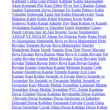
Kabloları
Çoklu Grup Prizleri
Kablolar
Kablo Aksesuarları
Akım Korumalı Priz
Kapı Zilleri
Pil ve Şarj Cihazları
Zaman
Saatleri
Elektronik Devre Elemanı
Fiş
Kablo Pabucu
Kablo
Yüksüğü
Elektronik Tamir Seti
Kablo Düzenleyiciler
Susta
Makaron Kablo
Kablo Klipsi
Klemens
Kroşe
Kablo
Toplayıcı
Kablo Kanalı
Adaptör
Duy
Buat Kutusu ve Kapağı
Aydınlatma Halatları ve Zincirleri
Enerji Sistemleri
Güneş
Paneli
Lityum Akü
Jel Akü
İnverter
Tavan Vantilatörleri
AHŞAP VE İNŞAAT
Ahşap Yer Döşeme
Parke
Parke Profil
ve Aksesuarları
Süpürgelik
Boya ve Boya Malzemeleri
Hobi
Boyaları
Tempare Boyası
Boya Malzemeleri
Tinerler
Maskeleme Bandı
Vernik
Spatula
Hışır Örtü
Duvar Macunu
Boya Fırçaları
Boya Rulosu
Mala
Boya
İç Cephe Boyalar
Dış
Cephe Boyalar
Astarlar
Metal Boyaları
Tavan Boyaları
Yağlı
Boyalar
Yalıtım Boyası
Sprey Boya
Kapı Boyası
Epoksi
Boyalar
Kapılar
Amerikan Kapılar
Melamin Kapılar
Çelik
Kapılar
Akordiyon Kapılar
Sürgülü Kapılar
Acil Çıkış
Kapıları
Kapı Kolları
Seramik ve Fayans
Banyo Seramik ve
Fayansları
Yer Seramik ve Fayansları
Mutfak Seramik ve
Fayansları
Karo
Mozaik
Mutfak Tezgahları
Laminant Mutfak
Tezgahları
Ahşap Mutfak Tezgahları
PVC Zemin Kaplama
Duvar Ürünleri
Duvar Kağıtları
Boyanabilir Duvar Kağıtları
3 Boyutlu Duvar Kağıtları
Duvar Stickerları ve Etiketleri
Dekoratif Duvar Kağıtları
Yapışkanlı Folyolar
Çocuk Odası
Duvar Stickerları
Çocuk Odası Duvar Kağıtları
Duvar Kağıdı