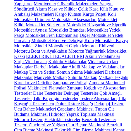
Yapıştırıcı
Merdivenler
Güvenlik Malzemeleri
Yangın
Söndürücü
Alarm
Kasa ve Kilitler
Çelik Kasa
Kilit
Kutu ve
Ambalaj Malzemeleri
Kargo Kutusu
Kargo Poşeti
Koli
Motosiklet Ürünleri
Motorsiklet Aksesuarları
Motosiklet
Kilidi
Motosiklet Stickerları
Motosiklet Rüzgarlık ve Siperlik
Motosiklet Aynası
Motosiklet Brandası
Motorsiklet Yedek
Parça
Motosiklet Fren Ekipmanları
Diğer Motosiklet Yedek
Parçaları
Motosiklet Fren ve Debriyaj Kolu
Motosiklet Kayışı
Motosiklet Zinciri
Motosiklet Giyim
Motorcu Eldiveni
Motorcu Botu ve Ayakkabısı
Motorcu Yağmurluk
Motosiklet
Kaskı
ELEKTRİKLİ EL ALETLERİ
Akülü Vidalamalar
Şarjlı Vidalamalar
Kablolu Vidalamalar
Vidalama Uçları
Matkaplar
Darbeli Matkaplar
Akülü Matkap ve Vidalamalar
Matkap Ucu ve Setleri
Somun Sıkma Makineleri
Darbesiz
Matkaplar
Manyetik Matkap
Sütunlu Matkap
Matkap Tezgahı
Kırıcılar ve Deliciler
Zımpara ve Polisaj
Zımpara Makineleri
Polisaj Makineleri
Planyalar
Zımpara Kağıdı ve Aksesuarları
Testereler
Daire Testereler
Dekupaj Testereler
Çok Amaçlı
Testereler
Tilki Kuyruğu Testereler
Testere Aksesuarları
Tilki
Kuyruğu Testere Ucu
Daire Testere Bıçağı
Dekupaj Testere
Ucu
Bahçe Makineleri
Çapalama Makinesi
Tırpan
Çit
Budama Makinesi
Hidrofor
Yaprak Toplama Makinesi
Motorlu Testere
Elektrikli Testereler
Benzinli Testereler
Testere Zincirleri ve Yağları
Çim Biçme Makinesi
Benzinli
Çim Biçme Makinesi
Elektrikli Çim Biçme Makinesi
Kenar