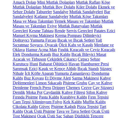
Amaçlı Dolap
Mini Mutfak Dolapları
Mutfak Rafları
Köşe
Mutfak Dolapları
Mutfak Boy Dolabı
Kiler Dolabı
Ekmek ve
Sebze Dolabı
Tabureler
Sandalye
Mutfak Sandalyeleri
Bar
Sandalyeleri
Katlanır Sandalyeler
Mutfak Köşe Takımları
Masa ve Masa Takımları
Yemek Masası ve Takımları
Mutfak
Masası ve Takımları
Eviye
Mutfak Bataryaları
Mutfak
Gereçleri
Kesme Tahtası
Rende
Servis Gereçleri
Patates Ezici
Manuel Kıyma Makinesi
Krema Pompası
Dilimleyici
Doğrayıcı
Yumurta Fırçası
Bıçak ve Bıçak Setleri
Yağ
Sıçratmaz
Soyucu, Oyacak
Ölçü Kabı ve Kaşığı
Merdane ve
Oklava
Hamur Açma Matı
Fındık Kıracağı ve Ceviz Kıracağı
Elek
Dondurma Kaşığı
Buz Kalıbı
Bıçak Bileyici Masat
Açacak ve Tirbuşon
Çekirdek Çıkarıcı
Çırpıcı
Sebze
Kurutucu
Huni
Baharat Öğütücü
Havan
Hamburger Presi
Sarımsak Ezici
Kaşık ve Kepçe Altlığı
Bıçak Standı
Süzgeç
Nihale
İçli Köfte Aparatı
Yumurta Zamanlayıcı
Dondurma
Kalıbı
Buz Kovası
Et Dövme Aleti
Sarma Makinesi
Kahve
Değirmenleri
Limon Sıkacağı
Pişirme Grubu
Çay ve Kahve
Demleme
French Press
Dripper
Chemex
Cezve
Çay Süzgeci
Demlik
Moka Pot
Çaydanlık
Kahve Filtresi
Sifon Kahve
Fırında Pişirme
Pasta Kalıbı
Kurabiye Kalıbı
Fırın Tepsisi
Cam Tepsi
Alüminyum Folyo
Kek Kalıbı
Muffin Kalıbı
Çikolata Kalıbı
Güveç
Pişirme Kağıdı
Pizza Tepsisi
Tart
Kalıbı
Ocak Üstü Pişirme
Tava ve Tava Setleri
Ocak Üstü
Tost Makinesi
Ocak Üstü Sac
Sahan
Düdüklü Tencere