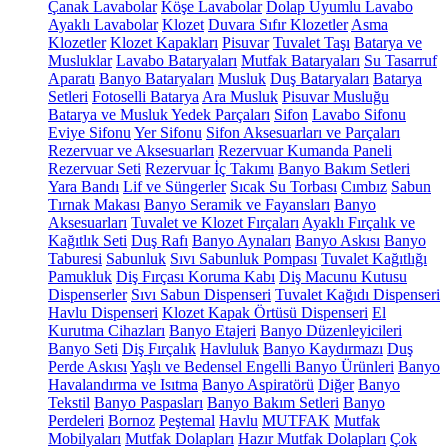
Çanak Lavabolar
Köşe Lavabolar
Dolap Uyumlu Lavabo
Ayaklı Lavabolar
Klozet
Duvara Sıfır Klozetler
Asma
Klozetler
Klozet Kapakları
Pisuvar
Tuvalet Taşı
Batarya ve
Musluklar
Lavabo Bataryaları
Mutfak Bataryaları
Su Tasarruf
Aparatı
Banyo Bataryaları
Musluk
Duş Bataryaları
Batarya
Setleri
Fotoselli Batarya
Ara Musluk
Pisuvar Musluğu
Batarya ve Musluk Yedek Parçaları
Sifon
Lavabo Sifonu
Eviye Sifonu
Yer Sifonu
Sifon Aksesuarları ve Parçaları
Rezervuar ve Aksesuarları
Rezervuar Kumanda Paneli
Rezervuar Seti
Rezervuar İç Takımı
Banyo Bakım Setleri
Yara Bandı
Lif ve Süngerler
Sıcak Su Torbası
Cımbız
Sabun
Tırnak Makası
Banyo Seramik ve Fayansları
Banyo
Aksesuarları
Tuvalet ve Klozet Fırçaları
Ayaklı Fırçalık ve
Kağıtlık Seti
Duş Rafı
Banyo Aynaları
Banyo Askısı
Banyo
Taburesi
Sabunluk
Sıvı Sabunluk Pompası
Tuvalet Kağıtlığı
Pamukluk
Diş Fırçası Koruma Kabı
Diş Macunu Kutusu
Dispenserler
Sıvı Sabun Dispenseri
Tuvalet Kağıdı Dispenseri
Havlu Dispenseri
Klozet Kapak Örtüsü Dispenseri
El
Kurutma Cihazları
Banyo Etajeri
Banyo Düzenleyicileri
Banyo Seti
Diş Fırçalık
Havluluk
Banyo Kaydırmazı
Duş
Perde Askısı
Yaşlı ve Bedensel Engelli Banyo Ürünleri
Banyo
Havalandırma ve Isıtma
Banyo Aspiratörü
Diğer
Banyo
Tekstil
Banyo Paspasları
Banyo Bakım Setleri
Banyo
Perdeleri
Bornoz
Peştemal
Havlu
MUTFAK
Mutfak
Mobilyaları
Mutfak Dolapları
Hazır Mutfak Dolapları
Çok