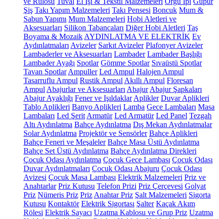
ve Rulosu
Tuval
El İşi & Tekstil Malzemeleri
Örgü İpi
Güpür
Şiş
Takı Yapım Malzemeleri
Takı Pensesi
Boncuk
Mum &
Sabun Yapımı
Mum Malzemeleri
Hobi Aletleri ve
Aksesuarları
Silikon Tabancaları
Diğer Hobi Aletleri
Taş
Boyama & Mozaik
AYDINLATMA VE ELEKTRİK
Ev
Aydınlatmaları
Avizeler
Sarkıt Avizeler
Plafonyer Avizeler
Lambaderler ve Aksesuarları
Lambader
Lambader Başlığı
Lambader Ayağı
Spotlar
Gömme Spotlar
Sıvaüstü Spotlar
Tavan Spotlar
Ampuller
Led Ampul
Halojen Ampul
Tasarruflu Ampul
Rustik Ampul
Akıllı Ampul
Floresan
Ampul
Abajurlar ve Aksesuarları
Abajur
Abajur Şapkaları
Abajur Ayaklığı
Fener ve Işıldaklar
Aplikler
Duvar Aplikleri
Tablo Aplikleri
Banyo Aplikleri
Lamba
Gece Lambaları
Masa
Lambaları
Led Şerit
Armatür
Led Armatür
Led Panel
Tezgah
Altı Aydınlatma
Bahçe Aydınlatma
Dış Mekan Aydınlatmalar
Solar Aydınlatma
Projektör ve Sensörler
Bahçe Aplikleri
Bahçe Feneri ve Meşaleler
Bahçe Masa Üstü Aydınlatma
Bahçe Set Üstü Aydınlatma
Bahçe Aydınlatma Direkleri
Çocuk Odası Aydınlatma
Çocuk Gece Lambası
Çocuk Odası
Duvar Aydınlatmaları
Çocuk Odası Abajuru
Çocuk Odası
Avizesi
Çocuk Masa Lambası
Elektrik Malzemeleri
Priz ve
Anahtarlar
Priz Kutusu
Telefon Prizi
Priz Çerçevesi
Golyat
Priz
Nümeris Priz
Priz
Anahtar Priz
Şalt Malzemeleri
Sigorta
Kutusu
Kontaktör
Elektrik Sigortası
Şalter
Kaçak Akım
Rölesi
Elektrik Sayacı
Uzatma Kablosu ve Grup Priz
Uzatma