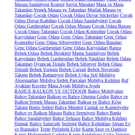
Masası Sandalyesi
Konsol
Servis Masaları
Masa ve Masa
Takımları
Yemek Masası ve Takımları
Mutfak Masası ve
Takımları
Çocuk Odası
Çocuk Odası Duvar Stickerları
Çocuk
Odası Duvar Kağıtları
Çocuk Odası Sandalyeleri
Çocuk
Odası Gardıropları
Çocuk Odası Masası
Çocuk Odası Bazası
Çocuk Odası Takımları
Çocuk Odası Komodini
Çocuk Odası
Karyolaları
Genç Odası
Genç Odası Takımları
Genç Odası
Komodini
Genç Odası Şifonyerleri
Genç Odası Bazaları
Genç Odası Gardıropları
Genç Odası Karyolaları
Ranza
Bebek Odası
Bebek Beşikleri
Mama Sandalyesi
Bebek
Karyolaları
Bebek Gardıropları
Bebek Yatakları
Bebek Odası
Takımları
Oyuncak Dolabı
Bebek Şifonyer
Bebek Odası
Tekstili
Bebek Yorganı
Bebek Çarşafı
Bebek Nevresim
Takımı
Bebek Battaniyesi
Bebek Uyku Seti
Mobilya
Aksesuarları
Mobilya Yedek Parçaları
Mobilya Kulpları
Raf
Ayakları
Keçeler
Masa Ayağı
Mobilya Ayağı
BAHÇE,BALKON VE OUTDOOR
Bahçe Mobilyaları
Bahçe Takımları
Balkon ve Bahçe Oturma Grubu
Bahçe ve
Balkon Yemek Masası Takımları
Balkon ve Bahçe Köşe
Takımı
Bistro Setleri
Bahçe Minderi
Çardak ve Kameriyeler
Bahçe ve Balkon Masası
Bahçe Şemsiyesi
Bahçe Bankı
Bahçe Sandalyeleri
Bahçe Sehpası
Bahçe Mobilya Kılıfları
Hamak
Bahçe Salıncağı
Şezlong
Bahçe Koltukları
Ahşap Ev
ve Bungalov
Tente
Prefabrik Evler
Kamp Spor ve Outdoor
Kamp Malzemeleri
Çadırlar
Kamp Sandalyesi
Uyku Tulumu