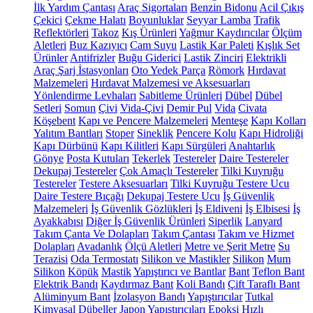
İlk Yardım Çantası
Araç Sigortaları
Benzin Bidonu
Acil Çıkış
Çekici
Çekme Halatı
Boyunluklar
Seyyar Lamba
Trafik
Reflektörleri
Takoz
Kış Ürünleri
Yağmur Kaydırıcılar
Ölçüm
Aletleri
Buz Kazıyıcı
Cam Suyu
Lastik Kar Paleti
Kışlık Set
Ürünler
Antifrizler
Buğu Giderici
Lastik Zinciri
Elektrikli
Araç Şarj İstasyonları
Oto Yedek Parça
Römork
Hırdavat
Malzemeleri
Hırdavat Malzemesi ve Aksesuarları
Yönlendirme Levhaları
Sabitleme Ürünleri
Dübel
Dübel
Setleri
Somun
Çivi
Vida-Çivi
Demir Pul
Vida
Civata
Köşebent
Kapı ve Pencere Malzemeleri
Menteşe
Kapı Kolları
Yalıtım Bantları
Stoper
Sineklik
Pencere Kolu
Kapı Hidroliği
Kapı Dürbünü
Kapı Kilitleri
Kapı Sürgüleri
Anahtarlık
Gönye
Posta Kutuları
Tekerlek
Testereler
Daire Testereler
Dekupaj Testereler
Çok Amaçlı Testereler
Tilki Kuyruğu
Testereler
Testere Aksesuarları
Tilki Kuyruğu Testere Ucu
Daire Testere Bıçağı
Dekupaj Testere Ucu
İş Güvenlik
Malzemeleri
İş Güvenlik Gözlükleri
İş Eldiveni
İş Elbisesi
İş
Ayakkabısı
Diğer İş Güvenlik Ürünleri
Siperlik
Lanyard
Takım Çanta Ve Dolapları
Takım Çantası
Takım ve Hizmet
Dolapları
Avadanlık
Ölçü Aletleri
Metre ve Şerit Metre
Su
Terazisi
Oda Termostatı
Silikon ve Mastikler
Silikon
Mum
Silikon
Köpük
Mastik
Yapıştırıcı ve Bantlar
Bant
Teflon Bant
Elektrik Bandı
Kaydırmaz Bant
Koli Bandı
Çift Taraflı Bant
Alüminyum Bant
İzolasyon Bandı
Yapıştırıcılar
Tutkal
Kimyasal Dübeller
Japon Yapıştırıcıları
Epoksi
Hızlı