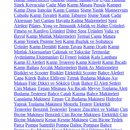
Sinek Kovucular
Çadır Matı
Kamp Masası
Pusula
Kampet
Kamp Duşu
Isıtıcılar
Kamp Çantası
Şişme Yastık
Magnezyum
Çubuğu
Kamp Tuvaleti
Kamp Taburesi
Şişme Yatak
Çadır
Aksesuarı
Sırt Çantası
Hayatta Kalma Malzemeleri
Spor
Aletleri
Pilates, Yoga ve Jimnastik
Ağırlık ve Halter Ürünleri
Fitness ve Kardiyo Ürünleri
Diğer Spor Ürünleri
Valiz ve
Bavul
Kamp Mutfak Malzemeleri
Termal Çanta
Matara
Kamp Yemek Pişirme Seti
Kamp Buzluk ve Soğutucu
Ürünler
Kamp Demliği
Kamp Tavası
Kamp Ocağı
Kamp
Mutfak Aksesuarları
Çakmak ve Yakıcılar
Termoslar
Aydınlatma Ekipmanları
El Feneri
Işıldak
Kafa Lambası
Kamp El Aletleri
Kamp Testeresi
Kamp Küreği
Kamp Bıçağı
Kamp Baltası
Avcılık Malzemeleri
Balık Av Malzemeleri
Bisiklet ve Scooter
Bisiklet
Elektrikli Scooter
Bahçe Aletleri
Çapa
Kürek
Bahçe Eldiveni
Tırmık
Budama Makası
Aşı
Makası
Fide Dikici ve Sökücü
Orak
Bahçe El Aleti Setleri
Çim Makası
Tırpan Misinası
Aşı Bıçağı
Meyve Toplama Aleti
Budama Testeresi
Bahçe Çatalı
Kazma
Bahçe Makineleri
Çapalama Makinesi
Tırpan
Çit Budama Makinesi
Hidrofor
Yaprak Toplama Makinesi
Motorlu Testere
Elektrikli
Testereler
Benzinli Testereler
Testere Zincirleri ve Yağları
Çim
Biçme Makinesi
Benzinli Çim Biçme Makinesi
Elektrikli Çim
Biçme Makinesi
Kenar Kesme Makinesi
Çim Biçme Yedek
Parça
Pompa
Santrifüj Pompa
Dalgıç Pompası
Bahçe