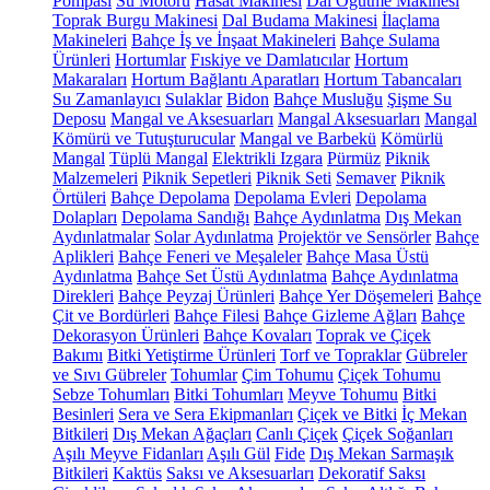
Pompası
Su Motoru
Hasat Makinesi
Dal Öğütme Makinesi
Toprak Burgu Makinesi
Dal Budama Makinesi
İlaçlama
Makineleri
Bahçe İş ve İnşaat Makineleri
Bahçe Sulama
Ürünleri
Hortumlar
Fıskiye ve Damlatıcılar
Hortum
Makaraları
Hortum Bağlantı Aparatları
Hortum Tabancaları
Su Zamanlayıcı
Sulaklar
Bidon
Bahçe Musluğu
Şişme Su
Deposu
Mangal ve Aksesuarları
Mangal Aksesuarları
Mangal
Kömürü ve Tutuşturucular
Mangal ve Barbekü
Kömürlü
Mangal
Tüplü Mangal
Elektrikli Izgara
Pürmüz
Piknik
Malzemeleri
Piknik Sepetleri
Piknik Seti
Semaver
Piknik
Örtüleri
Bahçe Depolama
Depolama Evleri
Depolama
Dolapları
Depolama Sandığı
Bahçe Aydınlatma
Dış Mekan
Aydınlatmalar
Solar Aydınlatma
Projektör ve Sensörler
Bahçe
Aplikleri
Bahçe Feneri ve Meşaleler
Bahçe Masa Üstü
Aydınlatma
Bahçe Set Üstü Aydınlatma
Bahçe Aydınlatma
Direkleri
Bahçe Peyzaj Ürünleri
Bahçe Yer Döşemeleri
Bahçe
Çit ve Bordürleri
Bahçe Filesi
Bahçe Gizleme Ağları
Bahçe
Dekorasyon Ürünleri
Bahçe Kovaları
Toprak ve Çiçek
Bakımı
Bitki Yetiştirme Ürünleri
Torf ve Topraklar
Gübreler
ve Sıvı Gübreler
Tohumlar
Çim Tohumu
Çiçek Tohumu
Sebze Tohumları
Bitki Tohumları
Meyve Tohumu
Bitki
Besinleri
Sera ve Sera Ekipmanları
Çiçek ve Bitki
İç Mekan
Bitkileri
Dış Mekan Ağaçları
Canlı Çiçek
Çiçek Soğanları
Aşılı Meyve Fidanları
Aşılı Gül
Fide
Dış Mekan Sarmaşık
Bitkileri
Kaktüs
Saksı ve Aksesuarları
Dekoratif Saksı