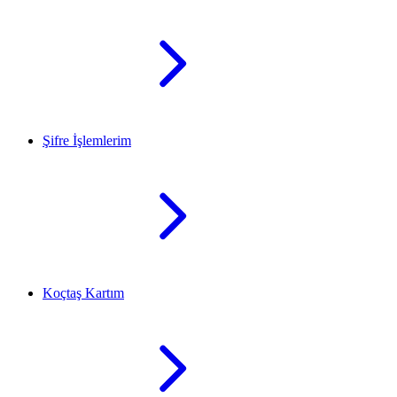
Şifre İşlemlerim
Koçtaş Kartım