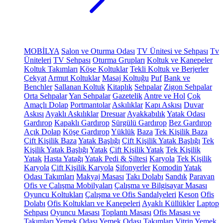
MOBİLYA
Salon ve Oturma Odası
TV Ünitesi ve Sehpası
Tv
Üniteleri
TV Sehpası
Oturma Grupları
Koltuk ve Kanepeler
Koltuk Takımları
Köşe Koltuklar
Tekli Koltuk ve Berjerler
Çekyat
Armut Koltuklar
Masaj Koltuğu
Puf
Bank ve
Benchler
Sallanan Koltuk
Kitaplık
Sehpalar
Zigon Sehpalar
Orta Sehpalar
Yan Sehpalar
Gazetelik
Antre ve Hol
Çok
Amaçlı Dolap
Portmantolar
Askılıklar
Kapı Askısı
Duvar
Askısı
Ayaklı Askılıklar
Dresuar
Ayakkabılık
Yatak Odası
Gardırop
Kapaklı Gardırop
Sürgülü Gardırop
Bez Gardırop
Açık Dolap
Köşe Gardırop
Yüklük
Baza
Tek Kişilik Baza
Çift Kişilik Baza
Yatak Başlığı
Çift Kişilik Yatak Başlığı
Tek
Kişilik Yatak Başlığı
Yatak
Çift Kişilik Yatak
Tek Kişilik
Yatak
Hasta Yatağı
Yatak Pedi & Şiltesi
Karyola
Tek Kişilik
Karyola
Çift Kişilik Karyola
Şifonyerler
Komodin
Yatak
Odası Takımları
Makyaj Masası
Takı Dolabı
Sandık
Paravan
Ofis ve Çalışma Mobilyaları
Çalışma ve Bilgisayar Masası
Oyuncu Koltukları
Çalışma ve Ofis Sandalyeleri
Keson
Ofis
Dolabı
Ofis Koltukları ve Kanepeleri
Ayaklı Küllükler
Laptop
Sehpası
Oyuncu Masası
Toplantı Masası
Ofis Masası ve
Takımları
Yemek Odası
Yemek Odası Takımları
Vitrin
Yemek