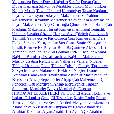
Yapıştırıcısı
Poster Duvar Kağıtları
Strafor
Duvar Çıtası
Duvar Kaplama
Silikon ve Mastikler
Silikon
Mum Silikon
Köpük
Mastik
Tavan Ürünleri
Kartonpiyer
Tavan Kaplama
İnşaat ve İzolasyon
İzolasyon Malzemeleri
Su Yalıtım
Malzemeleri
Isı Yalıtım Malzemeleri
Ses Yalıtım Malzemeleri
İnşaat Malzemeleri
Alçı
Cam Tuğla
Çimento
Beton Harcı
Çatı
Kaplama Malzemeleri
İnşaat Kimyasalları
İnşaat Temizlik
Ürünleri
Lavabo Çözücü
Harç ve Sıva Çözücü
Çok Amaçlı
Temizlik
Yağlayıcı ve Pas Çözücü
Yapı Kimyasalları
Derz
Dolgu
Seramik Yapıştırıcılar
Sıvı Conta
Strafor Yapıştırılar
Plastik Boru ve Ek Parçalar
Boru Bağlantı ve Aksesuarları
Temiz Su Boruları
Atık Su Boruları
PPRC Borular
Kombi
Bağlantı Boruları
Tesisat Tamir ve Bağlantı Malzemeleri
Musluk Uzatma
Regülatörler
Valfler ve Vanalar
Nipeller
Tahliye Hortumu
Conta
Taharet Çubuğu
Fittings
Tıpalar ve
Süzgeçler
İnşaat Makineleri
Elektrikli Vinçler
Taşıma
Arabaları
Caraskallar
Havlupanlar
Ahşaplar
Masif Paneller
Keresteler
Ahşap Seperatörler
Ahşap Çatı Malzemeleri
Çatı
Penceresi
Çatı Merdiveni
Ahşap Merdivenler
Trabzan
Sundurma
Menfezler
Banyo Menfezi
Su Deposu
HIRDAVAT EL ALETLERİ VE OTO
El Aletleri
Lokma ve
Lokma Takımları
Çekiç
El Testereleri
Kesici Grubu
Pense
Tornavida
Seramik ve Sıvacı Aletleri
Mengene ve İşkenceler
Zımbalar ve Aksesuarları
Zımpara ve Eğeler
Anahtarlar
Anahtar Takımları
Alyan Anahtarları
Açık Ağız Anahtar