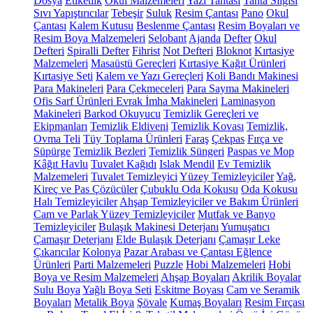
Dosya
Etiketlik
Okul Malzemeleri
Yazı Tahtası
Tahta Silgisi
Sıvı Yapıştırıcılar
Tebeşir
Suluk
Resim Çantası
Pano
Okul
Çantası
Kalem Kutusu
Beslenme Çantası
Resim Boyaları ve
Resim Boya Malzemeleri
Selobant
Ajanda
Defter
Okul
Defteri
Spiralli Defter
Fihrist
Not Defteri
Bloknot
Kırtasiye
Malzemeleri
Masaüstü Gereçleri
Kırtasiye Kağıt Ürünleri
Kırtasiye Seti
Kalem ve Yazı Gereçleri
Koli Bandı Makinesi
Para Makineleri
Para Çekmeceleri
Para Sayma Makineleri
Ofis Sarf Ürünleri
Evrak İmha Makineleri
Laminasyon
Makineleri
Barkod Okuyucu
Temizlik Gereçleri ve
Ekipmanları
Temizlik Eldiveni
Temizlik Kovası
Temizlik,
Ovma Teli
Tüy Toplama Ürünleri
Faraş
Çekpas
Fırça ve
Süpürge
Temizlik Bezleri
Temizlik Süngeri
Paspas ve Mop
Kâğıt Havlu
Tuvalet Kağıdı
Islak Mendil
Ev Temizlik
Malzemeleri
Tuvalet Temizleyici
Yüzey Temizleyiciler
Yağ,
Kireç ve Pas Çözücüler
Çubuklu Oda Kokusu
Oda Kokusu
Halı Temizleyiciler
Ahşap Temizleyiciler ve Bakım Ürünleri
Cam ve Parlak Yüzey Temizleyiciler
Mutfak ve Banyo
Temizleyiciler
Bulaşık Makinesi Deterjanı
Yumuşatıcı
Çamaşır Deterjanı
Elde Bulaşık Deterjanı
Çamaşır Leke
Çıkarıcılar
Kolonya
Pazar Arabası ve Çantası
Eğlence
Ürünleri
Parti Malzemeleri
Puzzle
Hobi Malzemeleri
Hobi
Boya ve Resim Malzemeleri
Ahşap Boyaları
Akrilik Boyalar
Sulu Boya
Yağlı Boya Seti
Eskitme Boyası
Cam ve Seramik
Boyaları
Metalik Boya
Şövale
Kumaş Boyaları
Resim Fırçası