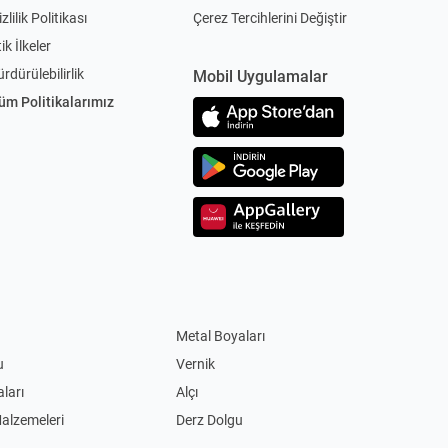
zlilik Politikası
Çerez Tercihlerini Değiştir
ik İlkeler
ürdürülebilirlik
Mobil Uygulamalar
üm Politikalarımız
Metal Boyaları
u
Vernik
ları
Alçı
Malzemeleri
Derz Dolgu
Akım Korumalı Priz