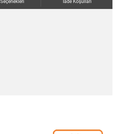
 Seçenekleri
İade Koşulları