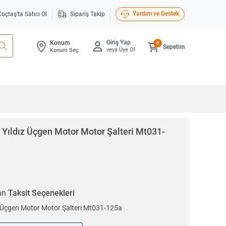
Yardım ve Destek
Koçtaş'ta Satıcı Ol
Sipariş Takip
Giriş Yap
Konum
0
Sepetim
veya Üye Ol
Konum Seç
 Yıldız Üçgen Motor Motor Şalteri Mt031-
ran
Taksit Seçenekleri
z Üçgen Motor Motor Şalteri Mt031-125a