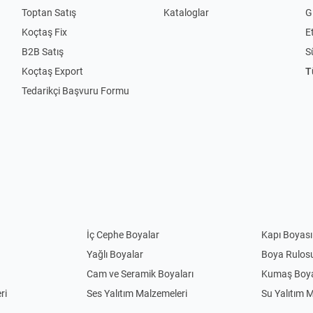
Toptan Satış
Kataloglar
Gi
Koçtaş Fix
Et
B2B Satış
S
Koçtaş Export
T
Tedarikçi Başvuru Formu
İç Cephe Boyalar
Kapı Boyası
Yağlı Boyalar
Boya Rulos
Cam ve Seramik Boyaları
Kumaş Boya
ri
Ses Yalıtım Malzemeleri
Su Yalıtım 
Anahtar Priz
Priz