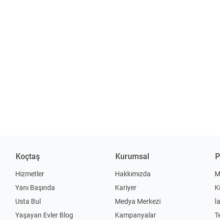
Koçtaş
Kurumsal
P
Hizmetler
Hakkımızda
M
Yanı Başında
Kariyer
K
Usta Bul
Medya Merkezi
İ
Yaşayan Evler Blog
Kampanyalar
T