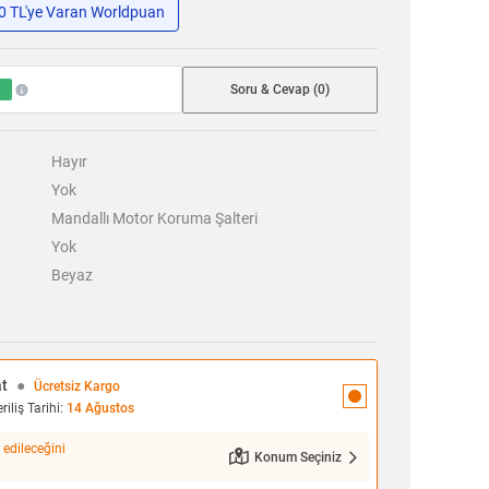
50 TL'ye Varan Worldpuan
Soru & Cevap (0)
Hayır
Yok
Mandallı Motor Koruma Şalteri
Yok
Beyaz
at
●
Ücretsiz Kargo
iliş Tarihi:
14 Ağustos
 edileceğini
Konum Seçiniz