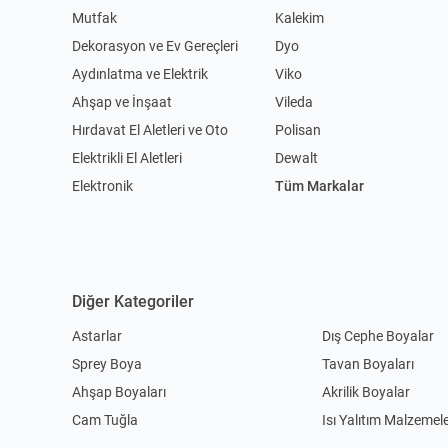
Mutfak
Kalekim
Dekorasyon ve Ev Gereçleri
Dyo
Aydınlatma ve Elektrik
Viko
Ahşap ve İnşaat
Vileda
Hırdavat El Aletleri ve Oto
Polisan
Elektrikli El Aletleri
Dewalt
Elektronik
Tüm Markalar
Diğer Kategoriler
Astarlar
Dış Cephe Boyalar
Sprey Boya
Tavan Boyaları
Ahşap Boyaları
Akrilik Boyalar
Cam Tuğla
Isı Yalıtım Malzemele
Seramik Yapıştırıcılar
Kablo Kanalı