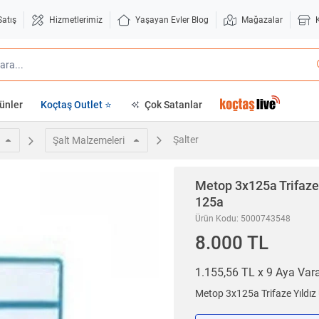
Satış
Hizmetlerimiz
Yaşayan Evler Blog
Mağazalar
ünler
Koçtaş Outlet ⭐
Çok Satanlar
Şalter
Şalt Malzemeleri
Metop 3x125a Trifaze
125a
Ürün Kodu: 5000743548
8.000 TL
1.155,56 TL x 9 Aya Va
Metop 3x125a Trifaze Yıldı