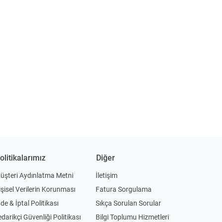
olitikalarımız
Diğer
üşteri Aydınlatma Metni
İletişim
işisel Verilerin Korunması
Fatura Sorgulama
ade & İptal Politikası
Sıkça Sorulan Sorular
edarikçi Güvenliği Politikası
Bilgi Toplumu Hizmetleri