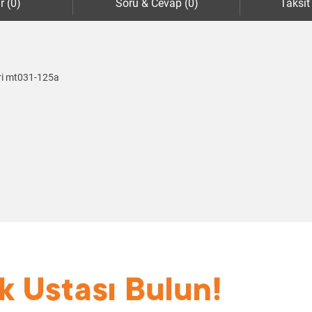
r (0)
Soru & Cevap (0)
Taksit
eri mt031-125a