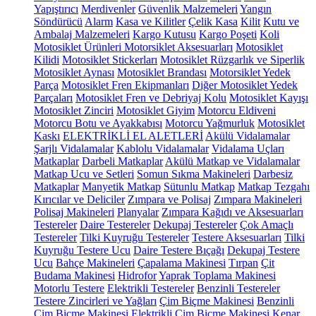
Yapıştırıcı
Merdivenler
Güvenlik Malzemeleri
Yangın
Söndürücü
Alarm
Kasa ve Kilitler
Çelik Kasa
Kilit
Kutu ve
Ambalaj Malzemeleri
Kargo Kutusu
Kargo Poşeti
Koli
Motosiklet Ürünleri
Motorsiklet Aksesuarları
Motosiklet
Kilidi
Motosiklet Stickerları
Motosiklet Rüzgarlık ve Siperlik
Motosiklet Aynası
Motosiklet Brandası
Motorsiklet Yedek
Parça
Motosiklet Fren Ekipmanları
Diğer Motosiklet Yedek
Parçaları
Motosiklet Fren ve Debriyaj Kolu
Motosiklet Kayışı
Motosiklet Zinciri
Motosiklet Giyim
Motorcu Eldiveni
Motorcu Botu ve Ayakkabısı
Motorcu Yağmurluk
Motosiklet
Kaskı
ELEKTRİKLİ EL ALETLERİ
Akülü Vidalamalar
Şarjlı Vidalamalar
Kablolu Vidalamalar
Vidalama Uçları
Matkaplar
Darbeli Matkaplar
Akülü Matkap ve Vidalamalar
Matkap Ucu ve Setleri
Somun Sıkma Makineleri
Darbesiz
Matkaplar
Manyetik Matkap
Sütunlu Matkap
Matkap Tezgahı
Kırıcılar ve Deliciler
Zımpara ve Polisaj
Zımpara Makineleri
Polisaj Makineleri
Planyalar
Zımpara Kağıdı ve Aksesuarları
Testereler
Daire Testereler
Dekupaj Testereler
Çok Amaçlı
Testereler
Tilki Kuyruğu Testereler
Testere Aksesuarları
Tilki
Kuyruğu Testere Ucu
Daire Testere Bıçağı
Dekupaj Testere
Ucu
Bahçe Makineleri
Çapalama Makinesi
Tırpan
Çit
Budama Makinesi
Hidrofor
Yaprak Toplama Makinesi
Motorlu Testere
Elektrikli Testereler
Benzinli Testereler
Testere Zincirleri ve Yağları
Çim Biçme Makinesi
Benzinli
Çim Biçme Makinesi
Elektrikli Çim Biçme Makinesi
Kenar