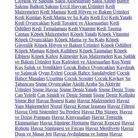
Çiçeklik ve Saksılık
Saksı Aksesuarları
Saksı Altlığı
Bahçe
Saksısı
Balkon Saksısı
Evcil Hayvan Ürünleri
Kedi
Malzemeleri
Kedi Maması
Kedi Hijyen ve Bakım Ürünleri
Kedi Kumları
Kedi Mama ve Su Kabı
Kedi Evi
Kedi Yatağı
Kedi Oyuncakları
Kedi Tuvaleti ve Aksesuarları
Kedi
Ödülleri
Kedi Tırmalaması
Kedi Vitamini
Kedi Taşıma
Çantası
Köpek Malzemeleri
Köpek Yatağı
Köpek Vitamini
Köpek Oyuncakları
Köpek Mama ve Su Kabı
Köpek
Güvenlik
Köpek Hijyen ve Bakım Ürünleri
Köpek Ödülleri
Köpek Maması
Köpek Kulübesi
Köpek Tasmaları
Köpek
Elbisesi
Köpek Kafesi
Kümesler
Kuş Malzemeleri
Kuş Sağlık
ve Bakım Ürünleri
Kuş Kafesleri ve Aksesuarları
Kuş Yemi
Kuş Suluk ve Yemlikleri
Çocuk Bahçe Oyuncakları
Kaydırak
ve Salıncak
Oyun Evleri
Çocuk Bahçe Sandalyeleri
Çocuk
Bahçe Masaları
Uçurtma
Çocuk Scooter
Çocuk Kaykay
Su
Tabancası
Şişme Oyuncaklar
Akülü Araba
Su Aktivite
Ürünleri
Şişme Havuz
Şişme Deniz Yatağı
Şişme Deniz Topu
Can Yeleği
Can Simidi ve Deniz Simidi
Şişme Deniz Kolluğu
Şişme Bot
Havuz Bonesi
Kano
Havuz Malzemeleri
Havuz
Yapı Malzemeleri
Nozul
Havuz Kenar Izgarası
Havuz Filtresi
Havuz Örtü Sistemleri
Su Perdesi
Havuz Dip Süzgeç
Havuz
ve Dozaj Pompası
Havuz Kimyasalları
Havuz Temizlik
Ekipmanları
Havuz Süpürge Hortumu
Havuz Kepçesi
Havuz
Robotu
Havuz Süpürgesi ve Fırçası
Havuz Merdiveni
Havuz
Duşu ve Masaj Jeti
Havuz Aydınlatma ve Isıtma
Havuz