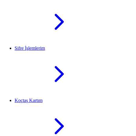
Şifre İşlemlerim
Koçtaş Kartım