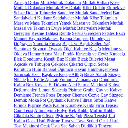
Amaçlı Dolap
Mini Mutfak Dolapları
Mutfak Rafları
Köşe
Mutfak Dolapları
Mutfak Boy Dolabı
Kiler Dolabı
Ekmek ve
Sebze Dolabı
Tabureler
Sandalye
Mutfak Sandalyeleri
Bar
Sandalyeleri
Katlanır Sandalyeler
Mutfak Köşe Takımları
Masa ve Masa Takımları
Yemek Masası ve Takımları
Mutfak
Masası ve Takımları
Eviye
Mutfak Bataryaları
Mutfak
Gereçleri
Kesme Tahtası
Rende
Servis Gereçleri
Patates Ezici
Manuel Kıyma Makinesi
Krema Pompası
Dilimleyici
Doğrayıcı
Yumurta Fırçası
Bıçak ve Bıçak Setleri
Yağ
Sıçratmaz
Soyucu, Oyacak
Ölçü Kabı ve Kaşığı
Merdane ve
Oklava
Hamur Açma Matı
Fındık Kıracağı ve Ceviz Kıracağı
Elek
Dondurma Kaşığı
Buz Kalıbı
Bıçak Bileyici Masat
Açacak ve Tirbuşon
Çekirdek Çıkarıcı
Çırpıcı
Sebze
Kurutucu
Huni
Baharat Öğütücü
Havan
Hamburger Presi
Sarımsak Ezici
Kaşık ve Kepçe Altlığı
Bıçak Standı
Süzgeç
Nihale
İçli Köfte Aparatı
Yumurta Zamanlayıcı
Dondurma
Kalıbı
Buz Kovası
Et Dövme Aleti
Sarma Makinesi
Kahve
Değirmenleri
Limon Sıkacağı
Pişirme Grubu
Çay ve Kahve
Demleme
French Press
Dripper
Chemex
Cezve
Çay Süzgeci
Demlik
Moka Pot
Çaydanlık
Kahve Filtresi
Sifon Kahve
Fırında Pişirme
Pasta Kalıbı
Kurabiye Kalıbı
Fırın Tepsisi
Cam Tepsi
Alüminyum Folyo
Kek Kalıbı
Muffin Kalıbı
Çikolata Kalıbı
Güveç
Pişirme Kağıdı
Pizza Tepsisi
Tart
Kalıbı
Ocak Üstü Pişirme
Tava ve Tava Setleri
Ocak Üstü
Tost Makinesi
Ocak Üstü Sac
Sahan
Düdüklü Tencere