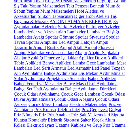
ve Rulosu
Tuval
El İşi & Tekstil Malzemeleri
Örgü İpi
Güpür
Şiş
Takı Yapım Malzemeleri
Takı Pensesi
Boncuk
Mum &
Sabun Yapımı
Mum Malzemeleri
Hobi Aletleri ve
Aksesuarları
Silikon Tabancaları
Diğer Hobi Aletleri
Taş
Boyama & Mozaik
AYDINLATMA VE ELEKTRİK
Ev
Aydınlatmaları
Avizeler
Sarkıt Avizeler
Plafonyer Avizeler
Lambaderler ve Aksesuarları
Lambader
Lambader Başlığı
Lambader Ayağı
Spotlar
Gömme Spotlar
Sıvaüstü Spotlar
Tavan Spotlar
Ampuller
Led Ampul
Halojen Ampul
Tasarruflu Ampul
Rustik Ampul
Akıllı Ampul
Floresan
Ampul
Abajurlar ve Aksesuarları
Abajur
Abajur Şapkaları
Abajur Ayaklığı
Fener ve Işıldaklar
Aplikler
Duvar Aplikleri
Tablo Aplikleri
Banyo Aplikleri
Lamba
Gece Lambaları
Masa
Lambaları
Led Şerit
Armatür
Led Armatür
Led Panel
Tezgah
Altı Aydınlatma
Bahçe Aydınlatma
Dış Mekan Aydınlatmalar
Solar Aydınlatma
Projektör ve Sensörler
Bahçe Aplikleri
Bahçe Feneri ve Meşaleler
Bahçe Masa Üstü Aydınlatma
Bahçe Set Üstü Aydınlatma
Bahçe Aydınlatma Direkleri
Çocuk Odası Aydınlatma
Çocuk Gece Lambası
Çocuk Odası
Duvar Aydınlatmaları
Çocuk Odası Abajuru
Çocuk Odası
Avizesi
Çocuk Masa Lambası
Elektrik Malzemeleri
Priz ve
Anahtarlar
Priz Kutusu
Telefon Prizi
Priz Çerçevesi
Golyat
Priz
Nümeris Priz
Priz
Anahtar Priz
Şalt Malzemeleri
Sigorta
Kutusu
Kontaktör
Elektrik Sigortası
Şalter
Kaçak Akım
Rölesi
Elektrik Sayacı
Uzatma Kablosu ve Grup Priz
Uzatma