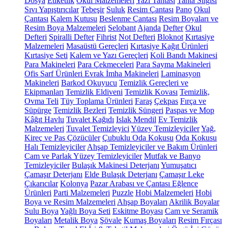
Dosya
Etiketlik
Okul Malzemeleri
Yazı Tahtası
Tahta Silgisi
Sıvı Yapıştırıcılar
Tebeşir
Suluk
Resim Çantası
Pano
Okul
Çantası
Kalem Kutusu
Beslenme Çantası
Resim Boyaları ve
Resim Boya Malzemeleri
Selobant
Ajanda
Defter
Okul
Defteri
Spiralli Defter
Fihrist
Not Defteri
Bloknot
Kırtasiye
Malzemeleri
Masaüstü Gereçleri
Kırtasiye Kağıt Ürünleri
Kırtasiye Seti
Kalem ve Yazı Gereçleri
Koli Bandı Makinesi
Para Makineleri
Para Çekmeceleri
Para Sayma Makineleri
Ofis Sarf Ürünleri
Evrak İmha Makineleri
Laminasyon
Makineleri
Barkod Okuyucu
Temizlik Gereçleri ve
Ekipmanları
Temizlik Eldiveni
Temizlik Kovası
Temizlik,
Ovma Teli
Tüy Toplama Ürünleri
Faraş
Çekpas
Fırça ve
Süpürge
Temizlik Bezleri
Temizlik Süngeri
Paspas ve Mop
Kâğıt Havlu
Tuvalet Kağıdı
Islak Mendil
Ev Temizlik
Malzemeleri
Tuvalet Temizleyici
Yüzey Temizleyiciler
Yağ,
Kireç ve Pas Çözücüler
Çubuklu Oda Kokusu
Oda Kokusu
Halı Temizleyiciler
Ahşap Temizleyiciler ve Bakım Ürünleri
Cam ve Parlak Yüzey Temizleyiciler
Mutfak ve Banyo
Temizleyiciler
Bulaşık Makinesi Deterjanı
Yumuşatıcı
Çamaşır Deterjanı
Elde Bulaşık Deterjanı
Çamaşır Leke
Çıkarıcılar
Kolonya
Pazar Arabası ve Çantası
Eğlence
Ürünleri
Parti Malzemeleri
Puzzle
Hobi Malzemeleri
Hobi
Boya ve Resim Malzemeleri
Ahşap Boyaları
Akrilik Boyalar
Sulu Boya
Yağlı Boya Seti
Eskitme Boyası
Cam ve Seramik
Boyaları
Metalik Boya
Şövale
Kumaş Boyaları
Resim Fırçası