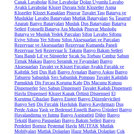
Çanak Lavabolar
Köşe Lavabolar
Dolap Uyumlu Lavabo
Ayaklı Lavabolar
Klozet
Duvara Sıfır Klozetler
Asma
Klozetler
Klozet Kapakları
Pisuvar
Tuvalet Taşı
Batarya ve
Musluklar
Lavabo Bataryaları
Mutfak Bataryaları
Su Tasarruf
Aparatı
Banyo Bataryaları
Musluk
Duş Bataryaları
Batarya
Setleri
Fotoselli Batarya
Ara Musluk
Pisuvar Musluğu
Batarya ve Musluk Yedek Parçaları
Sifon
Lavabo Sifonu
Eviye Sifonu
Yer Sifonu
Sifon Aksesuarları ve Parçaları
Rezervuar ve Aksesuarları
Rezervuar Kumanda Paneli
Rezervuar Seti
Rezervuar İç Takımı
Banyo Bakım Setleri
Yara Bandı
Lif ve Süngerler
Sıcak Su Torbası
Cımbız
Sabun
Tırnak Makası
Banyo Seramik ve Fayansları
Banyo
Aksesuarları
Tuvalet ve Klozet Fırçaları
Ayaklı Fırçalık ve
Kağıtlık Seti
Duş Rafı
Banyo Aynaları
Banyo Askısı
Banyo
Taburesi
Sabunluk
Sıvı Sabunluk Pompası
Tuvalet Kağıtlığı
Pamukluk
Diş Fırçası Koruma Kabı
Diş Macunu Kutusu
Dispenserler
Sıvı Sabun Dispenseri
Tuvalet Kağıdı Dispenseri
Havlu Dispenseri
Klozet Kapak Örtüsü Dispenseri
El
Kurutma Cihazları
Banyo Etajeri
Banyo Düzenleyicileri
Banyo Seti
Diş Fırçalık
Havluluk
Banyo Kaydırmazı
Duş
Perde Askısı
Yaşlı ve Bedensel Engelli Banyo Ürünleri
Banyo
Havalandırma ve Isıtma
Banyo Aspiratörü
Diğer
Banyo
Tekstil
Banyo Paspasları
Banyo Bakım Setleri
Banyo
Perdeleri
Bornoz
Peştemal
Havlu
MUTFAK
Mutfak
Mobilyaları
Mutfak Dolapları
Hazır Mutfak Dolapları
Çok