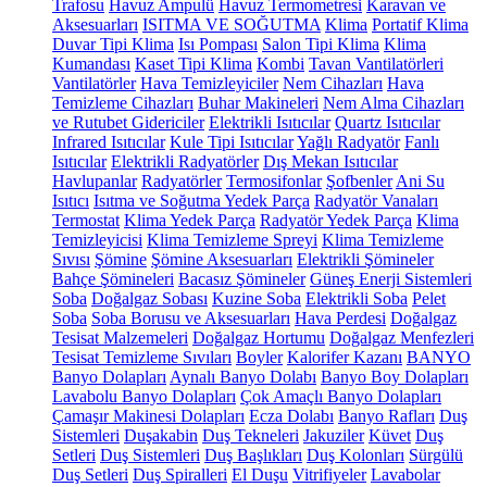
Trafosu
Havuz Ampulü
Havuz Termometresi
Karavan ve
Aksesuarları
ISITMA VE SOĞUTMA
Klima
Portatif Klima
Duvar Tipi Klima
Isı Pompası
Salon Tipi Klima
Klima
Kumandası
Kaset Tipi Klima
Kombi
Tavan Vantilatörleri
Vantilatörler
Hava Temizleyiciler
Nem Cihazları
Hava
Temizleme Cihazları
Buhar Makineleri
Nem Alma Cihazları
ve Rutubet Gidericiler
Elektrikli Isıtıcılar
Quartz Isıtıcılar
Infrared Isıtıcılar
Kule Tipi Isıtıcılar
Yağlı Radyatör
Fanlı
Isıtıcılar
Elektrikli Radyatörler
Dış Mekan Isıtıcılar
Havlupanlar
Radyatörler
Termosifonlar
Şofbenler
Ani Su
Isıtıcı
Isıtma ve Soğutma Yedek Parça
Radyatör Vanaları
Termostat
Klima Yedek Parça
Radyatör Yedek Parça
Klima
Temizleyicisi
Klima Temizleme Spreyi
Klima Temizleme
Sıvısı
Şömine
Şömine Aksesuarları
Elektrikli Şömineler
Bahçe Şömineleri
Bacasız Şömineler
Güneş Enerji Sistemleri
Soba
Doğalgaz Sobası
Kuzine Soba
Elektrikli Soba
Pelet
Soba
Soba Borusu ve Aksesuarları
Hava Perdesi
Doğalgaz
Tesisat Malzemeleri
Doğalgaz Hortumu
Doğalgaz Menfezleri
Tesisat Temizleme Sıvıları
Boyler
Kalorifer Kazanı
BANYO
Banyo Dolapları
Aynalı Banyo Dolabı
Banyo Boy Dolapları
Lavabolu Banyo Dolapları
Çok Amaçlı Banyo Dolapları
Çamaşır Makinesi Dolapları
Ecza Dolabı
Banyo Rafları
Duş
Sistemleri
Duşakabin
Duş Tekneleri
Jakuziler
Küvet
Duş
Setleri
Duş Sistemleri
Duş Başlıkları
Duş Kolonları
Sürgülü
Duş Setleri
Duş Spiralleri
El Duşu
Vitrifiyeler
Lavabolar