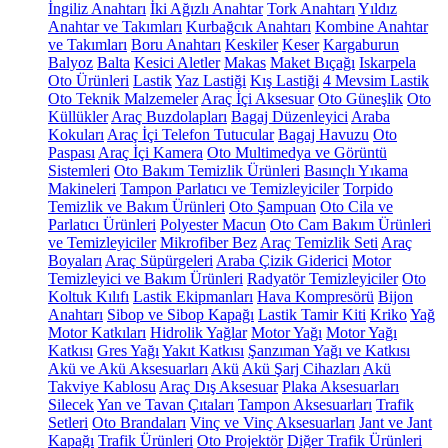
İngiliz Anahtarı
İki Ağızlı Anahtar
Tork Anahtarı
Yıldız
Anahtar ve Takımları
Kurbağcık Anahtarı
Kombine Anahtar
ve Takımları
Boru Anahtarı
Keskiler
Keser
Kargaburun
Balyoz
Balta
Kesici Aletler
Makas
Maket Bıçağı
Iskarpela
Oto Ürünleri
Lastik
Yaz Lastiği
Kış Lastiği
4 Mevsim Lastik
Oto Teknik Malzemeler
Araç İçi Aksesuar
Oto Güneşlik
Oto
Küllükler
Araç Buzdolapları
Bagaj Düzenleyici
Araba
Kokuları
Araç İçi Telefon Tutucular
Bagaj Havuzu
Oto
Paspası
Araç İçi Kamera
Oto Multimedya ve Görüntü
Sistemleri
Oto Bakım Temizlik Ürünleri
Basınçlı Yıkama
Makineleri
Tampon Parlatıcı ve Temizleyiciler
Torpido
Temizlik ve Bakım Ürünleri
Oto Şampuan
Oto Cila ve
Parlatıcı Ürünleri
Polyester Macun
Oto Cam Bakım Ürünleri
ve Temizleyiciler
Mikrofiber Bez
Araç Temizlik Seti
Araç
Boyaları
Araç Süpürgeleri
Araba Çizik Giderici
Motor
Temizleyici ve Bakım Ürünleri
Radyatör Temizleyiciler
Oto
Koltuk Kılıfı
Lastik Ekipmanları
Hava Kompresörü
Bijon
Anahtarı
Sibop ve Sibop Kapağı
Lastik Tamir Kiti
Kriko
Yağ
Motor Katkıları
Hidrolik Yağlar
Motor Yağı
Motor Yağı
Katkısı
Gres Yağı
Yakıt Katkısı
Şanzıman Yağı ve Katkısı
Akü ve Akü Aksesuarları
Akü
Akü Şarj Cihazları
Akü
Takviye Kablosu
Araç Dış Aksesuar
Plaka Aksesuarları
Silecek
Yan ve Tavan Çıtaları
Tampon Aksesuarları
Trafik
Setleri
Oto Brandaları
Vinç ve Vinç Aksesuarları
Jant ve Jant
Kapağı
Trafik Ürünleri
Oto Projektör
Diğer Trafik Ürünleri