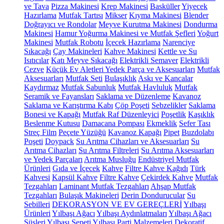
ve Tava
Pizza Makinesi
Krep Makinesi
Basküller
Yiyecek
Hazırlama
Mutfak Tartısı
Mikser
Kıyma Makinesi
Blender
Doğrayıcı ve Rondolar
Meyve Kurutma Makinesi
Dondurma
Makinesi
Hamur Yoğurma Makinesi ve Mutfak Şefleri
Yoğurt
Makinesi
Mutfak Robotu
İçecek Hazırlama
Narenciye
Sıkacağı
Çay Makineleri
Kahve Makinesi
Kettle ve Su
Isıtıcılar
Katı Meyve Sıkacağı
Elektrikli Semaver
Elektrikli
Cezve
Küçük Ev Aletleri Yedek Parça ve Aksesuarları
Mutfak
Aksesuarları
Mutfak Seti
Bulaşıklık
Askı ve Kancalar
Kaydırmaz
Mutfak Sabunluk
Mutfak Havluluk
Mutfak
Seramik ve Fayansları
Saklama ve Düzenleme
Kavanoz
Saklama ve Karıştırma Kabı
Çöp Poşeti
Sebzelikler
Saklama
Bonesi ve Kapağı
Mutfak Raf Düzenleyici
Poşetlik
Kaşıklık
Beslenme Kutusu
Damacana Pompası
Ekmeklik
Sefer Tası
Streç Film
Peçete Yüzüğü
Kavanoz Kapağı
Pipet
Buzdolabı
Poşeti
Doypack
Su Arıtma Cihazları ve Aksesuarları
Su
Arıtma Cihazları
Su Arıtma Filtreleri
Su Arıtma Aksesuarları
ve Yedek Parçaları
Arıtma Musluğu
Endüstriyel Mutfak
Ürünleri
Gıda ve İçecek
Kahve
Filtre Kahve Kağıdı
Türk
Kahvesi
Kapsül Kahve
Filtre Kahve
Çekirdek Kahve
Mutfak
Tezgahları
Laminant Mutfak Tezgahları
Ahşap Mutfak
Tezgahları
Bulaşık Makineleri
Derin Dondurucular
Su
Sebilleri
DEKORASYON VE EV GEREÇLERİ
Yılbaşı
Ürünleri
Yılbaşı Ağacı
Yılbaşı Aydınlatmaları
Yılbaşı Ağacı
Süsleri
Yılbaşı Sepeti
Yılbaşı Parti Malzemeleri
Dekoratif