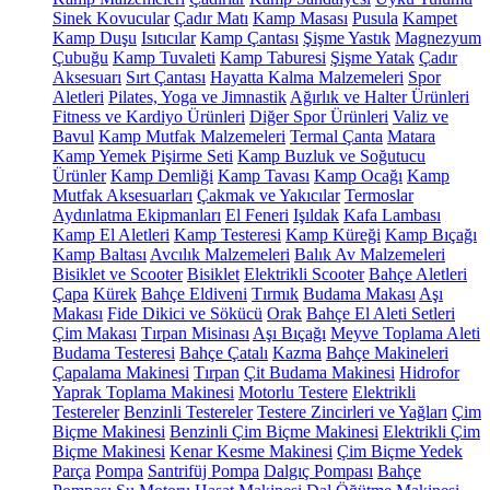
Sinek Kovucular
Çadır Matı
Kamp Masası
Pusula
Kampet
Kamp Duşu
Isıtıcılar
Kamp Çantası
Şişme Yastık
Magnezyum
Çubuğu
Kamp Tuvaleti
Kamp Taburesi
Şişme Yatak
Çadır
Aksesuarı
Sırt Çantası
Hayatta Kalma Malzemeleri
Spor
Aletleri
Pilates, Yoga ve Jimnastik
Ağırlık ve Halter Ürünleri
Fitness ve Kardiyo Ürünleri
Diğer Spor Ürünleri
Valiz ve
Bavul
Kamp Mutfak Malzemeleri
Termal Çanta
Matara
Kamp Yemek Pişirme Seti
Kamp Buzluk ve Soğutucu
Ürünler
Kamp Demliği
Kamp Tavası
Kamp Ocağı
Kamp
Mutfak Aksesuarları
Çakmak ve Yakıcılar
Termoslar
Aydınlatma Ekipmanları
El Feneri
Işıldak
Kafa Lambası
Kamp El Aletleri
Kamp Testeresi
Kamp Küreği
Kamp Bıçağı
Kamp Baltası
Avcılık Malzemeleri
Balık Av Malzemeleri
Bisiklet ve Scooter
Bisiklet
Elektrikli Scooter
Bahçe Aletleri
Çapa
Kürek
Bahçe Eldiveni
Tırmık
Budama Makası
Aşı
Makası
Fide Dikici ve Sökücü
Orak
Bahçe El Aleti Setleri
Çim Makası
Tırpan Misinası
Aşı Bıçağı
Meyve Toplama Aleti
Budama Testeresi
Bahçe Çatalı
Kazma
Bahçe Makineleri
Çapalama Makinesi
Tırpan
Çit Budama Makinesi
Hidrofor
Yaprak Toplama Makinesi
Motorlu Testere
Elektrikli
Testereler
Benzinli Testereler
Testere Zincirleri ve Yağları
Çim
Biçme Makinesi
Benzinli Çim Biçme Makinesi
Elektrikli Çim
Biçme Makinesi
Kenar Kesme Makinesi
Çim Biçme Yedek
Parça
Pompa
Santrifüj Pompa
Dalgıç Pompası
Bahçe