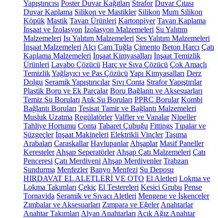
Yapıştırıcısı
Poster Duvar Kağıtları
Strafor
Duvar Çıtası
Duvar Kaplama
Silikon ve Mastikler
Silikon
Mum Silikon
Köpük
Mastik
Tavan Ürünleri
Kartonpiyer
Tavan Kaplama
İnşaat ve İzolasyon
İzolasyon Malzemeleri
Su Yalıtım
Malzemeleri
Isı Yalıtım Malzemeleri
Ses Yalıtım Malzemeleri
İnşaat Malzemeleri
Alçı
Cam Tuğla
Çimento
Beton Harcı
Çatı
Kaplama Malzemeleri
İnşaat Kimyasalları
İnşaat Temizlik
Ürünleri
Lavabo Çözücü
Harç ve Sıva Çözücü
Çok Amaçlı
Temizlik
Yağlayıcı ve Pas Çözücü
Yapı Kimyasalları
Derz
Dolgu
Seramik Yapıştırıcılar
Sıvı Conta
Strafor Yapıştırılar
Plastik Boru ve Ek Parçalar
Boru Bağlantı ve Aksesuarları
Temiz Su Boruları
Atık Su Boruları
PPRC Borular
Kombi
Bağlantı Boruları
Tesisat Tamir ve Bağlantı Malzemeleri
Musluk Uzatma
Regülatörler
Valfler ve Vanalar
Nipeller
Tahliye Hortumu
Conta
Taharet Çubuğu
Fittings
Tıpalar ve
Süzgeçler
İnşaat Makineleri
Elektrikli Vinçler
Taşıma
Arabaları
Caraskallar
Havlupanlar
Ahşaplar
Masif Paneller
Keresteler
Ahşap Seperatörler
Ahşap Çatı Malzemeleri
Çatı
Penceresi
Çatı Merdiveni
Ahşap Merdivenler
Trabzan
Sundurma
Menfezler
Banyo Menfezi
Su Deposu
HIRDAVAT EL ALETLERİ VE OTO
El Aletleri
Lokma ve
Lokma Takımları
Çekiç
El Testereleri
Kesici Grubu
Pense
Tornavida
Seramik ve Sıvacı Aletleri
Mengene ve İşkenceler
Zımbalar ve Aksesuarları
Zımpara ve Eğeler
Anahtarlar
Anahtar Takımları
Alyan Anahtarları
Açık Ağız Anahtar