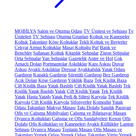
MOBİLYA
Salon ve Oturma Odası
TV Ünitesi ve Sehpası
Tv
Üniteleri
TV Sehpası
Oturma Grupları
Koltuk ve Kanepeler
Koltuk Takımları
Köşe Koltuklar
Tekli Koltuk ve Berjerler
Çekyat
Armut Koltuklar
Masaj Koltuğu
Puf
Bank ve
Benchler
Sallanan Koltuk
Kitaplık
Sehpalar
Zigon Sehpalar
Orta Sehpalar
Yan Sehpalar
Gazetelik
Antre ve Hol
Çok
Amaçlı Dolap
Portmantolar
Askılıklar
Kapı Askısı
Duvar
Askısı
Ayaklı Askılıklar
Dresuar
Ayakkabılık
Yatak Odası
Gardırop
Kapaklı Gardırop
Sürgülü Gardırop
Bez Gardırop
Açık Dolap
Köşe Gardırop
Yüklük
Baza
Tek Kişilik Baza
Çift Kişilik Baza
Yatak Başlığı
Çift Kişilik Yatak Başlığı
Tek
Kişilik Yatak Başlığı
Yatak
Çift Kişilik Yatak
Tek Kişilik
Yatak
Hasta Yatağı
Yatak Pedi & Şiltesi
Karyola
Tek Kişilik
Karyola
Çift Kişilik Karyola
Şifonyerler
Komodin
Yatak
Odası Takımları
Makyaj Masası
Takı Dolabı
Sandık
Paravan
Ofis ve Çalışma Mobilyaları
Çalışma ve Bilgisayar Masası
Oyuncu Koltukları
Çalışma ve Ofis Sandalyeleri
Keson
Ofis
Dolabı
Ofis Koltukları ve Kanepeleri
Ayaklı Küllükler
Laptop
Sehpası
Oyuncu Masası
Toplantı Masası
Ofis Masası ve
Takımları
Yemek Odası
Yemek Odası Takımları
Vitrin
Yemek