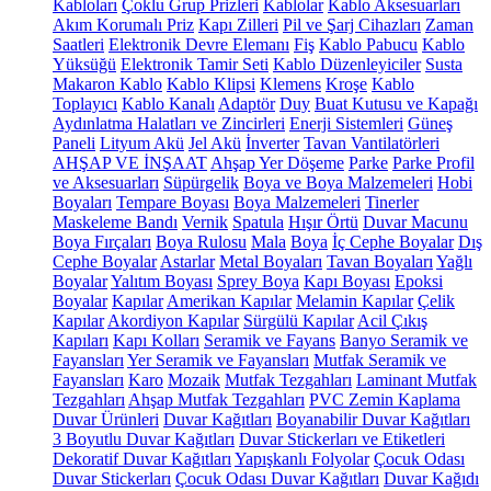
Kabloları
Çoklu Grup Prizleri
Kablolar
Kablo Aksesuarları
Akım Korumalı Priz
Kapı Zilleri
Pil ve Şarj Cihazları
Zaman
Saatleri
Elektronik Devre Elemanı
Fiş
Kablo Pabucu
Kablo
Yüksüğü
Elektronik Tamir Seti
Kablo Düzenleyiciler
Susta
Makaron Kablo
Kablo Klipsi
Klemens
Kroşe
Kablo
Toplayıcı
Kablo Kanalı
Adaptör
Duy
Buat Kutusu ve Kapağı
Aydınlatma Halatları ve Zincirleri
Enerji Sistemleri
Güneş
Paneli
Lityum Akü
Jel Akü
İnverter
Tavan Vantilatörleri
AHŞAP VE İNŞAAT
Ahşap Yer Döşeme
Parke
Parke Profil
ve Aksesuarları
Süpürgelik
Boya ve Boya Malzemeleri
Hobi
Boyaları
Tempare Boyası
Boya Malzemeleri
Tinerler
Maskeleme Bandı
Vernik
Spatula
Hışır Örtü
Duvar Macunu
Boya Fırçaları
Boya Rulosu
Mala
Boya
İç Cephe Boyalar
Dış
Cephe Boyalar
Astarlar
Metal Boyaları
Tavan Boyaları
Yağlı
Boyalar
Yalıtım Boyası
Sprey Boya
Kapı Boyası
Epoksi
Boyalar
Kapılar
Amerikan Kapılar
Melamin Kapılar
Çelik
Kapılar
Akordiyon Kapılar
Sürgülü Kapılar
Acil Çıkış
Kapıları
Kapı Kolları
Seramik ve Fayans
Banyo Seramik ve
Fayansları
Yer Seramik ve Fayansları
Mutfak Seramik ve
Fayansları
Karo
Mozaik
Mutfak Tezgahları
Laminant Mutfak
Tezgahları
Ahşap Mutfak Tezgahları
PVC Zemin Kaplama
Duvar Ürünleri
Duvar Kağıtları
Boyanabilir Duvar Kağıtları
3 Boyutlu Duvar Kağıtları
Duvar Stickerları ve Etiketleri
Dekoratif Duvar Kağıtları
Yapışkanlı Folyolar
Çocuk Odası
Duvar Stickerları
Çocuk Odası Duvar Kağıtları
Duvar Kağıdı