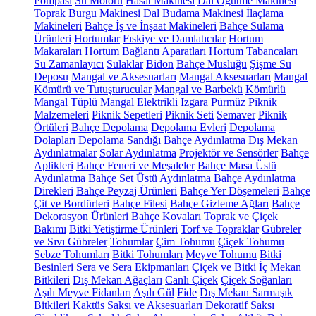
Pompası
Su Motoru
Hasat Makinesi
Dal Öğütme Makinesi
Toprak Burgu Makinesi
Dal Budama Makinesi
İlaçlama
Makineleri
Bahçe İş ve İnşaat Makineleri
Bahçe Sulama
Ürünleri
Hortumlar
Fıskiye ve Damlatıcılar
Hortum
Makaraları
Hortum Bağlantı Aparatları
Hortum Tabancaları
Su Zamanlayıcı
Sulaklar
Bidon
Bahçe Musluğu
Şişme Su
Deposu
Mangal ve Aksesuarları
Mangal Aksesuarları
Mangal
Kömürü ve Tutuşturucular
Mangal ve Barbekü
Kömürlü
Mangal
Tüplü Mangal
Elektrikli Izgara
Pürmüz
Piknik
Malzemeleri
Piknik Sepetleri
Piknik Seti
Semaver
Piknik
Örtüleri
Bahçe Depolama
Depolama Evleri
Depolama
Dolapları
Depolama Sandığı
Bahçe Aydınlatma
Dış Mekan
Aydınlatmalar
Solar Aydınlatma
Projektör ve Sensörler
Bahçe
Aplikleri
Bahçe Feneri ve Meşaleler
Bahçe Masa Üstü
Aydınlatma
Bahçe Set Üstü Aydınlatma
Bahçe Aydınlatma
Direkleri
Bahçe Peyzaj Ürünleri
Bahçe Yer Döşemeleri
Bahçe
Çit ve Bordürleri
Bahçe Filesi
Bahçe Gizleme Ağları
Bahçe
Dekorasyon Ürünleri
Bahçe Kovaları
Toprak ve Çiçek
Bakımı
Bitki Yetiştirme Ürünleri
Torf ve Topraklar
Gübreler
ve Sıvı Gübreler
Tohumlar
Çim Tohumu
Çiçek Tohumu
Sebze Tohumları
Bitki Tohumları
Meyve Tohumu
Bitki
Besinleri
Sera ve Sera Ekipmanları
Çiçek ve Bitki
İç Mekan
Bitkileri
Dış Mekan Ağaçları
Canlı Çiçek
Çiçek Soğanları
Aşılı Meyve Fidanları
Aşılı Gül
Fide
Dış Mekan Sarmaşık
Bitkileri
Kaktüs
Saksı ve Aksesuarları
Dekoratif Saksı