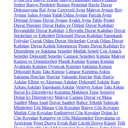
Setleri
Banyo Perdeleri
Bornoz
Peştemal
Havlu
Duvar
Dekorasyonu
Raf
Ayna
Çerçeveli Ayna
Makyaj Aynası
Boy
Aynası
Salon Aynası
Yatak Odası Aynası
Parçalı Ayna
Dresuar Aynası
Duvar Aynası
Ayaklı Ayna
Tablo
Poster
Duvar Panoları
Duvar Halısı ve Örtüsü
Duvar Kağıtları
Boyanabilir Duvar Kağıtları
3 Boyutlu Duvar Kağıtları
Duvar
Stickerları ve Etiketleri
Dekoratif Duvar Kağıtları
Yapışkanlı
Folyolar
Çocuk Odası Duvar Stickerları
Çocuk Odası Duvar
Kağıtları
Duvar Kağıdı Yapıştırıcısı
Poster Duvar Kağıtları
Ev
Düzenleme ve Saklama
Sepetler
Mutfak Sepeti
Çok Amaçlı
Sepetler
Dekoratif Sepetler
Çamaşır Sepetleri
Kutular
Makyaj
Kutusu ve Organizerleri
Plastik Kutular
Kumaş Kutular
Ayakkabı Kutuları
Oyuncak Kutuları
Saklama Kutusu
Dekoratif Kutu
Takı Kutusu
Çamaşır Kurutma Askısı
Saklama Hurçları
Hurçlar
Vakumlu Hurçlar
Halı Hurcu
Askılar
Elbise ve Aksesuar Askıları
Dekoratif Askılar
Kapı
Arkası Askıları
Yapışkanlı Askılar
Vestiyer Askısı
Takı Askısı
Bavul İçi Düzenleyici
Kurutma Makinesi Topu
Şemsiye
Dolap İçi Düzenleyici
Makyaj Çantası
Duvar ve Masa
Saatleri
Masa Saati
Duvar Saatleri
Bahçe Tekstili
Salıncak
Minderleri
Ütü Masası
Çöp Kovaları
Banyo Çöp Kovaları
Mutfak Çöp Kovaları
Endüstriyel Çöp Kovaları
Dolap İçi
Çöp Kovaları
Kırtasiye ve Ofis Malzemeleri
Dosyalama ve
Arşivleme
Poşet Dosya
Evrak Rafı
Çıtçıtlı Dosya
Klasör
Telli