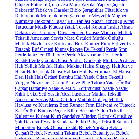
Objeler
Fotoğraf Çerçevesi
Mum
Vazolar
Yapay Çiçekler
Dekoratif Tabak ve Kaseler
Biblo
Şaraplıklar
Tütsülük ve
Buhurdanlık
Mumluklar ve Şamdanlar
Meyvelik
Magnet
Kumbara
Dekoratif Taşlar
Kül Tablası
Nazar Boncuğu
Kitap
Tutucular
Müzik Kutusu
Yatak Tepsisi
Kokulu Taşlar
Ahşap
Dekorasyon Ürünleri
Duvar Süsleri
Cansız Manken
Mutfak
Tekstili
Amerikan Servis
Masa Örtüleri
Mutfak Önlüğü
Mutfak Havlusu ve Kurulama Bezi
Runner
Fırın Eldiveni ve
Tutacak
Raf Örtüsü
Kumaş Peçete
Ev Tekstili
Perde
Stor
Perde
Jaluziler
Tül Perde
Perde Aksesuarları
Fon Perde
Rustik Perde
Çocuk Odası Perdesi
Güneşlik
Mutfak Perdeleri
Halı
Yolluk
Mutfak Halısı
Makine Halısı
Shaggy Halı
Jüt ve
Hasır Halı
Çocuk Odası Halıları
Halı Kaydırmazı
El Halısı
Deri Halı
Halı Örtüsü
Bambu Halı
Yatak Odası Tekstili
Yorgan
Nevresim Takımı
Pike ve Pike Takımı
Yatak Örtüsü
Çarşaf
Battaniye
Yatak Alezi & Koruyucusu
Yastık
Yastık
Kılıfı
Uyku Seti
Yastık Alezi
Paspaslar
Mutfak Tekstili
Amerikan Servis
Masa Örtüleri
Mutfak Önlüğü
Mutfak
Havlusu ve Kurulama Bezi
Runner
Fırın Eldiveni ve Tutacak
Raf Örtüsü
Kumaş Peçete
Kilim
Seccade
Salon Tekstili
Kırlent ve Kırlent Kılıfı
Sandalye Minderi
Koltuk Örtüsü ve
Şalı
Dekoratif Yastık
Sandalye Kılıfı
Bahçe Tekstili
Salıncak
Minderleri
Bebek Odası Tekstili
Bebek Yorganı
Bebek
Çarşafı
Bebek Nevresim Takımı
Bebek Battaniyesi
Bebek
Uyku Seti
Banyo Tekstil
Banyo Paspasları
Banyo Bakım