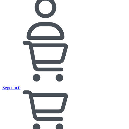
Sepetim
0