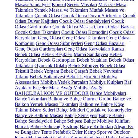
Masası Sandalyesi
Konsol
Servis Masaları
Masa ve Masa
Takımları
Yemek Masası ve Takımları
Mutfak Masası ve
Takımları
Çocuk Odası
Çocuk Odası Duvar Stickerları
Çocuk
Odası Duvar Kağıtları
Çocuk Odası Sandalyeleri
Çocuk
Odası Gardıropları
Çocuk Odası Masası
Çocuk Odası Bazası
Çocuk Odası Takımları
Çocuk Odası Komodini
Çocuk Odası
Karyolaları
Genç Odası
Genç Odası Takımları
Genç Odası
Komodini
Genç Odası Şifonyerleri
Genç Odası Bazaları
Genç Odası Gardıropları
Genç Odası Karyolaları
Ranza
Bebek Odası
Bebek Beşikleri
Mama Sandalyesi
Bebek
Karyolaları
Bebek Gardıropları
Bebek Yatakları
Bebek Odası
Takımları
Oyuncak Dolabı
Bebek Şifonyer
Bebek Odası
Tekstili
Bebek Yorganı
Bebek Çarşafı
Bebek Nevresim
Takımı
Bebek Battaniyesi
Bebek Uyku Seti
Mobilya
Aksesuarları
Mobilya Yedek Parçaları
Mobilya Kulpları
Raf
Ayakları
Keçeler
Masa Ayağı
Mobilya Ayağı
BAHÇE,BALKON VE OUTDOOR
Bahçe Mobilyaları
Bahçe Takımları
Balkon ve Bahçe Oturma Grubu
Bahçe ve
Balkon Yemek Masası Takımları
Balkon ve Bahçe Köşe
Takımı
Bistro Setleri
Bahçe Minderi
Çardak ve Kameriyeler
Bahçe ve Balkon Masası
Bahçe Şemsiyesi
Bahçe Bankı
Bahçe Sandalyeleri
Bahçe Sehpası
Bahçe Mobilya Kılıfları
Hamak
Bahçe Salıncağı
Şezlong
Bahçe Koltukları
Ahşap Ev
ve Bungalov
Tente
Prefabrik Evler
Kamp Spor ve Outdoor
Kamp Malzemeleri
Çadırlar
Kamp Sandalyesi
Uyku Tulumu