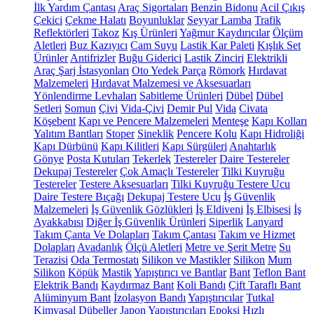
İlk Yardım Çantası
Araç Sigortaları
Benzin Bidonu
Acil Çıkış
Çekici
Çekme Halatı
Boyunluklar
Seyyar Lamba
Trafik
Reflektörleri
Takoz
Kış Ürünleri
Yağmur Kaydırıcılar
Ölçüm
Aletleri
Buz Kazıyıcı
Cam Suyu
Lastik Kar Paleti
Kışlık Set
Ürünler
Antifrizler
Buğu Giderici
Lastik Zinciri
Elektrikli
Araç Şarj İstasyonları
Oto Yedek Parça
Römork
Hırdavat
Malzemeleri
Hırdavat Malzemesi ve Aksesuarları
Yönlendirme Levhaları
Sabitleme Ürünleri
Dübel
Dübel
Setleri
Somun
Çivi
Vida-Çivi
Demir Pul
Vida
Civata
Köşebent
Kapı ve Pencere Malzemeleri
Menteşe
Kapı Kolları
Yalıtım Bantları
Stoper
Sineklik
Pencere Kolu
Kapı Hidroliği
Kapı Dürbünü
Kapı Kilitleri
Kapı Sürgüleri
Anahtarlık
Gönye
Posta Kutuları
Tekerlek
Testereler
Daire Testereler
Dekupaj Testereler
Çok Amaçlı Testereler
Tilki Kuyruğu
Testereler
Testere Aksesuarları
Tilki Kuyruğu Testere Ucu
Daire Testere Bıçağı
Dekupaj Testere Ucu
İş Güvenlik
Malzemeleri
İş Güvenlik Gözlükleri
İş Eldiveni
İş Elbisesi
İş
Ayakkabısı
Diğer İş Güvenlik Ürünleri
Siperlik
Lanyard
Takım Çanta Ve Dolapları
Takım Çantası
Takım ve Hizmet
Dolapları
Avadanlık
Ölçü Aletleri
Metre ve Şerit Metre
Su
Terazisi
Oda Termostatı
Silikon ve Mastikler
Silikon
Mum
Silikon
Köpük
Mastik
Yapıştırıcı ve Bantlar
Bant
Teflon Bant
Elektrik Bandı
Kaydırmaz Bant
Koli Bandı
Çift Taraflı Bant
Alüminyum Bant
İzolasyon Bandı
Yapıştırıcılar
Tutkal
Kimyasal Dübeller
Japon Yapıştırıcıları
Epoksi
Hızlı