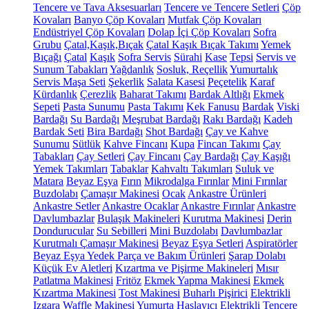
Tencere ve Tava Aksesuarları
Tencere ve Tencere Setleri
Çöp
Kovaları
Banyo Çöp Kovaları
Mutfak Çöp Kovaları
Endüstriyel Çöp Kovaları
Dolap İçi Çöp Kovaları
Sofra
Grubu
Çatal,Kaşık,Bıçak
Çatal Kaşık Bıçak Takımı
Yemek
Bıçağı
Çatal
Kaşık
Sofra Servis
Sürahi
Kase
Tepsi
Servis ve
Sunum Tabakları
Yağdanlık
Sosluk, Reçellik
Yumurtalık
Servis Maşa Seti
Şekerlik
Salata Kasesi
Peçetelik
Karaf
Kürdanlık
Çerezlik
Baharat Takımı
Bardak Altlığı
Ekmek
Sepeti
Pasta Sunumu
Pasta Takımı
Kek Fanusu
Bardak
Viski
Bardağı
Su Bardağı
Meşrubat Bardağı
Rakı Bardağı
Kadeh
Bardak Seti
Bira Bardağı
Shot Bardağı
Çay ve Kahve
Sunumu
Sütlük
Kahve Fincanı
Kupa
Fincan Takımı
Çay
Tabakları
Çay Setleri
Çay Fincanı
Çay Bardağı
Çay Kaşığı
Yemek Takımları
Tabaklar
Kahvaltı Takımları
Suluk ve
Matara
Beyaz Eşya
Fırın
Mikrodalga Fırınlar
Mini Fırınlar
Buzdolabı
Çamaşır Makinesi
Ocak
Ankastre Ürünleri
Ankastre Setler
Ankastre Ocaklar
Ankastre Fırınlar
Ankastre
Davlumbazlar
Bulaşık Makineleri
Kurutma Makinesi
Derin
Dondurucular
Su Sebilleri
Mini Buzdolabı
Davlumbazlar
Kurutmalı Çamaşır Makinesi
Beyaz Eşya Setleri
Aspiratörler
Beyaz Eşya Yedek Parça ve Bakım Ürünleri
Şarap Dolabı
Küçük Ev Aletleri
Kızartma ve Pişirme Makineleri
Mısır
Patlatma Makinesi
Fritöz
Ekmek Yapma Makinesi
Ekmek
Kızartma Makinesi
Tost Makinesi
Buharlı Pişirici
Elektrikli
Izgara
Waffle Makinesi
Yumurta Haşlayıcı
Elektrikli Tencere