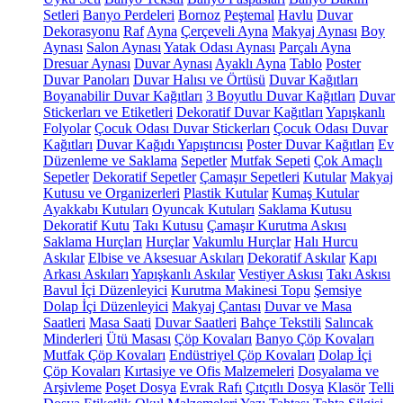
Setleri
Banyo Perdeleri
Bornoz
Peştemal
Havlu
Duvar
Dekorasyonu
Raf
Ayna
Çerçeveli Ayna
Makyaj Aynası
Boy
Aynası
Salon Aynası
Yatak Odası Aynası
Parçalı Ayna
Dresuar Aynası
Duvar Aynası
Ayaklı Ayna
Tablo
Poster
Duvar Panoları
Duvar Halısı ve Örtüsü
Duvar Kağıtları
Boyanabilir Duvar Kağıtları
3 Boyutlu Duvar Kağıtları
Duvar
Stickerları ve Etiketleri
Dekoratif Duvar Kağıtları
Yapışkanlı
Folyolar
Çocuk Odası Duvar Stickerları
Çocuk Odası Duvar
Kağıtları
Duvar Kağıdı Yapıştırıcısı
Poster Duvar Kağıtları
Ev
Düzenleme ve Saklama
Sepetler
Mutfak Sepeti
Çok Amaçlı
Sepetler
Dekoratif Sepetler
Çamaşır Sepetleri
Kutular
Makyaj
Kutusu ve Organizerleri
Plastik Kutular
Kumaş Kutular
Ayakkabı Kutuları
Oyuncak Kutuları
Saklama Kutusu
Dekoratif Kutu
Takı Kutusu
Çamaşır Kurutma Askısı
Saklama Hurçları
Hurçlar
Vakumlu Hurçlar
Halı Hurcu
Askılar
Elbise ve Aksesuar Askıları
Dekoratif Askılar
Kapı
Arkası Askıları
Yapışkanlı Askılar
Vestiyer Askısı
Takı Askısı
Bavul İçi Düzenleyici
Kurutma Makinesi Topu
Şemsiye
Dolap İçi Düzenleyici
Makyaj Çantası
Duvar ve Masa
Saatleri
Masa Saati
Duvar Saatleri
Bahçe Tekstili
Salıncak
Minderleri
Ütü Masası
Çöp Kovaları
Banyo Çöp Kovaları
Mutfak Çöp Kovaları
Endüstriyel Çöp Kovaları
Dolap İçi
Çöp Kovaları
Kırtasiye ve Ofis Malzemeleri
Dosyalama ve
Arşivleme
Poşet Dosya
Evrak Rafı
Çıtçıtlı Dosya
Klasör
Telli