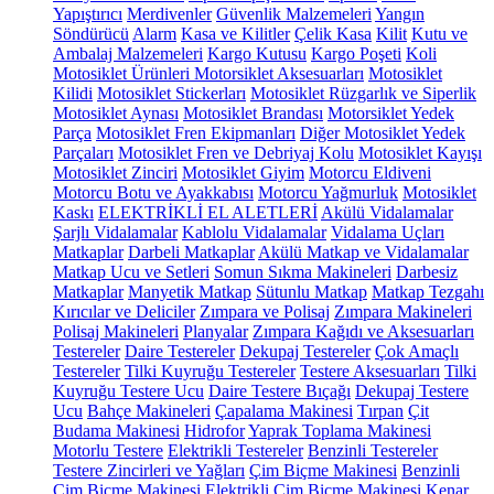
Yapıştırıcı
Merdivenler
Güvenlik Malzemeleri
Yangın
Söndürücü
Alarm
Kasa ve Kilitler
Çelik Kasa
Kilit
Kutu ve
Ambalaj Malzemeleri
Kargo Kutusu
Kargo Poşeti
Koli
Motosiklet Ürünleri
Motorsiklet Aksesuarları
Motosiklet
Kilidi
Motosiklet Stickerları
Motosiklet Rüzgarlık ve Siperlik
Motosiklet Aynası
Motosiklet Brandası
Motorsiklet Yedek
Parça
Motosiklet Fren Ekipmanları
Diğer Motosiklet Yedek
Parçaları
Motosiklet Fren ve Debriyaj Kolu
Motosiklet Kayışı
Motosiklet Zinciri
Motosiklet Giyim
Motorcu Eldiveni
Motorcu Botu ve Ayakkabısı
Motorcu Yağmurluk
Motosiklet
Kaskı
ELEKTRİKLİ EL ALETLERİ
Akülü Vidalamalar
Şarjlı Vidalamalar
Kablolu Vidalamalar
Vidalama Uçları
Matkaplar
Darbeli Matkaplar
Akülü Matkap ve Vidalamalar
Matkap Ucu ve Setleri
Somun Sıkma Makineleri
Darbesiz
Matkaplar
Manyetik Matkap
Sütunlu Matkap
Matkap Tezgahı
Kırıcılar ve Deliciler
Zımpara ve Polisaj
Zımpara Makineleri
Polisaj Makineleri
Planyalar
Zımpara Kağıdı ve Aksesuarları
Testereler
Daire Testereler
Dekupaj Testereler
Çok Amaçlı
Testereler
Tilki Kuyruğu Testereler
Testere Aksesuarları
Tilki
Kuyruğu Testere Ucu
Daire Testere Bıçağı
Dekupaj Testere
Ucu
Bahçe Makineleri
Çapalama Makinesi
Tırpan
Çit
Budama Makinesi
Hidrofor
Yaprak Toplama Makinesi
Motorlu Testere
Elektrikli Testereler
Benzinli Testereler
Testere Zincirleri ve Yağları
Çim Biçme Makinesi
Benzinli
Çim Biçme Makinesi
Elektrikli Çim Biçme Makinesi
Kenar