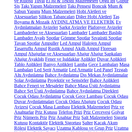
ve Rulosu
Tuval
El İşi & Tekstil Malzemeleri
Örgü İpi
Güpür
Şiş
Takı Yapım Malzemeleri
Takı Pensesi
Boncuk
Mum &
Sabun Yapımı
Mum Malzemeleri
Hobi Aletleri ve
Aksesuarları
Silikon Tabancaları
Diğer Hobi Aletleri
Taş
Boyama & Mozaik
AYDINLATMA VE ELEKTRİK
Ev
Aydınlatmaları
Avizeler
Sarkıt Avizeler
Plafonyer Avizeler
Lambaderler ve Aksesuarları
Lambader
Lambader Başlığı
Lambader Ayağı
Spotlar
Gömme Spotlar
Sıvaüstü Spotlar
Tavan Spotlar
Ampuller
Led Ampul
Halojen Ampul
Tasarruflu Ampul
Rustik Ampul
Akıllı Ampul
Floresan
Ampul
Abajurlar ve Aksesuarları
Abajur
Abajur Şapkaları
Abajur Ayaklığı
Fener ve Işıldaklar
Aplikler
Duvar Aplikleri
Tablo Aplikleri
Banyo Aplikleri
Lamba
Gece Lambaları
Masa
Lambaları
Led Şerit
Armatür
Led Armatür
Led Panel
Tezgah
Altı Aydınlatma
Bahçe Aydınlatma
Dış Mekan Aydınlatmalar
Solar Aydınlatma
Projektör ve Sensörler
Bahçe Aplikleri
Bahçe Feneri ve Meşaleler
Bahçe Masa Üstü Aydınlatma
Bahçe Set Üstü Aydınlatma
Bahçe Aydınlatma Direkleri
Çocuk Odası Aydınlatma
Çocuk Gece Lambası
Çocuk Odası
Duvar Aydınlatmaları
Çocuk Odası Abajuru
Çocuk Odası
Avizesi
Çocuk Masa Lambası
Elektrik Malzemeleri
Priz ve
Anahtarlar
Priz Kutusu
Telefon Prizi
Priz Çerçevesi
Golyat
Priz
Nümeris Priz
Priz
Anahtar Priz
Şalt Malzemeleri
Sigorta
Kutusu
Kontaktör
Elektrik Sigortası
Şalter
Kaçak Akım
Rölesi
Elektrik Sayacı
Uzatma Kablosu ve Grup Priz
Uzatma