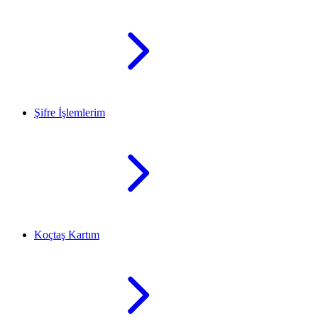
Şifre İşlemlerim
Koçtaş Kartım