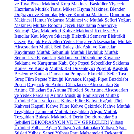
ve Tava
Pizza Makinesi
Krep Makinesi
Basküller
Yiyecek
Hazırlama
Mutfak Tartısı
Mikser
Kıyma Makinesi
Blender
Doğrayıcı ve Rondolar
Meyve Kurutma Makinesi
Dondurma
Makinesi
Hamur Yoğurma Makinesi ve Mutfak Şefleri
Yoğurt
Makinesi
Mutfak Robotu
İçecek Hazırlama
Narenciye
Sıkacağı
Çay Makineleri
Kahve Makinesi
Kettle ve Su
Isıtıcılar
Katı Meyve Sıkacağı
Elektrikli Semaver
Elektrikli
Cezve
Küçük Ev Aletleri Yedek Parça ve Aksesuarları
Mutfak
Aksesuarları
Mutfak Seti
Bulaşıklık
Askı ve Kancalar
Kaydırmaz
Mutfak Sabunluk
Mutfak Havluluk
Mutfak
Seramik ve Fayansları
Saklama ve Düzenleme
Kavanoz
Saklama ve Karıştırma Kabı
Çöp Poşeti
Sebzelikler
Saklama
Bonesi ve Kapağı
Mutfak Raf Düzenleyici
Poşetlik
Kaşıklık
Beslenme Kutusu
Damacana Pompası
Ekmeklik
Sefer Tası
Streç Film
Peçete Yüzüğü
Kavanoz Kapağı
Pipet
Buzdolabı
Poşeti
Doypack
Su Arıtma Cihazları ve Aksesuarları
Su
Arıtma Cihazları
Su Arıtma Filtreleri
Su Arıtma Aksesuarları
ve Yedek Parçaları
Arıtma Musluğu
Endüstriyel Mutfak
Ürünleri
Gıda ve İçecek
Kahve
Filtre Kahve Kağıdı
Türk
Kahvesi
Kapsül Kahve
Filtre Kahve
Çekirdek Kahve
Mutfak
Tezgahları
Laminant Mutfak Tezgahları
Ahşap Mutfak
Tezgahları
Bulaşık Makineleri
Derin Dondurucular
Su
Sebilleri
DEKORASYON VE EV GEREÇLERİ
Yılbaşı
Ürünleri
Yılbaşı Ağacı
Yılbaşı Aydınlatmaları
Yılbaşı Ağacı
Süsleri
Yılbaşı Sepeti
Yılbaşı Parti Malzemeleri
Dekoratif