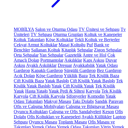
MOBİLYA
Salon ve Oturma Odası
TV Ünitesi ve Sehpası
Tv
Üniteleri
TV Sehpası
Oturma Grupları
Koltuk ve Kanepeler
Koltuk Takımları
Köşe Koltuklar
Tekli Koltuk ve Berjerler
Çekyat
Armut Koltuklar
Masaj Koltuğu
Puf
Bank ve
Benchler
Sallanan Koltuk
Kitaplık
Sehpalar
Zigon Sehpalar
Orta Sehpalar
Yan Sehpalar
Gazetelik
Antre ve Hol
Çok
Amaçlı Dolap
Portmantolar
Askılıklar
Kapı Askısı
Duvar
Askısı
Ayaklı Askılıklar
Dresuar
Ayakkabılık
Yatak Odası
Gardırop
Kapaklı Gardırop
Sürgülü Gardırop
Bez Gardırop
Açık Dolap
Köşe Gardırop
Yüklük
Baza
Tek Kişilik Baza
Çift Kişilik Baza
Yatak Başlığı
Çift Kişilik Yatak Başlığı
Tek
Kişilik Yatak Başlığı
Yatak
Çift Kişilik Yatak
Tek Kişilik
Yatak
Hasta Yatağı
Yatak Pedi & Şiltesi
Karyola
Tek Kişilik
Karyola
Çift Kişilik Karyola
Şifonyerler
Komodin
Yatak
Odası Takımları
Makyaj Masası
Takı Dolabı
Sandık
Paravan
Ofis ve Çalışma Mobilyaları
Çalışma ve Bilgisayar Masası
Oyuncu Koltukları
Çalışma ve Ofis Sandalyeleri
Keson
Ofis
Dolabı
Ofis Koltukları ve Kanepeleri
Ayaklı Küllükler
Laptop
Sehpası
Oyuncu Masası
Toplantı Masası
Ofis Masası ve
Takımları
Yemek Odası
Yemek Odası Takımları
Vitrin
Yemek