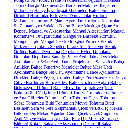
Pompası
Su Motoru
Hasat Makinesi
Dal Öğütme Makinesi
Toprak Burgu Makinesi
Dal Budama Makinesi
İlaçlama
Makineleri
Bahçe İş ve İnşaat Makineleri
Bahçe Sulama
Ürünleri
Hortumlar
Fıskiye ve Damlatıcılar
Hortum
Makaraları
Hortum Bağlantı Aparatları
Hortum Tabancaları
Su Zamanlayıcı
Sulaklar
Bidon
Bahçe Musluğu
Şişme Su
Deposu
Mangal ve Aksesuarları
Mangal Aksesuarları
Mangal
Kömürü ve Tutuşturucular
Mangal ve Barbekü
Kömürlü
Mangal
Tüplü Mangal
Elektrikli Izgara
Pürmüz
Piknik
Malzemeleri
Piknik Sepetleri
Piknik Seti
Semaver
Piknik
Örtüleri
Bahçe Depolama
Depolama Evleri
Depolama
Dolapları
Depolama Sandığı
Bahçe Aydınlatma
Dış Mekan
Aydınlatmalar
Solar Aydınlatma
Projektör ve Sensörler
Bahçe
Aplikleri
Bahçe Feneri ve Meşaleler
Bahçe Masa Üstü
Aydınlatma
Bahçe Set Üstü Aydınlatma
Bahçe Aydınlatma
Direkleri
Bahçe Peyzaj Ürünleri
Bahçe Yer Döşemeleri
Bahçe
Çit ve Bordürleri
Bahçe Filesi
Bahçe Gizleme Ağları
Bahçe
Dekorasyon Ürünleri
Bahçe Kovaları
Toprak ve Çiçek
Bakımı
Bitki Yetiştirme Ürünleri
Torf ve Topraklar
Gübreler
ve Sıvı Gübreler
Tohumlar
Çim Tohumu
Çiçek Tohumu
Sebze Tohumları
Bitki Tohumları
Meyve Tohumu
Bitki
Besinleri
Sera ve Sera Ekipmanları
Çiçek ve Bitki
İç Mekan
Bitkileri
Dış Mekan Ağaçları
Canlı Çiçek
Çiçek Soğanları
Aşılı Meyve Fidanları
Aşılı Gül
Fide
Dış Mekan Sarmaşık
Bitkileri
Kaktüs
Saksı ve Aksesuarları
Dekoratif Saksı