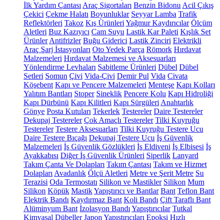
İlk Yardım Çantası
Araç Sigortaları
Benzin Bidonu
Acil Çıkış
Çekici
Çekme Halatı
Boyunluklar
Seyyar Lamba
Trafik
Reflektörleri
Takoz
Kış Ürünleri
Yağmur Kaydırıcılar
Ölçüm
Aletleri
Buz Kazıyıcı
Cam Suyu
Lastik Kar Paleti
Kışlık Set
Ürünler
Antifrizler
Buğu Giderici
Lastik Zinciri
Elektrikli
Araç Şarj İstasyonları
Oto Yedek Parça
Römork
Hırdavat
Malzemeleri
Hırdavat Malzemesi ve Aksesuarları
Yönlendirme Levhaları
Sabitleme Ürünleri
Dübel
Dübel
Setleri
Somun
Çivi
Vida-Çivi
Demir Pul
Vida
Civata
Köşebent
Kapı ve Pencere Malzemeleri
Menteşe
Kapı Kolları
Yalıtım Bantları
Stoper
Sineklik
Pencere Kolu
Kapı Hidroliği
Kapı Dürbünü
Kapı Kilitleri
Kapı Sürgüleri
Anahtarlık
Gönye
Posta Kutuları
Tekerlek
Testereler
Daire Testereler
Dekupaj Testereler
Çok Amaçlı Testereler
Tilki Kuyruğu
Testereler
Testere Aksesuarları
Tilki Kuyruğu Testere Ucu
Daire Testere Bıçağı
Dekupaj Testere Ucu
İş Güvenlik
Malzemeleri
İş Güvenlik Gözlükleri
İş Eldiveni
İş Elbisesi
İş
Ayakkabısı
Diğer İş Güvenlik Ürünleri
Siperlik
Lanyard
Takım Çanta Ve Dolapları
Takım Çantası
Takım ve Hizmet
Dolapları
Avadanlık
Ölçü Aletleri
Metre ve Şerit Metre
Su
Terazisi
Oda Termostatı
Silikon ve Mastikler
Silikon
Mum
Silikon
Köpük
Mastik
Yapıştırıcı ve Bantlar
Bant
Teflon Bant
Elektrik Bandı
Kaydırmaz Bant
Koli Bandı
Çift Taraflı Bant
Alüminyum Bant
İzolasyon Bandı
Yapıştırıcılar
Tutkal
Kimyasal Dübeller
Japon Yapıştırıcıları
Epoksi
Hızlı