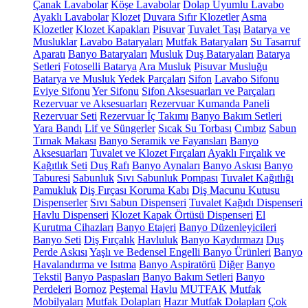
Çanak Lavabolar
Köşe Lavabolar
Dolap Uyumlu Lavabo
Ayaklı Lavabolar
Klozet
Duvara Sıfır Klozetler
Asma
Klozetler
Klozet Kapakları
Pisuvar
Tuvalet Taşı
Batarya ve
Musluklar
Lavabo Bataryaları
Mutfak Bataryaları
Su Tasarruf
Aparatı
Banyo Bataryaları
Musluk
Duş Bataryaları
Batarya
Setleri
Fotoselli Batarya
Ara Musluk
Pisuvar Musluğu
Batarya ve Musluk Yedek Parçaları
Sifon
Lavabo Sifonu
Eviye Sifonu
Yer Sifonu
Sifon Aksesuarları ve Parçaları
Rezervuar ve Aksesuarları
Rezervuar Kumanda Paneli
Rezervuar Seti
Rezervuar İç Takımı
Banyo Bakım Setleri
Yara Bandı
Lif ve Süngerler
Sıcak Su Torbası
Cımbız
Sabun
Tırnak Makası
Banyo Seramik ve Fayansları
Banyo
Aksesuarları
Tuvalet ve Klozet Fırçaları
Ayaklı Fırçalık ve
Kağıtlık Seti
Duş Rafı
Banyo Aynaları
Banyo Askısı
Banyo
Taburesi
Sabunluk
Sıvı Sabunluk Pompası
Tuvalet Kağıtlığı
Pamukluk
Diş Fırçası Koruma Kabı
Diş Macunu Kutusu
Dispenserler
Sıvı Sabun Dispenseri
Tuvalet Kağıdı Dispenseri
Havlu Dispenseri
Klozet Kapak Örtüsü Dispenseri
El
Kurutma Cihazları
Banyo Etajeri
Banyo Düzenleyicileri
Banyo Seti
Diş Fırçalık
Havluluk
Banyo Kaydırmazı
Duş
Perde Askısı
Yaşlı ve Bedensel Engelli Banyo Ürünleri
Banyo
Havalandırma ve Isıtma
Banyo Aspiratörü
Diğer
Banyo
Tekstil
Banyo Paspasları
Banyo Bakım Setleri
Banyo
Perdeleri
Bornoz
Peştemal
Havlu
MUTFAK
Mutfak
Mobilyaları
Mutfak Dolapları
Hazır Mutfak Dolapları
Çok