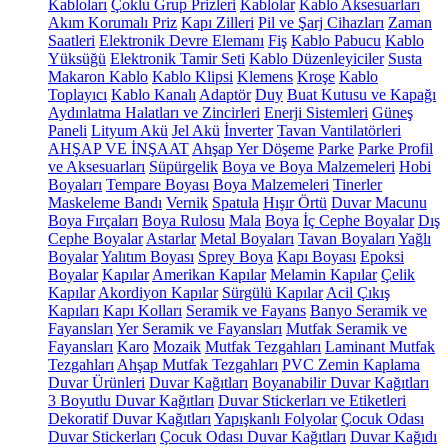
Kabloları
Çoklu Grup Prizleri
Kablolar
Kablo Aksesuarları
Akım Korumalı Priz
Kapı Zilleri
Pil ve Şarj Cihazları
Zaman
Saatleri
Elektronik Devre Elemanı
Fiş
Kablo Pabucu
Kablo
Yüksüğü
Elektronik Tamir Seti
Kablo Düzenleyiciler
Susta
Makaron Kablo
Kablo Klipsi
Klemens
Kroşe
Kablo
Toplayıcı
Kablo Kanalı
Adaptör
Duy
Buat Kutusu ve Kapağı
Aydınlatma Halatları ve Zincirleri
Enerji Sistemleri
Güneş
Paneli
Lityum Akü
Jel Akü
İnverter
Tavan Vantilatörleri
AHŞAP VE İNŞAAT
Ahşap Yer Döşeme
Parke
Parke Profil
ve Aksesuarları
Süpürgelik
Boya ve Boya Malzemeleri
Hobi
Boyaları
Tempare Boyası
Boya Malzemeleri
Tinerler
Maskeleme Bandı
Vernik
Spatula
Hışır Örtü
Duvar Macunu
Boya Fırçaları
Boya Rulosu
Mala
Boya
İç Cephe Boyalar
Dış
Cephe Boyalar
Astarlar
Metal Boyaları
Tavan Boyaları
Yağlı
Boyalar
Yalıtım Boyası
Sprey Boya
Kapı Boyası
Epoksi
Boyalar
Kapılar
Amerikan Kapılar
Melamin Kapılar
Çelik
Kapılar
Akordiyon Kapılar
Sürgülü Kapılar
Acil Çıkış
Kapıları
Kapı Kolları
Seramik ve Fayans
Banyo Seramik ve
Fayansları
Yer Seramik ve Fayansları
Mutfak Seramik ve
Fayansları
Karo
Mozaik
Mutfak Tezgahları
Laminant Mutfak
Tezgahları
Ahşap Mutfak Tezgahları
PVC Zemin Kaplama
Duvar Ürünleri
Duvar Kağıtları
Boyanabilir Duvar Kağıtları
3 Boyutlu Duvar Kağıtları
Duvar Stickerları ve Etiketleri
Dekoratif Duvar Kağıtları
Yapışkanlı Folyolar
Çocuk Odası
Duvar Stickerları
Çocuk Odası Duvar Kağıtları
Duvar Kağıdı