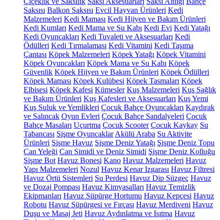
Çiçeklik ve Saksılık
Saksı Aksesuarları
Saksı Altlığı
Bahçe
Saksısı
Balkon Saksısı
Evcil Hayvan Ürünleri
Kedi
Malzemeleri
Kedi Maması
Kedi Hijyen ve Bakım Ürünleri
Kedi Kumları
Kedi Mama ve Su Kabı
Kedi Evi
Kedi Yatağı
Kedi Oyuncakları
Kedi Tuvaleti ve Aksesuarları
Kedi
Ödülleri
Kedi Tırmalaması
Kedi Vitamini
Kedi Taşıma
Çantası
Köpek Malzemeleri
Köpek Yatağı
Köpek Vitamini
Köpek Oyuncakları
Köpek Mama ve Su Kabı
Köpek
Güvenlik
Köpek Hijyen ve Bakım Ürünleri
Köpek Ödülleri
Köpek Maması
Köpek Kulübesi
Köpek Tasmaları
Köpek
Elbisesi
Köpek Kafesi
Kümesler
Kuş Malzemeleri
Kuş Sağlık
ve Bakım Ürünleri
Kuş Kafesleri ve Aksesuarları
Kuş Yemi
Kuş Suluk ve Yemlikleri
Çocuk Bahçe Oyuncakları
Kaydırak
ve Salıncak
Oyun Evleri
Çocuk Bahçe Sandalyeleri
Çocuk
Bahçe Masaları
Uçurtma
Çocuk Scooter
Çocuk Kaykay
Su
Tabancası
Şişme Oyuncaklar
Akülü Araba
Su Aktivite
Ürünleri
Şişme Havuz
Şişme Deniz Yatağı
Şişme Deniz Topu
Can Yeleği
Can Simidi ve Deniz Simidi
Şişme Deniz Kolluğu
Şişme Bot
Havuz Bonesi
Kano
Havuz Malzemeleri
Havuz
Yapı Malzemeleri
Nozul
Havuz Kenar Izgarası
Havuz Filtresi
Havuz Örtü Sistemleri
Su Perdesi
Havuz Dip Süzgeç
Havuz
ve Dozaj Pompası
Havuz Kimyasalları
Havuz Temizlik
Ekipmanları
Havuz Süpürge Hortumu
Havuz Kepçesi
Havuz
Robotu
Havuz Süpürgesi ve Fırçası
Havuz Merdiveni
Havuz
Duşu ve Masaj Jeti
Havuz Aydınlatma ve Isıtma
Havuz