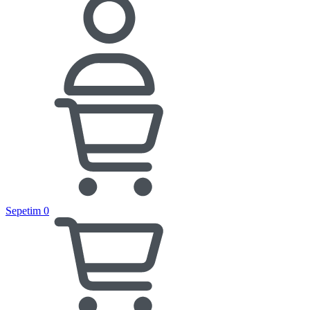
Sepetim
0