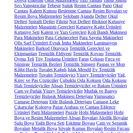
Dosya
Etiketlik
Okul Malzemeleri
Yazı Tahtası
Tahta Silgisi
Sıvı Yapıştırıcılar
Tebeşir
Suluk
Resim Çantası
Pano
Okul
Çantası
Kalem Kutusu
Beslenme Çantası
Resim Boyaları ve
Resim Boya Malzemeleri
Selobant
Ajanda
Defter
Okul
Defteri
Spiralli Defter
Fihrist
Not Defteri
Bloknot
Kırtasiye
Malzemeleri
Masaüstü Gereçleri
Kırtasiye Kağıt Ürünleri
Kırtasiye Seti
Kalem ve Yazı Gereçleri
Koli Bandı Makinesi
Para Makineleri
Para Çekmeceleri
Para Sayma Makineleri
Ofis Sarf Ürünleri
Evrak İmha Makineleri
Laminasyon
Makineleri
Barkod Okuyucu
Temizlik Gereçleri ve
Ekipmanları
Temizlik Eldiveni
Temizlik Kovası
Temizlik,
Ovma Teli
Tüy Toplama Ürünleri
Faraş
Çekpas
Fırça ve
Süpürge
Temizlik Bezleri
Temizlik Süngeri
Paspas ve Mop
Kâğıt Havlu
Tuvalet Kağıdı
Islak Mendil
Ev Temizlik
Malzemeleri
Tuvalet Temizleyici
Yüzey Temizleyiciler
Yağ,
Kireç ve Pas Çözücüler
Çubuklu Oda Kokusu
Oda Kokusu
Halı Temizleyiciler
Ahşap Temizleyiciler ve Bakım Ürünleri
Cam ve Parlak Yüzey Temizleyiciler
Mutfak ve Banyo
Temizleyiciler
Bulaşık Makinesi Deterjanı
Yumuşatıcı
Çamaşır Deterjanı
Elde Bulaşık Deterjanı
Çamaşır Leke
Çıkarıcılar
Kolonya
Pazar Arabası ve Çantası
Eğlence
Ürünleri
Parti Malzemeleri
Puzzle
Hobi Malzemeleri
Hobi
Boya ve Resim Malzemeleri
Ahşap Boyaları
Akrilik Boyalar
Sulu Boya
Yağlı Boya Seti
Eskitme Boyası
Cam ve Seramik
Boyaları
Metalik Boya
Şövale
Kumaş Boyaları
Resim Fırçası