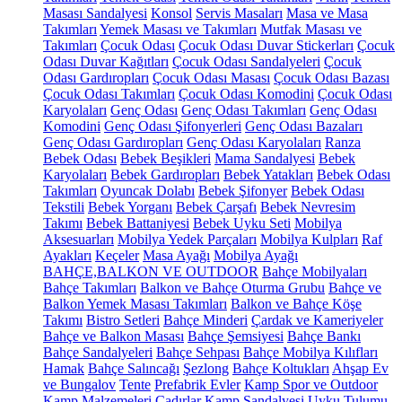
Masası Sandalyesi
Konsol
Servis Masaları
Masa ve Masa
Takımları
Yemek Masası ve Takımları
Mutfak Masası ve
Takımları
Çocuk Odası
Çocuk Odası Duvar Stickerları
Çocuk
Odası Duvar Kağıtları
Çocuk Odası Sandalyeleri
Çocuk
Odası Gardıropları
Çocuk Odası Masası
Çocuk Odası Bazası
Çocuk Odası Takımları
Çocuk Odası Komodini
Çocuk Odası
Karyolaları
Genç Odası
Genç Odası Takımları
Genç Odası
Komodini
Genç Odası Şifonyerleri
Genç Odası Bazaları
Genç Odası Gardıropları
Genç Odası Karyolaları
Ranza
Bebek Odası
Bebek Beşikleri
Mama Sandalyesi
Bebek
Karyolaları
Bebek Gardıropları
Bebek Yatakları
Bebek Odası
Takımları
Oyuncak Dolabı
Bebek Şifonyer
Bebek Odası
Tekstili
Bebek Yorganı
Bebek Çarşafı
Bebek Nevresim
Takımı
Bebek Battaniyesi
Bebek Uyku Seti
Mobilya
Aksesuarları
Mobilya Yedek Parçaları
Mobilya Kulpları
Raf
Ayakları
Keçeler
Masa Ayağı
Mobilya Ayağı
BAHÇE,BALKON VE OUTDOOR
Bahçe Mobilyaları
Bahçe Takımları
Balkon ve Bahçe Oturma Grubu
Bahçe ve
Balkon Yemek Masası Takımları
Balkon ve Bahçe Köşe
Takımı
Bistro Setleri
Bahçe Minderi
Çardak ve Kameriyeler
Bahçe ve Balkon Masası
Bahçe Şemsiyesi
Bahçe Bankı
Bahçe Sandalyeleri
Bahçe Sehpası
Bahçe Mobilya Kılıfları
Hamak
Bahçe Salıncağı
Şezlong
Bahçe Koltukları
Ahşap Ev
ve Bungalov
Tente
Prefabrik Evler
Kamp Spor ve Outdoor
Kamp Malzemeleri
Çadırlar
Kamp Sandalyesi
Uyku Tulumu