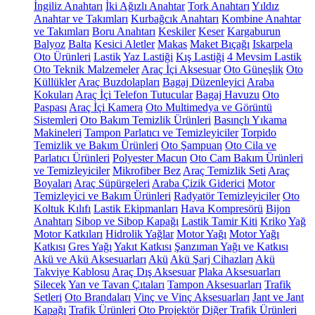
İngiliz Anahtarı
İki Ağızlı Anahtar
Tork Anahtarı
Yıldız
Anahtar ve Takımları
Kurbağcık Anahtarı
Kombine Anahtar
ve Takımları
Boru Anahtarı
Keskiler
Keser
Kargaburun
Balyoz
Balta
Kesici Aletler
Makas
Maket Bıçağı
Iskarpela
Oto Ürünleri
Lastik
Yaz Lastiği
Kış Lastiği
4 Mevsim Lastik
Oto Teknik Malzemeler
Araç İçi Aksesuar
Oto Güneşlik
Oto
Küllükler
Araç Buzdolapları
Bagaj Düzenleyici
Araba
Kokuları
Araç İçi Telefon Tutucular
Bagaj Havuzu
Oto
Paspası
Araç İçi Kamera
Oto Multimedya ve Görüntü
Sistemleri
Oto Bakım Temizlik Ürünleri
Basınçlı Yıkama
Makineleri
Tampon Parlatıcı ve Temizleyiciler
Torpido
Temizlik ve Bakım Ürünleri
Oto Şampuan
Oto Cila ve
Parlatıcı Ürünleri
Polyester Macun
Oto Cam Bakım Ürünleri
ve Temizleyiciler
Mikrofiber Bez
Araç Temizlik Seti
Araç
Boyaları
Araç Süpürgeleri
Araba Çizik Giderici
Motor
Temizleyici ve Bakım Ürünleri
Radyatör Temizleyiciler
Oto
Koltuk Kılıfı
Lastik Ekipmanları
Hava Kompresörü
Bijon
Anahtarı
Sibop ve Sibop Kapağı
Lastik Tamir Kiti
Kriko
Yağ
Motor Katkıları
Hidrolik Yağlar
Motor Yağı
Motor Yağı
Katkısı
Gres Yağı
Yakıt Katkısı
Şanzıman Yağı ve Katkısı
Akü ve Akü Aksesuarları
Akü
Akü Şarj Cihazları
Akü
Takviye Kablosu
Araç Dış Aksesuar
Plaka Aksesuarları
Silecek
Yan ve Tavan Çıtaları
Tampon Aksesuarları
Trafik
Setleri
Oto Brandaları
Vinç ve Vinç Aksesuarları
Jant ve Jant
Kapağı
Trafik Ürünleri
Oto Projektör
Diğer Trafik Ürünleri