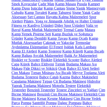
Sinek Kovucular
Çadır Matı
Kamp Masası
Pusula
Kampet
Kamp Duşu
Isıtıcılar
Kamp Çantası
Şişme Yastık
Magnezyum
Çubuğu
Kamp Tuvaleti
Kamp Taburesi
Şişme Yatak
Çadır
Aksesuarı
Sırt Çantası
Hayatta Kalma Malzemeleri
Spor
Aletleri
Pilates, Yoga ve Jimnastik
Ağırlık ve Halter Ürünleri
Fitness ve Kardiyo Ürünleri
Diğer Spor Ürünleri
Valiz ve
Bavul
Kamp Mutfak Malzemeleri
Termal Çanta
Matara
Kamp Yemek Pişirme Seti
Kamp Buzluk ve Soğutucu
Ürünler
Kamp Demliği
Kamp Tavası
Kamp Ocağı
Kamp
Mutfak Aksesuarları
Çakmak ve Yakıcılar
Termoslar
Aydınlatma Ekipmanları
El Feneri
Işıldak
Kafa Lambası
Kamp El Aletleri
Kamp Testeresi
Kamp Küreği
Kamp Bıçağı
Kamp Baltası
Avcılık Malzemeleri
Balık Av Malzemeleri
Bisiklet ve Scooter
Bisiklet
Elektrikli Scooter
Bahçe Aletleri
Çapa
Kürek
Bahçe Eldiveni
Tırmık
Budama Makası
Aşı
Makası
Fide Dikici ve Sökücü
Orak
Bahçe El Aleti Setleri
Çim Makası
Tırpan Misinası
Aşı Bıçağı
Meyve Toplama Aleti
Budama Testeresi
Bahçe Çatalı
Kazma
Bahçe Makineleri
Çapalama Makinesi
Tırpan
Çit Budama Makinesi
Hidrofor
Yaprak Toplama Makinesi
Motorlu Testere
Elektrikli
Testereler
Benzinli Testereler
Testere Zincirleri ve Yağları
Çim
Biçme Makinesi
Benzinli Çim Biçme Makinesi
Elektrikli Çim
Biçme Makinesi
Kenar Kesme Makinesi
Çim Biçme Yedek
Parça
Pompa
Santrifüj Pompa
Dalgıç Pompası
Bahçe