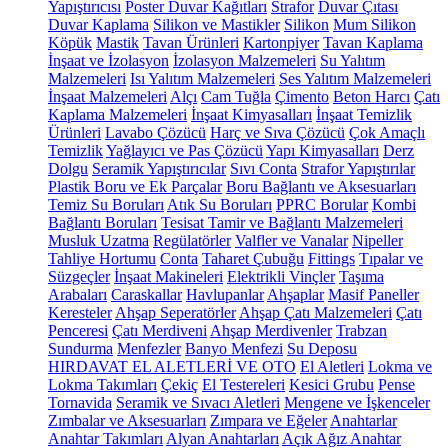
Yapıştırıcısı
Poster Duvar Kağıtları
Strafor
Duvar Çıtası
Duvar Kaplama
Silikon ve Mastikler
Silikon
Mum Silikon
Köpük
Mastik
Tavan Ürünleri
Kartonpiyer
Tavan Kaplama
İnşaat ve İzolasyon
İzolasyon Malzemeleri
Su Yalıtım
Malzemeleri
Isı Yalıtım Malzemeleri
Ses Yalıtım Malzemeleri
İnşaat Malzemeleri
Alçı
Cam Tuğla
Çimento
Beton Harcı
Çatı
Kaplama Malzemeleri
İnşaat Kimyasalları
İnşaat Temizlik
Ürünleri
Lavabo Çözücü
Harç ve Sıva Çözücü
Çok Amaçlı
Temizlik
Yağlayıcı ve Pas Çözücü
Yapı Kimyasalları
Derz
Dolgu
Seramik Yapıştırıcılar
Sıvı Conta
Strafor Yapıştırılar
Plastik Boru ve Ek Parçalar
Boru Bağlantı ve Aksesuarları
Temiz Su Boruları
Atık Su Boruları
PPRC Borular
Kombi
Bağlantı Boruları
Tesisat Tamir ve Bağlantı Malzemeleri
Musluk Uzatma
Regülatörler
Valfler ve Vanalar
Nipeller
Tahliye Hortumu
Conta
Taharet Çubuğu
Fittings
Tıpalar ve
Süzgeçler
İnşaat Makineleri
Elektrikli Vinçler
Taşıma
Arabaları
Caraskallar
Havlupanlar
Ahşaplar
Masif Paneller
Keresteler
Ahşap Seperatörler
Ahşap Çatı Malzemeleri
Çatı
Penceresi
Çatı Merdiveni
Ahşap Merdivenler
Trabzan
Sundurma
Menfezler
Banyo Menfezi
Su Deposu
HIRDAVAT EL ALETLERİ VE OTO
El Aletleri
Lokma ve
Lokma Takımları
Çekiç
El Testereleri
Kesici Grubu
Pense
Tornavida
Seramik ve Sıvacı Aletleri
Mengene ve İşkenceler
Zımbalar ve Aksesuarları
Zımpara ve Eğeler
Anahtarlar
Anahtar Takımları
Alyan Anahtarları
Açık Ağız Anahtar