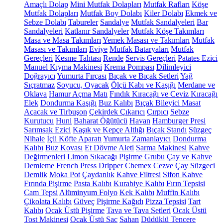
Amaçlı Dolap
Mini Mutfak Dolapları
Mutfak Rafları
Köşe
Mutfak Dolapları
Mutfak Boy Dolabı
Kiler Dolabı
Ekmek ve
Sebze Dolabı
Tabureler
Sandalye
Mutfak Sandalyeleri
Bar
Sandalyeleri
Katlanır Sandalyeler
Mutfak Köşe Takımları
Masa ve Masa Takımları
Yemek Masası ve Takımları
Mutfak
Masası ve Takımları
Eviye
Mutfak Bataryaları
Mutfak
Gereçleri
Kesme Tahtası
Rende
Servis Gereçleri
Patates Ezici
Manuel Kıyma Makinesi
Krema Pompası
Dilimleyici
Doğrayıcı
Yumurta Fırçası
Bıçak ve Bıçak Setleri
Yağ
Sıçratmaz
Soyucu, Oyacak
Ölçü Kabı ve Kaşığı
Merdane ve
Oklava
Hamur Açma Matı
Fındık Kıracağı ve Ceviz Kıracağı
Elek
Dondurma Kaşığı
Buz Kalıbı
Bıçak Bileyici Masat
Açacak ve Tirbuşon
Çekirdek Çıkarıcı
Çırpıcı
Sebze
Kurutucu
Huni
Baharat Öğütücü
Havan
Hamburger Presi
Sarımsak Ezici
Kaşık ve Kepçe Altlığı
Bıçak Standı
Süzgeç
Nihale
İçli Köfte Aparatı
Yumurta Zamanlayıcı
Dondurma
Kalıbı
Buz Kovası
Et Dövme Aleti
Sarma Makinesi
Kahve
Değirmenleri
Limon Sıkacağı
Pişirme Grubu
Çay ve Kahve
Demleme
French Press
Dripper
Chemex
Cezve
Çay Süzgeci
Demlik
Moka Pot
Çaydanlık
Kahve Filtresi
Sifon Kahve
Fırında Pişirme
Pasta Kalıbı
Kurabiye Kalıbı
Fırın Tepsisi
Cam Tepsi
Alüminyum Folyo
Kek Kalıbı
Muffin Kalıbı
Çikolata Kalıbı
Güveç
Pişirme Kağıdı
Pizza Tepsisi
Tart
Kalıbı
Ocak Üstü Pişirme
Tava ve Tava Setleri
Ocak Üstü
Tost Makinesi
Ocak Üstü Sac
Sahan
Düdüklü Tencere