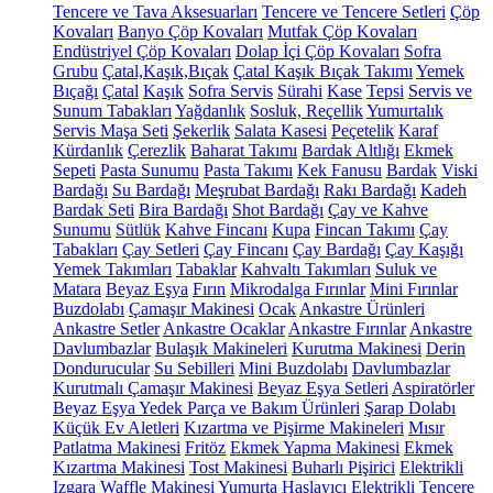
Tencere ve Tava Aksesuarları
Tencere ve Tencere Setleri
Çöp
Kovaları
Banyo Çöp Kovaları
Mutfak Çöp Kovaları
Endüstriyel Çöp Kovaları
Dolap İçi Çöp Kovaları
Sofra
Grubu
Çatal,Kaşık,Bıçak
Çatal Kaşık Bıçak Takımı
Yemek
Bıçağı
Çatal
Kaşık
Sofra Servis
Sürahi
Kase
Tepsi
Servis ve
Sunum Tabakları
Yağdanlık
Sosluk, Reçellik
Yumurtalık
Servis Maşa Seti
Şekerlik
Salata Kasesi
Peçetelik
Karaf
Kürdanlık
Çerezlik
Baharat Takımı
Bardak Altlığı
Ekmek
Sepeti
Pasta Sunumu
Pasta Takımı
Kek Fanusu
Bardak
Viski
Bardağı
Su Bardağı
Meşrubat Bardağı
Rakı Bardağı
Kadeh
Bardak Seti
Bira Bardağı
Shot Bardağı
Çay ve Kahve
Sunumu
Sütlük
Kahve Fincanı
Kupa
Fincan Takımı
Çay
Tabakları
Çay Setleri
Çay Fincanı
Çay Bardağı
Çay Kaşığı
Yemek Takımları
Tabaklar
Kahvaltı Takımları
Suluk ve
Matara
Beyaz Eşya
Fırın
Mikrodalga Fırınlar
Mini Fırınlar
Buzdolabı
Çamaşır Makinesi
Ocak
Ankastre Ürünleri
Ankastre Setler
Ankastre Ocaklar
Ankastre Fırınlar
Ankastre
Davlumbazlar
Bulaşık Makineleri
Kurutma Makinesi
Derin
Dondurucular
Su Sebilleri
Mini Buzdolabı
Davlumbazlar
Kurutmalı Çamaşır Makinesi
Beyaz Eşya Setleri
Aspiratörler
Beyaz Eşya Yedek Parça ve Bakım Ürünleri
Şarap Dolabı
Küçük Ev Aletleri
Kızartma ve Pişirme Makineleri
Mısır
Patlatma Makinesi
Fritöz
Ekmek Yapma Makinesi
Ekmek
Kızartma Makinesi
Tost Makinesi
Buharlı Pişirici
Elektrikli
Izgara
Waffle Makinesi
Yumurta Haşlayıcı
Elektrikli Tencere