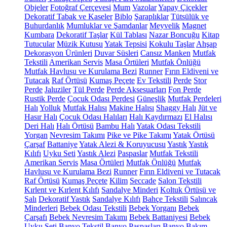
Objeler
Fotoğraf Çerçevesi
Mum
Vazolar
Yapay Çiçekler
Dekoratif Tabak ve Kaseler
Biblo
Şaraplıklar
Tütsülük ve
Buhurdanlık
Mumluklar ve Şamdanlar
Meyvelik
Magnet
Kumbara
Dekoratif Taşlar
Kül Tablası
Nazar Boncuğu
Kitap
Tutucular
Müzik Kutusu
Yatak Tepsisi
Kokulu Taşlar
Ahşap
Dekorasyon Ürünleri
Duvar Süsleri
Cansız Manken
Mutfak
Tekstili
Amerikan Servis
Masa Örtüleri
Mutfak Önlüğü
Mutfak Havlusu ve Kurulama Bezi
Runner
Fırın Eldiveni ve
Tutacak
Raf Örtüsü
Kumaş Peçete
Ev Tekstili
Perde
Stor
Perde
Jaluziler
Tül Perde
Perde Aksesuarları
Fon Perde
Rustik Perde
Çocuk Odası Perdesi
Güneşlik
Mutfak Perdeleri
Halı
Yolluk
Mutfak Halısı
Makine Halısı
Shaggy Halı
Jüt ve
Hasır Halı
Çocuk Odası Halıları
Halı Kaydırmazı
El Halısı
Deri Halı
Halı Örtüsü
Bambu Halı
Yatak Odası Tekstili
Yorgan
Nevresim Takımı
Pike ve Pike Takımı
Yatak Örtüsü
Çarşaf
Battaniye
Yatak Alezi & Koruyucusu
Yastık
Yastık
Kılıfı
Uyku Seti
Yastık Alezi
Paspaslar
Mutfak Tekstili
Amerikan Servis
Masa Örtüleri
Mutfak Önlüğü
Mutfak
Havlusu ve Kurulama Bezi
Runner
Fırın Eldiveni ve Tutacak
Raf Örtüsü
Kumaş Peçete
Kilim
Seccade
Salon Tekstili
Kırlent ve Kırlent Kılıfı
Sandalye Minderi
Koltuk Örtüsü ve
Şalı
Dekoratif Yastık
Sandalye Kılıfı
Bahçe Tekstili
Salıncak
Minderleri
Bebek Odası Tekstili
Bebek Yorganı
Bebek
Çarşafı
Bebek Nevresim Takımı
Bebek Battaniyesi
Bebek
Uyku Seti
Banyo Tekstil
Banyo Paspasları
Banyo Bakım