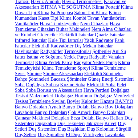
Trafosu
Havuz Ampulü
Havuz Termometresi
Karavan ve
Aksesuarları
ISITMA VE SOĞUTMA
Klima
Portatif Klima
Duvar Tipi Klima
Isı Pompası
Salon Tipi Klima
Klima
Kumandası
Kaset Tipi Klima
Kombi
Tavan Vantilatörleri
Vantilatörler
Hava Temizleyiciler
Nem Cihazları
Hava
Temizleme Cihazları
Buhar Makineleri
Nem Alma Cihazları
ve Rutubet Gidericiler
Elektrikli Isıtıcılar
Quartz Isıtıcılar
Infrared Isıtıcılar
Kule Tipi Isıtıcılar
Yağlı Radyatör
Fanlı
Isıtıcılar
Elektrikli Radyatörler
Dış Mekan Isıtıcılar
Havlupanlar
Radyatörler
Termosifonlar
Şofbenler
Ani Su
Isıtıcı
Isıtma ve Soğutma Yedek Parça
Radyatör Vanaları
Termostat
Klima Yedek Parça
Radyatör Yedek Parça
Klima
Temizleyicisi
Klima Temizleme Spreyi
Klima Temizleme
Sıvısı
Şömine
Şömine Aksesuarları
Elektrikli Şömineler
Bahçe Şömineleri
Bacasız Şömineler
Güneş Enerji Sistemleri
Soba
Doğalgaz Sobası
Kuzine Soba
Elektrikli Soba
Pelet
Soba
Soba Borusu ve Aksesuarları
Hava Perdesi
Doğalgaz
Tesisat Malzemeleri
Doğalgaz Hortumu
Doğalgaz Menfezleri
Tesisat Temizleme Sıvıları
Boyler
Kalorifer Kazanı
BANYO
Banyo Dolapları
Aynalı Banyo Dolabı
Banyo Boy Dolapları
Lavabolu Banyo Dolapları
Çok Amaçlı Banyo Dolapları
Çamaşır Makinesi Dolapları
Ecza Dolabı
Banyo Rafları
Duş
Sistemleri
Duşakabin
Duş Tekneleri
Jakuziler
Küvet
Duş
Setleri
Duş Sistemleri
Duş Başlıkları
Duş Kolonları
Sürgülü
Duş Setleri
Duş Spiralleri
El Duşu
Vitrifiyeler
Lavabolar