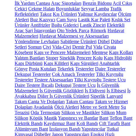
İlk Yardım Çantası
Araç Sigortaları
Benzin Bidonu
Acil Çıkış
Çekici
Çekme Halatı
Boyunluklar
Seyyar Lamba
Trafik
Reflektörleri
Takoz
Kış Ürünleri
Yağmur Kaydırıcılar
Ölçüm
Aletleri
Buz Kazıyıcı
Cam Suyu
Lastik Kar Paleti
Kışlık Set
Ürünler
Antifrizler
Buğu Giderici
Lastik Zinciri
Elektrikli
Araç Şarj İstasyonları
Oto Yedek Parça
Römork
Hırdavat
Malzemeleri
Hırdavat Malzemesi ve Aksesuarları
Yönlendirme Levhaları
Sabitleme Ürünleri
Dübel
Dübel
Setleri
Somun
Çivi
Vida-Çivi
Demir Pul
Vida
Civata
Köşebent
Kapı ve Pencere Malzemeleri
Menteşe
Kapı Kolları
Yalıtım Bantları
Stoper
Sineklik
Pencere Kolu
Kapı Hidroliği
Kapı Dürbünü
Kapı Kilitleri
Kapı Sürgüleri
Anahtarlık
Gönye
Posta Kutuları
Tekerlek
Testereler
Daire Testereler
Dekupaj Testereler
Çok Amaçlı Testereler
Tilki Kuyruğu
Testereler
Testere Aksesuarları
Tilki Kuyruğu Testere Ucu
Daire Testere Bıçağı
Dekupaj Testere Ucu
İş Güvenlik
Malzemeleri
İş Güvenlik Gözlükleri
İş Eldiveni
İş Elbisesi
İş
Ayakkabısı
Diğer İş Güvenlik Ürünleri
Siperlik
Lanyard
Takım Çanta Ve Dolapları
Takım Çantası
Takım ve Hizmet
Dolapları
Avadanlık
Ölçü Aletleri
Metre ve Şerit Metre
Su
Terazisi
Oda Termostatı
Silikon ve Mastikler
Silikon
Mum
Silikon
Köpük
Mastik
Yapıştırıcı ve Bantlar
Bant
Teflon Bant
Elektrik Bandı
Kaydırmaz Bant
Koli Bandı
Çift Taraflı Bant
Alüminyum Bant
İzolasyon Bandı
Yapıştırıcılar
Tutkal
Kimyasal Dübeller
Japon Yapıştırıcıları
Epoksi
Hızlı