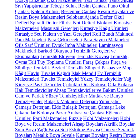
Dosya
Etiketlik
Okul Malzemeleri
Yazı Tahtası
Tahta Silgisi
Sıvı Yapıştırıcılar
Tebeşir
Suluk
Resim Çantası
Pano
Okul
Çantası
Kalem Kutusu
Beslenme Çantası
Resim Boyaları ve
Resim Boya Malzemeleri
Selobant
Ajanda
Defter
Okul
Defteri
Spiralli Defter
Fihrist
Not Defteri
Bloknot
Kırtasiye
Malzemeleri
Masaüstü Gereçleri
Kırtasiye Kağıt Ürünleri
Kırtasiye Seti
Kalem ve Yazı Gereçleri
Koli Bandı Makinesi
Para Makineleri
Para Çekmeceleri
Para Sayma Makineleri
Ofis Sarf Ürünleri
Evrak İmha Makineleri
Laminasyon
Makineleri
Barkod Okuyucu
Temizlik Gereçleri ve
Ekipmanları
Temizlik Eldiveni
Temizlik Kovası
Temizlik,
Ovma Teli
Tüy Toplama Ürünleri
Faraş
Çekpas
Fırça ve
Süpürge
Temizlik Bezleri
Temizlik Süngeri
Paspas ve Mop
Kâğıt Havlu
Tuvalet Kağıdı
Islak Mendil
Ev Temizlik
Malzemeleri
Tuvalet Temizleyici
Yüzey Temizleyiciler
Yağ,
Kireç ve Pas Çözücüler
Çubuklu Oda Kokusu
Oda Kokusu
Halı Temizleyiciler
Ahşap Temizleyiciler ve Bakım Ürünleri
Cam ve Parlak Yüzey Temizleyiciler
Mutfak ve Banyo
Temizleyiciler
Bulaşık Makinesi Deterjanı
Yumuşatıcı
Çamaşır Deterjanı
Elde Bulaşık Deterjanı
Çamaşır Leke
Çıkarıcılar
Kolonya
Pazar Arabası ve Çantası
Eğlence
Ürünleri
Parti Malzemeleri
Puzzle
Hobi Malzemeleri
Hobi
Boya ve Resim Malzemeleri
Ahşap Boyaları
Akrilik Boyalar
Sulu Boya
Yağlı Boya Seti
Eskitme Boyası
Cam ve Seramik
Boyaları
Metalik Boya
Şövale
Kumaş Boyaları
Resim Fırçası