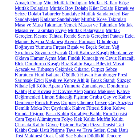
Amaçlı Dolap
Mini Mutfak Dolapları
Mutfak Rafları
Köşe
Mutfak Dolapları
Mutfak Boy Dolabı
Kiler Dolabı
Ekmek ve
Sebze Dolabı
Tabureler
Sandalye
Mutfak Sandalyeleri
Bar
Sandalyeleri
Katlanır Sandalyeler
Mutfak Köşe Takımları
Masa ve Masa Takımları
Yemek Masası ve Takımları
Mutfak
Masası ve Takımları
Eviye
Mutfak Bataryaları
Mutfak
Gereçleri
Kesme Tahtası
Rende
Servis Gereçleri
Patates Ezici
Manuel Kıyma Makinesi
Krema Pompası
Dilimleyici
Doğrayıcı
Yumurta Fırçası
Bıçak ve Bıçak Setleri
Yağ
Sıçratmaz
Soyucu, Oyacak
Ölçü Kabı ve Kaşığı
Merdane ve
Oklava
Hamur Açma Matı
Fındık Kıracağı ve Ceviz Kıracağı
Elek
Dondurma Kaşığı
Buz Kalıbı
Bıçak Bileyici Masat
Açacak ve Tirbuşon
Çekirdek Çıkarıcı
Çırpıcı
Sebze
Kurutucu
Huni
Baharat Öğütücü
Havan
Hamburger Presi
Sarımsak Ezici
Kaşık ve Kepçe Altlığı
Bıçak Standı
Süzgeç
Nihale
İçli Köfte Aparatı
Yumurta Zamanlayıcı
Dondurma
Kalıbı
Buz Kovası
Et Dövme Aleti
Sarma Makinesi
Kahve
Değirmenleri
Limon Sıkacağı
Pişirme Grubu
Çay ve Kahve
Demleme
French Press
Dripper
Chemex
Cezve
Çay Süzgeci
Demlik
Moka Pot
Çaydanlık
Kahve Filtresi
Sifon Kahve
Fırında Pişirme
Pasta Kalıbı
Kurabiye Kalıbı
Fırın Tepsisi
Cam Tepsi
Alüminyum Folyo
Kek Kalıbı
Muffin Kalıbı
Çikolata Kalıbı
Güveç
Pişirme Kağıdı
Pizza Tepsisi
Tart
Kalıbı
Ocak Üstü Pişirme
Tava ve Tava Setleri
Ocak Üstü
Tost Makinesi
Ocak Üstü Sac
Sahan
Düdüklü Tencere