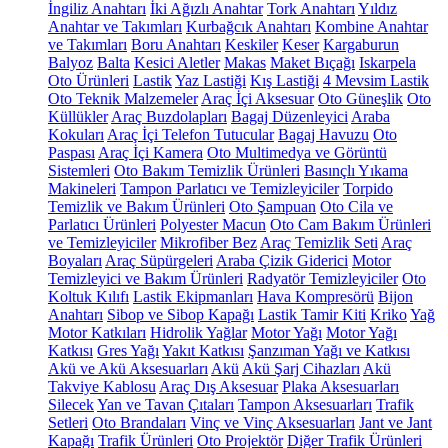
İngiliz Anahtarı
İki Ağızlı Anahtar
Tork Anahtarı
Yıldız
Anahtar ve Takımları
Kurbağcık Anahtarı
Kombine Anahtar
ve Takımları
Boru Anahtarı
Keskiler
Keser
Kargaburun
Balyoz
Balta
Kesici Aletler
Makas
Maket Bıçağı
Iskarpela
Oto Ürünleri
Lastik
Yaz Lastiği
Kış Lastiği
4 Mevsim Lastik
Oto Teknik Malzemeler
Araç İçi Aksesuar
Oto Güneşlik
Oto
Küllükler
Araç Buzdolapları
Bagaj Düzenleyici
Araba
Kokuları
Araç İçi Telefon Tutucular
Bagaj Havuzu
Oto
Paspası
Araç İçi Kamera
Oto Multimedya ve Görüntü
Sistemleri
Oto Bakım Temizlik Ürünleri
Basınçlı Yıkama
Makineleri
Tampon Parlatıcı ve Temizleyiciler
Torpido
Temizlik ve Bakım Ürünleri
Oto Şampuan
Oto Cila ve
Parlatıcı Ürünleri
Polyester Macun
Oto Cam Bakım Ürünleri
ve Temizleyiciler
Mikrofiber Bez
Araç Temizlik Seti
Araç
Boyaları
Araç Süpürgeleri
Araba Çizik Giderici
Motor
Temizleyici ve Bakım Ürünleri
Radyatör Temizleyiciler
Oto
Koltuk Kılıfı
Lastik Ekipmanları
Hava Kompresörü
Bijon
Anahtarı
Sibop ve Sibop Kapağı
Lastik Tamir Kiti
Kriko
Yağ
Motor Katkıları
Hidrolik Yağlar
Motor Yağı
Motor Yağı
Katkısı
Gres Yağı
Yakıt Katkısı
Şanzıman Yağı ve Katkısı
Akü ve Akü Aksesuarları
Akü
Akü Şarj Cihazları
Akü
Takviye Kablosu
Araç Dış Aksesuar
Plaka Aksesuarları
Silecek
Yan ve Tavan Çıtaları
Tampon Aksesuarları
Trafik
Setleri
Oto Brandaları
Vinç ve Vinç Aksesuarları
Jant ve Jant
Kapağı
Trafik Ürünleri
Oto Projektör
Diğer Trafik Ürünleri