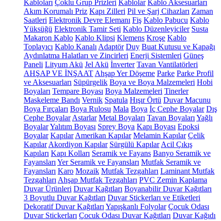
Kabloları
Çoklu Grup Prizleri
Kablolar
Kablo Aksesuarları
Akım Korumalı Priz
Kapı Zilleri
Pil ve Şarj Cihazları
Zaman
Saatleri
Elektronik Devre Elemanı
Fiş
Kablo Pabucu
Kablo
Yüksüğü
Elektronik Tamir Seti
Kablo Düzenleyiciler
Susta
Makaron Kablo
Kablo Klipsi
Klemens
Kroşe
Kablo
Toplayıcı
Kablo Kanalı
Adaptör
Duy
Buat Kutusu ve Kapağı
Aydınlatma Halatları ve Zincirleri
Enerji Sistemleri
Güneş
Paneli
Lityum Akü
Jel Akü
İnverter
Tavan Vantilatörleri
AHŞAP VE İNŞAAT
Ahşap Yer Döşeme
Parke
Parke Profil
ve Aksesuarları
Süpürgelik
Boya ve Boya Malzemeleri
Hobi
Boyaları
Tempare Boyası
Boya Malzemeleri
Tinerler
Maskeleme Bandı
Vernik
Spatula
Hışır Örtü
Duvar Macunu
Boya Fırçaları
Boya Rulosu
Mala
Boya
İç Cephe Boyalar
Dış
Cephe Boyalar
Astarlar
Metal Boyaları
Tavan Boyaları
Yağlı
Boyalar
Yalıtım Boyası
Sprey Boya
Kapı Boyası
Epoksi
Boyalar
Kapılar
Amerikan Kapılar
Melamin Kapılar
Çelik
Kapılar
Akordiyon Kapılar
Sürgülü Kapılar
Acil Çıkış
Kapıları
Kapı Kolları
Seramik ve Fayans
Banyo Seramik ve
Fayansları
Yer Seramik ve Fayansları
Mutfak Seramik ve
Fayansları
Karo
Mozaik
Mutfak Tezgahları
Laminant Mutfak
Tezgahları
Ahşap Mutfak Tezgahları
PVC Zemin Kaplama
Duvar Ürünleri
Duvar Kağıtları
Boyanabilir Duvar Kağıtları
3 Boyutlu Duvar Kağıtları
Duvar Stickerları ve Etiketleri
Dekoratif Duvar Kağıtları
Yapışkanlı Folyolar
Çocuk Odası
Duvar Stickerları
Çocuk Odası Duvar Kağıtları
Duvar Kağıdı