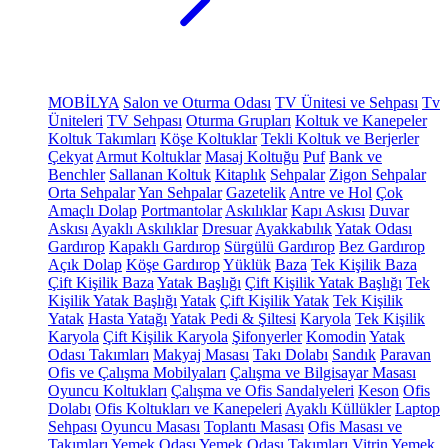
MOBİLYA
Salon ve Oturma Odası
TV Ünitesi ve Sehpası
Tv
Üniteleri
TV Sehpası
Oturma Grupları
Koltuk ve Kanepeler
Koltuk Takımları
Köşe Koltuklar
Tekli Koltuk ve Berjerler
Çekyat
Armut Koltuklar
Masaj Koltuğu
Puf
Bank ve
Benchler
Sallanan Koltuk
Kitaplık
Sehpalar
Zigon Sehpalar
Orta Sehpalar
Yan Sehpalar
Gazetelik
Antre ve Hol
Çok
Amaçlı Dolap
Portmantolar
Askılıklar
Kapı Askısı
Duvar
Askısı
Ayaklı Askılıklar
Dresuar
Ayakkabılık
Yatak Odası
Gardırop
Kapaklı Gardırop
Sürgülü Gardırop
Bez Gardırop
Açık Dolap
Köşe Gardırop
Yüklük
Baza
Tek Kişilik Baza
Çift Kişilik Baza
Yatak Başlığı
Çift Kişilik Yatak Başlığı
Tek
Kişilik Yatak Başlığı
Yatak
Çift Kişilik Yatak
Tek Kişilik
Yatak
Hasta Yatağı
Yatak Pedi & Şiltesi
Karyola
Tek Kişilik
Karyola
Çift Kişilik Karyola
Şifonyerler
Komodin
Yatak
Odası Takımları
Makyaj Masası
Takı Dolabı
Sandık
Paravan
Ofis ve Çalışma Mobilyaları
Çalışma ve Bilgisayar Masası
Oyuncu Koltukları
Çalışma ve Ofis Sandalyeleri
Keson
Ofis
Dolabı
Ofis Koltukları ve Kanepeleri
Ayaklı Küllükler
Laptop
Sehpası
Oyuncu Masası
Toplantı Masası
Ofis Masası ve
Takımları
Yemek Odası
Yemek Odası Takımları
Vitrin
Yemek