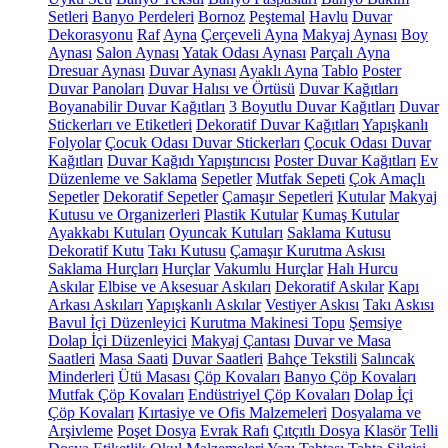
Setleri
Banyo Perdeleri
Bornoz
Peştemal
Havlu
Duvar
Dekorasyonu
Raf
Ayna
Çerçeveli Ayna
Makyaj Aynası
Boy
Aynası
Salon Aynası
Yatak Odası Aynası
Parçalı Ayna
Dresuar Aynası
Duvar Aynası
Ayaklı Ayna
Tablo
Poster
Duvar Panoları
Duvar Halısı ve Örtüsü
Duvar Kağıtları
Boyanabilir Duvar Kağıtları
3 Boyutlu Duvar Kağıtları
Duvar
Stickerları ve Etiketleri
Dekoratif Duvar Kağıtları
Yapışkanlı
Folyolar
Çocuk Odası Duvar Stickerları
Çocuk Odası Duvar
Kağıtları
Duvar Kağıdı Yapıştırıcısı
Poster Duvar Kağıtları
Ev
Düzenleme ve Saklama
Sepetler
Mutfak Sepeti
Çok Amaçlı
Sepetler
Dekoratif Sepetler
Çamaşır Sepetleri
Kutular
Makyaj
Kutusu ve Organizerleri
Plastik Kutular
Kumaş Kutular
Ayakkabı Kutuları
Oyuncak Kutuları
Saklama Kutusu
Dekoratif Kutu
Takı Kutusu
Çamaşır Kurutma Askısı
Saklama Hurçları
Hurçlar
Vakumlu Hurçlar
Halı Hurcu
Askılar
Elbise ve Aksesuar Askıları
Dekoratif Askılar
Kapı
Arkası Askıları
Yapışkanlı Askılar
Vestiyer Askısı
Takı Askısı
Bavul İçi Düzenleyici
Kurutma Makinesi Topu
Şemsiye
Dolap İçi Düzenleyici
Makyaj Çantası
Duvar ve Masa
Saatleri
Masa Saati
Duvar Saatleri
Bahçe Tekstili
Salıncak
Minderleri
Ütü Masası
Çöp Kovaları
Banyo Çöp Kovaları
Mutfak Çöp Kovaları
Endüstriyel Çöp Kovaları
Dolap İçi
Çöp Kovaları
Kırtasiye ve Ofis Malzemeleri
Dosyalama ve
Arşivleme
Poşet Dosya
Evrak Rafı
Çıtçıtlı Dosya
Klasör
Telli