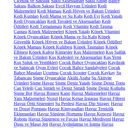
Çiçeklik ve Saksılık
Saksı Aksesuarları
Saksı Altlığı
Bahçe
Saksısı
Balkon Saksısı
Evcil Hayvan Ürünleri
Kedi
Malzemeleri
Kedi Maması
Kedi Hijyen ve Bakım Ürünleri
Kedi Kumları
Kedi Mama ve Su Kabı
Kedi Evi
Kedi Yatağı
Kedi Oyuncakları
Kedi Tuvaleti ve Aksesuarları
Kedi
Ödülleri
Kedi Tırmalaması
Kedi Vitamini
Kedi Taşıma
Çantası
Köpek Malzemeleri
Köpek Yatağı
Köpek Vitamini
Köpek Oyuncakları
Köpek Mama ve Su Kabı
Köpek
Güvenlik
Köpek Hijyen ve Bakım Ürünleri
Köpek Ödülleri
Köpek Maması
Köpek Kulübesi
Köpek Tasmaları
Köpek
Elbisesi
Köpek Kafesi
Kümesler
Kuş Malzemeleri
Kuş Sağlık
ve Bakım Ürünleri
Kuş Kafesleri ve Aksesuarları
Kuş Yemi
Kuş Suluk ve Yemlikleri
Çocuk Bahçe Oyuncakları
Kaydırak
ve Salıncak
Oyun Evleri
Çocuk Bahçe Sandalyeleri
Çocuk
Bahçe Masaları
Uçurtma
Çocuk Scooter
Çocuk Kaykay
Su
Tabancası
Şişme Oyuncaklar
Akülü Araba
Su Aktivite
Ürünleri
Şişme Havuz
Şişme Deniz Yatağı
Şişme Deniz Topu
Can Yeleği
Can Simidi ve Deniz Simidi
Şişme Deniz Kolluğu
Şişme Bot
Havuz Bonesi
Kano
Havuz Malzemeleri
Havuz
Yapı Malzemeleri
Nozul
Havuz Kenar Izgarası
Havuz Filtresi
Havuz Örtü Sistemleri
Su Perdesi
Havuz Dip Süzgeç
Havuz
ve Dozaj Pompası
Havuz Kimyasalları
Havuz Temizlik
Ekipmanları
Havuz Süpürge Hortumu
Havuz Kepçesi
Havuz
Robotu
Havuz Süpürgesi ve Fırçası
Havuz Merdiveni
Havuz
Duşu ve Masaj Jeti
Havuz Aydınlatma ve Isıtma
Havuz