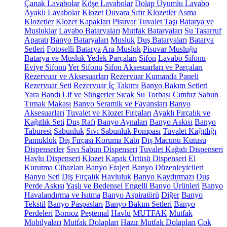
Çanak Lavabolar
Köşe Lavabolar
Dolap Uyumlu Lavabo
Ayaklı Lavabolar
Klozet
Duvara Sıfır Klozetler
Asma
Klozetler
Klozet Kapakları
Pisuvar
Tuvalet Taşı
Batarya ve
Musluklar
Lavabo Bataryaları
Mutfak Bataryaları
Su Tasarruf
Aparatı
Banyo Bataryaları
Musluk
Duş Bataryaları
Batarya
Setleri
Fotoselli Batarya
Ara Musluk
Pisuvar Musluğu
Batarya ve Musluk Yedek Parçaları
Sifon
Lavabo Sifonu
Eviye Sifonu
Yer Sifonu
Sifon Aksesuarları ve Parçaları
Rezervuar ve Aksesuarları
Rezervuar Kumanda Paneli
Rezervuar Seti
Rezervuar İç Takımı
Banyo Bakım Setleri
Yara Bandı
Lif ve Süngerler
Sıcak Su Torbası
Cımbız
Sabun
Tırnak Makası
Banyo Seramik ve Fayansları
Banyo
Aksesuarları
Tuvalet ve Klozet Fırçaları
Ayaklı Fırçalık ve
Kağıtlık Seti
Duş Rafı
Banyo Aynaları
Banyo Askısı
Banyo
Taburesi
Sabunluk
Sıvı Sabunluk Pompası
Tuvalet Kağıtlığı
Pamukluk
Diş Fırçası Koruma Kabı
Diş Macunu Kutusu
Dispenserler
Sıvı Sabun Dispenseri
Tuvalet Kağıdı Dispenseri
Havlu Dispenseri
Klozet Kapak Örtüsü Dispenseri
El
Kurutma Cihazları
Banyo Etajeri
Banyo Düzenleyicileri
Banyo Seti
Diş Fırçalık
Havluluk
Banyo Kaydırmazı
Duş
Perde Askısı
Yaşlı ve Bedensel Engelli Banyo Ürünleri
Banyo
Havalandırma ve Isıtma
Banyo Aspiratörü
Diğer
Banyo
Tekstil
Banyo Paspasları
Banyo Bakım Setleri
Banyo
Perdeleri
Bornoz
Peştemal
Havlu
MUTFAK
Mutfak
Mobilyaları
Mutfak Dolapları
Hazır Mutfak Dolapları
Çok