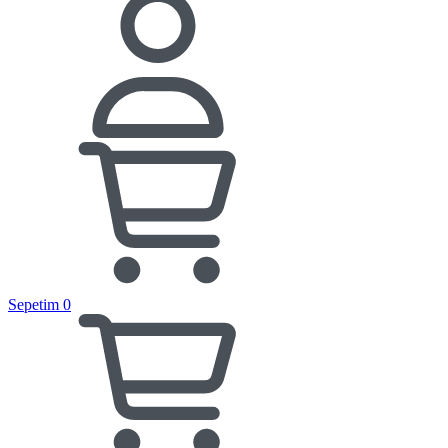
Sepetim
0