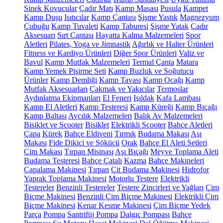
Sinek Kovucular
Çadır Matı
Kamp Masası
Pusula
Kampet
Kamp Duşu
Isıtıcılar
Kamp Çantası
Şişme Yastık
Magnezyum
Çubuğu
Kamp Tuvaleti
Kamp Taburesi
Şişme Yatak
Çadır
Aksesuarı
Sırt Çantası
Hayatta Kalma Malzemeleri
Spor
Aletleri
Pilates, Yoga ve Jimnastik
Ağırlık ve Halter Ürünleri
Fitness ve Kardiyo Ürünleri
Diğer Spor Ürünleri
Valiz ve
Bavul
Kamp Mutfak Malzemeleri
Termal Çanta
Matara
Kamp Yemek Pişirme Seti
Kamp Buzluk ve Soğutucu
Ürünler
Kamp Demliği
Kamp Tavası
Kamp Ocağı
Kamp
Mutfak Aksesuarları
Çakmak ve Yakıcılar
Termoslar
Aydınlatma Ekipmanları
El Feneri
Işıldak
Kafa Lambası
Kamp El Aletleri
Kamp Testeresi
Kamp Küreği
Kamp Bıçağı
Kamp Baltası
Avcılık Malzemeleri
Balık Av Malzemeleri
Bisiklet ve Scooter
Bisiklet
Elektrikli Scooter
Bahçe Aletleri
Çapa
Kürek
Bahçe Eldiveni
Tırmık
Budama Makası
Aşı
Makası
Fide Dikici ve Sökücü
Orak
Bahçe El Aleti Setleri
Çim Makası
Tırpan Misinası
Aşı Bıçağı
Meyve Toplama Aleti
Budama Testeresi
Bahçe Çatalı
Kazma
Bahçe Makineleri
Çapalama Makinesi
Tırpan
Çit Budama Makinesi
Hidrofor
Yaprak Toplama Makinesi
Motorlu Testere
Elektrikli
Testereler
Benzinli Testereler
Testere Zincirleri ve Yağları
Çim
Biçme Makinesi
Benzinli Çim Biçme Makinesi
Elektrikli Çim
Biçme Makinesi
Kenar Kesme Makinesi
Çim Biçme Yedek
Parça
Pompa
Santrifüj Pompa
Dalgıç Pompası
Bahçe