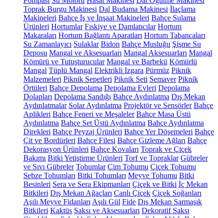
Pompası
Su Motoru
Hasat Makinesi
Dal Öğütme Makinesi
Toprak Burgu Makinesi
Dal Budama Makinesi
İlaçlama
Makineleri
Bahçe İş ve İnşaat Makineleri
Bahçe Sulama
Ürünleri
Hortumlar
Fıskiye ve Damlatıcılar
Hortum
Makaraları
Hortum Bağlantı Aparatları
Hortum Tabancaları
Su Zamanlayıcı
Sulaklar
Bidon
Bahçe Musluğu
Şişme Su
Deposu
Mangal ve Aksesuarları
Mangal Aksesuarları
Mangal
Kömürü ve Tutuşturucular
Mangal ve Barbekü
Kömürlü
Mangal
Tüplü Mangal
Elektrikli Izgara
Pürmüz
Piknik
Malzemeleri
Piknik Sepetleri
Piknik Seti
Semaver
Piknik
Örtüleri
Bahçe Depolama
Depolama Evleri
Depolama
Dolapları
Depolama Sandığı
Bahçe Aydınlatma
Dış Mekan
Aydınlatmalar
Solar Aydınlatma
Projektör ve Sensörler
Bahçe
Aplikleri
Bahçe Feneri ve Meşaleler
Bahçe Masa Üstü
Aydınlatma
Bahçe Set Üstü Aydınlatma
Bahçe Aydınlatma
Direkleri
Bahçe Peyzaj Ürünleri
Bahçe Yer Döşemeleri
Bahçe
Çit ve Bordürleri
Bahçe Filesi
Bahçe Gizleme Ağları
Bahçe
Dekorasyon Ürünleri
Bahçe Kovaları
Toprak ve Çiçek
Bakımı
Bitki Yetiştirme Ürünleri
Torf ve Topraklar
Gübreler
ve Sıvı Gübreler
Tohumlar
Çim Tohumu
Çiçek Tohumu
Sebze Tohumları
Bitki Tohumları
Meyve Tohumu
Bitki
Besinleri
Sera ve Sera Ekipmanları
Çiçek ve Bitki
İç Mekan
Bitkileri
Dış Mekan Ağaçları
Canlı Çiçek
Çiçek Soğanları
Aşılı Meyve Fidanları
Aşılı Gül
Fide
Dış Mekan Sarmaşık
Bitkileri
Kaktüs
Saksı ve Aksesuarları
Dekoratif Saksı