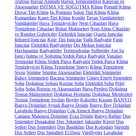
Trafosu
Havuz Ampulü
Havuz Termometresi
Karavan ve
Aksesuarları
ISITMA VE SOĞUTMA
Klima
Portatif Klima
Duvar Tipi Klima
Isı Pompası
Salon Tipi Klima
Klima
Kumandası
Kaset Tipi Klima
Kombi
Tavan Vantilatörleri
Vantilatörler
Hava Temizleyiciler
Nem Cihazları
Hava
Temizleme Cihazları
Buhar Makineleri
Nem Alma Cihazları
ve Rutubet Gidericiler
Elektrikli Isıtıcılar
Quartz Isıtıcılar
Infrared Isıtıcılar
Kule Tipi Isıtıcılar
Yağlı Radyatör
Fanlı
Isıtıcılar
Elektrikli Radyatörler
Dış Mekan Isıtıcılar
Havlupanlar
Radyatörler
Termosifonlar
Şofbenler
Ani Su
Isıtıcı
Isıtma ve Soğutma Yedek Parça
Radyatör Vanaları
Termostat
Klima Yedek Parça
Radyatör Yedek Parça
Klima
Temizleyicisi
Klima Temizleme Spreyi
Klima Temizleme
Sıvısı
Şömine
Şömine Aksesuarları
Elektrikli Şömineler
Bahçe Şömineleri
Bacasız Şömineler
Güneş Enerji Sistemleri
Soba
Doğalgaz Sobası
Kuzine Soba
Elektrikli Soba
Pelet
Soba
Soba Borusu ve Aksesuarları
Hava Perdesi
Doğalgaz
Tesisat Malzemeleri
Doğalgaz Hortumu
Doğalgaz Menfezleri
Tesisat Temizleme Sıvıları
Boyler
Kalorifer Kazanı
BANYO
Banyo Dolapları
Aynalı Banyo Dolabı
Banyo Boy Dolapları
Lavabolu Banyo Dolapları
Çok Amaçlı Banyo Dolapları
Çamaşır Makinesi Dolapları
Ecza Dolabı
Banyo Rafları
Duş
Sistemleri
Duşakabin
Duş Tekneleri
Jakuziler
Küvet
Duş
Setleri
Duş Sistemleri
Duş Başlıkları
Duş Kolonları
Sürgülü
Duş Setleri
Duş Spiralleri
El Duşu
Vitrifiyeler
Lavabolar