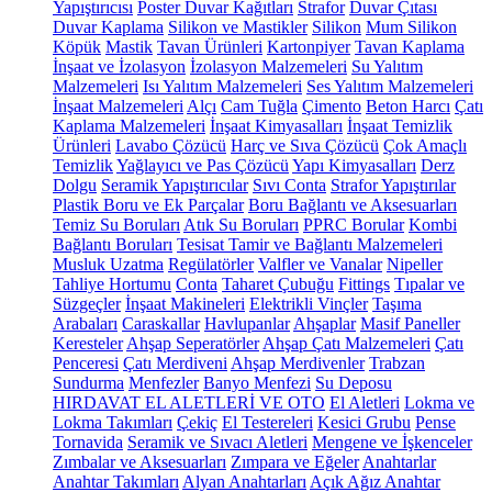
Yapıştırıcısı
Poster Duvar Kağıtları
Strafor
Duvar Çıtası
Duvar Kaplama
Silikon ve Mastikler
Silikon
Mum Silikon
Köpük
Mastik
Tavan Ürünleri
Kartonpiyer
Tavan Kaplama
İnşaat ve İzolasyon
İzolasyon Malzemeleri
Su Yalıtım
Malzemeleri
Isı Yalıtım Malzemeleri
Ses Yalıtım Malzemeleri
İnşaat Malzemeleri
Alçı
Cam Tuğla
Çimento
Beton Harcı
Çatı
Kaplama Malzemeleri
İnşaat Kimyasalları
İnşaat Temizlik
Ürünleri
Lavabo Çözücü
Harç ve Sıva Çözücü
Çok Amaçlı
Temizlik
Yağlayıcı ve Pas Çözücü
Yapı Kimyasalları
Derz
Dolgu
Seramik Yapıştırıcılar
Sıvı Conta
Strafor Yapıştırılar
Plastik Boru ve Ek Parçalar
Boru Bağlantı ve Aksesuarları
Temiz Su Boruları
Atık Su Boruları
PPRC Borular
Kombi
Bağlantı Boruları
Tesisat Tamir ve Bağlantı Malzemeleri
Musluk Uzatma
Regülatörler
Valfler ve Vanalar
Nipeller
Tahliye Hortumu
Conta
Taharet Çubuğu
Fittings
Tıpalar ve
Süzgeçler
İnşaat Makineleri
Elektrikli Vinçler
Taşıma
Arabaları
Caraskallar
Havlupanlar
Ahşaplar
Masif Paneller
Keresteler
Ahşap Seperatörler
Ahşap Çatı Malzemeleri
Çatı
Penceresi
Çatı Merdiveni
Ahşap Merdivenler
Trabzan
Sundurma
Menfezler
Banyo Menfezi
Su Deposu
HIRDAVAT EL ALETLERİ VE OTO
El Aletleri
Lokma ve
Lokma Takımları
Çekiç
El Testereleri
Kesici Grubu
Pense
Tornavida
Seramik ve Sıvacı Aletleri
Mengene ve İşkenceler
Zımbalar ve Aksesuarları
Zımpara ve Eğeler
Anahtarlar
Anahtar Takımları
Alyan Anahtarları
Açık Ağız Anahtar