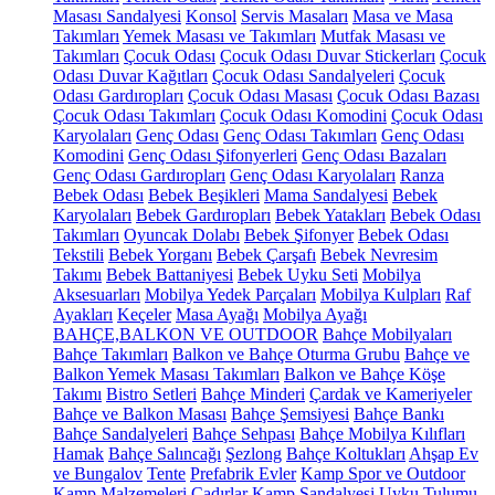
Masası Sandalyesi
Konsol
Servis Masaları
Masa ve Masa
Takımları
Yemek Masası ve Takımları
Mutfak Masası ve
Takımları
Çocuk Odası
Çocuk Odası Duvar Stickerları
Çocuk
Odası Duvar Kağıtları
Çocuk Odası Sandalyeleri
Çocuk
Odası Gardıropları
Çocuk Odası Masası
Çocuk Odası Bazası
Çocuk Odası Takımları
Çocuk Odası Komodini
Çocuk Odası
Karyolaları
Genç Odası
Genç Odası Takımları
Genç Odası
Komodini
Genç Odası Şifonyerleri
Genç Odası Bazaları
Genç Odası Gardıropları
Genç Odası Karyolaları
Ranza
Bebek Odası
Bebek Beşikleri
Mama Sandalyesi
Bebek
Karyolaları
Bebek Gardıropları
Bebek Yatakları
Bebek Odası
Takımları
Oyuncak Dolabı
Bebek Şifonyer
Bebek Odası
Tekstili
Bebek Yorganı
Bebek Çarşafı
Bebek Nevresim
Takımı
Bebek Battaniyesi
Bebek Uyku Seti
Mobilya
Aksesuarları
Mobilya Yedek Parçaları
Mobilya Kulpları
Raf
Ayakları
Keçeler
Masa Ayağı
Mobilya Ayağı
BAHÇE,BALKON VE OUTDOOR
Bahçe Mobilyaları
Bahçe Takımları
Balkon ve Bahçe Oturma Grubu
Bahçe ve
Balkon Yemek Masası Takımları
Balkon ve Bahçe Köşe
Takımı
Bistro Setleri
Bahçe Minderi
Çardak ve Kameriyeler
Bahçe ve Balkon Masası
Bahçe Şemsiyesi
Bahçe Bankı
Bahçe Sandalyeleri
Bahçe Sehpası
Bahçe Mobilya Kılıfları
Hamak
Bahçe Salıncağı
Şezlong
Bahçe Koltukları
Ahşap Ev
ve Bungalov
Tente
Prefabrik Evler
Kamp Spor ve Outdoor
Kamp Malzemeleri
Çadırlar
Kamp Sandalyesi
Uyku Tulumu