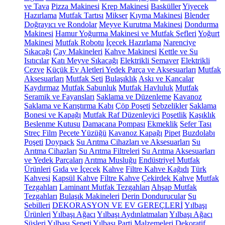
ve Tava
Pizza Makinesi
Krep Makinesi
Basküller
Yiyecek
Hazırlama
Mutfak Tartısı
Mikser
Kıyma Makinesi
Blender
Doğrayıcı ve Rondolar
Meyve Kurutma Makinesi
Dondurma
Makinesi
Hamur Yoğurma Makinesi ve Mutfak Şefleri
Yoğurt
Makinesi
Mutfak Robotu
İçecek Hazırlama
Narenciye
Sıkacağı
Çay Makineleri
Kahve Makinesi
Kettle ve Su
Isıtıcılar
Katı Meyve Sıkacağı
Elektrikli Semaver
Elektrikli
Cezve
Küçük Ev Aletleri Yedek Parça ve Aksesuarları
Mutfak
Aksesuarları
Mutfak Seti
Bulaşıklık
Askı ve Kancalar
Kaydırmaz
Mutfak Sabunluk
Mutfak Havluluk
Mutfak
Seramik ve Fayansları
Saklama ve Düzenleme
Kavanoz
Saklama ve Karıştırma Kabı
Çöp Poşeti
Sebzelikler
Saklama
Bonesi ve Kapağı
Mutfak Raf Düzenleyici
Poşetlik
Kaşıklık
Beslenme Kutusu
Damacana Pompası
Ekmeklik
Sefer Tası
Streç Film
Peçete Yüzüğü
Kavanoz Kapağı
Pipet
Buzdolabı
Poşeti
Doypack
Su Arıtma Cihazları ve Aksesuarları
Su
Arıtma Cihazları
Su Arıtma Filtreleri
Su Arıtma Aksesuarları
ve Yedek Parçaları
Arıtma Musluğu
Endüstriyel Mutfak
Ürünleri
Gıda ve İçecek
Kahve
Filtre Kahve Kağıdı
Türk
Kahvesi
Kapsül Kahve
Filtre Kahve
Çekirdek Kahve
Mutfak
Tezgahları
Laminant Mutfak Tezgahları
Ahşap Mutfak
Tezgahları
Bulaşık Makineleri
Derin Dondurucular
Su
Sebilleri
DEKORASYON VE EV GEREÇLERİ
Yılbaşı
Ürünleri
Yılbaşı Ağacı
Yılbaşı Aydınlatmaları
Yılbaşı Ağacı
Süsleri
Yılbaşı Sepeti
Yılbaşı Parti Malzemeleri
Dekoratif