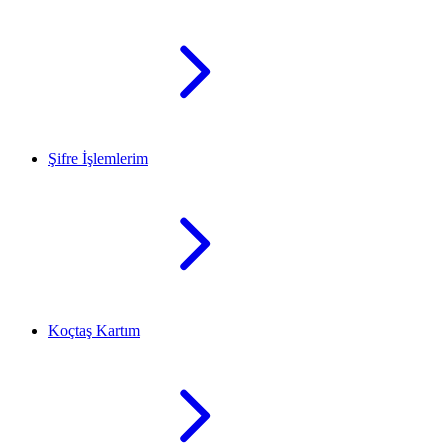
Şifre İşlemlerim
Koçtaş Kartım