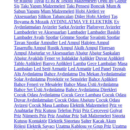
ve Rulosu
Tuval
El İşi & Tekstil Malzemeleri
Örgü İpi
Güpür
Şiş
Takı Yapım Malzemeleri
Takı Pensesi
Boncuk
Mum &
Sabun Yapımı
Mum Malzemeleri
Hobi Aletleri ve
Aksesuarları
Silikon Tabancaları
Diğer Hobi Aletleri
Taş
Boyama & Mozaik
AYDINLATMA VE ELEKTRİK
Ev
Aydınlatmaları
Avizeler
Sarkıt Avizeler
Plafonyer Avizeler
Lambaderler ve Aksesuarları
Lambader
Lambader Başlığı
Lambader Ayağı
Spotlar
Gömme Spotlar
Sıvaüstü Spotlar
Tavan Spotlar
Ampuller
Led Ampul
Halojen Ampul
Tasarruflu Ampul
Rustik Ampul
Akıllı Ampul
Floresan
Ampul
Abajurlar ve Aksesuarları
Abajur
Abajur Şapkaları
Abajur Ayaklığı
Fener ve Işıldaklar
Aplikler
Duvar Aplikleri
Tablo Aplikleri
Banyo Aplikleri
Lamba
Gece Lambaları
Masa
Lambaları
Led Şerit
Armatür
Led Armatür
Led Panel
Tezgah
Altı Aydınlatma
Bahçe Aydınlatma
Dış Mekan Aydınlatmalar
Solar Aydınlatma
Projektör ve Sensörler
Bahçe Aplikleri
Bahçe Feneri ve Meşaleler
Bahçe Masa Üstü Aydınlatma
Bahçe Set Üstü Aydınlatma
Bahçe Aydınlatma Direkleri
Çocuk Odası Aydınlatma
Çocuk Gece Lambası
Çocuk Odası
Duvar Aydınlatmaları
Çocuk Odası Abajuru
Çocuk Odası
Avizesi
Çocuk Masa Lambası
Elektrik Malzemeleri
Priz ve
Anahtarlar
Priz Kutusu
Telefon Prizi
Priz Çerçevesi
Golyat
Priz
Nümeris Priz
Priz
Anahtar Priz
Şalt Malzemeleri
Sigorta
Kutusu
Kontaktör
Elektrik Sigortası
Şalter
Kaçak Akım
Rölesi
Elektrik Sayacı
Uzatma Kablosu ve Grup Priz
Uzatma