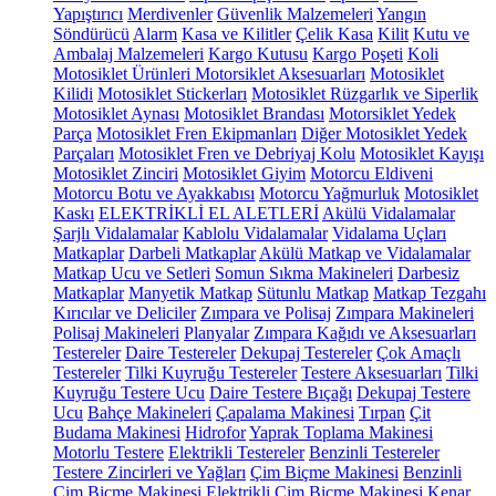
Yapıştırıcı
Merdivenler
Güvenlik Malzemeleri
Yangın
Söndürücü
Alarm
Kasa ve Kilitler
Çelik Kasa
Kilit
Kutu ve
Ambalaj Malzemeleri
Kargo Kutusu
Kargo Poşeti
Koli
Motosiklet Ürünleri
Motorsiklet Aksesuarları
Motosiklet
Kilidi
Motosiklet Stickerları
Motosiklet Rüzgarlık ve Siperlik
Motosiklet Aynası
Motosiklet Brandası
Motorsiklet Yedek
Parça
Motosiklet Fren Ekipmanları
Diğer Motosiklet Yedek
Parçaları
Motosiklet Fren ve Debriyaj Kolu
Motosiklet Kayışı
Motosiklet Zinciri
Motosiklet Giyim
Motorcu Eldiveni
Motorcu Botu ve Ayakkabısı
Motorcu Yağmurluk
Motosiklet
Kaskı
ELEKTRİKLİ EL ALETLERİ
Akülü Vidalamalar
Şarjlı Vidalamalar
Kablolu Vidalamalar
Vidalama Uçları
Matkaplar
Darbeli Matkaplar
Akülü Matkap ve Vidalamalar
Matkap Ucu ve Setleri
Somun Sıkma Makineleri
Darbesiz
Matkaplar
Manyetik Matkap
Sütunlu Matkap
Matkap Tezgahı
Kırıcılar ve Deliciler
Zımpara ve Polisaj
Zımpara Makineleri
Polisaj Makineleri
Planyalar
Zımpara Kağıdı ve Aksesuarları
Testereler
Daire Testereler
Dekupaj Testereler
Çok Amaçlı
Testereler
Tilki Kuyruğu Testereler
Testere Aksesuarları
Tilki
Kuyruğu Testere Ucu
Daire Testere Bıçağı
Dekupaj Testere
Ucu
Bahçe Makineleri
Çapalama Makinesi
Tırpan
Çit
Budama Makinesi
Hidrofor
Yaprak Toplama Makinesi
Motorlu Testere
Elektrikli Testereler
Benzinli Testereler
Testere Zincirleri ve Yağları
Çim Biçme Makinesi
Benzinli
Çim Biçme Makinesi
Elektrikli Çim Biçme Makinesi
Kenar