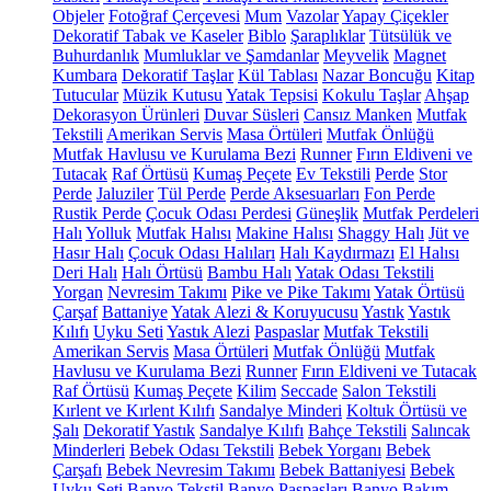
Objeler
Fotoğraf Çerçevesi
Mum
Vazolar
Yapay Çiçekler
Dekoratif Tabak ve Kaseler
Biblo
Şaraplıklar
Tütsülük ve
Buhurdanlık
Mumluklar ve Şamdanlar
Meyvelik
Magnet
Kumbara
Dekoratif Taşlar
Kül Tablası
Nazar Boncuğu
Kitap
Tutucular
Müzik Kutusu
Yatak Tepsisi
Kokulu Taşlar
Ahşap
Dekorasyon Ürünleri
Duvar Süsleri
Cansız Manken
Mutfak
Tekstili
Amerikan Servis
Masa Örtüleri
Mutfak Önlüğü
Mutfak Havlusu ve Kurulama Bezi
Runner
Fırın Eldiveni ve
Tutacak
Raf Örtüsü
Kumaş Peçete
Ev Tekstili
Perde
Stor
Perde
Jaluziler
Tül Perde
Perde Aksesuarları
Fon Perde
Rustik Perde
Çocuk Odası Perdesi
Güneşlik
Mutfak Perdeleri
Halı
Yolluk
Mutfak Halısı
Makine Halısı
Shaggy Halı
Jüt ve
Hasır Halı
Çocuk Odası Halıları
Halı Kaydırmazı
El Halısı
Deri Halı
Halı Örtüsü
Bambu Halı
Yatak Odası Tekstili
Yorgan
Nevresim Takımı
Pike ve Pike Takımı
Yatak Örtüsü
Çarşaf
Battaniye
Yatak Alezi & Koruyucusu
Yastık
Yastık
Kılıfı
Uyku Seti
Yastık Alezi
Paspaslar
Mutfak Tekstili
Amerikan Servis
Masa Örtüleri
Mutfak Önlüğü
Mutfak
Havlusu ve Kurulama Bezi
Runner
Fırın Eldiveni ve Tutacak
Raf Örtüsü
Kumaş Peçete
Kilim
Seccade
Salon Tekstili
Kırlent ve Kırlent Kılıfı
Sandalye Minderi
Koltuk Örtüsü ve
Şalı
Dekoratif Yastık
Sandalye Kılıfı
Bahçe Tekstili
Salıncak
Minderleri
Bebek Odası Tekstili
Bebek Yorganı
Bebek
Çarşafı
Bebek Nevresim Takımı
Bebek Battaniyesi
Bebek
Uyku Seti
Banyo Tekstil
Banyo Paspasları
Banyo Bakım