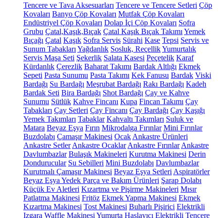
Tencere ve Tava Aksesuarları
Tencere ve Tencere Setleri
Çöp
Kovaları
Banyo Çöp Kovaları
Mutfak Çöp Kovaları
Endüstriyel Çöp Kovaları
Dolap İçi Çöp Kovaları
Sofra
Grubu
Çatal,Kaşık,Bıçak
Çatal Kaşık Bıçak Takımı
Yemek
Bıçağı
Çatal
Kaşık
Sofra Servis
Sürahi
Kase
Tepsi
Servis ve
Sunum Tabakları
Yağdanlık
Sosluk, Reçellik
Yumurtalık
Servis Maşa Seti
Şekerlik
Salata Kasesi
Peçetelik
Karaf
Kürdanlık
Çerezlik
Baharat Takımı
Bardak Altlığı
Ekmek
Sepeti
Pasta Sunumu
Pasta Takımı
Kek Fanusu
Bardak
Viski
Bardağı
Su Bardağı
Meşrubat Bardağı
Rakı Bardağı
Kadeh
Bardak Seti
Bira Bardağı
Shot Bardağı
Çay ve Kahve
Sunumu
Sütlük
Kahve Fincanı
Kupa
Fincan Takımı
Çay
Tabakları
Çay Setleri
Çay Fincanı
Çay Bardağı
Çay Kaşığı
Yemek Takımları
Tabaklar
Kahvaltı Takımları
Suluk ve
Matara
Beyaz Eşya
Fırın
Mikrodalga Fırınlar
Mini Fırınlar
Buzdolabı
Çamaşır Makinesi
Ocak
Ankastre Ürünleri
Ankastre Setler
Ankastre Ocaklar
Ankastre Fırınlar
Ankastre
Davlumbazlar
Bulaşık Makineleri
Kurutma Makinesi
Derin
Dondurucular
Su Sebilleri
Mini Buzdolabı
Davlumbazlar
Kurutmalı Çamaşır Makinesi
Beyaz Eşya Setleri
Aspiratörler
Beyaz Eşya Yedek Parça ve Bakım Ürünleri
Şarap Dolabı
Küçük Ev Aletleri
Kızartma ve Pişirme Makineleri
Mısır
Patlatma Makinesi
Fritöz
Ekmek Yapma Makinesi
Ekmek
Kızartma Makinesi
Tost Makinesi
Buharlı Pişirici
Elektrikli
Izgara
Waffle Makinesi
Yumurta Haşlayıcı
Elektrikli Tencere