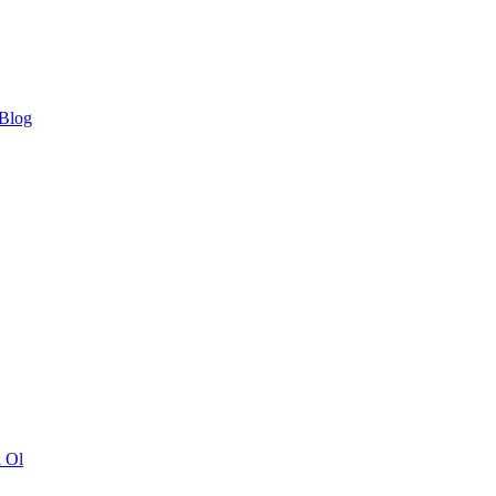
 Blog
ı Ol