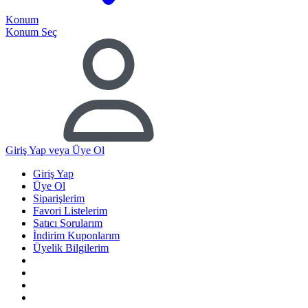
Konum
Konum Seç
Giriş Yap
veya Üye Ol
Giriş Yap
Üye Ol
Siparişlerim
Favori Listelerim
Satıcı Sorularım
İndirim Kuponlarım
Üyelik Bilgilerim