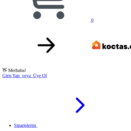
0
👋
Merhaba!
Giriş Yap veya Üye Ol
Siparişlerim