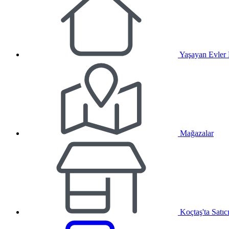
Yaşayan Evler
Mağazalar
Koçtaş'ta Satıc