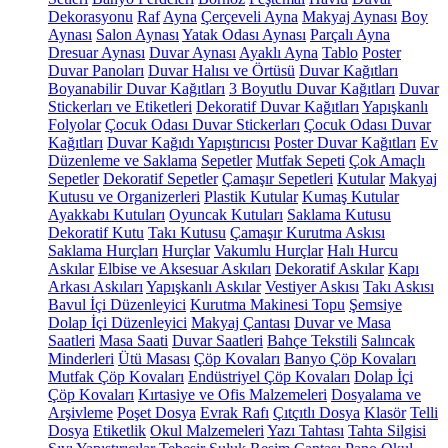
Dekorasyonu
Raf
Ayna
Çerçeveli Ayna
Makyaj Aynası
Boy
Aynası
Salon Aynası
Yatak Odası Aynası
Parçalı Ayna
Dresuar Aynası
Duvar Aynası
Ayaklı Ayna
Tablo
Poster
Duvar Panoları
Duvar Halısı ve Örtüsü
Duvar Kağıtları
Boyanabilir Duvar Kağıtları
3 Boyutlu Duvar Kağıtları
Duvar
Stickerları ve Etiketleri
Dekoratif Duvar Kağıtları
Yapışkanlı
Folyolar
Çocuk Odası Duvar Stickerları
Çocuk Odası Duvar
Kağıtları
Duvar Kağıdı Yapıştırıcısı
Poster Duvar Kağıtları
Ev
Düzenleme ve Saklama
Sepetler
Mutfak Sepeti
Çok Amaçlı
Sepetler
Dekoratif Sepetler
Çamaşır Sepetleri
Kutular
Makyaj
Kutusu ve Organizerleri
Plastik Kutular
Kumaş Kutular
Ayakkabı Kutuları
Oyuncak Kutuları
Saklama Kutusu
Dekoratif Kutu
Takı Kutusu
Çamaşır Kurutma Askısı
Saklama Hurçları
Hurçlar
Vakumlu Hurçlar
Halı Hurcu
Askılar
Elbise ve Aksesuar Askıları
Dekoratif Askılar
Kapı
Arkası Askıları
Yapışkanlı Askılar
Vestiyer Askısı
Takı Askısı
Bavul İçi Düzenleyici
Kurutma Makinesi Topu
Şemsiye
Dolap İçi Düzenleyici
Makyaj Çantası
Duvar ve Masa
Saatleri
Masa Saati
Duvar Saatleri
Bahçe Tekstili
Salıncak
Minderleri
Ütü Masası
Çöp Kovaları
Banyo Çöp Kovaları
Mutfak Çöp Kovaları
Endüstriyel Çöp Kovaları
Dolap İçi
Çöp Kovaları
Kırtasiye ve Ofis Malzemeleri
Dosyalama ve
Arşivleme
Poşet Dosya
Evrak Rafı
Çıtçıtlı Dosya
Klasör
Telli
Dosya
Etiketlik
Okul Malzemeleri
Yazı Tahtası
Tahta Silgisi