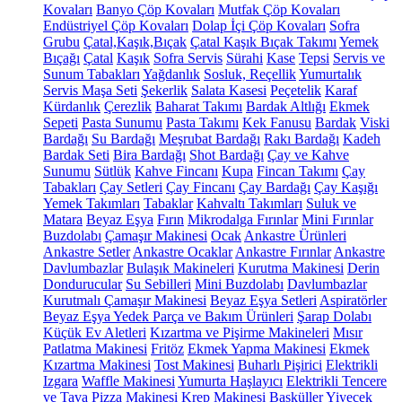
Kovaları
Banyo Çöp Kovaları
Mutfak Çöp Kovaları
Endüstriyel Çöp Kovaları
Dolap İçi Çöp Kovaları
Sofra
Grubu
Çatal,Kaşık,Bıçak
Çatal Kaşık Bıçak Takımı
Yemek
Bıçağı
Çatal
Kaşık
Sofra Servis
Sürahi
Kase
Tepsi
Servis ve
Sunum Tabakları
Yağdanlık
Sosluk, Reçellik
Yumurtalık
Servis Maşa Seti
Şekerlik
Salata Kasesi
Peçetelik
Karaf
Kürdanlık
Çerezlik
Baharat Takımı
Bardak Altlığı
Ekmek
Sepeti
Pasta Sunumu
Pasta Takımı
Kek Fanusu
Bardak
Viski
Bardağı
Su Bardağı
Meşrubat Bardağı
Rakı Bardağı
Kadeh
Bardak Seti
Bira Bardağı
Shot Bardağı
Çay ve Kahve
Sunumu
Sütlük
Kahve Fincanı
Kupa
Fincan Takımı
Çay
Tabakları
Çay Setleri
Çay Fincanı
Çay Bardağı
Çay Kaşığı
Yemek Takımları
Tabaklar
Kahvaltı Takımları
Suluk ve
Matara
Beyaz Eşya
Fırın
Mikrodalga Fırınlar
Mini Fırınlar
Buzdolabı
Çamaşır Makinesi
Ocak
Ankastre Ürünleri
Ankastre Setler
Ankastre Ocaklar
Ankastre Fırınlar
Ankastre
Davlumbazlar
Bulaşık Makineleri
Kurutma Makinesi
Derin
Dondurucular
Su Sebilleri
Mini Buzdolabı
Davlumbazlar
Kurutmalı Çamaşır Makinesi
Beyaz Eşya Setleri
Aspiratörler
Beyaz Eşya Yedek Parça ve Bakım Ürünleri
Şarap Dolabı
Küçük Ev Aletleri
Kızartma ve Pişirme Makineleri
Mısır
Patlatma Makinesi
Fritöz
Ekmek Yapma Makinesi
Ekmek
Kızartma Makinesi
Tost Makinesi
Buharlı Pişirici
Elektrikli
Izgara
Waffle Makinesi
Yumurta Haşlayıcı
Elektrikli Tencere
ve Tava
Pizza Makinesi
Krep Makinesi
Basküller
Yiyecek