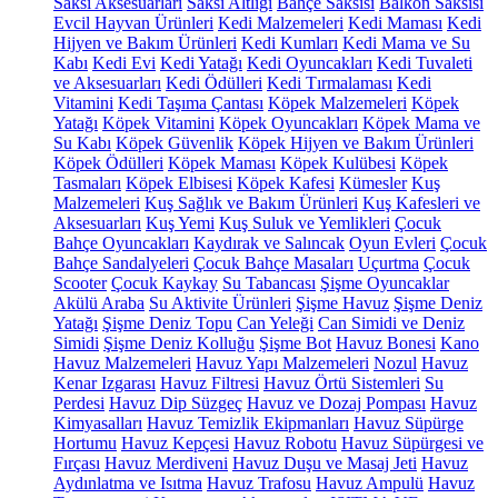
Saksı Aksesuarları
Saksı Altlığı
Bahçe Saksısı
Balkon Saksısı
Evcil Hayvan Ürünleri
Kedi Malzemeleri
Kedi Maması
Kedi
Hijyen ve Bakım Ürünleri
Kedi Kumları
Kedi Mama ve Su
Kabı
Kedi Evi
Kedi Yatağı
Kedi Oyuncakları
Kedi Tuvaleti
ve Aksesuarları
Kedi Ödülleri
Kedi Tırmalaması
Kedi
Vitamini
Kedi Taşıma Çantası
Köpek Malzemeleri
Köpek
Yatağı
Köpek Vitamini
Köpek Oyuncakları
Köpek Mama ve
Su Kabı
Köpek Güvenlik
Köpek Hijyen ve Bakım Ürünleri
Köpek Ödülleri
Köpek Maması
Köpek Kulübesi
Köpek
Tasmaları
Köpek Elbisesi
Köpek Kafesi
Kümesler
Kuş
Malzemeleri
Kuş Sağlık ve Bakım Ürünleri
Kuş Kafesleri ve
Aksesuarları
Kuş Yemi
Kuş Suluk ve Yemlikleri
Çocuk
Bahçe Oyuncakları
Kaydırak ve Salıncak
Oyun Evleri
Çocuk
Bahçe Sandalyeleri
Çocuk Bahçe Masaları
Uçurtma
Çocuk
Scooter
Çocuk Kaykay
Su Tabancası
Şişme Oyuncaklar
Akülü Araba
Su Aktivite Ürünleri
Şişme Havuz
Şişme Deniz
Yatağı
Şişme Deniz Topu
Can Yeleği
Can Simidi ve Deniz
Simidi
Şişme Deniz Kolluğu
Şişme Bot
Havuz Bonesi
Kano
Havuz Malzemeleri
Havuz Yapı Malzemeleri
Nozul
Havuz
Kenar Izgarası
Havuz Filtresi
Havuz Örtü Sistemleri
Su
Perdesi
Havuz Dip Süzgeç
Havuz ve Dozaj Pompası
Havuz
Kimyasalları
Havuz Temizlik Ekipmanları
Havuz Süpürge
Hortumu
Havuz Kepçesi
Havuz Robotu
Havuz Süpürgesi ve
Fırçası
Havuz Merdiveni
Havuz Duşu ve Masaj Jeti
Havuz
Aydınlatma ve Isıtma
Havuz Trafosu
Havuz Ampulü
Havuz