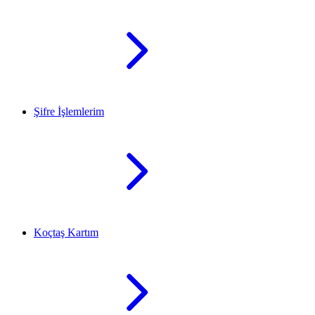
Şifre İşlemlerim
Koçtaş Kartım