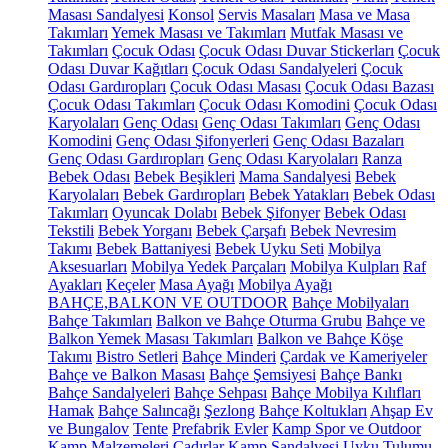
Masası Sandalyesi
Konsol
Servis Masaları
Masa ve Masa
Takımları
Yemek Masası ve Takımları
Mutfak Masası ve
Takımları
Çocuk Odası
Çocuk Odası Duvar Stickerları
Çocuk
Odası Duvar Kağıtları
Çocuk Odası Sandalyeleri
Çocuk
Odası Gardıropları
Çocuk Odası Masası
Çocuk Odası Bazası
Çocuk Odası Takımları
Çocuk Odası Komodini
Çocuk Odası
Karyolaları
Genç Odası
Genç Odası Takımları
Genç Odası
Komodini
Genç Odası Şifonyerleri
Genç Odası Bazaları
Genç Odası Gardıropları
Genç Odası Karyolaları
Ranza
Bebek Odası
Bebek Beşikleri
Mama Sandalyesi
Bebek
Karyolaları
Bebek Gardıropları
Bebek Yatakları
Bebek Odası
Takımları
Oyuncak Dolabı
Bebek Şifonyer
Bebek Odası
Tekstili
Bebek Yorganı
Bebek Çarşafı
Bebek Nevresim
Takımı
Bebek Battaniyesi
Bebek Uyku Seti
Mobilya
Aksesuarları
Mobilya Yedek Parçaları
Mobilya Kulpları
Raf
Ayakları
Keçeler
Masa Ayağı
Mobilya Ayağı
BAHÇE,BALKON VE OUTDOOR
Bahçe Mobilyaları
Bahçe Takımları
Balkon ve Bahçe Oturma Grubu
Bahçe ve
Balkon Yemek Masası Takımları
Balkon ve Bahçe Köşe
Takımı
Bistro Setleri
Bahçe Minderi
Çardak ve Kameriyeler
Bahçe ve Balkon Masası
Bahçe Şemsiyesi
Bahçe Bankı
Bahçe Sandalyeleri
Bahçe Sehpası
Bahçe Mobilya Kılıfları
Hamak
Bahçe Salıncağı
Şezlong
Bahçe Koltukları
Ahşap Ev
ve Bungalov
Tente
Prefabrik Evler
Kamp Spor ve Outdoor
Kamp Malzemeleri
Çadırlar
Kamp Sandalyesi
Uyku Tulumu