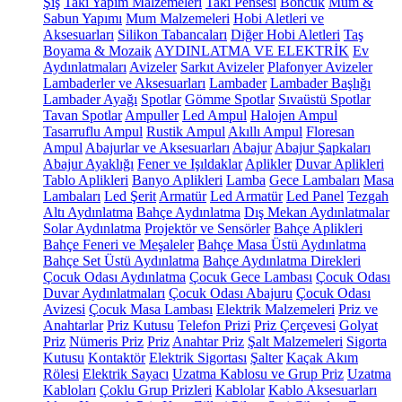
Şiş
Takı Yapım Malzemeleri
Takı Pensesi
Boncuk
Mum &
Sabun Yapımı
Mum Malzemeleri
Hobi Aletleri ve
Aksesuarları
Silikon Tabancaları
Diğer Hobi Aletleri
Taş
Boyama & Mozaik
AYDINLATMA VE ELEKTRİK
Ev
Aydınlatmaları
Avizeler
Sarkıt Avizeler
Plafonyer Avizeler
Lambaderler ve Aksesuarları
Lambader
Lambader Başlığı
Lambader Ayağı
Spotlar
Gömme Spotlar
Sıvaüstü Spotlar
Tavan Spotlar
Ampuller
Led Ampul
Halojen Ampul
Tasarruflu Ampul
Rustik Ampul
Akıllı Ampul
Floresan
Ampul
Abajurlar ve Aksesuarları
Abajur
Abajur Şapkaları
Abajur Ayaklığı
Fener ve Işıldaklar
Aplikler
Duvar Aplikleri
Tablo Aplikleri
Banyo Aplikleri
Lamba
Gece Lambaları
Masa
Lambaları
Led Şerit
Armatür
Led Armatür
Led Panel
Tezgah
Altı Aydınlatma
Bahçe Aydınlatma
Dış Mekan Aydınlatmalar
Solar Aydınlatma
Projektör ve Sensörler
Bahçe Aplikleri
Bahçe Feneri ve Meşaleler
Bahçe Masa Üstü Aydınlatma
Bahçe Set Üstü Aydınlatma
Bahçe Aydınlatma Direkleri
Çocuk Odası Aydınlatma
Çocuk Gece Lambası
Çocuk Odası
Duvar Aydınlatmaları
Çocuk Odası Abajuru
Çocuk Odası
Avizesi
Çocuk Masa Lambası
Elektrik Malzemeleri
Priz ve
Anahtarlar
Priz Kutusu
Telefon Prizi
Priz Çerçevesi
Golyat
Priz
Nümeris Priz
Priz
Anahtar Priz
Şalt Malzemeleri
Sigorta
Kutusu
Kontaktör
Elektrik Sigortası
Şalter
Kaçak Akım
Rölesi
Elektrik Sayacı
Uzatma Kablosu ve Grup Priz
Uzatma
Kabloları
Çoklu Grup Prizleri
Kablolar
Kablo Aksesuarları