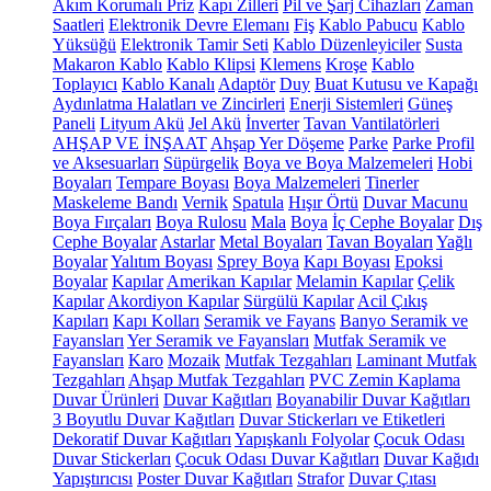
Akım Korumalı Priz
Kapı Zilleri
Pil ve Şarj Cihazları
Zaman
Saatleri
Elektronik Devre Elemanı
Fiş
Kablo Pabucu
Kablo
Yüksüğü
Elektronik Tamir Seti
Kablo Düzenleyiciler
Susta
Makaron Kablo
Kablo Klipsi
Klemens
Kroşe
Kablo
Toplayıcı
Kablo Kanalı
Adaptör
Duy
Buat Kutusu ve Kapağı
Aydınlatma Halatları ve Zincirleri
Enerji Sistemleri
Güneş
Paneli
Lityum Akü
Jel Akü
İnverter
Tavan Vantilatörleri
AHŞAP VE İNŞAAT
Ahşap Yer Döşeme
Parke
Parke Profil
ve Aksesuarları
Süpürgelik
Boya ve Boya Malzemeleri
Hobi
Boyaları
Tempare Boyası
Boya Malzemeleri
Tinerler
Maskeleme Bandı
Vernik
Spatula
Hışır Örtü
Duvar Macunu
Boya Fırçaları
Boya Rulosu
Mala
Boya
İç Cephe Boyalar
Dış
Cephe Boyalar
Astarlar
Metal Boyaları
Tavan Boyaları
Yağlı
Boyalar
Yalıtım Boyası
Sprey Boya
Kapı Boyası
Epoksi
Boyalar
Kapılar
Amerikan Kapılar
Melamin Kapılar
Çelik
Kapılar
Akordiyon Kapılar
Sürgülü Kapılar
Acil Çıkış
Kapıları
Kapı Kolları
Seramik ve Fayans
Banyo Seramik ve
Fayansları
Yer Seramik ve Fayansları
Mutfak Seramik ve
Fayansları
Karo
Mozaik
Mutfak Tezgahları
Laminant Mutfak
Tezgahları
Ahşap Mutfak Tezgahları
PVC Zemin Kaplama
Duvar Ürünleri
Duvar Kağıtları
Boyanabilir Duvar Kağıtları
3 Boyutlu Duvar Kağıtları
Duvar Stickerları ve Etiketleri
Dekoratif Duvar Kağıtları
Yapışkanlı Folyolar
Çocuk Odası
Duvar Stickerları
Çocuk Odası Duvar Kağıtları
Duvar Kağıdı
Yapıştırıcısı
Poster Duvar Kağıtları
Strafor
Duvar Çıtası