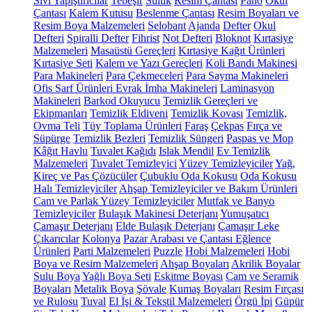
Sıvı Yapıştırıcılar
Tebeşir
Suluk
Resim Çantası
Pano
Okul
Çantası
Kalem Kutusu
Beslenme Çantası
Resim Boyaları ve
Resim Boya Malzemeleri
Selobant
Ajanda
Defter
Okul
Defteri
Spiralli Defter
Fihrist
Not Defteri
Bloknot
Kırtasiye
Malzemeleri
Masaüstü Gereçleri
Kırtasiye Kağıt Ürünleri
Kırtasiye Seti
Kalem ve Yazı Gereçleri
Koli Bandı Makinesi
Para Makineleri
Para Çekmeceleri
Para Sayma Makineleri
Ofis Sarf Ürünleri
Evrak İmha Makineleri
Laminasyon
Makineleri
Barkod Okuyucu
Temizlik Gereçleri ve
Ekipmanları
Temizlik Eldiveni
Temizlik Kovası
Temizlik,
Ovma Teli
Tüy Toplama Ürünleri
Faraş
Çekpas
Fırça ve
Süpürge
Temizlik Bezleri
Temizlik Süngeri
Paspas ve Mop
Kâğıt Havlu
Tuvalet Kağıdı
Islak Mendil
Ev Temizlik
Malzemeleri
Tuvalet Temizleyici
Yüzey Temizleyiciler
Yağ,
Kireç ve Pas Çözücüler
Çubuklu Oda Kokusu
Oda Kokusu
Halı Temizleyiciler
Ahşap Temizleyiciler ve Bakım Ürünleri
Cam ve Parlak Yüzey Temizleyiciler
Mutfak ve Banyo
Temizleyiciler
Bulaşık Makinesi Deterjanı
Yumuşatıcı
Çamaşır Deterjanı
Elde Bulaşık Deterjanı
Çamaşır Leke
Çıkarıcılar
Kolonya
Pazar Arabası ve Çantası
Eğlence
Ürünleri
Parti Malzemeleri
Puzzle
Hobi Malzemeleri
Hobi
Boya ve Resim Malzemeleri
Ahşap Boyaları
Akrilik Boyalar
Sulu Boya
Yağlı Boya Seti
Eskitme Boyası
Cam ve Seramik
Boyaları
Metalik Boya
Şövale
Kumaş Boyaları
Resim Fırçası
ve Rulosu
Tuval
El İşi & Tekstil Malzemeleri
Örgü İpi
Güpür