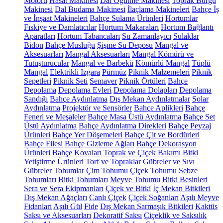
Motoru
Hasat Makinesi
Dal Öğütme Makinesi
Toprak Burgu
Makinesi
Dal Budama Makinesi
İlaçlama Makineleri
Bahçe İş
ve İnşaat Makineleri
Bahçe Sulama Ürünleri
Hortumlar
Fıskiye ve Damlatıcılar
Hortum Makaraları
Hortum Bağlantı
Aparatları
Hortum Tabancaları
Su Zamanlayıcı
Sulaklar
Bidon
Bahçe Musluğu
Şişme Su Deposu
Mangal ve
Aksesuarları
Mangal Aksesuarları
Mangal Kömürü ve
Tutuşturucular
Mangal ve Barbekü
Kömürlü Mangal
Tüplü
Mangal
Elektrikli Izgara
Pürmüz
Piknik Malzemeleri
Piknik
Sepetleri
Piknik Seti
Semaver
Piknik Örtüleri
Bahçe
Depolama
Depolama Evleri
Depolama Dolapları
Depolama
Sandığı
Bahçe Aydınlatma
Dış Mekan Aydınlatmalar
Solar
Aydınlatma
Projektör ve Sensörler
Bahçe Aplikleri
Bahçe
Feneri ve Meşaleler
Bahçe Masa Üstü Aydınlatma
Bahçe Set
Üstü Aydınlatma
Bahçe Aydınlatma Direkleri
Bahçe Peyzaj
Ürünleri
Bahçe Yer Döşemeleri
Bahçe Çit ve Bordürleri
Bahçe Filesi
Bahçe Gizleme Ağları
Bahçe Dekorasyon
Ürünleri
Bahçe Kovaları
Toprak ve Çiçek Bakımı
Bitki
Yetiştirme Ürünleri
Torf ve Topraklar
Gübreler ve Sıvı
Gübreler
Tohumlar
Çim Tohumu
Çiçek Tohumu
Sebze
Tohumları
Bitki Tohumları
Meyve Tohumu
Bitki Besinleri
Sera ve Sera Ekipmanları
Çiçek ve Bitki
İç Mekan Bitkileri
Dış Mekan Ağaçları
Canlı Çiçek
Çiçek Soğanları
Aşılı Meyve
Fidanları
Aşılı Gül
Fide
Dış Mekan Sarmaşık Bitkileri
Kaktüs
Saksı ve Aksesuarları
Dekoratif Saksı
Çiçeklik ve Saksılık