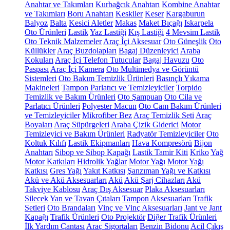
Anahtar ve Takımları
Kurbağcık Anahtarı
Kombine Anahtar
ve Takımları
Boru Anahtarı
Keskiler
Keser
Kargaburun
Balyoz
Balta
Kesici Aletler
Makas
Maket Bıçağı
Iskarpela
Oto Ürünleri
Lastik
Yaz Lastiği
Kış Lastiği
4 Mevsim Lastik
Oto Teknik Malzemeler
Araç İçi Aksesuar
Oto Güneşlik
Oto
Küllükler
Araç Buzdolapları
Bagaj Düzenleyici
Araba
Kokuları
Araç İçi Telefon Tutucular
Bagaj Havuzu
Oto
Paspası
Araç İçi Kamera
Oto Multimedya ve Görüntü
Sistemleri
Oto Bakım Temizlik Ürünleri
Basınçlı Yıkama
Makineleri
Tampon Parlatıcı ve Temizleyiciler
Torpido
Temizlik ve Bakım Ürünleri
Oto Şampuan
Oto Cila ve
Parlatıcı Ürünleri
Polyester Macun
Oto Cam Bakım Ürünleri
ve Temizleyiciler
Mikrofiber Bez
Araç Temizlik Seti
Araç
Boyaları
Araç Süpürgeleri
Araba Çizik Giderici
Motor
Temizleyici ve Bakım Ürünleri
Radyatör Temizleyiciler
Oto
Koltuk Kılıfı
Lastik Ekipmanları
Hava Kompresörü
Bijon
Anahtarı
Sibop ve Sibop Kapağı
Lastik Tamir Kiti
Kriko
Yağ
Motor Katkıları
Hidrolik Yağlar
Motor Yağı
Motor Yağı
Katkısı
Gres Yağı
Yakıt Katkısı
Şanzıman Yağı ve Katkısı
Akü ve Akü Aksesuarları
Akü
Akü Şarj Cihazları
Akü
Takviye Kablosu
Araç Dış Aksesuar
Plaka Aksesuarları
Silecek
Yan ve Tavan Çıtaları
Tampon Aksesuarları
Trafik
Setleri
Oto Brandaları
Vinç ve Vinç Aksesuarları
Jant ve Jant
Kapağı
Trafik Ürünleri
Oto Projektör
Diğer Trafik Ürünleri
İlk Yardım Çantası
Araç Sigortaları
Benzin Bidonu
Acil Çıkış