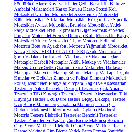
Söndürücü
Alarm
Kasa ve Kilitler
Çelik Kasa
Kilit
Kutu ve
Ambalaj Malzemeleri
Kargo Kutusu
Kargo Poşeti
Koli
Motosiklet Ürünleri
Motorsiklet Aksesuarları
Motosiklet
Kilidi
Motosiklet Stickerları
Motosiklet Rüzgarlık ve Siperlik
Motosiklet Aynası
Motosiklet Brandası
Motorsiklet Yedek
Parça
Motosiklet Fren Ekipmanları
Diğer Motosiklet Yedek
Parçaları
Motosiklet Fren ve Debriyaj Kolu
Motosiklet Kayışı
Motosiklet Zinciri
Motosiklet Giyim
Motorcu Eldiveni
Motorcu Botu ve Ayakkabısı
Motorcu Yağmurluk
Motosiklet
Kaskı
ELEKTRİKLİ EL ALETLERİ
Akülü Vidalamalar
Şarjlı Vidalamalar
Kablolu Vidalamalar
Vidalama Uçları
Matkaplar
Darbeli Matkaplar
Akülü Matkap ve Vidalamalar
Matkap Ucu ve Setleri
Somun Sıkma Makineleri
Darbesiz
Matkaplar
Manyetik Matkap
Sütunlu Matkap
Matkap Tezgahı
Kırıcılar ve Deliciler
Zımpara ve Polisaj
Zımpara Makineleri
Polisaj Makineleri
Planyalar
Zımpara Kağıdı ve Aksesuarları
Testereler
Daire Testereler
Dekupaj Testereler
Çok Amaçlı
Testereler
Tilki Kuyruğu Testereler
Testere Aksesuarları
Tilki
Kuyruğu Testere Ucu
Daire Testere Bıçağı
Dekupaj Testere
Ucu
Bahçe Makineleri
Çapalama Makinesi
Tırpan
Çit
Budama Makinesi
Hidrofor
Yaprak Toplama Makinesi
Motorlu Testere
Elektrikli Testereler
Benzinli Testereler
Testere Zincirleri ve Yağları
Çim Biçme Makinesi
Benzinli
Çim Biçme Makinesi
Elektrikli Çim Biçme Makinesi
Kenar
Kesme Makinesi
Çim Biçme Yedek Parça
Pompa
Santrifüj