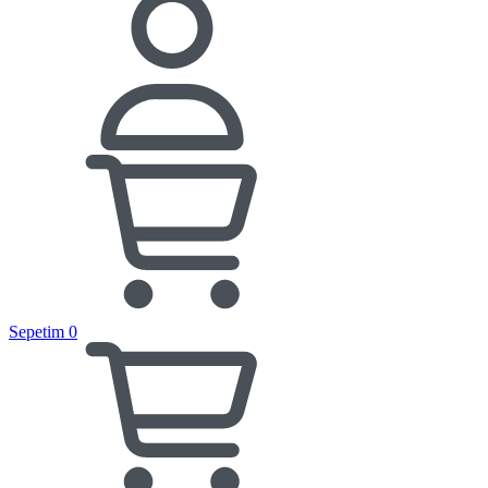
Sepetim
0