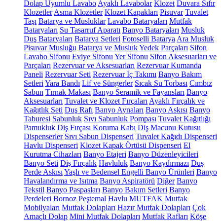
Dolap Uyumlu Lavabo
Ayaklı Lavabolar
Klozet
Duvara Sıfır
Klozetler
Asma Klozetler
Klozet Kapakları
Pisuvar
Tuvalet
Taşı
Batarya ve Musluklar
Lavabo Bataryaları
Mutfak
Bataryaları
Su Tasarruf Aparatı
Banyo Bataryaları
Musluk
Duş Bataryaları
Batarya Setleri
Fotoselli Batarya
Ara Musluk
Pisuvar Musluğu
Batarya ve Musluk Yedek Parçaları
Sifon
Lavabo Sifonu
Eviye Sifonu
Yer Sifonu
Sifon Aksesuarları ve
Parçaları
Rezervuar ve Aksesuarları
Rezervuar Kumanda
Paneli
Rezervuar Seti
Rezervuar İç Takımı
Banyo Bakım
Setleri
Yara Bandı
Lif ve Süngerler
Sıcak Su Torbası
Cımbız
Sabun
Tırnak Makası
Banyo Seramik ve Fayansları
Banyo
Aksesuarları
Tuvalet ve Klozet Fırçaları
Ayaklı Fırçalık ve
Kağıtlık Seti
Duş Rafı
Banyo Aynaları
Banyo Askısı
Banyo
Taburesi
Sabunluk
Sıvı Sabunluk Pompası
Tuvalet Kağıtlığı
Pamukluk
Diş Fırçası Koruma Kabı
Diş Macunu Kutusu
Dispenserler
Sıvı Sabun Dispenseri
Tuvalet Kağıdı Dispenseri
Havlu Dispenseri
Klozet Kapak Örtüsü Dispenseri
El
Kurutma Cihazları
Banyo Etajeri
Banyo Düzenleyicileri
Banyo Seti
Diş Fırçalık
Havluluk
Banyo Kaydırmazı
Duş
Perde Askısı
Yaşlı ve Bedensel Engelli Banyo Ürünleri
Banyo
Havalandırma ve Isıtma
Banyo Aspiratörü
Diğer
Banyo
Tekstil
Banyo Paspasları
Banyo Bakım Setleri
Banyo
Perdeleri
Bornoz
Peştemal
Havlu
MUTFAK
Mutfak
Mobilyaları
Mutfak Dolapları
Hazır Mutfak Dolapları
Çok
Amaçlı Dolap
Mini Mutfak Dolapları
Mutfak Rafları
Köşe