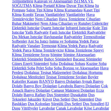
Termometresi
Karavan ve Aksesuarları
ISITMA VE
SOĞUTMA
Klima
Portatif Klima
Duvar Tipi Klima
Isı
Pompası
Salon Tipi Klima
Klima Kumandası
Kaset Tipi
Klima
Kombi
Tavan Vantilatörleri
Vantilatörler
Hava
Temizleyiciler
Nem Cihazları
Hava Temizleme Cihazları
Buhar Makineleri
Nem Alma Cihazları ve Rutubet Gidericiler
Elektrikli Isıtıcılar
Quartz Isıtıcılar
Infrared Isıtıcılar
Kule Tipi
Isıtıcılar
Yağlı Radyatör
Fanlı Isıtıcılar
Elektrikli Radyatörler
Dış Mekan Isıtıcılar
Havlupanlar
Radyatörler
Termosifonlar
Şofbenler
Ani Su Isıtıcı
Isıtma ve Soğutma Yedek Parça
Radyatör Vanaları
Termostat
Klima Yedek Parça
Radyatör
Yedek Parça
Klima Temizleyicisi
Klima Temizleme Spreyi
Klima Temizleme Sıvısı
Şömine
Şömine Aksesuarları
Elektrikli Şömineler
Bahçe Şömineleri
Bacasız Şömineler
Güneş Enerji Sistemleri
Soba
Doğalgaz Sobası
Kuzine Soba
Elektrikli Soba
Pelet Soba
Soba Borusu ve Aksesuarları
Hava
Perdesi
Doğalgaz Tesisat Malzemeleri
Doğalgaz Hortumu
Doğalgaz Menfezleri
Tesisat Temizleme Sıvıları
Boyler
Kalorifer Kazanı
BANYO
Banyo Dolapları
Aynalı Banyo
Dolabı
Banyo Boy Dolapları
Lavabolu Banyo Dolapları
Çok
Amaçlı Banyo Dolapları
Çamaşır Makinesi Dolapları
Ecza
Dolabı
Banyo Rafları
Duş Sistemleri
Duşakabin
Duş
Tekneleri
Jakuziler
Küvet
Duş Setleri
Duş Sistemleri
Duş
Başlıkları
Duş Kolonları
Sürgülü Duş Setleri
Duş Spiralleri
El
Duşu
Vitrifiyeler
Lavabolar
Çanak Lavabolar
Köşe Lavabolar