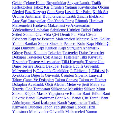
Çekici
Çekme Halatı
Boyunluklar
Seyyar Lamba
Trafik
Reflektörleri
Takoz
Kış Ürünleri
Yağmur Kaydırıcılar
Ölçüm
Aletleri
Buz Kazıyıcı
Cam Suyu
Lastik Kar Paleti
Kışlık Set
Ürünler
Antifrizler
Buğu Giderici
Lastik Zinciri
Elektrikli
Araç Şarj İstasyonları
Oto Yedek Parça
Römork
Hırdavat
Malzemeleri
Hırdavat Malzemesi ve Aksesuarları
Yönlendirme Levhaları
Sabitleme Ürünleri
Dübel
Dübel
Setleri
Somun
Çivi
Vida-Çivi
Demir Pul
Vida
Civata
Köşebent
Kapı ve Pencere Malzemeleri
Menteşe
Kapı Kolları
Yalıtım Bantları
Stoper
Sineklik
Pencere Kolu
Kapı Hidroliği
Kapı Dürbünü
Kapı Kilitleri
Kapı Sürgüleri
Anahtarlık
Gönye
Posta Kutuları
Tekerlek
Testereler
Daire Testereler
Dekupaj Testereler
Çok Amaçlı Testereler
Tilki Kuyruğu
Testereler
Testere Aksesuarları
Tilki Kuyruğu Testere Ucu
Daire Testere Bıçağı
Dekupaj Testere Ucu
İş Güvenlik
Malzemeleri
İş Güvenlik Gözlükleri
İş Eldiveni
İş Elbisesi
İş
Ayakkabısı
Diğer İş Güvenlik Ürünleri
Siperlik
Lanyard
Takım Çanta Ve Dolapları
Takım Çantası
Takım ve Hizmet
Dolapları
Avadanlık
Ölçü Aletleri
Metre ve Şerit Metre
Su
Terazisi
Oda Termostatı
Silikon ve Mastikler
Silikon
Mum
Silikon
Köpük
Mastik
Yapıştırıcı ve Bantlar
Bant
Teflon Bant
Elektrik Bandı
Kaydırmaz Bant
Koli Bandı
Çift Taraflı Bant
Alüminyum Bant
İzolasyon Bandı
Yapıştırıcılar
Tutkal
Kimyasal Dübeller
Japon Yapıştırıcıları
Epoksi
Hızlı
Yapıştırıcı
Merdivenler
Güvenlik Malzemeleri
Yangın