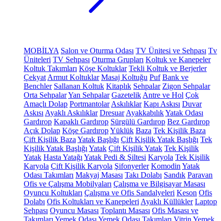
MOBİLYA
Salon ve Oturma Odası
TV Ünitesi ve Sehpası
Tv
Üniteleri
TV Sehpası
Oturma Grupları
Koltuk ve Kanepeler
Koltuk Takımları
Köşe Koltuklar
Tekli Koltuk ve Berjerler
Çekyat
Armut Koltuklar
Masaj Koltuğu
Puf
Bank ve
Benchler
Sallanan Koltuk
Kitaplık
Sehpalar
Zigon Sehpalar
Orta Sehpalar
Yan Sehpalar
Gazetelik
Antre ve Hol
Çok
Amaçlı Dolap
Portmantolar
Askılıklar
Kapı Askısı
Duvar
Askısı
Ayaklı Askılıklar
Dresuar
Ayakkabılık
Yatak Odası
Gardırop
Kapaklı Gardırop
Sürgülü Gardırop
Bez Gardırop
Açık Dolap
Köşe Gardırop
Yüklük
Baza
Tek Kişilik Baza
Çift Kişilik Baza
Yatak Başlığı
Çift Kişilik Yatak Başlığı
Tek
Kişilik Yatak Başlığı
Yatak
Çift Kişilik Yatak
Tek Kişilik
Yatak
Hasta Yatağı
Yatak Pedi & Şiltesi
Karyola
Tek Kişilik
Karyola
Çift Kişilik Karyola
Şifonyerler
Komodin
Yatak
Odası Takımları
Makyaj Masası
Takı Dolabı
Sandık
Paravan
Ofis ve Çalışma Mobilyaları
Çalışma ve Bilgisayar Masası
Oyuncu Koltukları
Çalışma ve Ofis Sandalyeleri
Keson
Ofis
Dolabı
Ofis Koltukları ve Kanepeleri
Ayaklı Küllükler
Laptop
Sehpası
Oyuncu Masası
Toplantı Masası
Ofis Masası ve
Takımları
Yemek Odası
Yemek Odası Takımları
Vitrin
Yemek