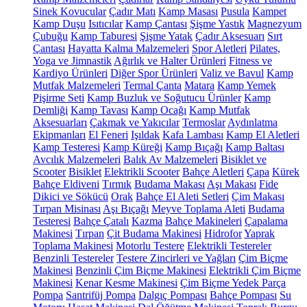
Sinek Kovucular
Çadır Matı
Kamp Masası
Pusula
Kampet
Kamp Duşu
Isıtıcılar
Kamp Çantası
Şişme Yastık
Magnezyum
Çubuğu
Kamp Taburesi
Şişme Yatak
Çadır Aksesuarı
Sırt
Çantası
Hayatta Kalma Malzemeleri
Spor Aletleri
Pilates,
Yoga ve Jimnastik
Ağırlık ve Halter Ürünleri
Fitness ve
Kardiyo Ürünleri
Diğer Spor Ürünleri
Valiz ve Bavul
Kamp
Mutfak Malzemeleri
Termal Çanta
Matara
Kamp Yemek
Pişirme Seti
Kamp Buzluk ve Soğutucu Ürünler
Kamp
Demliği
Kamp Tavası
Kamp Ocağı
Kamp Mutfak
Aksesuarları
Çakmak ve Yakıcılar
Termoslar
Aydınlatma
Ekipmanları
El Feneri
Işıldak
Kafa Lambası
Kamp El Aletleri
Kamp Testeresi
Kamp Küreği
Kamp Bıçağı
Kamp Baltası
Avcılık Malzemeleri
Balık Av Malzemeleri
Bisiklet ve
Scooter
Bisiklet
Elektrikli Scooter
Bahçe Aletleri
Çapa
Kürek
Bahçe Eldiveni
Tırmık
Budama Makası
Aşı Makası
Fide
Dikici ve Sökücü
Orak
Bahçe El Aleti Setleri
Çim Makası
Tırpan Misinası
Aşı Bıçağı
Meyve Toplama Aleti
Budama
Testeresi
Bahçe Çatalı
Kazma
Bahçe Makineleri
Çapalama
Makinesi
Tırpan
Çit Budama Makinesi
Hidrofor
Yaprak
Toplama Makinesi
Motorlu Testere
Elektrikli Testereler
Benzinli Testereler
Testere Zincirleri ve Yağları
Çim Biçme
Makinesi
Benzinli Çim Biçme Makinesi
Elektrikli Çim Biçme
Makinesi
Kenar Kesme Makinesi
Çim Biçme Yedek Parça
Pompa
Santrifüj Pompa
Dalgıç Pompası
Bahçe Pompası
Su