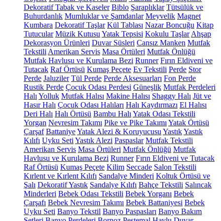
Dekoratif Tabak ve Kaseler
Biblo
Şaraplıklar
Tütsülük ve
Buhurdanlık
Mumluklar ve Şamdanlar
Meyvelik
Magnet
Kumbara
Dekoratif Taşlar
Kül Tablası
Nazar Boncuğu
Kitap
Tutucular
Müzik Kutusu
Yatak Tepsisi
Kokulu Taşlar
Ahşap
Dekorasyon Ürünleri
Duvar Süsleri
Cansız Manken
Mutfak
Tekstili
Amerikan Servis
Masa Örtüleri
Mutfak Önlüğü
Mutfak Havlusu ve Kurulama Bezi
Runner
Fırın Eldiveni ve
Tutacak
Raf Örtüsü
Kumaş Peçete
Ev Tekstili
Perde
Stor
Perde
Jaluziler
Tül Perde
Perde Aksesuarları
Fon Perde
Rustik Perde
Çocuk Odası Perdesi
Güneşlik
Mutfak Perdeleri
Halı
Yolluk
Mutfak Halısı
Makine Halısı
Shaggy Halı
Jüt ve
Hasır Halı
Çocuk Odası Halıları
Halı Kaydırmazı
El Halısı
Deri Halı
Halı Örtüsü
Bambu Halı
Yatak Odası Tekstili
Yorgan
Nevresim Takımı
Pike ve Pike Takımı
Yatak Örtüsü
Çarşaf
Battaniye
Yatak Alezi & Koruyucusu
Yastık
Yastık
Kılıfı
Uyku Seti
Yastık Alezi
Paspaslar
Mutfak Tekstili
Amerikan Servis
Masa Örtüleri
Mutfak Önlüğü
Mutfak
Havlusu ve Kurulama Bezi
Runner
Fırın Eldiveni ve Tutacak
Raf Örtüsü
Kumaş Peçete
Kilim
Seccade
Salon Tekstili
Kırlent ve Kırlent Kılıfı
Sandalye Minderi
Koltuk Örtüsü ve
Şalı
Dekoratif Yastık
Sandalye Kılıfı
Bahçe Tekstili
Salıncak
Minderleri
Bebek Odası Tekstili
Bebek Yorganı
Bebek
Çarşafı
Bebek Nevresim Takımı
Bebek Battaniyesi
Bebek
Uyku Seti
Banyo Tekstil
Banyo Paspasları
Banyo Bakım
Setleri
Banyo Perdeleri
Bornoz
Peştemal
Havlu
Duvar