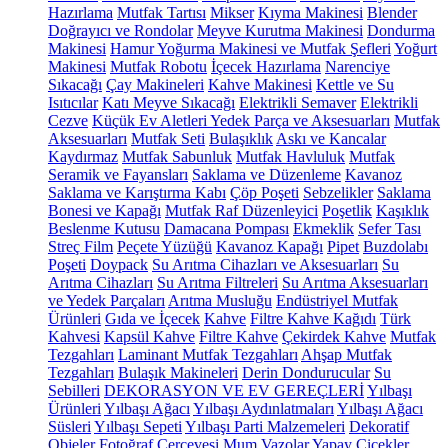
Hazırlama
Mutfak Tartısı
Mikser
Kıyma Makinesi
Blender
Doğrayıcı ve Rondolar
Meyve Kurutma Makinesi
Dondurma
Makinesi
Hamur Yoğurma Makinesi ve Mutfak Şefleri
Yoğurt
Makinesi
Mutfak Robotu
İçecek Hazırlama
Narenciye
Sıkacağı
Çay Makineleri
Kahve Makinesi
Kettle ve Su
Isıtıcılar
Katı Meyve Sıkacağı
Elektrikli Semaver
Elektrikli
Cezve
Küçük Ev Aletleri Yedek Parça ve Aksesuarları
Mutfak
Aksesuarları
Mutfak Seti
Bulaşıklık
Askı ve Kancalar
Kaydırmaz
Mutfak Sabunluk
Mutfak Havluluk
Mutfak
Seramik ve Fayansları
Saklama ve Düzenleme
Kavanoz
Saklama ve Karıştırma Kabı
Çöp Poşeti
Sebzelikler
Saklama
Bonesi ve Kapağı
Mutfak Raf Düzenleyici
Poşetlik
Kaşıklık
Beslenme Kutusu
Damacana Pompası
Ekmeklik
Sefer Tası
Streç Film
Peçete Yüzüğü
Kavanoz Kapağı
Pipet
Buzdolabı
Poşeti
Doypack
Su Arıtma Cihazları ve Aksesuarları
Su
Arıtma Cihazları
Su Arıtma Filtreleri
Su Arıtma Aksesuarları
ve Yedek Parçaları
Arıtma Musluğu
Endüstriyel Mutfak
Ürünleri
Gıda ve İçecek
Kahve
Filtre Kahve Kağıdı
Türk
Kahvesi
Kapsül Kahve
Filtre Kahve
Çekirdek Kahve
Mutfak
Tezgahları
Laminant Mutfak Tezgahları
Ahşap Mutfak
Tezgahları
Bulaşık Makineleri
Derin Dondurucular
Su
Sebilleri
DEKORASYON VE EV GEREÇLERİ
Yılbaşı
Ürünleri
Yılbaşı Ağacı
Yılbaşı Aydınlatmaları
Yılbaşı Ağacı
Süsleri
Yılbaşı Sepeti
Yılbaşı Parti Malzemeleri
Dekoratif
Objeler
Fotoğraf Çerçevesi
Mum
Vazolar
Yapay Çiçekler