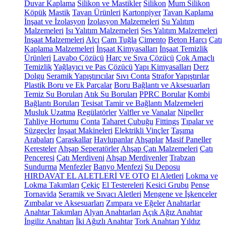
Duvar Kaplama
Silikon ve Mastikler
Silikon
Mum Silikon
Köpük
Mastik
Tavan Ürünleri
Kartonpiyer
Tavan Kaplama
İnşaat ve İzolasyon
İzolasyon Malzemeleri
Su Yalıtım
Malzemeleri
Isı Yalıtım Malzemeleri
Ses Yalıtım Malzemeleri
İnşaat Malzemeleri
Alçı
Cam Tuğla
Çimento
Beton Harcı
Çatı
Kaplama Malzemeleri
İnşaat Kimyasalları
İnşaat Temizlik
Ürünleri
Lavabo Çözücü
Harç ve Sıva Çözücü
Çok Amaçlı
Temizlik
Yağlayıcı ve Pas Çözücü
Yapı Kimyasalları
Derz
Dolgu
Seramik Yapıştırıcılar
Sıvı Conta
Strafor Yapıştırılar
Plastik Boru ve Ek Parçalar
Boru Bağlantı ve Aksesuarları
Temiz Su Boruları
Atık Su Boruları
PPRC Borular
Kombi
Bağlantı Boruları
Tesisat Tamir ve Bağlantı Malzemeleri
Musluk Uzatma
Regülatörler
Valfler ve Vanalar
Nipeller
Tahliye Hortumu
Conta
Taharet Çubuğu
Fittings
Tıpalar ve
Süzgeçler
İnşaat Makineleri
Elektrikli Vinçler
Taşıma
Arabaları
Caraskallar
Havlupanlar
Ahşaplar
Masif Paneller
Keresteler
Ahşap Seperatörler
Ahşap Çatı Malzemeleri
Çatı
Penceresi
Çatı Merdiveni
Ahşap Merdivenler
Trabzan
Sundurma
Menfezler
Banyo Menfezi
Su Deposu
HIRDAVAT EL ALETLERİ VE OTO
El Aletleri
Lokma ve
Lokma Takımları
Çekiç
El Testereleri
Kesici Grubu
Pense
Tornavida
Seramik ve Sıvacı Aletleri
Mengene ve İşkenceler
Zımbalar ve Aksesuarları
Zımpara ve Eğeler
Anahtarlar
Anahtar Takımları
Alyan Anahtarları
Açık Ağız Anahtar
İngiliz Anahtarı
İki Ağızlı Anahtar
Tork Anahtarı
Yıldız