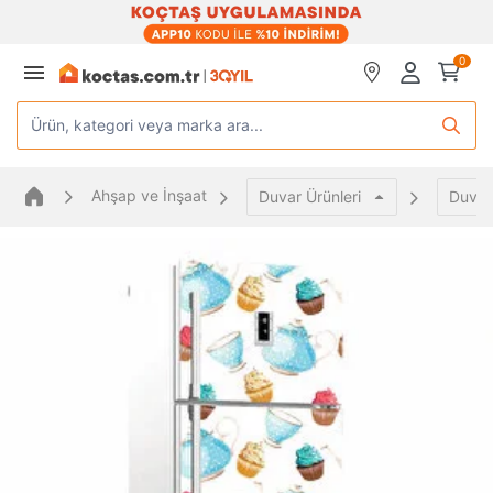
0
Ürün, kategori veya marka ara...
Ahşap ve İnşaat
Duvar Ürünleri
Duvar 