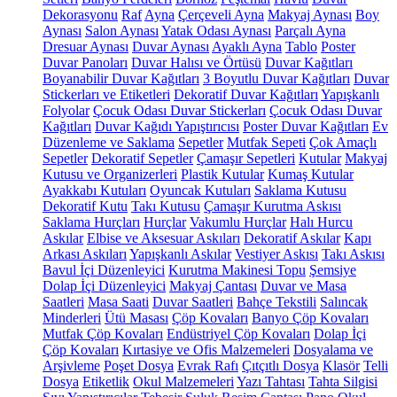
Dekorasyonu
Raf
Ayna
Çerçeveli Ayna
Makyaj Aynası
Boy
Aynası
Salon Aynası
Yatak Odası Aynası
Parçalı Ayna
Dresuar Aynası
Duvar Aynası
Ayaklı Ayna
Tablo
Poster
Duvar Panoları
Duvar Halısı ve Örtüsü
Duvar Kağıtları
Boyanabilir Duvar Kağıtları
3 Boyutlu Duvar Kağıtları
Duvar
Stickerları ve Etiketleri
Dekoratif Duvar Kağıtları
Yapışkanlı
Folyolar
Çocuk Odası Duvar Stickerları
Çocuk Odası Duvar
Kağıtları
Duvar Kağıdı Yapıştırıcısı
Poster Duvar Kağıtları
Ev
Düzenleme ve Saklama
Sepetler
Mutfak Sepeti
Çok Amaçlı
Sepetler
Dekoratif Sepetler
Çamaşır Sepetleri
Kutular
Makyaj
Kutusu ve Organizerleri
Plastik Kutular
Kumaş Kutular
Ayakkabı Kutuları
Oyuncak Kutuları
Saklama Kutusu
Dekoratif Kutu
Takı Kutusu
Çamaşır Kurutma Askısı
Saklama Hurçları
Hurçlar
Vakumlu Hurçlar
Halı Hurcu
Askılar
Elbise ve Aksesuar Askıları
Dekoratif Askılar
Kapı
Arkası Askıları
Yapışkanlı Askılar
Vestiyer Askısı
Takı Askısı
Bavul İçi Düzenleyici
Kurutma Makinesi Topu
Şemsiye
Dolap İçi Düzenleyici
Makyaj Çantası
Duvar ve Masa
Saatleri
Masa Saati
Duvar Saatleri
Bahçe Tekstili
Salıncak
Minderleri
Ütü Masası
Çöp Kovaları
Banyo Çöp Kovaları
Mutfak Çöp Kovaları
Endüstriyel Çöp Kovaları
Dolap İçi
Çöp Kovaları
Kırtasiye ve Ofis Malzemeleri
Dosyalama ve
Arşivleme
Poşet Dosya
Evrak Rafı
Çıtçıtlı Dosya
Klasör
Telli
Dosya
Etiketlik
Okul Malzemeleri
Yazı Tahtası
Tahta Silgisi