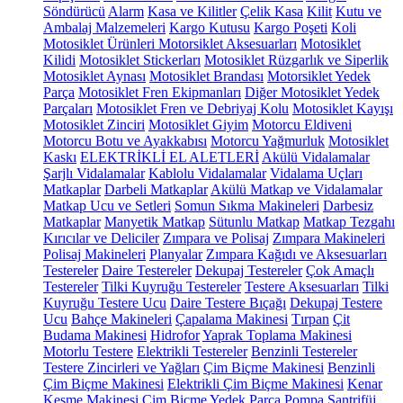
Söndürücü
Alarm
Kasa ve Kilitler
Çelik Kasa
Kilit
Kutu ve
Ambalaj Malzemeleri
Kargo Kutusu
Kargo Poşeti
Koli
Motosiklet Ürünleri
Motorsiklet Aksesuarları
Motosiklet
Kilidi
Motosiklet Stickerları
Motosiklet Rüzgarlık ve Siperlik
Motosiklet Aynası
Motosiklet Brandası
Motorsiklet Yedek
Parça
Motosiklet Fren Ekipmanları
Diğer Motosiklet Yedek
Parçaları
Motosiklet Fren ve Debriyaj Kolu
Motosiklet Kayışı
Motosiklet Zinciri
Motosiklet Giyim
Motorcu Eldiveni
Motorcu Botu ve Ayakkabısı
Motorcu Yağmurluk
Motosiklet
Kaskı
ELEKTRİKLİ EL ALETLERİ
Akülü Vidalamalar
Şarjlı Vidalamalar
Kablolu Vidalamalar
Vidalama Uçları
Matkaplar
Darbeli Matkaplar
Akülü Matkap ve Vidalamalar
Matkap Ucu ve Setleri
Somun Sıkma Makineleri
Darbesiz
Matkaplar
Manyetik Matkap
Sütunlu Matkap
Matkap Tezgahı
Kırıcılar ve Deliciler
Zımpara ve Polisaj
Zımpara Makineleri
Polisaj Makineleri
Planyalar
Zımpara Kağıdı ve Aksesuarları
Testereler
Daire Testereler
Dekupaj Testereler
Çok Amaçlı
Testereler
Tilki Kuyruğu Testereler
Testere Aksesuarları
Tilki
Kuyruğu Testere Ucu
Daire Testere Bıçağı
Dekupaj Testere
Ucu
Bahçe Makineleri
Çapalama Makinesi
Tırpan
Çit
Budama Makinesi
Hidrofor
Yaprak Toplama Makinesi
Motorlu Testere
Elektrikli Testereler
Benzinli Testereler
Testere Zincirleri ve Yağları
Çim Biçme Makinesi
Benzinli
Çim Biçme Makinesi
Elektrikli Çim Biçme Makinesi
Kenar
Kesme Makinesi
Çim Biçme Yedek Parça
Pompa
Santrifüj