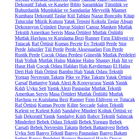
Dekoratif Tabak ve Kaseler
Biblo
Şaraplıklar
Tütsülük ve
Buhurdanlık
Mumluklar ve Şamdanlar
Meyvelik
Magnet
Kumbara
Dekoratif Taşlar
Kül Tablası
Nazar Boncuğu
Kitap
Tutucular
Müzik Kutusu
Yatak Tepsisi
Kokulu Taşlar
Ahşap
Dekorasyon Ürünleri
Duvar Süsleri
Cansız Manken
Mutfak
Tekstili
Amerikan Servis
Masa Örtüleri
Mutfak Önlüğü
Mutfak Havlusu ve Kurulama Bezi
Runner
Fırın Eldiveni ve
Tutacak
Raf Örtüsü
Kumaş Peçete
Ev Tekstili
Perde
Stor
Perde
Jaluziler
Tül Perde
Perde Aksesuarları
Fon Perde
Rustik Perde
Çocuk Odası Perdesi
Güneşlik
Mutfak Perdeleri
Halı
Yolluk
Mutfak Halısı
Makine Halısı
Shaggy Halı
Jüt ve
Hasır Halı
Çocuk Odası Halıları
Halı Kaydırmazı
El Halısı
Deri Halı
Halı Örtüsü
Bambu Halı
Yatak Odası Tekstili
Yorgan
Nevresim Takımı
Pike ve Pike Takımı
Yatak Örtüsü
Çarşaf
Battaniye
Yatak Alezi & Koruyucusu
Yastık
Yastık
Kılıfı
Uyku Seti
Yastık Alezi
Paspaslar
Mutfak Tekstili
Amerikan Servis
Masa Örtüleri
Mutfak Önlüğü
Mutfak
Havlusu ve Kurulama Bezi
Runner
Fırın Eldiveni ve Tutacak
Raf Örtüsü
Kumaş Peçete
Kilim
Seccade
Salon Tekstili
Kırlent ve Kırlent Kılıfı
Sandalye Minderi
Koltuk Örtüsü ve
Şalı
Dekoratif Yastık
Sandalye Kılıfı
Bahçe Tekstili
Salıncak
Minderleri
Bebek Odası Tekstili
Bebek Yorganı
Bebek
Çarşafı
Bebek Nevresim Takımı
Bebek Battaniyesi
Bebek
Uyku Seti
Banyo Tekstil
Banyo Paspasları
Banyo Bakım
Setleri
Banyo Perdeleri
Bornoz
Peştemal
Havlu
Duvar