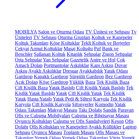
MOBİLYA
Salon ve Oturma Odası
TV Ünitesi ve Sehpası
Tv
Üniteleri
TV Sehpası
Oturma Grupları
Koltuk ve Kanepeler
Koltuk Takımları
Köşe Koltuklar
Tekli Koltuk ve Berjerler
Çekyat
Armut Koltuklar
Masaj Koltuğu
Puf
Bank ve
Benchler
Sallanan Koltuk
Kitaplık
Sehpalar
Zigon Sehpalar
Orta Sehpalar
Yan Sehpalar
Gazetelik
Antre ve Hol
Çok
Amaçlı Dolap
Portmantolar
Askılıklar
Kapı Askısı
Duvar
Askısı
Ayaklı Askılıklar
Dresuar
Ayakkabılık
Yatak Odası
Gardırop
Kapaklı Gardırop
Sürgülü Gardırop
Bez Gardırop
Açık Dolap
Köşe Gardırop
Yüklük
Baza
Tek Kişilik Baza
Çift Kişilik Baza
Yatak Başlığı
Çift Kişilik Yatak Başlığı
Tek
Kişilik Yatak Başlığı
Yatak
Çift Kişilik Yatak
Tek Kişilik
Yatak
Hasta Yatağı
Yatak Pedi & Şiltesi
Karyola
Tek Kişilik
Karyola
Çift Kişilik Karyola
Şifonyerler
Komodin
Yatak
Odası Takımları
Makyaj Masası
Takı Dolabı
Sandık
Paravan
Ofis ve Çalışma Mobilyaları
Çalışma ve Bilgisayar Masası
Oyuncu Koltukları
Çalışma ve Ofis Sandalyeleri
Keson
Ofis
Dolabı
Ofis Koltukları ve Kanepeleri
Ayaklı Küllükler
Laptop
Sehpası
Oyuncu Masası
Toplantı Masası
Ofis Masası ve
Takımları
Yemek Odası
Yemek Odası Takımları
Vitrin
Yemek