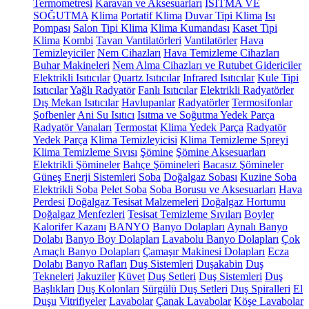
Termometresi
Karavan ve Aksesuarları
ISITMA VE
SOĞUTMA
Klima
Portatif Klima
Duvar Tipi Klima
Isı
Pompası
Salon Tipi Klima
Klima Kumandası
Kaset Tipi
Klima
Kombi
Tavan Vantilatörleri
Vantilatörler
Hava
Temizleyiciler
Nem Cihazları
Hava Temizleme Cihazları
Buhar Makineleri
Nem Alma Cihazları ve Rutubet Gidericiler
Elektrikli Isıtıcılar
Quartz Isıtıcılar
Infrared Isıtıcılar
Kule Tipi
Isıtıcılar
Yağlı Radyatör
Fanlı Isıtıcılar
Elektrikli Radyatörler
Dış Mekan Isıtıcılar
Havlupanlar
Radyatörler
Termosifonlar
Şofbenler
Ani Su Isıtıcı
Isıtma ve Soğutma Yedek Parça
Radyatör Vanaları
Termostat
Klima Yedek Parça
Radyatör
Yedek Parça
Klima Temizleyicisi
Klima Temizleme Spreyi
Klima Temizleme Sıvısı
Şömine
Şömine Aksesuarları
Elektrikli Şömineler
Bahçe Şömineleri
Bacasız Şömineler
Güneş Enerji Sistemleri
Soba
Doğalgaz Sobası
Kuzine Soba
Elektrikli Soba
Pelet Soba
Soba Borusu ve Aksesuarları
Hava
Perdesi
Doğalgaz Tesisat Malzemeleri
Doğalgaz Hortumu
Doğalgaz Menfezleri
Tesisat Temizleme Sıvıları
Boyler
Kalorifer Kazanı
BANYO
Banyo Dolapları
Aynalı Banyo
Dolabı
Banyo Boy Dolapları
Lavabolu Banyo Dolapları
Çok
Amaçlı Banyo Dolapları
Çamaşır Makinesi Dolapları
Ecza
Dolabı
Banyo Rafları
Duş Sistemleri
Duşakabin
Duş
Tekneleri
Jakuziler
Küvet
Duş Setleri
Duş Sistemleri
Duş
Başlıkları
Duş Kolonları
Sürgülü Duş Setleri
Duş Spiralleri
El
Duşu
Vitrifiyeler
Lavabolar
Çanak Lavabolar
Köşe Lavabolar