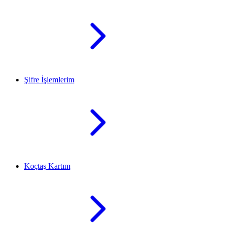
Şifre İşlemlerim
Koçtaş Kartım