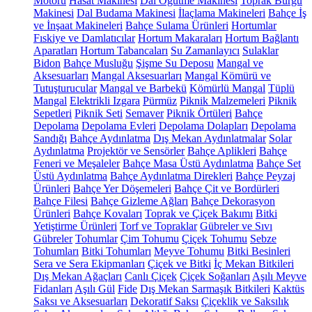
Motoru
Hasat Makinesi
Dal Öğütme Makinesi
Toprak Burgu
Makinesi
Dal Budama Makinesi
İlaçlama Makineleri
Bahçe İş
ve İnşaat Makineleri
Bahçe Sulama Ürünleri
Hortumlar
Fıskiye ve Damlatıcılar
Hortum Makaraları
Hortum Bağlantı
Aparatları
Hortum Tabancaları
Su Zamanlayıcı
Sulaklar
Bidon
Bahçe Musluğu
Şişme Su Deposu
Mangal ve
Aksesuarları
Mangal Aksesuarları
Mangal Kömürü ve
Tutuşturucular
Mangal ve Barbekü
Kömürlü Mangal
Tüplü
Mangal
Elektrikli Izgara
Pürmüz
Piknik Malzemeleri
Piknik
Sepetleri
Piknik Seti
Semaver
Piknik Örtüleri
Bahçe
Depolama
Depolama Evleri
Depolama Dolapları
Depolama
Sandığı
Bahçe Aydınlatma
Dış Mekan Aydınlatmalar
Solar
Aydınlatma
Projektör ve Sensörler
Bahçe Aplikleri
Bahçe
Feneri ve Meşaleler
Bahçe Masa Üstü Aydınlatma
Bahçe Set
Üstü Aydınlatma
Bahçe Aydınlatma Direkleri
Bahçe Peyzaj
Ürünleri
Bahçe Yer Döşemeleri
Bahçe Çit ve Bordürleri
Bahçe Filesi
Bahçe Gizleme Ağları
Bahçe Dekorasyon
Ürünleri
Bahçe Kovaları
Toprak ve Çiçek Bakımı
Bitki
Yetiştirme Ürünleri
Torf ve Topraklar
Gübreler ve Sıvı
Gübreler
Tohumlar
Çim Tohumu
Çiçek Tohumu
Sebze
Tohumları
Bitki Tohumları
Meyve Tohumu
Bitki Besinleri
Sera ve Sera Ekipmanları
Çiçek ve Bitki
İç Mekan Bitkileri
Dış Mekan Ağaçları
Canlı Çiçek
Çiçek Soğanları
Aşılı Meyve
Fidanları
Aşılı Gül
Fide
Dış Mekan Sarmaşık Bitkileri
Kaktüs
Saksı ve Aksesuarları
Dekoratif Saksı
Çiçeklik ve Saksılık