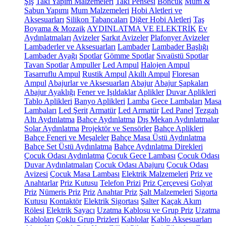
Şiş
Takı Yapım Malzemeleri
Takı Pensesi
Boncuk
Mum &
Sabun Yapımı
Mum Malzemeleri
Hobi Aletleri ve
Aksesuarları
Silikon Tabancaları
Diğer Hobi Aletleri
Taş
Boyama & Mozaik
AYDINLATMA VE ELEKTRİK
Ev
Aydınlatmaları
Avizeler
Sarkıt Avizeler
Plafonyer Avizeler
Lambaderler ve Aksesuarları
Lambader
Lambader Başlığı
Lambader Ayağı
Spotlar
Gömme Spotlar
Sıvaüstü Spotlar
Tavan Spotlar
Ampuller
Led Ampul
Halojen Ampul
Tasarruflu Ampul
Rustik Ampul
Akıllı Ampul
Floresan
Ampul
Abajurlar ve Aksesuarları
Abajur
Abajur Şapkaları
Abajur Ayaklığı
Fener ve Işıldaklar
Aplikler
Duvar Aplikleri
Tablo Aplikleri
Banyo Aplikleri
Lamba
Gece Lambaları
Masa
Lambaları
Led Şerit
Armatür
Led Armatür
Led Panel
Tezgah
Altı Aydınlatma
Bahçe Aydınlatma
Dış Mekan Aydınlatmalar
Solar Aydınlatma
Projektör ve Sensörler
Bahçe Aplikleri
Bahçe Feneri ve Meşaleler
Bahçe Masa Üstü Aydınlatma
Bahçe Set Üstü Aydınlatma
Bahçe Aydınlatma Direkleri
Çocuk Odası Aydınlatma
Çocuk Gece Lambası
Çocuk Odası
Duvar Aydınlatmaları
Çocuk Odası Abajuru
Çocuk Odası
Avizesi
Çocuk Masa Lambası
Elektrik Malzemeleri
Priz ve
Anahtarlar
Priz Kutusu
Telefon Prizi
Priz Çerçevesi
Golyat
Priz
Nümeris Priz
Priz
Anahtar Priz
Şalt Malzemeleri
Sigorta
Kutusu
Kontaktör
Elektrik Sigortası
Şalter
Kaçak Akım
Rölesi
Elektrik Sayacı
Uzatma Kablosu ve Grup Priz
Uzatma
Kabloları
Çoklu Grup Prizleri
Kablolar
Kablo Aksesuarları