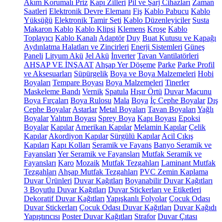
Akım Korumalı Priz
Kapı Zilleri
Pil ve Şarj Cihazları
Zaman
Saatleri
Elektronik Devre Elemanı
Fiş
Kablo Pabucu
Kablo
Yüksüğü
Elektronik Tamir Seti
Kablo Düzenleyiciler
Susta
Makaron Kablo
Kablo Klipsi
Klemens
Kroşe
Kablo
Toplayıcı
Kablo Kanalı
Adaptör
Duy
Buat Kutusu ve Kapağı
Aydınlatma Halatları ve Zincirleri
Enerji Sistemleri
Güneş
Paneli
Lityum Akü
Jel Akü
İnverter
Tavan Vantilatörleri
AHŞAP VE İNŞAAT
Ahşap Yer Döşeme
Parke
Parke Profil
ve Aksesuarları
Süpürgelik
Boya ve Boya Malzemeleri
Hobi
Boyaları
Tempare Boyası
Boya Malzemeleri
Tinerler
Maskeleme Bandı
Vernik
Spatula
Hışır Örtü
Duvar Macunu
Boya Fırçaları
Boya Rulosu
Mala
Boya
İç Cephe Boyalar
Dış
Cephe Boyalar
Astarlar
Metal Boyaları
Tavan Boyaları
Yağlı
Boyalar
Yalıtım Boyası
Sprey Boya
Kapı Boyası
Epoksi
Boyalar
Kapılar
Amerikan Kapılar
Melamin Kapılar
Çelik
Kapılar
Akordiyon Kapılar
Sürgülü Kapılar
Acil Çıkış
Kapıları
Kapı Kolları
Seramik ve Fayans
Banyo Seramik ve
Fayansları
Yer Seramik ve Fayansları
Mutfak Seramik ve
Fayansları
Karo
Mozaik
Mutfak Tezgahları
Laminant Mutfak
Tezgahları
Ahşap Mutfak Tezgahları
PVC Zemin Kaplama
Duvar Ürünleri
Duvar Kağıtları
Boyanabilir Duvar Kağıtları
3 Boyutlu Duvar Kağıtları
Duvar Stickerları ve Etiketleri
Dekoratif Duvar Kağıtları
Yapışkanlı Folyolar
Çocuk Odası
Duvar Stickerları
Çocuk Odası Duvar Kağıtları
Duvar Kağıdı
Yapıştırıcısı
Poster Duvar Kağıtları
Strafor
Duvar Çıtası