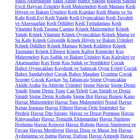
Saksı Aksesuarları
Saksı Altlığı
Bahçe Saksısı
Balkon Saksısı
Evcil Hayvan Ürünleri
Kedi Malzemeleri
Kedi Maması
Kedi
Hijyen ve Bakım Ürünleri
Kedi Kumları
Kedi Mama ve Su
Kabı
Kedi Evi
Kedi Yatağı
Kedi Oyuncakları
Kedi Tuvaleti
ve Aksesuarları
Kedi Ödülleri
Kedi Tırmalaması
Kedi
Vitamini
Kedi Taşıma Çantası
Köpek Malzemeleri
Köpek
Yatağı
Köpek Vitamini
Köpek Oyuncakları
Köpek Mama ve
Su Kabı
Köpek Güvenlik
Köpek Hijyen ve Bakım Ürünleri
Köpek Ödülleri
Köpek Maması
Köpek Kulübesi
Köpek
Tasmaları
Köpek Elbisesi
Köpek Kafesi
Kümesler
Kuş
Malzemeleri
Kuş Sağlık ve Bakım Ürünleri
Kuş Kafesleri ve
Aksesuarları
Kuş Yemi
Kuş Suluk ve Yemlikleri
Çocuk
Bahçe Oyuncakları
Kaydırak ve Salıncak
Oyun Evleri
Çocuk
Bahçe Sandalyeleri
Çocuk Bahçe Masaları
Uçurtma
Çocuk
Scooter
Çocuk Kaykay
Su Tabancası
Şişme Oyuncaklar
Akülü Araba
Su Aktivite Ürünleri
Şişme Havuz
Şişme Deniz
Yatağı
Şişme Deniz Topu
Can Yeleği
Can Simidi ve Deniz
Simidi
Şişme Deniz Kolluğu
Şişme Bot
Havuz Bonesi
Kano
Havuz Malzemeleri
Havuz Yapı Malzemeleri
Nozul
Havuz
Kenar Izgarası
Havuz Filtresi
Havuz Örtü Sistemleri
Su
Perdesi
Havuz Dip Süzgeç
Havuz ve Dozaj Pompası
Havuz
Kimyasalları
Havuz Temizlik Ekipmanları
Havuz Süpürge
Hortumu
Havuz Kepçesi
Havuz Robotu
Havuz Süpürgesi ve
Fırçası
Havuz Merdiveni
Havuz Duşu ve Masaj Jeti
Havuz
Aydınlatma ve Isıtma
Havuz Trafosu
Havuz Ampulü
Havuz