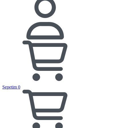
Sepetim
0