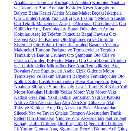
Anahtar ve Takımları
Kurbağcık Anahtarı
Kombine Anahtar
ve Takımları
Boru Anahtarı
Keskiler
Keser
Kargaburun
Balyoz
Balta
Kesici Aletler
Makas
Maket Bıçağı
Iskarpela
Oto Ürünleri
Lastik
Yaz Lastiği
Kış Lastiği
4 Mevsim Lastik
Oto Teknik Malzemeler
Araç İçi Aksesuar
Oto Güneşlik
Oto
Küllükler
Araç Buzdolapları
Bagaj Düzenleyici
Araba
Kokuları
Araç İçi Telefon Tutucular
Bagaj Havuzu
Oto
Paspası
Araç İçi Kamera
Oto Multimedya ve Görüntü
Sistemleri
Oto Bakım Temizlik Ürünleri
Basınçlı Yıkama
Makineleri
Tampon Parlatıcı ve Temizleyiciler
Torpido
Temizlik ve Bakım Ürünleri
Oto Şampuan
Oto Cila ve
Parlatıcı Ürünleri
Polyester Macun
Oto Cam Bakım Ürünleri
ve Temizleyiciler
Mikrofiber Bez
Araç Temizlik Seti
Araç
Boyaları
Araç Süpürgeleri
Araba Çizik Giderici
Motor
Temizleyici ve Bakım Ürünleri
Radyatör Temizleyiciler
Oto
Koltuk Kılıfı
Lastik Ekipmanları
Hava Kompresörü
Bijon
Anahtarı
Sibop ve Sibop Kapağı
Lastik Tamir Kiti
Kriko
Yağ
Motor Katkıları
Hidrolik Yağlar
Motor Yağı
Motor Yağı
Katkısı
Gres Yağı
Yakıt Katkısı
Şanzıman Yağı ve Katkısı
Akü ve Akü Aksesuarları
Akü
Akü Şarj Cihazları
Akü
Takviye Kablosu
Araç Dış Aksesuar
Plaka Aksesuarları
Silecek
Yan ve Tavan Çıtaları
Tampon Aksesuarları
Trafik
Setleri
Oto Brandaları
Vinç ve Vinç Aksesuarları
Jant ve Jant
Kapağı
Trafik Ürünleri
Oto Projektör
Diğer Trafik Ürünleri
İlk Yardım Çantası
Araç Sigortaları
Benzin Bidonu
Acil Çıkış