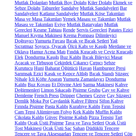
Mutfak Dolapları
Mutfak Boy Dolabı
Kiler Dolabı
Ekmek ve
Sebze Dolabı
Tabureler
Sandalye
Mutfak Sandalyeleri
Bar
Sandalyeleri
Katlanır Sandalyeler
Mutfak Köşe Takımları
Masa ve Masa Takımları
Yemek Masası ve Takımları
Mutfak
Masası ve Takımları
Eviye
Mutfak Bataryaları
Mutfak
Gereçleri
Kesme Tahtası
Rende
Servis Gereçleri
Patates Ezici
Manuel Kıyma Makinesi
Krema Pompası
Dilimleyici
Doğrayıcı
Yumurta Fırçası
Bıçak ve Bıçak Setleri
Yağ
Sıçratmaz
Soyucu, Oyacak
Ölçü Kabı ve Kaşığı
Merdane ve
Oklava
Hamur Açma Matı
Fındık Kıracağı ve Ceviz Kıracağı
Elek
Dondurma Kaşığı
Buz Kalıbı
Bıçak Bileyici Masat
Açacak ve Tirbuşon
Çekirdek Çıkarıcı
Çırpıcı
Sebze
Kurutucu
Huni
Baharat Öğütücü
Havan
Hamburger Presi
Sarımsak Ezici
Kaşık ve Kepçe Altlığı
Bıçak Standı
Süzgeç
Nihale
İçli Köfte Aparatı
Yumurta Zamanlayıcı
Dondurma
Kalıbı
Buz Kovası
Et Dövme Aleti
Sarma Makinesi
Kahve
Değirmenleri
Limon Sıkacağı
Pişirme Grubu
Çay ve Kahve
Demleme
French Press
Dripper
Chemex
Cezve
Çay Süzgeci
Demlik
Moka Pot
Çaydanlık
Kahve Filtresi
Sifon Kahve
Fırında Pişirme
Pasta Kalıbı
Kurabiye Kalıbı
Fırın Tepsisi
Cam Tepsi
Alüminyum Folyo
Kek Kalıbı
Muffin Kalıbı
Çikolata Kalıbı
Güveç
Pişirme Kağıdı
Pizza Tepsisi
Tart
Kalıbı
Ocak Üstü Pişirme
Tava ve Tava Setleri
Ocak Üstü
Tost Makinesi
Ocak Üstü Sac
Sahan
Düdüklü Tencere
Tencere ve Tava Aksesuarları
Tencere ve Tencere Setleri
Çöp