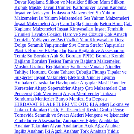
Duvar Kaplama
Silikon ve Mastikler
Silikon
Mum Silikon
Köpük
Mastik
Tavan Ürünleri
Kartonpiyer
Tavan Kaplama
İnşaat ve İzolasyon
İzolasyon Malzemeleri
Su Yalıtım
Malzemeleri
Isı Yalıtım Malzemeleri
Ses Yalıtım Malzemeleri
İnşaat Malzemeleri
Alçı
Cam Tuğla
Çimento
Beton Harcı
Çatı
Kaplama Malzemeleri
İnşaat Kimyasalları
İnşaat Temizlik
Ürünleri
Lavabo Çözücü
Harç ve Sıva Çözücü
Çok Amaçlı
Temizlik
Yağlayıcı ve Pas Çözücü
Yapı Kimyasalları
Derz
Dolgu
Seramik Yapıştırıcılar
Sıvı Conta
Strafor Yapıştırılar
Plastik Boru ve Ek Parçalar
Boru Bağlantı ve Aksesuarları
Temiz Su Boruları
Atık Su Boruları
PPRC Borular
Kombi
Bağlantı Boruları
Tesisat Tamir ve Bağlantı Malzemeleri
Musluk Uzatma
Regülatörler
Valfler ve Vanalar
Nipeller
Tahliye Hortumu
Conta
Taharet Çubuğu
Fittings
Tıpalar ve
Süzgeçler
İnşaat Makineleri
Elektrikli Vinçler
Taşıma
Arabaları
Caraskallar
Havlupanlar
Ahşaplar
Masif Paneller
Keresteler
Ahşap Seperatörler
Ahşap Çatı Malzemeleri
Çatı
Penceresi
Çatı Merdiveni
Ahşap Merdivenler
Trabzan
Sundurma
Menfezler
Banyo Menfezi
Su Deposu
HIRDAVAT EL ALETLERİ VE OTO
El Aletleri
Lokma ve
Lokma Takımları
Çekiç
El Testereleri
Kesici Grubu
Pense
Tornavida
Seramik ve Sıvacı Aletleri
Mengene ve İşkenceler
Zımbalar ve Aksesuarları
Zımpara ve Eğeler
Anahtarlar
Anahtar Takımları
Alyan Anahtarları
Açık Ağız Anahtar
İngiliz Anahtarı
İki Ağızlı Anahtar
Tork Anahtarı
Yıldız