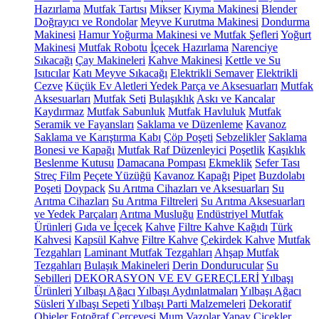
Hazırlama
Mutfak Tartısı
Mikser
Kıyma Makinesi
Blender
Doğrayıcı ve Rondolar
Meyve Kurutma Makinesi
Dondurma
Makinesi
Hamur Yoğurma Makinesi ve Mutfak Şefleri
Yoğurt
Makinesi
Mutfak Robotu
İçecek Hazırlama
Narenciye
Sıkacağı
Çay Makineleri
Kahve Makinesi
Kettle ve Su
Isıtıcılar
Katı Meyve Sıkacağı
Elektrikli Semaver
Elektrikli
Cezve
Küçük Ev Aletleri Yedek Parça ve Aksesuarları
Mutfak
Aksesuarları
Mutfak Seti
Bulaşıklık
Askı ve Kancalar
Kaydırmaz
Mutfak Sabunluk
Mutfak Havluluk
Mutfak
Seramik ve Fayansları
Saklama ve Düzenleme
Kavanoz
Saklama ve Karıştırma Kabı
Çöp Poşeti
Sebzelikler
Saklama
Bonesi ve Kapağı
Mutfak Raf Düzenleyici
Poşetlik
Kaşıklık
Beslenme Kutusu
Damacana Pompası
Ekmeklik
Sefer Tası
Streç Film
Peçete Yüzüğü
Kavanoz Kapağı
Pipet
Buzdolabı
Poşeti
Doypack
Su Arıtma Cihazları ve Aksesuarları
Su
Arıtma Cihazları
Su Arıtma Filtreleri
Su Arıtma Aksesuarları
ve Yedek Parçaları
Arıtma Musluğu
Endüstriyel Mutfak
Ürünleri
Gıda ve İçecek
Kahve
Filtre Kahve Kağıdı
Türk
Kahvesi
Kapsül Kahve
Filtre Kahve
Çekirdek Kahve
Mutfak
Tezgahları
Laminant Mutfak Tezgahları
Ahşap Mutfak
Tezgahları
Bulaşık Makineleri
Derin Dondurucular
Su
Sebilleri
DEKORASYON VE EV GEREÇLERİ
Yılbaşı
Ürünleri
Yılbaşı Ağacı
Yılbaşı Aydınlatmaları
Yılbaşı Ağacı
Süsleri
Yılbaşı Sepeti
Yılbaşı Parti Malzemeleri
Dekoratif
Objeler
Fotoğraf Çerçevesi
Mum
Vazolar
Yapay Çiçekler