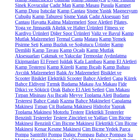
Sinek Kovucular
Çadır Matı
Kamp Masası
Pusula
Kampet
Kamp Duşu
Isıtıcılar
Kamp Çantası
Şişme Yastık
Magnezyum
Çubuğu
Kamp Taburesi
Şişme Yatak
Çadır Aksesuarı
Sırt
Çantası
Hayatta Kalma Malzemeleri
Spor Aletleri
Pilates,
Yoga ve Jimnastik
Ağırlık ve Halter Ürünleri
Fitness ve
Kardiyo Ürünleri
Diğer Spor Ürünleri
Valiz ve Bavul
Kamp
Mutfak Malzemeleri
Termal Çanta
Matara
Kamp Yemek
Pişirme Seti
Kamp Buzluk ve Soğutucu Ürünler
Kamp
Demliği
Kamp Tavası
Kamp Ocağı
Kamp Mutfak
Aksesuarları
Çakmak ve Yakıcılar
Termoslar
Aydınlatma
Ekipmanları
El Feneri
Işıldak
Kafa Lambası
Kamp El Aletleri
Kamp Testeresi
Kamp Küreği
Kamp Bıçağı
Kamp Baltası
Avcılık Malzemeleri
Balık Av Malzemeleri
Bisiklet ve
Scooter
Bisiklet
Elektrikli Scooter
Bahçe Aletleri
Çapa
Kürek
Bahçe Eldiveni
Tırmık
Budama Makası
Aşı Makası
Fide
Dikici ve Sökücü
Orak
Bahçe El Aleti Setleri
Çim Makası
Tırpan Misinası
Aşı Bıçağı
Meyve Toplama Aleti
Budama
Testeresi
Bahçe Çatalı
Kazma
Bahçe Makineleri
Çapalama
Makinesi
Tırpan
Çit Budama Makinesi
Hidrofor
Yaprak
Toplama Makinesi
Motorlu Testere
Elektrikli Testereler
Benzinli Testereler
Testere Zincirleri ve Yağları
Çim Biçme
Makinesi
Benzinli Çim Biçme Makinesi
Elektrikli Çim Biçme
Makinesi
Kenar Kesme Makinesi
Çim Biçme Yedek Parça
Pompa
Santrifüj Pompa
Dalgıç Pompası
Bahçe Pompası
Su