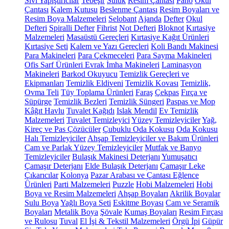
Sıvı Yapıştırıcılar
Tebeşir
Suluk
Resim Çantası
Pano
Okul
Çantası
Kalem Kutusu
Beslenme Çantası
Resim Boyaları ve
Resim Boya Malzemeleri
Selobant
Ajanda
Defter
Okul
Defteri
Spiralli Defter
Fihrist
Not Defteri
Bloknot
Kırtasiye
Malzemeleri
Masaüstü Gereçleri
Kırtasiye Kağıt Ürünleri
Kırtasiye Seti
Kalem ve Yazı Gereçleri
Koli Bandı Makinesi
Para Makineleri
Para Çekmeceleri
Para Sayma Makineleri
Ofis Sarf Ürünleri
Evrak İmha Makineleri
Laminasyon
Makineleri
Barkod Okuyucu
Temizlik Gereçleri ve
Ekipmanları
Temizlik Eldiveni
Temizlik Kovası
Temizlik,
Ovma Teli
Tüy Toplama Ürünleri
Faraş
Çekpas
Fırça ve
Süpürge
Temizlik Bezleri
Temizlik Süngeri
Paspas ve Mop
Kâğıt Havlu
Tuvalet Kağıdı
Islak Mendil
Ev Temizlik
Malzemeleri
Tuvalet Temizleyici
Yüzey Temizleyiciler
Yağ,
Kireç ve Pas Çözücüler
Çubuklu Oda Kokusu
Oda Kokusu
Halı Temizleyiciler
Ahşap Temizleyiciler ve Bakım Ürünleri
Cam ve Parlak Yüzey Temizleyiciler
Mutfak ve Banyo
Temizleyiciler
Bulaşık Makinesi Deterjanı
Yumuşatıcı
Çamaşır Deterjanı
Elde Bulaşık Deterjanı
Çamaşır Leke
Çıkarıcılar
Kolonya
Pazar Arabası ve Çantası
Eğlence
Ürünleri
Parti Malzemeleri
Puzzle
Hobi Malzemeleri
Hobi
Boya ve Resim Malzemeleri
Ahşap Boyaları
Akrilik Boyalar
Sulu Boya
Yağlı Boya Seti
Eskitme Boyası
Cam ve Seramik
Boyaları
Metalik Boya
Şövale
Kumaş Boyaları
Resim Fırçası
ve Rulosu
Tuval
El İşi & Tekstil Malzemeleri
Örgü İpi
Güpür