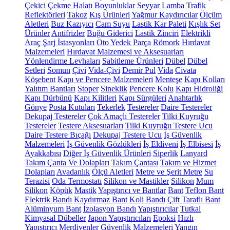
Çekici
Çekme Halatı
Boyunluklar
Seyyar Lamba
Trafik
Reflektörleri
Takoz
Kış Ürünleri
Yağmur Kaydırıcılar
Ölçüm
Aletleri
Buz Kazıyıcı
Cam Suyu
Lastik Kar Paleti
Kışlık Set
Ürünler
Antifrizler
Buğu Giderici
Lastik Zinciri
Elektrikli
Araç Şarj İstasyonları
Oto Yedek Parça
Römork
Hırdavat
Malzemeleri
Hırdavat Malzemesi ve Aksesuarları
Yönlendirme Levhaları
Sabitleme Ürünleri
Dübel
Dübel
Setleri
Somun
Çivi
Vida-Çivi
Demir Pul
Vida
Civata
Köşebent
Kapı ve Pencere Malzemeleri
Menteşe
Kapı Kolları
Yalıtım Bantları
Stoper
Sineklik
Pencere Kolu
Kapı Hidroliği
Kapı Dürbünü
Kapı Kilitleri
Kapı Sürgüleri
Anahtarlık
Gönye
Posta Kutuları
Tekerlek
Testereler
Daire Testereler
Dekupaj Testereler
Çok Amaçlı Testereler
Tilki Kuyruğu
Testereler
Testere Aksesuarları
Tilki Kuyruğu Testere Ucu
Daire Testere Bıçağı
Dekupaj Testere Ucu
İş Güvenlik
Malzemeleri
İş Güvenlik Gözlükleri
İş Eldiveni
İş Elbisesi
İş
Ayakkabısı
Diğer İş Güvenlik Ürünleri
Siperlik
Lanyard
Takım Çanta Ve Dolapları
Takım Çantası
Takım ve Hizmet
Dolapları
Avadanlık
Ölçü Aletleri
Metre ve Şerit Metre
Su
Terazisi
Oda Termostatı
Silikon ve Mastikler
Silikon
Mum
Silikon
Köpük
Mastik
Yapıştırıcı ve Bantlar
Bant
Teflon Bant
Elektrik Bandı
Kaydırmaz Bant
Koli Bandı
Çift Taraflı Bant
Alüminyum Bant
İzolasyon Bandı
Yapıştırıcılar
Tutkal
Kimyasal Dübeller
Japon Yapıştırıcıları
Epoksi
Hızlı
Yapıştırıcı
Merdivenler
Güvenlik Malzemeleri
Yangın