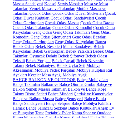
Masası Sandalyesi
Konsol
Servis Masaları
Masa ve Masa
Takımları
Yemek Masası ve Takımları
Mutfak Masası ve
Takımları
Çocuk Odası
Çocuk Odası Duvar Stickerları
Çocuk
Odası Duvar Kağıtları
Çocuk Odası Sandalyeleri
Çocuk
Odası Gardıropları
Çocuk Odası Masası
Çocuk Odası Bazası
Çocuk Odası Takımları
Çocuk Odası Komodini
Çocuk Odası
Karyolaları
Genç Odası
Genç Odası Takımları
Genç Odası
Komodini
Genç Odası Şifonyerleri
Genç Odası Bazaları
Genç Odası Gardıropları
Genç Odası Karyolaları
Ranza
Bebek Odası
Bebek Beşikleri
Mama Sandalyesi
Bebek
Karyolaları
Bebek Gardıropları
Bebek Yatakları
Bebek Odası
Takımları
Oyuncak Dolabı
Bebek Şifonyer
Bebek Odası
Tekstili
Bebek Yorganı
Bebek Çarşafı
Bebek Nevresim
Takımı
Bebek Battaniyesi
Bebek Uyku Seti
Mobilya
Aksesuarları
Mobilya Yedek Parçaları
Mobilya Kulpları
Raf
Ayakları
Keçeler
Masa Ayağı
Mobilya Ayağı
BAHÇE,BALKON VE OUTDOOR
Bahçe Mobilyaları
Bahçe Takımları
Balkon ve Bahçe Oturma Grubu
Bahçe ve
Balkon Yemek Masası Takımları
Balkon ve Bahçe Köşe
Takımı
Bistro Setleri
Bahçe Minderi
Çardak ve Kameriyeler
Bahçe ve Balkon Masası
Bahçe Şemsiyesi
Bahçe Bankı
Bahçe Sandalyeleri
Bahçe Sehpası
Bahçe Mobilya Kılıfları
Hamak
Bahçe Salıncağı
Şezlong
Bahçe Koltukları
Ahşap Ev
ve Bungalov
Tente
Prefabrik Evler
Kamp Spor ve Outdoor
Kamp Malzemeleri
Çadırlar
Kamp Sandalyesi
Uyku Tulumu