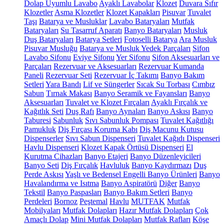
Dolap Uyumlu Lavabo
Ayaklı Lavabolar
Klozet
Duvara Sıfır
Klozetler
Asma Klozetler
Klozet Kapakları
Pisuvar
Tuvalet
Taşı
Batarya ve Musluklar
Lavabo Bataryaları
Mutfak
Bataryaları
Su Tasarruf Aparatı
Banyo Bataryaları
Musluk
Duş Bataryaları
Batarya Setleri
Fotoselli Batarya
Ara Musluk
Pisuvar Musluğu
Batarya ve Musluk Yedek Parçaları
Sifon
Lavabo Sifonu
Eviye Sifonu
Yer Sifonu
Sifon Aksesuarları ve
Parçaları
Rezervuar ve Aksesuarları
Rezervuar Kumanda
Paneli
Rezervuar Seti
Rezervuar İç Takımı
Banyo Bakım
Setleri
Yara Bandı
Lif ve Süngerler
Sıcak Su Torbası
Cımbız
Sabun
Tırnak Makası
Banyo Seramik ve Fayansları
Banyo
Aksesuarları
Tuvalet ve Klozet Fırçaları
Ayaklı Fırçalık ve
Kağıtlık Seti
Duş Rafı
Banyo Aynaları
Banyo Askısı
Banyo
Taburesi
Sabunluk
Sıvı Sabunluk Pompası
Tuvalet Kağıtlığı
Pamukluk
Diş Fırçası Koruma Kabı
Diş Macunu Kutusu
Dispenserler
Sıvı Sabun Dispenseri
Tuvalet Kağıdı Dispenseri
Havlu Dispenseri
Klozet Kapak Örtüsü Dispenseri
El
Kurutma Cihazları
Banyo Etajeri
Banyo Düzenleyicileri
Banyo Seti
Diş Fırçalık
Havluluk
Banyo Kaydırmazı
Duş
Perde Askısı
Yaşlı ve Bedensel Engelli Banyo Ürünleri
Banyo
Havalandırma ve Isıtma
Banyo Aspiratörü
Diğer
Banyo
Tekstil
Banyo Paspasları
Banyo Bakım Setleri
Banyo
Perdeleri
Bornoz
Peştemal
Havlu
MUTFAK
Mutfak
Mobilyaları
Mutfak Dolapları
Hazır Mutfak Dolapları
Çok
Amaçlı Dolap
Mini Mutfak Dolapları
Mutfak Rafları
Köşe