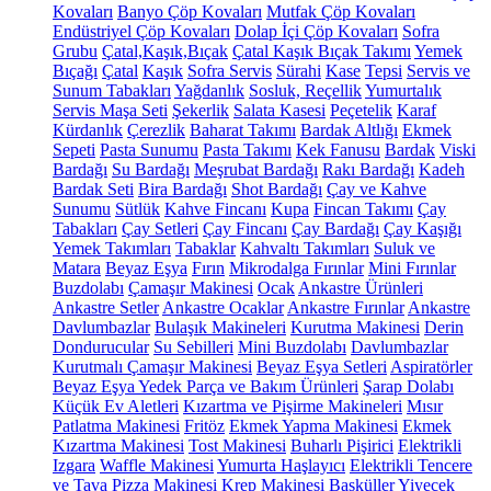
Kovaları
Banyo Çöp Kovaları
Mutfak Çöp Kovaları
Endüstriyel Çöp Kovaları
Dolap İçi Çöp Kovaları
Sofra
Grubu
Çatal,Kaşık,Bıçak
Çatal Kaşık Bıçak Takımı
Yemek
Bıçağı
Çatal
Kaşık
Sofra Servis
Sürahi
Kase
Tepsi
Servis ve
Sunum Tabakları
Yağdanlık
Sosluk, Reçellik
Yumurtalık
Servis Maşa Seti
Şekerlik
Salata Kasesi
Peçetelik
Karaf
Kürdanlık
Çerezlik
Baharat Takımı
Bardak Altlığı
Ekmek
Sepeti
Pasta Sunumu
Pasta Takımı
Kek Fanusu
Bardak
Viski
Bardağı
Su Bardağı
Meşrubat Bardağı
Rakı Bardağı
Kadeh
Bardak Seti
Bira Bardağı
Shot Bardağı
Çay ve Kahve
Sunumu
Sütlük
Kahve Fincanı
Kupa
Fincan Takımı
Çay
Tabakları
Çay Setleri
Çay Fincanı
Çay Bardağı
Çay Kaşığı
Yemek Takımları
Tabaklar
Kahvaltı Takımları
Suluk ve
Matara
Beyaz Eşya
Fırın
Mikrodalga Fırınlar
Mini Fırınlar
Buzdolabı
Çamaşır Makinesi
Ocak
Ankastre Ürünleri
Ankastre Setler
Ankastre Ocaklar
Ankastre Fırınlar
Ankastre
Davlumbazlar
Bulaşık Makineleri
Kurutma Makinesi
Derin
Dondurucular
Su Sebilleri
Mini Buzdolabı
Davlumbazlar
Kurutmalı Çamaşır Makinesi
Beyaz Eşya Setleri
Aspiratörler
Beyaz Eşya Yedek Parça ve Bakım Ürünleri
Şarap Dolabı
Küçük Ev Aletleri
Kızartma ve Pişirme Makineleri
Mısır
Patlatma Makinesi
Fritöz
Ekmek Yapma Makinesi
Ekmek
Kızartma Makinesi
Tost Makinesi
Buharlı Pişirici
Elektrikli
Izgara
Waffle Makinesi
Yumurta Haşlayıcı
Elektrikli Tencere
ve Tava
Pizza Makinesi
Krep Makinesi
Basküller
Yiyecek