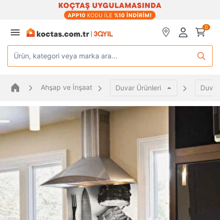
0
Ürün, kategori veya marka ara...
Ahşap ve İnşaat
Duvar Ürünleri
Duvar 