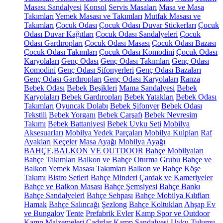
Masası Sandalyesi
Konsol
Servis Masaları
Masa ve Masa
Takımları
Yemek Masası ve Takımları
Mutfak Masası ve
Takımları
Çocuk Odası
Çocuk Odası Duvar Stickerları
Çocuk
Odası Duvar Kağıtları
Çocuk Odası Sandalyeleri
Çocuk
Odası Gardıropları
Çocuk Odası Masası
Çocuk Odası Bazası
Çocuk Odası Takımları
Çocuk Odası Komodini
Çocuk Odası
Karyolaları
Genç Odası
Genç Odası Takımları
Genç Odası
Komodini
Genç Odası Şifonyerleri
Genç Odası Bazaları
Genç Odası Gardıropları
Genç Odası Karyolaları
Ranza
Bebek Odası
Bebek Beşikleri
Mama Sandalyesi
Bebek
Karyolaları
Bebek Gardıropları
Bebek Yatakları
Bebek Odası
Takımları
Oyuncak Dolabı
Bebek Şifonyer
Bebek Odası
Tekstili
Bebek Yorganı
Bebek Çarşafı
Bebek Nevresim
Takımı
Bebek Battaniyesi
Bebek Uyku Seti
Mobilya
Aksesuarları
Mobilya Yedek Parçaları
Mobilya Kulpları
Raf
Ayakları
Keçeler
Masa Ayağı
Mobilya Ayağı
BAHÇE,BALKON VE OUTDOOR
Bahçe Mobilyaları
Bahçe Takımları
Balkon ve Bahçe Oturma Grubu
Bahçe ve
Balkon Yemek Masası Takımları
Balkon ve Bahçe Köşe
Takımı
Bistro Setleri
Bahçe Minderi
Çardak ve Kameriyeler
Bahçe ve Balkon Masası
Bahçe Şemsiyesi
Bahçe Bankı
Bahçe Sandalyeleri
Bahçe Sehpası
Bahçe Mobilya Kılıfları
Hamak
Bahçe Salıncağı
Şezlong
Bahçe Koltukları
Ahşap Ev
ve Bungalov
Tente
Prefabrik Evler
Kamp Spor ve Outdoor
Kamp Malzemeleri
Çadırlar
Kamp Sandalyesi
Uyku Tulumu