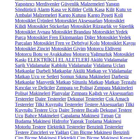
Yapıştırıcı
Merdivenler
Güvenlik Malzemeleri
Yangın
Söndürücü
Alarm
Kasa ve Kilitler
Çelik Kasa
Kilit
Kutu ve
Ambalaj Malzemeleri
Kargo Kutusu
Kargo Poşeti
Koli
Motosiklet Ürünleri
Motorsiklet Aksesuarları
Motosiklet
Kilidi
Motosiklet Stickerları
Motosiklet Rüzgarlık ve Siperlik
Motosiklet Aynası
Motosiklet Brandası
Motorsiklet Yedek
Parça
Motosiklet Fren Ekipmanları
Diğer Motosiklet Yedek
Parçaları
Motosiklet Fren ve Debriyaj Kolu
Motosiklet Kayışı
Motosiklet Zinciri
Motosiklet Giyim
Motorcu Eldiveni
Motorcu Botu ve Ayakkabısı
Motorcu Yağmurluk
Motosiklet
Kaskı
ELEKTRİKLİ EL ALETLERİ
Akülü Vidalamalar
Şarjlı Vidalamalar
Kablolu Vidalamalar
Vidalama Uçları
Matkaplar
Darbeli Matkaplar
Akülü Matkap ve Vidalamalar
Matkap Ucu ve Setleri
Somun Sıkma Makineleri
Darbesiz
Matkaplar
Manyetik Matkap
Sütunlu Matkap
Matkap Tezgahı
Kırıcılar ve Deliciler
Zımpara ve Polisaj
Zımpara Makineleri
Polisaj Makineleri
Planyalar
Zımpara Kağıdı ve Aksesuarları
Testereler
Daire Testereler
Dekupaj Testereler
Çok Amaçlı
Testereler
Tilki Kuyruğu Testereler
Testere Aksesuarları
Tilki
Kuyruğu Testere Ucu
Daire Testere Bıçağı
Dekupaj Testere
Ucu
Bahçe Makineleri
Çapalama Makinesi
Tırpan
Çit
Budama Makinesi
Hidrofor
Yaprak Toplama Makinesi
Motorlu Testere
Elektrikli Testereler
Benzinli Testereler
Testere Zincirleri ve Yağları
Çim Biçme Makinesi
Benzinli
Çim Biçme Makinesi
Elektrikli Çim Biçme Makinesi
Kenar