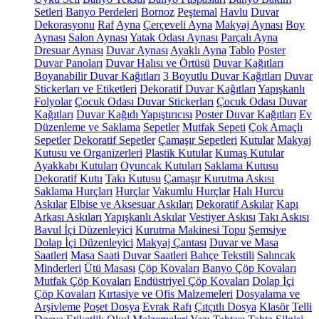
Setleri
Banyo Perdeleri
Bornoz
Peştemal
Havlu
Duvar
Dekorasyonu
Raf
Ayna
Çerçeveli Ayna
Makyaj Aynası
Boy
Aynası
Salon Aynası
Yatak Odası Aynası
Parçalı Ayna
Dresuar Aynası
Duvar Aynası
Ayaklı Ayna
Tablo
Poster
Duvar Panoları
Duvar Halısı ve Örtüsü
Duvar Kağıtları
Boyanabilir Duvar Kağıtları
3 Boyutlu Duvar Kağıtları
Duvar
Stickerları ve Etiketleri
Dekoratif Duvar Kağıtları
Yapışkanlı
Folyolar
Çocuk Odası Duvar Stickerları
Çocuk Odası Duvar
Kağıtları
Duvar Kağıdı Yapıştırıcısı
Poster Duvar Kağıtları
Ev
Düzenleme ve Saklama
Sepetler
Mutfak Sepeti
Çok Amaçlı
Sepetler
Dekoratif Sepetler
Çamaşır Sepetleri
Kutular
Makyaj
Kutusu ve Organizerleri
Plastik Kutular
Kumaş Kutular
Ayakkabı Kutuları
Oyuncak Kutuları
Saklama Kutusu
Dekoratif Kutu
Takı Kutusu
Çamaşır Kurutma Askısı
Saklama Hurçları
Hurçlar
Vakumlu Hurçlar
Halı Hurcu
Askılar
Elbise ve Aksesuar Askıları
Dekoratif Askılar
Kapı
Arkası Askıları
Yapışkanlı Askılar
Vestiyer Askısı
Takı Askısı
Bavul İçi Düzenleyici
Kurutma Makinesi Topu
Şemsiye
Dolap İçi Düzenleyici
Makyaj Çantası
Duvar ve Masa
Saatleri
Masa Saati
Duvar Saatleri
Bahçe Tekstili
Salıncak
Minderleri
Ütü Masası
Çöp Kovaları
Banyo Çöp Kovaları
Mutfak Çöp Kovaları
Endüstriyel Çöp Kovaları
Dolap İçi
Çöp Kovaları
Kırtasiye ve Ofis Malzemeleri
Dosyalama ve
Arşivleme
Poşet Dosya
Evrak Rafı
Çıtçıtlı Dosya
Klasör
Telli