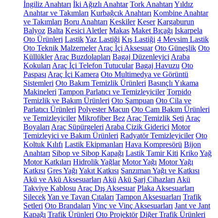
İngiliz Anahtarı
İki Ağızlı Anahtar
Tork Anahtarı
Yıldız
Anahtar ve Takımları
Kurbağcık Anahtarı
Kombine Anahtar
ve Takımları
Boru Anahtarı
Keskiler
Keser
Kargaburun
Balyoz
Balta
Kesici Aletler
Makas
Maket Bıçağı
Iskarpela
Oto Ürünleri
Lastik
Yaz Lastiği
Kış Lastiği
4 Mevsim Lastik
Oto Teknik Malzemeler
Araç İçi Aksesuar
Oto Güneşlik
Oto
Küllükler
Araç Buzdolapları
Bagaj Düzenleyici
Araba
Kokuları
Araç İçi Telefon Tutucular
Bagaj Havuzu
Oto
Paspası
Araç İçi Kamera
Oto Multimedya ve Görüntü
Sistemleri
Oto Bakım Temizlik Ürünleri
Basınçlı Yıkama
Makineleri
Tampon Parlatıcı ve Temizleyiciler
Torpido
Temizlik ve Bakım Ürünleri
Oto Şampuan
Oto Cila ve
Parlatıcı Ürünleri
Polyester Macun
Oto Cam Bakım Ürünleri
ve Temizleyiciler
Mikrofiber Bez
Araç Temizlik Seti
Araç
Boyaları
Araç Süpürgeleri
Araba Çizik Giderici
Motor
Temizleyici ve Bakım Ürünleri
Radyatör Temizleyiciler
Oto
Koltuk Kılıfı
Lastik Ekipmanları
Hava Kompresörü
Bijon
Anahtarı
Sibop ve Sibop Kapağı
Lastik Tamir Kiti
Kriko
Yağ
Motor Katkıları
Hidrolik Yağlar
Motor Yağı
Motor Yağı
Katkısı
Gres Yağı
Yakıt Katkısı
Şanzıman Yağı ve Katkısı
Akü ve Akü Aksesuarları
Akü
Akü Şarj Cihazları
Akü
Takviye Kablosu
Araç Dış Aksesuar
Plaka Aksesuarları
Silecek
Yan ve Tavan Çıtaları
Tampon Aksesuarları
Trafik
Setleri
Oto Brandaları
Vinç ve Vinç Aksesuarları
Jant ve Jant
Kapağı
Trafik Ürünleri
Oto Projektör
Diğer Trafik Ürünleri