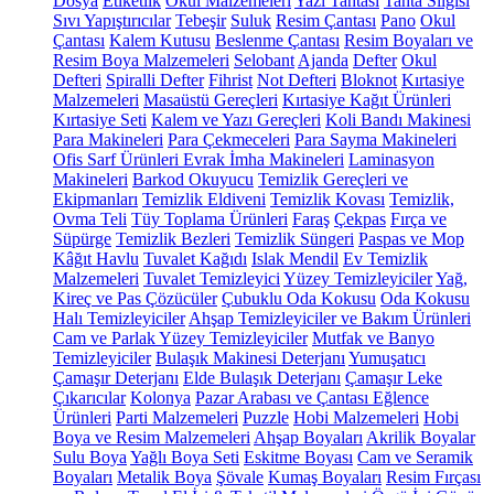
Dosya
Etiketlik
Okul Malzemeleri
Yazı Tahtası
Tahta Silgisi
Sıvı Yapıştırıcılar
Tebeşir
Suluk
Resim Çantası
Pano
Okul
Çantası
Kalem Kutusu
Beslenme Çantası
Resim Boyaları ve
Resim Boya Malzemeleri
Selobant
Ajanda
Defter
Okul
Defteri
Spiralli Defter
Fihrist
Not Defteri
Bloknot
Kırtasiye
Malzemeleri
Masaüstü Gereçleri
Kırtasiye Kağıt Ürünleri
Kırtasiye Seti
Kalem ve Yazı Gereçleri
Koli Bandı Makinesi
Para Makineleri
Para Çekmeceleri
Para Sayma Makineleri
Ofis Sarf Ürünleri
Evrak İmha Makineleri
Laminasyon
Makineleri
Barkod Okuyucu
Temizlik Gereçleri ve
Ekipmanları
Temizlik Eldiveni
Temizlik Kovası
Temizlik,
Ovma Teli
Tüy Toplama Ürünleri
Faraş
Çekpas
Fırça ve
Süpürge
Temizlik Bezleri
Temizlik Süngeri
Paspas ve Mop
Kâğıt Havlu
Tuvalet Kağıdı
Islak Mendil
Ev Temizlik
Malzemeleri
Tuvalet Temizleyici
Yüzey Temizleyiciler
Yağ,
Kireç ve Pas Çözücüler
Çubuklu Oda Kokusu
Oda Kokusu
Halı Temizleyiciler
Ahşap Temizleyiciler ve Bakım Ürünleri
Cam ve Parlak Yüzey Temizleyiciler
Mutfak ve Banyo
Temizleyiciler
Bulaşık Makinesi Deterjanı
Yumuşatıcı
Çamaşır Deterjanı
Elde Bulaşık Deterjanı
Çamaşır Leke
Çıkarıcılar
Kolonya
Pazar Arabası ve Çantası
Eğlence
Ürünleri
Parti Malzemeleri
Puzzle
Hobi Malzemeleri
Hobi
Boya ve Resim Malzemeleri
Ahşap Boyaları
Akrilik Boyalar
Sulu Boya
Yağlı Boya Seti
Eskitme Boyası
Cam ve Seramik
Boyaları
Metalik Boya
Şövale
Kumaş Boyaları
Resim Fırçası