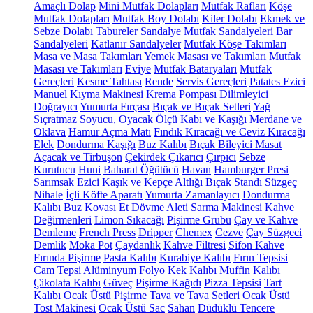
Amaçlı Dolap
Mini Mutfak Dolapları
Mutfak Rafları
Köşe
Mutfak Dolapları
Mutfak Boy Dolabı
Kiler Dolabı
Ekmek ve
Sebze Dolabı
Tabureler
Sandalye
Mutfak Sandalyeleri
Bar
Sandalyeleri
Katlanır Sandalyeler
Mutfak Köşe Takımları
Masa ve Masa Takımları
Yemek Masası ve Takımları
Mutfak
Masası ve Takımları
Eviye
Mutfak Bataryaları
Mutfak
Gereçleri
Kesme Tahtası
Rende
Servis Gereçleri
Patates Ezici
Manuel Kıyma Makinesi
Krema Pompası
Dilimleyici
Doğrayıcı
Yumurta Fırçası
Bıçak ve Bıçak Setleri
Yağ
Sıçratmaz
Soyucu, Oyacak
Ölçü Kabı ve Kaşığı
Merdane ve
Oklava
Hamur Açma Matı
Fındık Kıracağı ve Ceviz Kıracağı
Elek
Dondurma Kaşığı
Buz Kalıbı
Bıçak Bileyici Masat
Açacak ve Tirbuşon
Çekirdek Çıkarıcı
Çırpıcı
Sebze
Kurutucu
Huni
Baharat Öğütücü
Havan
Hamburger Presi
Sarımsak Ezici
Kaşık ve Kepçe Altlığı
Bıçak Standı
Süzgeç
Nihale
İçli Köfte Aparatı
Yumurta Zamanlayıcı
Dondurma
Kalıbı
Buz Kovası
Et Dövme Aleti
Sarma Makinesi
Kahve
Değirmenleri
Limon Sıkacağı
Pişirme Grubu
Çay ve Kahve
Demleme
French Press
Dripper
Chemex
Cezve
Çay Süzgeci
Demlik
Moka Pot
Çaydanlık
Kahve Filtresi
Sifon Kahve
Fırında Pişirme
Pasta Kalıbı
Kurabiye Kalıbı
Fırın Tepsisi
Cam Tepsi
Alüminyum Folyo
Kek Kalıbı
Muffin Kalıbı
Çikolata Kalıbı
Güveç
Pişirme Kağıdı
Pizza Tepsisi
Tart
Kalıbı
Ocak Üstü Pişirme
Tava ve Tava Setleri
Ocak Üstü
Tost Makinesi
Ocak Üstü Sac
Sahan
Düdüklü Tencere