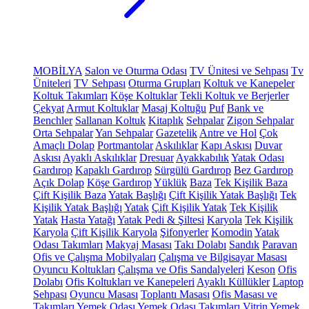
MOBİLYA
Salon ve Oturma Odası
TV Ünitesi ve Sehpası
Tv
Üniteleri
TV Sehpası
Oturma Grupları
Koltuk ve Kanepeler
Koltuk Takımları
Köşe Koltuklar
Tekli Koltuk ve Berjerler
Çekyat
Armut Koltuklar
Masaj Koltuğu
Puf
Bank ve
Benchler
Sallanan Koltuk
Kitaplık
Sehpalar
Zigon Sehpalar
Orta Sehpalar
Yan Sehpalar
Gazetelik
Antre ve Hol
Çok
Amaçlı Dolap
Portmantolar
Askılıklar
Kapı Askısı
Duvar
Askısı
Ayaklı Askılıklar
Dresuar
Ayakkabılık
Yatak Odası
Gardırop
Kapaklı Gardırop
Sürgülü Gardırop
Bez Gardırop
Açık Dolap
Köşe Gardırop
Yüklük
Baza
Tek Kişilik Baza
Çift Kişilik Baza
Yatak Başlığı
Çift Kişilik Yatak Başlığı
Tek
Kişilik Yatak Başlığı
Yatak
Çift Kişilik Yatak
Tek Kişilik
Yatak
Hasta Yatağı
Yatak Pedi & Şiltesi
Karyola
Tek Kişilik
Karyola
Çift Kişilik Karyola
Şifonyerler
Komodin
Yatak
Odası Takımları
Makyaj Masası
Takı Dolabı
Sandık
Paravan
Ofis ve Çalışma Mobilyaları
Çalışma ve Bilgisayar Masası
Oyuncu Koltukları
Çalışma ve Ofis Sandalyeleri
Keson
Ofis
Dolabı
Ofis Koltukları ve Kanepeleri
Ayaklı Küllükler
Laptop
Sehpası
Oyuncu Masası
Toplantı Masası
Ofis Masası ve
Takımları
Yemek Odası
Yemek Odası Takımları
Vitrin
Yemek