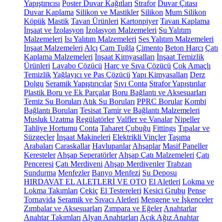
Yapıştırıcısı
Poster Duvar Kağıtları
Strafor
Duvar Çıtası
Duvar Kaplama
Silikon ve Mastikler
Silikon
Mum Silikon
Köpük
Mastik
Tavan Ürünleri
Kartonpiyer
Tavan Kaplama
İnşaat ve İzolasyon
İzolasyon Malzemeleri
Su Yalıtım
Malzemeleri
Isı Yalıtım Malzemeleri
Ses Yalıtım Malzemeleri
İnşaat Malzemeleri
Alçı
Cam Tuğla
Çimento
Beton Harcı
Çatı
Kaplama Malzemeleri
İnşaat Kimyasalları
İnşaat Temizlik
Ürünleri
Lavabo Çözücü
Harç ve Sıva Çözücü
Çok Amaçlı
Temizlik
Yağlayıcı ve Pas Çözücü
Yapı Kimyasalları
Derz
Dolgu
Seramik Yapıştırıcılar
Sıvı Conta
Strafor Yapıştırılar
Plastik Boru ve Ek Parçalar
Boru Bağlantı ve Aksesuarları
Temiz Su Boruları
Atık Su Boruları
PPRC Borular
Kombi
Bağlantı Boruları
Tesisat Tamir ve Bağlantı Malzemeleri
Musluk Uzatma
Regülatörler
Valfler ve Vanalar
Nipeller
Tahliye Hortumu
Conta
Taharet Çubuğu
Fittings
Tıpalar ve
Süzgeçler
İnşaat Makineleri
Elektrikli Vinçler
Taşıma
Arabaları
Caraskallar
Havlupanlar
Ahşaplar
Masif Paneller
Keresteler
Ahşap Seperatörler
Ahşap Çatı Malzemeleri
Çatı
Penceresi
Çatı Merdiveni
Ahşap Merdivenler
Trabzan
Sundurma
Menfezler
Banyo Menfezi
Su Deposu
HIRDAVAT EL ALETLERİ VE OTO
El Aletleri
Lokma ve
Lokma Takımları
Çekiç
El Testereleri
Kesici Grubu
Pense
Tornavida
Seramik ve Sıvacı Aletleri
Mengene ve İşkenceler
Zımbalar ve Aksesuarları
Zımpara ve Eğeler
Anahtarlar
Anahtar Takımları
Alyan Anahtarları
Açık Ağız Anahtar