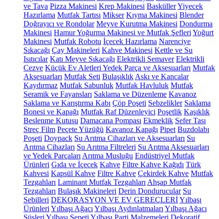
ve Tava
Pizza Makinesi
Krep Makinesi
Basküller
Yiyecek
Hazırlama
Mutfak Tartısı
Mikser
Kıyma Makinesi
Blender
Doğrayıcı ve Rondolar
Meyve Kurutma Makinesi
Dondurma
Makinesi
Hamur Yoğurma Makinesi ve Mutfak Şefleri
Yoğurt
Makinesi
Mutfak Robotu
İçecek Hazırlama
Narenciye
Sıkacağı
Çay Makineleri
Kahve Makinesi
Kettle ve Su
Isıtıcılar
Katı Meyve Sıkacağı
Elektrikli Semaver
Elektrikli
Cezve
Küçük Ev Aletleri Yedek Parça ve Aksesuarları
Mutfak
Aksesuarları
Mutfak Seti
Bulaşıklık
Askı ve Kancalar
Kaydırmaz
Mutfak Sabunluk
Mutfak Havluluk
Mutfak
Seramik ve Fayansları
Saklama ve Düzenleme
Kavanoz
Saklama ve Karıştırma Kabı
Çöp Poşeti
Sebzelikler
Saklama
Bonesi ve Kapağı
Mutfak Raf Düzenleyici
Poşetlik
Kaşıklık
Beslenme Kutusu
Damacana Pompası
Ekmeklik
Sefer Tası
Streç Film
Peçete Yüzüğü
Kavanoz Kapağı
Pipet
Buzdolabı
Poşeti
Doypack
Su Arıtma Cihazları ve Aksesuarları
Su
Arıtma Cihazları
Su Arıtma Filtreleri
Su Arıtma Aksesuarları
ve Yedek Parçaları
Arıtma Musluğu
Endüstriyel Mutfak
Ürünleri
Gıda ve İçecek
Kahve
Filtre Kahve Kağıdı
Türk
Kahvesi
Kapsül Kahve
Filtre Kahve
Çekirdek Kahve
Mutfak
Tezgahları
Laminant Mutfak Tezgahları
Ahşap Mutfak
Tezgahları
Bulaşık Makineleri
Derin Dondurucular
Su
Sebilleri
DEKORASYON VE EV GEREÇLERİ
Yılbaşı
Ürünleri
Yılbaşı Ağacı
Yılbaşı Aydınlatmaları
Yılbaşı Ağacı
Süsleri
Yılbaşı Sepeti
Yılbaşı Parti Malzemeleri
Dekoratif