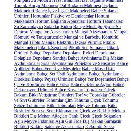
Pompası
Su Motoru
Hasat Makinesi
Dal Öğütme Makinesi
Toprak Burgu Makinesi
Dal Budama Makinesi
İlaçlama
Makineleri
Bahçe İş ve İnşaat Makineleri
Bahçe Sulama
Ürünleri
Hortumlar
Fıskiye ve Damlatıcılar
Hortum
Makaraları
Hortum Bağlantı Aparatları
Hortum Tabancaları
Su Zamanlayıcı
Sulaklar
Bidon
Bahçe Musluğu
Şişme Su
Deposu
Mangal ve Aksesuarları
Mangal Aksesuarları
Mangal
Kömürü ve Tutuşturucular
Mangal ve Barbekü
Kömürlü
Mangal
Tüplü Mangal
Elektrikli Izgara
Pürmüz
Piknik
Malzemeleri
Piknik Sepetleri
Piknik Seti
Semaver
Piknik
Örtüleri
Bahçe Depolama
Depolama Evleri
Depolama
Dolapları
Depolama Sandığı
Bahçe Aydınlatma
Dış Mekan
Aydınlatmalar
Solar Aydınlatma
Projektör ve Sensörler
Bahçe
Aplikleri
Bahçe Feneri ve Meşaleler
Bahçe Masa Üstü
Aydınlatma
Bahçe Set Üstü Aydınlatma
Bahçe Aydınlatma
Direkleri
Bahçe Peyzaj Ürünleri
Bahçe Yer Döşemeleri
Bahçe
Çit ve Bordürleri
Bahçe Filesi
Bahçe Gizleme Ağları
Bahçe
Dekorasyon Ürünleri
Bahçe Kovaları
Toprak ve Çiçek
Bakımı
Bitki Yetiştirme Ürünleri
Torf ve Topraklar
Gübreler
ve Sıvı Gübreler
Tohumlar
Çim Tohumu
Çiçek Tohumu
Sebze Tohumları
Bitki Tohumları
Meyve Tohumu
Bitki
Besinleri
Sera ve Sera Ekipmanları
Çiçek ve Bitki
İç Mekan
Bitkileri
Dış Mekan Ağaçları
Canlı Çiçek
Çiçek Soğanları
Aşılı Meyve Fidanları
Aşılı Gül
Fide
Dış Mekan Sarmaşık
Bitkileri
Kaktüs
Saksı ve Aksesuarları
Dekoratif Saksı