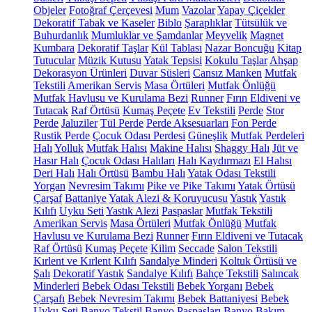
Objeler
Fotoğraf Çerçevesi
Mum
Vazolar
Yapay Çiçekler
Dekoratif Tabak ve Kaseler
Biblo
Şaraplıklar
Tütsülük ve
Buhurdanlık
Mumluklar ve Şamdanlar
Meyvelik
Magnet
Kumbara
Dekoratif Taşlar
Kül Tablası
Nazar Boncuğu
Kitap
Tutucular
Müzik Kutusu
Yatak Tepsisi
Kokulu Taşlar
Ahşap
Dekorasyon Ürünleri
Duvar Süsleri
Cansız Manken
Mutfak
Tekstili
Amerikan Servis
Masa Örtüleri
Mutfak Önlüğü
Mutfak Havlusu ve Kurulama Bezi
Runner
Fırın Eldiveni ve
Tutacak
Raf Örtüsü
Kumaş Peçete
Ev Tekstili
Perde
Stor
Perde
Jaluziler
Tül Perde
Perde Aksesuarları
Fon Perde
Rustik Perde
Çocuk Odası Perdesi
Güneşlik
Mutfak Perdeleri
Halı
Yolluk
Mutfak Halısı
Makine Halısı
Shaggy Halı
Jüt ve
Hasır Halı
Çocuk Odası Halıları
Halı Kaydırmazı
El Halısı
Deri Halı
Halı Örtüsü
Bambu Halı
Yatak Odası Tekstili
Yorgan
Nevresim Takımı
Pike ve Pike Takımı
Yatak Örtüsü
Çarşaf
Battaniye
Yatak Alezi & Koruyucusu
Yastık
Yastık
Kılıfı
Uyku Seti
Yastık Alezi
Paspaslar
Mutfak Tekstili
Amerikan Servis
Masa Örtüleri
Mutfak Önlüğü
Mutfak
Havlusu ve Kurulama Bezi
Runner
Fırın Eldiveni ve Tutacak
Raf Örtüsü
Kumaş Peçete
Kilim
Seccade
Salon Tekstili
Kırlent ve Kırlent Kılıfı
Sandalye Minderi
Koltuk Örtüsü ve
Şalı
Dekoratif Yastık
Sandalye Kılıfı
Bahçe Tekstili
Salıncak
Minderleri
Bebek Odası Tekstili
Bebek Yorganı
Bebek
Çarşafı
Bebek Nevresim Takımı
Bebek Battaniyesi
Bebek
Uyku Seti
Banyo Tekstil
Banyo Paspasları
Banyo Bakım