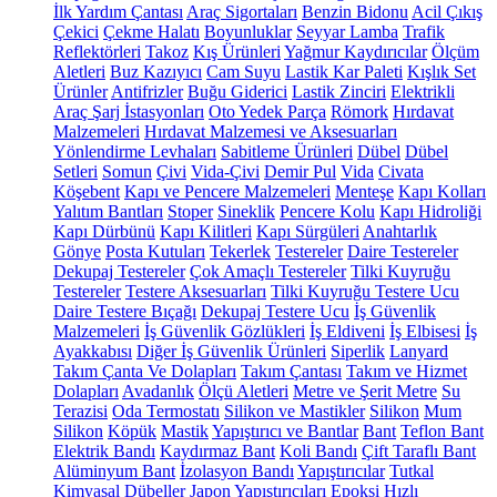
İlk Yardım Çantası
Araç Sigortaları
Benzin Bidonu
Acil Çıkış
Çekici
Çekme Halatı
Boyunluklar
Seyyar Lamba
Trafik
Reflektörleri
Takoz
Kış Ürünleri
Yağmur Kaydırıcılar
Ölçüm
Aletleri
Buz Kazıyıcı
Cam Suyu
Lastik Kar Paleti
Kışlık Set
Ürünler
Antifrizler
Buğu Giderici
Lastik Zinciri
Elektrikli
Araç Şarj İstasyonları
Oto Yedek Parça
Römork
Hırdavat
Malzemeleri
Hırdavat Malzemesi ve Aksesuarları
Yönlendirme Levhaları
Sabitleme Ürünleri
Dübel
Dübel
Setleri
Somun
Çivi
Vida-Çivi
Demir Pul
Vida
Civata
Köşebent
Kapı ve Pencere Malzemeleri
Menteşe
Kapı Kolları
Yalıtım Bantları
Stoper
Sineklik
Pencere Kolu
Kapı Hidroliği
Kapı Dürbünü
Kapı Kilitleri
Kapı Sürgüleri
Anahtarlık
Gönye
Posta Kutuları
Tekerlek
Testereler
Daire Testereler
Dekupaj Testereler
Çok Amaçlı Testereler
Tilki Kuyruğu
Testereler
Testere Aksesuarları
Tilki Kuyruğu Testere Ucu
Daire Testere Bıçağı
Dekupaj Testere Ucu
İş Güvenlik
Malzemeleri
İş Güvenlik Gözlükleri
İş Eldiveni
İş Elbisesi
İş
Ayakkabısı
Diğer İş Güvenlik Ürünleri
Siperlik
Lanyard
Takım Çanta Ve Dolapları
Takım Çantası
Takım ve Hizmet
Dolapları
Avadanlık
Ölçü Aletleri
Metre ve Şerit Metre
Su
Terazisi
Oda Termostatı
Silikon ve Mastikler
Silikon
Mum
Silikon
Köpük
Mastik
Yapıştırıcı ve Bantlar
Bant
Teflon Bant
Elektrik Bandı
Kaydırmaz Bant
Koli Bandı
Çift Taraflı Bant
Alüminyum Bant
İzolasyon Bandı
Yapıştırıcılar
Tutkal
Kimyasal Dübeller
Japon Yapıştırıcıları
Epoksi
Hızlı