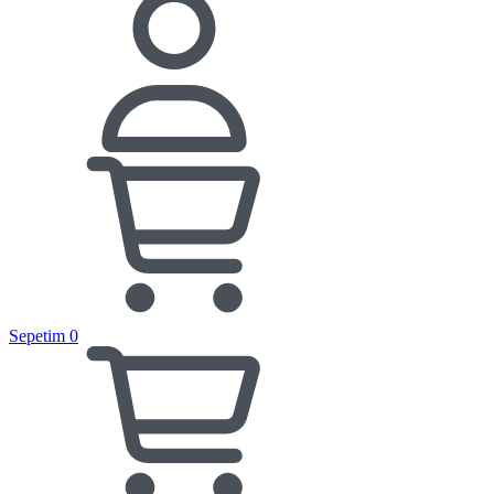
Sepetim
0