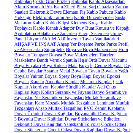
Kabloları
Çoklu Grup Prizleri
Kablolar
Kablo Aksesuarları
Akım Korumalı Priz
Kapı Zilleri
Pil ve Şarj Cihazları
Zaman
Saatleri
Elektronik Devre Elemanı
Fiş
Kablo Pabucu
Kablo
Yüksüğü
Elektronik Tamir Seti
Kablo Düzenleyiciler
Susta
Makaron Kablo
Kablo Klipsi
Klemens
Kroşe
Kablo
Toplayıcı
Kablo Kanalı
Adaptör
Duy
Buat Kutusu ve Kapağı
Aydınlatma Halatları ve Zincirleri
Enerji Sistemleri
Güneş
Paneli
Lityum Akü
Jel Akü
İnverter
Tavan Vantilatörleri
AHŞAP VE İNŞAAT
Ahşap Yer Döşeme
Parke
Parke Profil
ve Aksesuarları
Süpürgelik
Boya ve Boya Malzemeleri
Hobi
Boyaları
Tempare Boyası
Boya Malzemeleri
Tinerler
Maskeleme Bandı
Vernik
Spatula
Hışır Örtü
Duvar Macunu
Boya Fırçaları
Boya Rulosu
Mala
Boya
İç Cephe Boyalar
Dış
Cephe Boyalar
Astarlar
Metal Boyaları
Tavan Boyaları
Yağlı
Boyalar
Yalıtım Boyası
Sprey Boya
Kapı Boyası
Epoksi
Boyalar
Kapılar
Amerikan Kapılar
Melamin Kapılar
Çelik
Kapılar
Akordiyon Kapılar
Sürgülü Kapılar
Acil Çıkış
Kapıları
Kapı Kolları
Seramik ve Fayans
Banyo Seramik ve
Fayansları
Yer Seramik ve Fayansları
Mutfak Seramik ve
Fayansları
Karo
Mozaik
Mutfak Tezgahları
Laminant Mutfak
Tezgahları
Ahşap Mutfak Tezgahları
PVC Zemin Kaplama
Duvar Ürünleri
Duvar Kağıtları
Boyanabilir Duvar Kağıtları
3 Boyutlu Duvar Kağıtları
Duvar Stickerları ve Etiketleri
Dekoratif Duvar Kağıtları
Yapışkanlı Folyolar
Çocuk Odası
Duvar Stickerları
Çocuk Odası Duvar Kağıtları
Duvar Kağıdı