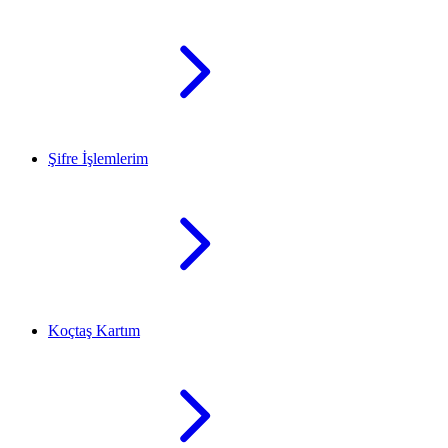
Şifre İşlemlerim
Koçtaş Kartım