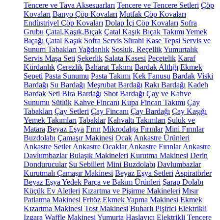
Tencere ve Tava Aksesuarları
Tencere ve Tencere Setleri
Çöp
Kovaları
Banyo Çöp Kovaları
Mutfak Çöp Kovaları
Endüstriyel Çöp Kovaları
Dolap İçi Çöp Kovaları
Sofra
Grubu
Çatal,Kaşık,Bıçak
Çatal Kaşık Bıçak Takımı
Yemek
Bıçağı
Çatal
Kaşık
Sofra Servis
Sürahi
Kase
Tepsi
Servis ve
Sunum Tabakları
Yağdanlık
Sosluk, Reçellik
Yumurtalık
Servis Maşa Seti
Şekerlik
Salata Kasesi
Peçetelik
Karaf
Kürdanlık
Çerezlik
Baharat Takımı
Bardak Altlığı
Ekmek
Sepeti
Pasta Sunumu
Pasta Takımı
Kek Fanusu
Bardak
Viski
Bardağı
Su Bardağı
Meşrubat Bardağı
Rakı Bardağı
Kadeh
Bardak Seti
Bira Bardağı
Shot Bardağı
Çay ve Kahve
Sunumu
Sütlük
Kahve Fincanı
Kupa
Fincan Takımı
Çay
Tabakları
Çay Setleri
Çay Fincanı
Çay Bardağı
Çay Kaşığı
Yemek Takımları
Tabaklar
Kahvaltı Takımları
Suluk ve
Matara
Beyaz Eşya
Fırın
Mikrodalga Fırınlar
Mini Fırınlar
Buzdolabı
Çamaşır Makinesi
Ocak
Ankastre Ürünleri
Ankastre Setler
Ankastre Ocaklar
Ankastre Fırınlar
Ankastre
Davlumbazlar
Bulaşık Makineleri
Kurutma Makinesi
Derin
Dondurucular
Su Sebilleri
Mini Buzdolabı
Davlumbazlar
Kurutmalı Çamaşır Makinesi
Beyaz Eşya Setleri
Aspiratörler
Beyaz Eşya Yedek Parça ve Bakım Ürünleri
Şarap Dolabı
Küçük Ev Aletleri
Kızartma ve Pişirme Makineleri
Mısır
Patlatma Makinesi
Fritöz
Ekmek Yapma Makinesi
Ekmek
Kızartma Makinesi
Tost Makinesi
Buharlı Pişirici
Elektrikli
Izgara
Waffle Makinesi
Yumurta Haşlayıcı
Elektrikli Tencere