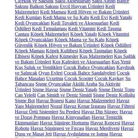
Çiçeklik ve Saksılık
Saksı Aksesuarları
Saksı Altlığı
Bahçe
Saksısı
Balkon Saksısı
Evcil Hayvan Ürünleri
Kedi
Malzemeleri
Kedi Maması
Kedi Hijyen ve Bakım Ürünleri
Kedi Kumları
Kedi Mama ve Su Kabı
Kedi Evi
Kedi Yatağı
Kedi Oyuncakları
Kedi Tuvaleti ve Aksesuarları
Kedi
Ödülleri
Kedi Tırmalaması
Kedi Vitamini
Kedi Taşıma
Çantası
Köpek Malzemeleri
Köpek Yatağı
Köpek Vitamini
Köpek Oyuncakları
Köpek Mama ve Su Kabı
Köpek
Güvenlik
Köpek Hijyen ve Bakım Ürünleri
Köpek Ödülleri
Köpek Maması
Köpek Kulübesi
Köpek Tasmaları
Köpek
Elbisesi
Köpek Kafesi
Kümesler
Kuş Malzemeleri
Kuş Sağlık
ve Bakım Ürünleri
Kuş Kafesleri ve Aksesuarları
Kuş Yemi
Kuş Suluk ve Yemlikleri
Çocuk Bahçe Oyuncakları
Kaydırak
ve Salıncak
Oyun Evleri
Çocuk Bahçe Sandalyeleri
Çocuk
Bahçe Masaları
Uçurtma
Çocuk Scooter
Çocuk Kaykay
Su
Tabancası
Şişme Oyuncaklar
Akülü Araba
Su Aktivite
Ürünleri
Şişme Havuz
Şişme Deniz Yatağı
Şişme Deniz Topu
Can Yeleği
Can Simidi ve Deniz Simidi
Şişme Deniz Kolluğu
Şişme Bot
Havuz Bonesi
Kano
Havuz Malzemeleri
Havuz
Yapı Malzemeleri
Nozul
Havuz Kenar Izgarası
Havuz Filtresi
Havuz Örtü Sistemleri
Su Perdesi
Havuz Dip Süzgeç
Havuz
ve Dozaj Pompası
Havuz Kimyasalları
Havuz Temizlik
Ekipmanları
Havuz Süpürge Hortumu
Havuz Kepçesi
Havuz
Robotu
Havuz Süpürgesi ve Fırçası
Havuz Merdiveni
Havuz
Duşu ve Masaj Jeti
Havuz Aydınlatma ve Isıtma
Havuz