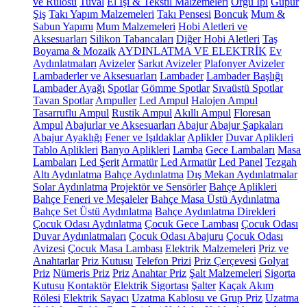
ve Rulosu
Tuval
El İşi & Tekstil Malzemeleri
Örgü İpi
Güpür
Şiş
Takı Yapım Malzemeleri
Takı Pensesi
Boncuk
Mum &
Sabun Yapımı
Mum Malzemeleri
Hobi Aletleri ve
Aksesuarları
Silikon Tabancaları
Diğer Hobi Aletleri
Taş
Boyama & Mozaik
AYDINLATMA VE ELEKTRİK
Ev
Aydınlatmaları
Avizeler
Sarkıt Avizeler
Plafonyer Avizeler
Lambaderler ve Aksesuarları
Lambader
Lambader Başlığı
Lambader Ayağı
Spotlar
Gömme Spotlar
Sıvaüstü Spotlar
Tavan Spotlar
Ampuller
Led Ampul
Halojen Ampul
Tasarruflu Ampul
Rustik Ampul
Akıllı Ampul
Floresan
Ampul
Abajurlar ve Aksesuarları
Abajur
Abajur Şapkaları
Abajur Ayaklığı
Fener ve Işıldaklar
Aplikler
Duvar Aplikleri
Tablo Aplikleri
Banyo Aplikleri
Lamba
Gece Lambaları
Masa
Lambaları
Led Şerit
Armatür
Led Armatür
Led Panel
Tezgah
Altı Aydınlatma
Bahçe Aydınlatma
Dış Mekan Aydınlatmalar
Solar Aydınlatma
Projektör ve Sensörler
Bahçe Aplikleri
Bahçe Feneri ve Meşaleler
Bahçe Masa Üstü Aydınlatma
Bahçe Set Üstü Aydınlatma
Bahçe Aydınlatma Direkleri
Çocuk Odası Aydınlatma
Çocuk Gece Lambası
Çocuk Odası
Duvar Aydınlatmaları
Çocuk Odası Abajuru
Çocuk Odası
Avizesi
Çocuk Masa Lambası
Elektrik Malzemeleri
Priz ve
Anahtarlar
Priz Kutusu
Telefon Prizi
Priz Çerçevesi
Golyat
Priz
Nümeris Priz
Priz
Anahtar Priz
Şalt Malzemeleri
Sigorta
Kutusu
Kontaktör
Elektrik Sigortası
Şalter
Kaçak Akım
Rölesi
Elektrik Sayacı
Uzatma Kablosu ve Grup Priz
Uzatma