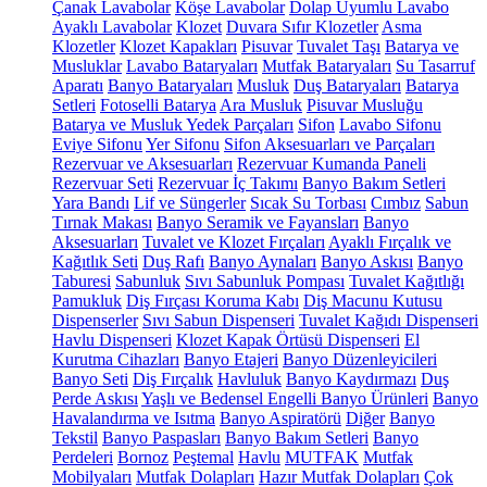
Çanak Lavabolar
Köşe Lavabolar
Dolap Uyumlu Lavabo
Ayaklı Lavabolar
Klozet
Duvara Sıfır Klozetler
Asma
Klozetler
Klozet Kapakları
Pisuvar
Tuvalet Taşı
Batarya ve
Musluklar
Lavabo Bataryaları
Mutfak Bataryaları
Su Tasarruf
Aparatı
Banyo Bataryaları
Musluk
Duş Bataryaları
Batarya
Setleri
Fotoselli Batarya
Ara Musluk
Pisuvar Musluğu
Batarya ve Musluk Yedek Parçaları
Sifon
Lavabo Sifonu
Eviye Sifonu
Yer Sifonu
Sifon Aksesuarları ve Parçaları
Rezervuar ve Aksesuarları
Rezervuar Kumanda Paneli
Rezervuar Seti
Rezervuar İç Takımı
Banyo Bakım Setleri
Yara Bandı
Lif ve Süngerler
Sıcak Su Torbası
Cımbız
Sabun
Tırnak Makası
Banyo Seramik ve Fayansları
Banyo
Aksesuarları
Tuvalet ve Klozet Fırçaları
Ayaklı Fırçalık ve
Kağıtlık Seti
Duş Rafı
Banyo Aynaları
Banyo Askısı
Banyo
Taburesi
Sabunluk
Sıvı Sabunluk Pompası
Tuvalet Kağıtlığı
Pamukluk
Diş Fırçası Koruma Kabı
Diş Macunu Kutusu
Dispenserler
Sıvı Sabun Dispenseri
Tuvalet Kağıdı Dispenseri
Havlu Dispenseri
Klozet Kapak Örtüsü Dispenseri
El
Kurutma Cihazları
Banyo Etajeri
Banyo Düzenleyicileri
Banyo Seti
Diş Fırçalık
Havluluk
Banyo Kaydırmazı
Duş
Perde Askısı
Yaşlı ve Bedensel Engelli Banyo Ürünleri
Banyo
Havalandırma ve Isıtma
Banyo Aspiratörü
Diğer
Banyo
Tekstil
Banyo Paspasları
Banyo Bakım Setleri
Banyo
Perdeleri
Bornoz
Peştemal
Havlu
MUTFAK
Mutfak
Mobilyaları
Mutfak Dolapları
Hazır Mutfak Dolapları
Çok