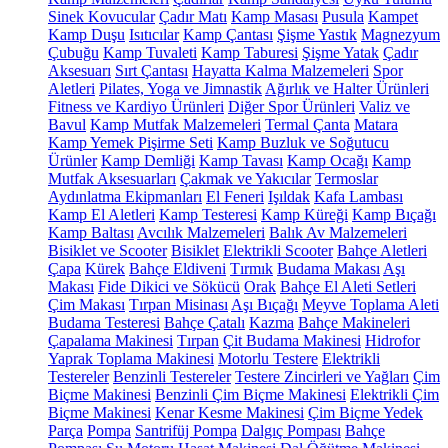
Sinek Kovucular
Çadır Matı
Kamp Masası
Pusula
Kampet
Kamp Duşu
Isıtıcılar
Kamp Çantası
Şişme Yastık
Magnezyum
Çubuğu
Kamp Tuvaleti
Kamp Taburesi
Şişme Yatak
Çadır
Aksesuarı
Sırt Çantası
Hayatta Kalma Malzemeleri
Spor
Aletleri
Pilates, Yoga ve Jimnastik
Ağırlık ve Halter Ürünleri
Fitness ve Kardiyo Ürünleri
Diğer Spor Ürünleri
Valiz ve
Bavul
Kamp Mutfak Malzemeleri
Termal Çanta
Matara
Kamp Yemek Pişirme Seti
Kamp Buzluk ve Soğutucu
Ürünler
Kamp Demliği
Kamp Tavası
Kamp Ocağı
Kamp
Mutfak Aksesuarları
Çakmak ve Yakıcılar
Termoslar
Aydınlatma Ekipmanları
El Feneri
Işıldak
Kafa Lambası
Kamp El Aletleri
Kamp Testeresi
Kamp Küreği
Kamp Bıçağı
Kamp Baltası
Avcılık Malzemeleri
Balık Av Malzemeleri
Bisiklet ve Scooter
Bisiklet
Elektrikli Scooter
Bahçe Aletleri
Çapa
Kürek
Bahçe Eldiveni
Tırmık
Budama Makası
Aşı
Makası
Fide Dikici ve Sökücü
Orak
Bahçe El Aleti Setleri
Çim Makası
Tırpan Misinası
Aşı Bıçağı
Meyve Toplama Aleti
Budama Testeresi
Bahçe Çatalı
Kazma
Bahçe Makineleri
Çapalama Makinesi
Tırpan
Çit Budama Makinesi
Hidrofor
Yaprak Toplama Makinesi
Motorlu Testere
Elektrikli
Testereler
Benzinli Testereler
Testere Zincirleri ve Yağları
Çim
Biçme Makinesi
Benzinli Çim Biçme Makinesi
Elektrikli Çim
Biçme Makinesi
Kenar Kesme Makinesi
Çim Biçme Yedek
Parça
Pompa
Santrifüj Pompa
Dalgıç Pompası
Bahçe