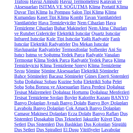
Trafosu
Havuz Ampulü
Havuz Termometresi
Karavan ve
Aksesuarları
ISITMA VE SOĞUTMA
Klima
Portatif Klima
Duvar Tipi Klima
Isı Pompası
Salon Tipi Klima
Klima
Kumandası
Kaset Tipi Klima
Kombi
Tavan Vantilatörleri
Vantilatörler
Hava Temizleyiciler
Nem Cihazları
Hava
Temizleme Cihazları
Buhar Makineleri
Nem Alma Cihazları
ve Rutubet Gidericiler
Elektrikli Isıtıcılar
Quartz Isıtıcılar
Infrared Isıtıcılar
Kule Tipi Isıtıcılar
Yağlı Radyatör
Fanlı
Isıtıcılar
Elektrikli Radyatörler
Dış Mekan Isıtıcılar
Havlupanlar
Radyatörler
Termosifonlar
Şofbenler
Ani Su
Isıtıcı
Isıtma ve Soğutma Yedek Parça
Radyatör Vanaları
Termostat
Klima Yedek Parça
Radyatör Yedek Parça
Klima
Temizleyicisi
Klima Temizleme Spreyi
Klima Temizleme
Sıvısı
Şömine
Şömine Aksesuarları
Elektrikli Şömineler
Bahçe Şömineleri
Bacasız Şömineler
Güneş Enerji Sistemleri
Soba
Doğalgaz Sobası
Kuzine Soba
Elektrikli Soba
Pelet
Soba
Soba Borusu ve Aksesuarları
Hava Perdesi
Doğalgaz
Tesisat Malzemeleri
Doğalgaz Hortumu
Doğalgaz Menfezleri
Tesisat Temizleme Sıvıları
Boyler
Kalorifer Kazanı
BANYO
Banyo Dolapları
Aynalı Banyo Dolabı
Banyo Boy Dolapları
Lavabolu Banyo Dolapları
Çok Amaçlı Banyo Dolapları
Çamaşır Makinesi Dolapları
Ecza Dolabı
Banyo Rafları
Duş
Sistemleri
Duşakabin
Duş Tekneleri
Jakuziler
Küvet
Duş
Setleri
Duş Sistemleri
Duş Başlıkları
Duş Kolonları
Sürgülü
Duş Setleri
Duş Spiralleri
El Duşu
Vitrifiyeler
Lavabolar