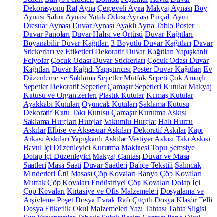
Dekorasyonu
Raf
Ayna
Çerçeveli Ayna
Makyaj Aynası
Boy
Aynası
Salon Aynası
Yatak Odası Aynası
Parçalı Ayna
Dresuar Aynası
Duvar Aynası
Ayaklı Ayna
Tablo
Poster
Duvar Panoları
Duvar Halısı ve Örtüsü
Duvar Kağıtları
Boyanabilir Duvar Kağıtları
3 Boyutlu Duvar Kağıtları
Duvar
Stickerları ve Etiketleri
Dekoratif Duvar Kağıtları
Yapışkanlı
Folyolar
Çocuk Odası Duvar Stickerları
Çocuk Odası Duvar
Kağıtları
Duvar Kağıdı Yapıştırıcısı
Poster Duvar Kağıtları
Ev
Düzenleme ve Saklama
Sepetler
Mutfak Sepeti
Çok Amaçlı
Sepetler
Dekoratif Sepetler
Çamaşır Sepetleri
Kutular
Makyaj
Kutusu ve Organizerleri
Plastik Kutular
Kumaş Kutular
Ayakkabı Kutuları
Oyuncak Kutuları
Saklama Kutusu
Dekoratif Kutu
Takı Kutusu
Çamaşır Kurutma Askısı
Saklama Hurçları
Hurçlar
Vakumlu Hurçlar
Halı Hurcu
Askılar
Elbise ve Aksesuar Askıları
Dekoratif Askılar
Kapı
Arkası Askıları
Yapışkanlı Askılar
Vestiyer Askısı
Takı Askısı
Bavul İçi Düzenleyici
Kurutma Makinesi Topu
Şemsiye
Dolap İçi Düzenleyici
Makyaj Çantası
Duvar ve Masa
Saatleri
Masa Saati
Duvar Saatleri
Bahçe Tekstili
Salıncak
Minderleri
Ütü Masası
Çöp Kovaları
Banyo Çöp Kovaları
Mutfak Çöp Kovaları
Endüstriyel Çöp Kovaları
Dolap İçi
Çöp Kovaları
Kırtasiye ve Ofis Malzemeleri
Dosyalama ve
Arşivleme
Poşet Dosya
Evrak Rafı
Çıtçıtlı Dosya
Klasör
Telli
Dosya
Etiketlik
Okul Malzemeleri
Yazı Tahtası
Tahta Silgisi