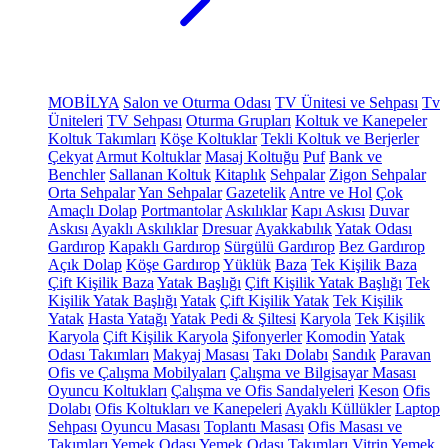
MOBİLYA
Salon ve Oturma Odası
TV Ünitesi ve Sehpası
Tv
Üniteleri
TV Sehpası
Oturma Grupları
Koltuk ve Kanepeler
Koltuk Takımları
Köşe Koltuklar
Tekli Koltuk ve Berjerler
Çekyat
Armut Koltuklar
Masaj Koltuğu
Puf
Bank ve
Benchler
Sallanan Koltuk
Kitaplık
Sehpalar
Zigon Sehpalar
Orta Sehpalar
Yan Sehpalar
Gazetelik
Antre ve Hol
Çok
Amaçlı Dolap
Portmantolar
Askılıklar
Kapı Askısı
Duvar
Askısı
Ayaklı Askılıklar
Dresuar
Ayakkabılık
Yatak Odası
Gardırop
Kapaklı Gardırop
Sürgülü Gardırop
Bez Gardırop
Açık Dolap
Köşe Gardırop
Yüklük
Baza
Tek Kişilik Baza
Çift Kişilik Baza
Yatak Başlığı
Çift Kişilik Yatak Başlığı
Tek
Kişilik Yatak Başlığı
Yatak
Çift Kişilik Yatak
Tek Kişilik
Yatak
Hasta Yatağı
Yatak Pedi & Şiltesi
Karyola
Tek Kişilik
Karyola
Çift Kişilik Karyola
Şifonyerler
Komodin
Yatak
Odası Takımları
Makyaj Masası
Takı Dolabı
Sandık
Paravan
Ofis ve Çalışma Mobilyaları
Çalışma ve Bilgisayar Masası
Oyuncu Koltukları
Çalışma ve Ofis Sandalyeleri
Keson
Ofis
Dolabı
Ofis Koltukları ve Kanepeleri
Ayaklı Küllükler
Laptop
Sehpası
Oyuncu Masası
Toplantı Masası
Ofis Masası ve
Takımları
Yemek Odası
Yemek Odası Takımları
Vitrin
Yemek