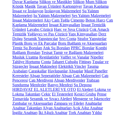
Duvar Kaplama
Silikon ve Mastikler
Silikon
Mum Silikon
Köpük
Mastik
Tavan Ürünleri
Kartonpiyer
Tavan Kaplama
İnşaat ve İzolasyon
İzolasyon Malzemeleri
Su Yalıtım
Malzemeleri
Isı Yalıtım Malzemeleri
Ses Yalıtım Malzemeleri
İnşaat Malzemeleri
Alçı
Cam Tuğla
Çimento
Beton Harcı
Çatı
Kaplama Malzemeleri
İnşaat Kimyasalları
İnşaat Temizlik
Ürünleri
Lavabo Çözücü
Harç ve Sıva Çözücü
Çok Amaçlı
Temizlik
Yağlayıcı ve Pas Çözücü
Yapı Kimyasalları
Derz
Dolgu
Seramik Yapıştırıcılar
Sıvı Conta
Strafor Yapıştırılar
Plastik Boru ve Ek Parçalar
Boru Bağlantı ve Aksesuarları
Temiz Su Boruları
Atık Su Boruları
PPRC Borular
Kombi
Bağlantı Boruları
Tesisat Tamir ve Bağlantı Malzemeleri
Musluk Uzatma
Regülatörler
Valfler ve Vanalar
Nipeller
Tahliye Hortumu
Conta
Taharet Çubuğu
Fittings
Tıpalar ve
Süzgeçler
İnşaat Makineleri
Elektrikli Vinçler
Taşıma
Arabaları
Caraskallar
Havlupanlar
Ahşaplar
Masif Paneller
Keresteler
Ahşap Seperatörler
Ahşap Çatı Malzemeleri
Çatı
Penceresi
Çatı Merdiveni
Ahşap Merdivenler
Trabzan
Sundurma
Menfezler
Banyo Menfezi
Su Deposu
HIRDAVAT EL ALETLERİ VE OTO
El Aletleri
Lokma ve
Lokma Takımları
Çekiç
El Testereleri
Kesici Grubu
Pense
Tornavida
Seramik ve Sıvacı Aletleri
Mengene ve İşkenceler
Zımbalar ve Aksesuarları
Zımpara ve Eğeler
Anahtarlar
Anahtar Takımları
Alyan Anahtarları
Açık Ağız Anahtar
İngiliz Anahtarı
İki Ağızlı Anahtar
Tork Anahtarı
Yıldız