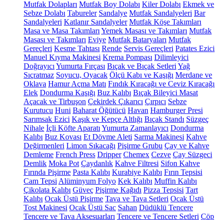
Mutfak Dolapları
Mutfak Boy Dolabı
Kiler Dolabı
Ekmek ve
Sebze Dolabı
Tabureler
Sandalye
Mutfak Sandalyeleri
Bar
Sandalyeleri
Katlanır Sandalyeler
Mutfak Köşe Takımları
Masa ve Masa Takımları
Yemek Masası ve Takımları
Mutfak
Masası ve Takımları
Eviye
Mutfak Bataryaları
Mutfak
Gereçleri
Kesme Tahtası
Rende
Servis Gereçleri
Patates Ezici
Manuel Kıyma Makinesi
Krema Pompası
Dilimleyici
Doğrayıcı
Yumurta Fırçası
Bıçak ve Bıçak Setleri
Yağ
Sıçratmaz
Soyucu, Oyacak
Ölçü Kabı ve Kaşığı
Merdane ve
Oklava
Hamur Açma Matı
Fındık Kıracağı ve Ceviz Kıracağı
Elek
Dondurma Kaşığı
Buz Kalıbı
Bıçak Bileyici Masat
Açacak ve Tirbuşon
Çekirdek Çıkarıcı
Çırpıcı
Sebze
Kurutucu
Huni
Baharat Öğütücü
Havan
Hamburger Presi
Sarımsak Ezici
Kaşık ve Kepçe Altlığı
Bıçak Standı
Süzgeç
Nihale
İçli Köfte Aparatı
Yumurta Zamanlayıcı
Dondurma
Kalıbı
Buz Kovası
Et Dövme Aleti
Sarma Makinesi
Kahve
Değirmenleri
Limon Sıkacağı
Pişirme Grubu
Çay ve Kahve
Demleme
French Press
Dripper
Chemex
Cezve
Çay Süzgeci
Demlik
Moka Pot
Çaydanlık
Kahve Filtresi
Sifon Kahve
Fırında Pişirme
Pasta Kalıbı
Kurabiye Kalıbı
Fırın Tepsisi
Cam Tepsi
Alüminyum Folyo
Kek Kalıbı
Muffin Kalıbı
Çikolata Kalıbı
Güveç
Pişirme Kağıdı
Pizza Tepsisi
Tart
Kalıbı
Ocak Üstü Pişirme
Tava ve Tava Setleri
Ocak Üstü
Tost Makinesi
Ocak Üstü Sac
Sahan
Düdüklü Tencere
Tencere ve Tava Aksesuarları
Tencere ve Tencere Setleri
Çöp