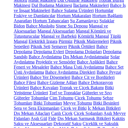
Motoru
Hasat Makinesi
Dal Öğütme Makinesi
Toprak Burgu
Makinesi
Dal Budama Makinesi
İlaçlama Makineleri
Bahçe İş
ve İnşaat Makineleri
Bahçe Sulama Ürünleri
Hortumlar
Fıskiye ve Damlatıcılar
Hortum Makaraları
Hortum Bağlantı
Aparatları
Hortum Tabancaları
Su Zamanlayıcı
Sulaklar
Bidon
Bahçe Musluğu
Şişme Su Deposu
Mangal ve
Aksesuarları
Mangal Aksesuarları
Mangal Kömürü ve
Tutuşturucular
Mangal ve Barbekü
Kömürlü Mangal
Tüplü
Mangal
Elektrikli Izgara
Pürmüz
Piknik Malzemeleri
Piknik
Sepetleri
Piknik Seti
Semaver
Piknik Örtüleri
Bahçe
Depolama
Depolama Evleri
Depolama Dolapları
Depolama
Sandığı
Bahçe Aydınlatma
Dış Mekan Aydınlatmalar
Solar
Aydınlatma
Projektör ve Sensörler
Bahçe Aplikleri
Bahçe
Feneri ve Meşaleler
Bahçe Masa Üstü Aydınlatma
Bahçe Set
Üstü Aydınlatma
Bahçe Aydınlatma Direkleri
Bahçe Peyzaj
Ürünleri
Bahçe Yer Döşemeleri
Bahçe Çit ve Bordürleri
Bahçe Filesi
Bahçe Gizleme Ağları
Bahçe Dekorasyon
Ürünleri
Bahçe Kovaları
Toprak ve Çiçek Bakımı
Bitki
Yetiştirme Ürünleri
Torf ve Topraklar
Gübreler ve Sıvı
Gübreler
Tohumlar
Çim Tohumu
Çiçek Tohumu
Sebze
Tohumları
Bitki Tohumları
Meyve Tohumu
Bitki Besinleri
Sera ve Sera Ekipmanları
Çiçek ve Bitki
İç Mekan Bitkileri
Dış Mekan Ağaçları
Canlı Çiçek
Çiçek Soğanları
Aşılı Meyve
Fidanları
Aşılı Gül
Fide
Dış Mekan Sarmaşık Bitkileri
Kaktüs
Saksı ve Aksesuarları
Dekoratif Saksı
Çiçeklik ve Saksılık