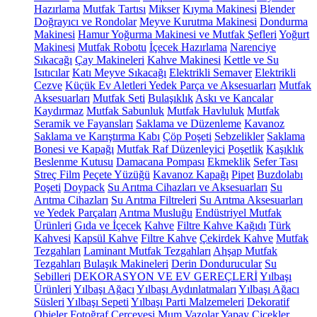
Hazırlama
Mutfak Tartısı
Mikser
Kıyma Makinesi
Blender
Doğrayıcı ve Rondolar
Meyve Kurutma Makinesi
Dondurma
Makinesi
Hamur Yoğurma Makinesi ve Mutfak Şefleri
Yoğurt
Makinesi
Mutfak Robotu
İçecek Hazırlama
Narenciye
Sıkacağı
Çay Makineleri
Kahve Makinesi
Kettle ve Su
Isıtıcılar
Katı Meyve Sıkacağı
Elektrikli Semaver
Elektrikli
Cezve
Küçük Ev Aletleri Yedek Parça ve Aksesuarları
Mutfak
Aksesuarları
Mutfak Seti
Bulaşıklık
Askı ve Kancalar
Kaydırmaz
Mutfak Sabunluk
Mutfak Havluluk
Mutfak
Seramik ve Fayansları
Saklama ve Düzenleme
Kavanoz
Saklama ve Karıştırma Kabı
Çöp Poşeti
Sebzelikler
Saklama
Bonesi ve Kapağı
Mutfak Raf Düzenleyici
Poşetlik
Kaşıklık
Beslenme Kutusu
Damacana Pompası
Ekmeklik
Sefer Tası
Streç Film
Peçete Yüzüğü
Kavanoz Kapağı
Pipet
Buzdolabı
Poşeti
Doypack
Su Arıtma Cihazları ve Aksesuarları
Su
Arıtma Cihazları
Su Arıtma Filtreleri
Su Arıtma Aksesuarları
ve Yedek Parçaları
Arıtma Musluğu
Endüstriyel Mutfak
Ürünleri
Gıda ve İçecek
Kahve
Filtre Kahve Kağıdı
Türk
Kahvesi
Kapsül Kahve
Filtre Kahve
Çekirdek Kahve
Mutfak
Tezgahları
Laminant Mutfak Tezgahları
Ahşap Mutfak
Tezgahları
Bulaşık Makineleri
Derin Dondurucular
Su
Sebilleri
DEKORASYON VE EV GEREÇLERİ
Yılbaşı
Ürünleri
Yılbaşı Ağacı
Yılbaşı Aydınlatmaları
Yılbaşı Ağacı
Süsleri
Yılbaşı Sepeti
Yılbaşı Parti Malzemeleri
Dekoratif
Objeler
Fotoğraf Çerçevesi
Mum
Vazolar
Yapay Çiçekler