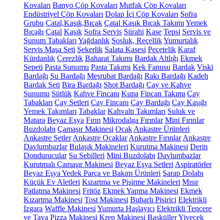
Kovaları
Banyo Çöp Kovaları
Mutfak Çöp Kovaları
Endüstriyel Çöp Kovaları
Dolap İçi Çöp Kovaları
Sofra
Grubu
Çatal,Kaşık,Bıçak
Çatal Kaşık Bıçak Takımı
Yemek
Bıçağı
Çatal
Kaşık
Sofra Servis
Sürahi
Kase
Tepsi
Servis ve
Sunum Tabakları
Yağdanlık
Sosluk, Reçellik
Yumurtalık
Servis Maşa Seti
Şekerlik
Salata Kasesi
Peçetelik
Karaf
Kürdanlık
Çerezlik
Baharat Takımı
Bardak Altlığı
Ekmek
Sepeti
Pasta Sunumu
Pasta Takımı
Kek Fanusu
Bardak
Viski
Bardağı
Su Bardağı
Meşrubat Bardağı
Rakı Bardağı
Kadeh
Bardak Seti
Bira Bardağı
Shot Bardağı
Çay ve Kahve
Sunumu
Sütlük
Kahve Fincanı
Kupa
Fincan Takımı
Çay
Tabakları
Çay Setleri
Çay Fincanı
Çay Bardağı
Çay Kaşığı
Yemek Takımları
Tabaklar
Kahvaltı Takımları
Suluk ve
Matara
Beyaz Eşya
Fırın
Mikrodalga Fırınlar
Mini Fırınlar
Buzdolabı
Çamaşır Makinesi
Ocak
Ankastre Ürünleri
Ankastre Setler
Ankastre Ocaklar
Ankastre Fırınlar
Ankastre
Davlumbazlar
Bulaşık Makineleri
Kurutma Makinesi
Derin
Dondurucular
Su Sebilleri
Mini Buzdolabı
Davlumbazlar
Kurutmalı Çamaşır Makinesi
Beyaz Eşya Setleri
Aspiratörler
Beyaz Eşya Yedek Parça ve Bakım Ürünleri
Şarap Dolabı
Küçük Ev Aletleri
Kızartma ve Pişirme Makineleri
Mısır
Patlatma Makinesi
Fritöz
Ekmek Yapma Makinesi
Ekmek
Kızartma Makinesi
Tost Makinesi
Buharlı Pişirici
Elektrikli
Izgara
Waffle Makinesi
Yumurta Haşlayıcı
Elektrikli Tencere
ve Tava
Pizza Makinesi
Krep Makinesi
Basküller
Yiyecek