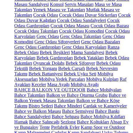
Masası Sandalyesi
Konsol
Servis Masaları
Masa ve Masa
Takımları
Yemek Masası ve Takımları
Mutfak Masası ve
Takımları
Çocuk Odası
Çocuk Odası Duvar Stickerları
Çocuk
Odası Duvar Kağıtları
Çocuk Odası Sandalyeleri
Çocuk
Odası Gardıropları
Çocuk Odası Masası
Çocuk Odası Bazası
Çocuk Odası Takımları
Çocuk Odası Komodini
Çocuk Odası
Karyolaları
Genç Odası
Genç Odası Takımları
Genç Odası
Komodini
Genç Odası Şifonyerleri
Genç Odası Bazaları
Genç Odası Gardıropları
Genç Odası Karyolaları
Ranza
Bebek Odası
Bebek Beşikleri
Mama Sandalyesi
Bebek
Karyolaları
Bebek Gardıropları
Bebek Yatakları
Bebek Odası
Takımları
Oyuncak Dolabı
Bebek Şifonyer
Bebek Odası
Tekstili
Bebek Yorganı
Bebek Çarşafı
Bebek Nevresim
Takımı
Bebek Battaniyesi
Bebek Uyku Seti
Mobilya
Aksesuarları
Mobilya Yedek Parçaları
Mobilya Kulpları
Raf
Ayakları
Keçeler
Masa Ayağı
Mobilya Ayağı
BAHÇE,BALKON VE OUTDOOR
Bahçe Mobilyaları
Bahçe Takımları
Balkon ve Bahçe Oturma Grubu
Bahçe ve
Balkon Yemek Masası Takımları
Balkon ve Bahçe Köşe
Takımı
Bistro Setleri
Bahçe Minderi
Çardak ve Kameriyeler
Bahçe ve Balkon Masası
Bahçe Şemsiyesi
Bahçe Bankı
Bahçe Sandalyeleri
Bahçe Sehpası
Bahçe Mobilya Kılıfları
Hamak
Bahçe Salıncağı
Şezlong
Bahçe Koltukları
Ahşap Ev
ve Bungalov
Tente
Prefabrik Evler
Kamp Spor ve Outdoor
Kamp Malzemeleri
Çadırlar
Kamp Sandalyesi
Uyku Tulumu