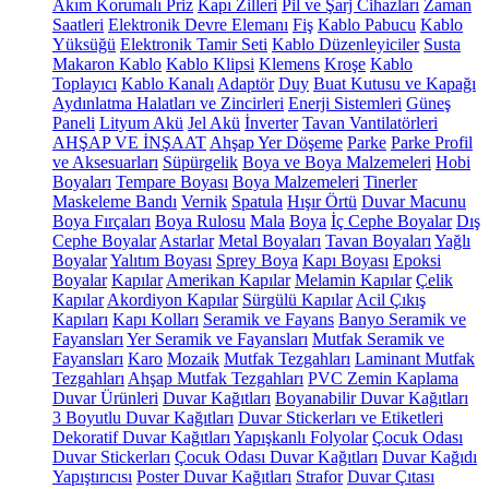
Akım Korumalı Priz
Kapı Zilleri
Pil ve Şarj Cihazları
Zaman
Saatleri
Elektronik Devre Elemanı
Fiş
Kablo Pabucu
Kablo
Yüksüğü
Elektronik Tamir Seti
Kablo Düzenleyiciler
Susta
Makaron Kablo
Kablo Klipsi
Klemens
Kroşe
Kablo
Toplayıcı
Kablo Kanalı
Adaptör
Duy
Buat Kutusu ve Kapağı
Aydınlatma Halatları ve Zincirleri
Enerji Sistemleri
Güneş
Paneli
Lityum Akü
Jel Akü
İnverter
Tavan Vantilatörleri
AHŞAP VE İNŞAAT
Ahşap Yer Döşeme
Parke
Parke Profil
ve Aksesuarları
Süpürgelik
Boya ve Boya Malzemeleri
Hobi
Boyaları
Tempare Boyası
Boya Malzemeleri
Tinerler
Maskeleme Bandı
Vernik
Spatula
Hışır Örtü
Duvar Macunu
Boya Fırçaları
Boya Rulosu
Mala
Boya
İç Cephe Boyalar
Dış
Cephe Boyalar
Astarlar
Metal Boyaları
Tavan Boyaları
Yağlı
Boyalar
Yalıtım Boyası
Sprey Boya
Kapı Boyası
Epoksi
Boyalar
Kapılar
Amerikan Kapılar
Melamin Kapılar
Çelik
Kapılar
Akordiyon Kapılar
Sürgülü Kapılar
Acil Çıkış
Kapıları
Kapı Kolları
Seramik ve Fayans
Banyo Seramik ve
Fayansları
Yer Seramik ve Fayansları
Mutfak Seramik ve
Fayansları
Karo
Mozaik
Mutfak Tezgahları
Laminant Mutfak
Tezgahları
Ahşap Mutfak Tezgahları
PVC Zemin Kaplama
Duvar Ürünleri
Duvar Kağıtları
Boyanabilir Duvar Kağıtları
3 Boyutlu Duvar Kağıtları
Duvar Stickerları ve Etiketleri
Dekoratif Duvar Kağıtları
Yapışkanlı Folyolar
Çocuk Odası
Duvar Stickerları
Çocuk Odası Duvar Kağıtları
Duvar Kağıdı
Yapıştırıcısı
Poster Duvar Kağıtları
Strafor
Duvar Çıtası