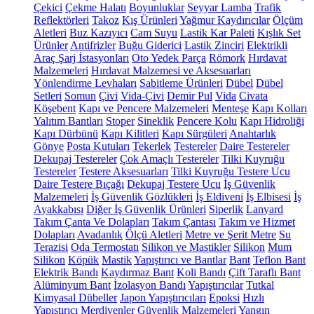
Çekici
Çekme Halatı
Boyunluklar
Seyyar Lamba
Trafik
Reflektörleri
Takoz
Kış Ürünleri
Yağmur Kaydırıcılar
Ölçüm
Aletleri
Buz Kazıyıcı
Cam Suyu
Lastik Kar Paleti
Kışlık Set
Ürünler
Antifrizler
Buğu Giderici
Lastik Zinciri
Elektrikli
Araç Şarj İstasyonları
Oto Yedek Parça
Römork
Hırdavat
Malzemeleri
Hırdavat Malzemesi ve Aksesuarları
Yönlendirme Levhaları
Sabitleme Ürünleri
Dübel
Dübel
Setleri
Somun
Çivi
Vida-Çivi
Demir Pul
Vida
Civata
Köşebent
Kapı ve Pencere Malzemeleri
Menteşe
Kapı Kolları
Yalıtım Bantları
Stoper
Sineklik
Pencere Kolu
Kapı Hidroliği
Kapı Dürbünü
Kapı Kilitleri
Kapı Sürgüleri
Anahtarlık
Gönye
Posta Kutuları
Tekerlek
Testereler
Daire Testereler
Dekupaj Testereler
Çok Amaçlı Testereler
Tilki Kuyruğu
Testereler
Testere Aksesuarları
Tilki Kuyruğu Testere Ucu
Daire Testere Bıçağı
Dekupaj Testere Ucu
İş Güvenlik
Malzemeleri
İş Güvenlik Gözlükleri
İş Eldiveni
İş Elbisesi
İş
Ayakkabısı
Diğer İş Güvenlik Ürünleri
Siperlik
Lanyard
Takım Çanta Ve Dolapları
Takım Çantası
Takım ve Hizmet
Dolapları
Avadanlık
Ölçü Aletleri
Metre ve Şerit Metre
Su
Terazisi
Oda Termostatı
Silikon ve Mastikler
Silikon
Mum
Silikon
Köpük
Mastik
Yapıştırıcı ve Bantlar
Bant
Teflon Bant
Elektrik Bandı
Kaydırmaz Bant
Koli Bandı
Çift Taraflı Bant
Alüminyum Bant
İzolasyon Bandı
Yapıştırıcılar
Tutkal
Kimyasal Dübeller
Japon Yapıştırıcıları
Epoksi
Hızlı
Yapıştırıcı
Merdivenler
Güvenlik Malzemeleri
Yangın