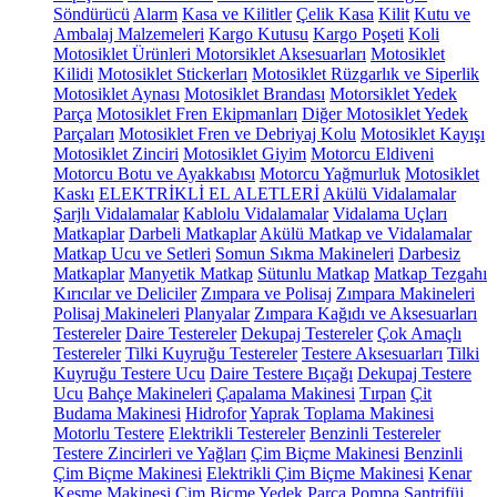
Söndürücü
Alarm
Kasa ve Kilitler
Çelik Kasa
Kilit
Kutu ve
Ambalaj Malzemeleri
Kargo Kutusu
Kargo Poşeti
Koli
Motosiklet Ürünleri
Motorsiklet Aksesuarları
Motosiklet
Kilidi
Motosiklet Stickerları
Motosiklet Rüzgarlık ve Siperlik
Motosiklet Aynası
Motosiklet Brandası
Motorsiklet Yedek
Parça
Motosiklet Fren Ekipmanları
Diğer Motosiklet Yedek
Parçaları
Motosiklet Fren ve Debriyaj Kolu
Motosiklet Kayışı
Motosiklet Zinciri
Motosiklet Giyim
Motorcu Eldiveni
Motorcu Botu ve Ayakkabısı
Motorcu Yağmurluk
Motosiklet
Kaskı
ELEKTRİKLİ EL ALETLERİ
Akülü Vidalamalar
Şarjlı Vidalamalar
Kablolu Vidalamalar
Vidalama Uçları
Matkaplar
Darbeli Matkaplar
Akülü Matkap ve Vidalamalar
Matkap Ucu ve Setleri
Somun Sıkma Makineleri
Darbesiz
Matkaplar
Manyetik Matkap
Sütunlu Matkap
Matkap Tezgahı
Kırıcılar ve Deliciler
Zımpara ve Polisaj
Zımpara Makineleri
Polisaj Makineleri
Planyalar
Zımpara Kağıdı ve Aksesuarları
Testereler
Daire Testereler
Dekupaj Testereler
Çok Amaçlı
Testereler
Tilki Kuyruğu Testereler
Testere Aksesuarları
Tilki
Kuyruğu Testere Ucu
Daire Testere Bıçağı
Dekupaj Testere
Ucu
Bahçe Makineleri
Çapalama Makinesi
Tırpan
Çit
Budama Makinesi
Hidrofor
Yaprak Toplama Makinesi
Motorlu Testere
Elektrikli Testereler
Benzinli Testereler
Testere Zincirleri ve Yağları
Çim Biçme Makinesi
Benzinli
Çim Biçme Makinesi
Elektrikli Çim Biçme Makinesi
Kenar
Kesme Makinesi
Çim Biçme Yedek Parça
Pompa
Santrifüj