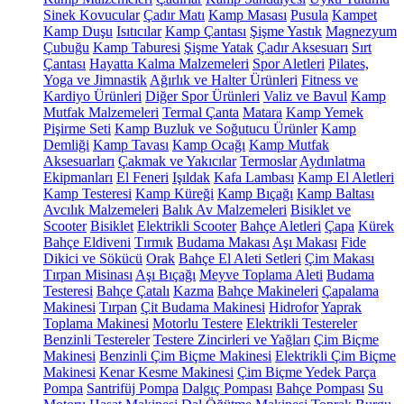
Sinek Kovucular
Çadır Matı
Kamp Masası
Pusula
Kampet
Kamp Duşu
Isıtıcılar
Kamp Çantası
Şişme Yastık
Magnezyum
Çubuğu
Kamp Taburesi
Şişme Yatak
Çadır Aksesuarı
Sırt
Çantası
Hayatta Kalma Malzemeleri
Spor Aletleri
Pilates,
Yoga ve Jimnastik
Ağırlık ve Halter Ürünleri
Fitness ve
Kardiyo Ürünleri
Diğer Spor Ürünleri
Valiz ve Bavul
Kamp
Mutfak Malzemeleri
Termal Çanta
Matara
Kamp Yemek
Pişirme Seti
Kamp Buzluk ve Soğutucu Ürünler
Kamp
Demliği
Kamp Tavası
Kamp Ocağı
Kamp Mutfak
Aksesuarları
Çakmak ve Yakıcılar
Termoslar
Aydınlatma
Ekipmanları
El Feneri
Işıldak
Kafa Lambası
Kamp El Aletleri
Kamp Testeresi
Kamp Küreği
Kamp Bıçağı
Kamp Baltası
Avcılık Malzemeleri
Balık Av Malzemeleri
Bisiklet ve
Scooter
Bisiklet
Elektrikli Scooter
Bahçe Aletleri
Çapa
Kürek
Bahçe Eldiveni
Tırmık
Budama Makası
Aşı Makası
Fide
Dikici ve Sökücü
Orak
Bahçe El Aleti Setleri
Çim Makası
Tırpan Misinası
Aşı Bıçağı
Meyve Toplama Aleti
Budama
Testeresi
Bahçe Çatalı
Kazma
Bahçe Makineleri
Çapalama
Makinesi
Tırpan
Çit Budama Makinesi
Hidrofor
Yaprak
Toplama Makinesi
Motorlu Testere
Elektrikli Testereler
Benzinli Testereler
Testere Zincirleri ve Yağları
Çim Biçme
Makinesi
Benzinli Çim Biçme Makinesi
Elektrikli Çim Biçme
Makinesi
Kenar Kesme Makinesi
Çim Biçme Yedek Parça
Pompa
Santrifüj Pompa
Dalgıç Pompası
Bahçe Pompası
Su