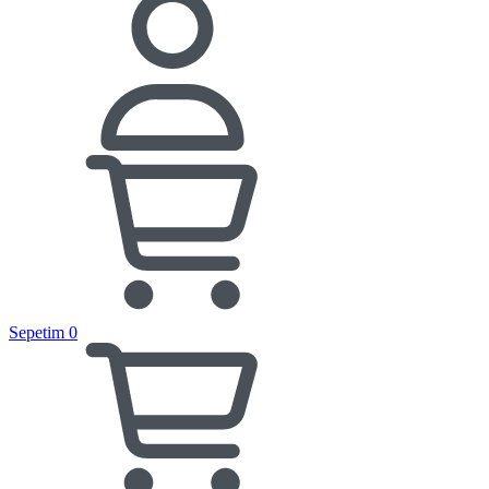
Sepetim
0