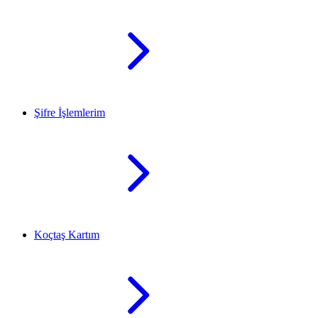
Şifre İşlemlerim
Koçtaş Kartım