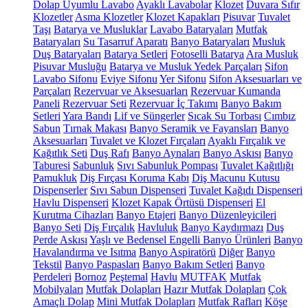
Dolap Uyumlu Lavabo
Ayaklı Lavabolar
Klozet
Duvara Sıfır
Klozetler
Asma Klozetler
Klozet Kapakları
Pisuvar
Tuvalet
Taşı
Batarya ve Musluklar
Lavabo Bataryaları
Mutfak
Bataryaları
Su Tasarruf Aparatı
Banyo Bataryaları
Musluk
Duş Bataryaları
Batarya Setleri
Fotoselli Batarya
Ara Musluk
Pisuvar Musluğu
Batarya ve Musluk Yedek Parçaları
Sifon
Lavabo Sifonu
Eviye Sifonu
Yer Sifonu
Sifon Aksesuarları ve
Parçaları
Rezervuar ve Aksesuarları
Rezervuar Kumanda
Paneli
Rezervuar Seti
Rezervuar İç Takımı
Banyo Bakım
Setleri
Yara Bandı
Lif ve Süngerler
Sıcak Su Torbası
Cımbız
Sabun
Tırnak Makası
Banyo Seramik ve Fayansları
Banyo
Aksesuarları
Tuvalet ve Klozet Fırçaları
Ayaklı Fırçalık ve
Kağıtlık Seti
Duş Rafı
Banyo Aynaları
Banyo Askısı
Banyo
Taburesi
Sabunluk
Sıvı Sabunluk Pompası
Tuvalet Kağıtlığı
Pamukluk
Diş Fırçası Koruma Kabı
Diş Macunu Kutusu
Dispenserler
Sıvı Sabun Dispenseri
Tuvalet Kağıdı Dispenseri
Havlu Dispenseri
Klozet Kapak Örtüsü Dispenseri
El
Kurutma Cihazları
Banyo Etajeri
Banyo Düzenleyicileri
Banyo Seti
Diş Fırçalık
Havluluk
Banyo Kaydırmazı
Duş
Perde Askısı
Yaşlı ve Bedensel Engelli Banyo Ürünleri
Banyo
Havalandırma ve Isıtma
Banyo Aspiratörü
Diğer
Banyo
Tekstil
Banyo Paspasları
Banyo Bakım Setleri
Banyo
Perdeleri
Bornoz
Peştemal
Havlu
MUTFAK
Mutfak
Mobilyaları
Mutfak Dolapları
Hazır Mutfak Dolapları
Çok
Amaçlı Dolap
Mini Mutfak Dolapları
Mutfak Rafları
Köşe