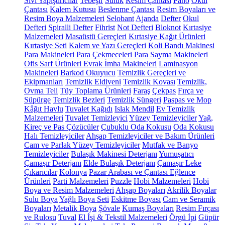
Sıvı Yapıştırıcılar
Tebeşir
Suluk
Resim Çantası
Pano
Okul
Çantası
Kalem Kutusu
Beslenme Çantası
Resim Boyaları ve
Resim Boya Malzemeleri
Selobant
Ajanda
Defter
Okul
Defteri
Spiralli Defter
Fihrist
Not Defteri
Bloknot
Kırtasiye
Malzemeleri
Masaüstü Gereçleri
Kırtasiye Kağıt Ürünleri
Kırtasiye Seti
Kalem ve Yazı Gereçleri
Koli Bandı Makinesi
Para Makineleri
Para Çekmeceleri
Para Sayma Makineleri
Ofis Sarf Ürünleri
Evrak İmha Makineleri
Laminasyon
Makineleri
Barkod Okuyucu
Temizlik Gereçleri ve
Ekipmanları
Temizlik Eldiveni
Temizlik Kovası
Temizlik,
Ovma Teli
Tüy Toplama Ürünleri
Faraş
Çekpas
Fırça ve
Süpürge
Temizlik Bezleri
Temizlik Süngeri
Paspas ve Mop
Kâğıt Havlu
Tuvalet Kağıdı
Islak Mendil
Ev Temizlik
Malzemeleri
Tuvalet Temizleyici
Yüzey Temizleyiciler
Yağ,
Kireç ve Pas Çözücüler
Çubuklu Oda Kokusu
Oda Kokusu
Halı Temizleyiciler
Ahşap Temizleyiciler ve Bakım Ürünleri
Cam ve Parlak Yüzey Temizleyiciler
Mutfak ve Banyo
Temizleyiciler
Bulaşık Makinesi Deterjanı
Yumuşatıcı
Çamaşır Deterjanı
Elde Bulaşık Deterjanı
Çamaşır Leke
Çıkarıcılar
Kolonya
Pazar Arabası ve Çantası
Eğlence
Ürünleri
Parti Malzemeleri
Puzzle
Hobi Malzemeleri
Hobi
Boya ve Resim Malzemeleri
Ahşap Boyaları
Akrilik Boyalar
Sulu Boya
Yağlı Boya Seti
Eskitme Boyası
Cam ve Seramik
Boyaları
Metalik Boya
Şövale
Kumaş Boyaları
Resim Fırçası
ve Rulosu
Tuval
El İşi & Tekstil Malzemeleri
Örgü İpi
Güpür