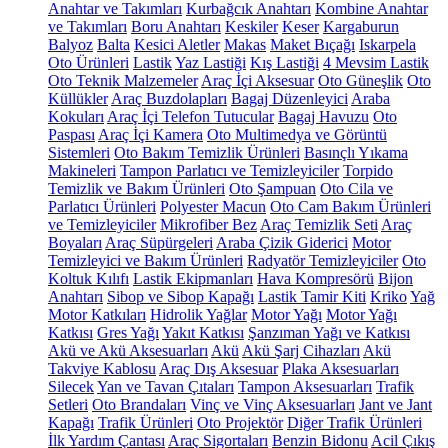
Anahtar ve Takımları
Kurbağcık Anahtarı
Kombine Anahtar
ve Takımları
Boru Anahtarı
Keskiler
Keser
Kargaburun
Balyoz
Balta
Kesici Aletler
Makas
Maket Bıçağı
Iskarpela
Oto Ürünleri
Lastik
Yaz Lastiği
Kış Lastiği
4 Mevsim Lastik
Oto Teknik Malzemeler
Araç İçi Aksesuar
Oto Güneşlik
Oto
Küllükler
Araç Buzdolapları
Bagaj Düzenleyici
Araba
Kokuları
Araç İçi Telefon Tutucular
Bagaj Havuzu
Oto
Paspası
Araç İçi Kamera
Oto Multimedya ve Görüntü
Sistemleri
Oto Bakım Temizlik Ürünleri
Basınçlı Yıkama
Makineleri
Tampon Parlatıcı ve Temizleyiciler
Torpido
Temizlik ve Bakım Ürünleri
Oto Şampuan
Oto Cila ve
Parlatıcı Ürünleri
Polyester Macun
Oto Cam Bakım Ürünleri
ve Temizleyiciler
Mikrofiber Bez
Araç Temizlik Seti
Araç
Boyaları
Araç Süpürgeleri
Araba Çizik Giderici
Motor
Temizleyici ve Bakım Ürünleri
Radyatör Temizleyiciler
Oto
Koltuk Kılıfı
Lastik Ekipmanları
Hava Kompresörü
Bijon
Anahtarı
Sibop ve Sibop Kapağı
Lastik Tamir Kiti
Kriko
Yağ
Motor Katkıları
Hidrolik Yağlar
Motor Yağı
Motor Yağı
Katkısı
Gres Yağı
Yakıt Katkısı
Şanzıman Yağı ve Katkısı
Akü ve Akü Aksesuarları
Akü
Akü Şarj Cihazları
Akü
Takviye Kablosu
Araç Dış Aksesuar
Plaka Aksesuarları
Silecek
Yan ve Tavan Çıtaları
Tampon Aksesuarları
Trafik
Setleri
Oto Brandaları
Vinç ve Vinç Aksesuarları
Jant ve Jant
Kapağı
Trafik Ürünleri
Oto Projektör
Diğer Trafik Ürünleri
İlk Yardım Çantası
Araç Sigortaları
Benzin Bidonu
Acil Çıkış