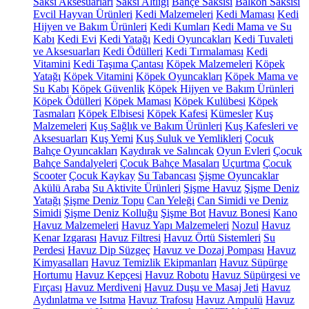
Saksı Aksesuarları
Saksı Altlığı
Bahçe Saksısı
Balkon Saksısı
Evcil Hayvan Ürünleri
Kedi Malzemeleri
Kedi Maması
Kedi
Hijyen ve Bakım Ürünleri
Kedi Kumları
Kedi Mama ve Su
Kabı
Kedi Evi
Kedi Yatağı
Kedi Oyuncakları
Kedi Tuvaleti
ve Aksesuarları
Kedi Ödülleri
Kedi Tırmalaması
Kedi
Vitamini
Kedi Taşıma Çantası
Köpek Malzemeleri
Köpek
Yatağı
Köpek Vitamini
Köpek Oyuncakları
Köpek Mama ve
Su Kabı
Köpek Güvenlik
Köpek Hijyen ve Bakım Ürünleri
Köpek Ödülleri
Köpek Maması
Köpek Kulübesi
Köpek
Tasmaları
Köpek Elbisesi
Köpek Kafesi
Kümesler
Kuş
Malzemeleri
Kuş Sağlık ve Bakım Ürünleri
Kuş Kafesleri ve
Aksesuarları
Kuş Yemi
Kuş Suluk ve Yemlikleri
Çocuk
Bahçe Oyuncakları
Kaydırak ve Salıncak
Oyun Evleri
Çocuk
Bahçe Sandalyeleri
Çocuk Bahçe Masaları
Uçurtma
Çocuk
Scooter
Çocuk Kaykay
Su Tabancası
Şişme Oyuncaklar
Akülü Araba
Su Aktivite Ürünleri
Şişme Havuz
Şişme Deniz
Yatağı
Şişme Deniz Topu
Can Yeleği
Can Simidi ve Deniz
Simidi
Şişme Deniz Kolluğu
Şişme Bot
Havuz Bonesi
Kano
Havuz Malzemeleri
Havuz Yapı Malzemeleri
Nozul
Havuz
Kenar Izgarası
Havuz Filtresi
Havuz Örtü Sistemleri
Su
Perdesi
Havuz Dip Süzgeç
Havuz ve Dozaj Pompası
Havuz
Kimyasalları
Havuz Temizlik Ekipmanları
Havuz Süpürge
Hortumu
Havuz Kepçesi
Havuz Robotu
Havuz Süpürgesi ve
Fırçası
Havuz Merdiveni
Havuz Duşu ve Masaj Jeti
Havuz
Aydınlatma ve Isıtma
Havuz Trafosu
Havuz Ampulü
Havuz