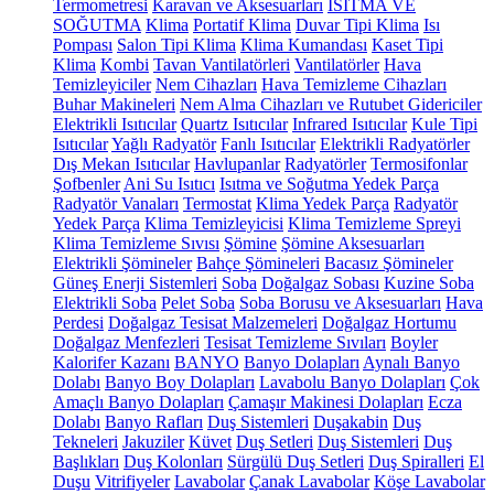
Termometresi
Karavan ve Aksesuarları
ISITMA VE
SOĞUTMA
Klima
Portatif Klima
Duvar Tipi Klima
Isı
Pompası
Salon Tipi Klima
Klima Kumandası
Kaset Tipi
Klima
Kombi
Tavan Vantilatörleri
Vantilatörler
Hava
Temizleyiciler
Nem Cihazları
Hava Temizleme Cihazları
Buhar Makineleri
Nem Alma Cihazları ve Rutubet Gidericiler
Elektrikli Isıtıcılar
Quartz Isıtıcılar
Infrared Isıtıcılar
Kule Tipi
Isıtıcılar
Yağlı Radyatör
Fanlı Isıtıcılar
Elektrikli Radyatörler
Dış Mekan Isıtıcılar
Havlupanlar
Radyatörler
Termosifonlar
Şofbenler
Ani Su Isıtıcı
Isıtma ve Soğutma Yedek Parça
Radyatör Vanaları
Termostat
Klima Yedek Parça
Radyatör
Yedek Parça
Klima Temizleyicisi
Klima Temizleme Spreyi
Klima Temizleme Sıvısı
Şömine
Şömine Aksesuarları
Elektrikli Şömineler
Bahçe Şömineleri
Bacasız Şömineler
Güneş Enerji Sistemleri
Soba
Doğalgaz Sobası
Kuzine Soba
Elektrikli Soba
Pelet Soba
Soba Borusu ve Aksesuarları
Hava
Perdesi
Doğalgaz Tesisat Malzemeleri
Doğalgaz Hortumu
Doğalgaz Menfezleri
Tesisat Temizleme Sıvıları
Boyler
Kalorifer Kazanı
BANYO
Banyo Dolapları
Aynalı Banyo
Dolabı
Banyo Boy Dolapları
Lavabolu Banyo Dolapları
Çok
Amaçlı Banyo Dolapları
Çamaşır Makinesi Dolapları
Ecza
Dolabı
Banyo Rafları
Duş Sistemleri
Duşakabin
Duş
Tekneleri
Jakuziler
Küvet
Duş Setleri
Duş Sistemleri
Duş
Başlıkları
Duş Kolonları
Sürgülü Duş Setleri
Duş Spiralleri
El
Duşu
Vitrifiyeler
Lavabolar
Çanak Lavabolar
Köşe Lavabolar