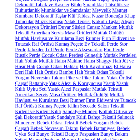
Dekoratif Tabak ve Kaseler
Biblo
Şaraplıklar
Tütsülük ve
Buhurdanlık
Mumluklar ve Şamdanlar
Meyvelik
Magnet
Kumbara
Dekoratif Taşlar
Kül Tablası
Nazar Boncuğu
Kitap
Tutucular
Müzik Kutusu
Yatak Tepsisi
Kokulu Taşlar
Ahşap
Dekorasyon Ürünleri
Duvar Süsleri
Cansız Manken
Mutfak
Tekstili
Amerikan Servis
Masa Örtüleri
Mutfak Önlüğü
Mutfak Havlusu ve Kurulama Bezi
Runner
Fırın Eldiveni ve
Tutacak
Raf Örtüsü
Kumaş Peçete
Ev Tekstili
Perde
Stor
Perde
Jaluziler
Tül Perde
Perde Aksesuarları
Fon Perde
Rustik Perde
Çocuk Odası Perdesi
Güneşlik
Mutfak Perdeleri
Halı
Yolluk
Mutfak Halısı
Makine Halısı
Shaggy Halı
Jüt ve
Hasır Halı
Çocuk Odası Halıları
Halı Kaydırmazı
El Halısı
Deri Halı
Halı Örtüsü
Bambu Halı
Yatak Odası Tekstili
Yorgan
Nevresim Takımı
Pike ve Pike Takımı
Yatak Örtüsü
Çarşaf
Battaniye
Yatak Alezi & Koruyucusu
Yastık
Yastık
Kılıfı
Uyku Seti
Yastık Alezi
Paspaslar
Mutfak Tekstili
Amerikan Servis
Masa Örtüleri
Mutfak Önlüğü
Mutfak
Havlusu ve Kurulama Bezi
Runner
Fırın Eldiveni ve Tutacak
Raf Örtüsü
Kumaş Peçete
Kilim
Seccade
Salon Tekstili
Kırlent ve Kırlent Kılıfı
Sandalye Minderi
Koltuk Örtüsü ve
Şalı
Dekoratif Yastık
Sandalye Kılıfı
Bahçe Tekstili
Salıncak
Minderleri
Bebek Odası Tekstili
Bebek Yorganı
Bebek
Çarşafı
Bebek Nevresim Takımı
Bebek Battaniyesi
Bebek
Uyku Seti
Banyo Tekstil
Banyo Paspasları
Banyo Bakım
Setleri
Banyo Perdeleri
Bornoz
Peştemal
Havlu
Duvar