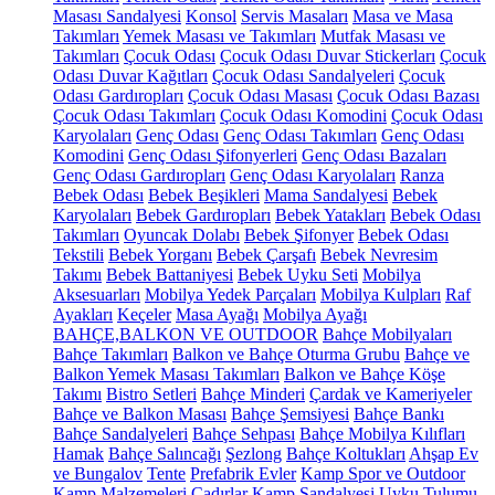
Masası Sandalyesi
Konsol
Servis Masaları
Masa ve Masa
Takımları
Yemek Masası ve Takımları
Mutfak Masası ve
Takımları
Çocuk Odası
Çocuk Odası Duvar Stickerları
Çocuk
Odası Duvar Kağıtları
Çocuk Odası Sandalyeleri
Çocuk
Odası Gardıropları
Çocuk Odası Masası
Çocuk Odası Bazası
Çocuk Odası Takımları
Çocuk Odası Komodini
Çocuk Odası
Karyolaları
Genç Odası
Genç Odası Takımları
Genç Odası
Komodini
Genç Odası Şifonyerleri
Genç Odası Bazaları
Genç Odası Gardıropları
Genç Odası Karyolaları
Ranza
Bebek Odası
Bebek Beşikleri
Mama Sandalyesi
Bebek
Karyolaları
Bebek Gardıropları
Bebek Yatakları
Bebek Odası
Takımları
Oyuncak Dolabı
Bebek Şifonyer
Bebek Odası
Tekstili
Bebek Yorganı
Bebek Çarşafı
Bebek Nevresim
Takımı
Bebek Battaniyesi
Bebek Uyku Seti
Mobilya
Aksesuarları
Mobilya Yedek Parçaları
Mobilya Kulpları
Raf
Ayakları
Keçeler
Masa Ayağı
Mobilya Ayağı
BAHÇE,BALKON VE OUTDOOR
Bahçe Mobilyaları
Bahçe Takımları
Balkon ve Bahçe Oturma Grubu
Bahçe ve
Balkon Yemek Masası Takımları
Balkon ve Bahçe Köşe
Takımı
Bistro Setleri
Bahçe Minderi
Çardak ve Kameriyeler
Bahçe ve Balkon Masası
Bahçe Şemsiyesi
Bahçe Bankı
Bahçe Sandalyeleri
Bahçe Sehpası
Bahçe Mobilya Kılıfları
Hamak
Bahçe Salıncağı
Şezlong
Bahçe Koltukları
Ahşap Ev
ve Bungalov
Tente
Prefabrik Evler
Kamp Spor ve Outdoor
Kamp Malzemeleri
Çadırlar
Kamp Sandalyesi
Uyku Tulumu