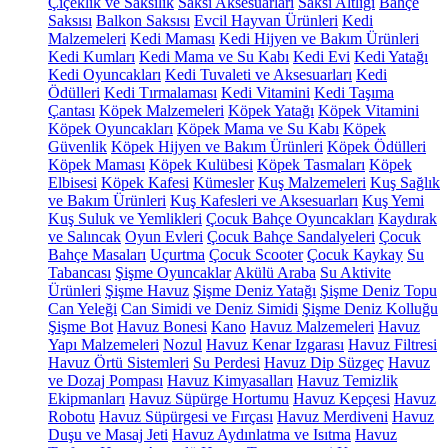
Çiçeklik ve Saksılık
Saksı Aksesuarları
Saksı Altlığı
Bahçe
Saksısı
Balkon Saksısı
Evcil Hayvan Ürünleri
Kedi
Malzemeleri
Kedi Maması
Kedi Hijyen ve Bakım Ürünleri
Kedi Kumları
Kedi Mama ve Su Kabı
Kedi Evi
Kedi Yatağı
Kedi Oyuncakları
Kedi Tuvaleti ve Aksesuarları
Kedi
Ödülleri
Kedi Tırmalaması
Kedi Vitamini
Kedi Taşıma
Çantası
Köpek Malzemeleri
Köpek Yatağı
Köpek Vitamini
Köpek Oyuncakları
Köpek Mama ve Su Kabı
Köpek
Güvenlik
Köpek Hijyen ve Bakım Ürünleri
Köpek Ödülleri
Köpek Maması
Köpek Kulübesi
Köpek Tasmaları
Köpek
Elbisesi
Köpek Kafesi
Kümesler
Kuş Malzemeleri
Kuş Sağlık
ve Bakım Ürünleri
Kuş Kafesleri ve Aksesuarları
Kuş Yemi
Kuş Suluk ve Yemlikleri
Çocuk Bahçe Oyuncakları
Kaydırak
ve Salıncak
Oyun Evleri
Çocuk Bahçe Sandalyeleri
Çocuk
Bahçe Masaları
Uçurtma
Çocuk Scooter
Çocuk Kaykay
Su
Tabancası
Şişme Oyuncaklar
Akülü Araba
Su Aktivite
Ürünleri
Şişme Havuz
Şişme Deniz Yatağı
Şişme Deniz Topu
Can Yeleği
Can Simidi ve Deniz Simidi
Şişme Deniz Kolluğu
Şişme Bot
Havuz Bonesi
Kano
Havuz Malzemeleri
Havuz
Yapı Malzemeleri
Nozul
Havuz Kenar Izgarası
Havuz Filtresi
Havuz Örtü Sistemleri
Su Perdesi
Havuz Dip Süzgeç
Havuz
ve Dozaj Pompası
Havuz Kimyasalları
Havuz Temizlik
Ekipmanları
Havuz Süpürge Hortumu
Havuz Kepçesi
Havuz
Robotu
Havuz Süpürgesi ve Fırçası
Havuz Merdiveni
Havuz
Duşu ve Masaj Jeti
Havuz Aydınlatma ve Isıtma
Havuz