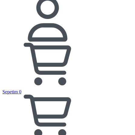
Sepetim
0