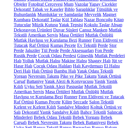
Objeler
Fotoğraf Çerçevesi
Mum
Vazolar
Yapay Çiçekler
Dekoratif Tabak ve Kaseler
Biblo
Şaraplıklar
Tütsülük ve
Buhurdanlık
Mumluklar ve Şamdanlar
Meyvelik
Magnet
Kumbara
Dekoratif Taşlar
Kül Tablası
Nazar Boncuğu
Kitap
Tutucular
Müzik Kutusu
Yatak Tepsisi
Kokulu Taşlar
Ahşap
Dekorasyon Ürünleri
Duvar Süsleri
Cansız Manken
Mutfak
Tekstili
Amerikan Servis
Masa Örtüleri
Mutfak Önlüğü
Mutfak Havlusu ve Kurulama Bezi
Runner
Fırın Eldiveni ve
Tutacak
Raf Örtüsü
Kumaş Peçete
Ev Tekstili
Perde
Stor
Perde
Jaluziler
Tül Perde
Perde Aksesuarları
Fon Perde
Rustik Perde
Çocuk Odası Perdesi
Güneşlik
Mutfak Perdeleri
Halı
Yolluk
Mutfak Halısı
Makine Halısı
Shaggy Halı
Jüt ve
Hasır Halı
Çocuk Odası Halıları
Halı Kaydırmazı
El Halısı
Deri Halı
Halı Örtüsü
Bambu Halı
Yatak Odası Tekstili
Yorgan
Nevresim Takımı
Pike ve Pike Takımı
Yatak Örtüsü
Çarşaf
Battaniye
Yatak Alezi & Koruyucusu
Yastık
Yastık
Kılıfı
Uyku Seti
Yastık Alezi
Paspaslar
Mutfak Tekstili
Amerikan Servis
Masa Örtüleri
Mutfak Önlüğü
Mutfak
Havlusu ve Kurulama Bezi
Runner
Fırın Eldiveni ve Tutacak
Raf Örtüsü
Kumaş Peçete
Kilim
Seccade
Salon Tekstili
Kırlent ve Kırlent Kılıfı
Sandalye Minderi
Koltuk Örtüsü ve
Şalı
Dekoratif Yastık
Sandalye Kılıfı
Bahçe Tekstili
Salıncak
Minderleri
Bebek Odası Tekstili
Bebek Yorganı
Bebek
Çarşafı
Bebek Nevresim Takımı
Bebek Battaniyesi
Bebek
Uyku Seti
Banyo Tekstil
Banyo Paspasları
Banyo Bakım