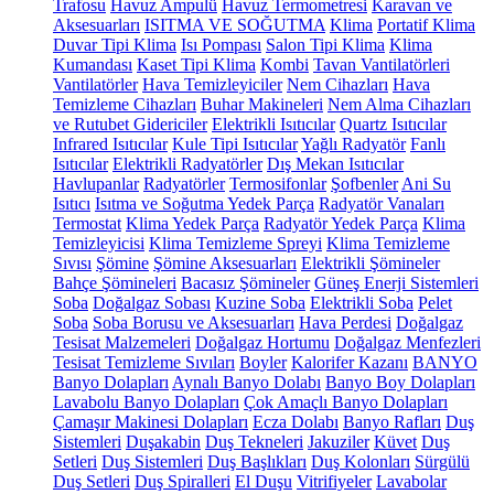
Trafosu
Havuz Ampulü
Havuz Termometresi
Karavan ve
Aksesuarları
ISITMA VE SOĞUTMA
Klima
Portatif Klima
Duvar Tipi Klima
Isı Pompası
Salon Tipi Klima
Klima
Kumandası
Kaset Tipi Klima
Kombi
Tavan Vantilatörleri
Vantilatörler
Hava Temizleyiciler
Nem Cihazları
Hava
Temizleme Cihazları
Buhar Makineleri
Nem Alma Cihazları
ve Rutubet Gidericiler
Elektrikli Isıtıcılar
Quartz Isıtıcılar
Infrared Isıtıcılar
Kule Tipi Isıtıcılar
Yağlı Radyatör
Fanlı
Isıtıcılar
Elektrikli Radyatörler
Dış Mekan Isıtıcılar
Havlupanlar
Radyatörler
Termosifonlar
Şofbenler
Ani Su
Isıtıcı
Isıtma ve Soğutma Yedek Parça
Radyatör Vanaları
Termostat
Klima Yedek Parça
Radyatör Yedek Parça
Klima
Temizleyicisi
Klima Temizleme Spreyi
Klima Temizleme
Sıvısı
Şömine
Şömine Aksesuarları
Elektrikli Şömineler
Bahçe Şömineleri
Bacasız Şömineler
Güneş Enerji Sistemleri
Soba
Doğalgaz Sobası
Kuzine Soba
Elektrikli Soba
Pelet
Soba
Soba Borusu ve Aksesuarları
Hava Perdesi
Doğalgaz
Tesisat Malzemeleri
Doğalgaz Hortumu
Doğalgaz Menfezleri
Tesisat Temizleme Sıvıları
Boyler
Kalorifer Kazanı
BANYO
Banyo Dolapları
Aynalı Banyo Dolabı
Banyo Boy Dolapları
Lavabolu Banyo Dolapları
Çok Amaçlı Banyo Dolapları
Çamaşır Makinesi Dolapları
Ecza Dolabı
Banyo Rafları
Duş
Sistemleri
Duşakabin
Duş Tekneleri
Jakuziler
Küvet
Duş
Setleri
Duş Sistemleri
Duş Başlıkları
Duş Kolonları
Sürgülü
Duş Setleri
Duş Spiralleri
El Duşu
Vitrifiyeler
Lavabolar