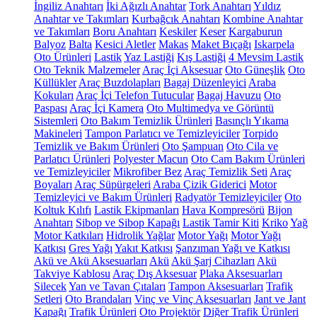
İngiliz Anahtarı
İki Ağızlı Anahtar
Tork Anahtarı
Yıldız
Anahtar ve Takımları
Kurbağcık Anahtarı
Kombine Anahtar
ve Takımları
Boru Anahtarı
Keskiler
Keser
Kargaburun
Balyoz
Balta
Kesici Aletler
Makas
Maket Bıçağı
Iskarpela
Oto Ürünleri
Lastik
Yaz Lastiği
Kış Lastiği
4 Mevsim Lastik
Oto Teknik Malzemeler
Araç İçi Aksesuar
Oto Güneşlik
Oto
Küllükler
Araç Buzdolapları
Bagaj Düzenleyici
Araba
Kokuları
Araç İçi Telefon Tutucular
Bagaj Havuzu
Oto
Paspası
Araç İçi Kamera
Oto Multimedya ve Görüntü
Sistemleri
Oto Bakım Temizlik Ürünleri
Basınçlı Yıkama
Makineleri
Tampon Parlatıcı ve Temizleyiciler
Torpido
Temizlik ve Bakım Ürünleri
Oto Şampuan
Oto Cila ve
Parlatıcı Ürünleri
Polyester Macun
Oto Cam Bakım Ürünleri
ve Temizleyiciler
Mikrofiber Bez
Araç Temizlik Seti
Araç
Boyaları
Araç Süpürgeleri
Araba Çizik Giderici
Motor
Temizleyici ve Bakım Ürünleri
Radyatör Temizleyiciler
Oto
Koltuk Kılıfı
Lastik Ekipmanları
Hava Kompresörü
Bijon
Anahtarı
Sibop ve Sibop Kapağı
Lastik Tamir Kiti
Kriko
Yağ
Motor Katkıları
Hidrolik Yağlar
Motor Yağı
Motor Yağı
Katkısı
Gres Yağı
Yakıt Katkısı
Şanzıman Yağı ve Katkısı
Akü ve Akü Aksesuarları
Akü
Akü Şarj Cihazları
Akü
Takviye Kablosu
Araç Dış Aksesuar
Plaka Aksesuarları
Silecek
Yan ve Tavan Çıtaları
Tampon Aksesuarları
Trafik
Setleri
Oto Brandaları
Vinç ve Vinç Aksesuarları
Jant ve Jant
Kapağı
Trafik Ürünleri
Oto Projektör
Diğer Trafik Ürünleri