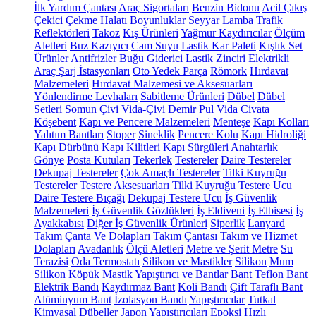
İlk Yardım Çantası
Araç Sigortaları
Benzin Bidonu
Acil Çıkış
Çekici
Çekme Halatı
Boyunluklar
Seyyar Lamba
Trafik
Reflektörleri
Takoz
Kış Ürünleri
Yağmur Kaydırıcılar
Ölçüm
Aletleri
Buz Kazıyıcı
Cam Suyu
Lastik Kar Paleti
Kışlık Set
Ürünler
Antifrizler
Buğu Giderici
Lastik Zinciri
Elektrikli
Araç Şarj İstasyonları
Oto Yedek Parça
Römork
Hırdavat
Malzemeleri
Hırdavat Malzemesi ve Aksesuarları
Yönlendirme Levhaları
Sabitleme Ürünleri
Dübel
Dübel
Setleri
Somun
Çivi
Vida-Çivi
Demir Pul
Vida
Civata
Köşebent
Kapı ve Pencere Malzemeleri
Menteşe
Kapı Kolları
Yalıtım Bantları
Stoper
Sineklik
Pencere Kolu
Kapı Hidroliği
Kapı Dürbünü
Kapı Kilitleri
Kapı Sürgüleri
Anahtarlık
Gönye
Posta Kutuları
Tekerlek
Testereler
Daire Testereler
Dekupaj Testereler
Çok Amaçlı Testereler
Tilki Kuyruğu
Testereler
Testere Aksesuarları
Tilki Kuyruğu Testere Ucu
Daire Testere Bıçağı
Dekupaj Testere Ucu
İş Güvenlik
Malzemeleri
İş Güvenlik Gözlükleri
İş Eldiveni
İş Elbisesi
İş
Ayakkabısı
Diğer İş Güvenlik Ürünleri
Siperlik
Lanyard
Takım Çanta Ve Dolapları
Takım Çantası
Takım ve Hizmet
Dolapları
Avadanlık
Ölçü Aletleri
Metre ve Şerit Metre
Su
Terazisi
Oda Termostatı
Silikon ve Mastikler
Silikon
Mum
Silikon
Köpük
Mastik
Yapıştırıcı ve Bantlar
Bant
Teflon Bant
Elektrik Bandı
Kaydırmaz Bant
Koli Bandı
Çift Taraflı Bant
Alüminyum Bant
İzolasyon Bandı
Yapıştırıcılar
Tutkal
Kimyasal Dübeller
Japon Yapıştırıcıları
Epoksi
Hızlı