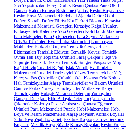
Dosya
Etiketlik
Okul Malzemeleri
Yazı Tahtası
Tahta Silgisi
Sıvı Yapıştırıcılar
Tebeşir
Suluk
Resim Çantası
Pano
Okul
Çantası
Kalem Kutusu
Beslenme Çantası
Resim Boyaları ve
Resim Boya Malzemeleri
Selobant
Ajanda
Defter
Okul
Defteri
Spiralli Defter
Fihrist
Not Defteri
Bloknot
Kırtasiye
Malzemeleri
Masaüstü Gereçleri
Kırtasiye Kağıt Ürünleri
Kırtasiye Seti
Kalem ve Yazı Gereçleri
Koli Bandı Makinesi
Para Makineleri
Para Çekmeceleri
Para Sayma Makineleri
Ofis Sarf Ürünleri
Evrak İmha Makineleri
Laminasyon
Makineleri
Barkod Okuyucu
Temizlik Gereçleri ve
Ekipmanları
Temizlik Eldiveni
Temizlik Kovası
Temizlik,
Ovma Teli
Tüy Toplama Ürünleri
Faraş
Çekpas
Fırça ve
Süpürge
Temizlik Bezleri
Temizlik Süngeri
Paspas ve Mop
Kâğıt Havlu
Tuvalet Kağıdı
Islak Mendil
Ev Temizlik
Malzemeleri
Tuvalet Temizleyici
Yüzey Temizleyiciler
Yağ,
Kireç ve Pas Çözücüler
Çubuklu Oda Kokusu
Oda Kokusu
Halı Temizleyiciler
Ahşap Temizleyiciler ve Bakım Ürünleri
Cam ve Parlak Yüzey Temizleyiciler
Mutfak ve Banyo
Temizleyiciler
Bulaşık Makinesi Deterjanı
Yumuşatıcı
Çamaşır Deterjanı
Elde Bulaşık Deterjanı
Çamaşır Leke
Çıkarıcılar
Kolonya
Pazar Arabası ve Çantası
Eğlence
Ürünleri
Parti Malzemeleri
Puzzle
Hobi Malzemeleri
Hobi
Boya ve Resim Malzemeleri
Ahşap Boyaları
Akrilik Boyalar
Sulu Boya
Yağlı Boya Seti
Eskitme Boyası
Cam ve Seramik
Boyaları
Metalik Boya
Şövale
Kumaş Boyaları
Resim Fırçası