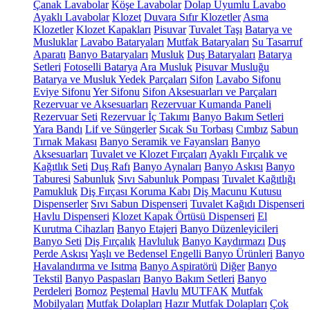
Çanak Lavabolar
Köşe Lavabolar
Dolap Uyumlu Lavabo
Ayaklı Lavabolar
Klozet
Duvara Sıfır Klozetler
Asma
Klozetler
Klozet Kapakları
Pisuvar
Tuvalet Taşı
Batarya ve
Musluklar
Lavabo Bataryaları
Mutfak Bataryaları
Su Tasarruf
Aparatı
Banyo Bataryaları
Musluk
Duş Bataryaları
Batarya
Setleri
Fotoselli Batarya
Ara Musluk
Pisuvar Musluğu
Batarya ve Musluk Yedek Parçaları
Sifon
Lavabo Sifonu
Eviye Sifonu
Yer Sifonu
Sifon Aksesuarları ve Parçaları
Rezervuar ve Aksesuarları
Rezervuar Kumanda Paneli
Rezervuar Seti
Rezervuar İç Takımı
Banyo Bakım Setleri
Yara Bandı
Lif ve Süngerler
Sıcak Su Torbası
Cımbız
Sabun
Tırnak Makası
Banyo Seramik ve Fayansları
Banyo
Aksesuarları
Tuvalet ve Klozet Fırçaları
Ayaklı Fırçalık ve
Kağıtlık Seti
Duş Rafı
Banyo Aynaları
Banyo Askısı
Banyo
Taburesi
Sabunluk
Sıvı Sabunluk Pompası
Tuvalet Kağıtlığı
Pamukluk
Diş Fırçası Koruma Kabı
Diş Macunu Kutusu
Dispenserler
Sıvı Sabun Dispenseri
Tuvalet Kağıdı Dispenseri
Havlu Dispenseri
Klozet Kapak Örtüsü Dispenseri
El
Kurutma Cihazları
Banyo Etajeri
Banyo Düzenleyicileri
Banyo Seti
Diş Fırçalık
Havluluk
Banyo Kaydırmazı
Duş
Perde Askısı
Yaşlı ve Bedensel Engelli Banyo Ürünleri
Banyo
Havalandırma ve Isıtma
Banyo Aspiratörü
Diğer
Banyo
Tekstil
Banyo Paspasları
Banyo Bakım Setleri
Banyo
Perdeleri
Bornoz
Peştemal
Havlu
MUTFAK
Mutfak
Mobilyaları
Mutfak Dolapları
Hazır Mutfak Dolapları
Çok