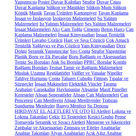
Yapıştırıcısı
Poster Duvar Kağıtları
Strafor
Duvar Çıtası
Duvar Kaplama
Silikon ve Mastikler
Silikon
Mum Silikon
Köpük
Mastik
Tavan Ürünleri
Kartonpiyer
Tavan Kaplama
İnşaat ve İzolasyon
İzolasyon Malzemeleri
Su Yalıtım
Malzemeleri
Isı Yalıtım Malzemeleri
Ses Yalıtım Malzemeleri
İnşaat Malzemeleri
Alçı
Cam Tuğla
Çimento
Beton Harcı
Çatı
Kaplama Malzemeleri
İnşaat Kimyasalları
İnşaat Temizlik
Ürünleri
Lavabo Çözücü
Harç ve Sıva Çözücü
Çok Amaçlı
Temizlik
Yağlayıcı ve Pas Çözücü
Yapı Kimyasalları
Derz
Dolgu
Seramik Yapıştırıcılar
Sıvı Conta
Strafor Yapıştırılar
Plastik Boru ve Ek Parçalar
Boru Bağlantı ve Aksesuarları
Temiz Su Boruları
Atık Su Boruları
PPRC Borular
Kombi
Bağlantı Boruları
Tesisat Tamir ve Bağlantı Malzemeleri
Musluk Uzatma
Regülatörler
Valfler ve Vanalar
Nipeller
Tahliye Hortumu
Conta
Taharet Çubuğu
Fittings
Tıpalar ve
Süzgeçler
İnşaat Makineleri
Elektrikli Vinçler
Taşıma
Arabaları
Caraskallar
Havlupanlar
Ahşaplar
Masif Paneller
Keresteler
Ahşap Seperatörler
Ahşap Çatı Malzemeleri
Çatı
Penceresi
Çatı Merdiveni
Ahşap Merdivenler
Trabzan
Sundurma
Menfezler
Banyo Menfezi
Su Deposu
HIRDAVAT EL ALETLERİ VE OTO
El Aletleri
Lokma ve
Lokma Takımları
Çekiç
El Testereleri
Kesici Grubu
Pense
Tornavida
Seramik ve Sıvacı Aletleri
Mengene ve İşkenceler
Zımbalar ve Aksesuarları
Zımpara ve Eğeler
Anahtarlar
Anahtar Takımları
Alyan Anahtarları
Açık Ağız Anahtar