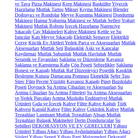
ve Tava
Pizza Makinesi
Krep Makinesi
Basküller
Yiyecek
Hazırlama
Mutfak Tartısı
Mikser
Kıyma Makinesi
Blender
Doğrayıcı ve Rondolar
Meyve Kurutma Makinesi
Dondurma
Makinesi
Hamur Yoğurma Makinesi ve Mutfak Şefleri
Yoğurt
Makinesi
Mutfak Robotu
İçecek Hazırlama
Narenciye
Sıkacağı
Çay Makineleri
Kahve Makinesi
Kettle ve Su
Isıtıcılar
Katı Meyve Sıkacağı
Elektrikli Semaver
Elektrikli
Cezve
Küçük Ev Aletleri Yedek Parça ve Aksesuarları
Mutfak
Aksesuarları
Mutfak Seti
Bulaşıklık
Askı ve Kancalar
Kaydırmaz
Mutfak Sabunluk
Mutfak Havluluk
Mutfak
Seramik ve Fayansları
Saklama ve Düzenleme
Kavanoz
Saklama ve Karıştırma Kabı
Çöp Poşeti
Sebzelikler
Saklama
Bonesi ve Kapağı
Mutfak Raf Düzenleyici
Poşetlik
Kaşıklık
Beslenme Kutusu
Damacana Pompası
Ekmeklik
Sefer Tası
Streç Film
Peçete Yüzüğü
Kavanoz Kapağı
Pipet
Buzdolabı
Poşeti
Doypack
Su Arıtma Cihazları ve Aksesuarları
Su
Arıtma Cihazları
Su Arıtma Filtreleri
Su Arıtma Aksesuarları
ve Yedek Parçaları
Arıtma Musluğu
Endüstriyel Mutfak
Ürünleri
Gıda ve İçecek
Kahve
Filtre Kahve Kağıdı
Türk
Kahvesi
Kapsül Kahve
Filtre Kahve
Çekirdek Kahve
Mutfak
Tezgahları
Laminant Mutfak Tezgahları
Ahşap Mutfak
Tezgahları
Bulaşık Makineleri
Derin Dondurucular
Su
Sebilleri
DEKORASYON VE EV GEREÇLERİ
Yılbaşı
Ürünleri
Yılbaşı Ağacı
Yılbaşı Aydınlatmaları
Yılbaşı Ağacı
Süsleri
Yılbaşı Sepeti
Yılbaşı Parti Malzemeleri
Dekoratif