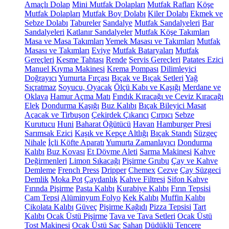
Amaçlı Dolap
Mini Mutfak Dolapları
Mutfak Rafları
Köşe
Mutfak Dolapları
Mutfak Boy Dolabı
Kiler Dolabı
Ekmek ve
Sebze Dolabı
Tabureler
Sandalye
Mutfak Sandalyeleri
Bar
Sandalyeleri
Katlanır Sandalyeler
Mutfak Köşe Takımları
Masa ve Masa Takımları
Yemek Masası ve Takımları
Mutfak
Masası ve Takımları
Eviye
Mutfak Bataryaları
Mutfak
Gereçleri
Kesme Tahtası
Rende
Servis Gereçleri
Patates Ezici
Manuel Kıyma Makinesi
Krema Pompası
Dilimleyici
Doğrayıcı
Yumurta Fırçası
Bıçak ve Bıçak Setleri
Yağ
Sıçratmaz
Soyucu, Oyacak
Ölçü Kabı ve Kaşığı
Merdane ve
Oklava
Hamur Açma Matı
Fındık Kıracağı ve Ceviz Kıracağı
Elek
Dondurma Kaşığı
Buz Kalıbı
Bıçak Bileyici Masat
Açacak ve Tirbuşon
Çekirdek Çıkarıcı
Çırpıcı
Sebze
Kurutucu
Huni
Baharat Öğütücü
Havan
Hamburger Presi
Sarımsak Ezici
Kaşık ve Kepçe Altlığı
Bıçak Standı
Süzgeç
Nihale
İçli Köfte Aparatı
Yumurta Zamanlayıcı
Dondurma
Kalıbı
Buz Kovası
Et Dövme Aleti
Sarma Makinesi
Kahve
Değirmenleri
Limon Sıkacağı
Pişirme Grubu
Çay ve Kahve
Demleme
French Press
Dripper
Chemex
Cezve
Çay Süzgeci
Demlik
Moka Pot
Çaydanlık
Kahve Filtresi
Sifon Kahve
Fırında Pişirme
Pasta Kalıbı
Kurabiye Kalıbı
Fırın Tepsisi
Cam Tepsi
Alüminyum Folyo
Kek Kalıbı
Muffin Kalıbı
Çikolata Kalıbı
Güveç
Pişirme Kağıdı
Pizza Tepsisi
Tart
Kalıbı
Ocak Üstü Pişirme
Tava ve Tava Setleri
Ocak Üstü
Tost Makinesi
Ocak Üstü Sac
Sahan
Düdüklü Tencere