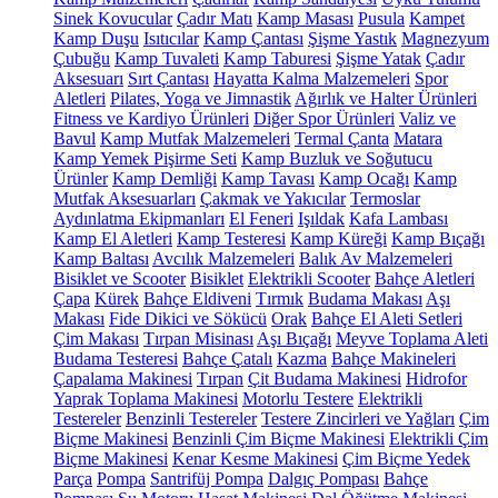
Sinek Kovucular
Çadır Matı
Kamp Masası
Pusula
Kampet
Kamp Duşu
Isıtıcılar
Kamp Çantası
Şişme Yastık
Magnezyum
Çubuğu
Kamp Tuvaleti
Kamp Taburesi
Şişme Yatak
Çadır
Aksesuarı
Sırt Çantası
Hayatta Kalma Malzemeleri
Spor
Aletleri
Pilates, Yoga ve Jimnastik
Ağırlık ve Halter Ürünleri
Fitness ve Kardiyo Ürünleri
Diğer Spor Ürünleri
Valiz ve
Bavul
Kamp Mutfak Malzemeleri
Termal Çanta
Matara
Kamp Yemek Pişirme Seti
Kamp Buzluk ve Soğutucu
Ürünler
Kamp Demliği
Kamp Tavası
Kamp Ocağı
Kamp
Mutfak Aksesuarları
Çakmak ve Yakıcılar
Termoslar
Aydınlatma Ekipmanları
El Feneri
Işıldak
Kafa Lambası
Kamp El Aletleri
Kamp Testeresi
Kamp Küreği
Kamp Bıçağı
Kamp Baltası
Avcılık Malzemeleri
Balık Av Malzemeleri
Bisiklet ve Scooter
Bisiklet
Elektrikli Scooter
Bahçe Aletleri
Çapa
Kürek
Bahçe Eldiveni
Tırmık
Budama Makası
Aşı
Makası
Fide Dikici ve Sökücü
Orak
Bahçe El Aleti Setleri
Çim Makası
Tırpan Misinası
Aşı Bıçağı
Meyve Toplama Aleti
Budama Testeresi
Bahçe Çatalı
Kazma
Bahçe Makineleri
Çapalama Makinesi
Tırpan
Çit Budama Makinesi
Hidrofor
Yaprak Toplama Makinesi
Motorlu Testere
Elektrikli
Testereler
Benzinli Testereler
Testere Zincirleri ve Yağları
Çim
Biçme Makinesi
Benzinli Çim Biçme Makinesi
Elektrikli Çim
Biçme Makinesi
Kenar Kesme Makinesi
Çim Biçme Yedek
Parça
Pompa
Santrifüj Pompa
Dalgıç Pompası
Bahçe