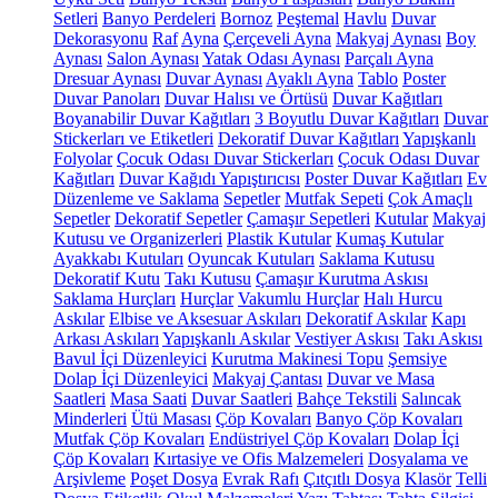
Setleri
Banyo Perdeleri
Bornoz
Peştemal
Havlu
Duvar
Dekorasyonu
Raf
Ayna
Çerçeveli Ayna
Makyaj Aynası
Boy
Aynası
Salon Aynası
Yatak Odası Aynası
Parçalı Ayna
Dresuar Aynası
Duvar Aynası
Ayaklı Ayna
Tablo
Poster
Duvar Panoları
Duvar Halısı ve Örtüsü
Duvar Kağıtları
Boyanabilir Duvar Kağıtları
3 Boyutlu Duvar Kağıtları
Duvar
Stickerları ve Etiketleri
Dekoratif Duvar Kağıtları
Yapışkanlı
Folyolar
Çocuk Odası Duvar Stickerları
Çocuk Odası Duvar
Kağıtları
Duvar Kağıdı Yapıştırıcısı
Poster Duvar Kağıtları
Ev
Düzenleme ve Saklama
Sepetler
Mutfak Sepeti
Çok Amaçlı
Sepetler
Dekoratif Sepetler
Çamaşır Sepetleri
Kutular
Makyaj
Kutusu ve Organizerleri
Plastik Kutular
Kumaş Kutular
Ayakkabı Kutuları
Oyuncak Kutuları
Saklama Kutusu
Dekoratif Kutu
Takı Kutusu
Çamaşır Kurutma Askısı
Saklama Hurçları
Hurçlar
Vakumlu Hurçlar
Halı Hurcu
Askılar
Elbise ve Aksesuar Askıları
Dekoratif Askılar
Kapı
Arkası Askıları
Yapışkanlı Askılar
Vestiyer Askısı
Takı Askısı
Bavul İçi Düzenleyici
Kurutma Makinesi Topu
Şemsiye
Dolap İçi Düzenleyici
Makyaj Çantası
Duvar ve Masa
Saatleri
Masa Saati
Duvar Saatleri
Bahçe Tekstili
Salıncak
Minderleri
Ütü Masası
Çöp Kovaları
Banyo Çöp Kovaları
Mutfak Çöp Kovaları
Endüstriyel Çöp Kovaları
Dolap İçi
Çöp Kovaları
Kırtasiye ve Ofis Malzemeleri
Dosyalama ve
Arşivleme
Poşet Dosya
Evrak Rafı
Çıtçıtlı Dosya
Klasör
Telli