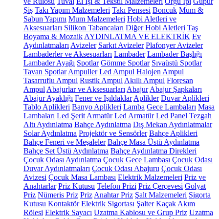
ve Rulosu
Tuval
El İşi & Tekstil Malzemeleri
Örgü İpi
Güpür
Şiş
Takı Yapım Malzemeleri
Takı Pensesi
Boncuk
Mum &
Sabun Yapımı
Mum Malzemeleri
Hobi Aletleri ve
Aksesuarları
Silikon Tabancaları
Diğer Hobi Aletleri
Taş
Boyama & Mozaik
AYDINLATMA VE ELEKTRİK
Ev
Aydınlatmaları
Avizeler
Sarkıt Avizeler
Plafonyer Avizeler
Lambaderler ve Aksesuarları
Lambader
Lambader Başlığı
Lambader Ayağı
Spotlar
Gömme Spotlar
Sıvaüstü Spotlar
Tavan Spotlar
Ampuller
Led Ampul
Halojen Ampul
Tasarruflu Ampul
Rustik Ampul
Akıllı Ampul
Floresan
Ampul
Abajurlar ve Aksesuarları
Abajur
Abajur Şapkaları
Abajur Ayaklığı
Fener ve Işıldaklar
Aplikler
Duvar Aplikleri
Tablo Aplikleri
Banyo Aplikleri
Lamba
Gece Lambaları
Masa
Lambaları
Led Şerit
Armatür
Led Armatür
Led Panel
Tezgah
Altı Aydınlatma
Bahçe Aydınlatma
Dış Mekan Aydınlatmalar
Solar Aydınlatma
Projektör ve Sensörler
Bahçe Aplikleri
Bahçe Feneri ve Meşaleler
Bahçe Masa Üstü Aydınlatma
Bahçe Set Üstü Aydınlatma
Bahçe Aydınlatma Direkleri
Çocuk Odası Aydınlatma
Çocuk Gece Lambası
Çocuk Odası
Duvar Aydınlatmaları
Çocuk Odası Abajuru
Çocuk Odası
Avizesi
Çocuk Masa Lambası
Elektrik Malzemeleri
Priz ve
Anahtarlar
Priz Kutusu
Telefon Prizi
Priz Çerçevesi
Golyat
Priz
Nümeris Priz
Priz
Anahtar Priz
Şalt Malzemeleri
Sigorta
Kutusu
Kontaktör
Elektrik Sigortası
Şalter
Kaçak Akım
Rölesi
Elektrik Sayacı
Uzatma Kablosu ve Grup Priz
Uzatma