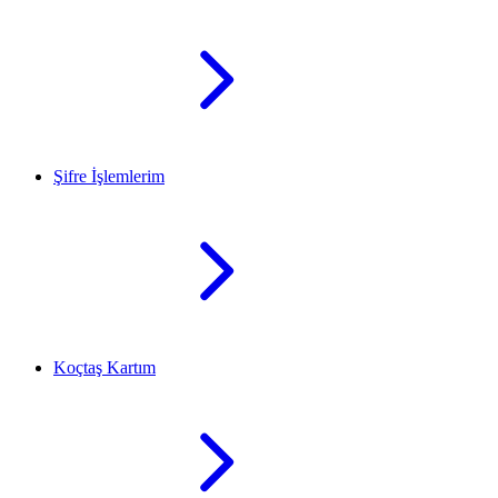
Şifre İşlemlerim
Koçtaş Kartım