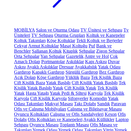
MOBİLYA
Salon ve Oturma Odası
TV Ünitesi ve Sehpası
Tv
Üniteleri
TV Sehpası
Oturma Grupları
Koltuk ve Kanepeler
Koltuk Takımları
Köşe Koltuklar
Tekli Koltuk ve Berjerler
Çekyat
Armut Koltuklar
Masaj Koltuğu
Puf
Bank ve
Benchler
Sallanan Koltuk
Kitaplık
Sehpalar
Zigon Sehpalar
Orta Sehpalar
Yan Sehpalar
Gazetelik
Antre ve Hol
Çok
Amaçlı Dolap
Portmantolar
Askılıklar
Kapı Askısı
Duvar
Askısı
Ayaklı Askılıklar
Dresuar
Ayakkabılık
Yatak Odası
Gardırop
Kapaklı Gardırop
Sürgülü Gardırop
Bez Gardırop
Açık Dolap
Köşe Gardırop
Yüklük
Baza
Tek Kişilik Baza
Çift Kişilik Baza
Yatak Başlığı
Çift Kişilik Yatak Başlığı
Tek
Kişilik Yatak Başlığı
Yatak
Çift Kişilik Yatak
Tek Kişilik
Yatak
Hasta Yatağı
Yatak Pedi & Şiltesi
Karyola
Tek Kişilik
Karyola
Çift Kişilik Karyola
Şifonyerler
Komodin
Yatak
Odası Takımları
Makyaj Masası
Takı Dolabı
Sandık
Paravan
Ofis ve Çalışma Mobilyaları
Çalışma ve Bilgisayar Masası
Oyuncu Koltukları
Çalışma ve Ofis Sandalyeleri
Keson
Ofis
Dolabı
Ofis Koltukları ve Kanepeleri
Ayaklı Küllükler
Laptop
Sehpası
Oyuncu Masası
Toplantı Masası
Ofis Masası ve
Takımları
Yemek Odası
Yemek Odası Takımları
Vitrin
Yemek