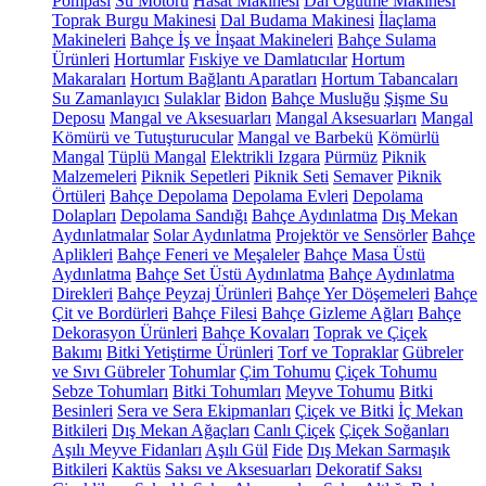
Pompası
Su Motoru
Hasat Makinesi
Dal Öğütme Makinesi
Toprak Burgu Makinesi
Dal Budama Makinesi
İlaçlama
Makineleri
Bahçe İş ve İnşaat Makineleri
Bahçe Sulama
Ürünleri
Hortumlar
Fıskiye ve Damlatıcılar
Hortum
Makaraları
Hortum Bağlantı Aparatları
Hortum Tabancaları
Su Zamanlayıcı
Sulaklar
Bidon
Bahçe Musluğu
Şişme Su
Deposu
Mangal ve Aksesuarları
Mangal Aksesuarları
Mangal
Kömürü ve Tutuşturucular
Mangal ve Barbekü
Kömürlü
Mangal
Tüplü Mangal
Elektrikli Izgara
Pürmüz
Piknik
Malzemeleri
Piknik Sepetleri
Piknik Seti
Semaver
Piknik
Örtüleri
Bahçe Depolama
Depolama Evleri
Depolama
Dolapları
Depolama Sandığı
Bahçe Aydınlatma
Dış Mekan
Aydınlatmalar
Solar Aydınlatma
Projektör ve Sensörler
Bahçe
Aplikleri
Bahçe Feneri ve Meşaleler
Bahçe Masa Üstü
Aydınlatma
Bahçe Set Üstü Aydınlatma
Bahçe Aydınlatma
Direkleri
Bahçe Peyzaj Ürünleri
Bahçe Yer Döşemeleri
Bahçe
Çit ve Bordürleri
Bahçe Filesi
Bahçe Gizleme Ağları
Bahçe
Dekorasyon Ürünleri
Bahçe Kovaları
Toprak ve Çiçek
Bakımı
Bitki Yetiştirme Ürünleri
Torf ve Topraklar
Gübreler
ve Sıvı Gübreler
Tohumlar
Çim Tohumu
Çiçek Tohumu
Sebze Tohumları
Bitki Tohumları
Meyve Tohumu
Bitki
Besinleri
Sera ve Sera Ekipmanları
Çiçek ve Bitki
İç Mekan
Bitkileri
Dış Mekan Ağaçları
Canlı Çiçek
Çiçek Soğanları
Aşılı Meyve Fidanları
Aşılı Gül
Fide
Dış Mekan Sarmaşık
Bitkileri
Kaktüs
Saksı ve Aksesuarları
Dekoratif Saksı