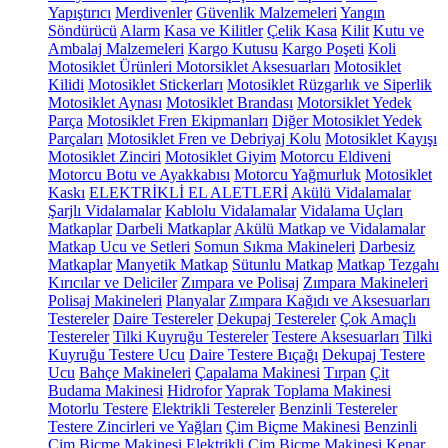
Yapıştırıcı
Merdivenler
Güvenlik Malzemeleri
Yangın
Söndürücü
Alarm
Kasa ve Kilitler
Çelik Kasa
Kilit
Kutu ve
Ambalaj Malzemeleri
Kargo Kutusu
Kargo Poşeti
Koli
Motosiklet Ürünleri
Motorsiklet Aksesuarları
Motosiklet
Kilidi
Motosiklet Stickerları
Motosiklet Rüzgarlık ve Siperlik
Motosiklet Aynası
Motosiklet Brandası
Motorsiklet Yedek
Parça
Motosiklet Fren Ekipmanları
Diğer Motosiklet Yedek
Parçaları
Motosiklet Fren ve Debriyaj Kolu
Motosiklet Kayışı
Motosiklet Zinciri
Motosiklet Giyim
Motorcu Eldiveni
Motorcu Botu ve Ayakkabısı
Motorcu Yağmurluk
Motosiklet
Kaskı
ELEKTRİKLİ EL ALETLERİ
Akülü Vidalamalar
Şarjlı Vidalamalar
Kablolu Vidalamalar
Vidalama Uçları
Matkaplar
Darbeli Matkaplar
Akülü Matkap ve Vidalamalar
Matkap Ucu ve Setleri
Somun Sıkma Makineleri
Darbesiz
Matkaplar
Manyetik Matkap
Sütunlu Matkap
Matkap Tezgahı
Kırıcılar ve Deliciler
Zımpara ve Polisaj
Zımpara Makineleri
Polisaj Makineleri
Planyalar
Zımpara Kağıdı ve Aksesuarları
Testereler
Daire Testereler
Dekupaj Testereler
Çok Amaçlı
Testereler
Tilki Kuyruğu Testereler
Testere Aksesuarları
Tilki
Kuyruğu Testere Ucu
Daire Testere Bıçağı
Dekupaj Testere
Ucu
Bahçe Makineleri
Çapalama Makinesi
Tırpan
Çit
Budama Makinesi
Hidrofor
Yaprak Toplama Makinesi
Motorlu Testere
Elektrikli Testereler
Benzinli Testereler
Testere Zincirleri ve Yağları
Çim Biçme Makinesi
Benzinli
Çim Biçme Makinesi
Elektrikli Çim Biçme Makinesi
Kenar