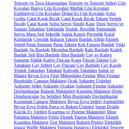
Tencere ve Tava Aksesuarları
Tencere ve Tencere Setleri
Çöp
Kovaları
Banyo Çöp Kovaları
Mutfak Çöp Kovaları
Endüstriyel Çöp Kovaları
Dolap İçi Çöp Kovaları
Sofra
Grubu
Çatal,Kaşık,Bıçak
Çatal Kaşık Bıçak Takımı
Yemek
Bıçağı
Çatal
Kaşık
Sofra Servis
Sürahi
Kase
Tepsi
Servis ve
Sunum Tabakları
Yağdanlık
Sosluk, Reçellik
Yumurtalık
Servis Maşa Seti
Şekerlik
Salata Kasesi
Peçetelik
Karaf
Kürdanlık
Çerezlik
Baharat Takımı
Bardak Altlığı
Ekmek
Sepeti
Pasta Sunumu
Pasta Takımı
Kek Fanusu
Bardak
Viski
Bardağı
Su Bardağı
Meşrubat Bardağı
Rakı Bardağı
Kadeh
Bardak Seti
Bira Bardağı
Shot Bardağı
Çay ve Kahve
Sunumu
Sütlük
Kahve Fincanı
Kupa
Fincan Takımı
Çay
Tabakları
Çay Setleri
Çay Fincanı
Çay Bardağı
Çay Kaşığı
Yemek Takımları
Tabaklar
Kahvaltı Takımları
Suluk ve
Matara
Beyaz Eşya
Fırın
Mikrodalga Fırınlar
Mini Fırınlar
Buzdolabı
Çamaşır Makinesi
Ocak
Ankastre Ürünleri
Ankastre Setler
Ankastre Ocaklar
Ankastre Fırınlar
Ankastre
Davlumbazlar
Bulaşık Makineleri
Kurutma Makinesi
Derin
Dondurucular
Su Sebilleri
Mini Buzdolabı
Davlumbazlar
Kurutmalı Çamaşır Makinesi
Beyaz Eşya Setleri
Aspiratörler
Beyaz Eşya Yedek Parça ve Bakım Ürünleri
Şarap Dolabı
Küçük Ev Aletleri
Kızartma ve Pişirme Makineleri
Mısır
Patlatma Makinesi
Fritöz
Ekmek Yapma Makinesi
Ekmek
Kızartma Makinesi
Tost Makinesi
Buharlı Pişirici
Elektrikli
Izgara
Waffle Makinesi
Yumurta Haşlayıcı
Elektrikli Tencere