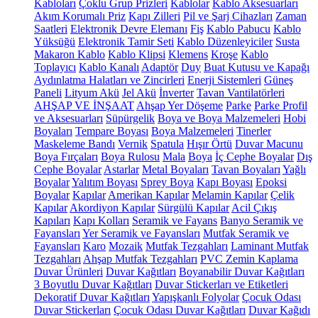
Kabloları
Çoklu Grup Prizleri
Kablolar
Kablo Aksesuarları
Akım Korumalı Priz
Kapı Zilleri
Pil ve Şarj Cihazları
Zaman
Saatleri
Elektronik Devre Elemanı
Fiş
Kablo Pabucu
Kablo
Yüksüğü
Elektronik Tamir Seti
Kablo Düzenleyiciler
Susta
Makaron Kablo
Kablo Klipsi
Klemens
Kroşe
Kablo
Toplayıcı
Kablo Kanalı
Adaptör
Duy
Buat Kutusu ve Kapağı
Aydınlatma Halatları ve Zincirleri
Enerji Sistemleri
Güneş
Paneli
Lityum Akü
Jel Akü
İnverter
Tavan Vantilatörleri
AHŞAP VE İNŞAAT
Ahşap Yer Döşeme
Parke
Parke Profil
ve Aksesuarları
Süpürgelik
Boya ve Boya Malzemeleri
Hobi
Boyaları
Tempare Boyası
Boya Malzemeleri
Tinerler
Maskeleme Bandı
Vernik
Spatula
Hışır Örtü
Duvar Macunu
Boya Fırçaları
Boya Rulosu
Mala
Boya
İç Cephe Boyalar
Dış
Cephe Boyalar
Astarlar
Metal Boyaları
Tavan Boyaları
Yağlı
Boyalar
Yalıtım Boyası
Sprey Boya
Kapı Boyası
Epoksi
Boyalar
Kapılar
Amerikan Kapılar
Melamin Kapılar
Çelik
Kapılar
Akordiyon Kapılar
Sürgülü Kapılar
Acil Çıkış
Kapıları
Kapı Kolları
Seramik ve Fayans
Banyo Seramik ve
Fayansları
Yer Seramik ve Fayansları
Mutfak Seramik ve
Fayansları
Karo
Mozaik
Mutfak Tezgahları
Laminant Mutfak
Tezgahları
Ahşap Mutfak Tezgahları
PVC Zemin Kaplama
Duvar Ürünleri
Duvar Kağıtları
Boyanabilir Duvar Kağıtları
3 Boyutlu Duvar Kağıtları
Duvar Stickerları ve Etiketleri
Dekoratif Duvar Kağıtları
Yapışkanlı Folyolar
Çocuk Odası
Duvar Stickerları
Çocuk Odası Duvar Kağıtları
Duvar Kağıdı