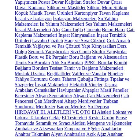
Yapıştırıcısı
Poster Duvar Kağıtları
Strafor
Duvar Çıtası
Duvar Kaplama
Silikon ve Mastikler
Silikon
Mum Silikon
Köpük
Mastik
Tavan Ürünleri
Kartonpiyer
Tavan Kaplama
İnşaat ve İzolasyon
İzolasyon Malzemeleri
Su Yalıtım
Malzemeleri
Isı Yalıtım Malzemeleri
Ses Yalıtım Malzemeleri
İnşaat Malzemeleri
Alçı
Cam Tuğla
Çimento
Beton Harcı
Çatı
Kaplama Malzemeleri
İnşaat Kimyasalları
İnşaat Temizlik
Ürünleri
Lavabo Çözücü
Harç ve Sıva Çözücü
Çok Amaçlı
Temizlik
Yağlayıcı ve Pas Çözücü
Yapı Kimyasalları
Derz
Dolgu
Seramik Yapıştırıcılar
Sıvı Conta
Strafor Yapıştırılar
Plastik Boru ve Ek Parçalar
Boru Bağlantı ve Aksesuarları
Temiz Su Boruları
Atık Su Boruları
PPRC Borular
Kombi
Bağlantı Boruları
Tesisat Tamir ve Bağlantı Malzemeleri
Musluk Uzatma
Regülatörler
Valfler ve Vanalar
Nipeller
Tahliye Hortumu
Conta
Taharet Çubuğu
Fittings
Tıpalar ve
Süzgeçler
İnşaat Makineleri
Elektrikli Vinçler
Taşıma
Arabaları
Caraskallar
Havlupanlar
Ahşaplar
Masif Paneller
Keresteler
Ahşap Seperatörler
Ahşap Çatı Malzemeleri
Çatı
Penceresi
Çatı Merdiveni
Ahşap Merdivenler
Trabzan
Sundurma
Menfezler
Banyo Menfezi
Su Deposu
HIRDAVAT EL ALETLERİ VE OTO
El Aletleri
Lokma ve
Lokma Takımları
Çekiç
El Testereleri
Kesici Grubu
Pense
Tornavida
Seramik ve Sıvacı Aletleri
Mengene ve İşkenceler
Zımbalar ve Aksesuarları
Zımpara ve Eğeler
Anahtarlar
Anahtar Takımları
Alyan Anahtarları
Açık Ağız Anahtar