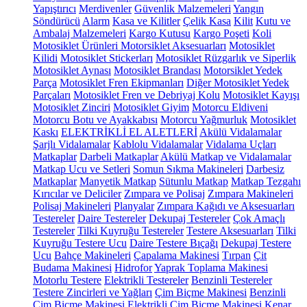
Yapıştırıcı
Merdivenler
Güvenlik Malzemeleri
Yangın
Söndürücü
Alarm
Kasa ve Kilitler
Çelik Kasa
Kilit
Kutu ve
Ambalaj Malzemeleri
Kargo Kutusu
Kargo Poşeti
Koli
Motosiklet Ürünleri
Motorsiklet Aksesuarları
Motosiklet
Kilidi
Motosiklet Stickerları
Motosiklet Rüzgarlık ve Siperlik
Motosiklet Aynası
Motosiklet Brandası
Motorsiklet Yedek
Parça
Motosiklet Fren Ekipmanları
Diğer Motosiklet Yedek
Parçaları
Motosiklet Fren ve Debriyaj Kolu
Motosiklet Kayışı
Motosiklet Zinciri
Motosiklet Giyim
Motorcu Eldiveni
Motorcu Botu ve Ayakkabısı
Motorcu Yağmurluk
Motosiklet
Kaskı
ELEKTRİKLİ EL ALETLERİ
Akülü Vidalamalar
Şarjlı Vidalamalar
Kablolu Vidalamalar
Vidalama Uçları
Matkaplar
Darbeli Matkaplar
Akülü Matkap ve Vidalamalar
Matkap Ucu ve Setleri
Somun Sıkma Makineleri
Darbesiz
Matkaplar
Manyetik Matkap
Sütunlu Matkap
Matkap Tezgahı
Kırıcılar ve Deliciler
Zımpara ve Polisaj
Zımpara Makineleri
Polisaj Makineleri
Planyalar
Zımpara Kağıdı ve Aksesuarları
Testereler
Daire Testereler
Dekupaj Testereler
Çok Amaçlı
Testereler
Tilki Kuyruğu Testereler
Testere Aksesuarları
Tilki
Kuyruğu Testere Ucu
Daire Testere Bıçağı
Dekupaj Testere
Ucu
Bahçe Makineleri
Çapalama Makinesi
Tırpan
Çit
Budama Makinesi
Hidrofor
Yaprak Toplama Makinesi
Motorlu Testere
Elektrikli Testereler
Benzinli Testereler
Testere Zincirleri ve Yağları
Çim Biçme Makinesi
Benzinli
Çim Biçme Makinesi
Elektrikli Çim Biçme Makinesi
Kenar