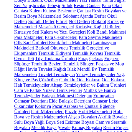
Dosya
Etiketlik
Okul Malzemeleri
Yazı Tahtası
Tahta Silgisi
Sıvı Yapıştırıcılar
Tebeşir
Suluk
Resim Çantası
Pano
Okul
Çantası
Kalem Kutusu
Beslenme Çantası
Resim Boyaları ve
Resim Boya Malzemeleri
Selobant
Ajanda
Defter
Okul
Defteri
Spiralli Defter
Fihrist
Not Defteri
Bloknot
Kırtasiye
Malzemeleri
Masaüstü Gereçleri
Kırtasiye Kağıt Ürünleri
Kırtasiye Seti
Kalem ve Yazı Gereçleri
Koli Bandı Makinesi
Para Makineleri
Para Çekmeceleri
Para Sayma Makineleri
Ofis Sarf Ürünleri
Evrak İmha Makineleri
Laminasyon
Makineleri
Barkod Okuyucu
Temizlik Gereçleri ve
Ekipmanları
Temizlik Eldiveni
Temizlik Kovası
Temizlik,
Ovma Teli
Tüy Toplama Ürünleri
Faraş
Çekpas
Fırça ve
Süpürge
Temizlik Bezleri
Temizlik Süngeri
Paspas ve Mop
Kâğıt Havlu
Tuvalet Kağıdı
Islak Mendil
Ev Temizlik
Malzemeleri
Tuvalet Temizleyici
Yüzey Temizleyiciler
Yağ,
Kireç ve Pas Çözücüler
Çubuklu Oda Kokusu
Oda Kokusu
Halı Temizleyiciler
Ahşap Temizleyiciler ve Bakım Ürünleri
Cam ve Parlak Yüzey Temizleyiciler
Mutfak ve Banyo
Temizleyiciler
Bulaşık Makinesi Deterjanı
Yumuşatıcı
Çamaşır Deterjanı
Elde Bulaşık Deterjanı
Çamaşır Leke
Çıkarıcılar
Kolonya
Pazar Arabası ve Çantası
Eğlence
Ürünleri
Parti Malzemeleri
Puzzle
Hobi Malzemeleri
Hobi
Boya ve Resim Malzemeleri
Ahşap Boyaları
Akrilik Boyalar
Sulu Boya
Yağlı Boya Seti
Eskitme Boyası
Cam ve Seramik
Boyaları
Metalik Boya
Şövale
Kumaş Boyaları
Resim Fırçası