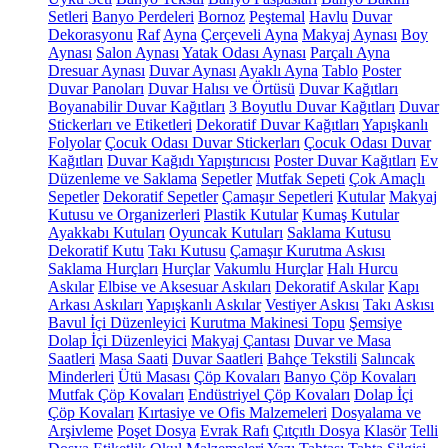
Setleri
Banyo Perdeleri
Bornoz
Peştemal
Havlu
Duvar
Dekorasyonu
Raf
Ayna
Çerçeveli Ayna
Makyaj Aynası
Boy
Aynası
Salon Aynası
Yatak Odası Aynası
Parçalı Ayna
Dresuar Aynası
Duvar Aynası
Ayaklı Ayna
Tablo
Poster
Duvar Panoları
Duvar Halısı ve Örtüsü
Duvar Kağıtları
Boyanabilir Duvar Kağıtları
3 Boyutlu Duvar Kağıtları
Duvar
Stickerları ve Etiketleri
Dekoratif Duvar Kağıtları
Yapışkanlı
Folyolar
Çocuk Odası Duvar Stickerları
Çocuk Odası Duvar
Kağıtları
Duvar Kağıdı Yapıştırıcısı
Poster Duvar Kağıtları
Ev
Düzenleme ve Saklama
Sepetler
Mutfak Sepeti
Çok Amaçlı
Sepetler
Dekoratif Sepetler
Çamaşır Sepetleri
Kutular
Makyaj
Kutusu ve Organizerleri
Plastik Kutular
Kumaş Kutular
Ayakkabı Kutuları
Oyuncak Kutuları
Saklama Kutusu
Dekoratif Kutu
Takı Kutusu
Çamaşır Kurutma Askısı
Saklama Hurçları
Hurçlar
Vakumlu Hurçlar
Halı Hurcu
Askılar
Elbise ve Aksesuar Askıları
Dekoratif Askılar
Kapı
Arkası Askıları
Yapışkanlı Askılar
Vestiyer Askısı
Takı Askısı
Bavul İçi Düzenleyici
Kurutma Makinesi Topu
Şemsiye
Dolap İçi Düzenleyici
Makyaj Çantası
Duvar ve Masa
Saatleri
Masa Saati
Duvar Saatleri
Bahçe Tekstili
Salıncak
Minderleri
Ütü Masası
Çöp Kovaları
Banyo Çöp Kovaları
Mutfak Çöp Kovaları
Endüstriyel Çöp Kovaları
Dolap İçi
Çöp Kovaları
Kırtasiye ve Ofis Malzemeleri
Dosyalama ve
Arşivleme
Poşet Dosya
Evrak Rafı
Çıtçıtlı Dosya
Klasör
Telli