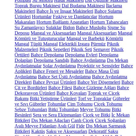
Pompası
Su Motoru
Hasat Makinesi
Dal Öğütme Makinesi
Toprak Burgu Makinesi
Dal Budama Makinesi
İlaçlama
Makineleri
Bahçe İş ve İnşaat Makineleri
Bahçe Sulama
Ürünleri
Hortumlar
Fıskiye ve Damlatıcılar
Hortum
Makaraları
Hortum Bağlantı Aparatları
Hortum Tabancaları
Su Zamanlayıcı
Sulaklar
Bidon
Bahçe Musluğu
Şişme Su
Deposu
Mangal ve Aksesuarları
Mangal Aksesuarları
Mangal
Kömürü ve Tutuşturucular
Mangal ve Barbekü
Kömürlü
Mangal
Tüplü Mangal
Elektrikli Izgara
Pürmüz
Piknik
Malzemeleri
Piknik Sepetleri
Piknik Seti
Semaver
Piknik
Örtüleri
Bahçe Depolama
Depolama Evleri
Depolama
Dolapları
Depolama Sandığı
Bahçe Aydınlatma
Dış Mekan
Aydınlatmalar
Solar Aydınlatma
Projektör ve Sensörler
Bahçe
Aplikleri
Bahçe Feneri ve Meşaleler
Bahçe Masa Üstü
Aydınlatma
Bahçe Set Üstü Aydınlatma
Bahçe Aydınlatma
Direkleri
Bahçe Peyzaj Ürünleri
Bahçe Yer Döşemeleri
Bahçe
Çit ve Bordürleri
Bahçe Filesi
Bahçe Gizleme Ağları
Bahçe
Dekorasyon Ürünleri
Bahçe Kovaları
Toprak ve Çiçek
Bakımı
Bitki Yetiştirme Ürünleri
Torf ve Topraklar
Gübreler
ve Sıvı Gübreler
Tohumlar
Çim Tohumu
Çiçek Tohumu
Sebze Tohumları
Bitki Tohumları
Meyve Tohumu
Bitki
Besinleri
Sera ve Sera Ekipmanları
Çiçek ve Bitki
İç Mekan
Bitkileri
Dış Mekan Ağaçları
Canlı Çiçek
Çiçek Soğanları
Aşılı Meyve Fidanları
Aşılı Gül
Fide
Dış Mekan Sarmaşık
Bitkileri
Kaktüs
Saksı ve Aksesuarları
Dekoratif Saksı