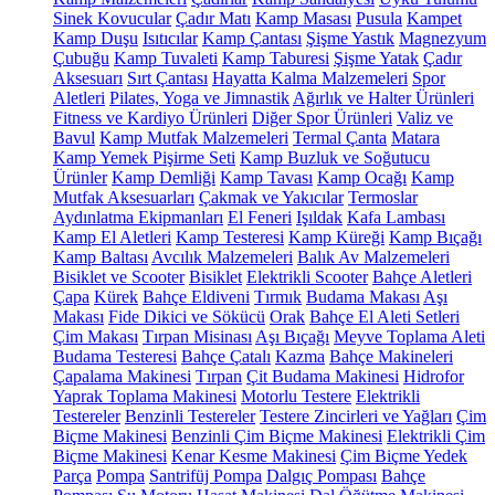
Sinek Kovucular
Çadır Matı
Kamp Masası
Pusula
Kampet
Kamp Duşu
Isıtıcılar
Kamp Çantası
Şişme Yastık
Magnezyum
Çubuğu
Kamp Tuvaleti
Kamp Taburesi
Şişme Yatak
Çadır
Aksesuarı
Sırt Çantası
Hayatta Kalma Malzemeleri
Spor
Aletleri
Pilates, Yoga ve Jimnastik
Ağırlık ve Halter Ürünleri
Fitness ve Kardiyo Ürünleri
Diğer Spor Ürünleri
Valiz ve
Bavul
Kamp Mutfak Malzemeleri
Termal Çanta
Matara
Kamp Yemek Pişirme Seti
Kamp Buzluk ve Soğutucu
Ürünler
Kamp Demliği
Kamp Tavası
Kamp Ocağı
Kamp
Mutfak Aksesuarları
Çakmak ve Yakıcılar
Termoslar
Aydınlatma Ekipmanları
El Feneri
Işıldak
Kafa Lambası
Kamp El Aletleri
Kamp Testeresi
Kamp Küreği
Kamp Bıçağı
Kamp Baltası
Avcılık Malzemeleri
Balık Av Malzemeleri
Bisiklet ve Scooter
Bisiklet
Elektrikli Scooter
Bahçe Aletleri
Çapa
Kürek
Bahçe Eldiveni
Tırmık
Budama Makası
Aşı
Makası
Fide Dikici ve Sökücü
Orak
Bahçe El Aleti Setleri
Çim Makası
Tırpan Misinası
Aşı Bıçağı
Meyve Toplama Aleti
Budama Testeresi
Bahçe Çatalı
Kazma
Bahçe Makineleri
Çapalama Makinesi
Tırpan
Çit Budama Makinesi
Hidrofor
Yaprak Toplama Makinesi
Motorlu Testere
Elektrikli
Testereler
Benzinli Testereler
Testere Zincirleri ve Yağları
Çim
Biçme Makinesi
Benzinli Çim Biçme Makinesi
Elektrikli Çim
Biçme Makinesi
Kenar Kesme Makinesi
Çim Biçme Yedek
Parça
Pompa
Santrifüj Pompa
Dalgıç Pompası
Bahçe