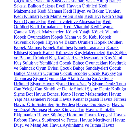
Çiçeklik ve Saksılık
Saksı Aksesuarları
Saksı Altlığı
Bahçe
Saksısı
Balkon Saksısı
Evcil Hayvan Ürünleri
Kedi
Malzemeleri
Kedi Maması
Kedi Hijyen ve Bakım Ürünleri
Kedi Kumları
Kedi Mama ve Su Kabı
Kedi Evi
Kedi Yatağı
Kedi Oyuncakları
Kedi Tuvaleti ve Aksesuarları
Kedi
Ödülleri
Kedi Tırmalaması
Kedi Vitamini
Kedi Taşıma
Çantası
Köpek Malzemeleri
Köpek Yatağı
Köpek Vitamini
Köpek Oyuncakları
Köpek Mama ve Su Kabı
Köpek
Güvenlik
Köpek Hijyen ve Bakım Ürünleri
Köpek Ödülleri
Köpek Maması
Köpek Kulübesi
Köpek Tasmaları
Köpek
Elbisesi
Köpek Kafesi
Kümesler
Kuş Malzemeleri
Kuş Sağlık
ve Bakım Ürünleri
Kuş Kafesleri ve Aksesuarları
Kuş Yemi
Kuş Suluk ve Yemlikleri
Çocuk Bahçe Oyuncakları
Kaydırak
ve Salıncak
Oyun Evleri
Çocuk Bahçe Sandalyeleri
Çocuk
Bahçe Masaları
Uçurtma
Çocuk Scooter
Çocuk Kaykay
Su
Tabancası
Şişme Oyuncaklar
Akülü Araba
Su Aktivite
Ürünleri
Şişme Havuz
Şişme Deniz Yatağı
Şişme Deniz Topu
Can Yeleği
Can Simidi ve Deniz Simidi
Şişme Deniz Kolluğu
Şişme Bot
Havuz Bonesi
Kano
Havuz Malzemeleri
Havuz
Yapı Malzemeleri
Nozul
Havuz Kenar Izgarası
Havuz Filtresi
Havuz Örtü Sistemleri
Su Perdesi
Havuz Dip Süzgeç
Havuz
ve Dozaj Pompası
Havuz Kimyasalları
Havuz Temizlik
Ekipmanları
Havuz Süpürge Hortumu
Havuz Kepçesi
Havuz
Robotu
Havuz Süpürgesi ve Fırçası
Havuz Merdiveni
Havuz
Duşu ve Masaj Jeti
Havuz Aydınlatma ve Isıtma
Havuz