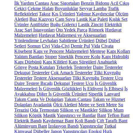
İlk Yardım Çantası
Araç Sigortaları
Benzin Bidonu
Acil Çıkış
Çekici
Çekme Halatı
Boyunluklar
Seyyar Lamba
Trafik
Reflektörleri
Takoz
Kış Ürünleri
Yağmur Kaydırıcılar
Ölçüm
Aletleri
Buz Kazıyıcı
Cam Suyu
Lastik Kar Paleti
Kışlık Set
Ürünler
Antifrizler
Buğu Giderici
Lastik Zinciri
Elektrikli
Araç Şarj İstasyonları
Oto Yedek Parça
Römork
Hırdavat
Malzemeleri
Hırdavat Malzemesi ve Aksesuarları
Yönlendirme Levhaları
Sabitleme Ürünleri
Dübel
Dübel
Setleri
Somun
Çivi
Vida-Çivi
Demir Pul
Vida
Civata
Köşebent
Kapı ve Pencere Malzemeleri
Menteşe
Kapı Kolları
Yalıtım Bantları
Stoper
Sineklik
Pencere Kolu
Kapı Hidroliği
Kapı Dürbünü
Kapı Kilitleri
Kapı Sürgüleri
Anahtarlık
Gönye
Posta Kutuları
Tekerlek
Testereler
Daire Testereler
Dekupaj Testereler
Çok Amaçlı Testereler
Tilki Kuyruğu
Testereler
Testere Aksesuarları
Tilki Kuyruğu Testere Ucu
Daire Testere Bıçağı
Dekupaj Testere Ucu
İş Güvenlik
Malzemeleri
İş Güvenlik Gözlükleri
İş Eldiveni
İş Elbisesi
İş
Ayakkabısı
Diğer İş Güvenlik Ürünleri
Siperlik
Lanyard
Takım Çanta Ve Dolapları
Takım Çantası
Takım ve Hizmet
Dolapları
Avadanlık
Ölçü Aletleri
Metre ve Şerit Metre
Su
Terazisi
Oda Termostatı
Silikon ve Mastikler
Silikon
Mum
Silikon
Köpük
Mastik
Yapıştırıcı ve Bantlar
Bant
Teflon Bant
Elektrik Bandı
Kaydırmaz Bant
Koli Bandı
Çift Taraflı Bant
Alüminyum Bant
İzolasyon Bandı
Yapıştırıcılar
Tutkal
Kimyasal Dübeller
Japon Yapıştırıcıları
Epoksi
Hızlı