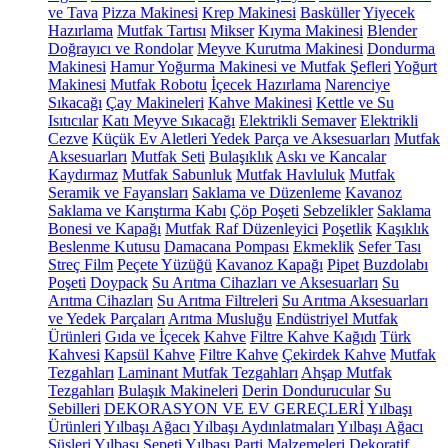
ve Tava
Pizza Makinesi
Krep Makinesi
Basküller
Yiyecek
Hazırlama
Mutfak Tartısı
Mikser
Kıyma Makinesi
Blender
Doğrayıcı ve Rondolar
Meyve Kurutma Makinesi
Dondurma
Makinesi
Hamur Yoğurma Makinesi ve Mutfak Şefleri
Yoğurt
Makinesi
Mutfak Robotu
İçecek Hazırlama
Narenciye
Sıkacağı
Çay Makineleri
Kahve Makinesi
Kettle ve Su
Isıtıcılar
Katı Meyve Sıkacağı
Elektrikli Semaver
Elektrikli
Cezve
Küçük Ev Aletleri Yedek Parça ve Aksesuarları
Mutfak
Aksesuarları
Mutfak Seti
Bulaşıklık
Askı ve Kancalar
Kaydırmaz
Mutfak Sabunluk
Mutfak Havluluk
Mutfak
Seramik ve Fayansları
Saklama ve Düzenleme
Kavanoz
Saklama ve Karıştırma Kabı
Çöp Poşeti
Sebzelikler
Saklama
Bonesi ve Kapağı
Mutfak Raf Düzenleyici
Poşetlik
Kaşıklık
Beslenme Kutusu
Damacana Pompası
Ekmeklik
Sefer Tası
Streç Film
Peçete Yüzüğü
Kavanoz Kapağı
Pipet
Buzdolabı
Poşeti
Doypack
Su Arıtma Cihazları ve Aksesuarları
Su
Arıtma Cihazları
Su Arıtma Filtreleri
Su Arıtma Aksesuarları
ve Yedek Parçaları
Arıtma Musluğu
Endüstriyel Mutfak
Ürünleri
Gıda ve İçecek
Kahve
Filtre Kahve Kağıdı
Türk
Kahvesi
Kapsül Kahve
Filtre Kahve
Çekirdek Kahve
Mutfak
Tezgahları
Laminant Mutfak Tezgahları
Ahşap Mutfak
Tezgahları
Bulaşık Makineleri
Derin Dondurucular
Su
Sebilleri
DEKORASYON VE EV GEREÇLERİ
Yılbaşı
Ürünleri
Yılbaşı Ağacı
Yılbaşı Aydınlatmaları
Yılbaşı Ağacı
Süsleri
Yılbaşı Sepeti
Yılbaşı Parti Malzemeleri
Dekoratif