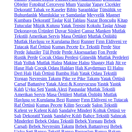
Objeler
Fotoğraf Çerçevesi
Mum
Vazolar
Yapay Çiçekler
Dekoratif Tabak ve Kaseler
Biblo
Şaraplıklar
Tütsülük ve
Buhurdanlık
Mumluklar ve Şamdanlar
Meyvelik
Magnet
Kumbara
Dekoratif Taşlar
Kül Tablası
Nazar Boncuğu
Kitap
Tutucular
Müzik Kutusu
Yatak Tepsisi
Kokulu Taşlar
Ahşap
Dekorasyon Ürünleri
Duvar Süsleri
Cansız Manken
Mutfak
Tekstili
Amerikan Servis
Masa Örtüleri
Mutfak Önlüğü
Mutfak Havlusu ve Kurulama Bezi
Runner
Fırın Eldiveni ve
Tutacak
Raf Örtüsü
Kumaş Peçete
Ev Tekstili
Perde
Stor
Perde
Jaluziler
Tül Perde
Perde Aksesuarları
Fon Perde
Rustik Perde
Çocuk Odası Perdesi
Güneşlik
Mutfak Perdeleri
Halı
Yolluk
Mutfak Halısı
Makine Halısı
Shaggy Halı
Jüt ve
Hasır Halı
Çocuk Odası Halıları
Halı Kaydırmazı
El Halısı
Deri Halı
Halı Örtüsü
Bambu Halı
Yatak Odası Tekstili
Yorgan
Nevresim Takımı
Pike ve Pike Takımı
Yatak Örtüsü
Çarşaf
Battaniye
Yatak Alezi & Koruyucusu
Yastık
Yastık
Kılıfı
Uyku Seti
Yastık Alezi
Paspaslar
Mutfak Tekstili
Amerikan Servis
Masa Örtüleri
Mutfak Önlüğü
Mutfak
Havlusu ve Kurulama Bezi
Runner
Fırın Eldiveni ve Tutacak
Raf Örtüsü
Kumaş Peçete
Kilim
Seccade
Salon Tekstili
Kırlent ve Kırlent Kılıfı
Sandalye Minderi
Koltuk Örtüsü ve
Şalı
Dekoratif Yastık
Sandalye Kılıfı
Bahçe Tekstili
Salıncak
Minderleri
Bebek Odası Tekstili
Bebek Yorganı
Bebek
Çarşafı
Bebek Nevresim Takımı
Bebek Battaniyesi
Bebek
Uyku Seti
Banyo Tekstil
Banyo Paspasları
Banyo Bakım