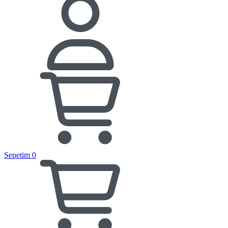
Sepetim
0