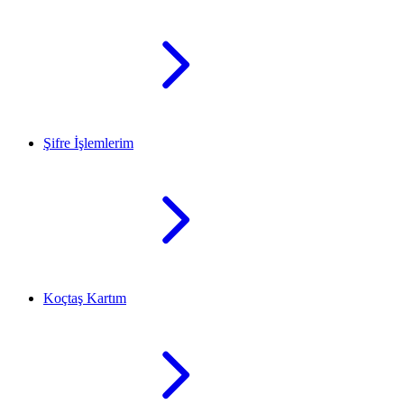
Şifre İşlemlerim
Koçtaş Kartım