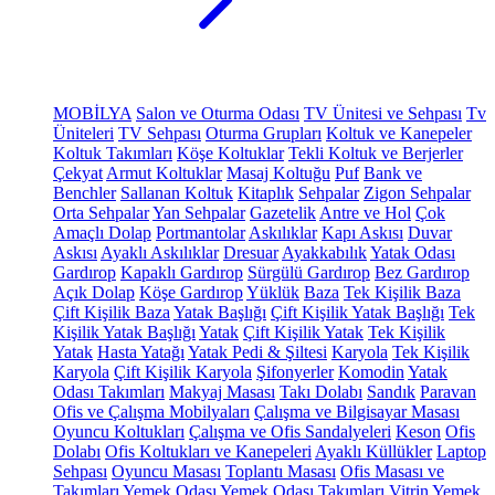
MOBİLYA
Salon ve Oturma Odası
TV Ünitesi ve Sehpası
Tv
Üniteleri
TV Sehpası
Oturma Grupları
Koltuk ve Kanepeler
Koltuk Takımları
Köşe Koltuklar
Tekli Koltuk ve Berjerler
Çekyat
Armut Koltuklar
Masaj Koltuğu
Puf
Bank ve
Benchler
Sallanan Koltuk
Kitaplık
Sehpalar
Zigon Sehpalar
Orta Sehpalar
Yan Sehpalar
Gazetelik
Antre ve Hol
Çok
Amaçlı Dolap
Portmantolar
Askılıklar
Kapı Askısı
Duvar
Askısı
Ayaklı Askılıklar
Dresuar
Ayakkabılık
Yatak Odası
Gardırop
Kapaklı Gardırop
Sürgülü Gardırop
Bez Gardırop
Açık Dolap
Köşe Gardırop
Yüklük
Baza
Tek Kişilik Baza
Çift Kişilik Baza
Yatak Başlığı
Çift Kişilik Yatak Başlığı
Tek
Kişilik Yatak Başlığı
Yatak
Çift Kişilik Yatak
Tek Kişilik
Yatak
Hasta Yatağı
Yatak Pedi & Şiltesi
Karyola
Tek Kişilik
Karyola
Çift Kişilik Karyola
Şifonyerler
Komodin
Yatak
Odası Takımları
Makyaj Masası
Takı Dolabı
Sandık
Paravan
Ofis ve Çalışma Mobilyaları
Çalışma ve Bilgisayar Masası
Oyuncu Koltukları
Çalışma ve Ofis Sandalyeleri
Keson
Ofis
Dolabı
Ofis Koltukları ve Kanepeleri
Ayaklı Küllükler
Laptop
Sehpası
Oyuncu Masası
Toplantı Masası
Ofis Masası ve
Takımları
Yemek Odası
Yemek Odası Takımları
Vitrin
Yemek