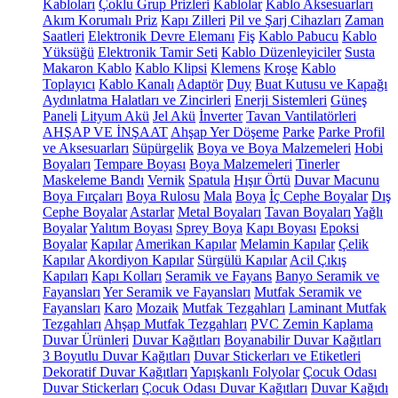
Kabloları
Çoklu Grup Prizleri
Kablolar
Kablo Aksesuarları
Akım Korumalı Priz
Kapı Zilleri
Pil ve Şarj Cihazları
Zaman
Saatleri
Elektronik Devre Elemanı
Fiş
Kablo Pabucu
Kablo
Yüksüğü
Elektronik Tamir Seti
Kablo Düzenleyiciler
Susta
Makaron Kablo
Kablo Klipsi
Klemens
Kroşe
Kablo
Toplayıcı
Kablo Kanalı
Adaptör
Duy
Buat Kutusu ve Kapağı
Aydınlatma Halatları ve Zincirleri
Enerji Sistemleri
Güneş
Paneli
Lityum Akü
Jel Akü
İnverter
Tavan Vantilatörleri
AHŞAP VE İNŞAAT
Ahşap Yer Döşeme
Parke
Parke Profil
ve Aksesuarları
Süpürgelik
Boya ve Boya Malzemeleri
Hobi
Boyaları
Tempare Boyası
Boya Malzemeleri
Tinerler
Maskeleme Bandı
Vernik
Spatula
Hışır Örtü
Duvar Macunu
Boya Fırçaları
Boya Rulosu
Mala
Boya
İç Cephe Boyalar
Dış
Cephe Boyalar
Astarlar
Metal Boyaları
Tavan Boyaları
Yağlı
Boyalar
Yalıtım Boyası
Sprey Boya
Kapı Boyası
Epoksi
Boyalar
Kapılar
Amerikan Kapılar
Melamin Kapılar
Çelik
Kapılar
Akordiyon Kapılar
Sürgülü Kapılar
Acil Çıkış
Kapıları
Kapı Kolları
Seramik ve Fayans
Banyo Seramik ve
Fayansları
Yer Seramik ve Fayansları
Mutfak Seramik ve
Fayansları
Karo
Mozaik
Mutfak Tezgahları
Laminant Mutfak
Tezgahları
Ahşap Mutfak Tezgahları
PVC Zemin Kaplama
Duvar Ürünleri
Duvar Kağıtları
Boyanabilir Duvar Kağıtları
3 Boyutlu Duvar Kağıtları
Duvar Stickerları ve Etiketleri
Dekoratif Duvar Kağıtları
Yapışkanlı Folyolar
Çocuk Odası
Duvar Stickerları
Çocuk Odası Duvar Kağıtları
Duvar Kağıdı