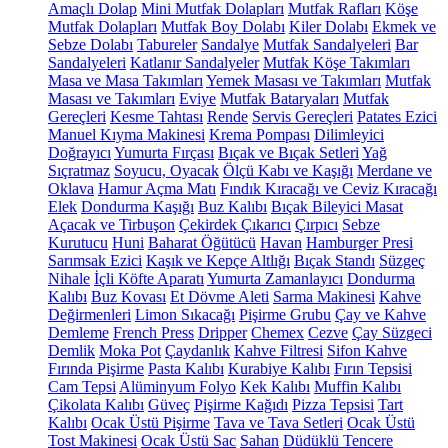
Amaçlı Dolap
Mini Mutfak Dolapları
Mutfak Rafları
Köşe
Mutfak Dolapları
Mutfak Boy Dolabı
Kiler Dolabı
Ekmek ve
Sebze Dolabı
Tabureler
Sandalye
Mutfak Sandalyeleri
Bar
Sandalyeleri
Katlanır Sandalyeler
Mutfak Köşe Takımları
Masa ve Masa Takımları
Yemek Masası ve Takımları
Mutfak
Masası ve Takımları
Eviye
Mutfak Bataryaları
Mutfak
Gereçleri
Kesme Tahtası
Rende
Servis Gereçleri
Patates Ezici
Manuel Kıyma Makinesi
Krema Pompası
Dilimleyici
Doğrayıcı
Yumurta Fırçası
Bıçak ve Bıçak Setleri
Yağ
Sıçratmaz
Soyucu, Oyacak
Ölçü Kabı ve Kaşığı
Merdane ve
Oklava
Hamur Açma Matı
Fındık Kıracağı ve Ceviz Kıracağı
Elek
Dondurma Kaşığı
Buz Kalıbı
Bıçak Bileyici Masat
Açacak ve Tirbuşon
Çekirdek Çıkarıcı
Çırpıcı
Sebze
Kurutucu
Huni
Baharat Öğütücü
Havan
Hamburger Presi
Sarımsak Ezici
Kaşık ve Kepçe Altlığı
Bıçak Standı
Süzgeç
Nihale
İçli Köfte Aparatı
Yumurta Zamanlayıcı
Dondurma
Kalıbı
Buz Kovası
Et Dövme Aleti
Sarma Makinesi
Kahve
Değirmenleri
Limon Sıkacağı
Pişirme Grubu
Çay ve Kahve
Demleme
French Press
Dripper
Chemex
Cezve
Çay Süzgeci
Demlik
Moka Pot
Çaydanlık
Kahve Filtresi
Sifon Kahve
Fırında Pişirme
Pasta Kalıbı
Kurabiye Kalıbı
Fırın Tepsisi
Cam Tepsi
Alüminyum Folyo
Kek Kalıbı
Muffin Kalıbı
Çikolata Kalıbı
Güveç
Pişirme Kağıdı
Pizza Tepsisi
Tart
Kalıbı
Ocak Üstü Pişirme
Tava ve Tava Setleri
Ocak Üstü
Tost Makinesi
Ocak Üstü Sac
Sahan
Düdüklü Tencere