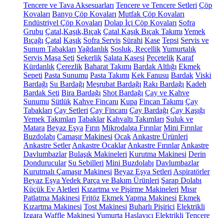
Tencere ve Tava Aksesuarları
Tencere ve Tencere Setleri
Çöp
Kovaları
Banyo Çöp Kovaları
Mutfak Çöp Kovaları
Endüstriyel Çöp Kovaları
Dolap İçi Çöp Kovaları
Sofra
Grubu
Çatal,Kaşık,Bıçak
Çatal Kaşık Bıçak Takımı
Yemek
Bıçağı
Çatal
Kaşık
Sofra Servis
Sürahi
Kase
Tepsi
Servis ve
Sunum Tabakları
Yağdanlık
Sosluk, Reçellik
Yumurtalık
Servis Maşa Seti
Şekerlik
Salata Kasesi
Peçetelik
Karaf
Kürdanlık
Çerezlik
Baharat Takımı
Bardak Altlığı
Ekmek
Sepeti
Pasta Sunumu
Pasta Takımı
Kek Fanusu
Bardak
Viski
Bardağı
Su Bardağı
Meşrubat Bardağı
Rakı Bardağı
Kadeh
Bardak Seti
Bira Bardağı
Shot Bardağı
Çay ve Kahve
Sunumu
Sütlük
Kahve Fincanı
Kupa
Fincan Takımı
Çay
Tabakları
Çay Setleri
Çay Fincanı
Çay Bardağı
Çay Kaşığı
Yemek Takımları
Tabaklar
Kahvaltı Takımları
Suluk ve
Matara
Beyaz Eşya
Fırın
Mikrodalga Fırınlar
Mini Fırınlar
Buzdolabı
Çamaşır Makinesi
Ocak
Ankastre Ürünleri
Ankastre Setler
Ankastre Ocaklar
Ankastre Fırınlar
Ankastre
Davlumbazlar
Bulaşık Makineleri
Kurutma Makinesi
Derin
Dondurucular
Su Sebilleri
Mini Buzdolabı
Davlumbazlar
Kurutmalı Çamaşır Makinesi
Beyaz Eşya Setleri
Aspiratörler
Beyaz Eşya Yedek Parça ve Bakım Ürünleri
Şarap Dolabı
Küçük Ev Aletleri
Kızartma ve Pişirme Makineleri
Mısır
Patlatma Makinesi
Fritöz
Ekmek Yapma Makinesi
Ekmek
Kızartma Makinesi
Tost Makinesi
Buharlı Pişirici
Elektrikli
Izgara
Waffle Makinesi
Yumurta Haşlayıcı
Elektrikli Tencere