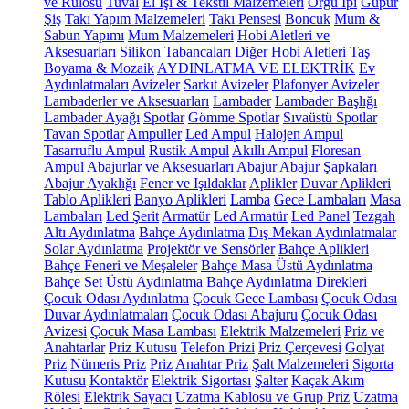
ve Rulosu
Tuval
El İşi & Tekstil Malzemeleri
Örgü İpi
Güpür
Şiş
Takı Yapım Malzemeleri
Takı Pensesi
Boncuk
Mum &
Sabun Yapımı
Mum Malzemeleri
Hobi Aletleri ve
Aksesuarları
Silikon Tabancaları
Diğer Hobi Aletleri
Taş
Boyama & Mozaik
AYDINLATMA VE ELEKTRİK
Ev
Aydınlatmaları
Avizeler
Sarkıt Avizeler
Plafonyer Avizeler
Lambaderler ve Aksesuarları
Lambader
Lambader Başlığı
Lambader Ayağı
Spotlar
Gömme Spotlar
Sıvaüstü Spotlar
Tavan Spotlar
Ampuller
Led Ampul
Halojen Ampul
Tasarruflu Ampul
Rustik Ampul
Akıllı Ampul
Floresan
Ampul
Abajurlar ve Aksesuarları
Abajur
Abajur Şapkaları
Abajur Ayaklığı
Fener ve Işıldaklar
Aplikler
Duvar Aplikleri
Tablo Aplikleri
Banyo Aplikleri
Lamba
Gece Lambaları
Masa
Lambaları
Led Şerit
Armatür
Led Armatür
Led Panel
Tezgah
Altı Aydınlatma
Bahçe Aydınlatma
Dış Mekan Aydınlatmalar
Solar Aydınlatma
Projektör ve Sensörler
Bahçe Aplikleri
Bahçe Feneri ve Meşaleler
Bahçe Masa Üstü Aydınlatma
Bahçe Set Üstü Aydınlatma
Bahçe Aydınlatma Direkleri
Çocuk Odası Aydınlatma
Çocuk Gece Lambası
Çocuk Odası
Duvar Aydınlatmaları
Çocuk Odası Abajuru
Çocuk Odası
Avizesi
Çocuk Masa Lambası
Elektrik Malzemeleri
Priz ve
Anahtarlar
Priz Kutusu
Telefon Prizi
Priz Çerçevesi
Golyat
Priz
Nümeris Priz
Priz
Anahtar Priz
Şalt Malzemeleri
Sigorta
Kutusu
Kontaktör
Elektrik Sigortası
Şalter
Kaçak Akım
Rölesi
Elektrik Sayacı
Uzatma Kablosu ve Grup Priz
Uzatma