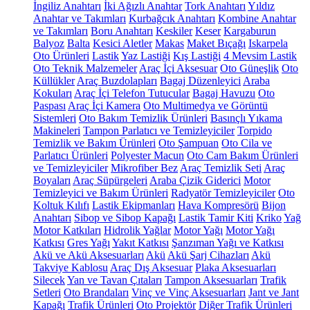
İngiliz Anahtarı
İki Ağızlı Anahtar
Tork Anahtarı
Yıldız
Anahtar ve Takımları
Kurbağcık Anahtarı
Kombine Anahtar
ve Takımları
Boru Anahtarı
Keskiler
Keser
Kargaburun
Balyoz
Balta
Kesici Aletler
Makas
Maket Bıçağı
Iskarpela
Oto Ürünleri
Lastik
Yaz Lastiği
Kış Lastiği
4 Mevsim Lastik
Oto Teknik Malzemeler
Araç İçi Aksesuar
Oto Güneşlik
Oto
Küllükler
Araç Buzdolapları
Bagaj Düzenleyici
Araba
Kokuları
Araç İçi Telefon Tutucular
Bagaj Havuzu
Oto
Paspası
Araç İçi Kamera
Oto Multimedya ve Görüntü
Sistemleri
Oto Bakım Temizlik Ürünleri
Basınçlı Yıkama
Makineleri
Tampon Parlatıcı ve Temizleyiciler
Torpido
Temizlik ve Bakım Ürünleri
Oto Şampuan
Oto Cila ve
Parlatıcı Ürünleri
Polyester Macun
Oto Cam Bakım Ürünleri
ve Temizleyiciler
Mikrofiber Bez
Araç Temizlik Seti
Araç
Boyaları
Araç Süpürgeleri
Araba Çizik Giderici
Motor
Temizleyici ve Bakım Ürünleri
Radyatör Temizleyiciler
Oto
Koltuk Kılıfı
Lastik Ekipmanları
Hava Kompresörü
Bijon
Anahtarı
Sibop ve Sibop Kapağı
Lastik Tamir Kiti
Kriko
Yağ
Motor Katkıları
Hidrolik Yağlar
Motor Yağı
Motor Yağı
Katkısı
Gres Yağı
Yakıt Katkısı
Şanzıman Yağı ve Katkısı
Akü ve Akü Aksesuarları
Akü
Akü Şarj Cihazları
Akü
Takviye Kablosu
Araç Dış Aksesuar
Plaka Aksesuarları
Silecek
Yan ve Tavan Çıtaları
Tampon Aksesuarları
Trafik
Setleri
Oto Brandaları
Vinç ve Vinç Aksesuarları
Jant ve Jant
Kapağı
Trafik Ürünleri
Oto Projektör
Diğer Trafik Ürünleri