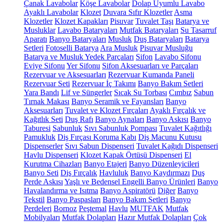
Çanak Lavabolar
Köşe Lavabolar
Dolap Uyumlu Lavabo
Ayaklı Lavabolar
Klozet
Duvara Sıfır Klozetler
Asma
Klozetler
Klozet Kapakları
Pisuvar
Tuvalet Taşı
Batarya ve
Musluklar
Lavabo Bataryaları
Mutfak Bataryaları
Su Tasarruf
Aparatı
Banyo Bataryaları
Musluk
Duş Bataryaları
Batarya
Setleri
Fotoselli Batarya
Ara Musluk
Pisuvar Musluğu
Batarya ve Musluk Yedek Parçaları
Sifon
Lavabo Sifonu
Eviye Sifonu
Yer Sifonu
Sifon Aksesuarları ve Parçaları
Rezervuar ve Aksesuarları
Rezervuar Kumanda Paneli
Rezervuar Seti
Rezervuar İç Takımı
Banyo Bakım Setleri
Yara Bandı
Lif ve Süngerler
Sıcak Su Torbası
Cımbız
Sabun
Tırnak Makası
Banyo Seramik ve Fayansları
Banyo
Aksesuarları
Tuvalet ve Klozet Fırçaları
Ayaklı Fırçalık ve
Kağıtlık Seti
Duş Rafı
Banyo Aynaları
Banyo Askısı
Banyo
Taburesi
Sabunluk
Sıvı Sabunluk Pompası
Tuvalet Kağıtlığı
Pamukluk
Diş Fırçası Koruma Kabı
Diş Macunu Kutusu
Dispenserler
Sıvı Sabun Dispenseri
Tuvalet Kağıdı Dispenseri
Havlu Dispenseri
Klozet Kapak Örtüsü Dispenseri
El
Kurutma Cihazları
Banyo Etajeri
Banyo Düzenleyicileri
Banyo Seti
Diş Fırçalık
Havluluk
Banyo Kaydırmazı
Duş
Perde Askısı
Yaşlı ve Bedensel Engelli Banyo Ürünleri
Banyo
Havalandırma ve Isıtma
Banyo Aspiratörü
Diğer
Banyo
Tekstil
Banyo Paspasları
Banyo Bakım Setleri
Banyo
Perdeleri
Bornoz
Peştemal
Havlu
MUTFAK
Mutfak
Mobilyaları
Mutfak Dolapları
Hazır Mutfak Dolapları
Çok