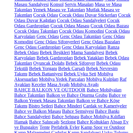
Masası Sandalyesi
Konsol
Servis Masaları
Masa ve Masa
Takımları
Yemek Masası ve Takımları
Mutfak Masası ve
Takımları
Çocuk Odası
Çocuk Odası Duvar Stickerları
Çocuk
Odası Duvar Kağıtları
Çocuk Odası Sandalyeleri
Çocuk
Odası Gardıropları
Çocuk Odası Masası
Çocuk Odası Bazası
Çocuk Odası Takımları
Çocuk Odası Komodini
Çocuk Odası
Karyolaları
Genç Odası
Genç Odası Takımları
Genç Odası
Komodini
Genç Odası Şifonyerleri
Genç Odası Bazaları
Genç Odası Gardıropları
Genç Odası Karyolaları
Ranza
Bebek Odası
Bebek Beşikleri
Mama Sandalyesi
Bebek
Karyolaları
Bebek Gardıropları
Bebek Yatakları
Bebek Odası
Takımları
Oyuncak Dolabı
Bebek Şifonyer
Bebek Odası
Tekstili
Bebek Yorganı
Bebek Çarşafı
Bebek Nevresim
Takımı
Bebek Battaniyesi
Bebek Uyku Seti
Mobilya
Aksesuarları
Mobilya Yedek Parçaları
Mobilya Kulpları
Raf
Ayakları
Keçeler
Masa Ayağı
Mobilya Ayağı
BAHÇE,BALKON VE OUTDOOR
Bahçe Mobilyaları
Bahçe Takımları
Balkon ve Bahçe Oturma Grubu
Bahçe ve
Balkon Yemek Masası Takımları
Balkon ve Bahçe Köşe
Takımı
Bistro Setleri
Bahçe Minderi
Çardak ve Kameriyeler
Bahçe ve Balkon Masası
Bahçe Şemsiyesi
Bahçe Bankı
Bahçe Sandalyeleri
Bahçe Sehpası
Bahçe Mobilya Kılıfları
Hamak
Bahçe Salıncağı
Şezlong
Bahçe Koltukları
Ahşap Ev
ve Bungalov
Tente
Prefabrik Evler
Kamp Spor ve Outdoor
Kamp Malzemeleri
Çadırlar
Kamp Sandalyesi
Uyku Tulumu