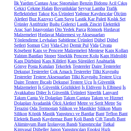
İlk Yardım Çantası
Araç Sigortaları
Benzin Bidonu
Acil Çıkış
Çekici
Çekme Halatı
Boyunluklar
Seyyar Lamba
Trafik
Reflektörleri
Takoz
Kış Ürünleri
Yağmur Kaydırıcılar
Ölçüm
Aletleri
Buz Kazıyıcı
Cam Suyu
Lastik Kar Paleti
Kışlık Set
Ürünler
Antifrizler
Buğu Giderici
Lastik Zinciri
Elektrikli
Araç Şarj İstasyonları
Oto Yedek Parça
Römork
Hırdavat
Malzemeleri
Hırdavat Malzemesi ve Aksesuarları
Yönlendirme Levhaları
Sabitleme Ürünleri
Dübel
Dübel
Setleri
Somun
Çivi
Vida-Çivi
Demir Pul
Vida
Civata
Köşebent
Kapı ve Pencere Malzemeleri
Menteşe
Kapı Kolları
Yalıtım Bantları
Stoper
Sineklik
Pencere Kolu
Kapı Hidroliği
Kapı Dürbünü
Kapı Kilitleri
Kapı Sürgüleri
Anahtarlık
Gönye
Posta Kutuları
Tekerlek
Testereler
Daire Testereler
Dekupaj Testereler
Çok Amaçlı Testereler
Tilki Kuyruğu
Testereler
Testere Aksesuarları
Tilki Kuyruğu Testere Ucu
Daire Testere Bıçağı
Dekupaj Testere Ucu
İş Güvenlik
Malzemeleri
İş Güvenlik Gözlükleri
İş Eldiveni
İş Elbisesi
İş
Ayakkabısı
Diğer İş Güvenlik Ürünleri
Siperlik
Lanyard
Takım Çanta Ve Dolapları
Takım Çantası
Takım ve Hizmet
Dolapları
Avadanlık
Ölçü Aletleri
Metre ve Şerit Metre
Su
Terazisi
Oda Termostatı
Silikon ve Mastikler
Silikon
Mum
Silikon
Köpük
Mastik
Yapıştırıcı ve Bantlar
Bant
Teflon Bant
Elektrik Bandı
Kaydırmaz Bant
Koli Bandı
Çift Taraflı Bant
Alüminyum Bant
İzolasyon Bandı
Yapıştırıcılar
Tutkal
Kimyasal Dübeller
Japon Yapıştırıcıları
Epoksi
Hızlı