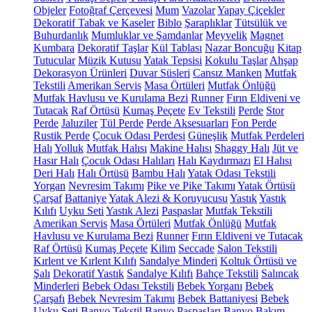
Objeler
Fotoğraf Çerçevesi
Mum
Vazolar
Yapay Çiçekler
Dekoratif Tabak ve Kaseler
Biblo
Şaraplıklar
Tütsülük ve
Buhurdanlık
Mumluklar ve Şamdanlar
Meyvelik
Magnet
Kumbara
Dekoratif Taşlar
Kül Tablası
Nazar Boncuğu
Kitap
Tutucular
Müzik Kutusu
Yatak Tepsisi
Kokulu Taşlar
Ahşap
Dekorasyon Ürünleri
Duvar Süsleri
Cansız Manken
Mutfak
Tekstili
Amerikan Servis
Masa Örtüleri
Mutfak Önlüğü
Mutfak Havlusu ve Kurulama Bezi
Runner
Fırın Eldiveni ve
Tutacak
Raf Örtüsü
Kumaş Peçete
Ev Tekstili
Perde
Stor
Perde
Jaluziler
Tül Perde
Perde Aksesuarları
Fon Perde
Rustik Perde
Çocuk Odası Perdesi
Güneşlik
Mutfak Perdeleri
Halı
Yolluk
Mutfak Halısı
Makine Halısı
Shaggy Halı
Jüt ve
Hasır Halı
Çocuk Odası Halıları
Halı Kaydırmazı
El Halısı
Deri Halı
Halı Örtüsü
Bambu Halı
Yatak Odası Tekstili
Yorgan
Nevresim Takımı
Pike ve Pike Takımı
Yatak Örtüsü
Çarşaf
Battaniye
Yatak Alezi & Koruyucusu
Yastık
Yastık
Kılıfı
Uyku Seti
Yastık Alezi
Paspaslar
Mutfak Tekstili
Amerikan Servis
Masa Örtüleri
Mutfak Önlüğü
Mutfak
Havlusu ve Kurulama Bezi
Runner
Fırın Eldiveni ve Tutacak
Raf Örtüsü
Kumaş Peçete
Kilim
Seccade
Salon Tekstili
Kırlent ve Kırlent Kılıfı
Sandalye Minderi
Koltuk Örtüsü ve
Şalı
Dekoratif Yastık
Sandalye Kılıfı
Bahçe Tekstili
Salıncak
Minderleri
Bebek Odası Tekstili
Bebek Yorganı
Bebek
Çarşafı
Bebek Nevresim Takımı
Bebek Battaniyesi
Bebek
Uyku Seti
Banyo Tekstil
Banyo Paspasları
Banyo Bakım