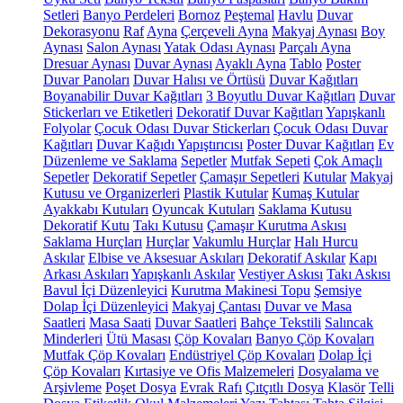
Setleri
Banyo Perdeleri
Bornoz
Peştemal
Havlu
Duvar
Dekorasyonu
Raf
Ayna
Çerçeveli Ayna
Makyaj Aynası
Boy
Aynası
Salon Aynası
Yatak Odası Aynası
Parçalı Ayna
Dresuar Aynası
Duvar Aynası
Ayaklı Ayna
Tablo
Poster
Duvar Panoları
Duvar Halısı ve Örtüsü
Duvar Kağıtları
Boyanabilir Duvar Kağıtları
3 Boyutlu Duvar Kağıtları
Duvar
Stickerları ve Etiketleri
Dekoratif Duvar Kağıtları
Yapışkanlı
Folyolar
Çocuk Odası Duvar Stickerları
Çocuk Odası Duvar
Kağıtları
Duvar Kağıdı Yapıştırıcısı
Poster Duvar Kağıtları
Ev
Düzenleme ve Saklama
Sepetler
Mutfak Sepeti
Çok Amaçlı
Sepetler
Dekoratif Sepetler
Çamaşır Sepetleri
Kutular
Makyaj
Kutusu ve Organizerleri
Plastik Kutular
Kumaş Kutular
Ayakkabı Kutuları
Oyuncak Kutuları
Saklama Kutusu
Dekoratif Kutu
Takı Kutusu
Çamaşır Kurutma Askısı
Saklama Hurçları
Hurçlar
Vakumlu Hurçlar
Halı Hurcu
Askılar
Elbise ve Aksesuar Askıları
Dekoratif Askılar
Kapı
Arkası Askıları
Yapışkanlı Askılar
Vestiyer Askısı
Takı Askısı
Bavul İçi Düzenleyici
Kurutma Makinesi Topu
Şemsiye
Dolap İçi Düzenleyici
Makyaj Çantası
Duvar ve Masa
Saatleri
Masa Saati
Duvar Saatleri
Bahçe Tekstili
Salıncak
Minderleri
Ütü Masası
Çöp Kovaları
Banyo Çöp Kovaları
Mutfak Çöp Kovaları
Endüstriyel Çöp Kovaları
Dolap İçi
Çöp Kovaları
Kırtasiye ve Ofis Malzemeleri
Dosyalama ve
Arşivleme
Poşet Dosya
Evrak Rafı
Çıtçıtlı Dosya
Klasör
Telli