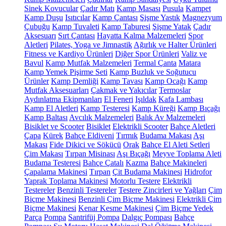
Sinek Kovucular
Çadır Matı
Kamp Masası
Pusula
Kampet
Kamp Duşu
Isıtıcılar
Kamp Çantası
Şişme Yastık
Magnezyum
Çubuğu
Kamp Tuvaleti
Kamp Taburesi
Şişme Yatak
Çadır
Aksesuarı
Sırt Çantası
Hayatta Kalma Malzemeleri
Spor
Aletleri
Pilates, Yoga ve Jimnastik
Ağırlık ve Halter Ürünleri
Fitness ve Kardiyo Ürünleri
Diğer Spor Ürünleri
Valiz ve
Bavul
Kamp Mutfak Malzemeleri
Termal Çanta
Matara
Kamp Yemek Pişirme Seti
Kamp Buzluk ve Soğutucu
Ürünler
Kamp Demliği
Kamp Tavası
Kamp Ocağı
Kamp
Mutfak Aksesuarları
Çakmak ve Yakıcılar
Termoslar
Aydınlatma Ekipmanları
El Feneri
Işıldak
Kafa Lambası
Kamp El Aletleri
Kamp Testeresi
Kamp Küreği
Kamp Bıçağı
Kamp Baltası
Avcılık Malzemeleri
Balık Av Malzemeleri
Bisiklet ve Scooter
Bisiklet
Elektrikli Scooter
Bahçe Aletleri
Çapa
Kürek
Bahçe Eldiveni
Tırmık
Budama Makası
Aşı
Makası
Fide Dikici ve Sökücü
Orak
Bahçe El Aleti Setleri
Çim Makası
Tırpan Misinası
Aşı Bıçağı
Meyve Toplama Aleti
Budama Testeresi
Bahçe Çatalı
Kazma
Bahçe Makineleri
Çapalama Makinesi
Tırpan
Çit Budama Makinesi
Hidrofor
Yaprak Toplama Makinesi
Motorlu Testere
Elektrikli
Testereler
Benzinli Testereler
Testere Zincirleri ve Yağları
Çim
Biçme Makinesi
Benzinli Çim Biçme Makinesi
Elektrikli Çim
Biçme Makinesi
Kenar Kesme Makinesi
Çim Biçme Yedek
Parça
Pompa
Santrifüj Pompa
Dalgıç Pompası
Bahçe