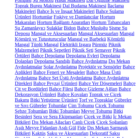
Pompası
Su Motoru
Hasat Makinesi
Dal Öğütme Makinesi
Toprak Burgu Makinesi
Dal Budama Makinesi
İlaçlama
Makineleri
Bahçe İş ve İnşaat Makineleri
Bahçe Sulama
Ürünleri
Hortumlar
Fıskiye ve Damlatıcılar
Hortum
Makaraları
Hortum Bağlantı Aparatları
Hortum Tabancaları
Su Zamanlayıcı
Sulaklar
Bidon
Bahçe Musluğu
Şişme Su
Deposu
Mangal ve Aksesuarları
Mangal Aksesuarları
Mangal
Kömürü ve Tutuşturucular
Mangal ve Barbekü
Kömürlü
Mangal
Tüplü Mangal
Elektrikli Izgara
Pürmüz
Piknik
Malzemeleri
Piknik Sepetleri
Piknik Seti
Semaver
Piknik
Örtüleri
Bahçe Depolama
Depolama Evleri
Depolama
Dolapları
Depolama Sandığı
Bahçe Aydınlatma
Dış Mekan
Aydınlatmalar
Solar Aydınlatma
Projektör ve Sensörler
Bahçe
Aplikleri
Bahçe Feneri ve Meşaleler
Bahçe Masa Üstü
Aydınlatma
Bahçe Set Üstü Aydınlatma
Bahçe Aydınlatma
Direkleri
Bahçe Peyzaj Ürünleri
Bahçe Yer Döşemeleri
Bahçe
Çit ve Bordürleri
Bahçe Filesi
Bahçe Gizleme Ağları
Bahçe
Dekorasyon Ürünleri
Bahçe Kovaları
Toprak ve Çiçek
Bakımı
Bitki Yetiştirme Ürünleri
Torf ve Topraklar
Gübreler
ve Sıvı Gübreler
Tohumlar
Çim Tohumu
Çiçek Tohumu
Sebze Tohumları
Bitki Tohumları
Meyve Tohumu
Bitki
Besinleri
Sera ve Sera Ekipmanları
Çiçek ve Bitki
İç Mekan
Bitkileri
Dış Mekan Ağaçları
Canlı Çiçek
Çiçek Soğanları
Aşılı Meyve Fidanları
Aşılı Gül
Fide
Dış Mekan Sarmaşık
Bitkileri
Kaktüs
Saksı ve Aksesuarları
Dekoratif Saksı