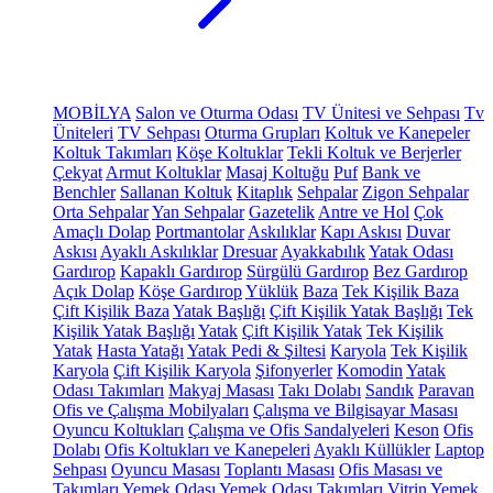
MOBİLYA
Salon ve Oturma Odası
TV Ünitesi ve Sehpası
Tv
Üniteleri
TV Sehpası
Oturma Grupları
Koltuk ve Kanepeler
Koltuk Takımları
Köşe Koltuklar
Tekli Koltuk ve Berjerler
Çekyat
Armut Koltuklar
Masaj Koltuğu
Puf
Bank ve
Benchler
Sallanan Koltuk
Kitaplık
Sehpalar
Zigon Sehpalar
Orta Sehpalar
Yan Sehpalar
Gazetelik
Antre ve Hol
Çok
Amaçlı Dolap
Portmantolar
Askılıklar
Kapı Askısı
Duvar
Askısı
Ayaklı Askılıklar
Dresuar
Ayakkabılık
Yatak Odası
Gardırop
Kapaklı Gardırop
Sürgülü Gardırop
Bez Gardırop
Açık Dolap
Köşe Gardırop
Yüklük
Baza
Tek Kişilik Baza
Çift Kişilik Baza
Yatak Başlığı
Çift Kişilik Yatak Başlığı
Tek
Kişilik Yatak Başlığı
Yatak
Çift Kişilik Yatak
Tek Kişilik
Yatak
Hasta Yatağı
Yatak Pedi & Şiltesi
Karyola
Tek Kişilik
Karyola
Çift Kişilik Karyola
Şifonyerler
Komodin
Yatak
Odası Takımları
Makyaj Masası
Takı Dolabı
Sandık
Paravan
Ofis ve Çalışma Mobilyaları
Çalışma ve Bilgisayar Masası
Oyuncu Koltukları
Çalışma ve Ofis Sandalyeleri
Keson
Ofis
Dolabı
Ofis Koltukları ve Kanepeleri
Ayaklı Küllükler
Laptop
Sehpası
Oyuncu Masası
Toplantı Masası
Ofis Masası ve
Takımları
Yemek Odası
Yemek Odası Takımları
Vitrin
Yemek