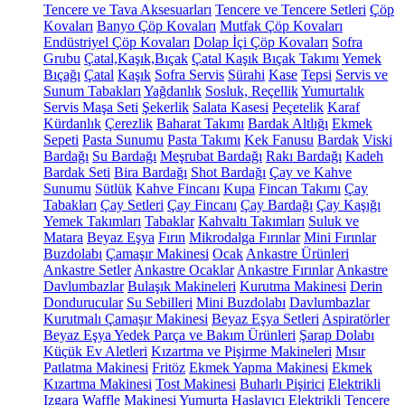
Tencere ve Tava Aksesuarları
Tencere ve Tencere Setleri
Çöp
Kovaları
Banyo Çöp Kovaları
Mutfak Çöp Kovaları
Endüstriyel Çöp Kovaları
Dolap İçi Çöp Kovaları
Sofra
Grubu
Çatal,Kaşık,Bıçak
Çatal Kaşık Bıçak Takımı
Yemek
Bıçağı
Çatal
Kaşık
Sofra Servis
Sürahi
Kase
Tepsi
Servis ve
Sunum Tabakları
Yağdanlık
Sosluk, Reçellik
Yumurtalık
Servis Maşa Seti
Şekerlik
Salata Kasesi
Peçetelik
Karaf
Kürdanlık
Çerezlik
Baharat Takımı
Bardak Altlığı
Ekmek
Sepeti
Pasta Sunumu
Pasta Takımı
Kek Fanusu
Bardak
Viski
Bardağı
Su Bardağı
Meşrubat Bardağı
Rakı Bardağı
Kadeh
Bardak Seti
Bira Bardağı
Shot Bardağı
Çay ve Kahve
Sunumu
Sütlük
Kahve Fincanı
Kupa
Fincan Takımı
Çay
Tabakları
Çay Setleri
Çay Fincanı
Çay Bardağı
Çay Kaşığı
Yemek Takımları
Tabaklar
Kahvaltı Takımları
Suluk ve
Matara
Beyaz Eşya
Fırın
Mikrodalga Fırınlar
Mini Fırınlar
Buzdolabı
Çamaşır Makinesi
Ocak
Ankastre Ürünleri
Ankastre Setler
Ankastre Ocaklar
Ankastre Fırınlar
Ankastre
Davlumbazlar
Bulaşık Makineleri
Kurutma Makinesi
Derin
Dondurucular
Su Sebilleri
Mini Buzdolabı
Davlumbazlar
Kurutmalı Çamaşır Makinesi
Beyaz Eşya Setleri
Aspiratörler
Beyaz Eşya Yedek Parça ve Bakım Ürünleri
Şarap Dolabı
Küçük Ev Aletleri
Kızartma ve Pişirme Makineleri
Mısır
Patlatma Makinesi
Fritöz
Ekmek Yapma Makinesi
Ekmek
Kızartma Makinesi
Tost Makinesi
Buharlı Pişirici
Elektrikli
Izgara
Waffle Makinesi
Yumurta Haşlayıcı
Elektrikli Tencere