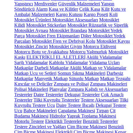
Yapıştırıcı
Merdivenler
Güvenlik Malzemeleri
Yangın
Söndürücü
Alarm
Kasa ve Kilitler
Çelik Kasa
Kilit
Kutu ve
Ambalaj Malzemeleri
Kargo Kutusu
Kargo Poşeti
Koli
Motosiklet Ürünleri
Motorsiklet Aksesuarları
Motosiklet
Kilidi
Motosiklet Stickerları
Motosiklet Rüzgarlık ve Siperlik
Motosiklet Aynası
Motosiklet Brandası
Motorsiklet Yedek
Parça
Motosiklet Fren Ekipmanları
Diğer Motosiklet Yedek
Parçaları
Motosiklet Fren ve Debriyaj Kolu
Motosiklet Kayışı
Motosiklet Zinciri
Motosiklet Giyim
Motorcu Eldiveni
Motorcu Botu ve Ayakkabısı
Motorcu Yağmurluk
Motosiklet
Kaskı
ELEKTRİKLİ EL ALETLERİ
Akülü Vidalamalar
Şarjlı Vidalamalar
Kablolu Vidalamalar
Vidalama Uçları
Matkaplar
Darbeli Matkaplar
Akülü Matkap ve Vidalamalar
Matkap Ucu ve Setleri
Somun Sıkma Makineleri
Darbesiz
Matkaplar
Manyetik Matkap
Sütunlu Matkap
Matkap Tezgahı
Kırıcılar ve Deliciler
Zımpara ve Polisaj
Zımpara Makineleri
Polisaj Makineleri
Planyalar
Zımpara Kağıdı ve Aksesuarları
Testereler
Daire Testereler
Dekupaj Testereler
Çok Amaçlı
Testereler
Tilki Kuyruğu Testereler
Testere Aksesuarları
Tilki
Kuyruğu Testere Ucu
Daire Testere Bıçağı
Dekupaj Testere
Ucu
Bahçe Makineleri
Çapalama Makinesi
Tırpan
Çit
Budama Makinesi
Hidrofor
Yaprak Toplama Makinesi
Motorlu Testere
Elektrikli Testereler
Benzinli Testereler
Testere Zincirleri ve Yağları
Çim Biçme Makinesi
Benzinli
Çim Biçme Makinesi
Elektrikli Çim Biçme Makinesi
Kenar