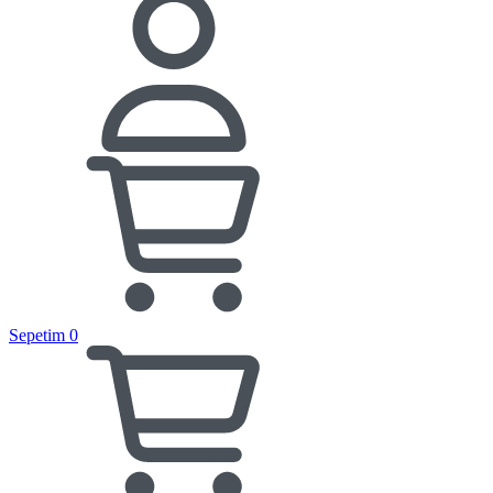
Sepetim
0