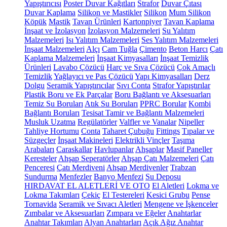
Yapıştırıcısı
Poster Duvar Kağıtları
Strafor
Duvar Çıtası
Duvar Kaplama
Silikon ve Mastikler
Silikon
Mum Silikon
Köpük
Mastik
Tavan Ürünleri
Kartonpiyer
Tavan Kaplama
İnşaat ve İzolasyon
İzolasyon Malzemeleri
Su Yalıtım
Malzemeleri
Isı Yalıtım Malzemeleri
Ses Yalıtım Malzemeleri
İnşaat Malzemeleri
Alçı
Cam Tuğla
Çimento
Beton Harcı
Çatı
Kaplama Malzemeleri
İnşaat Kimyasalları
İnşaat Temizlik
Ürünleri
Lavabo Çözücü
Harç ve Sıva Çözücü
Çok Amaçlı
Temizlik
Yağlayıcı ve Pas Çözücü
Yapı Kimyasalları
Derz
Dolgu
Seramik Yapıştırıcılar
Sıvı Conta
Strafor Yapıştırılar
Plastik Boru ve Ek Parçalar
Boru Bağlantı ve Aksesuarları
Temiz Su Boruları
Atık Su Boruları
PPRC Borular
Kombi
Bağlantı Boruları
Tesisat Tamir ve Bağlantı Malzemeleri
Musluk Uzatma
Regülatörler
Valfler ve Vanalar
Nipeller
Tahliye Hortumu
Conta
Taharet Çubuğu
Fittings
Tıpalar ve
Süzgeçler
İnşaat Makineleri
Elektrikli Vinçler
Taşıma
Arabaları
Caraskallar
Havlupanlar
Ahşaplar
Masif Paneller
Keresteler
Ahşap Seperatörler
Ahşap Çatı Malzemeleri
Çatı
Penceresi
Çatı Merdiveni
Ahşap Merdivenler
Trabzan
Sundurma
Menfezler
Banyo Menfezi
Su Deposu
HIRDAVAT EL ALETLERİ VE OTO
El Aletleri
Lokma ve
Lokma Takımları
Çekiç
El Testereleri
Kesici Grubu
Pense
Tornavida
Seramik ve Sıvacı Aletleri
Mengene ve İşkenceler
Zımbalar ve Aksesuarları
Zımpara ve Eğeler
Anahtarlar
Anahtar Takımları
Alyan Anahtarları
Açık Ağız Anahtar