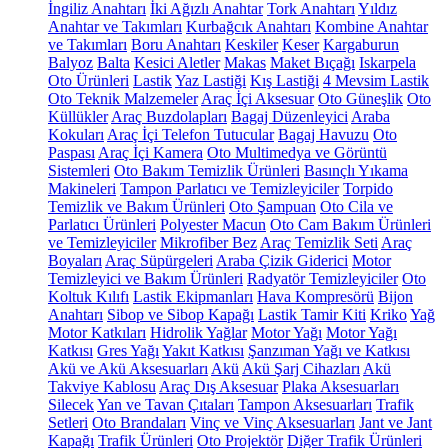
İngiliz Anahtarı
İki Ağızlı Anahtar
Tork Anahtarı
Yıldız
Anahtar ve Takımları
Kurbağcık Anahtarı
Kombine Anahtar
ve Takımları
Boru Anahtarı
Keskiler
Keser
Kargaburun
Balyoz
Balta
Kesici Aletler
Makas
Maket Bıçağı
Iskarpela
Oto Ürünleri
Lastik
Yaz Lastiği
Kış Lastiği
4 Mevsim Lastik
Oto Teknik Malzemeler
Araç İçi Aksesuar
Oto Güneşlik
Oto
Küllükler
Araç Buzdolapları
Bagaj Düzenleyici
Araba
Kokuları
Araç İçi Telefon Tutucular
Bagaj Havuzu
Oto
Paspası
Araç İçi Kamera
Oto Multimedya ve Görüntü
Sistemleri
Oto Bakım Temizlik Ürünleri
Basınçlı Yıkama
Makineleri
Tampon Parlatıcı ve Temizleyiciler
Torpido
Temizlik ve Bakım Ürünleri
Oto Şampuan
Oto Cila ve
Parlatıcı Ürünleri
Polyester Macun
Oto Cam Bakım Ürünleri
ve Temizleyiciler
Mikrofiber Bez
Araç Temizlik Seti
Araç
Boyaları
Araç Süpürgeleri
Araba Çizik Giderici
Motor
Temizleyici ve Bakım Ürünleri
Radyatör Temizleyiciler
Oto
Koltuk Kılıfı
Lastik Ekipmanları
Hava Kompresörü
Bijon
Anahtarı
Sibop ve Sibop Kapağı
Lastik Tamir Kiti
Kriko
Yağ
Motor Katkıları
Hidrolik Yağlar
Motor Yağı
Motor Yağı
Katkısı
Gres Yağı
Yakıt Katkısı
Şanzıman Yağı ve Katkısı
Akü ve Akü Aksesuarları
Akü
Akü Şarj Cihazları
Akü
Takviye Kablosu
Araç Dış Aksesuar
Plaka Aksesuarları
Silecek
Yan ve Tavan Çıtaları
Tampon Aksesuarları
Trafik
Setleri
Oto Brandaları
Vinç ve Vinç Aksesuarları
Jant ve Jant
Kapağı
Trafik Ürünleri
Oto Projektör
Diğer Trafik Ürünleri