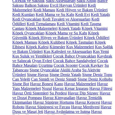
Çiçeklik ve Saksılık
Saksı Aksesuarları
Saksı Altlığı
Bahçe
Saksısı
Balkon Saksısı
Evcil Hayvan Ürünleri
Kedi
Malzemeleri
Kedi Maması
Kedi Hijyen ve Bakım Ürünleri
Kedi Kumları
Kedi Mama ve Su Kabı
Kedi Evi
Kedi Yatağı
Kedi Oyuncakları
Kedi Tuvaleti ve Aksesuarları
Kedi
Ödülleri
Kedi Tırmalaması
Kedi Vitamini
Kedi Taşıma
Çantası
Köpek Malzemeleri
Köpek Yatağı
Köpek Vitamini
Köpek Oyuncakları
Köpek Mama ve Su Kabı
Köpek
Güvenlik
Köpek Hijyen ve Bakım Ürünleri
Köpek Ödülleri
Köpek Maması
Köpek Kulübesi
Köpek Tasmaları
Köpek
Elbisesi
Köpek Kafesi
Kümesler
Kuş Malzemeleri
Kuş Sağlık
ve Bakım Ürünleri
Kuş Kafesleri ve Aksesuarları
Kuş Yemi
Kuş Suluk ve Yemlikleri
Çocuk Bahçe Oyuncakları
Kaydırak
ve Salıncak
Oyun Evleri
Çocuk Bahçe Sandalyeleri
Çocuk
Bahçe Masaları
Uçurtma
Çocuk Scooter
Çocuk Kaykay
Su
Tabancası
Şişme Oyuncaklar
Akülü Araba
Su Aktivite
Ürünleri
Şişme Havuz
Şişme Deniz Yatağı
Şişme Deniz Topu
Can Yeleği
Can Simidi ve Deniz Simidi
Şişme Deniz Kolluğu
Şişme Bot
Havuz Bonesi
Kano
Havuz Malzemeleri
Havuz
Yapı Malzemeleri
Nozul
Havuz Kenar Izgarası
Havuz Filtresi
Havuz Örtü Sistemleri
Su Perdesi
Havuz Dip Süzgeç
Havuz
ve Dozaj Pompası
Havuz Kimyasalları
Havuz Temizlik
Ekipmanları
Havuz Süpürge Hortumu
Havuz Kepçesi
Havuz
Robotu
Havuz Süpürgesi ve Fırçası
Havuz Merdiveni
Havuz
Duşu ve Masaj Jeti
Havuz Aydınlatma ve Isıtma
Havuz