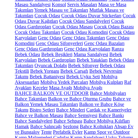
Masası Sandalyesi
Konsol
Servis Masaları
Masa ve Masa
Takımları
Yemek Masası ve Takımları
Mutfak Masası ve
Takımları
Çocuk Odası
Çocuk Odası Duvar Stickerları
Çocuk
Odası Duvar Kağıtları
Çocuk Odası Sandalyeleri
Çocuk
Odası Gardıropları
Çocuk Odası Masası
Çocuk Odası Bazası
Çocuk Odası Takımları
Çocuk Odası Komodini
Çocuk Odası
Karyolaları
Genç Odası
Genç Odası Takımları
Genç Odası
Komodini
Genç Odası Şifonyerleri
Genç Odası Bazaları
Genç Odası Gardıropları
Genç Odası Karyolaları
Ranza
Bebek Odası
Bebek Beşikleri
Mama Sandalyesi
Bebek
Karyolaları
Bebek Gardıropları
Bebek Yatakları
Bebek Odası
Takımları
Oyuncak Dolabı
Bebek Şifonyer
Bebek Odası
Tekstili
Bebek Yorganı
Bebek Çarşafı
Bebek Nevresim
Takımı
Bebek Battaniyesi
Bebek Uyku Seti
Mobilya
Aksesuarları
Mobilya Yedek Parçaları
Mobilya Kulpları
Raf
Ayakları
Keçeler
Masa Ayağı
Mobilya Ayağı
BAHÇE,BALKON VE OUTDOOR
Bahçe Mobilyaları
Bahçe Takımları
Balkon ve Bahçe Oturma Grubu
Bahçe ve
Balkon Yemek Masası Takımları
Balkon ve Bahçe Köşe
Takımı
Bistro Setleri
Bahçe Minderi
Çardak ve Kameriyeler
Bahçe ve Balkon Masası
Bahçe Şemsiyesi
Bahçe Bankı
Bahçe Sandalyeleri
Bahçe Sehpası
Bahçe Mobilya Kılıfları
Hamak
Bahçe Salıncağı
Şezlong
Bahçe Koltukları
Ahşap Ev
ve Bungalov
Tente
Prefabrik Evler
Kamp Spor ve Outdoor
Kamp Malzemeleri
Çadırlar
Kamp Sandalyesi
Uyku Tulumu