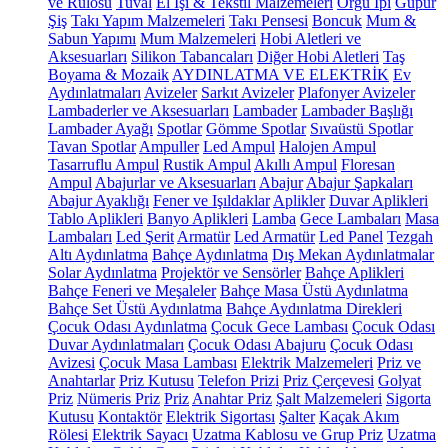
ve Rulosu
Tuval
El İşi & Tekstil Malzemeleri
Örgü İpi
Güpür
Şiş
Takı Yapım Malzemeleri
Takı Pensesi
Boncuk
Mum &
Sabun Yapımı
Mum Malzemeleri
Hobi Aletleri ve
Aksesuarları
Silikon Tabancaları
Diğer Hobi Aletleri
Taş
Boyama & Mozaik
AYDINLATMA VE ELEKTRİK
Ev
Aydınlatmaları
Avizeler
Sarkıt Avizeler
Plafonyer Avizeler
Lambaderler ve Aksesuarları
Lambader
Lambader Başlığı
Lambader Ayağı
Spotlar
Gömme Spotlar
Sıvaüstü Spotlar
Tavan Spotlar
Ampuller
Led Ampul
Halojen Ampul
Tasarruflu Ampul
Rustik Ampul
Akıllı Ampul
Floresan
Ampul
Abajurlar ve Aksesuarları
Abajur
Abajur Şapkaları
Abajur Ayaklığı
Fener ve Işıldaklar
Aplikler
Duvar Aplikleri
Tablo Aplikleri
Banyo Aplikleri
Lamba
Gece Lambaları
Masa
Lambaları
Led Şerit
Armatür
Led Armatür
Led Panel
Tezgah
Altı Aydınlatma
Bahçe Aydınlatma
Dış Mekan Aydınlatmalar
Solar Aydınlatma
Projektör ve Sensörler
Bahçe Aplikleri
Bahçe Feneri ve Meşaleler
Bahçe Masa Üstü Aydınlatma
Bahçe Set Üstü Aydınlatma
Bahçe Aydınlatma Direkleri
Çocuk Odası Aydınlatma
Çocuk Gece Lambası
Çocuk Odası
Duvar Aydınlatmaları
Çocuk Odası Abajuru
Çocuk Odası
Avizesi
Çocuk Masa Lambası
Elektrik Malzemeleri
Priz ve
Anahtarlar
Priz Kutusu
Telefon Prizi
Priz Çerçevesi
Golyat
Priz
Nümeris Priz
Priz
Anahtar Priz
Şalt Malzemeleri
Sigorta
Kutusu
Kontaktör
Elektrik Sigortası
Şalter
Kaçak Akım
Rölesi
Elektrik Sayacı
Uzatma Kablosu ve Grup Priz
Uzatma