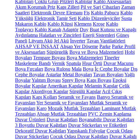
Kabloları
Çoklu Grup Prizleri
Kablolar
Kablo Aksesuarları
Akım Korumalı Priz
Kapı Zilleri
Pil ve Şarj Cihazları
Zaman
Saatleri
Elektronik Devre Elemanı
Fiş
Kablo Pabucu
Kablo
Yüksüğü
Elektronik Tamir Seti
Kablo Düzenleyiciler
Susta
Makaron Kablo
Kablo Klipsi
Klemens
Kroşe
Kablo
Toplayıcı
Kablo Kanalı
Adaptör
Duy
Buat Kutusu ve Kapağı
Aydınlatma Halatları ve Zincirleri
Enerji Sistemleri
Güneş
Paneli
Lityum Akü
Jel Akü
İnverter
Tavan Vantilatörleri
AHŞAP VE İNŞAAT
Ahşap Yer Döşeme
Parke
Parke Profil
ve Aksesuarları
Süpürgelik
Boya ve Boya Malzemeleri
Hobi
Boyaları
Tempare Boyası
Boya Malzemeleri
Tinerler
Maskeleme Bandı
Vernik
Spatula
Hışır Örtü
Duvar Macunu
Boya Fırçaları
Boya Rulosu
Mala
Boya
İç Cephe Boyalar
Dış
Cephe Boyalar
Astarlar
Metal Boyaları
Tavan Boyaları
Yağlı
Boyalar
Yalıtım Boyası
Sprey Boya
Kapı Boyası
Epoksi
Boyalar
Kapılar
Amerikan Kapılar
Melamin Kapılar
Çelik
Kapılar
Akordiyon Kapılar
Sürgülü Kapılar
Acil Çıkış
Kapıları
Kapı Kolları
Seramik ve Fayans
Banyo Seramik ve
Fayansları
Yer Seramik ve Fayansları
Mutfak Seramik ve
Fayansları
Karo
Mozaik
Mutfak Tezgahları
Laminant Mutfak
Tezgahları
Ahşap Mutfak Tezgahları
PVC Zemin Kaplama
Duvar Ürünleri
Duvar Kağıtları
Boyanabilir Duvar Kağıtları
3 Boyutlu Duvar Kağıtları
Duvar Stickerları ve Etiketleri
Dekoratif Duvar Kağıtları
Yapışkanlı Folyolar
Çocuk Odası
Duvar Stickerları
Çocuk Odası Duvar Kağıtları
Duvar Kağıdı