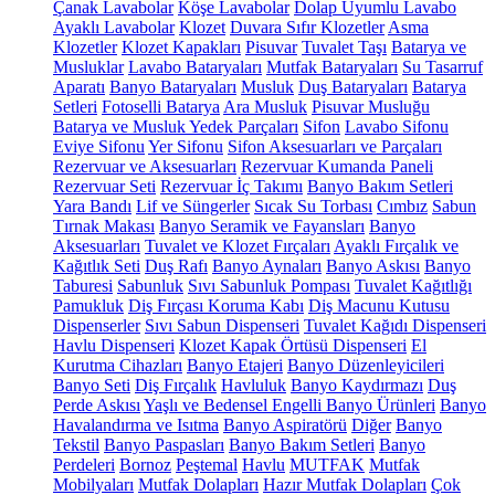
Çanak Lavabolar
Köşe Lavabolar
Dolap Uyumlu Lavabo
Ayaklı Lavabolar
Klozet
Duvara Sıfır Klozetler
Asma
Klozetler
Klozet Kapakları
Pisuvar
Tuvalet Taşı
Batarya ve
Musluklar
Lavabo Bataryaları
Mutfak Bataryaları
Su Tasarruf
Aparatı
Banyo Bataryaları
Musluk
Duş Bataryaları
Batarya
Setleri
Fotoselli Batarya
Ara Musluk
Pisuvar Musluğu
Batarya ve Musluk Yedek Parçaları
Sifon
Lavabo Sifonu
Eviye Sifonu
Yer Sifonu
Sifon Aksesuarları ve Parçaları
Rezervuar ve Aksesuarları
Rezervuar Kumanda Paneli
Rezervuar Seti
Rezervuar İç Takımı
Banyo Bakım Setleri
Yara Bandı
Lif ve Süngerler
Sıcak Su Torbası
Cımbız
Sabun
Tırnak Makası
Banyo Seramik ve Fayansları
Banyo
Aksesuarları
Tuvalet ve Klozet Fırçaları
Ayaklı Fırçalık ve
Kağıtlık Seti
Duş Rafı
Banyo Aynaları
Banyo Askısı
Banyo
Taburesi
Sabunluk
Sıvı Sabunluk Pompası
Tuvalet Kağıtlığı
Pamukluk
Diş Fırçası Koruma Kabı
Diş Macunu Kutusu
Dispenserler
Sıvı Sabun Dispenseri
Tuvalet Kağıdı Dispenseri
Havlu Dispenseri
Klozet Kapak Örtüsü Dispenseri
El
Kurutma Cihazları
Banyo Etajeri
Banyo Düzenleyicileri
Banyo Seti
Diş Fırçalık
Havluluk
Banyo Kaydırmazı
Duş
Perde Askısı
Yaşlı ve Bedensel Engelli Banyo Ürünleri
Banyo
Havalandırma ve Isıtma
Banyo Aspiratörü
Diğer
Banyo
Tekstil
Banyo Paspasları
Banyo Bakım Setleri
Banyo
Perdeleri
Bornoz
Peştemal
Havlu
MUTFAK
Mutfak
Mobilyaları
Mutfak Dolapları
Hazır Mutfak Dolapları
Çok