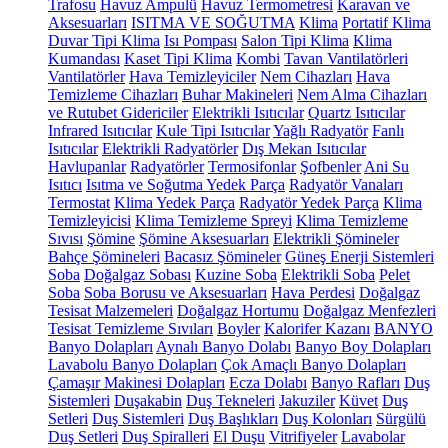
Trafosu
Havuz Ampulü
Havuz Termometresi
Karavan ve
Aksesuarları
ISITMA VE SOĞUTMA
Klima
Portatif Klima
Duvar Tipi Klima
Isı Pompası
Salon Tipi Klima
Klima
Kumandası
Kaset Tipi Klima
Kombi
Tavan Vantilatörleri
Vantilatörler
Hava Temizleyiciler
Nem Cihazları
Hava
Temizleme Cihazları
Buhar Makineleri
Nem Alma Cihazları
ve Rutubet Gidericiler
Elektrikli Isıtıcılar
Quartz Isıtıcılar
Infrared Isıtıcılar
Kule Tipi Isıtıcılar
Yağlı Radyatör
Fanlı
Isıtıcılar
Elektrikli Radyatörler
Dış Mekan Isıtıcılar
Havlupanlar
Radyatörler
Termosifonlar
Şofbenler
Ani Su
Isıtıcı
Isıtma ve Soğutma Yedek Parça
Radyatör Vanaları
Termostat
Klima Yedek Parça
Radyatör Yedek Parça
Klima
Temizleyicisi
Klima Temizleme Spreyi
Klima Temizleme
Sıvısı
Şömine
Şömine Aksesuarları
Elektrikli Şömineler
Bahçe Şömineleri
Bacasız Şömineler
Güneş Enerji Sistemleri
Soba
Doğalgaz Sobası
Kuzine Soba
Elektrikli Soba
Pelet
Soba
Soba Borusu ve Aksesuarları
Hava Perdesi
Doğalgaz
Tesisat Malzemeleri
Doğalgaz Hortumu
Doğalgaz Menfezleri
Tesisat Temizleme Sıvıları
Boyler
Kalorifer Kazanı
BANYO
Banyo Dolapları
Aynalı Banyo Dolabı
Banyo Boy Dolapları
Lavabolu Banyo Dolapları
Çok Amaçlı Banyo Dolapları
Çamaşır Makinesi Dolapları
Ecza Dolabı
Banyo Rafları
Duş
Sistemleri
Duşakabin
Duş Tekneleri
Jakuziler
Küvet
Duş
Setleri
Duş Sistemleri
Duş Başlıkları
Duş Kolonları
Sürgülü
Duş Setleri
Duş Spiralleri
El Duşu
Vitrifiyeler
Lavabolar