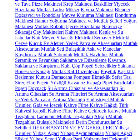
ve Tava
Pizza Makinesi
Krep Makinesi
Basküller
Yiyecek
Hazırlama
Mutfak Tartısı
Mikser
Kıyma Makinesi
Blender
Doğrayıcı ve Rondolar
Meyve Kurutma Makinesi
Dondurma
Makinesi
Hamur Yoğurma Makinesi ve Mutfak Şefleri
Yoğurt
Makinesi
Mutfak Robotu
İçecek Hazırlama
Narenciye
Sıkacağı
Çay Makineleri
Kahve Makinesi
Kettle ve Su
Isıtıcılar
Katı Meyve Sıkacağı
Elektrikli Semaver
Elektrikli
Cezve
Küçük Ev Aletleri Yedek Parça ve Aksesuarları
Mutfak
Aksesuarları
Mutfak Seti
Bulaşıklık
Askı ve Kancalar
Kaydırmaz
Mutfak Sabunluk
Mutfak Havluluk
Mutfak
Seramik ve Fayansları
Saklama ve Düzenleme
Kavanoz
Saklama ve Karıştırma Kabı
Çöp Poşeti
Sebzelikler
Saklama
Bonesi ve Kapağı
Mutfak Raf Düzenleyici
Poşetlik
Kaşıklık
Beslenme Kutusu
Damacana Pompası
Ekmeklik
Sefer Tası
Streç Film
Peçete Yüzüğü
Kavanoz Kapağı
Pipet
Buzdolabı
Poşeti
Doypack
Su Arıtma Cihazları ve Aksesuarları
Su
Arıtma Cihazları
Su Arıtma Filtreleri
Su Arıtma Aksesuarları
ve Yedek Parçaları
Arıtma Musluğu
Endüstriyel Mutfak
Ürünleri
Gıda ve İçecek
Kahve
Filtre Kahve Kağıdı
Türk
Kahvesi
Kapsül Kahve
Filtre Kahve
Çekirdek Kahve
Mutfak
Tezgahları
Laminant Mutfak Tezgahları
Ahşap Mutfak
Tezgahları
Bulaşık Makineleri
Derin Dondurucular
Su
Sebilleri
DEKORASYON VE EV GEREÇLERİ
Yılbaşı
Ürünleri
Yılbaşı Ağacı
Yılbaşı Aydınlatmaları
Yılbaşı Ağacı
Süsleri
Yılbaşı Sepeti
Yılbaşı Parti Malzemeleri
Dekoratif