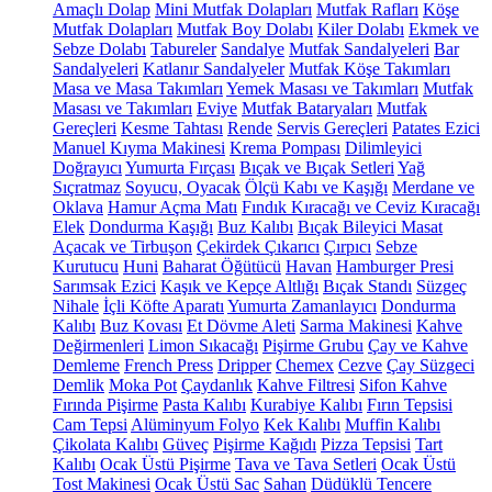
Amaçlı Dolap
Mini Mutfak Dolapları
Mutfak Rafları
Köşe
Mutfak Dolapları
Mutfak Boy Dolabı
Kiler Dolabı
Ekmek ve
Sebze Dolabı
Tabureler
Sandalye
Mutfak Sandalyeleri
Bar
Sandalyeleri
Katlanır Sandalyeler
Mutfak Köşe Takımları
Masa ve Masa Takımları
Yemek Masası ve Takımları
Mutfak
Masası ve Takımları
Eviye
Mutfak Bataryaları
Mutfak
Gereçleri
Kesme Tahtası
Rende
Servis Gereçleri
Patates Ezici
Manuel Kıyma Makinesi
Krema Pompası
Dilimleyici
Doğrayıcı
Yumurta Fırçası
Bıçak ve Bıçak Setleri
Yağ
Sıçratmaz
Soyucu, Oyacak
Ölçü Kabı ve Kaşığı
Merdane ve
Oklava
Hamur Açma Matı
Fındık Kıracağı ve Ceviz Kıracağı
Elek
Dondurma Kaşığı
Buz Kalıbı
Bıçak Bileyici Masat
Açacak ve Tirbuşon
Çekirdek Çıkarıcı
Çırpıcı
Sebze
Kurutucu
Huni
Baharat Öğütücü
Havan
Hamburger Presi
Sarımsak Ezici
Kaşık ve Kepçe Altlığı
Bıçak Standı
Süzgeç
Nihale
İçli Köfte Aparatı
Yumurta Zamanlayıcı
Dondurma
Kalıbı
Buz Kovası
Et Dövme Aleti
Sarma Makinesi
Kahve
Değirmenleri
Limon Sıkacağı
Pişirme Grubu
Çay ve Kahve
Demleme
French Press
Dripper
Chemex
Cezve
Çay Süzgeci
Demlik
Moka Pot
Çaydanlık
Kahve Filtresi
Sifon Kahve
Fırında Pişirme
Pasta Kalıbı
Kurabiye Kalıbı
Fırın Tepsisi
Cam Tepsi
Alüminyum Folyo
Kek Kalıbı
Muffin Kalıbı
Çikolata Kalıbı
Güveç
Pişirme Kağıdı
Pizza Tepsisi
Tart
Kalıbı
Ocak Üstü Pişirme
Tava ve Tava Setleri
Ocak Üstü
Tost Makinesi
Ocak Üstü Sac
Sahan
Düdüklü Tencere