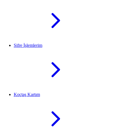
Şifre İşlemlerim
Koçtaş Kartım