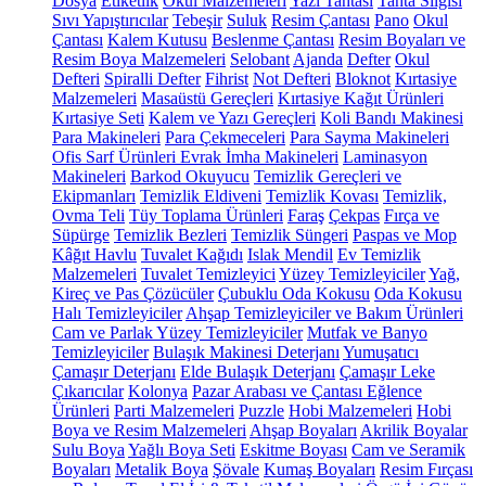
Dosya
Etiketlik
Okul Malzemeleri
Yazı Tahtası
Tahta Silgisi
Sıvı Yapıştırıcılar
Tebeşir
Suluk
Resim Çantası
Pano
Okul
Çantası
Kalem Kutusu
Beslenme Çantası
Resim Boyaları ve
Resim Boya Malzemeleri
Selobant
Ajanda
Defter
Okul
Defteri
Spiralli Defter
Fihrist
Not Defteri
Bloknot
Kırtasiye
Malzemeleri
Masaüstü Gereçleri
Kırtasiye Kağıt Ürünleri
Kırtasiye Seti
Kalem ve Yazı Gereçleri
Koli Bandı Makinesi
Para Makineleri
Para Çekmeceleri
Para Sayma Makineleri
Ofis Sarf Ürünleri
Evrak İmha Makineleri
Laminasyon
Makineleri
Barkod Okuyucu
Temizlik Gereçleri ve
Ekipmanları
Temizlik Eldiveni
Temizlik Kovası
Temizlik,
Ovma Teli
Tüy Toplama Ürünleri
Faraş
Çekpas
Fırça ve
Süpürge
Temizlik Bezleri
Temizlik Süngeri
Paspas ve Mop
Kâğıt Havlu
Tuvalet Kağıdı
Islak Mendil
Ev Temizlik
Malzemeleri
Tuvalet Temizleyici
Yüzey Temizleyiciler
Yağ,
Kireç ve Pas Çözücüler
Çubuklu Oda Kokusu
Oda Kokusu
Halı Temizleyiciler
Ahşap Temizleyiciler ve Bakım Ürünleri
Cam ve Parlak Yüzey Temizleyiciler
Mutfak ve Banyo
Temizleyiciler
Bulaşık Makinesi Deterjanı
Yumuşatıcı
Çamaşır Deterjanı
Elde Bulaşık Deterjanı
Çamaşır Leke
Çıkarıcılar
Kolonya
Pazar Arabası ve Çantası
Eğlence
Ürünleri
Parti Malzemeleri
Puzzle
Hobi Malzemeleri
Hobi
Boya ve Resim Malzemeleri
Ahşap Boyaları
Akrilik Boyalar
Sulu Boya
Yağlı Boya Seti
Eskitme Boyası
Cam ve Seramik
Boyaları
Metalik Boya
Şövale
Kumaş Boyaları
Resim Fırçası