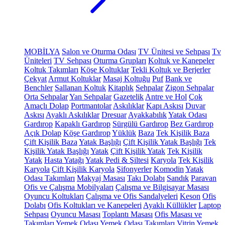
MOBİLYA
Salon ve Oturma Odası
TV Ünitesi ve Sehpası
Tv
Üniteleri
TV Sehpası
Oturma Grupları
Koltuk ve Kanepeler
Koltuk Takımları
Köşe Koltuklar
Tekli Koltuk ve Berjerler
Çekyat
Armut Koltuklar
Masaj Koltuğu
Puf
Bank ve
Benchler
Sallanan Koltuk
Kitaplık
Sehpalar
Zigon Sehpalar
Orta Sehpalar
Yan Sehpalar
Gazetelik
Antre ve Hol
Çok
Amaçlı Dolap
Portmantolar
Askılıklar
Kapı Askısı
Duvar
Askısı
Ayaklı Askılıklar
Dresuar
Ayakkabılık
Yatak Odası
Gardırop
Kapaklı Gardırop
Sürgülü Gardırop
Bez Gardırop
Açık Dolap
Köşe Gardırop
Yüklük
Baza
Tek Kişilik Baza
Çift Kişilik Baza
Yatak Başlığı
Çift Kişilik Yatak Başlığı
Tek
Kişilik Yatak Başlığı
Yatak
Çift Kişilik Yatak
Tek Kişilik
Yatak
Hasta Yatağı
Yatak Pedi & Şiltesi
Karyola
Tek Kişilik
Karyola
Çift Kişilik Karyola
Şifonyerler
Komodin
Yatak
Odası Takımları
Makyaj Masası
Takı Dolabı
Sandık
Paravan
Ofis ve Çalışma Mobilyaları
Çalışma ve Bilgisayar Masası
Oyuncu Koltukları
Çalışma ve Ofis Sandalyeleri
Keson
Ofis
Dolabı
Ofis Koltukları ve Kanepeleri
Ayaklı Küllükler
Laptop
Sehpası
Oyuncu Masası
Toplantı Masası
Ofis Masası ve
Takımları
Yemek Odası
Yemek Odası Takımları
Vitrin
Yemek