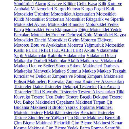
Söndürücü
Alarm
Kasa ve Kilitler
Çelik Kasa
Kilit
Kutu ve
Ambalaj Malzemeleri
Kargo Kutusu
Kargo Poşeti
Koli
Motosiklet Ürünleri
Motorsiklet Aksesuarları
Motosiklet
Kilidi
Motosiklet Stickerları
Motosiklet Rüzgarlık ve Siperlik
Motosiklet Aynası
Motosiklet Brandası
Motorsiklet Yedek
Parça
Motosiklet Fren Ekipmanları
Diğer Motosiklet Yedek
Parçaları
Motosiklet Fren ve Debriyaj Kolu
Motosiklet Kayışı
Motosiklet Zinciri
Motosiklet Giyim
Motorcu Eldiveni
Motorcu Botu ve Ayakkabısı
Motorcu Yağmurluk
Motosiklet
Kaskı
ELEKTRİKLİ EL ALETLERİ
Akülü Vidalamalar
Şarjlı Vidalamalar
Kablolu Vidalamalar
Vidalama Uçları
Matkaplar
Darbeli Matkaplar
Akülü Matkap ve Vidalamalar
Matkap Ucu ve Setleri
Somun Sıkma Makineleri
Darbesiz
Matkaplar
Manyetik Matkap
Sütunlu Matkap
Matkap Tezgahı
Kırıcılar ve Deliciler
Zımpara ve Polisaj
Zımpara Makineleri
Polisaj Makineleri
Planyalar
Zımpara Kağıdı ve Aksesuarları
Testereler
Daire Testereler
Dekupaj Testereler
Çok Amaçlı
Testereler
Tilki Kuyruğu Testereler
Testere Aksesuarları
Tilki
Kuyruğu Testere Ucu
Daire Testere Bıçağı
Dekupaj Testere
Ucu
Bahçe Makineleri
Çapalama Makinesi
Tırpan
Çit
Budama Makinesi
Hidrofor
Yaprak Toplama Makinesi
Motorlu Testere
Elektrikli Testereler
Benzinli Testereler
Testere Zincirleri ve Yağları
Çim Biçme Makinesi
Benzinli
Çim Biçme Makinesi
Elektrikli Çim Biçme Makinesi
Kenar
Kesme Makinesi
Çim Biçme Yedek Parça
Pompa
Santrifüj