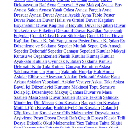
Dekorasyonu
Raf
Ayna
Çerçeveli Ayna
Makyaj Aynası
Boy
Aynası
Salon Aynası
Yatak Odası Aynası
Parçalı Ayna
Dresuar Aynası
Duvar Aynası
Ayaklı Ayna
Tablo
Poster
Duvar Panoları
Duvar Halısı ve Örtüsü
Duvar Kağıtları
Boyanabilir Duvar Kağıtları
3 Boyutlu Duvar Kağıtları
Duvar
Stickerları ve Etiketleri
Dekoratif Duvar Kağıtları
Yapışkanlı
Folyolar
Çocuk Odası Duvar Stickerları
Çocuk Odası Duvar
Kağıtları
Duvar Kağıdı Yapıştırıcısı
Poster Duvar Kağıtları
Ev
Düzenleme ve Saklama
Sepetler
Mutfak Sepeti
Çok Amaçlı
Sepetler
Dekoratif Sepetler
Çamaşır Sepetleri
Kutular
Makyaj
Kutusu ve Organizerleri
Plastik Kutular
Kumaş Kutular
Ayakkabı Kutuları
Oyuncak Kutuları
Saklama Kutusu
Dekoratif Kutu
Takı Kutusu
Çamaşır Kurutma Askısı
Saklama Hurçları
Hurçlar
Vakumlu Hurçlar
Halı Hurcu
Askılar
Elbise ve Aksesuar Askıları
Dekoratif Askılar
Kapı
Arkası Askıları
Yapışkanlı Askılar
Vestiyer Askısı
Takı Askısı
Bavul İçi Düzenleyici
Kurutma Makinesi Topu
Şemsiye
Dolap İçi Düzenleyici
Makyaj Çantası
Duvar ve Masa
Saatleri
Masa Saati
Duvar Saatleri
Bahçe Tekstili
Salıncak
Minderleri
Ütü Masası
Çöp Kovaları
Banyo Çöp Kovaları
Mutfak Çöp Kovaları
Endüstriyel Çöp Kovaları
Dolap İçi
Çöp Kovaları
Kırtasiye ve Ofis Malzemeleri
Dosyalama ve
Arşivleme
Poşet Dosya
Evrak Rafı
Çıtçıtlı Dosya
Klasör
Telli
Dosya
Etiketlik
Okul Malzemeleri
Yazı Tahtası
Tahta Silgisi