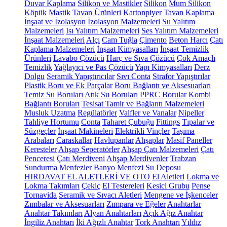
Duvar Kaplama
Silikon ve Mastikler
Silikon
Mum Silikon
Köpük
Mastik
Tavan Ürünleri
Kartonpiyer
Tavan Kaplama
İnşaat ve İzolasyon
İzolasyon Malzemeleri
Su Yalıtım
Malzemeleri
Isı Yalıtım Malzemeleri
Ses Yalıtım Malzemeleri
İnşaat Malzemeleri
Alçı
Cam Tuğla
Çimento
Beton Harcı
Çatı
Kaplama Malzemeleri
İnşaat Kimyasalları
İnşaat Temizlik
Ürünleri
Lavabo Çözücü
Harç ve Sıva Çözücü
Çok Amaçlı
Temizlik
Yağlayıcı ve Pas Çözücü
Yapı Kimyasalları
Derz
Dolgu
Seramik Yapıştırıcılar
Sıvı Conta
Strafor Yapıştırılar
Plastik Boru ve Ek Parçalar
Boru Bağlantı ve Aksesuarları
Temiz Su Boruları
Atık Su Boruları
PPRC Borular
Kombi
Bağlantı Boruları
Tesisat Tamir ve Bağlantı Malzemeleri
Musluk Uzatma
Regülatörler
Valfler ve Vanalar
Nipeller
Tahliye Hortumu
Conta
Taharet Çubuğu
Fittings
Tıpalar ve
Süzgeçler
İnşaat Makineleri
Elektrikli Vinçler
Taşıma
Arabaları
Caraskallar
Havlupanlar
Ahşaplar
Masif Paneller
Keresteler
Ahşap Seperatörler
Ahşap Çatı Malzemeleri
Çatı
Penceresi
Çatı Merdiveni
Ahşap Merdivenler
Trabzan
Sundurma
Menfezler
Banyo Menfezi
Su Deposu
HIRDAVAT EL ALETLERİ VE OTO
El Aletleri
Lokma ve
Lokma Takımları
Çekiç
El Testereleri
Kesici Grubu
Pense
Tornavida
Seramik ve Sıvacı Aletleri
Mengene ve İşkenceler
Zımbalar ve Aksesuarları
Zımpara ve Eğeler
Anahtarlar
Anahtar Takımları
Alyan Anahtarları
Açık Ağız Anahtar
İngiliz Anahtarı
İki Ağızlı Anahtar
Tork Anahtarı
Yıldız