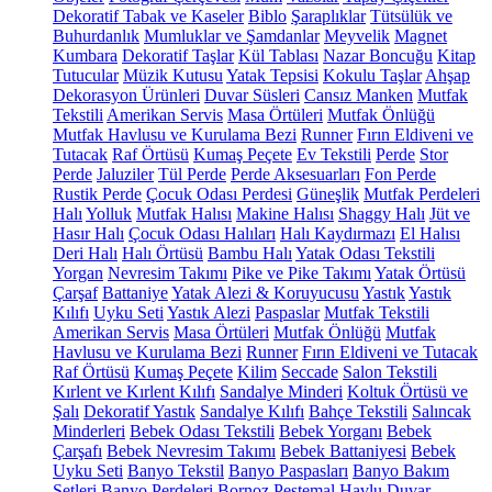
Dekoratif Tabak ve Kaseler
Biblo
Şaraplıklar
Tütsülük ve
Buhurdanlık
Mumluklar ve Şamdanlar
Meyvelik
Magnet
Kumbara
Dekoratif Taşlar
Kül Tablası
Nazar Boncuğu
Kitap
Tutucular
Müzik Kutusu
Yatak Tepsisi
Kokulu Taşlar
Ahşap
Dekorasyon Ürünleri
Duvar Süsleri
Cansız Manken
Mutfak
Tekstili
Amerikan Servis
Masa Örtüleri
Mutfak Önlüğü
Mutfak Havlusu ve Kurulama Bezi
Runner
Fırın Eldiveni ve
Tutacak
Raf Örtüsü
Kumaş Peçete
Ev Tekstili
Perde
Stor
Perde
Jaluziler
Tül Perde
Perde Aksesuarları
Fon Perde
Rustik Perde
Çocuk Odası Perdesi
Güneşlik
Mutfak Perdeleri
Halı
Yolluk
Mutfak Halısı
Makine Halısı
Shaggy Halı
Jüt ve
Hasır Halı
Çocuk Odası Halıları
Halı Kaydırmazı
El Halısı
Deri Halı
Halı Örtüsü
Bambu Halı
Yatak Odası Tekstili
Yorgan
Nevresim Takımı
Pike ve Pike Takımı
Yatak Örtüsü
Çarşaf
Battaniye
Yatak Alezi & Koruyucusu
Yastık
Yastık
Kılıfı
Uyku Seti
Yastık Alezi
Paspaslar
Mutfak Tekstili
Amerikan Servis
Masa Örtüleri
Mutfak Önlüğü
Mutfak
Havlusu ve Kurulama Bezi
Runner
Fırın Eldiveni ve Tutacak
Raf Örtüsü
Kumaş Peçete
Kilim
Seccade
Salon Tekstili
Kırlent ve Kırlent Kılıfı
Sandalye Minderi
Koltuk Örtüsü ve
Şalı
Dekoratif Yastık
Sandalye Kılıfı
Bahçe Tekstili
Salıncak
Minderleri
Bebek Odası Tekstili
Bebek Yorganı
Bebek
Çarşafı
Bebek Nevresim Takımı
Bebek Battaniyesi
Bebek
Uyku Seti
Banyo Tekstil
Banyo Paspasları
Banyo Bakım
Setleri
Banyo Perdeleri
Bornoz
Peştemal
Havlu
Duvar