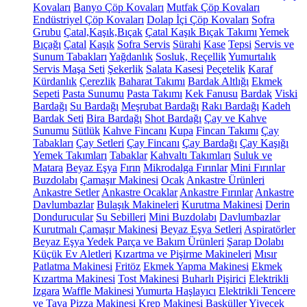
Kovaları
Banyo Çöp Kovaları
Mutfak Çöp Kovaları
Endüstriyel Çöp Kovaları
Dolap İçi Çöp Kovaları
Sofra
Grubu
Çatal,Kaşık,Bıçak
Çatal Kaşık Bıçak Takımı
Yemek
Bıçağı
Çatal
Kaşık
Sofra Servis
Sürahi
Kase
Tepsi
Servis ve
Sunum Tabakları
Yağdanlık
Sosluk, Reçellik
Yumurtalık
Servis Maşa Seti
Şekerlik
Salata Kasesi
Peçetelik
Karaf
Kürdanlık
Çerezlik
Baharat Takımı
Bardak Altlığı
Ekmek
Sepeti
Pasta Sunumu
Pasta Takımı
Kek Fanusu
Bardak
Viski
Bardağı
Su Bardağı
Meşrubat Bardağı
Rakı Bardağı
Kadeh
Bardak Seti
Bira Bardağı
Shot Bardağı
Çay ve Kahve
Sunumu
Sütlük
Kahve Fincanı
Kupa
Fincan Takımı
Çay
Tabakları
Çay Setleri
Çay Fincanı
Çay Bardağı
Çay Kaşığı
Yemek Takımları
Tabaklar
Kahvaltı Takımları
Suluk ve
Matara
Beyaz Eşya
Fırın
Mikrodalga Fırınlar
Mini Fırınlar
Buzdolabı
Çamaşır Makinesi
Ocak
Ankastre Ürünleri
Ankastre Setler
Ankastre Ocaklar
Ankastre Fırınlar
Ankastre
Davlumbazlar
Bulaşık Makineleri
Kurutma Makinesi
Derin
Dondurucular
Su Sebilleri
Mini Buzdolabı
Davlumbazlar
Kurutmalı Çamaşır Makinesi
Beyaz Eşya Setleri
Aspiratörler
Beyaz Eşya Yedek Parça ve Bakım Ürünleri
Şarap Dolabı
Küçük Ev Aletleri
Kızartma ve Pişirme Makineleri
Mısır
Patlatma Makinesi
Fritöz
Ekmek Yapma Makinesi
Ekmek
Kızartma Makinesi
Tost Makinesi
Buharlı Pişirici
Elektrikli
Izgara
Waffle Makinesi
Yumurta Haşlayıcı
Elektrikli Tencere
ve Tava
Pizza Makinesi
Krep Makinesi
Basküller
Yiyecek