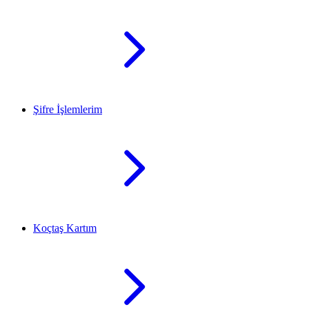
Şifre İşlemlerim
Koçtaş Kartım