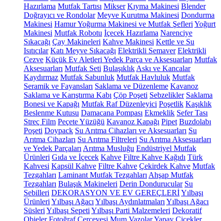
Hazırlama
Mutfak Tartısı
Mikser
Kıyma Makinesi
Blender
Doğrayıcı ve Rondolar
Meyve Kurutma Makinesi
Dondurma
Makinesi
Hamur Yoğurma Makinesi ve Mutfak Şefleri
Yoğurt
Makinesi
Mutfak Robotu
İçecek Hazırlama
Narenciye
Sıkacağı
Çay Makineleri
Kahve Makinesi
Kettle ve Su
Isıtıcılar
Katı Meyve Sıkacağı
Elektrikli Semaver
Elektrikli
Cezve
Küçük Ev Aletleri Yedek Parça ve Aksesuarları
Mutfak
Aksesuarları
Mutfak Seti
Bulaşıklık
Askı ve Kancalar
Kaydırmaz
Mutfak Sabunluk
Mutfak Havluluk
Mutfak
Seramik ve Fayansları
Saklama ve Düzenleme
Kavanoz
Saklama ve Karıştırma Kabı
Çöp Poşeti
Sebzelikler
Saklama
Bonesi ve Kapağı
Mutfak Raf Düzenleyici
Poşetlik
Kaşıklık
Beslenme Kutusu
Damacana Pompası
Ekmeklik
Sefer Tası
Streç Film
Peçete Yüzüğü
Kavanoz Kapağı
Pipet
Buzdolabı
Poşeti
Doypack
Su Arıtma Cihazları ve Aksesuarları
Su
Arıtma Cihazları
Su Arıtma Filtreleri
Su Arıtma Aksesuarları
ve Yedek Parçaları
Arıtma Musluğu
Endüstriyel Mutfak
Ürünleri
Gıda ve İçecek
Kahve
Filtre Kahve Kağıdı
Türk
Kahvesi
Kapsül Kahve
Filtre Kahve
Çekirdek Kahve
Mutfak
Tezgahları
Laminant Mutfak Tezgahları
Ahşap Mutfak
Tezgahları
Bulaşık Makineleri
Derin Dondurucular
Su
Sebilleri
DEKORASYON VE EV GEREÇLERİ
Yılbaşı
Ürünleri
Yılbaşı Ağacı
Yılbaşı Aydınlatmaları
Yılbaşı Ağacı
Süsleri
Yılbaşı Sepeti
Yılbaşı Parti Malzemeleri
Dekoratif
Objeler
Fotoğraf Çerçevesi
Mum
Vazolar
Yapay Çiçekler