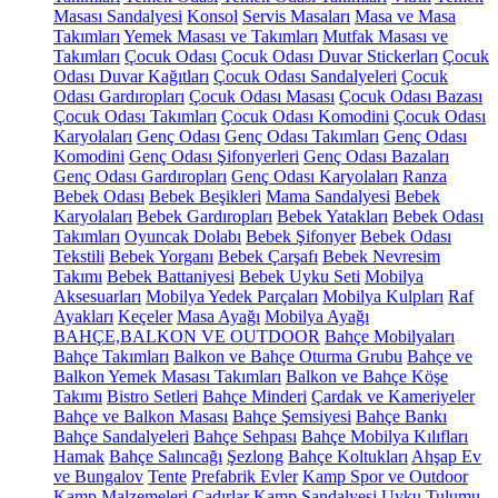
Masası Sandalyesi
Konsol
Servis Masaları
Masa ve Masa
Takımları
Yemek Masası ve Takımları
Mutfak Masası ve
Takımları
Çocuk Odası
Çocuk Odası Duvar Stickerları
Çocuk
Odası Duvar Kağıtları
Çocuk Odası Sandalyeleri
Çocuk
Odası Gardıropları
Çocuk Odası Masası
Çocuk Odası Bazası
Çocuk Odası Takımları
Çocuk Odası Komodini
Çocuk Odası
Karyolaları
Genç Odası
Genç Odası Takımları
Genç Odası
Komodini
Genç Odası Şifonyerleri
Genç Odası Bazaları
Genç Odası Gardıropları
Genç Odası Karyolaları
Ranza
Bebek Odası
Bebek Beşikleri
Mama Sandalyesi
Bebek
Karyolaları
Bebek Gardıropları
Bebek Yatakları
Bebek Odası
Takımları
Oyuncak Dolabı
Bebek Şifonyer
Bebek Odası
Tekstili
Bebek Yorganı
Bebek Çarşafı
Bebek Nevresim
Takımı
Bebek Battaniyesi
Bebek Uyku Seti
Mobilya
Aksesuarları
Mobilya Yedek Parçaları
Mobilya Kulpları
Raf
Ayakları
Keçeler
Masa Ayağı
Mobilya Ayağı
BAHÇE,BALKON VE OUTDOOR
Bahçe Mobilyaları
Bahçe Takımları
Balkon ve Bahçe Oturma Grubu
Bahçe ve
Balkon Yemek Masası Takımları
Balkon ve Bahçe Köşe
Takımı
Bistro Setleri
Bahçe Minderi
Çardak ve Kameriyeler
Bahçe ve Balkon Masası
Bahçe Şemsiyesi
Bahçe Bankı
Bahçe Sandalyeleri
Bahçe Sehpası
Bahçe Mobilya Kılıfları
Hamak
Bahçe Salıncağı
Şezlong
Bahçe Koltukları
Ahşap Ev
ve Bungalov
Tente
Prefabrik Evler
Kamp Spor ve Outdoor
Kamp Malzemeleri
Çadırlar
Kamp Sandalyesi
Uyku Tulumu