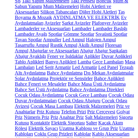
Şiş
Takı Yapım Malzemeleri
Takı Pensesi
Boncuk
Mum &
Sabun Yapımı
Mum Malzemeleri
Hobi Aletleri ve
Aksesuarları
Silikon Tabancaları
Diğer Hobi Aletleri
Taş
Boyama & Mozaik
AYDINLATMA VE ELEKTRİK
Ev
Aydınlatmaları
Avizeler
Sarkıt Avizeler
Plafonyer Avizeler
Lambaderler ve Aksesuarları
Lambader
Lambader Başlığı
Lambader Ayağı
Spotlar
Gömme Spotlar
Sıvaüstü Spotlar
Tavan Spotlar
Ampuller
Led Ampul
Halojen Ampul
Tasarruflu Ampul
Rustik Ampul
Akıllı Ampul
Floresan
Ampul
Abajurlar ve Aksesuarları
Abajur
Abajur Şapkaları
Abajur Ayaklığı
Fener ve Işıldaklar
Aplikler
Duvar Aplikleri
Tablo Aplikleri
Banyo Aplikleri
Lamba
Gece Lambaları
Masa
Lambaları
Led Şerit
Armatür
Led Armatür
Led Panel
Tezgah
Altı Aydınlatma
Bahçe Aydınlatma
Dış Mekan Aydınlatmalar
Solar Aydınlatma
Projektör ve Sensörler
Bahçe Aplikleri
Bahçe Feneri ve Meşaleler
Bahçe Masa Üstü Aydınlatma
Bahçe Set Üstü Aydınlatma
Bahçe Aydınlatma Direkleri
Çocuk Odası Aydınlatma
Çocuk Gece Lambası
Çocuk Odası
Duvar Aydınlatmaları
Çocuk Odası Abajuru
Çocuk Odası
Avizesi
Çocuk Masa Lambası
Elektrik Malzemeleri
Priz ve
Anahtarlar
Priz Kutusu
Telefon Prizi
Priz Çerçevesi
Golyat
Priz
Nümeris Priz
Priz
Anahtar Priz
Şalt Malzemeleri
Sigorta
Kutusu
Kontaktör
Elektrik Sigortası
Şalter
Kaçak Akım
Rölesi
Elektrik Sayacı
Uzatma Kablosu ve Grup Priz
Uzatma
Kabloları
Çoklu Grup Prizleri
Kablolar
Kablo Aksesuarları