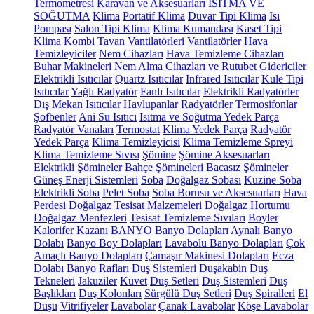
Termometresi
Karavan ve Aksesuarları
ISITMA VE
SOĞUTMA
Klima
Portatif Klima
Duvar Tipi Klima
Isı
Pompası
Salon Tipi Klima
Klima Kumandası
Kaset Tipi
Klima
Kombi
Tavan Vantilatörleri
Vantilatörler
Hava
Temizleyiciler
Nem Cihazları
Hava Temizleme Cihazları
Buhar Makineleri
Nem Alma Cihazları ve Rutubet Gidericiler
Elektrikli Isıtıcılar
Quartz Isıtıcılar
Infrared Isıtıcılar
Kule Tipi
Isıtıcılar
Yağlı Radyatör
Fanlı Isıtıcılar
Elektrikli Radyatörler
Dış Mekan Isıtıcılar
Havlupanlar
Radyatörler
Termosifonlar
Şofbenler
Ani Su Isıtıcı
Isıtma ve Soğutma Yedek Parça
Radyatör Vanaları
Termostat
Klima Yedek Parça
Radyatör
Yedek Parça
Klima Temizleyicisi
Klima Temizleme Spreyi
Klima Temizleme Sıvısı
Şömine
Şömine Aksesuarları
Elektrikli Şömineler
Bahçe Şömineleri
Bacasız Şömineler
Güneş Enerji Sistemleri
Soba
Doğalgaz Sobası
Kuzine Soba
Elektrikli Soba
Pelet Soba
Soba Borusu ve Aksesuarları
Hava
Perdesi
Doğalgaz Tesisat Malzemeleri
Doğalgaz Hortumu
Doğalgaz Menfezleri
Tesisat Temizleme Sıvıları
Boyler
Kalorifer Kazanı
BANYO
Banyo Dolapları
Aynalı Banyo
Dolabı
Banyo Boy Dolapları
Lavabolu Banyo Dolapları
Çok
Amaçlı Banyo Dolapları
Çamaşır Makinesi Dolapları
Ecza
Dolabı
Banyo Rafları
Duş Sistemleri
Duşakabin
Duş
Tekneleri
Jakuziler
Küvet
Duş Setleri
Duş Sistemleri
Duş
Başlıkları
Duş Kolonları
Sürgülü Duş Setleri
Duş Spiralleri
El
Duşu
Vitrifiyeler
Lavabolar
Çanak Lavabolar
Köşe Lavabolar