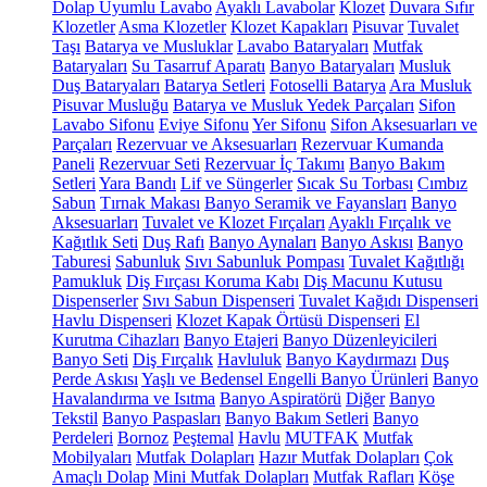
Dolap Uyumlu Lavabo
Ayaklı Lavabolar
Klozet
Duvara Sıfır
Klozetler
Asma Klozetler
Klozet Kapakları
Pisuvar
Tuvalet
Taşı
Batarya ve Musluklar
Lavabo Bataryaları
Mutfak
Bataryaları
Su Tasarruf Aparatı
Banyo Bataryaları
Musluk
Duş Bataryaları
Batarya Setleri
Fotoselli Batarya
Ara Musluk
Pisuvar Musluğu
Batarya ve Musluk Yedek Parçaları
Sifon
Lavabo Sifonu
Eviye Sifonu
Yer Sifonu
Sifon Aksesuarları ve
Parçaları
Rezervuar ve Aksesuarları
Rezervuar Kumanda
Paneli
Rezervuar Seti
Rezervuar İç Takımı
Banyo Bakım
Setleri
Yara Bandı
Lif ve Süngerler
Sıcak Su Torbası
Cımbız
Sabun
Tırnak Makası
Banyo Seramik ve Fayansları
Banyo
Aksesuarları
Tuvalet ve Klozet Fırçaları
Ayaklı Fırçalık ve
Kağıtlık Seti
Duş Rafı
Banyo Aynaları
Banyo Askısı
Banyo
Taburesi
Sabunluk
Sıvı Sabunluk Pompası
Tuvalet Kağıtlığı
Pamukluk
Diş Fırçası Koruma Kabı
Diş Macunu Kutusu
Dispenserler
Sıvı Sabun Dispenseri
Tuvalet Kağıdı Dispenseri
Havlu Dispenseri
Klozet Kapak Örtüsü Dispenseri
El
Kurutma Cihazları
Banyo Etajeri
Banyo Düzenleyicileri
Banyo Seti
Diş Fırçalık
Havluluk
Banyo Kaydırmazı
Duş
Perde Askısı
Yaşlı ve Bedensel Engelli Banyo Ürünleri
Banyo
Havalandırma ve Isıtma
Banyo Aspiratörü
Diğer
Banyo
Tekstil
Banyo Paspasları
Banyo Bakım Setleri
Banyo
Perdeleri
Bornoz
Peştemal
Havlu
MUTFAK
Mutfak
Mobilyaları
Mutfak Dolapları
Hazır Mutfak Dolapları
Çok
Amaçlı Dolap
Mini Mutfak Dolapları
Mutfak Rafları
Köşe