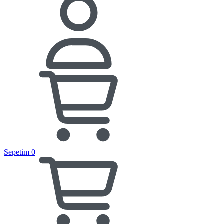
Sepetim
0