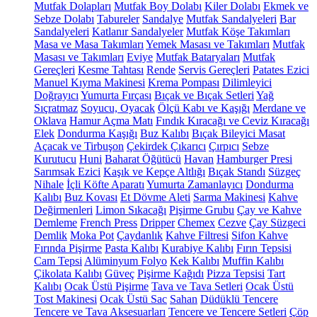
Mutfak Dolapları
Mutfak Boy Dolabı
Kiler Dolabı
Ekmek ve
Sebze Dolabı
Tabureler
Sandalye
Mutfak Sandalyeleri
Bar
Sandalyeleri
Katlanır Sandalyeler
Mutfak Köşe Takımları
Masa ve Masa Takımları
Yemek Masası ve Takımları
Mutfak
Masası ve Takımları
Eviye
Mutfak Bataryaları
Mutfak
Gereçleri
Kesme Tahtası
Rende
Servis Gereçleri
Patates Ezici
Manuel Kıyma Makinesi
Krema Pompası
Dilimleyici
Doğrayıcı
Yumurta Fırçası
Bıçak ve Bıçak Setleri
Yağ
Sıçratmaz
Soyucu, Oyacak
Ölçü Kabı ve Kaşığı
Merdane ve
Oklava
Hamur Açma Matı
Fındık Kıracağı ve Ceviz Kıracağı
Elek
Dondurma Kaşığı
Buz Kalıbı
Bıçak Bileyici Masat
Açacak ve Tirbuşon
Çekirdek Çıkarıcı
Çırpıcı
Sebze
Kurutucu
Huni
Baharat Öğütücü
Havan
Hamburger Presi
Sarımsak Ezici
Kaşık ve Kepçe Altlığı
Bıçak Standı
Süzgeç
Nihale
İçli Köfte Aparatı
Yumurta Zamanlayıcı
Dondurma
Kalıbı
Buz Kovası
Et Dövme Aleti
Sarma Makinesi
Kahve
Değirmenleri
Limon Sıkacağı
Pişirme Grubu
Çay ve Kahve
Demleme
French Press
Dripper
Chemex
Cezve
Çay Süzgeci
Demlik
Moka Pot
Çaydanlık
Kahve Filtresi
Sifon Kahve
Fırında Pişirme
Pasta Kalıbı
Kurabiye Kalıbı
Fırın Tepsisi
Cam Tepsi
Alüminyum Folyo
Kek Kalıbı
Muffin Kalıbı
Çikolata Kalıbı
Güveç
Pişirme Kağıdı
Pizza Tepsisi
Tart
Kalıbı
Ocak Üstü Pişirme
Tava ve Tava Setleri
Ocak Üstü
Tost Makinesi
Ocak Üstü Sac
Sahan
Düdüklü Tencere
Tencere ve Tava Aksesuarları
Tencere ve Tencere Setleri
Çöp