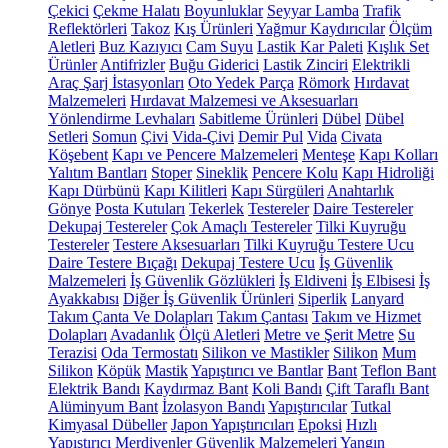
Çekici
Çekme Halatı
Boyunluklar
Seyyar Lamba
Trafik
Reflektörleri
Takoz
Kış Ürünleri
Yağmur Kaydırıcılar
Ölçüm
Aletleri
Buz Kazıyıcı
Cam Suyu
Lastik Kar Paleti
Kışlık Set
Ürünler
Antifrizler
Buğu Giderici
Lastik Zinciri
Elektrikli
Araç Şarj İstasyonları
Oto Yedek Parça
Römork
Hırdavat
Malzemeleri
Hırdavat Malzemesi ve Aksesuarları
Yönlendirme Levhaları
Sabitleme Ürünleri
Dübel
Dübel
Setleri
Somun
Çivi
Vida-Çivi
Demir Pul
Vida
Civata
Köşebent
Kapı ve Pencere Malzemeleri
Menteşe
Kapı Kolları
Yalıtım Bantları
Stoper
Sineklik
Pencere Kolu
Kapı Hidroliği
Kapı Dürbünü
Kapı Kilitleri
Kapı Sürgüleri
Anahtarlık
Gönye
Posta Kutuları
Tekerlek
Testereler
Daire Testereler
Dekupaj Testereler
Çok Amaçlı Testereler
Tilki Kuyruğu
Testereler
Testere Aksesuarları
Tilki Kuyruğu Testere Ucu
Daire Testere Bıçağı
Dekupaj Testere Ucu
İş Güvenlik
Malzemeleri
İş Güvenlik Gözlükleri
İş Eldiveni
İş Elbisesi
İş
Ayakkabısı
Diğer İş Güvenlik Ürünleri
Siperlik
Lanyard
Takım Çanta Ve Dolapları
Takım Çantası
Takım ve Hizmet
Dolapları
Avadanlık
Ölçü Aletleri
Metre ve Şerit Metre
Su
Terazisi
Oda Termostatı
Silikon ve Mastikler
Silikon
Mum
Silikon
Köpük
Mastik
Yapıştırıcı ve Bantlar
Bant
Teflon Bant
Elektrik Bandı
Kaydırmaz Bant
Koli Bandı
Çift Taraflı Bant
Alüminyum Bant
İzolasyon Bandı
Yapıştırıcılar
Tutkal
Kimyasal Dübeller
Japon Yapıştırıcıları
Epoksi
Hızlı
Yapıştırıcı
Merdivenler
Güvenlik Malzemeleri
Yangın