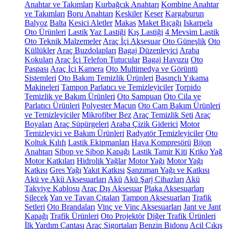
Anahtar ve Takımları
Kurbağcık Anahtarı
Kombine Anahtar
ve Takımları
Boru Anahtarı
Keskiler
Keser
Kargaburun
Balyoz
Balta
Kesici Aletler
Makas
Maket Bıçağı
Iskarpela
Oto Ürünleri
Lastik
Yaz Lastiği
Kış Lastiği
4 Mevsim Lastik
Oto Teknik Malzemeler
Araç İçi Aksesuar
Oto Güneşlik
Oto
Küllükler
Araç Buzdolapları
Bagaj Düzenleyici
Araba
Kokuları
Araç İçi Telefon Tutucular
Bagaj Havuzu
Oto
Paspası
Araç İçi Kamera
Oto Multimedya ve Görüntü
Sistemleri
Oto Bakım Temizlik Ürünleri
Basınçlı Yıkama
Makineleri
Tampon Parlatıcı ve Temizleyiciler
Torpido
Temizlik ve Bakım Ürünleri
Oto Şampuan
Oto Cila ve
Parlatıcı Ürünleri
Polyester Macun
Oto Cam Bakım Ürünleri
ve Temizleyiciler
Mikrofiber Bez
Araç Temizlik Seti
Araç
Boyaları
Araç Süpürgeleri
Araba Çizik Giderici
Motor
Temizleyici ve Bakım Ürünleri
Radyatör Temizleyiciler
Oto
Koltuk Kılıfı
Lastik Ekipmanları
Hava Kompresörü
Bijon
Anahtarı
Sibop ve Sibop Kapağı
Lastik Tamir Kiti
Kriko
Yağ
Motor Katkıları
Hidrolik Yağlar
Motor Yağı
Motor Yağı
Katkısı
Gres Yağı
Yakıt Katkısı
Şanzıman Yağı ve Katkısı
Akü ve Akü Aksesuarları
Akü
Akü Şarj Cihazları
Akü
Takviye Kablosu
Araç Dış Aksesuar
Plaka Aksesuarları
Silecek
Yan ve Tavan Çıtaları
Tampon Aksesuarları
Trafik
Setleri
Oto Brandaları
Vinç ve Vinç Aksesuarları
Jant ve Jant
Kapağı
Trafik Ürünleri
Oto Projektör
Diğer Trafik Ürünleri
İlk Yardım Çantası
Araç Sigortaları
Benzin Bidonu
Acil Çıkış