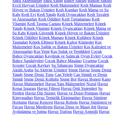
Saksı Aksesuarları
Saksı Altlığı
Bahçe Saksısı
Balkon Saksısı
Evcil Hayvan Ürünleri
Kedi Malzemeleri
Kedi Maması
Kedi
Hijyen ve Bakım Ürünleri
Kedi Kumları
Kedi Mama ve Su
Kabı
Kedi Evi
Kedi Yatağı
Kedi Oyuncakları
Kedi Tuvaleti
ve Aksesuarları
Kedi Ödülleri
Kedi Tırmalaması
Kedi
Vitamini
Kedi Taşıma Çantası
Köpek Malzemeleri
Köpek
Yatağı
Köpek Vitamini
Köpek Oyuncakları
Köpek Mama ve
Su Kabı
Köpek Güvenlik
Köpek Hijyen ve Bakım Ürünleri
Köpek Ödülleri
Köpek Maması
Köpek Kulübesi
Köpek
Tasmaları
Köpek Elbisesi
Köpek Kafesi
Kümesler
Kuş
Malzemeleri
Kuş Sağlık ve Bakım Ürünleri
Kuş Kafesleri ve
Aksesuarları
Kuş Yemi
Kuş Suluk ve Yemlikleri
Çocuk
Bahçe Oyuncakları
Kaydırak ve Salıncak
Oyun Evleri
Çocuk
Bahçe Sandalyeleri
Çocuk Bahçe Masaları
Uçurtma
Çocuk
Scooter
Çocuk Kaykay
Su Tabancası
Şişme Oyuncaklar
Akülü Araba
Su Aktivite Ürünleri
Şişme Havuz
Şişme Deniz
Yatağı
Şişme Deniz Topu
Can Yeleği
Can Simidi ve Deniz
Simidi
Şişme Deniz Kolluğu
Şişme Bot
Havuz Bonesi
Kano
Havuz Malzemeleri
Havuz Yapı Malzemeleri
Nozul
Havuz
Kenar Izgarası
Havuz Filtresi
Havuz Örtü Sistemleri
Su
Perdesi
Havuz Dip Süzgeç
Havuz ve Dozaj Pompası
Havuz
Kimyasalları
Havuz Temizlik Ekipmanları
Havuz Süpürge
Hortumu
Havuz Kepçesi
Havuz Robotu
Havuz Süpürgesi ve
Fırçası
Havuz Merdiveni
Havuz Duşu ve Masaj Jeti
Havuz
Aydınlatma ve Isıtma
Havuz Trafosu
Havuz Ampulü
Havuz