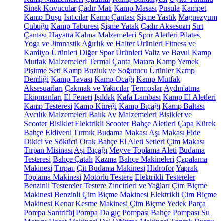
Sinek Kovucular
Çadır Matı
Kamp Masası
Pusula
Kampet
Kamp Duşu
Isıtıcılar
Kamp Çantası
Şişme Yastık
Magnezyum
Çubuğu
Kamp Taburesi
Şişme Yatak
Çadır Aksesuarı
Sırt
Çantası
Hayatta Kalma Malzemeleri
Spor Aletleri
Pilates,
Yoga ve Jimnastik
Ağırlık ve Halter Ürünleri
Fitness ve
Kardiyo Ürünleri
Diğer Spor Ürünleri
Valiz ve Bavul
Kamp
Mutfak Malzemeleri
Termal Çanta
Matara
Kamp Yemek
Pişirme Seti
Kamp Buzluk ve Soğutucu Ürünler
Kamp
Demliği
Kamp Tavası
Kamp Ocağı
Kamp Mutfak
Aksesuarları
Çakmak ve Yakıcılar
Termoslar
Aydınlatma
Ekipmanları
El Feneri
Işıldak
Kafa Lambası
Kamp El Aletleri
Kamp Testeresi
Kamp Küreği
Kamp Bıçağı
Kamp Baltası
Avcılık Malzemeleri
Balık Av Malzemeleri
Bisiklet ve
Scooter
Bisiklet
Elektrikli Scooter
Bahçe Aletleri
Çapa
Kürek
Bahçe Eldiveni
Tırmık
Budama Makası
Aşı Makası
Fide
Dikici ve Sökücü
Orak
Bahçe El Aleti Setleri
Çim Makası
Tırpan Misinası
Aşı Bıçağı
Meyve Toplama Aleti
Budama
Testeresi
Bahçe Çatalı
Kazma
Bahçe Makineleri
Çapalama
Makinesi
Tırpan
Çit Budama Makinesi
Hidrofor
Yaprak
Toplama Makinesi
Motorlu Testere
Elektrikli Testereler
Benzinli Testereler
Testere Zincirleri ve Yağları
Çim Biçme
Makinesi
Benzinli Çim Biçme Makinesi
Elektrikli Çim Biçme
Makinesi
Kenar Kesme Makinesi
Çim Biçme Yedek Parça
Pompa
Santrifüj Pompa
Dalgıç Pompası
Bahçe Pompası
Su