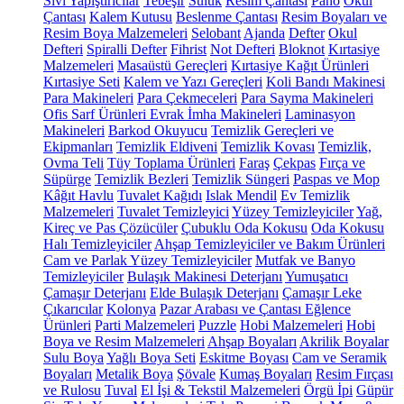
Sıvı Yapıştırıcılar
Tebeşir
Suluk
Resim Çantası
Pano
Okul
Çantası
Kalem Kutusu
Beslenme Çantası
Resim Boyaları ve
Resim Boya Malzemeleri
Selobant
Ajanda
Defter
Okul
Defteri
Spiralli Defter
Fihrist
Not Defteri
Bloknot
Kırtasiye
Malzemeleri
Masaüstü Gereçleri
Kırtasiye Kağıt Ürünleri
Kırtasiye Seti
Kalem ve Yazı Gereçleri
Koli Bandı Makinesi
Para Makineleri
Para Çekmeceleri
Para Sayma Makineleri
Ofis Sarf Ürünleri
Evrak İmha Makineleri
Laminasyon
Makineleri
Barkod Okuyucu
Temizlik Gereçleri ve
Ekipmanları
Temizlik Eldiveni
Temizlik Kovası
Temizlik,
Ovma Teli
Tüy Toplama Ürünleri
Faraş
Çekpas
Fırça ve
Süpürge
Temizlik Bezleri
Temizlik Süngeri
Paspas ve Mop
Kâğıt Havlu
Tuvalet Kağıdı
Islak Mendil
Ev Temizlik
Malzemeleri
Tuvalet Temizleyici
Yüzey Temizleyiciler
Yağ,
Kireç ve Pas Çözücüler
Çubuklu Oda Kokusu
Oda Kokusu
Halı Temizleyiciler
Ahşap Temizleyiciler ve Bakım Ürünleri
Cam ve Parlak Yüzey Temizleyiciler
Mutfak ve Banyo
Temizleyiciler
Bulaşık Makinesi Deterjanı
Yumuşatıcı
Çamaşır Deterjanı
Elde Bulaşık Deterjanı
Çamaşır Leke
Çıkarıcılar
Kolonya
Pazar Arabası ve Çantası
Eğlence
Ürünleri
Parti Malzemeleri
Puzzle
Hobi Malzemeleri
Hobi
Boya ve Resim Malzemeleri
Ahşap Boyaları
Akrilik Boyalar
Sulu Boya
Yağlı Boya Seti
Eskitme Boyası
Cam ve Seramik
Boyaları
Metalik Boya
Şövale
Kumaş Boyaları
Resim Fırçası
ve Rulosu
Tuval
El İşi & Tekstil Malzemeleri
Örgü İpi
Güpür