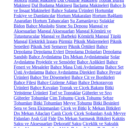
Motoru
Hasat Makinesi
Dal Öğütme Makinesi
Toprak Burgu
Makinesi
Dal Budama Makinesi
İlaçlama Makineleri
Bahçe İş
ve İnşaat Makineleri
Bahçe Sulama Ürünleri
Hortumlar
Fıskiye ve Damlatıcılar
Hortum Makaraları
Hortum Bağlantı
Aparatları
Hortum Tabancaları
Su Zamanlayıcı
Sulaklar
Bidon
Bahçe Musluğu
Şişme Su Deposu
Mangal ve
Aksesuarları
Mangal Aksesuarları
Mangal Kömürü ve
Tutuşturucular
Mangal ve Barbekü
Kömürlü Mangal
Tüplü
Mangal
Elektrikli Izgara
Pürmüz
Piknik Malzemeleri
Piknik
Sepetleri
Piknik Seti
Semaver
Piknik Örtüleri
Bahçe
Depolama
Depolama Evleri
Depolama Dolapları
Depolama
Sandığı
Bahçe Aydınlatma
Dış Mekan Aydınlatmalar
Solar
Aydınlatma
Projektör ve Sensörler
Bahçe Aplikleri
Bahçe
Feneri ve Meşaleler
Bahçe Masa Üstü Aydınlatma
Bahçe Set
Üstü Aydınlatma
Bahçe Aydınlatma Direkleri
Bahçe Peyzaj
Ürünleri
Bahçe Yer Döşemeleri
Bahçe Çit ve Bordürleri
Bahçe Filesi
Bahçe Gizleme Ağları
Bahçe Dekorasyon
Ürünleri
Bahçe Kovaları
Toprak ve Çiçek Bakımı
Bitki
Yetiştirme Ürünleri
Torf ve Topraklar
Gübreler ve Sıvı
Gübreler
Tohumlar
Çim Tohumu
Çiçek Tohumu
Sebze
Tohumları
Bitki Tohumları
Meyve Tohumu
Bitki Besinleri
Sera ve Sera Ekipmanları
Çiçek ve Bitki
İç Mekan Bitkileri
Dış Mekan Ağaçları
Canlı Çiçek
Çiçek Soğanları
Aşılı Meyve
Fidanları
Aşılı Gül
Fide
Dış Mekan Sarmaşık Bitkileri
Kaktüs
Saksı ve Aksesuarları
Dekoratif Saksı
Çiçeklik ve Saksılık