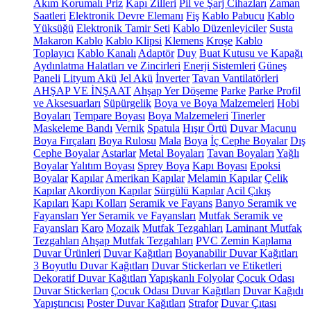
Akım Korumalı Priz
Kapı Zilleri
Pil ve Şarj Cihazları
Zaman
Saatleri
Elektronik Devre Elemanı
Fiş
Kablo Pabucu
Kablo
Yüksüğü
Elektronik Tamir Seti
Kablo Düzenleyiciler
Susta
Makaron Kablo
Kablo Klipsi
Klemens
Kroşe
Kablo
Toplayıcı
Kablo Kanalı
Adaptör
Duy
Buat Kutusu ve Kapağı
Aydınlatma Halatları ve Zincirleri
Enerji Sistemleri
Güneş
Paneli
Lityum Akü
Jel Akü
İnverter
Tavan Vantilatörleri
AHŞAP VE İNŞAAT
Ahşap Yer Döşeme
Parke
Parke Profil
ve Aksesuarları
Süpürgelik
Boya ve Boya Malzemeleri
Hobi
Boyaları
Tempare Boyası
Boya Malzemeleri
Tinerler
Maskeleme Bandı
Vernik
Spatula
Hışır Örtü
Duvar Macunu
Boya Fırçaları
Boya Rulosu
Mala
Boya
İç Cephe Boyalar
Dış
Cephe Boyalar
Astarlar
Metal Boyaları
Tavan Boyaları
Yağlı
Boyalar
Yalıtım Boyası
Sprey Boya
Kapı Boyası
Epoksi
Boyalar
Kapılar
Amerikan Kapılar
Melamin Kapılar
Çelik
Kapılar
Akordiyon Kapılar
Sürgülü Kapılar
Acil Çıkış
Kapıları
Kapı Kolları
Seramik ve Fayans
Banyo Seramik ve
Fayansları
Yer Seramik ve Fayansları
Mutfak Seramik ve
Fayansları
Karo
Mozaik
Mutfak Tezgahları
Laminant Mutfak
Tezgahları
Ahşap Mutfak Tezgahları
PVC Zemin Kaplama
Duvar Ürünleri
Duvar Kağıtları
Boyanabilir Duvar Kağıtları
3 Boyutlu Duvar Kağıtları
Duvar Stickerları ve Etiketleri
Dekoratif Duvar Kağıtları
Yapışkanlı Folyolar
Çocuk Odası
Duvar Stickerları
Çocuk Odası Duvar Kağıtları
Duvar Kağıdı
Yapıştırıcısı
Poster Duvar Kağıtları
Strafor
Duvar Çıtası