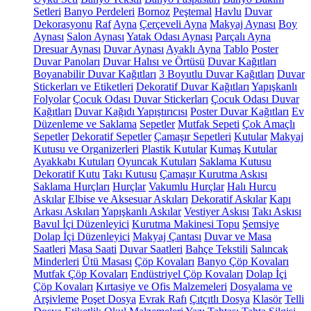
Setleri
Banyo Perdeleri
Bornoz
Peştemal
Havlu
Duvar
Dekorasyonu
Raf
Ayna
Çerçeveli Ayna
Makyaj Aynası
Boy
Aynası
Salon Aynası
Yatak Odası Aynası
Parçalı Ayna
Dresuar Aynası
Duvar Aynası
Ayaklı Ayna
Tablo
Poster
Duvar Panoları
Duvar Halısı ve Örtüsü
Duvar Kağıtları
Boyanabilir Duvar Kağıtları
3 Boyutlu Duvar Kağıtları
Duvar
Stickerları ve Etiketleri
Dekoratif Duvar Kağıtları
Yapışkanlı
Folyolar
Çocuk Odası Duvar Stickerları
Çocuk Odası Duvar
Kağıtları
Duvar Kağıdı Yapıştırıcısı
Poster Duvar Kağıtları
Ev
Düzenleme ve Saklama
Sepetler
Mutfak Sepeti
Çok Amaçlı
Sepetler
Dekoratif Sepetler
Çamaşır Sepetleri
Kutular
Makyaj
Kutusu ve Organizerleri
Plastik Kutular
Kumaş Kutular
Ayakkabı Kutuları
Oyuncak Kutuları
Saklama Kutusu
Dekoratif Kutu
Takı Kutusu
Çamaşır Kurutma Askısı
Saklama Hurçları
Hurçlar
Vakumlu Hurçlar
Halı Hurcu
Askılar
Elbise ve Aksesuar Askıları
Dekoratif Askılar
Kapı
Arkası Askıları
Yapışkanlı Askılar
Vestiyer Askısı
Takı Askısı
Bavul İçi Düzenleyici
Kurutma Makinesi Topu
Şemsiye
Dolap İçi Düzenleyici
Makyaj Çantası
Duvar ve Masa
Saatleri
Masa Saati
Duvar Saatleri
Bahçe Tekstili
Salıncak
Minderleri
Ütü Masası
Çöp Kovaları
Banyo Çöp Kovaları
Mutfak Çöp Kovaları
Endüstriyel Çöp Kovaları
Dolap İçi
Çöp Kovaları
Kırtasiye ve Ofis Malzemeleri
Dosyalama ve
Arşivleme
Poşet Dosya
Evrak Rafı
Çıtçıtlı Dosya
Klasör
Telli