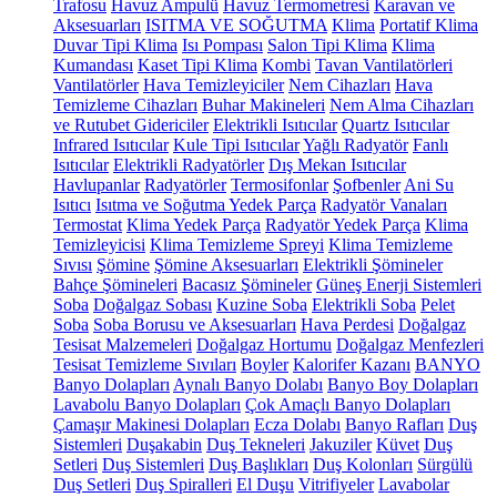
Trafosu
Havuz Ampulü
Havuz Termometresi
Karavan ve
Aksesuarları
ISITMA VE SOĞUTMA
Klima
Portatif Klima
Duvar Tipi Klima
Isı Pompası
Salon Tipi Klima
Klima
Kumandası
Kaset Tipi Klima
Kombi
Tavan Vantilatörleri
Vantilatörler
Hava Temizleyiciler
Nem Cihazları
Hava
Temizleme Cihazları
Buhar Makineleri
Nem Alma Cihazları
ve Rutubet Gidericiler
Elektrikli Isıtıcılar
Quartz Isıtıcılar
Infrared Isıtıcılar
Kule Tipi Isıtıcılar
Yağlı Radyatör
Fanlı
Isıtıcılar
Elektrikli Radyatörler
Dış Mekan Isıtıcılar
Havlupanlar
Radyatörler
Termosifonlar
Şofbenler
Ani Su
Isıtıcı
Isıtma ve Soğutma Yedek Parça
Radyatör Vanaları
Termostat
Klima Yedek Parça
Radyatör Yedek Parça
Klima
Temizleyicisi
Klima Temizleme Spreyi
Klima Temizleme
Sıvısı
Şömine
Şömine Aksesuarları
Elektrikli Şömineler
Bahçe Şömineleri
Bacasız Şömineler
Güneş Enerji Sistemleri
Soba
Doğalgaz Sobası
Kuzine Soba
Elektrikli Soba
Pelet
Soba
Soba Borusu ve Aksesuarları
Hava Perdesi
Doğalgaz
Tesisat Malzemeleri
Doğalgaz Hortumu
Doğalgaz Menfezleri
Tesisat Temizleme Sıvıları
Boyler
Kalorifer Kazanı
BANYO
Banyo Dolapları
Aynalı Banyo Dolabı
Banyo Boy Dolapları
Lavabolu Banyo Dolapları
Çok Amaçlı Banyo Dolapları
Çamaşır Makinesi Dolapları
Ecza Dolabı
Banyo Rafları
Duş
Sistemleri
Duşakabin
Duş Tekneleri
Jakuziler
Küvet
Duş
Setleri
Duş Sistemleri
Duş Başlıkları
Duş Kolonları
Sürgülü
Duş Setleri
Duş Spiralleri
El Duşu
Vitrifiyeler
Lavabolar