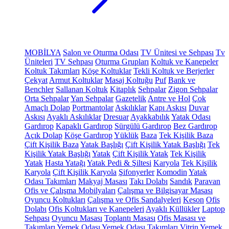
MOBİLYA
Salon ve Oturma Odası
TV Ünitesi ve Sehpası
Tv
Üniteleri
TV Sehpası
Oturma Grupları
Koltuk ve Kanepeler
Koltuk Takımları
Köşe Koltuklar
Tekli Koltuk ve Berjerler
Çekyat
Armut Koltuklar
Masaj Koltuğu
Puf
Bank ve
Benchler
Sallanan Koltuk
Kitaplık
Sehpalar
Zigon Sehpalar
Orta Sehpalar
Yan Sehpalar
Gazetelik
Antre ve Hol
Çok
Amaçlı Dolap
Portmantolar
Askılıklar
Kapı Askısı
Duvar
Askısı
Ayaklı Askılıklar
Dresuar
Ayakkabılık
Yatak Odası
Gardırop
Kapaklı Gardırop
Sürgülü Gardırop
Bez Gardırop
Açık Dolap
Köşe Gardırop
Yüklük
Baza
Tek Kişilik Baza
Çift Kişilik Baza
Yatak Başlığı
Çift Kişilik Yatak Başlığı
Tek
Kişilik Yatak Başlığı
Yatak
Çift Kişilik Yatak
Tek Kişilik
Yatak
Hasta Yatağı
Yatak Pedi & Şiltesi
Karyola
Tek Kişilik
Karyola
Çift Kişilik Karyola
Şifonyerler
Komodin
Yatak
Odası Takımları
Makyaj Masası
Takı Dolabı
Sandık
Paravan
Ofis ve Çalışma Mobilyaları
Çalışma ve Bilgisayar Masası
Oyuncu Koltukları
Çalışma ve Ofis Sandalyeleri
Keson
Ofis
Dolabı
Ofis Koltukları ve Kanepeleri
Ayaklı Küllükler
Laptop
Sehpası
Oyuncu Masası
Toplantı Masası
Ofis Masası ve
Takımları
Yemek Odası
Yemek Odası Takımları
Vitrin
Yemek