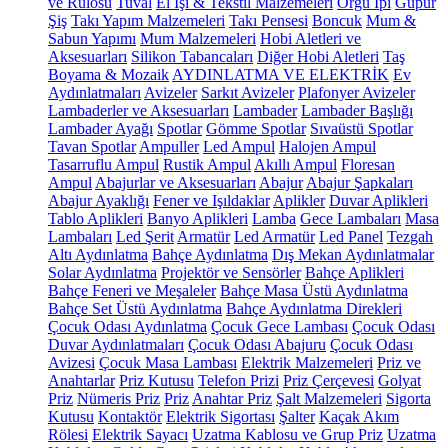
ve Rulosu
Tuval
El İşi & Tekstil Malzemeleri
Örgü İpi
Güpür
Şiş
Takı Yapım Malzemeleri
Takı Pensesi
Boncuk
Mum &
Sabun Yapımı
Mum Malzemeleri
Hobi Aletleri ve
Aksesuarları
Silikon Tabancaları
Diğer Hobi Aletleri
Taş
Boyama & Mozaik
AYDINLATMA VE ELEKTRİK
Ev
Aydınlatmaları
Avizeler
Sarkıt Avizeler
Plafonyer Avizeler
Lambaderler ve Aksesuarları
Lambader
Lambader Başlığı
Lambader Ayağı
Spotlar
Gömme Spotlar
Sıvaüstü Spotlar
Tavan Spotlar
Ampuller
Led Ampul
Halojen Ampul
Tasarruflu Ampul
Rustik Ampul
Akıllı Ampul
Floresan
Ampul
Abajurlar ve Aksesuarları
Abajur
Abajur Şapkaları
Abajur Ayaklığı
Fener ve Işıldaklar
Aplikler
Duvar Aplikleri
Tablo Aplikleri
Banyo Aplikleri
Lamba
Gece Lambaları
Masa
Lambaları
Led Şerit
Armatür
Led Armatür
Led Panel
Tezgah
Altı Aydınlatma
Bahçe Aydınlatma
Dış Mekan Aydınlatmalar
Solar Aydınlatma
Projektör ve Sensörler
Bahçe Aplikleri
Bahçe Feneri ve Meşaleler
Bahçe Masa Üstü Aydınlatma
Bahçe Set Üstü Aydınlatma
Bahçe Aydınlatma Direkleri
Çocuk Odası Aydınlatma
Çocuk Gece Lambası
Çocuk Odası
Duvar Aydınlatmaları
Çocuk Odası Abajuru
Çocuk Odası
Avizesi
Çocuk Masa Lambası
Elektrik Malzemeleri
Priz ve
Anahtarlar
Priz Kutusu
Telefon Prizi
Priz Çerçevesi
Golyat
Priz
Nümeris Priz
Priz
Anahtar Priz
Şalt Malzemeleri
Sigorta
Kutusu
Kontaktör
Elektrik Sigortası
Şalter
Kaçak Akım
Rölesi
Elektrik Sayacı
Uzatma Kablosu ve Grup Priz
Uzatma