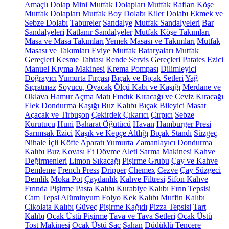
Amaçlı Dolap
Mini Mutfak Dolapları
Mutfak Rafları
Köşe
Mutfak Dolapları
Mutfak Boy Dolabı
Kiler Dolabı
Ekmek ve
Sebze Dolabı
Tabureler
Sandalye
Mutfak Sandalyeleri
Bar
Sandalyeleri
Katlanır Sandalyeler
Mutfak Köşe Takımları
Masa ve Masa Takımları
Yemek Masası ve Takımları
Mutfak
Masası ve Takımları
Eviye
Mutfak Bataryaları
Mutfak
Gereçleri
Kesme Tahtası
Rende
Servis Gereçleri
Patates Ezici
Manuel Kıyma Makinesi
Krema Pompası
Dilimleyici
Doğrayıcı
Yumurta Fırçası
Bıçak ve Bıçak Setleri
Yağ
Sıçratmaz
Soyucu, Oyacak
Ölçü Kabı ve Kaşığı
Merdane ve
Oklava
Hamur Açma Matı
Fındık Kıracağı ve Ceviz Kıracağı
Elek
Dondurma Kaşığı
Buz Kalıbı
Bıçak Bileyici Masat
Açacak ve Tirbuşon
Çekirdek Çıkarıcı
Çırpıcı
Sebze
Kurutucu
Huni
Baharat Öğütücü
Havan
Hamburger Presi
Sarımsak Ezici
Kaşık ve Kepçe Altlığı
Bıçak Standı
Süzgeç
Nihale
İçli Köfte Aparatı
Yumurta Zamanlayıcı
Dondurma
Kalıbı
Buz Kovası
Et Dövme Aleti
Sarma Makinesi
Kahve
Değirmenleri
Limon Sıkacağı
Pişirme Grubu
Çay ve Kahve
Demleme
French Press
Dripper
Chemex
Cezve
Çay Süzgeci
Demlik
Moka Pot
Çaydanlık
Kahve Filtresi
Sifon Kahve
Fırında Pişirme
Pasta Kalıbı
Kurabiye Kalıbı
Fırın Tepsisi
Cam Tepsi
Alüminyum Folyo
Kek Kalıbı
Muffin Kalıbı
Çikolata Kalıbı
Güveç
Pişirme Kağıdı
Pizza Tepsisi
Tart
Kalıbı
Ocak Üstü Pişirme
Tava ve Tava Setleri
Ocak Üstü
Tost Makinesi
Ocak Üstü Sac
Sahan
Düdüklü Tencere