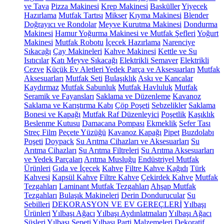
ve Tava
Pizza Makinesi
Krep Makinesi
Basküller
Yiyecek
Hazırlama
Mutfak Tartısı
Mikser
Kıyma Makinesi
Blender
Doğrayıcı ve Rondolar
Meyve Kurutma Makinesi
Dondurma
Makinesi
Hamur Yoğurma Makinesi ve Mutfak Şefleri
Yoğurt
Makinesi
Mutfak Robotu
İçecek Hazırlama
Narenciye
Sıkacağı
Çay Makineleri
Kahve Makinesi
Kettle ve Su
Isıtıcılar
Katı Meyve Sıkacağı
Elektrikli Semaver
Elektrikli
Cezve
Küçük Ev Aletleri Yedek Parça ve Aksesuarları
Mutfak
Aksesuarları
Mutfak Seti
Bulaşıklık
Askı ve Kancalar
Kaydırmaz
Mutfak Sabunluk
Mutfak Havluluk
Mutfak
Seramik ve Fayansları
Saklama ve Düzenleme
Kavanoz
Saklama ve Karıştırma Kabı
Çöp Poşeti
Sebzelikler
Saklama
Bonesi ve Kapağı
Mutfak Raf Düzenleyici
Poşetlik
Kaşıklık
Beslenme Kutusu
Damacana Pompası
Ekmeklik
Sefer Tası
Streç Film
Peçete Yüzüğü
Kavanoz Kapağı
Pipet
Buzdolabı
Poşeti
Doypack
Su Arıtma Cihazları ve Aksesuarları
Su
Arıtma Cihazları
Su Arıtma Filtreleri
Su Arıtma Aksesuarları
ve Yedek Parçaları
Arıtma Musluğu
Endüstriyel Mutfak
Ürünleri
Gıda ve İçecek
Kahve
Filtre Kahve Kağıdı
Türk
Kahvesi
Kapsül Kahve
Filtre Kahve
Çekirdek Kahve
Mutfak
Tezgahları
Laminant Mutfak Tezgahları
Ahşap Mutfak
Tezgahları
Bulaşık Makineleri
Derin Dondurucular
Su
Sebilleri
DEKORASYON VE EV GEREÇLERİ
Yılbaşı
Ürünleri
Yılbaşı Ağacı
Yılbaşı Aydınlatmaları
Yılbaşı Ağacı
Süsleri
Yılbaşı Sepeti
Yılbaşı Parti Malzemeleri
Dekoratif