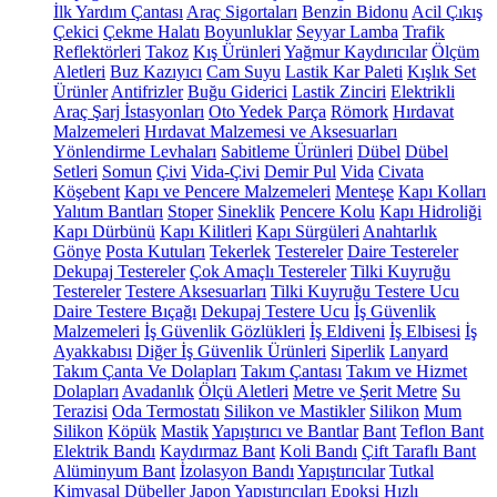
İlk Yardım Çantası
Araç Sigortaları
Benzin Bidonu
Acil Çıkış
Çekici
Çekme Halatı
Boyunluklar
Seyyar Lamba
Trafik
Reflektörleri
Takoz
Kış Ürünleri
Yağmur Kaydırıcılar
Ölçüm
Aletleri
Buz Kazıyıcı
Cam Suyu
Lastik Kar Paleti
Kışlık Set
Ürünler
Antifrizler
Buğu Giderici
Lastik Zinciri
Elektrikli
Araç Şarj İstasyonları
Oto Yedek Parça
Römork
Hırdavat
Malzemeleri
Hırdavat Malzemesi ve Aksesuarları
Yönlendirme Levhaları
Sabitleme Ürünleri
Dübel
Dübel
Setleri
Somun
Çivi
Vida-Çivi
Demir Pul
Vida
Civata
Köşebent
Kapı ve Pencere Malzemeleri
Menteşe
Kapı Kolları
Yalıtım Bantları
Stoper
Sineklik
Pencere Kolu
Kapı Hidroliği
Kapı Dürbünü
Kapı Kilitleri
Kapı Sürgüleri
Anahtarlık
Gönye
Posta Kutuları
Tekerlek
Testereler
Daire Testereler
Dekupaj Testereler
Çok Amaçlı Testereler
Tilki Kuyruğu
Testereler
Testere Aksesuarları
Tilki Kuyruğu Testere Ucu
Daire Testere Bıçağı
Dekupaj Testere Ucu
İş Güvenlik
Malzemeleri
İş Güvenlik Gözlükleri
İş Eldiveni
İş Elbisesi
İş
Ayakkabısı
Diğer İş Güvenlik Ürünleri
Siperlik
Lanyard
Takım Çanta Ve Dolapları
Takım Çantası
Takım ve Hizmet
Dolapları
Avadanlık
Ölçü Aletleri
Metre ve Şerit Metre
Su
Terazisi
Oda Termostatı
Silikon ve Mastikler
Silikon
Mum
Silikon
Köpük
Mastik
Yapıştırıcı ve Bantlar
Bant
Teflon Bant
Elektrik Bandı
Kaydırmaz Bant
Koli Bandı
Çift Taraflı Bant
Alüminyum Bant
İzolasyon Bandı
Yapıştırıcılar
Tutkal
Kimyasal Dübeller
Japon Yapıştırıcıları
Epoksi
Hızlı