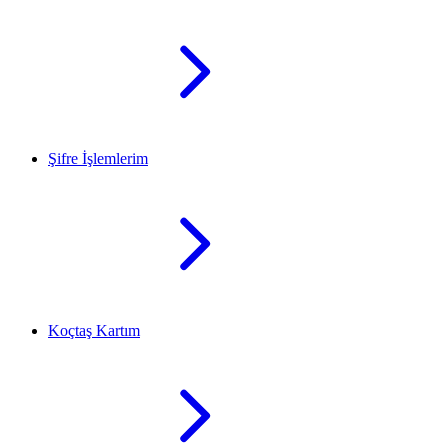
Şifre İşlemlerim
Koçtaş Kartım