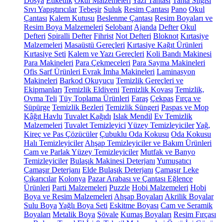
Dosya
Etiketlik
Okul Malzemeleri
Yazı Tahtası
Tahta Silgisi
Sıvı Yapıştırıcılar
Tebeşir
Suluk
Resim Çantası
Pano
Okul
Çantası
Kalem Kutusu
Beslenme Çantası
Resim Boyaları ve
Resim Boya Malzemeleri
Selobant
Ajanda
Defter
Okul
Defteri
Spiralli Defter
Fihrist
Not Defteri
Bloknot
Kırtasiye
Malzemeleri
Masaüstü Gereçleri
Kırtasiye Kağıt Ürünleri
Kırtasiye Seti
Kalem ve Yazı Gereçleri
Koli Bandı Makinesi
Para Makineleri
Para Çekmeceleri
Para Sayma Makineleri
Ofis Sarf Ürünleri
Evrak İmha Makineleri
Laminasyon
Makineleri
Barkod Okuyucu
Temizlik Gereçleri ve
Ekipmanları
Temizlik Eldiveni
Temizlik Kovası
Temizlik,
Ovma Teli
Tüy Toplama Ürünleri
Faraş
Çekpas
Fırça ve
Süpürge
Temizlik Bezleri
Temizlik Süngeri
Paspas ve Mop
Kâğıt Havlu
Tuvalet Kağıdı
Islak Mendil
Ev Temizlik
Malzemeleri
Tuvalet Temizleyici
Yüzey Temizleyiciler
Yağ,
Kireç ve Pas Çözücüler
Çubuklu Oda Kokusu
Oda Kokusu
Halı Temizleyiciler
Ahşap Temizleyiciler ve Bakım Ürünleri
Cam ve Parlak Yüzey Temizleyiciler
Mutfak ve Banyo
Temizleyiciler
Bulaşık Makinesi Deterjanı
Yumuşatıcı
Çamaşır Deterjanı
Elde Bulaşık Deterjanı
Çamaşır Leke
Çıkarıcılar
Kolonya
Pazar Arabası ve Çantası
Eğlence
Ürünleri
Parti Malzemeleri
Puzzle
Hobi Malzemeleri
Hobi
Boya ve Resim Malzemeleri
Ahşap Boyaları
Akrilik Boyalar
Sulu Boya
Yağlı Boya Seti
Eskitme Boyası
Cam ve Seramik
Boyaları
Metalik Boya
Şövale
Kumaş Boyaları
Resim Fırçası