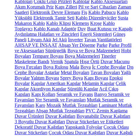
Kabloları
Çoklu Grup Prizleri
Kablolar
Kablo Aksesuarları
Akım Korumalı Priz
Kapı Zilleri
Pil ve Şarj Cihazları
Zaman
Saatleri
Elektronik Devre Elemanı
Fiş
Kablo Pabucu
Kablo
Yüksüğü
Elektronik Tamir Seti
Kablo Düzenleyiciler
Susta
Makaron Kablo
Kablo Klipsi
Klemens
Kroşe
Kablo
Toplayıcı
Kablo Kanalı
Adaptör
Duy
Buat Kutusu ve Kapağı
Aydınlatma Halatları ve Zincirleri
Enerji Sistemleri
Güneş
Paneli
Lityum Akü
Jel Akü
İnverter
Tavan Vantilatörleri
AHŞAP VE İNŞAAT
Ahşap Yer Döşeme
Parke
Parke Profil
ve Aksesuarları
Süpürgelik
Boya ve Boya Malzemeleri
Hobi
Boyaları
Tempare Boyası
Boya Malzemeleri
Tinerler
Maskeleme Bandı
Vernik
Spatula
Hışır Örtü
Duvar Macunu
Boya Fırçaları
Boya Rulosu
Mala
Boya
İç Cephe Boyalar
Dış
Cephe Boyalar
Astarlar
Metal Boyaları
Tavan Boyaları
Yağlı
Boyalar
Yalıtım Boyası
Sprey Boya
Kapı Boyası
Epoksi
Boyalar
Kapılar
Amerikan Kapılar
Melamin Kapılar
Çelik
Kapılar
Akordiyon Kapılar
Sürgülü Kapılar
Acil Çıkış
Kapıları
Kapı Kolları
Seramik ve Fayans
Banyo Seramik ve
Fayansları
Yer Seramik ve Fayansları
Mutfak Seramik ve
Fayansları
Karo
Mozaik
Mutfak Tezgahları
Laminant Mutfak
Tezgahları
Ahşap Mutfak Tezgahları
PVC Zemin Kaplama
Duvar Ürünleri
Duvar Kağıtları
Boyanabilir Duvar Kağıtları
3 Boyutlu Duvar Kağıtları
Duvar Stickerları ve Etiketleri
Dekoratif Duvar Kağıtları
Yapışkanlı Folyolar
Çocuk Odası
Duvar Stickerları
Çocuk Odası Duvar Kağıtları
Duvar Kağıdı