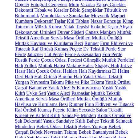
Objeler
Fotoğraf Çerçevesi
Mum
Vazolar
Yapay Çiçekler
Dekoratif Tabak ve Kaseler
Biblo
Şaraplıklar
Tütsülük ve
Buhurdanlık
Mumluklar ve Şamdanlar
Meyvelik
Magnet
Kumbara
Dekoratif Taşlar
Kül Tablası
Nazar Boncuğu
Kitap
Tutucular
Müzik Kutusu
Yatak Tepsisi
Kokulu Taşlar
Ahşap
Dekorasyon Ürünleri
Duvar Süsleri
Cansız Manken
Mutfak
Tekstili
Amerikan Servis
Masa Örtüleri
Mutfak Önlüğü
Mutfak Havlusu ve Kurulama Bezi
Runner
Fırın Eldiveni ve
Tutacak
Raf Örtüsü
Kumaş Peçete
Ev Tekstili
Perde
Stor
Perde
Jaluziler
Tül Perde
Perde Aksesuarları
Fon Perde
Rustik Perde
Çocuk Odası Perdesi
Güneşlik
Mutfak Perdeleri
Halı
Yolluk
Mutfak Halısı
Makine Halısı
Shaggy Halı
Jüt ve
Hasır Halı
Çocuk Odası Halıları
Halı Kaydırmazı
El Halısı
Deri Halı
Halı Örtüsü
Bambu Halı
Yatak Odası Tekstili
Yorgan
Nevresim Takımı
Pike ve Pike Takımı
Yatak Örtüsü
Çarşaf
Battaniye
Yatak Alezi & Koruyucusu
Yastık
Yastık
Kılıfı
Uyku Seti
Yastık Alezi
Paspaslar
Mutfak Tekstili
Amerikan Servis
Masa Örtüleri
Mutfak Önlüğü
Mutfak
Havlusu ve Kurulama Bezi
Runner
Fırın Eldiveni ve Tutacak
Raf Örtüsü
Kumaş Peçete
Kilim
Seccade
Salon Tekstili
Kırlent ve Kırlent Kılıfı
Sandalye Minderi
Koltuk Örtüsü ve
Şalı
Dekoratif Yastık
Sandalye Kılıfı
Bahçe Tekstili
Salıncak
Minderleri
Bebek Odası Tekstili
Bebek Yorganı
Bebek
Çarşafı
Bebek Nevresim Takımı
Bebek Battaniyesi
Bebek
Uyku Seti
Banyo Tekstil
Banyo Paspasları
Banyo Bakım