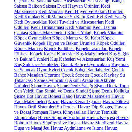
Çiçeklik ve Saksılık
Saksı Aksesuarları
Saksı Altlığı
Bahçe
Saksısı
Balkon Saksısı
Evcil Hayvan Ürünleri
Kedi
Malzemeleri
Kedi Maması
Kedi Hijyen ve Bakım Ürünleri
Kedi Kumları
Kedi Mama ve Su Kabı
Kedi Evi
Kedi Yatağı
Kedi Oyuncakları
Kedi Tuvaleti ve Aksesuarları
Kedi
Ödülleri
Kedi Tırmalaması
Kedi Vitamini
Kedi Taşıma
Çantası
Köpek Malzemeleri
Köpek Yatağı
Köpek Vitamini
Köpek Oyuncakları
Köpek Mama ve Su Kabı
Köpek
Güvenlik
Köpek Hijyen ve Bakım Ürünleri
Köpek Ödülleri
Köpek Maması
Köpek Kulübesi
Köpek Tasmaları
Köpek
Elbisesi
Köpek Kafesi
Kümesler
Kuş Malzemeleri
Kuş Sağlık
ve Bakım Ürünleri
Kuş Kafesleri ve Aksesuarları
Kuş Yemi
Kuş Suluk ve Yemlikleri
Çocuk Bahçe Oyuncakları
Kaydırak
ve Salıncak
Oyun Evleri
Çocuk Bahçe Sandalyeleri
Çocuk
Bahçe Masaları
Uçurtma
Çocuk Scooter
Çocuk Kaykay
Su
Tabancası
Şişme Oyuncaklar
Akülü Araba
Su Aktivite
Ürünleri
Şişme Havuz
Şişme Deniz Yatağı
Şişme Deniz Topu
Can Yeleği
Can Simidi ve Deniz Simidi
Şişme Deniz Kolluğu
Şişme Bot
Havuz Bonesi
Kano
Havuz Malzemeleri
Havuz
Yapı Malzemeleri
Nozul
Havuz Kenar Izgarası
Havuz Filtresi
Havuz Örtü Sistemleri
Su Perdesi
Havuz Dip Süzgeç
Havuz
ve Dozaj Pompası
Havuz Kimyasalları
Havuz Temizlik
Ekipmanları
Havuz Süpürge Hortumu
Havuz Kepçesi
Havuz
Robotu
Havuz Süpürgesi ve Fırçası
Havuz Merdiveni
Havuz
Duşu ve Masaj Jeti
Havuz Aydınlatma ve Isıtma
Havuz