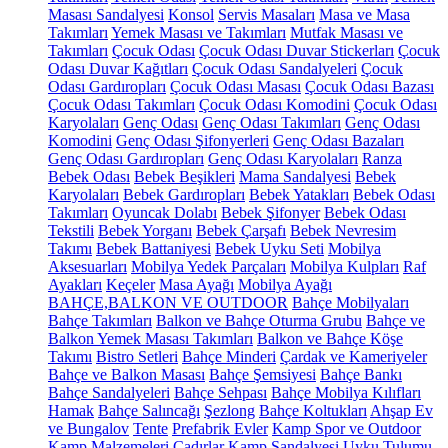
Masası Sandalyesi
Konsol
Servis Masaları
Masa ve Masa
Takımları
Yemek Masası ve Takımları
Mutfak Masası ve
Takımları
Çocuk Odası
Çocuk Odası Duvar Stickerları
Çocuk
Odası Duvar Kağıtları
Çocuk Odası Sandalyeleri
Çocuk
Odası Gardıropları
Çocuk Odası Masası
Çocuk Odası Bazası
Çocuk Odası Takımları
Çocuk Odası Komodini
Çocuk Odası
Karyolaları
Genç Odası
Genç Odası Takımları
Genç Odası
Komodini
Genç Odası Şifonyerleri
Genç Odası Bazaları
Genç Odası Gardıropları
Genç Odası Karyolaları
Ranza
Bebek Odası
Bebek Beşikleri
Mama Sandalyesi
Bebek
Karyolaları
Bebek Gardıropları
Bebek Yatakları
Bebek Odası
Takımları
Oyuncak Dolabı
Bebek Şifonyer
Bebek Odası
Tekstili
Bebek Yorganı
Bebek Çarşafı
Bebek Nevresim
Takımı
Bebek Battaniyesi
Bebek Uyku Seti
Mobilya
Aksesuarları
Mobilya Yedek Parçaları
Mobilya Kulpları
Raf
Ayakları
Keçeler
Masa Ayağı
Mobilya Ayağı
BAHÇE,BALKON VE OUTDOOR
Bahçe Mobilyaları
Bahçe Takımları
Balkon ve Bahçe Oturma Grubu
Bahçe ve
Balkon Yemek Masası Takımları
Balkon ve Bahçe Köşe
Takımı
Bistro Setleri
Bahçe Minderi
Çardak ve Kameriyeler
Bahçe ve Balkon Masası
Bahçe Şemsiyesi
Bahçe Bankı
Bahçe Sandalyeleri
Bahçe Sehpası
Bahçe Mobilya Kılıfları
Hamak
Bahçe Salıncağı
Şezlong
Bahçe Koltukları
Ahşap Ev
ve Bungalov
Tente
Prefabrik Evler
Kamp Spor ve Outdoor
Kamp Malzemeleri
Çadırlar
Kamp Sandalyesi
Uyku Tulumu