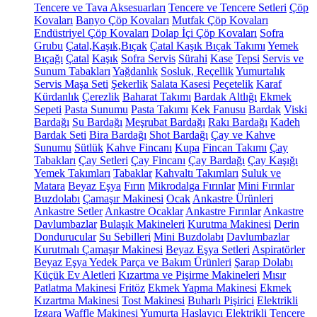
Tencere ve Tava Aksesuarları
Tencere ve Tencere Setleri
Çöp
Kovaları
Banyo Çöp Kovaları
Mutfak Çöp Kovaları
Endüstriyel Çöp Kovaları
Dolap İçi Çöp Kovaları
Sofra
Grubu
Çatal,Kaşık,Bıçak
Çatal Kaşık Bıçak Takımı
Yemek
Bıçağı
Çatal
Kaşık
Sofra Servis
Sürahi
Kase
Tepsi
Servis ve
Sunum Tabakları
Yağdanlık
Sosluk, Reçellik
Yumurtalık
Servis Maşa Seti
Şekerlik
Salata Kasesi
Peçetelik
Karaf
Kürdanlık
Çerezlik
Baharat Takımı
Bardak Altlığı
Ekmek
Sepeti
Pasta Sunumu
Pasta Takımı
Kek Fanusu
Bardak
Viski
Bardağı
Su Bardağı
Meşrubat Bardağı
Rakı Bardağı
Kadeh
Bardak Seti
Bira Bardağı
Shot Bardağı
Çay ve Kahve
Sunumu
Sütlük
Kahve Fincanı
Kupa
Fincan Takımı
Çay
Tabakları
Çay Setleri
Çay Fincanı
Çay Bardağı
Çay Kaşığı
Yemek Takımları
Tabaklar
Kahvaltı Takımları
Suluk ve
Matara
Beyaz Eşya
Fırın
Mikrodalga Fırınlar
Mini Fırınlar
Buzdolabı
Çamaşır Makinesi
Ocak
Ankastre Ürünleri
Ankastre Setler
Ankastre Ocaklar
Ankastre Fırınlar
Ankastre
Davlumbazlar
Bulaşık Makineleri
Kurutma Makinesi
Derin
Dondurucular
Su Sebilleri
Mini Buzdolabı
Davlumbazlar
Kurutmalı Çamaşır Makinesi
Beyaz Eşya Setleri
Aspiratörler
Beyaz Eşya Yedek Parça ve Bakım Ürünleri
Şarap Dolabı
Küçük Ev Aletleri
Kızartma ve Pişirme Makineleri
Mısır
Patlatma Makinesi
Fritöz
Ekmek Yapma Makinesi
Ekmek
Kızartma Makinesi
Tost Makinesi
Buharlı Pişirici
Elektrikli
Izgara
Waffle Makinesi
Yumurta Haşlayıcı
Elektrikli Tencere