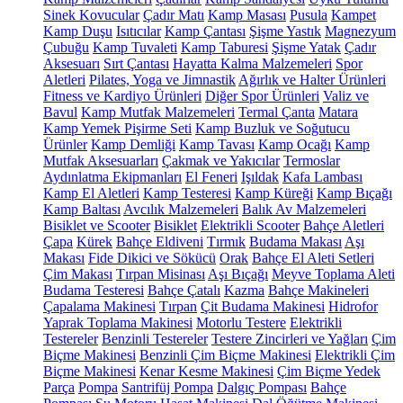
Sinek Kovucular
Çadır Matı
Kamp Masası
Pusula
Kampet
Kamp Duşu
Isıtıcılar
Kamp Çantası
Şişme Yastık
Magnezyum
Çubuğu
Kamp Tuvaleti
Kamp Taburesi
Şişme Yatak
Çadır
Aksesuarı
Sırt Çantası
Hayatta Kalma Malzemeleri
Spor
Aletleri
Pilates, Yoga ve Jimnastik
Ağırlık ve Halter Ürünleri
Fitness ve Kardiyo Ürünleri
Diğer Spor Ürünleri
Valiz ve
Bavul
Kamp Mutfak Malzemeleri
Termal Çanta
Matara
Kamp Yemek Pişirme Seti
Kamp Buzluk ve Soğutucu
Ürünler
Kamp Demliği
Kamp Tavası
Kamp Ocağı
Kamp
Mutfak Aksesuarları
Çakmak ve Yakıcılar
Termoslar
Aydınlatma Ekipmanları
El Feneri
Işıldak
Kafa Lambası
Kamp El Aletleri
Kamp Testeresi
Kamp Küreği
Kamp Bıçağı
Kamp Baltası
Avcılık Malzemeleri
Balık Av Malzemeleri
Bisiklet ve Scooter
Bisiklet
Elektrikli Scooter
Bahçe Aletleri
Çapa
Kürek
Bahçe Eldiveni
Tırmık
Budama Makası
Aşı
Makası
Fide Dikici ve Sökücü
Orak
Bahçe El Aleti Setleri
Çim Makası
Tırpan Misinası
Aşı Bıçağı
Meyve Toplama Aleti
Budama Testeresi
Bahçe Çatalı
Kazma
Bahçe Makineleri
Çapalama Makinesi
Tırpan
Çit Budama Makinesi
Hidrofor
Yaprak Toplama Makinesi
Motorlu Testere
Elektrikli
Testereler
Benzinli Testereler
Testere Zincirleri ve Yağları
Çim
Biçme Makinesi
Benzinli Çim Biçme Makinesi
Elektrikli Çim
Biçme Makinesi
Kenar Kesme Makinesi
Çim Biçme Yedek
Parça
Pompa
Santrifüj Pompa
Dalgıç Pompası
Bahçe