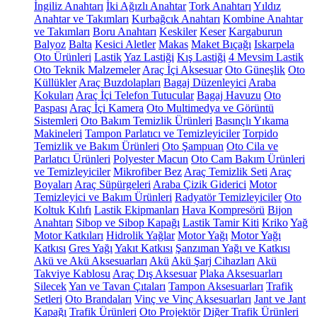
İngiliz Anahtarı
İki Ağızlı Anahtar
Tork Anahtarı
Yıldız
Anahtar ve Takımları
Kurbağcık Anahtarı
Kombine Anahtar
ve Takımları
Boru Anahtarı
Keskiler
Keser
Kargaburun
Balyoz
Balta
Kesici Aletler
Makas
Maket Bıçağı
Iskarpela
Oto Ürünleri
Lastik
Yaz Lastiği
Kış Lastiği
4 Mevsim Lastik
Oto Teknik Malzemeler
Araç İçi Aksesuar
Oto Güneşlik
Oto
Küllükler
Araç Buzdolapları
Bagaj Düzenleyici
Araba
Kokuları
Araç İçi Telefon Tutucular
Bagaj Havuzu
Oto
Paspası
Araç İçi Kamera
Oto Multimedya ve Görüntü
Sistemleri
Oto Bakım Temizlik Ürünleri
Basınçlı Yıkama
Makineleri
Tampon Parlatıcı ve Temizleyiciler
Torpido
Temizlik ve Bakım Ürünleri
Oto Şampuan
Oto Cila ve
Parlatıcı Ürünleri
Polyester Macun
Oto Cam Bakım Ürünleri
ve Temizleyiciler
Mikrofiber Bez
Araç Temizlik Seti
Araç
Boyaları
Araç Süpürgeleri
Araba Çizik Giderici
Motor
Temizleyici ve Bakım Ürünleri
Radyatör Temizleyiciler
Oto
Koltuk Kılıfı
Lastik Ekipmanları
Hava Kompresörü
Bijon
Anahtarı
Sibop ve Sibop Kapağı
Lastik Tamir Kiti
Kriko
Yağ
Motor Katkıları
Hidrolik Yağlar
Motor Yağı
Motor Yağı
Katkısı
Gres Yağı
Yakıt Katkısı
Şanzıman Yağı ve Katkısı
Akü ve Akü Aksesuarları
Akü
Akü Şarj Cihazları
Akü
Takviye Kablosu
Araç Dış Aksesuar
Plaka Aksesuarları
Silecek
Yan ve Tavan Çıtaları
Tampon Aksesuarları
Trafik
Setleri
Oto Brandaları
Vinç ve Vinç Aksesuarları
Jant ve Jant
Kapağı
Trafik Ürünleri
Oto Projektör
Diğer Trafik Ürünleri