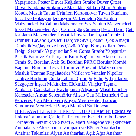
Yapıştırıcısı
Poster Duvar Kağıtları
Strafor
Duvar Çıtası
Duvar Kaplama
Silikon ve Mastikler
Silikon
Mum Silikon
Köpük
Mastik
Tavan Ürünleri
Kartonpiyer
Tavan Kaplama
İnşaat ve İzolasyon
İzolasyon Malzemeleri
Su Yalıtım
Malzemeleri
Isı Yalıtım Malzemeleri
Ses Yalıtım Malzemeleri
İnşaat Malzemeleri
Alçı
Cam Tuğla
Çimento
Beton Harcı
Çatı
Kaplama Malzemeleri
İnşaat Kimyasalları
İnşaat Temizlik
Ürünleri
Lavabo Çözücü
Harç ve Sıva Çözücü
Çok Amaçlı
Temizlik
Yağlayıcı ve Pas Çözücü
Yapı Kimyasalları
Derz
Dolgu
Seramik Yapıştırıcılar
Sıvı Conta
Strafor Yapıştırılar
Plastik Boru ve Ek Parçalar
Boru Bağlantı ve Aksesuarları
Temiz Su Boruları
Atık Su Boruları
PPRC Borular
Kombi
Bağlantı Boruları
Tesisat Tamir ve Bağlantı Malzemeleri
Musluk Uzatma
Regülatörler
Valfler ve Vanalar
Nipeller
Tahliye Hortumu
Conta
Taharet Çubuğu
Fittings
Tıpalar ve
Süzgeçler
İnşaat Makineleri
Elektrikli Vinçler
Taşıma
Arabaları
Caraskallar
Havlupanlar
Ahşaplar
Masif Paneller
Keresteler
Ahşap Seperatörler
Ahşap Çatı Malzemeleri
Çatı
Penceresi
Çatı Merdiveni
Ahşap Merdivenler
Trabzan
Sundurma
Menfezler
Banyo Menfezi
Su Deposu
HIRDAVAT EL ALETLERİ VE OTO
El Aletleri
Lokma ve
Lokma Takımları
Çekiç
El Testereleri
Kesici Grubu
Pense
Tornavida
Seramik ve Sıvacı Aletleri
Mengene ve İşkenceler
Zımbalar ve Aksesuarları
Zımpara ve Eğeler
Anahtarlar
Anahtar Takımları
Alyan Anahtarları
Açık Ağız Anahtar