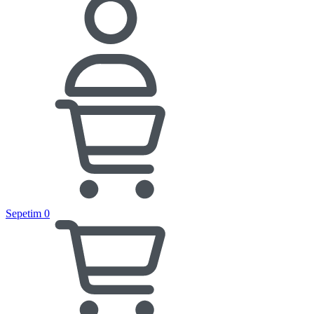
Sepetim
0