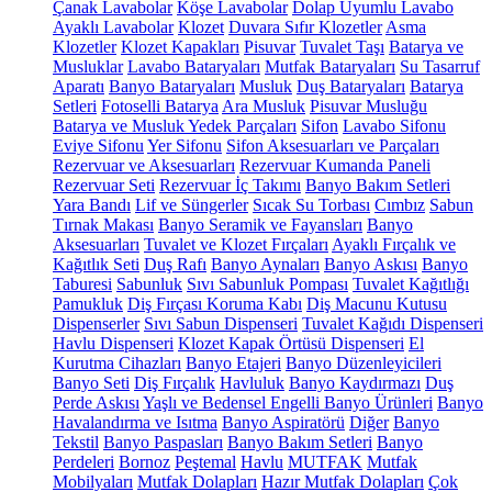
Çanak Lavabolar
Köşe Lavabolar
Dolap Uyumlu Lavabo
Ayaklı Lavabolar
Klozet
Duvara Sıfır Klozetler
Asma
Klozetler
Klozet Kapakları
Pisuvar
Tuvalet Taşı
Batarya ve
Musluklar
Lavabo Bataryaları
Mutfak Bataryaları
Su Tasarruf
Aparatı
Banyo Bataryaları
Musluk
Duş Bataryaları
Batarya
Setleri
Fotoselli Batarya
Ara Musluk
Pisuvar Musluğu
Batarya ve Musluk Yedek Parçaları
Sifon
Lavabo Sifonu
Eviye Sifonu
Yer Sifonu
Sifon Aksesuarları ve Parçaları
Rezervuar ve Aksesuarları
Rezervuar Kumanda Paneli
Rezervuar Seti
Rezervuar İç Takımı
Banyo Bakım Setleri
Yara Bandı
Lif ve Süngerler
Sıcak Su Torbası
Cımbız
Sabun
Tırnak Makası
Banyo Seramik ve Fayansları
Banyo
Aksesuarları
Tuvalet ve Klozet Fırçaları
Ayaklı Fırçalık ve
Kağıtlık Seti
Duş Rafı
Banyo Aynaları
Banyo Askısı
Banyo
Taburesi
Sabunluk
Sıvı Sabunluk Pompası
Tuvalet Kağıtlığı
Pamukluk
Diş Fırçası Koruma Kabı
Diş Macunu Kutusu
Dispenserler
Sıvı Sabun Dispenseri
Tuvalet Kağıdı Dispenseri
Havlu Dispenseri
Klozet Kapak Örtüsü Dispenseri
El
Kurutma Cihazları
Banyo Etajeri
Banyo Düzenleyicileri
Banyo Seti
Diş Fırçalık
Havluluk
Banyo Kaydırmazı
Duş
Perde Askısı
Yaşlı ve Bedensel Engelli Banyo Ürünleri
Banyo
Havalandırma ve Isıtma
Banyo Aspiratörü
Diğer
Banyo
Tekstil
Banyo Paspasları
Banyo Bakım Setleri
Banyo
Perdeleri
Bornoz
Peştemal
Havlu
MUTFAK
Mutfak
Mobilyaları
Mutfak Dolapları
Hazır Mutfak Dolapları
Çok