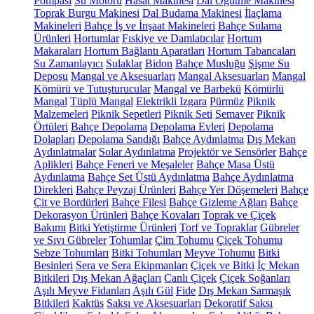
Pompası
Su Motoru
Hasat Makinesi
Dal Öğütme Makinesi
Toprak Burgu Makinesi
Dal Budama Makinesi
İlaçlama
Makineleri
Bahçe İş ve İnşaat Makineleri
Bahçe Sulama
Ürünleri
Hortumlar
Fıskiye ve Damlatıcılar
Hortum
Makaraları
Hortum Bağlantı Aparatları
Hortum Tabancaları
Su Zamanlayıcı
Sulaklar
Bidon
Bahçe Musluğu
Şişme Su
Deposu
Mangal ve Aksesuarları
Mangal Aksesuarları
Mangal
Kömürü ve Tutuşturucular
Mangal ve Barbekü
Kömürlü
Mangal
Tüplü Mangal
Elektrikli Izgara
Pürmüz
Piknik
Malzemeleri
Piknik Sepetleri
Piknik Seti
Semaver
Piknik
Örtüleri
Bahçe Depolama
Depolama Evleri
Depolama
Dolapları
Depolama Sandığı
Bahçe Aydınlatma
Dış Mekan
Aydınlatmalar
Solar Aydınlatma
Projektör ve Sensörler
Bahçe
Aplikleri
Bahçe Feneri ve Meşaleler
Bahçe Masa Üstü
Aydınlatma
Bahçe Set Üstü Aydınlatma
Bahçe Aydınlatma
Direkleri
Bahçe Peyzaj Ürünleri
Bahçe Yer Döşemeleri
Bahçe
Çit ve Bordürleri
Bahçe Filesi
Bahçe Gizleme Ağları
Bahçe
Dekorasyon Ürünleri
Bahçe Kovaları
Toprak ve Çiçek
Bakımı
Bitki Yetiştirme Ürünleri
Torf ve Topraklar
Gübreler
ve Sıvı Gübreler
Tohumlar
Çim Tohumu
Çiçek Tohumu
Sebze Tohumları
Bitki Tohumları
Meyve Tohumu
Bitki
Besinleri
Sera ve Sera Ekipmanları
Çiçek ve Bitki
İç Mekan
Bitkileri
Dış Mekan Ağaçları
Canlı Çiçek
Çiçek Soğanları
Aşılı Meyve Fidanları
Aşılı Gül
Fide
Dış Mekan Sarmaşık
Bitkileri
Kaktüs
Saksı ve Aksesuarları
Dekoratif Saksı