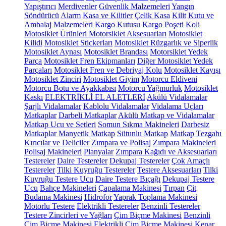
Yapıştırıcı
Merdivenler
Güvenlik Malzemeleri
Yangın
Söndürücü
Alarm
Kasa ve Kilitler
Çelik Kasa
Kilit
Kutu ve
Ambalaj Malzemeleri
Kargo Kutusu
Kargo Poşeti
Koli
Motosiklet Ürünleri
Motorsiklet Aksesuarları
Motosiklet
Kilidi
Motosiklet Stickerları
Motosiklet Rüzgarlık ve Siperlik
Motosiklet Aynası
Motosiklet Brandası
Motorsiklet Yedek
Parça
Motosiklet Fren Ekipmanları
Diğer Motosiklet Yedek
Parçaları
Motosiklet Fren ve Debriyaj Kolu
Motosiklet Kayışı
Motosiklet Zinciri
Motosiklet Giyim
Motorcu Eldiveni
Motorcu Botu ve Ayakkabısı
Motorcu Yağmurluk
Motosiklet
Kaskı
ELEKTRİKLİ EL ALETLERİ
Akülü Vidalamalar
Şarjlı Vidalamalar
Kablolu Vidalamalar
Vidalama Uçları
Matkaplar
Darbeli Matkaplar
Akülü Matkap ve Vidalamalar
Matkap Ucu ve Setleri
Somun Sıkma Makineleri
Darbesiz
Matkaplar
Manyetik Matkap
Sütunlu Matkap
Matkap Tezgahı
Kırıcılar ve Deliciler
Zımpara ve Polisaj
Zımpara Makineleri
Polisaj Makineleri
Planyalar
Zımpara Kağıdı ve Aksesuarları
Testereler
Daire Testereler
Dekupaj Testereler
Çok Amaçlı
Testereler
Tilki Kuyruğu Testereler
Testere Aksesuarları
Tilki
Kuyruğu Testere Ucu
Daire Testere Bıçağı
Dekupaj Testere
Ucu
Bahçe Makineleri
Çapalama Makinesi
Tırpan
Çit
Budama Makinesi
Hidrofor
Yaprak Toplama Makinesi
Motorlu Testere
Elektrikli Testereler
Benzinli Testereler
Testere Zincirleri ve Yağları
Çim Biçme Makinesi
Benzinli
Çim Biçme Makinesi
Elektrikli Çim Biçme Makinesi
Kenar