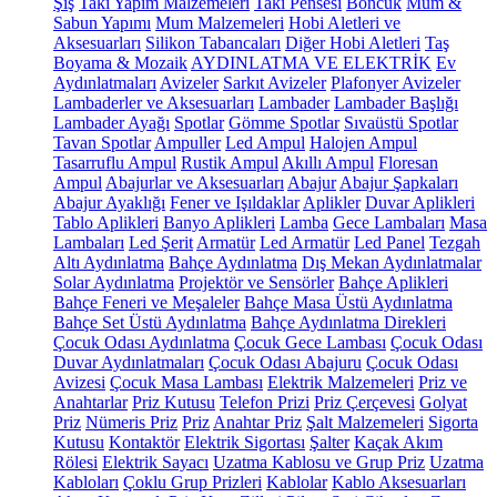
Şiş
Takı Yapım Malzemeleri
Takı Pensesi
Boncuk
Mum &
Sabun Yapımı
Mum Malzemeleri
Hobi Aletleri ve
Aksesuarları
Silikon Tabancaları
Diğer Hobi Aletleri
Taş
Boyama & Mozaik
AYDINLATMA VE ELEKTRİK
Ev
Aydınlatmaları
Avizeler
Sarkıt Avizeler
Plafonyer Avizeler
Lambaderler ve Aksesuarları
Lambader
Lambader Başlığı
Lambader Ayağı
Spotlar
Gömme Spotlar
Sıvaüstü Spotlar
Tavan Spotlar
Ampuller
Led Ampul
Halojen Ampul
Tasarruflu Ampul
Rustik Ampul
Akıllı Ampul
Floresan
Ampul
Abajurlar ve Aksesuarları
Abajur
Abajur Şapkaları
Abajur Ayaklığı
Fener ve Işıldaklar
Aplikler
Duvar Aplikleri
Tablo Aplikleri
Banyo Aplikleri
Lamba
Gece Lambaları
Masa
Lambaları
Led Şerit
Armatür
Led Armatür
Led Panel
Tezgah
Altı Aydınlatma
Bahçe Aydınlatma
Dış Mekan Aydınlatmalar
Solar Aydınlatma
Projektör ve Sensörler
Bahçe Aplikleri
Bahçe Feneri ve Meşaleler
Bahçe Masa Üstü Aydınlatma
Bahçe Set Üstü Aydınlatma
Bahçe Aydınlatma Direkleri
Çocuk Odası Aydınlatma
Çocuk Gece Lambası
Çocuk Odası
Duvar Aydınlatmaları
Çocuk Odası Abajuru
Çocuk Odası
Avizesi
Çocuk Masa Lambası
Elektrik Malzemeleri
Priz ve
Anahtarlar
Priz Kutusu
Telefon Prizi
Priz Çerçevesi
Golyat
Priz
Nümeris Priz
Priz
Anahtar Priz
Şalt Malzemeleri
Sigorta
Kutusu
Kontaktör
Elektrik Sigortası
Şalter
Kaçak Akım
Rölesi
Elektrik Sayacı
Uzatma Kablosu ve Grup Priz
Uzatma
Kabloları
Çoklu Grup Prizleri
Kablolar
Kablo Aksesuarları