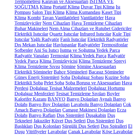
Termometresi
Karavan ve Aksesuarları
ISITMA VE
SOĞUTMA
Klima
Portatif Klima
Duvar Tipi Klima
Isı
Pompası
Salon Tipi Klima
Klima Kumandası
Kaset Tipi
Klima
Kombi
Tavan Vantilatörleri
Vantilatörler
Hava
Temizleyiciler
Nem Cihazları
Hava Temizleme Cihazları
Buhar Makineleri
Nem Alma Cihazları ve Rutubet Gidericiler
Elektrikli Isıtıcılar
Quartz Isıtıcılar
Infrared Isıtıcılar
Kule Tipi
Isıtıcılar
Yağlı Radyatör
Fanlı Isıtıcılar
Elektrikli Radyatörler
Dış Mekan Isıtıcılar
Havlupanlar
Radyatörler
Termosifonlar
Şofbenler
Ani Su Isıtıcı
Isıtma ve Soğutma Yedek Parça
Radyatör Vanaları
Termostat
Klima Yedek Parça
Radyatör
Yedek Parça
Klima Temizleyicisi
Klima Temizleme Spreyi
Klima Temizleme Sıvısı
Şömine
Şömine Aksesuarları
Elektrikli Şömineler
Bahçe Şömineleri
Bacasız Şömineler
Güneş Enerji Sistemleri
Soba
Doğalgaz Sobası
Kuzine Soba
Elektrikli Soba
Pelet Soba
Soba Borusu ve Aksesuarları
Hava
Perdesi
Doğalgaz Tesisat Malzemeleri
Doğalgaz Hortumu
Doğalgaz Menfezleri
Tesisat Temizleme Sıvıları
Boyler
Kalorifer Kazanı
BANYO
Banyo Dolapları
Aynalı Banyo
Dolabı
Banyo Boy Dolapları
Lavabolu Banyo Dolapları
Çok
Amaçlı Banyo Dolapları
Çamaşır Makinesi Dolapları
Ecza
Dolabı
Banyo Rafları
Duş Sistemleri
Duşakabin
Duş
Tekneleri
Jakuziler
Küvet
Duş Setleri
Duş Sistemleri
Duş
Başlıkları
Duş Kolonları
Sürgülü Duş Setleri
Duş Spiralleri
El
Duşu
Vitrifiyeler
Lavabolar
Çanak Lavabolar
Köşe Lavabolar