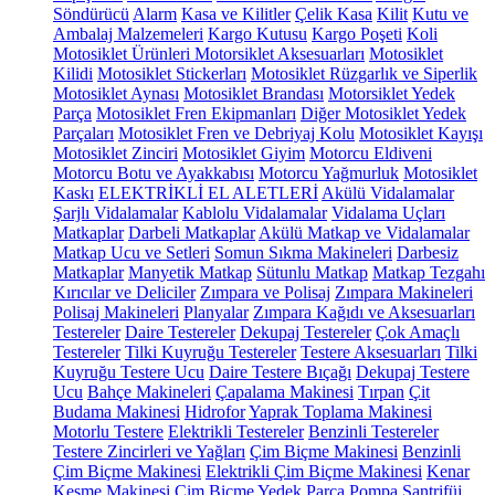
Söndürücü
Alarm
Kasa ve Kilitler
Çelik Kasa
Kilit
Kutu ve
Ambalaj Malzemeleri
Kargo Kutusu
Kargo Poşeti
Koli
Motosiklet Ürünleri
Motorsiklet Aksesuarları
Motosiklet
Kilidi
Motosiklet Stickerları
Motosiklet Rüzgarlık ve Siperlik
Motosiklet Aynası
Motosiklet Brandası
Motorsiklet Yedek
Parça
Motosiklet Fren Ekipmanları
Diğer Motosiklet Yedek
Parçaları
Motosiklet Fren ve Debriyaj Kolu
Motosiklet Kayışı
Motosiklet Zinciri
Motosiklet Giyim
Motorcu Eldiveni
Motorcu Botu ve Ayakkabısı
Motorcu Yağmurluk
Motosiklet
Kaskı
ELEKTRİKLİ EL ALETLERİ
Akülü Vidalamalar
Şarjlı Vidalamalar
Kablolu Vidalamalar
Vidalama Uçları
Matkaplar
Darbeli Matkaplar
Akülü Matkap ve Vidalamalar
Matkap Ucu ve Setleri
Somun Sıkma Makineleri
Darbesiz
Matkaplar
Manyetik Matkap
Sütunlu Matkap
Matkap Tezgahı
Kırıcılar ve Deliciler
Zımpara ve Polisaj
Zımpara Makineleri
Polisaj Makineleri
Planyalar
Zımpara Kağıdı ve Aksesuarları
Testereler
Daire Testereler
Dekupaj Testereler
Çok Amaçlı
Testereler
Tilki Kuyruğu Testereler
Testere Aksesuarları
Tilki
Kuyruğu Testere Ucu
Daire Testere Bıçağı
Dekupaj Testere
Ucu
Bahçe Makineleri
Çapalama Makinesi
Tırpan
Çit
Budama Makinesi
Hidrofor
Yaprak Toplama Makinesi
Motorlu Testere
Elektrikli Testereler
Benzinli Testereler
Testere Zincirleri ve Yağları
Çim Biçme Makinesi
Benzinli
Çim Biçme Makinesi
Elektrikli Çim Biçme Makinesi
Kenar
Kesme Makinesi
Çim Biçme Yedek Parça
Pompa
Santrifüj