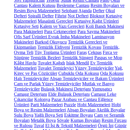
Sıvı Yapıştırıcılar
Tebeşir
Suluk
Resim Çantası
Pano
Okul
Çantası
Kalem Kutusu
Beslenme Çantası
Resim Boyaları ve
Resim Boya Malzemeleri
Selobant
Ajanda
Defter
Okul
Defteri
Spiralli Defter
Fihrist
Not Defteri
Bloknot
Kırtasiye
Malzemeleri
Masaüstü Gereçleri
Kırtasiye Kağıt Ürünleri
Kırtasiye Seti
Kalem ve Yazı Gereçleri
Koli Bandı Makinesi
Para Makineleri
Para Çekmeceleri
Para Sayma Makineleri
Ofis Sarf Ürünleri
Evrak İmha Makineleri
Laminasyon
Makineleri
Barkod Okuyucu
Temizlik Gereçleri ve
Ekipmanları
Temizlik Eldiveni
Temizlik Kovası
Temizlik,
Ovma Teli
Tüy Toplama Ürünleri
Faraş
Çekpas
Fırça ve
Süpürge
Temizlik Bezleri
Temizlik Süngeri
Paspas ve Mop
Kâğıt Havlu
Tuvalet Kağıdı
Islak Mendil
Ev Temizlik
Malzemeleri
Tuvalet Temizleyici
Yüzey Temizleyiciler
Yağ,
Kireç ve Pas Çözücüler
Çubuklu Oda Kokusu
Oda Kokusu
Halı Temizleyiciler
Ahşap Temizleyiciler ve Bakım Ürünleri
Cam ve Parlak Yüzey Temizleyiciler
Mutfak ve Banyo
Temizleyiciler
Bulaşık Makinesi Deterjanı
Yumuşatıcı
Çamaşır Deterjanı
Elde Bulaşık Deterjanı
Çamaşır Leke
Çıkarıcılar
Kolonya
Pazar Arabası ve Çantası
Eğlence
Ürünleri
Parti Malzemeleri
Puzzle
Hobi Malzemeleri
Hobi
Boya ve Resim Malzemeleri
Ahşap Boyaları
Akrilik Boyalar
Sulu Boya
Yağlı Boya Seti
Eskitme Boyası
Cam ve Seramik
Boyaları
Metalik Boya
Şövale
Kumaş Boyaları
Resim Fırçası
ve Rulosu
Tuval
El İşi & Tekstil Malzemeleri
Örgü İpi
Güpür