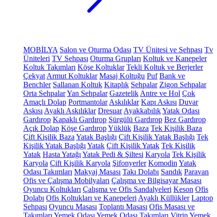
MOBİLYA
Salon ve Oturma Odası
TV Ünitesi ve Sehpası
Tv
Üniteleri
TV Sehpası
Oturma Grupları
Koltuk ve Kanepeler
Koltuk Takımları
Köşe Koltuklar
Tekli Koltuk ve Berjerler
Çekyat
Armut Koltuklar
Masaj Koltuğu
Puf
Bank ve
Benchler
Sallanan Koltuk
Kitaplık
Sehpalar
Zigon Sehpalar
Orta Sehpalar
Yan Sehpalar
Gazetelik
Antre ve Hol
Çok
Amaçlı Dolap
Portmantolar
Askılıklar
Kapı Askısı
Duvar
Askısı
Ayaklı Askılıklar
Dresuar
Ayakkabılık
Yatak Odası
Gardırop
Kapaklı Gardırop
Sürgülü Gardırop
Bez Gardırop
Açık Dolap
Köşe Gardırop
Yüklük
Baza
Tek Kişilik Baza
Çift Kişilik Baza
Yatak Başlığı
Çift Kişilik Yatak Başlığı
Tek
Kişilik Yatak Başlığı
Yatak
Çift Kişilik Yatak
Tek Kişilik
Yatak
Hasta Yatağı
Yatak Pedi & Şiltesi
Karyola
Tek Kişilik
Karyola
Çift Kişilik Karyola
Şifonyerler
Komodin
Yatak
Odası Takımları
Makyaj Masası
Takı Dolabı
Sandık
Paravan
Ofis ve Çalışma Mobilyaları
Çalışma ve Bilgisayar Masası
Oyuncu Koltukları
Çalışma ve Ofis Sandalyeleri
Keson
Ofis
Dolabı
Ofis Koltukları ve Kanepeleri
Ayaklı Küllükler
Laptop
Sehpası
Oyuncu Masası
Toplantı Masası
Ofis Masası ve
Takımları
Yemek Odası
Yemek Odası Takımları
Vitrin
Yemek