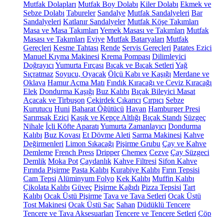
Mutfak Dolapları
Mutfak Boy Dolabı
Kiler Dolabı
Ekmek ve
Sebze Dolabı
Tabureler
Sandalye
Mutfak Sandalyeleri
Bar
Sandalyeleri
Katlanır Sandalyeler
Mutfak Köşe Takımları
Masa ve Masa Takımları
Yemek Masası ve Takımları
Mutfak
Masası ve Takımları
Eviye
Mutfak Bataryaları
Mutfak
Gereçleri
Kesme Tahtası
Rende
Servis Gereçleri
Patates Ezici
Manuel Kıyma Makinesi
Krema Pompası
Dilimleyici
Doğrayıcı
Yumurta Fırçası
Bıçak ve Bıçak Setleri
Yağ
Sıçratmaz
Soyucu, Oyacak
Ölçü Kabı ve Kaşığı
Merdane ve
Oklava
Hamur Açma Matı
Fındık Kıracağı ve Ceviz Kıracağı
Elek
Dondurma Kaşığı
Buz Kalıbı
Bıçak Bileyici Masat
Açacak ve Tirbuşon
Çekirdek Çıkarıcı
Çırpıcı
Sebze
Kurutucu
Huni
Baharat Öğütücü
Havan
Hamburger Presi
Sarımsak Ezici
Kaşık ve Kepçe Altlığı
Bıçak Standı
Süzgeç
Nihale
İçli Köfte Aparatı
Yumurta Zamanlayıcı
Dondurma
Kalıbı
Buz Kovası
Et Dövme Aleti
Sarma Makinesi
Kahve
Değirmenleri
Limon Sıkacağı
Pişirme Grubu
Çay ve Kahve
Demleme
French Press
Dripper
Chemex
Cezve
Çay Süzgeci
Demlik
Moka Pot
Çaydanlık
Kahve Filtresi
Sifon Kahve
Fırında Pişirme
Pasta Kalıbı
Kurabiye Kalıbı
Fırın Tepsisi
Cam Tepsi
Alüminyum Folyo
Kek Kalıbı
Muffin Kalıbı
Çikolata Kalıbı
Güveç
Pişirme Kağıdı
Pizza Tepsisi
Tart
Kalıbı
Ocak Üstü Pişirme
Tava ve Tava Setleri
Ocak Üstü
Tost Makinesi
Ocak Üstü Sac
Sahan
Düdüklü Tencere
Tencere ve Tava Aksesuarları
Tencere ve Tencere Setleri
Çöp