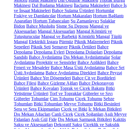
Motoru
Hasat Makinesi
Dal Öğütme Makinesi
Toprak Burgu
Makinesi
Dal Budama Makinesi
İlaçlama Makineleri
Bahçe İş
ve İnşaat Makineleri
Bahçe Sulama Ürünleri
Hortumlar
Fıskiye ve Damlatıcılar
Hortum Makaraları
Hortum Bağlantı
Aparatları
Hortum Tabancaları
Su Zamanlayıcı
Sulaklar
Bidon
Bahçe Musluğu
Şişme Su Deposu
Mangal ve
Aksesuarları
Mangal Aksesuarları
Mangal Kömürü ve
Tutuşturucular
Mangal ve Barbekü
Kömürlü Mangal
Tüplü
Mangal
Elektrikli Izgara
Pürmüz
Piknik Malzemeleri
Piknik
Sepetleri
Piknik Seti
Semaver
Piknik Örtüleri
Bahçe
Depolama
Depolama Evleri
Depolama Dolapları
Depolama
Sandığı
Bahçe Aydınlatma
Dış Mekan Aydınlatmalar
Solar
Aydınlatma
Projektör ve Sensörler
Bahçe Aplikleri
Bahçe
Feneri ve Meşaleler
Bahçe Masa Üstü Aydınlatma
Bahçe Set
Üstü Aydınlatma
Bahçe Aydınlatma Direkleri
Bahçe Peyzaj
Ürünleri
Bahçe Yer Döşemeleri
Bahçe Çit ve Bordürleri
Bahçe Filesi
Bahçe Gizleme Ağları
Bahçe Dekorasyon
Ürünleri
Bahçe Kovaları
Toprak ve Çiçek Bakımı
Bitki
Yetiştirme Ürünleri
Torf ve Topraklar
Gübreler ve Sıvı
Gübreler
Tohumlar
Çim Tohumu
Çiçek Tohumu
Sebze
Tohumları
Bitki Tohumları
Meyve Tohumu
Bitki Besinleri
Sera ve Sera Ekipmanları
Çiçek ve Bitki
İç Mekan Bitkileri
Dış Mekan Ağaçları
Canlı Çiçek
Çiçek Soğanları
Aşılı Meyve
Fidanları
Aşılı Gül
Fide
Dış Mekan Sarmaşık Bitkileri
Kaktüs
Saksı ve Aksesuarları
Dekoratif Saksı
Çiçeklik ve Saksılık