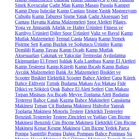
Sinek Kovucular
Çadır Matı
Kamp Masası
Pusula
Kampet
Kamp Duşu
Isıtıcılar
Kamp Çantası
Şişme Yastık
Magnezyum
Çubuğu
Kamp Taburesi
Şişme Yatak
Çadır Aksesuarı
Sırt
Çantası
Hayatta Kalma Malzemeleri
Spor Aletleri
Pilates,
Yoga ve Jimnastik
Ağırlık ve Halter Ürünleri
Fitness ve
Kardiyo Ürünleri
Diğer Spor Ürünleri
Valiz ve Bavul
Kamp
Mutfak Malzemeleri
Termal Çanta
Matara
Kamp Yemek
Pişirme Seti
Kamp Buzluk ve Soğutucu Ürünler
Kamp
Demliği
Kamp Tavası
Kamp Ocağı
Kamp Mutfak
Aksesuarları
Çakmak ve Yakıcılar
Termoslar
Aydınlatma
Ekipmanları
El Feneri
Işıldak
Kafa Lambası
Kamp El Aletleri
Kamp Testeresi
Kamp Küreği
Kamp Bıçağı
Kamp Baltası
Avcılık Malzemeleri
Balık Av Malzemeleri
Bisiklet ve
Scooter
Bisiklet
Elektrikli Scooter
Bahçe Aletleri
Çapa
Kürek
Bahçe Eldiveni
Tırmık
Budama Makası
Aşı Makası
Fide
Dikici ve Sökücü
Orak
Bahçe El Aleti Setleri
Çim Makası
Tırpan Misinası
Aşı Bıçağı
Meyve Toplama Aleti
Budama
Testeresi
Bahçe Çatalı
Kazma
Bahçe Makineleri
Çapalama
Makinesi
Tırpan
Çit Budama Makinesi
Hidrofor
Yaprak
Toplama Makinesi
Motorlu Testere
Elektrikli Testereler
Benzinli Testereler
Testere Zincirleri ve Yağları
Çim Biçme
Makinesi
Benzinli Çim Biçme Makinesi
Elektrikli Çim Biçme
Makinesi
Kenar Kesme Makinesi
Çim Biçme Yedek Parça
Pompa
Santrifüj Pompa
Dalgıç Pompası
Bahçe Pompası
Su