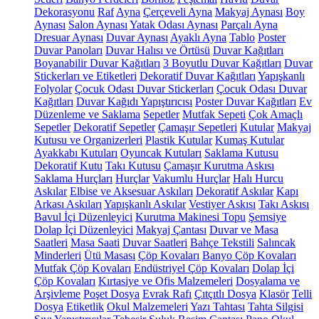
Dekorasyonu
Raf
Ayna
Çerçeveli Ayna
Makyaj Aynası
Boy
Aynası
Salon Aynası
Yatak Odası Aynası
Parçalı Ayna
Dresuar Aynası
Duvar Aynası
Ayaklı Ayna
Tablo
Poster
Duvar Panoları
Duvar Halısı ve Örtüsü
Duvar Kağıtları
Boyanabilir Duvar Kağıtları
3 Boyutlu Duvar Kağıtları
Duvar
Stickerları ve Etiketleri
Dekoratif Duvar Kağıtları
Yapışkanlı
Folyolar
Çocuk Odası Duvar Stickerları
Çocuk Odası Duvar
Kağıtları
Duvar Kağıdı Yapıştırıcısı
Poster Duvar Kağıtları
Ev
Düzenleme ve Saklama
Sepetler
Mutfak Sepeti
Çok Amaçlı
Sepetler
Dekoratif Sepetler
Çamaşır Sepetleri
Kutular
Makyaj
Kutusu ve Organizerleri
Plastik Kutular
Kumaş Kutular
Ayakkabı Kutuları
Oyuncak Kutuları
Saklama Kutusu
Dekoratif Kutu
Takı Kutusu
Çamaşır Kurutma Askısı
Saklama Hurçları
Hurçlar
Vakumlu Hurçlar
Halı Hurcu
Askılar
Elbise ve Aksesuar Askıları
Dekoratif Askılar
Kapı
Arkası Askıları
Yapışkanlı Askılar
Vestiyer Askısı
Takı Askısı
Bavul İçi Düzenleyici
Kurutma Makinesi Topu
Şemsiye
Dolap İçi Düzenleyici
Makyaj Çantası
Duvar ve Masa
Saatleri
Masa Saati
Duvar Saatleri
Bahçe Tekstili
Salıncak
Minderleri
Ütü Masası
Çöp Kovaları
Banyo Çöp Kovaları
Mutfak Çöp Kovaları
Endüstriyel Çöp Kovaları
Dolap İçi
Çöp Kovaları
Kırtasiye ve Ofis Malzemeleri
Dosyalama ve
Arşivleme
Poşet Dosya
Evrak Rafı
Çıtçıtlı Dosya
Klasör
Telli
Dosya
Etiketlik
Okul Malzemeleri
Yazı Tahtası
Tahta Silgisi