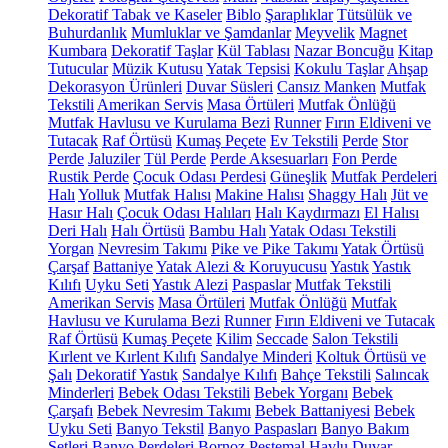
Dekoratif Tabak ve Kaseler
Biblo
Şaraplıklar
Tütsülük ve
Buhurdanlık
Mumluklar ve Şamdanlar
Meyvelik
Magnet
Kumbara
Dekoratif Taşlar
Kül Tablası
Nazar Boncuğu
Kitap
Tutucular
Müzik Kutusu
Yatak Tepsisi
Kokulu Taşlar
Ahşap
Dekorasyon Ürünleri
Duvar Süsleri
Cansız Manken
Mutfak
Tekstili
Amerikan Servis
Masa Örtüleri
Mutfak Önlüğü
Mutfak Havlusu ve Kurulama Bezi
Runner
Fırın Eldiveni ve
Tutacak
Raf Örtüsü
Kumaş Peçete
Ev Tekstili
Perde
Stor
Perde
Jaluziler
Tül Perde
Perde Aksesuarları
Fon Perde
Rustik Perde
Çocuk Odası Perdesi
Güneşlik
Mutfak Perdeleri
Halı
Yolluk
Mutfak Halısı
Makine Halısı
Shaggy Halı
Jüt ve
Hasır Halı
Çocuk Odası Halıları
Halı Kaydırmazı
El Halısı
Deri Halı
Halı Örtüsü
Bambu Halı
Yatak Odası Tekstili
Yorgan
Nevresim Takımı
Pike ve Pike Takımı
Yatak Örtüsü
Çarşaf
Battaniye
Yatak Alezi & Koruyucusu
Yastık
Yastık
Kılıfı
Uyku Seti
Yastık Alezi
Paspaslar
Mutfak Tekstili
Amerikan Servis
Masa Örtüleri
Mutfak Önlüğü
Mutfak
Havlusu ve Kurulama Bezi
Runner
Fırın Eldiveni ve Tutacak
Raf Örtüsü
Kumaş Peçete
Kilim
Seccade
Salon Tekstili
Kırlent ve Kırlent Kılıfı
Sandalye Minderi
Koltuk Örtüsü ve
Şalı
Dekoratif Yastık
Sandalye Kılıfı
Bahçe Tekstili
Salıncak
Minderleri
Bebek Odası Tekstili
Bebek Yorganı
Bebek
Çarşafı
Bebek Nevresim Takımı
Bebek Battaniyesi
Bebek
Uyku Seti
Banyo Tekstil
Banyo Paspasları
Banyo Bakım
Setleri
Banyo Perdeleri
Bornoz
Peştemal
Havlu
Duvar