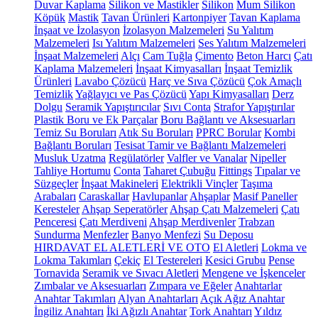
Duvar Kaplama
Silikon ve Mastikler
Silikon
Mum Silikon
Köpük
Mastik
Tavan Ürünleri
Kartonpiyer
Tavan Kaplama
İnşaat ve İzolasyon
İzolasyon Malzemeleri
Su Yalıtım
Malzemeleri
Isı Yalıtım Malzemeleri
Ses Yalıtım Malzemeleri
İnşaat Malzemeleri
Alçı
Cam Tuğla
Çimento
Beton Harcı
Çatı
Kaplama Malzemeleri
İnşaat Kimyasalları
İnşaat Temizlik
Ürünleri
Lavabo Çözücü
Harç ve Sıva Çözücü
Çok Amaçlı
Temizlik
Yağlayıcı ve Pas Çözücü
Yapı Kimyasalları
Derz
Dolgu
Seramik Yapıştırıcılar
Sıvı Conta
Strafor Yapıştırılar
Plastik Boru ve Ek Parçalar
Boru Bağlantı ve Aksesuarları
Temiz Su Boruları
Atık Su Boruları
PPRC Borular
Kombi
Bağlantı Boruları
Tesisat Tamir ve Bağlantı Malzemeleri
Musluk Uzatma
Regülatörler
Valfler ve Vanalar
Nipeller
Tahliye Hortumu
Conta
Taharet Çubuğu
Fittings
Tıpalar ve
Süzgeçler
İnşaat Makineleri
Elektrikli Vinçler
Taşıma
Arabaları
Caraskallar
Havlupanlar
Ahşaplar
Masif Paneller
Keresteler
Ahşap Seperatörler
Ahşap Çatı Malzemeleri
Çatı
Penceresi
Çatı Merdiveni
Ahşap Merdivenler
Trabzan
Sundurma
Menfezler
Banyo Menfezi
Su Deposu
HIRDAVAT EL ALETLERİ VE OTO
El Aletleri
Lokma ve
Lokma Takımları
Çekiç
El Testereleri
Kesici Grubu
Pense
Tornavida
Seramik ve Sıvacı Aletleri
Mengene ve İşkenceler
Zımbalar ve Aksesuarları
Zımpara ve Eğeler
Anahtarlar
Anahtar Takımları
Alyan Anahtarları
Açık Ağız Anahtar
İngiliz Anahtarı
İki Ağızlı Anahtar
Tork Anahtarı
Yıldız