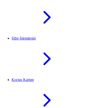
Şifre İşlemlerim
Koçtaş Kartım