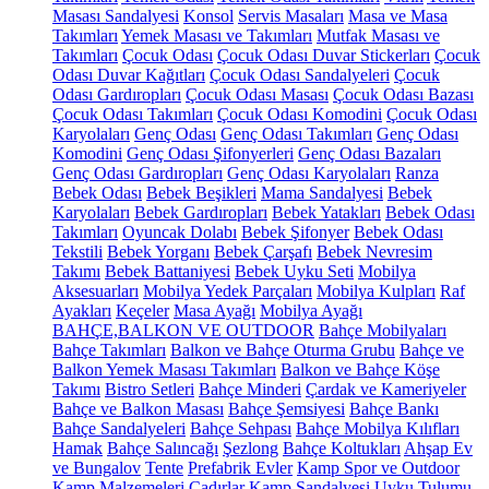
Masası Sandalyesi
Konsol
Servis Masaları
Masa ve Masa
Takımları
Yemek Masası ve Takımları
Mutfak Masası ve
Takımları
Çocuk Odası
Çocuk Odası Duvar Stickerları
Çocuk
Odası Duvar Kağıtları
Çocuk Odası Sandalyeleri
Çocuk
Odası Gardıropları
Çocuk Odası Masası
Çocuk Odası Bazası
Çocuk Odası Takımları
Çocuk Odası Komodini
Çocuk Odası
Karyolaları
Genç Odası
Genç Odası Takımları
Genç Odası
Komodini
Genç Odası Şifonyerleri
Genç Odası Bazaları
Genç Odası Gardıropları
Genç Odası Karyolaları
Ranza
Bebek Odası
Bebek Beşikleri
Mama Sandalyesi
Bebek
Karyolaları
Bebek Gardıropları
Bebek Yatakları
Bebek Odası
Takımları
Oyuncak Dolabı
Bebek Şifonyer
Bebek Odası
Tekstili
Bebek Yorganı
Bebek Çarşafı
Bebek Nevresim
Takımı
Bebek Battaniyesi
Bebek Uyku Seti
Mobilya
Aksesuarları
Mobilya Yedek Parçaları
Mobilya Kulpları
Raf
Ayakları
Keçeler
Masa Ayağı
Mobilya Ayağı
BAHÇE,BALKON VE OUTDOOR
Bahçe Mobilyaları
Bahçe Takımları
Balkon ve Bahçe Oturma Grubu
Bahçe ve
Balkon Yemek Masası Takımları
Balkon ve Bahçe Köşe
Takımı
Bistro Setleri
Bahçe Minderi
Çardak ve Kameriyeler
Bahçe ve Balkon Masası
Bahçe Şemsiyesi
Bahçe Bankı
Bahçe Sandalyeleri
Bahçe Sehpası
Bahçe Mobilya Kılıfları
Hamak
Bahçe Salıncağı
Şezlong
Bahçe Koltukları
Ahşap Ev
ve Bungalov
Tente
Prefabrik Evler
Kamp Spor ve Outdoor
Kamp Malzemeleri
Çadırlar
Kamp Sandalyesi
Uyku Tulumu