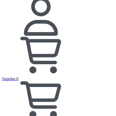
Sepetim
0