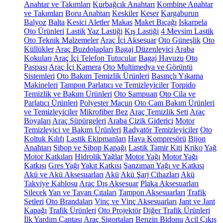
Anahtar ve Takımları
Kurbağcık Anahtarı
Kombine Anahtar
ve Takımları
Boru Anahtarı
Keskiler
Keser
Kargaburun
Balyoz
Balta
Kesici Aletler
Makas
Maket Bıçağı
Iskarpela
Oto Ürünleri
Lastik
Yaz Lastiği
Kış Lastiği
4 Mevsim Lastik
Oto Teknik Malzemeler
Araç İçi Aksesuar
Oto Güneşlik
Oto
Küllükler
Araç Buzdolapları
Bagaj Düzenleyici
Araba
Kokuları
Araç İçi Telefon Tutucular
Bagaj Havuzu
Oto
Paspası
Araç İçi Kamera
Oto Multimedya ve Görüntü
Sistemleri
Oto Bakım Temizlik Ürünleri
Basınçlı Yıkama
Makineleri
Tampon Parlatıcı ve Temizleyiciler
Torpido
Temizlik ve Bakım Ürünleri
Oto Şampuan
Oto Cila ve
Parlatıcı Ürünleri
Polyester Macun
Oto Cam Bakım Ürünleri
ve Temizleyiciler
Mikrofiber Bez
Araç Temizlik Seti
Araç
Boyaları
Araç Süpürgeleri
Araba Çizik Giderici
Motor
Temizleyici ve Bakım Ürünleri
Radyatör Temizleyiciler
Oto
Koltuk Kılıfı
Lastik Ekipmanları
Hava Kompresörü
Bijon
Anahtarı
Sibop ve Sibop Kapağı
Lastik Tamir Kiti
Kriko
Yağ
Motor Katkıları
Hidrolik Yağlar
Motor Yağı
Motor Yağı
Katkısı
Gres Yağı
Yakıt Katkısı
Şanzıman Yağı ve Katkısı
Akü ve Akü Aksesuarları
Akü
Akü Şarj Cihazları
Akü
Takviye Kablosu
Araç Dış Aksesuar
Plaka Aksesuarları
Silecek
Yan ve Tavan Çıtaları
Tampon Aksesuarları
Trafik
Setleri
Oto Brandaları
Vinç ve Vinç Aksesuarları
Jant ve Jant
Kapağı
Trafik Ürünleri
Oto Projektör
Diğer Trafik Ürünleri
İlk Yardım Çantası
Araç Sigortaları
Benzin Bidonu
Acil Çıkış