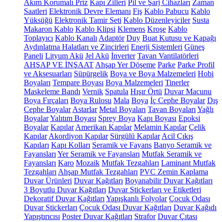
Akım Korumalı Priz
Kapı Zilleri
Pil ve Şarj Cihazları
Zaman
Saatleri
Elektronik Devre Elemanı
Fiş
Kablo Pabucu
Kablo
Yüksüğü
Elektronik Tamir Seti
Kablo Düzenleyiciler
Susta
Makaron Kablo
Kablo Klipsi
Klemens
Kroşe
Kablo
Toplayıcı
Kablo Kanalı
Adaptör
Duy
Buat Kutusu ve Kapağı
Aydınlatma Halatları ve Zincirleri
Enerji Sistemleri
Güneş
Paneli
Lityum Akü
Jel Akü
İnverter
Tavan Vantilatörleri
AHŞAP VE İNŞAAT
Ahşap Yer Döşeme
Parke
Parke Profil
ve Aksesuarları
Süpürgelik
Boya ve Boya Malzemeleri
Hobi
Boyaları
Tempare Boyası
Boya Malzemeleri
Tinerler
Maskeleme Bandı
Vernik
Spatula
Hışır Örtü
Duvar Macunu
Boya Fırçaları
Boya Rulosu
Mala
Boya
İç Cephe Boyalar
Dış
Cephe Boyalar
Astarlar
Metal Boyaları
Tavan Boyaları
Yağlı
Boyalar
Yalıtım Boyası
Sprey Boya
Kapı Boyası
Epoksi
Boyalar
Kapılar
Amerikan Kapılar
Melamin Kapılar
Çelik
Kapılar
Akordiyon Kapılar
Sürgülü Kapılar
Acil Çıkış
Kapıları
Kapı Kolları
Seramik ve Fayans
Banyo Seramik ve
Fayansları
Yer Seramik ve Fayansları
Mutfak Seramik ve
Fayansları
Karo
Mozaik
Mutfak Tezgahları
Laminant Mutfak
Tezgahları
Ahşap Mutfak Tezgahları
PVC Zemin Kaplama
Duvar Ürünleri
Duvar Kağıtları
Boyanabilir Duvar Kağıtları
3 Boyutlu Duvar Kağıtları
Duvar Stickerları ve Etiketleri
Dekoratif Duvar Kağıtları
Yapışkanlı Folyolar
Çocuk Odası
Duvar Stickerları
Çocuk Odası Duvar Kağıtları
Duvar Kağıdı
Yapıştırıcısı
Poster Duvar Kağıtları
Strafor
Duvar Çıtası