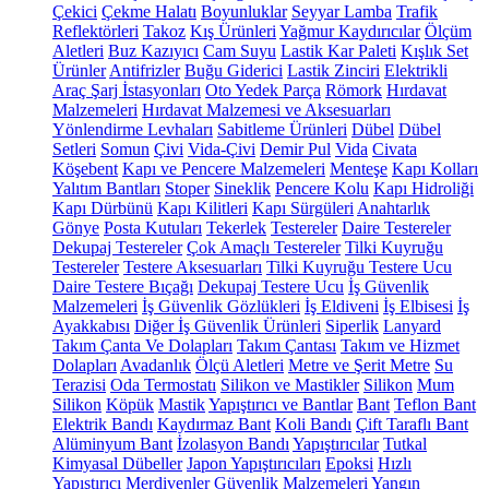
Çekici
Çekme Halatı
Boyunluklar
Seyyar Lamba
Trafik
Reflektörleri
Takoz
Kış Ürünleri
Yağmur Kaydırıcılar
Ölçüm
Aletleri
Buz Kazıyıcı
Cam Suyu
Lastik Kar Paleti
Kışlık Set
Ürünler
Antifrizler
Buğu Giderici
Lastik Zinciri
Elektrikli
Araç Şarj İstasyonları
Oto Yedek Parça
Römork
Hırdavat
Malzemeleri
Hırdavat Malzemesi ve Aksesuarları
Yönlendirme Levhaları
Sabitleme Ürünleri
Dübel
Dübel
Setleri
Somun
Çivi
Vida-Çivi
Demir Pul
Vida
Civata
Köşebent
Kapı ve Pencere Malzemeleri
Menteşe
Kapı Kolları
Yalıtım Bantları
Stoper
Sineklik
Pencere Kolu
Kapı Hidroliği
Kapı Dürbünü
Kapı Kilitleri
Kapı Sürgüleri
Anahtarlık
Gönye
Posta Kutuları
Tekerlek
Testereler
Daire Testereler
Dekupaj Testereler
Çok Amaçlı Testereler
Tilki Kuyruğu
Testereler
Testere Aksesuarları
Tilki Kuyruğu Testere Ucu
Daire Testere Bıçağı
Dekupaj Testere Ucu
İş Güvenlik
Malzemeleri
İş Güvenlik Gözlükleri
İş Eldiveni
İş Elbisesi
İş
Ayakkabısı
Diğer İş Güvenlik Ürünleri
Siperlik
Lanyard
Takım Çanta Ve Dolapları
Takım Çantası
Takım ve Hizmet
Dolapları
Avadanlık
Ölçü Aletleri
Metre ve Şerit Metre
Su
Terazisi
Oda Termostatı
Silikon ve Mastikler
Silikon
Mum
Silikon
Köpük
Mastik
Yapıştırıcı ve Bantlar
Bant
Teflon Bant
Elektrik Bandı
Kaydırmaz Bant
Koli Bandı
Çift Taraflı Bant
Alüminyum Bant
İzolasyon Bandı
Yapıştırıcılar
Tutkal
Kimyasal Dübeller
Japon Yapıştırıcıları
Epoksi
Hızlı
Yapıştırıcı
Merdivenler
Güvenlik Malzemeleri
Yangın