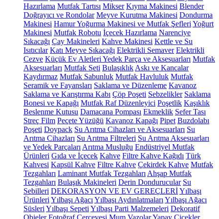
Hazırlama
Mutfak Tartısı
Mikser
Kıyma Makinesi
Blender
Doğrayıcı ve Rondolar
Meyve Kurutma Makinesi
Dondurma
Makinesi
Hamur Yoğurma Makinesi ve Mutfak Şefleri
Yoğurt
Makinesi
Mutfak Robotu
İçecek Hazırlama
Narenciye
Sıkacağı
Çay Makineleri
Kahve Makinesi
Kettle ve Su
Isıtıcılar
Katı Meyve Sıkacağı
Elektrikli Semaver
Elektrikli
Cezve
Küçük Ev Aletleri Yedek Parça ve Aksesuarları
Mutfak
Aksesuarları
Mutfak Seti
Bulaşıklık
Askı ve Kancalar
Kaydırmaz
Mutfak Sabunluk
Mutfak Havluluk
Mutfak
Seramik ve Fayansları
Saklama ve Düzenleme
Kavanoz
Saklama ve Karıştırma Kabı
Çöp Poşeti
Sebzelikler
Saklama
Bonesi ve Kapağı
Mutfak Raf Düzenleyici
Poşetlik
Kaşıklık
Beslenme Kutusu
Damacana Pompası
Ekmeklik
Sefer Tası
Streç Film
Peçete Yüzüğü
Kavanoz Kapağı
Pipet
Buzdolabı
Poşeti
Doypack
Su Arıtma Cihazları ve Aksesuarları
Su
Arıtma Cihazları
Su Arıtma Filtreleri
Su Arıtma Aksesuarları
ve Yedek Parçaları
Arıtma Musluğu
Endüstriyel Mutfak
Ürünleri
Gıda ve İçecek
Kahve
Filtre Kahve Kağıdı
Türk
Kahvesi
Kapsül Kahve
Filtre Kahve
Çekirdek Kahve
Mutfak
Tezgahları
Laminant Mutfak Tezgahları
Ahşap Mutfak
Tezgahları
Bulaşık Makineleri
Derin Dondurucular
Su
Sebilleri
DEKORASYON VE EV GEREÇLERİ
Yılbaşı
Ürünleri
Yılbaşı Ağacı
Yılbaşı Aydınlatmaları
Yılbaşı Ağacı
Süsleri
Yılbaşı Sepeti
Yılbaşı Parti Malzemeleri
Dekoratif
Objeler
Fotoğraf Çerçevesi
Mum
Vazolar
Yapay Çiçekler