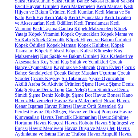
Saksı Aksesuarları
Saksı Altlığı
Bahçe Saksısı
Balkon Saksısı
Evcil Hayvan Ürünleri
Kedi Malzemeleri
Kedi Maması
Kedi
Hijyen ve Bakım Ürünleri
Kedi Kumları
Kedi Mama ve Su
Kabı
Kedi Evi
Kedi Yatağı
Kedi Oyuncakları
Kedi Tuvaleti
ve Aksesuarları
Kedi Ödülleri
Kedi Tırmalaması
Kedi
Vitamini
Kedi Taşıma Çantası
Köpek Malzemeleri
Köpek
Yatağı
Köpek Vitamini
Köpek Oyuncakları
Köpek Mama ve
Su Kabı
Köpek Güvenlik
Köpek Hijyen ve Bakım Ürünleri
Köpek Ödülleri
Köpek Maması
Köpek Kulübesi
Köpek
Tasmaları
Köpek Elbisesi
Köpek Kafesi
Kümesler
Kuş
Malzemeleri
Kuş Sağlık ve Bakım Ürünleri
Kuş Kafesleri ve
Aksesuarları
Kuş Yemi
Kuş Suluk ve Yemlikleri
Çocuk
Bahçe Oyuncakları
Kaydırak ve Salıncak
Oyun Evleri
Çocuk
Bahçe Sandalyeleri
Çocuk Bahçe Masaları
Uçurtma
Çocuk
Scooter
Çocuk Kaykay
Su Tabancası
Şişme Oyuncaklar
Akülü Araba
Su Aktivite Ürünleri
Şişme Havuz
Şişme Deniz
Yatağı
Şişme Deniz Topu
Can Yeleği
Can Simidi ve Deniz
Simidi
Şişme Deniz Kolluğu
Şişme Bot
Havuz Bonesi
Kano
Havuz Malzemeleri
Havuz Yapı Malzemeleri
Nozul
Havuz
Kenar Izgarası
Havuz Filtresi
Havuz Örtü Sistemleri
Su
Perdesi
Havuz Dip Süzgeç
Havuz ve Dozaj Pompası
Havuz
Kimyasalları
Havuz Temizlik Ekipmanları
Havuz Süpürge
Hortumu
Havuz Kepçesi
Havuz Robotu
Havuz Süpürgesi ve
Fırçası
Havuz Merdiveni
Havuz Duşu ve Masaj Jeti
Havuz
Aydınlatma ve Isıtma
Havuz Trafosu
Havuz Ampulü
Havuz