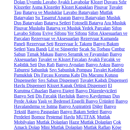
Dolap Uyumlu Lavabo
Ayaklı Lavabolar
Klozet
Duvara Sıfır
Klozetler
Asma Klozetler
Klozet Kapakları
Pisuvar
Tuvalet
Taşı
Batarya ve Musluklar
Lavabo Bataryaları
Mutfak
Bataryaları
Su Tasarruf Aparatı
Banyo Bataryaları
Musluk
Duş Bataryaları
Batarya Setleri
Fotoselli Batarya
Ara Musluk
Pisuvar Musluğu
Batarya ve Musluk Yedek Parçaları
Sifon
Lavabo Sifonu
Eviye Sifonu
Yer Sifonu
Sifon Aksesuarları ve
Parçaları
Rezervuar ve Aksesuarları
Rezervuar Kumanda
Paneli
Rezervuar Seti
Rezervuar İç Takımı
Banyo Bakım
Setleri
Yara Bandı
Lif ve Süngerler
Sıcak Su Torbası
Cımbız
Sabun
Tırnak Makası
Banyo Seramik ve Fayansları
Banyo
Aksesuarları
Tuvalet ve Klozet Fırçaları
Ayaklı Fırçalık ve
Kağıtlık Seti
Duş Rafı
Banyo Aynaları
Banyo Askısı
Banyo
Taburesi
Sabunluk
Sıvı Sabunluk Pompası
Tuvalet Kağıtlığı
Pamukluk
Diş Fırçası Koruma Kabı
Diş Macunu Kutusu
Dispenserler
Sıvı Sabun Dispenseri
Tuvalet Kağıdı Dispenseri
Havlu Dispenseri
Klozet Kapak Örtüsü Dispenseri
El
Kurutma Cihazları
Banyo Etajeri
Banyo Düzenleyicileri
Banyo Seti
Diş Fırçalık
Havluluk
Banyo Kaydırmazı
Duş
Perde Askısı
Yaşlı ve Bedensel Engelli Banyo Ürünleri
Banyo
Havalandırma ve Isıtma
Banyo Aspiratörü
Diğer
Banyo
Tekstil
Banyo Paspasları
Banyo Bakım Setleri
Banyo
Perdeleri
Bornoz
Peştemal
Havlu
MUTFAK
Mutfak
Mobilyaları
Mutfak Dolapları
Hazır Mutfak Dolapları
Çok
Amaçlı Dolap
Mini Mutfak Dolapları
Mutfak Rafları
Köşe