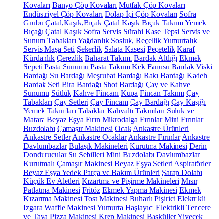
Kovaları
Banyo Çöp Kovaları
Mutfak Çöp Kovaları
Endüstriyel Çöp Kovaları
Dolap İçi Çöp Kovaları
Sofra
Grubu
Çatal,Kaşık,Bıçak
Çatal Kaşık Bıçak Takımı
Yemek
Bıçağı
Çatal
Kaşık
Sofra Servis
Sürahi
Kase
Tepsi
Servis ve
Sunum Tabakları
Yağdanlık
Sosluk, Reçellik
Yumurtalık
Servis Maşa Seti
Şekerlik
Salata Kasesi
Peçetelik
Karaf
Kürdanlık
Çerezlik
Baharat Takımı
Bardak Altlığı
Ekmek
Sepeti
Pasta Sunumu
Pasta Takımı
Kek Fanusu
Bardak
Viski
Bardağı
Su Bardağı
Meşrubat Bardağı
Rakı Bardağı
Kadeh
Bardak Seti
Bira Bardağı
Shot Bardağı
Çay ve Kahve
Sunumu
Sütlük
Kahve Fincanı
Kupa
Fincan Takımı
Çay
Tabakları
Çay Setleri
Çay Fincanı
Çay Bardağı
Çay Kaşığı
Yemek Takımları
Tabaklar
Kahvaltı Takımları
Suluk ve
Matara
Beyaz Eşya
Fırın
Mikrodalga Fırınlar
Mini Fırınlar
Buzdolabı
Çamaşır Makinesi
Ocak
Ankastre Ürünleri
Ankastre Setler
Ankastre Ocaklar
Ankastre Fırınlar
Ankastre
Davlumbazlar
Bulaşık Makineleri
Kurutma Makinesi
Derin
Dondurucular
Su Sebilleri
Mini Buzdolabı
Davlumbazlar
Kurutmalı Çamaşır Makinesi
Beyaz Eşya Setleri
Aspiratörler
Beyaz Eşya Yedek Parça ve Bakım Ürünleri
Şarap Dolabı
Küçük Ev Aletleri
Kızartma ve Pişirme Makineleri
Mısır
Patlatma Makinesi
Fritöz
Ekmek Yapma Makinesi
Ekmek
Kızartma Makinesi
Tost Makinesi
Buharlı Pişirici
Elektrikli
Izgara
Waffle Makinesi
Yumurta Haşlayıcı
Elektrikli Tencere
ve Tava
Pizza Makinesi
Krep Makinesi
Basküller
Yiyecek