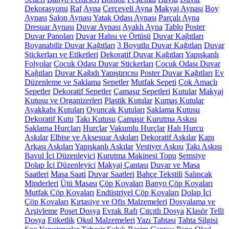
Dekorasyonu
Raf
Ayna
Çerçeveli Ayna
Makyaj Aynası
Boy
Aynası
Salon Aynası
Yatak Odası Aynası
Parçalı Ayna
Dresuar Aynası
Duvar Aynası
Ayaklı Ayna
Tablo
Poster
Duvar Panoları
Duvar Halısı ve Örtüsü
Duvar Kağıtları
Boyanabilir Duvar Kağıtları
3 Boyutlu Duvar Kağıtları
Duvar
Stickerları ve Etiketleri
Dekoratif Duvar Kağıtları
Yapışkanlı
Folyolar
Çocuk Odası Duvar Stickerları
Çocuk Odası Duvar
Kağıtları
Duvar Kağıdı Yapıştırıcısı
Poster Duvar Kağıtları
Ev
Düzenleme ve Saklama
Sepetler
Mutfak Sepeti
Çok Amaçlı
Sepetler
Dekoratif Sepetler
Çamaşır Sepetleri
Kutular
Makyaj
Kutusu ve Organizerleri
Plastik Kutular
Kumaş Kutular
Ayakkabı Kutuları
Oyuncak Kutuları
Saklama Kutusu
Dekoratif Kutu
Takı Kutusu
Çamaşır Kurutma Askısı
Saklama Hurçları
Hurçlar
Vakumlu Hurçlar
Halı Hurcu
Askılar
Elbise ve Aksesuar Askıları
Dekoratif Askılar
Kapı
Arkası Askıları
Yapışkanlı Askılar
Vestiyer Askısı
Takı Askısı
Bavul İçi Düzenleyici
Kurutma Makinesi Topu
Şemsiye
Dolap İçi Düzenleyici
Makyaj Çantası
Duvar ve Masa
Saatleri
Masa Saati
Duvar Saatleri
Bahçe Tekstili
Salıncak
Minderleri
Ütü Masası
Çöp Kovaları
Banyo Çöp Kovaları
Mutfak Çöp Kovaları
Endüstriyel Çöp Kovaları
Dolap İçi
Çöp Kovaları
Kırtasiye ve Ofis Malzemeleri
Dosyalama ve
Arşivleme
Poşet Dosya
Evrak Rafı
Çıtçıtlı Dosya
Klasör
Telli
Dosya
Etiketlik
Okul Malzemeleri
Yazı Tahtası
Tahta Silgisi