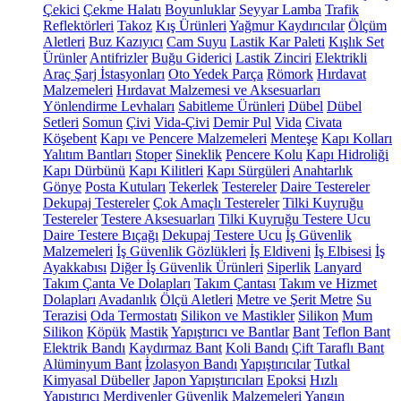
Çekici
Çekme Halatı
Boyunluklar
Seyyar Lamba
Trafik
Reflektörleri
Takoz
Kış Ürünleri
Yağmur Kaydırıcılar
Ölçüm
Aletleri
Buz Kazıyıcı
Cam Suyu
Lastik Kar Paleti
Kışlık Set
Ürünler
Antifrizler
Buğu Giderici
Lastik Zinciri
Elektrikli
Araç Şarj İstasyonları
Oto Yedek Parça
Römork
Hırdavat
Malzemeleri
Hırdavat Malzemesi ve Aksesuarları
Yönlendirme Levhaları
Sabitleme Ürünleri
Dübel
Dübel
Setleri
Somun
Çivi
Vida-Çivi
Demir Pul
Vida
Civata
Köşebent
Kapı ve Pencere Malzemeleri
Menteşe
Kapı Kolları
Yalıtım Bantları
Stoper
Sineklik
Pencere Kolu
Kapı Hidroliği
Kapı Dürbünü
Kapı Kilitleri
Kapı Sürgüleri
Anahtarlık
Gönye
Posta Kutuları
Tekerlek
Testereler
Daire Testereler
Dekupaj Testereler
Çok Amaçlı Testereler
Tilki Kuyruğu
Testereler
Testere Aksesuarları
Tilki Kuyruğu Testere Ucu
Daire Testere Bıçağı
Dekupaj Testere Ucu
İş Güvenlik
Malzemeleri
İş Güvenlik Gözlükleri
İş Eldiveni
İş Elbisesi
İş
Ayakkabısı
Diğer İş Güvenlik Ürünleri
Siperlik
Lanyard
Takım Çanta Ve Dolapları
Takım Çantası
Takım ve Hizmet
Dolapları
Avadanlık
Ölçü Aletleri
Metre ve Şerit Metre
Su
Terazisi
Oda Termostatı
Silikon ve Mastikler
Silikon
Mum
Silikon
Köpük
Mastik
Yapıştırıcı ve Bantlar
Bant
Teflon Bant
Elektrik Bandı
Kaydırmaz Bant
Koli Bandı
Çift Taraflı Bant
Alüminyum Bant
İzolasyon Bandı
Yapıştırıcılar
Tutkal
Kimyasal Dübeller
Japon Yapıştırıcıları
Epoksi
Hızlı
Yapıştırıcı
Merdivenler
Güvenlik Malzemeleri
Yangın