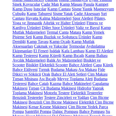
Sinek Kovucular
Çadır Matı
Kamp Masası
Pusula
Kampet
Kamp Duşu
Isıtıcılar
Kamp Çantası
Şişme Yastık
Magnezyum
Çubuğu
Kamp Taburesi
Şişme Yatak
Çadır Aksesuarı
Sırt
Çantası
Hayatta Kalma Malzemeleri
Spor Aletleri
Pilates,
Yoga ve Jimnastik
Ağırlık ve Halter Ürünleri
Fitness ve
Kardiyo Ürünleri
Diğer Spor Ürünleri
Valiz ve Bavul
Kamp
Mutfak Malzemeleri
Termal Çanta
Matara
Kamp Yemek
Pişirme Seti
Kamp Buzluk ve Soğutucu Ürünler
Kamp
Demliği
Kamp Tavası
Kamp Ocağı
Kamp Mutfak
Aksesuarları
Çakmak ve Yakıcılar
Termoslar
Aydınlatma
Ekipmanları
El Feneri
Işıldak
Kafa Lambası
Kamp El Aletleri
Kamp Testeresi
Kamp Küreği
Kamp Bıçağı
Kamp Baltası
Avcılık Malzemeleri
Balık Av Malzemeleri
Bisiklet ve
Scooter
Bisiklet
Elektrikli Scooter
Bahçe Aletleri
Çapa
Kürek
Bahçe Eldiveni
Tırmık
Budama Makası
Aşı Makası
Fide
Dikici ve Sökücü
Orak
Bahçe El Aleti Setleri
Çim Makası
Tırpan Misinası
Aşı Bıçağı
Meyve Toplama Aleti
Budama
Testeresi
Bahçe Çatalı
Kazma
Bahçe Makineleri
Çapalama
Makinesi
Tırpan
Çit Budama Makinesi
Hidrofor
Yaprak
Toplama Makinesi
Motorlu Testere
Elektrikli Testereler
Benzinli Testereler
Testere Zincirleri ve Yağları
Çim Biçme
Makinesi
Benzinli Çim Biçme Makinesi
Elektrikli Çim Biçme
Makinesi
Kenar Kesme Makinesi
Çim Biçme Yedek Parça
Pompa
Santrifüj Pompa
Dalgıç Pompası
Bahçe Pompası
Su