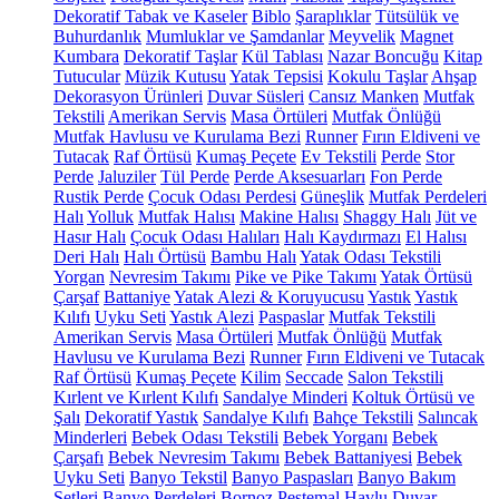
Dekoratif Tabak ve Kaseler
Biblo
Şaraplıklar
Tütsülük ve
Buhurdanlık
Mumluklar ve Şamdanlar
Meyvelik
Magnet
Kumbara
Dekoratif Taşlar
Kül Tablası
Nazar Boncuğu
Kitap
Tutucular
Müzik Kutusu
Yatak Tepsisi
Kokulu Taşlar
Ahşap
Dekorasyon Ürünleri
Duvar Süsleri
Cansız Manken
Mutfak
Tekstili
Amerikan Servis
Masa Örtüleri
Mutfak Önlüğü
Mutfak Havlusu ve Kurulama Bezi
Runner
Fırın Eldiveni ve
Tutacak
Raf Örtüsü
Kumaş Peçete
Ev Tekstili
Perde
Stor
Perde
Jaluziler
Tül Perde
Perde Aksesuarları
Fon Perde
Rustik Perde
Çocuk Odası Perdesi
Güneşlik
Mutfak Perdeleri
Halı
Yolluk
Mutfak Halısı
Makine Halısı
Shaggy Halı
Jüt ve
Hasır Halı
Çocuk Odası Halıları
Halı Kaydırmazı
El Halısı
Deri Halı
Halı Örtüsü
Bambu Halı
Yatak Odası Tekstili
Yorgan
Nevresim Takımı
Pike ve Pike Takımı
Yatak Örtüsü
Çarşaf
Battaniye
Yatak Alezi & Koruyucusu
Yastık
Yastık
Kılıfı
Uyku Seti
Yastık Alezi
Paspaslar
Mutfak Tekstili
Amerikan Servis
Masa Örtüleri
Mutfak Önlüğü
Mutfak
Havlusu ve Kurulama Bezi
Runner
Fırın Eldiveni ve Tutacak
Raf Örtüsü
Kumaş Peçete
Kilim
Seccade
Salon Tekstili
Kırlent ve Kırlent Kılıfı
Sandalye Minderi
Koltuk Örtüsü ve
Şalı
Dekoratif Yastık
Sandalye Kılıfı
Bahçe Tekstili
Salıncak
Minderleri
Bebek Odası Tekstili
Bebek Yorganı
Bebek
Çarşafı
Bebek Nevresim Takımı
Bebek Battaniyesi
Bebek
Uyku Seti
Banyo Tekstil
Banyo Paspasları
Banyo Bakım
Setleri
Banyo Perdeleri
Bornoz
Peştemal
Havlu
Duvar