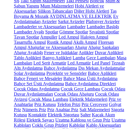
Şiş
Takı Yapım Malzemeleri
Takı Pensesi
Boncuk
Mum &
Sabun Yapımı
Mum Malzemeleri
Hobi Aletleri ve
Aksesuarları
Silikon Tabancaları
Diğer Hobi Aletleri
Taş
Boyama & Mozaik
AYDINLATMA VE ELEKTRİK
Ev
Aydınlatmaları
Avizeler
Sarkıt Avizeler
Plafonyer Avizeler
Lambaderler ve Aksesuarları
Lambader
Lambader Başlığı
Lambader Ayağı
Spotlar
Gömme Spotlar
Sıvaüstü Spotlar
Tavan Spotlar
Ampuller
Led Ampul
Halojen Ampul
Tasarruflu Ampul
Rustik Ampul
Akıllı Ampul
Floresan
Ampul
Abajurlar ve Aksesuarları
Abajur
Abajur Şapkaları
Abajur Ayaklığı
Fener ve Işıldaklar
Aplikler
Duvar Aplikleri
Tablo Aplikleri
Banyo Aplikleri
Lamba
Gece Lambaları
Masa
Lambaları
Led Şerit
Armatür
Led Armatür
Led Panel
Tezgah
Altı Aydınlatma
Bahçe Aydınlatma
Dış Mekan Aydınlatmalar
Solar Aydınlatma
Projektör ve Sensörler
Bahçe Aplikleri
Bahçe Feneri ve Meşaleler
Bahçe Masa Üstü Aydınlatma
Bahçe Set Üstü Aydınlatma
Bahçe Aydınlatma Direkleri
Çocuk Odası Aydınlatma
Çocuk Gece Lambası
Çocuk Odası
Duvar Aydınlatmaları
Çocuk Odası Abajuru
Çocuk Odası
Avizesi
Çocuk Masa Lambası
Elektrik Malzemeleri
Priz ve
Anahtarlar
Priz Kutusu
Telefon Prizi
Priz Çerçevesi
Golyat
Priz
Nümeris Priz
Priz
Anahtar Priz
Şalt Malzemeleri
Sigorta
Kutusu
Kontaktör
Elektrik Sigortası
Şalter
Kaçak Akım
Rölesi
Elektrik Sayacı
Uzatma Kablosu ve Grup Priz
Uzatma
Kabloları
Çoklu Grup Prizleri
Kablolar
Kablo Aksesuarları