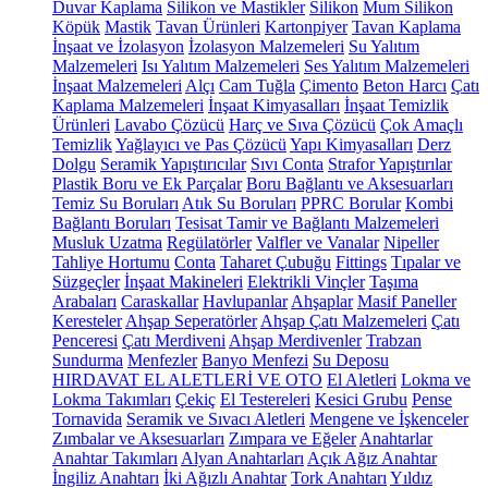
Duvar Kaplama
Silikon ve Mastikler
Silikon
Mum Silikon
Köpük
Mastik
Tavan Ürünleri
Kartonpiyer
Tavan Kaplama
İnşaat ve İzolasyon
İzolasyon Malzemeleri
Su Yalıtım
Malzemeleri
Isı Yalıtım Malzemeleri
Ses Yalıtım Malzemeleri
İnşaat Malzemeleri
Alçı
Cam Tuğla
Çimento
Beton Harcı
Çatı
Kaplama Malzemeleri
İnşaat Kimyasalları
İnşaat Temizlik
Ürünleri
Lavabo Çözücü
Harç ve Sıva Çözücü
Çok Amaçlı
Temizlik
Yağlayıcı ve Pas Çözücü
Yapı Kimyasalları
Derz
Dolgu
Seramik Yapıştırıcılar
Sıvı Conta
Strafor Yapıştırılar
Plastik Boru ve Ek Parçalar
Boru Bağlantı ve Aksesuarları
Temiz Su Boruları
Atık Su Boruları
PPRC Borular
Kombi
Bağlantı Boruları
Tesisat Tamir ve Bağlantı Malzemeleri
Musluk Uzatma
Regülatörler
Valfler ve Vanalar
Nipeller
Tahliye Hortumu
Conta
Taharet Çubuğu
Fittings
Tıpalar ve
Süzgeçler
İnşaat Makineleri
Elektrikli Vinçler
Taşıma
Arabaları
Caraskallar
Havlupanlar
Ahşaplar
Masif Paneller
Keresteler
Ahşap Seperatörler
Ahşap Çatı Malzemeleri
Çatı
Penceresi
Çatı Merdiveni
Ahşap Merdivenler
Trabzan
Sundurma
Menfezler
Banyo Menfezi
Su Deposu
HIRDAVAT EL ALETLERİ VE OTO
El Aletleri
Lokma ve
Lokma Takımları
Çekiç
El Testereleri
Kesici Grubu
Pense
Tornavida
Seramik ve Sıvacı Aletleri
Mengene ve İşkenceler
Zımbalar ve Aksesuarları
Zımpara ve Eğeler
Anahtarlar
Anahtar Takımları
Alyan Anahtarları
Açık Ağız Anahtar
İngiliz Anahtarı
İki Ağızlı Anahtar
Tork Anahtarı
Yıldız