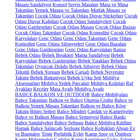
Masası Sandalyesi
Konsol
Servis Masaları
Masa ve Masa
Takımları
Yemek Masası ve Takımları
Mutfak Masası ve
Takımları
Çocuk Odası
Çocuk Odası Duvar Stickerları
Çocuk
Odası Duvar Kağıtları
Çocuk Odası Sandalyeleri
Çocuk
Odası Gardıropları
Çocuk Odası Masası
Çocuk Odası Bazası
Çocuk Odası Takımları
Çocuk Odası Komodini
Çocuk Odası
Karyolaları
Genç Odası
Genç Odası Takımları
Genç Odası
Komodini
Genç Odası Şifonyerleri
Genç Odası Bazaları
Genç Odası Gardıropları
Genç Odası Karyolaları
Ranza
Bebek Odası
Bebek Beşikleri
Mama Sandalyesi
Bebek
Karyolaları
Bebek Gardıropları
Bebek Yatakları
Bebek Odası
Takımları
Oyuncak Dolabı
Bebek Şifonyer
Bebek Odası
Tekstili
Bebek Yorganı
Bebek Çarşafı
Bebek Nevresim
Takımı
Bebek Battaniyesi
Bebek Uyku Seti
Mobilya
Aksesuarları
Mobilya Yedek Parçaları
Mobilya Kulpları
Raf
Ayakları
Keçeler
Masa Ayağı
Mobilya Ayağı
BAHÇE,BALKON VE OUTDOOR
Bahçe Mobilyaları
Bahçe Takımları
Balkon ve Bahçe Oturma Grubu
Bahçe ve
Balkon Yemek Masası Takımları
Balkon ve Bahçe Köşe
Takımı
Bistro Setleri
Bahçe Minderi
Çardak ve Kameriyeler
Bahçe ve Balkon Masası
Bahçe Şemsiyesi
Bahçe Bankı
Bahçe Sandalyeleri
Bahçe Sehpası
Bahçe Mobilya Kılıfları
Hamak
Bahçe Salıncağı
Şezlong
Bahçe Koltukları
Ahşap Ev
ve Bungalov
Tente
Prefabrik Evler
Kamp Spor ve Outdoor
Kamp Malzemeleri
Çadırlar
Kamp Sandalyesi
Uyku Tulumu