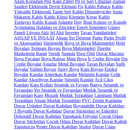
Akım Korumalı Priz
Kapı Zilleri
Pil ve Şarj Cihazları
Zaman
Saatleri
Elektronik Devre Elemanı
Fiş
Kablo Pabucu
Kablo
Yüksüğü
Elektronik Tamir Seti
Kablo Düzenleyiciler
Susta
Makaron Kablo
Kablo Klipsi
Klemens
Kroşe
Kablo
Toplayıcı
Kablo Kanalı
Adaptör
Duy
Buat Kutusu ve Kapağı
Aydınlatma Halatları ve Zincirleri
Enerji Sistemleri
Güneş
Paneli
Lityum Akü
Jel Akü
İnverter
Tavan Vantilatörleri
AHŞAP VE İNŞAAT
Ahşap Yer Döşeme
Parke
Parke Profil
ve Aksesuarları
Süpürgelik
Boya ve Boya Malzemeleri
Hobi
Boyaları
Tempare Boyası
Boya Malzemeleri
Tinerler
Maskeleme Bandı
Vernik
Spatula
Hışır Örtü
Duvar Macunu
Boya Fırçaları
Boya Rulosu
Mala
Boya
İç Cephe Boyalar
Dış
Cephe Boyalar
Astarlar
Metal Boyaları
Tavan Boyaları
Yağlı
Boyalar
Yalıtım Boyası
Sprey Boya
Kapı Boyası
Epoksi
Boyalar
Kapılar
Amerikan Kapılar
Melamin Kapılar
Çelik
Kapılar
Akordiyon Kapılar
Sürgülü Kapılar
Acil Çıkış
Kapıları
Kapı Kolları
Seramik ve Fayans
Banyo Seramik ve
Fayansları
Yer Seramik ve Fayansları
Mutfak Seramik ve
Fayansları
Karo
Mozaik
Mutfak Tezgahları
Laminant Mutfak
Tezgahları
Ahşap Mutfak Tezgahları
PVC Zemin Kaplama
Duvar Ürünleri
Duvar Kağıtları
Boyanabilir Duvar Kağıtları
3 Boyutlu Duvar Kağıtları
Duvar Stickerları ve Etiketleri
Dekoratif Duvar Kağıtları
Yapışkanlı Folyolar
Çocuk Odası
Duvar Stickerları
Çocuk Odası Duvar Kağıtları
Duvar Kağıdı
Yapıştırıcısı
Poster Duvar Kağıtları
Strafor
Duvar Çıtası