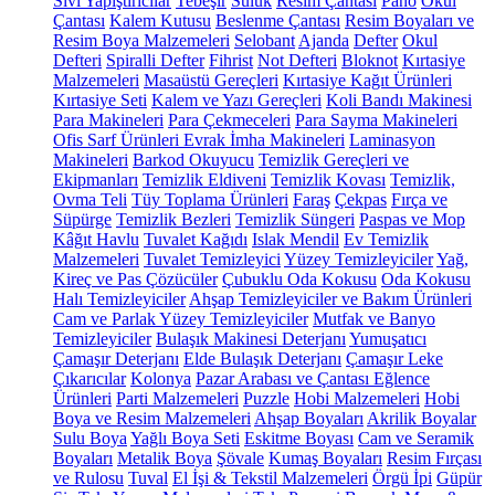
Sıvı Yapıştırıcılar
Tebeşir
Suluk
Resim Çantası
Pano
Okul
Çantası
Kalem Kutusu
Beslenme Çantası
Resim Boyaları ve
Resim Boya Malzemeleri
Selobant
Ajanda
Defter
Okul
Defteri
Spiralli Defter
Fihrist
Not Defteri
Bloknot
Kırtasiye
Malzemeleri
Masaüstü Gereçleri
Kırtasiye Kağıt Ürünleri
Kırtasiye Seti
Kalem ve Yazı Gereçleri
Koli Bandı Makinesi
Para Makineleri
Para Çekmeceleri
Para Sayma Makineleri
Ofis Sarf Ürünleri
Evrak İmha Makineleri
Laminasyon
Makineleri
Barkod Okuyucu
Temizlik Gereçleri ve
Ekipmanları
Temizlik Eldiveni
Temizlik Kovası
Temizlik,
Ovma Teli
Tüy Toplama Ürünleri
Faraş
Çekpas
Fırça ve
Süpürge
Temizlik Bezleri
Temizlik Süngeri
Paspas ve Mop
Kâğıt Havlu
Tuvalet Kağıdı
Islak Mendil
Ev Temizlik
Malzemeleri
Tuvalet Temizleyici
Yüzey Temizleyiciler
Yağ,
Kireç ve Pas Çözücüler
Çubuklu Oda Kokusu
Oda Kokusu
Halı Temizleyiciler
Ahşap Temizleyiciler ve Bakım Ürünleri
Cam ve Parlak Yüzey Temizleyiciler
Mutfak ve Banyo
Temizleyiciler
Bulaşık Makinesi Deterjanı
Yumuşatıcı
Çamaşır Deterjanı
Elde Bulaşık Deterjanı
Çamaşır Leke
Çıkarıcılar
Kolonya
Pazar Arabası ve Çantası
Eğlence
Ürünleri
Parti Malzemeleri
Puzzle
Hobi Malzemeleri
Hobi
Boya ve Resim Malzemeleri
Ahşap Boyaları
Akrilik Boyalar
Sulu Boya
Yağlı Boya Seti
Eskitme Boyası
Cam ve Seramik
Boyaları
Metalik Boya
Şövale
Kumaş Boyaları
Resim Fırçası
ve Rulosu
Tuval
El İşi & Tekstil Malzemeleri
Örgü İpi
Güpür