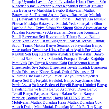
Dolap Uyumlu Lavabo
Ayaklı Lavabolar
Klozet
Duvara Sıfır
Klozetler
Asma Klozetler
Klozet Kapakları
Pisuvar
Tuvalet
Taşı
Batarya ve Musluklar
Lavabo Bataryaları
Mutfak
Bataryaları
Su Tasarruf Aparatı
Banyo Bataryaları
Musluk
Duş Bataryaları
Batarya Setleri
Fotoselli Batarya
Ara Musluk
Pisuvar Musluğu
Batarya ve Musluk Yedek Parçaları
Sifon
Lavabo Sifonu
Eviye Sifonu
Yer Sifonu
Sifon Aksesuarları ve
Parçaları
Rezervuar ve Aksesuarları
Rezervuar Kumanda
Paneli
Rezervuar Seti
Rezervuar İç Takımı
Banyo Bakım
Setleri
Yara Bandı
Lif ve Süngerler
Sıcak Su Torbası
Cımbız
Sabun
Tırnak Makası
Banyo Seramik ve Fayansları
Banyo
Aksesuarları
Tuvalet ve Klozet Fırçaları
Ayaklı Fırçalık ve
Kağıtlık Seti
Duş Rafı
Banyo Aynaları
Banyo Askısı
Banyo
Taburesi
Sabunluk
Sıvı Sabunluk Pompası
Tuvalet Kağıtlığı
Pamukluk
Diş Fırçası Koruma Kabı
Diş Macunu Kutusu
Dispenserler
Sıvı Sabun Dispenseri
Tuvalet Kağıdı Dispenseri
Havlu Dispenseri
Klozet Kapak Örtüsü Dispenseri
El
Kurutma Cihazları
Banyo Etajeri
Banyo Düzenleyicileri
Banyo Seti
Diş Fırçalık
Havluluk
Banyo Kaydırmazı
Duş
Perde Askısı
Yaşlı ve Bedensel Engelli Banyo Ürünleri
Banyo
Havalandırma ve Isıtma
Banyo Aspiratörü
Diğer
Banyo
Tekstil
Banyo Paspasları
Banyo Bakım Setleri
Banyo
Perdeleri
Bornoz
Peştemal
Havlu
MUTFAK
Mutfak
Mobilyaları
Mutfak Dolapları
Hazır Mutfak Dolapları
Çok
Amaçlı Dolap
Mini Mutfak Dolapları
Mutfak Rafları
Köşe