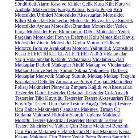
Söndürücü
Alarm
Kasa ve Kilitler
Çelik Kasa
Kilit
Kutu ve
Ambalaj Malzemeleri
Kargo Kutusu
Kargo Poşeti
Koli
Motosiklet Ürünleri
Motorsiklet Aksesuarları
Motosiklet
Kilidi
Motosiklet Stickerları
Motosiklet Rüzgarlık ve Siperlik
Motosiklet Aynası
Motosiklet Brandası
Motorsiklet Yedek
Parça
Motosiklet Fren Ekipmanları
Diğer Motosiklet Yedek
Parçaları
Motosiklet Fren ve Debriyaj Kolu
Motosiklet Kayışı
Motosiklet Zinciri
Motosiklet Giyim
Motorcu Eldiveni
Motorcu Botu ve Ayakkabısı
Motorcu Yağmurluk
Motosiklet
Kaskı
ELEKTRİKLİ EL ALETLERİ
Akülü Vidalamalar
Şarjlı Vidalamalar
Kablolu Vidalamalar
Vidalama Uçları
Matkaplar
Darbeli Matkaplar
Akülü Matkap ve Vidalamalar
Matkap Ucu ve Setleri
Somun Sıkma Makineleri
Darbesiz
Matkaplar
Manyetik Matkap
Sütunlu Matkap
Matkap Tezgahı
Kırıcılar ve Deliciler
Zımpara ve Polisaj
Zımpara Makineleri
Polisaj Makineleri
Planyalar
Zımpara Kağıdı ve Aksesuarları
Testereler
Daire Testereler
Dekupaj Testereler
Çok Amaçlı
Testereler
Tilki Kuyruğu Testereler
Testere Aksesuarları
Tilki
Kuyruğu Testere Ucu
Daire Testere Bıçağı
Dekupaj Testere
Ucu
Bahçe Makineleri
Çapalama Makinesi
Tırpan
Çit
Budama Makinesi
Hidrofor
Yaprak Toplama Makinesi
Motorlu Testere
Elektrikli Testereler
Benzinli Testereler
Testere Zincirleri ve Yağları
Çim Biçme Makinesi
Benzinli
Çim Biçme Makinesi
Elektrikli Çim Biçme Makinesi
Kenar
Kesme Makinesi
Çim Biçme Yedek Parça
Pompa
Santrifüj