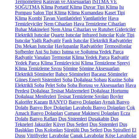
Termometresi
Karavan ve Aksesuarları
ISITMA VE
SOĞUTMA
Klima
Portatif Klima
Duvar Tipi Klima
Isı
Pompası
Salon Tipi Klima
Klima Kumandası
Kaset Tipi
Klima
Kombi
Tavan Vantilatörleri
Vantilatörler
Hava
Temizleyiciler
Nem Cihazları
Hava Temizleme Cihazları
Buhar Makineleri
Nem Alma Cihazları ve Rutubet Gidericiler
Elektrikli Isıtıcılar
Quartz Isıtıcılar
Infrared Isıtıcılar
Kule Tipi
Isıtıcılar
Yağlı Radyatör
Fanlı Isıtıcılar
Elektrikli Radyatörler
Dış Mekan Isıtıcılar
Havlupanlar
Radyatörler
Termosifonlar
Şofbenler
Ani Su Isıtıcı
Isıtma ve Soğutma Yedek Parça
Radyatör Vanaları
Termostat
Klima Yedek Parça
Radyatör
Yedek Parça
Klima Temizleyicisi
Klima Temizleme Spreyi
Klima Temizleme Sıvısı
Şömine
Şömine Aksesuarları
Elektrikli Şömineler
Bahçe Şömineleri
Bacasız Şömineler
Güneş Enerji Sistemleri
Soba
Doğalgaz Sobası
Kuzine Soba
Elektrikli Soba
Pelet Soba
Soba Borusu ve Aksesuarları
Hava
Perdesi
Doğalgaz Tesisat Malzemeleri
Doğalgaz Hortumu
Doğalgaz Menfezleri
Tesisat Temizleme Sıvıları
Boyler
Kalorifer Kazanı
BANYO
Banyo Dolapları
Aynalı Banyo
Dolabı
Banyo Boy Dolapları
Lavabolu Banyo Dolapları
Çok
Amaçlı Banyo Dolapları
Çamaşır Makinesi Dolapları
Ecza
Dolabı
Banyo Rafları
Duş Sistemleri
Duşakabin
Duş
Tekneleri
Jakuziler
Küvet
Duş Setleri
Duş Sistemleri
Duş
Başlıkları
Duş Kolonları
Sürgülü Duş Setleri
Duş Spiralleri
El
Duşu
Vitrifiyeler
Lavabolar
Çanak Lavabolar
Köşe Lavabolar