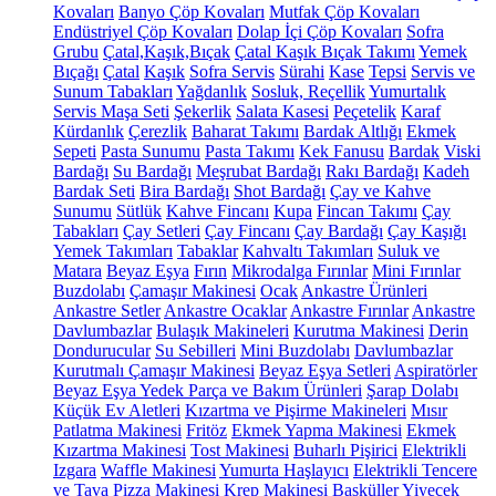
Kovaları
Banyo Çöp Kovaları
Mutfak Çöp Kovaları
Endüstriyel Çöp Kovaları
Dolap İçi Çöp Kovaları
Sofra
Grubu
Çatal,Kaşık,Bıçak
Çatal Kaşık Bıçak Takımı
Yemek
Bıçağı
Çatal
Kaşık
Sofra Servis
Sürahi
Kase
Tepsi
Servis ve
Sunum Tabakları
Yağdanlık
Sosluk, Reçellik
Yumurtalık
Servis Maşa Seti
Şekerlik
Salata Kasesi
Peçetelik
Karaf
Kürdanlık
Çerezlik
Baharat Takımı
Bardak Altlığı
Ekmek
Sepeti
Pasta Sunumu
Pasta Takımı
Kek Fanusu
Bardak
Viski
Bardağı
Su Bardağı
Meşrubat Bardağı
Rakı Bardağı
Kadeh
Bardak Seti
Bira Bardağı
Shot Bardağı
Çay ve Kahve
Sunumu
Sütlük
Kahve Fincanı
Kupa
Fincan Takımı
Çay
Tabakları
Çay Setleri
Çay Fincanı
Çay Bardağı
Çay Kaşığı
Yemek Takımları
Tabaklar
Kahvaltı Takımları
Suluk ve
Matara
Beyaz Eşya
Fırın
Mikrodalga Fırınlar
Mini Fırınlar
Buzdolabı
Çamaşır Makinesi
Ocak
Ankastre Ürünleri
Ankastre Setler
Ankastre Ocaklar
Ankastre Fırınlar
Ankastre
Davlumbazlar
Bulaşık Makineleri
Kurutma Makinesi
Derin
Dondurucular
Su Sebilleri
Mini Buzdolabı
Davlumbazlar
Kurutmalı Çamaşır Makinesi
Beyaz Eşya Setleri
Aspiratörler
Beyaz Eşya Yedek Parça ve Bakım Ürünleri
Şarap Dolabı
Küçük Ev Aletleri
Kızartma ve Pişirme Makineleri
Mısır
Patlatma Makinesi
Fritöz
Ekmek Yapma Makinesi
Ekmek
Kızartma Makinesi
Tost Makinesi
Buharlı Pişirici
Elektrikli
Izgara
Waffle Makinesi
Yumurta Haşlayıcı
Elektrikli Tencere
ve Tava
Pizza Makinesi
Krep Makinesi
Basküller
Yiyecek