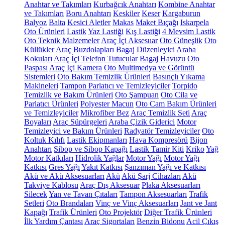
Anahtar ve Takımları
Kurbağcık Anahtarı
Kombine Anahtar
ve Takımları
Boru Anahtarı
Keskiler
Keser
Kargaburun
Balyoz
Balta
Kesici Aletler
Makas
Maket Bıçağı
Iskarpela
Oto Ürünleri
Lastik
Yaz Lastiği
Kış Lastiği
4 Mevsim Lastik
Oto Teknik Malzemeler
Araç İçi Aksesuar
Oto Güneşlik
Oto
Küllükler
Araç Buzdolapları
Bagaj Düzenleyici
Araba
Kokuları
Araç İçi Telefon Tutucular
Bagaj Havuzu
Oto
Paspası
Araç İçi Kamera
Oto Multimedya ve Görüntü
Sistemleri
Oto Bakım Temizlik Ürünleri
Basınçlı Yıkama
Makineleri
Tampon Parlatıcı ve Temizleyiciler
Torpido
Temizlik ve Bakım Ürünleri
Oto Şampuan
Oto Cila ve
Parlatıcı Ürünleri
Polyester Macun
Oto Cam Bakım Ürünleri
ve Temizleyiciler
Mikrofiber Bez
Araç Temizlik Seti
Araç
Boyaları
Araç Süpürgeleri
Araba Çizik Giderici
Motor
Temizleyici ve Bakım Ürünleri
Radyatör Temizleyiciler
Oto
Koltuk Kılıfı
Lastik Ekipmanları
Hava Kompresörü
Bijon
Anahtarı
Sibop ve Sibop Kapağı
Lastik Tamir Kiti
Kriko
Yağ
Motor Katkıları
Hidrolik Yağlar
Motor Yağı
Motor Yağı
Katkısı
Gres Yağı
Yakıt Katkısı
Şanzıman Yağı ve Katkısı
Akü ve Akü Aksesuarları
Akü
Akü Şarj Cihazları
Akü
Takviye Kablosu
Araç Dış Aksesuar
Plaka Aksesuarları
Silecek
Yan ve Tavan Çıtaları
Tampon Aksesuarları
Trafik
Setleri
Oto Brandaları
Vinç ve Vinç Aksesuarları
Jant ve Jant
Kapağı
Trafik Ürünleri
Oto Projektör
Diğer Trafik Ürünleri
İlk Yardım Çantası
Araç Sigortaları
Benzin Bidonu
Acil Çıkış