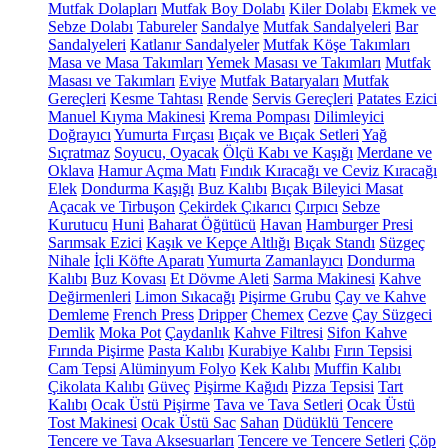
Mutfak Dolapları
Mutfak Boy Dolabı
Kiler Dolabı
Ekmek ve
Sebze Dolabı
Tabureler
Sandalye
Mutfak Sandalyeleri
Bar
Sandalyeleri
Katlanır Sandalyeler
Mutfak Köşe Takımları
Masa ve Masa Takımları
Yemek Masası ve Takımları
Mutfak
Masası ve Takımları
Eviye
Mutfak Bataryaları
Mutfak
Gereçleri
Kesme Tahtası
Rende
Servis Gereçleri
Patates Ezici
Manuel Kıyma Makinesi
Krema Pompası
Dilimleyici
Doğrayıcı
Yumurta Fırçası
Bıçak ve Bıçak Setleri
Yağ
Sıçratmaz
Soyucu, Oyacak
Ölçü Kabı ve Kaşığı
Merdane ve
Oklava
Hamur Açma Matı
Fındık Kıracağı ve Ceviz Kıracağı
Elek
Dondurma Kaşığı
Buz Kalıbı
Bıçak Bileyici Masat
Açacak ve Tirbuşon
Çekirdek Çıkarıcı
Çırpıcı
Sebze
Kurutucu
Huni
Baharat Öğütücü
Havan
Hamburger Presi
Sarımsak Ezici
Kaşık ve Kepçe Altlığı
Bıçak Standı
Süzgeç
Nihale
İçli Köfte Aparatı
Yumurta Zamanlayıcı
Dondurma
Kalıbı
Buz Kovası
Et Dövme Aleti
Sarma Makinesi
Kahve
Değirmenleri
Limon Sıkacağı
Pişirme Grubu
Çay ve Kahve
Demleme
French Press
Dripper
Chemex
Cezve
Çay Süzgeci
Demlik
Moka Pot
Çaydanlık
Kahve Filtresi
Sifon Kahve
Fırında Pişirme
Pasta Kalıbı
Kurabiye Kalıbı
Fırın Tepsisi
Cam Tepsi
Alüminyum Folyo
Kek Kalıbı
Muffin Kalıbı
Çikolata Kalıbı
Güveç
Pişirme Kağıdı
Pizza Tepsisi
Tart
Kalıbı
Ocak Üstü Pişirme
Tava ve Tava Setleri
Ocak Üstü
Tost Makinesi
Ocak Üstü Sac
Sahan
Düdüklü Tencere
Tencere ve Tava Aksesuarları
Tencere ve Tencere Setleri
Çöp