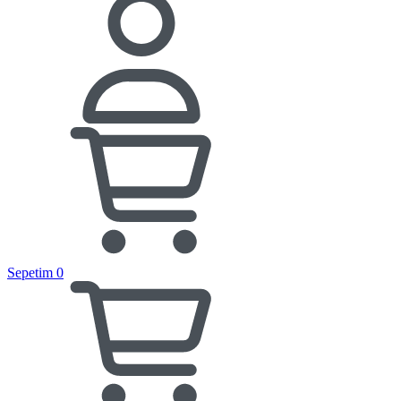
Sepetim
0