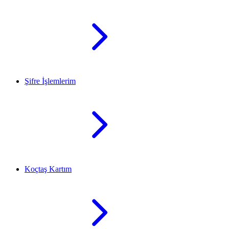
Şifre İşlemlerim
Koçtaş Kartım