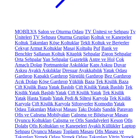
MOBİLYA
Salon ve Oturma Odası
TV Ünitesi ve Sehpası
Tv
Üniteleri
TV Sehpası
Oturma Grupları
Koltuk ve Kanepeler
Koltuk Takımları
Köşe Koltuklar
Tekli Koltuk ve Berjerler
Çekyat
Armut Koltuklar
Masaj Koltuğu
Puf
Bank ve
Benchler
Sallanan Koltuk
Kitaplık
Sehpalar
Zigon Sehpalar
Orta Sehpalar
Yan Sehpalar
Gazetelik
Antre ve Hol
Çok
Amaçlı Dolap
Portmantolar
Askılıklar
Kapı Askısı
Duvar
Askısı
Ayaklı Askılıklar
Dresuar
Ayakkabılık
Yatak Odası
Gardırop
Kapaklı Gardırop
Sürgülü Gardırop
Bez Gardırop
Açık Dolap
Köşe Gardırop
Yüklük
Baza
Tek Kişilik Baza
Çift Kişilik Baza
Yatak Başlığı
Çift Kişilik Yatak Başlığı
Tek
Kişilik Yatak Başlığı
Yatak
Çift Kişilik Yatak
Tek Kişilik
Yatak
Hasta Yatağı
Yatak Pedi & Şiltesi
Karyola
Tek Kişilik
Karyola
Çift Kişilik Karyola
Şifonyerler
Komodin
Yatak
Odası Takımları
Makyaj Masası
Takı Dolabı
Sandık
Paravan
Ofis ve Çalışma Mobilyaları
Çalışma ve Bilgisayar Masası
Oyuncu Koltukları
Çalışma ve Ofis Sandalyeleri
Keson
Ofis
Dolabı
Ofis Koltukları ve Kanepeleri
Ayaklı Küllükler
Laptop
Sehpası
Oyuncu Masası
Toplantı Masası
Ofis Masası ve
Takımları
Yemek Odası
Yemek Odası Takımları
Vitrin
Yemek