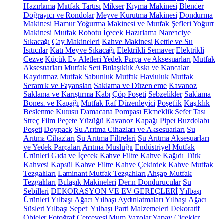
Hazırlama
Mutfak Tartısı
Mikser
Kıyma Makinesi
Blender
Doğrayıcı ve Rondolar
Meyve Kurutma Makinesi
Dondurma
Makinesi
Hamur Yoğurma Makinesi ve Mutfak Şefleri
Yoğurt
Makinesi
Mutfak Robotu
İçecek Hazırlama
Narenciye
Sıkacağı
Çay Makineleri
Kahve Makinesi
Kettle ve Su
Isıtıcılar
Katı Meyve Sıkacağı
Elektrikli Semaver
Elektrikli
Cezve
Küçük Ev Aletleri Yedek Parça ve Aksesuarları
Mutfak
Aksesuarları
Mutfak Seti
Bulaşıklık
Askı ve Kancalar
Kaydırmaz
Mutfak Sabunluk
Mutfak Havluluk
Mutfak
Seramik ve Fayansları
Saklama ve Düzenleme
Kavanoz
Saklama ve Karıştırma Kabı
Çöp Poşeti
Sebzelikler
Saklama
Bonesi ve Kapağı
Mutfak Raf Düzenleyici
Poşetlik
Kaşıklık
Beslenme Kutusu
Damacana Pompası
Ekmeklik
Sefer Tası
Streç Film
Peçete Yüzüğü
Kavanoz Kapağı
Pipet
Buzdolabı
Poşeti
Doypack
Su Arıtma Cihazları ve Aksesuarları
Su
Arıtma Cihazları
Su Arıtma Filtreleri
Su Arıtma Aksesuarları
ve Yedek Parçaları
Arıtma Musluğu
Endüstriyel Mutfak
Ürünleri
Gıda ve İçecek
Kahve
Filtre Kahve Kağıdı
Türk
Kahvesi
Kapsül Kahve
Filtre Kahve
Çekirdek Kahve
Mutfak
Tezgahları
Laminant Mutfak Tezgahları
Ahşap Mutfak
Tezgahları
Bulaşık Makineleri
Derin Dondurucular
Su
Sebilleri
DEKORASYON VE EV GEREÇLERİ
Yılbaşı
Ürünleri
Yılbaşı Ağacı
Yılbaşı Aydınlatmaları
Yılbaşı Ağacı
Süsleri
Yılbaşı Sepeti
Yılbaşı Parti Malzemeleri
Dekoratif
Objeler
Fotoğraf Çerçevesi
Mum
Vazolar
Yapay Çiçekler