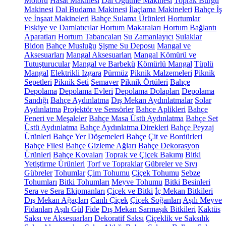
Motoru
Hasat Makinesi
Dal Öğütme Makinesi
Toprak Burgu
Makinesi
Dal Budama Makinesi
İlaçlama Makineleri
Bahçe İş
ve İnşaat Makineleri
Bahçe Sulama Ürünleri
Hortumlar
Fıskiye ve Damlatıcılar
Hortum Makaraları
Hortum Bağlantı
Aparatları
Hortum Tabancaları
Su Zamanlayıcı
Sulaklar
Bidon
Bahçe Musluğu
Şişme Su Deposu
Mangal ve
Aksesuarları
Mangal Aksesuarları
Mangal Kömürü ve
Tutuşturucular
Mangal ve Barbekü
Kömürlü Mangal
Tüplü
Mangal
Elektrikli Izgara
Pürmüz
Piknik Malzemeleri
Piknik
Sepetleri
Piknik Seti
Semaver
Piknik Örtüleri
Bahçe
Depolama
Depolama Evleri
Depolama Dolapları
Depolama
Sandığı
Bahçe Aydınlatma
Dış Mekan Aydınlatmalar
Solar
Aydınlatma
Projektör ve Sensörler
Bahçe Aplikleri
Bahçe
Feneri ve Meşaleler
Bahçe Masa Üstü Aydınlatma
Bahçe Set
Üstü Aydınlatma
Bahçe Aydınlatma Direkleri
Bahçe Peyzaj
Ürünleri
Bahçe Yer Döşemeleri
Bahçe Çit ve Bordürleri
Bahçe Filesi
Bahçe Gizleme Ağları
Bahçe Dekorasyon
Ürünleri
Bahçe Kovaları
Toprak ve Çiçek Bakımı
Bitki
Yetiştirme Ürünleri
Torf ve Topraklar
Gübreler ve Sıvı
Gübreler
Tohumlar
Çim Tohumu
Çiçek Tohumu
Sebze
Tohumları
Bitki Tohumları
Meyve Tohumu
Bitki Besinleri
Sera ve Sera Ekipmanları
Çiçek ve Bitki
İç Mekan Bitkileri
Dış Mekan Ağaçları
Canlı Çiçek
Çiçek Soğanları
Aşılı Meyve
Fidanları
Aşılı Gül
Fide
Dış Mekan Sarmaşık Bitkileri
Kaktüs
Saksı ve Aksesuarları
Dekoratif Saksı
Çiçeklik ve Saksılık