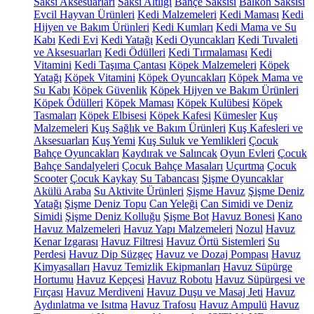
Saksı Aksesuarları
Saksı Altlığı
Bahçe Saksısı
Balkon Saksısı
Evcil Hayvan Ürünleri
Kedi Malzemeleri
Kedi Maması
Kedi
Hijyen ve Bakım Ürünleri
Kedi Kumları
Kedi Mama ve Su
Kabı
Kedi Evi
Kedi Yatağı
Kedi Oyuncakları
Kedi Tuvaleti
ve Aksesuarları
Kedi Ödülleri
Kedi Tırmalaması
Kedi
Vitamini
Kedi Taşıma Çantası
Köpek Malzemeleri
Köpek
Yatağı
Köpek Vitamini
Köpek Oyuncakları
Köpek Mama ve
Su Kabı
Köpek Güvenlik
Köpek Hijyen ve Bakım Ürünleri
Köpek Ödülleri
Köpek Maması
Köpek Kulübesi
Köpek
Tasmaları
Köpek Elbisesi
Köpek Kafesi
Kümesler
Kuş
Malzemeleri
Kuş Sağlık ve Bakım Ürünleri
Kuş Kafesleri ve
Aksesuarları
Kuş Yemi
Kuş Suluk ve Yemlikleri
Çocuk
Bahçe Oyuncakları
Kaydırak ve Salıncak
Oyun Evleri
Çocuk
Bahçe Sandalyeleri
Çocuk Bahçe Masaları
Uçurtma
Çocuk
Scooter
Çocuk Kaykay
Su Tabancası
Şişme Oyuncaklar
Akülü Araba
Su Aktivite Ürünleri
Şişme Havuz
Şişme Deniz
Yatağı
Şişme Deniz Topu
Can Yeleği
Can Simidi ve Deniz
Simidi
Şişme Deniz Kolluğu
Şişme Bot
Havuz Bonesi
Kano
Havuz Malzemeleri
Havuz Yapı Malzemeleri
Nozul
Havuz
Kenar Izgarası
Havuz Filtresi
Havuz Örtü Sistemleri
Su
Perdesi
Havuz Dip Süzgeç
Havuz ve Dozaj Pompası
Havuz
Kimyasalları
Havuz Temizlik Ekipmanları
Havuz Süpürge
Hortumu
Havuz Kepçesi
Havuz Robotu
Havuz Süpürgesi ve
Fırçası
Havuz Merdiveni
Havuz Duşu ve Masaj Jeti
Havuz
Aydınlatma ve Isıtma
Havuz Trafosu
Havuz Ampulü
Havuz