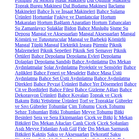
Pompası
Su Motoru
Hasat Makinesi
Dal Öğütme Makinesi
Toprak Burgu Makinesi
Dal Budama Makinesi
İlaçlama
Makineleri
Bahçe İş ve İnşaat Makineleri
Bahçe Sulama
Ürünleri
Hortumlar
Fıskiye ve Damlatıcılar
Hortum
Makaraları
Hortum Bağlantı Aparatları
Hortum Tabancaları
Su Zamanlayıcı
Sulaklar
Bidon
Bahçe Musluğu
Şişme Su
Deposu
Mangal ve Aksesuarları
Mangal Aksesuarları
Mangal
Kömürü ve Tutuşturucular
Mangal ve Barbekü
Kömürlü
Mangal
Tüplü Mangal
Elektrikli Izgara
Pürmüz
Piknik
Malzemeleri
Piknik Sepetleri
Piknik Seti
Semaver
Piknik
Örtüleri
Bahçe Depolama
Depolama Evleri
Depolama
Dolapları
Depolama Sandığı
Bahçe Aydınlatma
Dış Mekan
Aydınlatmalar
Solar Aydınlatma
Projektör ve Sensörler
Bahçe
Aplikleri
Bahçe Feneri ve Meşaleler
Bahçe Masa Üstü
Aydınlatma
Bahçe Set Üstü Aydınlatma
Bahçe Aydınlatma
Direkleri
Bahçe Peyzaj Ürünleri
Bahçe Yer Döşemeleri
Bahçe
Çit ve Bordürleri
Bahçe Filesi
Bahçe Gizleme Ağları
Bahçe
Dekorasyon Ürünleri
Bahçe Kovaları
Toprak ve Çiçek
Bakımı
Bitki Yetiştirme Ürünleri
Torf ve Topraklar
Gübreler
ve Sıvı Gübreler
Tohumlar
Çim Tohumu
Çiçek Tohumu
Sebze Tohumları
Bitki Tohumları
Meyve Tohumu
Bitki
Besinleri
Sera ve Sera Ekipmanları
Çiçek ve Bitki
İç Mekan
Bitkileri
Dış Mekan Ağaçları
Canlı Çiçek
Çiçek Soğanları
Aşılı Meyve Fidanları
Aşılı Gül
Fide
Dış Mekan Sarmaşık
Bitkileri
Kaktüs
Saksı ve Aksesuarları
Dekoratif Saksı