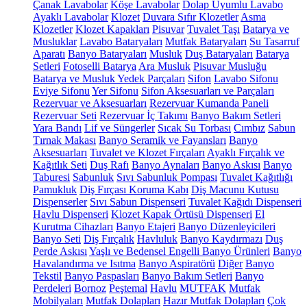
Çanak Lavabolar
Köşe Lavabolar
Dolap Uyumlu Lavabo
Ayaklı Lavabolar
Klozet
Duvara Sıfır Klozetler
Asma
Klozetler
Klozet Kapakları
Pisuvar
Tuvalet Taşı
Batarya ve
Musluklar
Lavabo Bataryaları
Mutfak Bataryaları
Su Tasarruf
Aparatı
Banyo Bataryaları
Musluk
Duş Bataryaları
Batarya
Setleri
Fotoselli Batarya
Ara Musluk
Pisuvar Musluğu
Batarya ve Musluk Yedek Parçaları
Sifon
Lavabo Sifonu
Eviye Sifonu
Yer Sifonu
Sifon Aksesuarları ve Parçaları
Rezervuar ve Aksesuarları
Rezervuar Kumanda Paneli
Rezervuar Seti
Rezervuar İç Takımı
Banyo Bakım Setleri
Yara Bandı
Lif ve Süngerler
Sıcak Su Torbası
Cımbız
Sabun
Tırnak Makası
Banyo Seramik ve Fayansları
Banyo
Aksesuarları
Tuvalet ve Klozet Fırçaları
Ayaklı Fırçalık ve
Kağıtlık Seti
Duş Rafı
Banyo Aynaları
Banyo Askısı
Banyo
Taburesi
Sabunluk
Sıvı Sabunluk Pompası
Tuvalet Kağıtlığı
Pamukluk
Diş Fırçası Koruma Kabı
Diş Macunu Kutusu
Dispenserler
Sıvı Sabun Dispenseri
Tuvalet Kağıdı Dispenseri
Havlu Dispenseri
Klozet Kapak Örtüsü Dispenseri
El
Kurutma Cihazları
Banyo Etajeri
Banyo Düzenleyicileri
Banyo Seti
Diş Fırçalık
Havluluk
Banyo Kaydırmazı
Duş
Perde Askısı
Yaşlı ve Bedensel Engelli Banyo Ürünleri
Banyo
Havalandırma ve Isıtma
Banyo Aspiratörü
Diğer
Banyo
Tekstil
Banyo Paspasları
Banyo Bakım Setleri
Banyo
Perdeleri
Bornoz
Peştemal
Havlu
MUTFAK
Mutfak
Mobilyaları
Mutfak Dolapları
Hazır Mutfak Dolapları
Çok