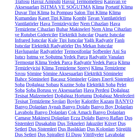
Trafosu
Havuz Ampulü
Havuz Termometresi
Karavan ve
Aksesuarları
ISITMA VE SOĞUTMA
Klima
Portatif Klima
Duvar Tipi Klima
Isı Pompası
Salon Tipi Klima
Klima
Kumandası
Kaset Tipi Klima
Kombi
Tavan Vantilatörleri
Vantilatörler
Hava Temizleyiciler
Nem Cihazları
Hava
Temizleme Cihazları
Buhar Makineleri
Nem Alma Cihazları
ve Rutubet Gidericiler
Elektrikli Isıtıcılar
Quartz Isıtıcılar
Infrared Isıtıcılar
Kule Tipi Isıtıcılar
Yağlı Radyatör
Fanlı
Isıtıcılar
Elektrikli Radyatörler
Dış Mekan Isıtıcılar
Havlupanlar
Radyatörler
Termosifonlar
Şofbenler
Ani Su
Isıtıcı
Isıtma ve Soğutma Yedek Parça
Radyatör Vanaları
Termostat
Klima Yedek Parça
Radyatör Yedek Parça
Klima
Temizleyicisi
Klima Temizleme Spreyi
Klima Temizleme
Sıvısı
Şömine
Şömine Aksesuarları
Elektrikli Şömineler
Bahçe Şömineleri
Bacasız Şömineler
Güneş Enerji Sistemleri
Soba
Doğalgaz Sobası
Kuzine Soba
Elektrikli Soba
Pelet
Soba
Soba Borusu ve Aksesuarları
Hava Perdesi
Doğalgaz
Tesisat Malzemeleri
Doğalgaz Hortumu
Doğalgaz Menfezleri
Tesisat Temizleme Sıvıları
Boyler
Kalorifer Kazanı
BANYO
Banyo Dolapları
Aynalı Banyo Dolabı
Banyo Boy Dolapları
Lavabolu Banyo Dolapları
Çok Amaçlı Banyo Dolapları
Çamaşır Makinesi Dolapları
Ecza Dolabı
Banyo Rafları
Duş
Sistemleri
Duşakabin
Duş Tekneleri
Jakuziler
Küvet
Duş
Setleri
Duş Sistemleri
Duş Başlıkları
Duş Kolonları
Sürgülü
Duş Setleri
Duş Spiralleri
El Duşu
Vitrifiyeler
Lavabolar