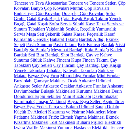
Tencere ve Tava Aksesuarları
Tencere ve Tencere Setleri
Çöp
Kovaları
Banyo Çöp Kovaları
Mutfak Çöp Kovaları
Endüstriyel Çöp Kovaları
Dolap İçi Çöp Kovaları
Sofra
Grubu
Çatal,Kaşık,Bıçak
Çatal Kaşık Bıçak Takımı
Yemek
Bıçağı
Çatal
Kaşık
Sofra Servis
Sürahi
Kase
Tepsi
Servis ve
Sunum Tabakları
Yağdanlık
Sosluk, Reçellik
Yumurtalık
Servis Maşa Seti
Şekerlik
Salata Kasesi
Peçetelik
Karaf
Kürdanlık
Çerezlik
Baharat Takımı
Bardak Altlığı
Ekmek
Sepeti
Pasta Sunumu
Pasta Takımı
Kek Fanusu
Bardak
Viski
Bardağı
Su Bardağı
Meşrubat Bardağı
Rakı Bardağı
Kadeh
Bardak Seti
Bira Bardağı
Shot Bardağı
Çay ve Kahve
Sunumu
Sütlük
Kahve Fincanı
Kupa
Fincan Takımı
Çay
Tabakları
Çay Setleri
Çay Fincanı
Çay Bardağı
Çay Kaşığı
Yemek Takımları
Tabaklar
Kahvaltı Takımları
Suluk ve
Matara
Beyaz Eşya
Fırın
Mikrodalga Fırınlar
Mini Fırınlar
Buzdolabı
Çamaşır Makinesi
Ocak
Ankastre Ürünleri
Ankastre Setler
Ankastre Ocaklar
Ankastre Fırınlar
Ankastre
Davlumbazlar
Bulaşık Makineleri
Kurutma Makinesi
Derin
Dondurucular
Su Sebilleri
Mini Buzdolabı
Davlumbazlar
Kurutmalı Çamaşır Makinesi
Beyaz Eşya Setleri
Aspiratörler
Beyaz Eşya Yedek Parça ve Bakım Ürünleri
Şarap Dolabı
Küçük Ev Aletleri
Kızartma ve Pişirme Makineleri
Mısır
Patlatma Makinesi
Fritöz
Ekmek Yapma Makinesi
Ekmek
Kızartma Makinesi
Tost Makinesi
Buharlı Pişirici
Elektrikli
Izgara
Waffle Makinesi
Yumurta Haşlayıcı
Elektrikli Tencere