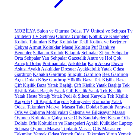
MOBİLYA
Salon ve Oturma Odası
TV Ünitesi ve Sehpası
Tv
Üniteleri
TV Sehpası
Oturma Grupları
Koltuk ve Kanepeler
Koltuk Takımları
Köşe Koltuklar
Tekli Koltuk ve Berjerler
Çekyat
Armut Koltuklar
Masaj Koltuğu
Puf
Bank ve
Benchler
Sallanan Koltuk
Kitaplık
Sehpalar
Zigon Sehpalar
Orta Sehpalar
Yan Sehpalar
Gazetelik
Antre ve Hol
Çok
Amaçlı Dolap
Portmantolar
Askılıklar
Kapı Askısı
Duvar
Askısı
Ayaklı Askılıklar
Dresuar
Ayakkabılık
Yatak Odası
Gardırop
Kapaklı Gardırop
Sürgülü Gardırop
Bez Gardırop
Açık Dolap
Köşe Gardırop
Yüklük
Baza
Tek Kişilik Baza
Çift Kişilik Baza
Yatak Başlığı
Çift Kişilik Yatak Başlığı
Tek
Kişilik Yatak Başlığı
Yatak
Çift Kişilik Yatak
Tek Kişilik
Yatak
Hasta Yatağı
Yatak Pedi & Şiltesi
Karyola
Tek Kişilik
Karyola
Çift Kişilik Karyola
Şifonyerler
Komodin
Yatak
Odası Takımları
Makyaj Masası
Takı Dolabı
Sandık
Paravan
Ofis ve Çalışma Mobilyaları
Çalışma ve Bilgisayar Masası
Oyuncu Koltukları
Çalışma ve Ofis Sandalyeleri
Keson
Ofis
Dolabı
Ofis Koltukları ve Kanepeleri
Ayaklı Küllükler
Laptop
Sehpası
Oyuncu Masası
Toplantı Masası
Ofis Masası ve
Takımları
Yemek Odası
Yemek Odası Takımları
Vitrin
Yemek