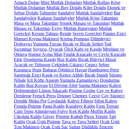
Amaçlı Dolap
Mini Mutfak Dolapları
Mutfak Rafları
Köşe
Mutfak Dolapları
Mutfak Boy Dolabı
Kiler Dolabı
Ekmek ve
Sebze Dolabı
Tabureler
Sandalye
Mutfak Sandalyeleri
Bar
Sandalyeleri
Katlanır Sandalyeler
Mutfak Köşe Takımları
Masa ve Masa Takımları
Yemek Masası ve Takımları
Mutfak
Masası ve Takımları
Eviye
Mutfak Bataryaları
Mutfak
Gereçleri
Kesme Tahtası
Rende
Servis Gereçleri
Patates Ezici
Manuel Kıyma Makinesi
Krema Pompası
Dilimleyici
Doğrayıcı
Yumurta Fırçası
Bıçak ve Bıçak Setleri
Yağ
Sıçratmaz
Soyucu, Oyacak
Ölçü Kabı ve Kaşığı
Merdane ve
Oklava
Hamur Açma Matı
Fındık Kıracağı ve Ceviz Kıracağı
Elek
Dondurma Kaşığı
Buz Kalıbı
Bıçak Bileyici Masat
Açacak ve Tirbuşon
Çekirdek Çıkarıcı
Çırpıcı
Sebze
Kurutucu
Huni
Baharat Öğütücü
Havan
Hamburger Presi
Sarımsak Ezici
Kaşık ve Kepçe Altlığı
Bıçak Standı
Süzgeç
Nihale
İçli Köfte Aparatı
Yumurta Zamanlayıcı
Dondurma
Kalıbı
Buz Kovası
Et Dövme Aleti
Sarma Makinesi
Kahve
Değirmenleri
Limon Sıkacağı
Pişirme Grubu
Çay ve Kahve
Demleme
French Press
Dripper
Chemex
Cezve
Çay Süzgeci
Demlik
Moka Pot
Çaydanlık
Kahve Filtresi
Sifon Kahve
Fırında Pişirme
Pasta Kalıbı
Kurabiye Kalıbı
Fırın Tepsisi
Cam Tepsi
Alüminyum Folyo
Kek Kalıbı
Muffin Kalıbı
Çikolata Kalıbı
Güveç
Pişirme Kağıdı
Pizza Tepsisi
Tart
Kalıbı
Ocak Üstü Pişirme
Tava ve Tava Setleri
Ocak Üstü
Tost Makinesi
Ocak Üstü Sac
Sahan
Düdüklü Tencere