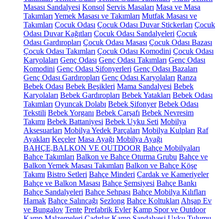
Masası Sandalyesi
Konsol
Servis Masaları
Masa ve Masa
Takımları
Yemek Masası ve Takımları
Mutfak Masası ve
Takımları
Çocuk Odası
Çocuk Odası Duvar Stickerları
Çocuk
Odası Duvar Kağıtları
Çocuk Odası Sandalyeleri
Çocuk
Odası Gardıropları
Çocuk Odası Masası
Çocuk Odası Bazası
Çocuk Odası Takımları
Çocuk Odası Komodini
Çocuk Odası
Karyolaları
Genç Odası
Genç Odası Takımları
Genç Odası
Komodini
Genç Odası Şifonyerleri
Genç Odası Bazaları
Genç Odası Gardıropları
Genç Odası Karyolaları
Ranza
Bebek Odası
Bebek Beşikleri
Mama Sandalyesi
Bebek
Karyolaları
Bebek Gardıropları
Bebek Yatakları
Bebek Odası
Takımları
Oyuncak Dolabı
Bebek Şifonyer
Bebek Odası
Tekstili
Bebek Yorganı
Bebek Çarşafı
Bebek Nevresim
Takımı
Bebek Battaniyesi
Bebek Uyku Seti
Mobilya
Aksesuarları
Mobilya Yedek Parçaları
Mobilya Kulpları
Raf
Ayakları
Keçeler
Masa Ayağı
Mobilya Ayağı
BAHÇE,BALKON VE OUTDOOR
Bahçe Mobilyaları
Bahçe Takımları
Balkon ve Bahçe Oturma Grubu
Bahçe ve
Balkon Yemek Masası Takımları
Balkon ve Bahçe Köşe
Takımı
Bistro Setleri
Bahçe Minderi
Çardak ve Kameriyeler
Bahçe ve Balkon Masası
Bahçe Şemsiyesi
Bahçe Bankı
Bahçe Sandalyeleri
Bahçe Sehpası
Bahçe Mobilya Kılıfları
Hamak
Bahçe Salıncağı
Şezlong
Bahçe Koltukları
Ahşap Ev
ve Bungalov
Tente
Prefabrik Evler
Kamp Spor ve Outdoor
Kamp Malzemeleri
Çadırlar
Kamp Sandalyesi
Uyku Tulumu