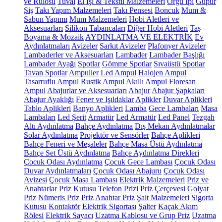
ve Rulosu
Tuval
El İşi & Tekstil Malzemeleri
Örgü İpi
Güpür
Şiş
Takı Yapım Malzemeleri
Takı Pensesi
Boncuk
Mum &
Sabun Yapımı
Mum Malzemeleri
Hobi Aletleri ve
Aksesuarları
Silikon Tabancaları
Diğer Hobi Aletleri
Taş
Boyama & Mozaik
AYDINLATMA VE ELEKTRİK
Ev
Aydınlatmaları
Avizeler
Sarkıt Avizeler
Plafonyer Avizeler
Lambaderler ve Aksesuarları
Lambader
Lambader Başlığı
Lambader Ayağı
Spotlar
Gömme Spotlar
Sıvaüstü Spotlar
Tavan Spotlar
Ampuller
Led Ampul
Halojen Ampul
Tasarruflu Ampul
Rustik Ampul
Akıllı Ampul
Floresan
Ampul
Abajurlar ve Aksesuarları
Abajur
Abajur Şapkaları
Abajur Ayaklığı
Fener ve Işıldaklar
Aplikler
Duvar Aplikleri
Tablo Aplikleri
Banyo Aplikleri
Lamba
Gece Lambaları
Masa
Lambaları
Led Şerit
Armatür
Led Armatür
Led Panel
Tezgah
Altı Aydınlatma
Bahçe Aydınlatma
Dış Mekan Aydınlatmalar
Solar Aydınlatma
Projektör ve Sensörler
Bahçe Aplikleri
Bahçe Feneri ve Meşaleler
Bahçe Masa Üstü Aydınlatma
Bahçe Set Üstü Aydınlatma
Bahçe Aydınlatma Direkleri
Çocuk Odası Aydınlatma
Çocuk Gece Lambası
Çocuk Odası
Duvar Aydınlatmaları
Çocuk Odası Abajuru
Çocuk Odası
Avizesi
Çocuk Masa Lambası
Elektrik Malzemeleri
Priz ve
Anahtarlar
Priz Kutusu
Telefon Prizi
Priz Çerçevesi
Golyat
Priz
Nümeris Priz
Priz
Anahtar Priz
Şalt Malzemeleri
Sigorta
Kutusu
Kontaktör
Elektrik Sigortası
Şalter
Kaçak Akım
Rölesi
Elektrik Sayacı
Uzatma Kablosu ve Grup Priz
Uzatma