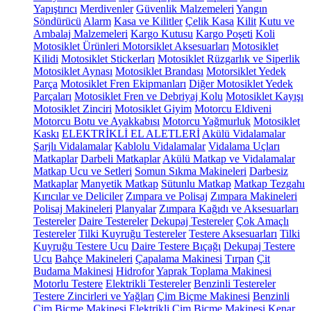
Yapıştırıcı
Merdivenler
Güvenlik Malzemeleri
Yangın
Söndürücü
Alarm
Kasa ve Kilitler
Çelik Kasa
Kilit
Kutu ve
Ambalaj Malzemeleri
Kargo Kutusu
Kargo Poşeti
Koli
Motosiklet Ürünleri
Motorsiklet Aksesuarları
Motosiklet
Kilidi
Motosiklet Stickerları
Motosiklet Rüzgarlık ve Siperlik
Motosiklet Aynası
Motosiklet Brandası
Motorsiklet Yedek
Parça
Motosiklet Fren Ekipmanları
Diğer Motosiklet Yedek
Parçaları
Motosiklet Fren ve Debriyaj Kolu
Motosiklet Kayışı
Motosiklet Zinciri
Motosiklet Giyim
Motorcu Eldiveni
Motorcu Botu ve Ayakkabısı
Motorcu Yağmurluk
Motosiklet
Kaskı
ELEKTRİKLİ EL ALETLERİ
Akülü Vidalamalar
Şarjlı Vidalamalar
Kablolu Vidalamalar
Vidalama Uçları
Matkaplar
Darbeli Matkaplar
Akülü Matkap ve Vidalamalar
Matkap Ucu ve Setleri
Somun Sıkma Makineleri
Darbesiz
Matkaplar
Manyetik Matkap
Sütunlu Matkap
Matkap Tezgahı
Kırıcılar ve Deliciler
Zımpara ve Polisaj
Zımpara Makineleri
Polisaj Makineleri
Planyalar
Zımpara Kağıdı ve Aksesuarları
Testereler
Daire Testereler
Dekupaj Testereler
Çok Amaçlı
Testereler
Tilki Kuyruğu Testereler
Testere Aksesuarları
Tilki
Kuyruğu Testere Ucu
Daire Testere Bıçağı
Dekupaj Testere
Ucu
Bahçe Makineleri
Çapalama Makinesi
Tırpan
Çit
Budama Makinesi
Hidrofor
Yaprak Toplama Makinesi
Motorlu Testere
Elektrikli Testereler
Benzinli Testereler
Testere Zincirleri ve Yağları
Çim Biçme Makinesi
Benzinli
Çim Biçme Makinesi
Elektrikli Çim Biçme Makinesi
Kenar