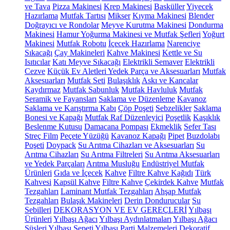
ve Tava
Pizza Makinesi
Krep Makinesi
Basküller
Yiyecek
Hazırlama
Mutfak Tartısı
Mikser
Kıyma Makinesi
Blender
Doğrayıcı ve Rondolar
Meyve Kurutma Makinesi
Dondurma
Makinesi
Hamur Yoğurma Makinesi ve Mutfak Şefleri
Yoğurt
Makinesi
Mutfak Robotu
İçecek Hazırlama
Narenciye
Sıkacağı
Çay Makineleri
Kahve Makinesi
Kettle ve Su
Isıtıcılar
Katı Meyve Sıkacağı
Elektrikli Semaver
Elektrikli
Cezve
Küçük Ev Aletleri Yedek Parça ve Aksesuarları
Mutfak
Aksesuarları
Mutfak Seti
Bulaşıklık
Askı ve Kancalar
Kaydırmaz
Mutfak Sabunluk
Mutfak Havluluk
Mutfak
Seramik ve Fayansları
Saklama ve Düzenleme
Kavanoz
Saklama ve Karıştırma Kabı
Çöp Poşeti
Sebzelikler
Saklama
Bonesi ve Kapağı
Mutfak Raf Düzenleyici
Poşetlik
Kaşıklık
Beslenme Kutusu
Damacana Pompası
Ekmeklik
Sefer Tası
Streç Film
Peçete Yüzüğü
Kavanoz Kapağı
Pipet
Buzdolabı
Poşeti
Doypack
Su Arıtma Cihazları ve Aksesuarları
Su
Arıtma Cihazları
Su Arıtma Filtreleri
Su Arıtma Aksesuarları
ve Yedek Parçaları
Arıtma Musluğu
Endüstriyel Mutfak
Ürünleri
Gıda ve İçecek
Kahve
Filtre Kahve Kağıdı
Türk
Kahvesi
Kapsül Kahve
Filtre Kahve
Çekirdek Kahve
Mutfak
Tezgahları
Laminant Mutfak Tezgahları
Ahşap Mutfak
Tezgahları
Bulaşık Makineleri
Derin Dondurucular
Su
Sebilleri
DEKORASYON VE EV GEREÇLERİ
Yılbaşı
Ürünleri
Yılbaşı Ağacı
Yılbaşı Aydınlatmaları
Yılbaşı Ağacı
Süsleri
Yılbaşı Sepeti
Yılbaşı Parti Malzemeleri
Dekoratif