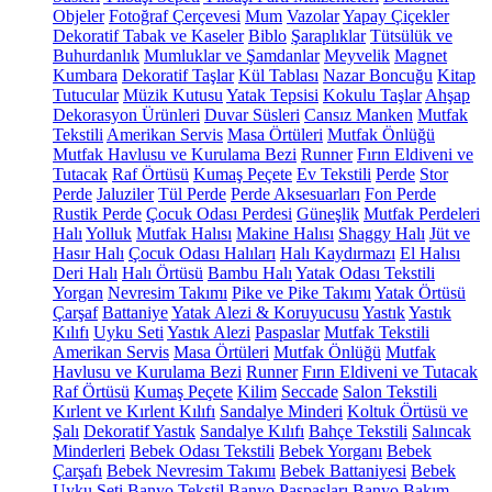
Objeler
Fotoğraf Çerçevesi
Mum
Vazolar
Yapay Çiçekler
Dekoratif Tabak ve Kaseler
Biblo
Şaraplıklar
Tütsülük ve
Buhurdanlık
Mumluklar ve Şamdanlar
Meyvelik
Magnet
Kumbara
Dekoratif Taşlar
Kül Tablası
Nazar Boncuğu
Kitap
Tutucular
Müzik Kutusu
Yatak Tepsisi
Kokulu Taşlar
Ahşap
Dekorasyon Ürünleri
Duvar Süsleri
Cansız Manken
Mutfak
Tekstili
Amerikan Servis
Masa Örtüleri
Mutfak Önlüğü
Mutfak Havlusu ve Kurulama Bezi
Runner
Fırın Eldiveni ve
Tutacak
Raf Örtüsü
Kumaş Peçete
Ev Tekstili
Perde
Stor
Perde
Jaluziler
Tül Perde
Perde Aksesuarları
Fon Perde
Rustik Perde
Çocuk Odası Perdesi
Güneşlik
Mutfak Perdeleri
Halı
Yolluk
Mutfak Halısı
Makine Halısı
Shaggy Halı
Jüt ve
Hasır Halı
Çocuk Odası Halıları
Halı Kaydırmazı
El Halısı
Deri Halı
Halı Örtüsü
Bambu Halı
Yatak Odası Tekstili
Yorgan
Nevresim Takımı
Pike ve Pike Takımı
Yatak Örtüsü
Çarşaf
Battaniye
Yatak Alezi & Koruyucusu
Yastık
Yastık
Kılıfı
Uyku Seti
Yastık Alezi
Paspaslar
Mutfak Tekstili
Amerikan Servis
Masa Örtüleri
Mutfak Önlüğü
Mutfak
Havlusu ve Kurulama Bezi
Runner
Fırın Eldiveni ve Tutacak
Raf Örtüsü
Kumaş Peçete
Kilim
Seccade
Salon Tekstili
Kırlent ve Kırlent Kılıfı
Sandalye Minderi
Koltuk Örtüsü ve
Şalı
Dekoratif Yastık
Sandalye Kılıfı
Bahçe Tekstili
Salıncak
Minderleri
Bebek Odası Tekstili
Bebek Yorganı
Bebek
Çarşafı
Bebek Nevresim Takımı
Bebek Battaniyesi
Bebek
Uyku Seti
Banyo Tekstil
Banyo Paspasları
Banyo Bakım