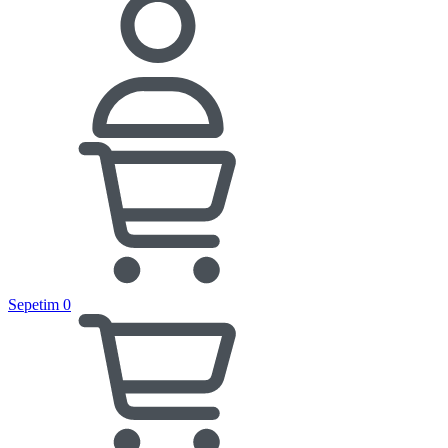
Sepetim
0