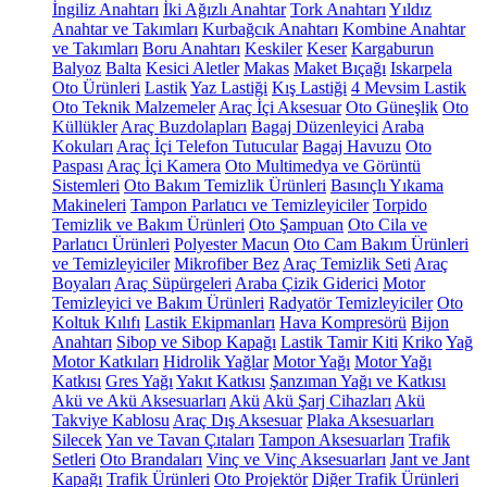
İngiliz Anahtarı
İki Ağızlı Anahtar
Tork Anahtarı
Yıldız
Anahtar ve Takımları
Kurbağcık Anahtarı
Kombine Anahtar
ve Takımları
Boru Anahtarı
Keskiler
Keser
Kargaburun
Balyoz
Balta
Kesici Aletler
Makas
Maket Bıçağı
Iskarpela
Oto Ürünleri
Lastik
Yaz Lastiği
Kış Lastiği
4 Mevsim Lastik
Oto Teknik Malzemeler
Araç İçi Aksesuar
Oto Güneşlik
Oto
Küllükler
Araç Buzdolapları
Bagaj Düzenleyici
Araba
Kokuları
Araç İçi Telefon Tutucular
Bagaj Havuzu
Oto
Paspası
Araç İçi Kamera
Oto Multimedya ve Görüntü
Sistemleri
Oto Bakım Temizlik Ürünleri
Basınçlı Yıkama
Makineleri
Tampon Parlatıcı ve Temizleyiciler
Torpido
Temizlik ve Bakım Ürünleri
Oto Şampuan
Oto Cila ve
Parlatıcı Ürünleri
Polyester Macun
Oto Cam Bakım Ürünleri
ve Temizleyiciler
Mikrofiber Bez
Araç Temizlik Seti
Araç
Boyaları
Araç Süpürgeleri
Araba Çizik Giderici
Motor
Temizleyici ve Bakım Ürünleri
Radyatör Temizleyiciler
Oto
Koltuk Kılıfı
Lastik Ekipmanları
Hava Kompresörü
Bijon
Anahtarı
Sibop ve Sibop Kapağı
Lastik Tamir Kiti
Kriko
Yağ
Motor Katkıları
Hidrolik Yağlar
Motor Yağı
Motor Yağı
Katkısı
Gres Yağı
Yakıt Katkısı
Şanzıman Yağı ve Katkısı
Akü ve Akü Aksesuarları
Akü
Akü Şarj Cihazları
Akü
Takviye Kablosu
Araç Dış Aksesuar
Plaka Aksesuarları
Silecek
Yan ve Tavan Çıtaları
Tampon Aksesuarları
Trafik
Setleri
Oto Brandaları
Vinç ve Vinç Aksesuarları
Jant ve Jant
Kapağı
Trafik Ürünleri
Oto Projektör
Diğer Trafik Ürünleri