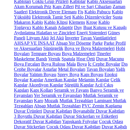
Kabloları
Çoklu Grup Prizleri
Kablolar
Kablo Aksesuarları
Akım Korumalı Priz
Kapı Zilleri
Pil ve Şarj Cihazları
Zaman
Saatleri
Elektronik Devre Elemanı
Fiş
Kablo Pabucu
Kablo
Yüksüğü
Elektronik Tamir Seti
Kablo Düzenleyiciler
Susta
Makaron Kablo
Kablo Klipsi
Klemens
Kroşe
Kablo
Toplayıcı
Kablo Kanalı
Adaptör
Duy
Buat Kutusu ve Kapağı
Aydınlatma Halatları ve Zincirleri
Enerji Sistemleri
Güneş
Paneli
Lityum Akü
Jel Akü
İnverter
Tavan Vantilatörleri
AHŞAP VE İNŞAAT
Ahşap Yer Döşeme
Parke
Parke Profil
ve Aksesuarları
Süpürgelik
Boya ve Boya Malzemeleri
Hobi
Boyaları
Tempare Boyası
Boya Malzemeleri
Tinerler
Maskeleme Bandı
Vernik
Spatula
Hışır Örtü
Duvar Macunu
Boya Fırçaları
Boya Rulosu
Mala
Boya
İç Cephe Boyalar
Dış
Cephe Boyalar
Astarlar
Metal Boyaları
Tavan Boyaları
Yağlı
Boyalar
Yalıtım Boyası
Sprey Boya
Kapı Boyası
Epoksi
Boyalar
Kapılar
Amerikan Kapılar
Melamin Kapılar
Çelik
Kapılar
Akordiyon Kapılar
Sürgülü Kapılar
Acil Çıkış
Kapıları
Kapı Kolları
Seramik ve Fayans
Banyo Seramik ve
Fayansları
Yer Seramik ve Fayansları
Mutfak Seramik ve
Fayansları
Karo
Mozaik
Mutfak Tezgahları
Laminant Mutfak
Tezgahları
Ahşap Mutfak Tezgahları
PVC Zemin Kaplama
Duvar Ürünleri
Duvar Kağıtları
Boyanabilir Duvar Kağıtları
3 Boyutlu Duvar Kağıtları
Duvar Stickerları ve Etiketleri
Dekoratif Duvar Kağıtları
Yapışkanlı Folyolar
Çocuk Odası
Duvar Stickerları
Çocuk Odası Duvar Kağıtları
Duvar Kağıdı