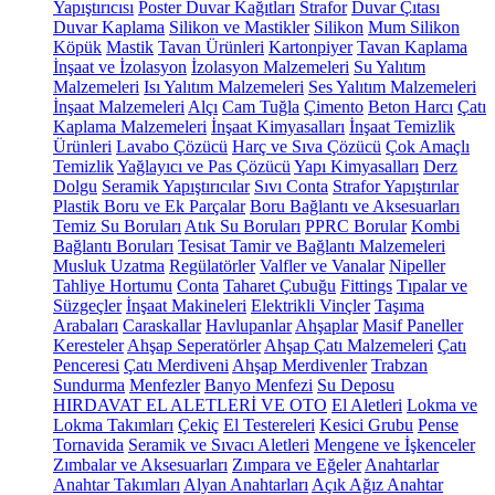
Yapıştırıcısı
Poster Duvar Kağıtları
Strafor
Duvar Çıtası
Duvar Kaplama
Silikon ve Mastikler
Silikon
Mum Silikon
Köpük
Mastik
Tavan Ürünleri
Kartonpiyer
Tavan Kaplama
İnşaat ve İzolasyon
İzolasyon Malzemeleri
Su Yalıtım
Malzemeleri
Isı Yalıtım Malzemeleri
Ses Yalıtım Malzemeleri
İnşaat Malzemeleri
Alçı
Cam Tuğla
Çimento
Beton Harcı
Çatı
Kaplama Malzemeleri
İnşaat Kimyasalları
İnşaat Temizlik
Ürünleri
Lavabo Çözücü
Harç ve Sıva Çözücü
Çok Amaçlı
Temizlik
Yağlayıcı ve Pas Çözücü
Yapı Kimyasalları
Derz
Dolgu
Seramik Yapıştırıcılar
Sıvı Conta
Strafor Yapıştırılar
Plastik Boru ve Ek Parçalar
Boru Bağlantı ve Aksesuarları
Temiz Su Boruları
Atık Su Boruları
PPRC Borular
Kombi
Bağlantı Boruları
Tesisat Tamir ve Bağlantı Malzemeleri
Musluk Uzatma
Regülatörler
Valfler ve Vanalar
Nipeller
Tahliye Hortumu
Conta
Taharet Çubuğu
Fittings
Tıpalar ve
Süzgeçler
İnşaat Makineleri
Elektrikli Vinçler
Taşıma
Arabaları
Caraskallar
Havlupanlar
Ahşaplar
Masif Paneller
Keresteler
Ahşap Seperatörler
Ahşap Çatı Malzemeleri
Çatı
Penceresi
Çatı Merdiveni
Ahşap Merdivenler
Trabzan
Sundurma
Menfezler
Banyo Menfezi
Su Deposu
HIRDAVAT EL ALETLERİ VE OTO
El Aletleri
Lokma ve
Lokma Takımları
Çekiç
El Testereleri
Kesici Grubu
Pense
Tornavida
Seramik ve Sıvacı Aletleri
Mengene ve İşkenceler
Zımbalar ve Aksesuarları
Zımpara ve Eğeler
Anahtarlar
Anahtar Takımları
Alyan Anahtarları
Açık Ağız Anahtar