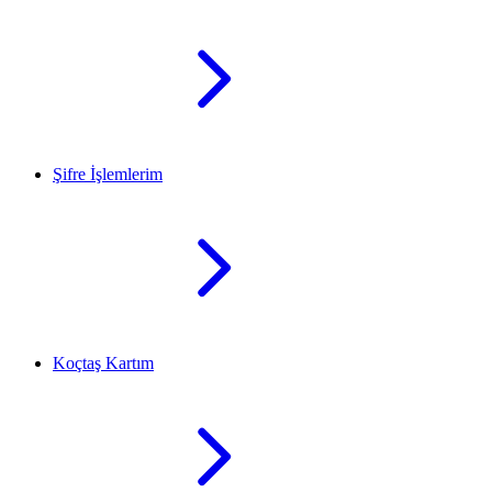
Şifre İşlemlerim
Koçtaş Kartım