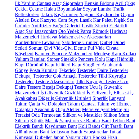
İlk Yardım Çantası
Araç Sigortaları
Benzin Bidonu
Acil Çıkış
Çekici
Çekme Halatı
Boyunluklar
Seyyar Lamba
Trafik
Reflektörleri
Takoz
Kış Ürünleri
Yağmur Kaydırıcılar
Ölçüm
Aletleri
Buz Kazıyıcı
Cam Suyu
Lastik Kar Paleti
Kışlık Set
Ürünler
Antifrizler
Buğu Giderici
Lastik Zinciri
Elektrikli
Araç Şarj İstasyonları
Oto Yedek Parça
Römork
Hırdavat
Malzemeleri
Hırdavat Malzemesi ve Aksesuarları
Yönlendirme Levhaları
Sabitleme Ürünleri
Dübel
Dübel
Setleri
Somun
Çivi
Vida-Çivi
Demir Pul
Vida
Civata
Köşebent
Kapı ve Pencere Malzemeleri
Menteşe
Kapı Kolları
Yalıtım Bantları
Stoper
Sineklik
Pencere Kolu
Kapı Hidroliği
Kapı Dürbünü
Kapı Kilitleri
Kapı Sürgüleri
Anahtarlık
Gönye
Posta Kutuları
Tekerlek
Testereler
Daire Testereler
Dekupaj Testereler
Çok Amaçlı Testereler
Tilki Kuyruğu
Testereler
Testere Aksesuarları
Tilki Kuyruğu Testere Ucu
Daire Testere Bıçağı
Dekupaj Testere Ucu
İş Güvenlik
Malzemeleri
İş Güvenlik Gözlükleri
İş Eldiveni
İş Elbisesi
İş
Ayakkabısı
Diğer İş Güvenlik Ürünleri
Siperlik
Lanyard
Takım Çanta Ve Dolapları
Takım Çantası
Takım ve Hizmet
Dolapları
Avadanlık
Ölçü Aletleri
Metre ve Şerit Metre
Su
Terazisi
Oda Termostatı
Silikon ve Mastikler
Silikon
Mum
Silikon
Köpük
Mastik
Yapıştırıcı ve Bantlar
Bant
Teflon Bant
Elektrik Bandı
Kaydırmaz Bant
Koli Bandı
Çift Taraflı Bant
Alüminyum Bant
İzolasyon Bandı
Yapıştırıcılar
Tutkal
Kimyasal Dübeller
Japon Yapıştırıcıları
Epoksi
Hızlı