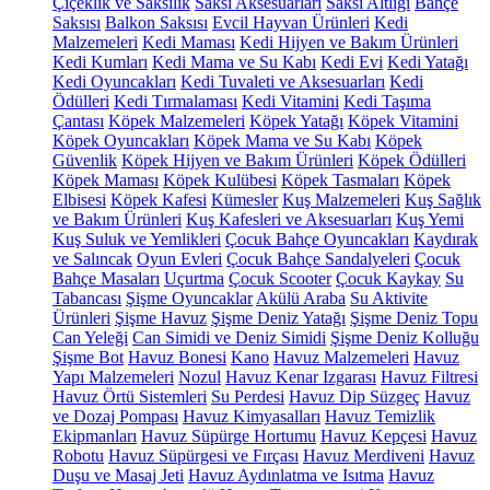
Çiçeklik ve Saksılık
Saksı Aksesuarları
Saksı Altlığı
Bahçe
Saksısı
Balkon Saksısı
Evcil Hayvan Ürünleri
Kedi
Malzemeleri
Kedi Maması
Kedi Hijyen ve Bakım Ürünleri
Kedi Kumları
Kedi Mama ve Su Kabı
Kedi Evi
Kedi Yatağı
Kedi Oyuncakları
Kedi Tuvaleti ve Aksesuarları
Kedi
Ödülleri
Kedi Tırmalaması
Kedi Vitamini
Kedi Taşıma
Çantası
Köpek Malzemeleri
Köpek Yatağı
Köpek Vitamini
Köpek Oyuncakları
Köpek Mama ve Su Kabı
Köpek
Güvenlik
Köpek Hijyen ve Bakım Ürünleri
Köpek Ödülleri
Köpek Maması
Köpek Kulübesi
Köpek Tasmaları
Köpek
Elbisesi
Köpek Kafesi
Kümesler
Kuş Malzemeleri
Kuş Sağlık
ve Bakım Ürünleri
Kuş Kafesleri ve Aksesuarları
Kuş Yemi
Kuş Suluk ve Yemlikleri
Çocuk Bahçe Oyuncakları
Kaydırak
ve Salıncak
Oyun Evleri
Çocuk Bahçe Sandalyeleri
Çocuk
Bahçe Masaları
Uçurtma
Çocuk Scooter
Çocuk Kaykay
Su
Tabancası
Şişme Oyuncaklar
Akülü Araba
Su Aktivite
Ürünleri
Şişme Havuz
Şişme Deniz Yatağı
Şişme Deniz Topu
Can Yeleği
Can Simidi ve Deniz Simidi
Şişme Deniz Kolluğu
Şişme Bot
Havuz Bonesi
Kano
Havuz Malzemeleri
Havuz
Yapı Malzemeleri
Nozul
Havuz Kenar Izgarası
Havuz Filtresi
Havuz Örtü Sistemleri
Su Perdesi
Havuz Dip Süzgeç
Havuz
ve Dozaj Pompası
Havuz Kimyasalları
Havuz Temizlik
Ekipmanları
Havuz Süpürge Hortumu
Havuz Kepçesi
Havuz
Robotu
Havuz Süpürgesi ve Fırçası
Havuz Merdiveni
Havuz
Duşu ve Masaj Jeti
Havuz Aydınlatma ve Isıtma
Havuz