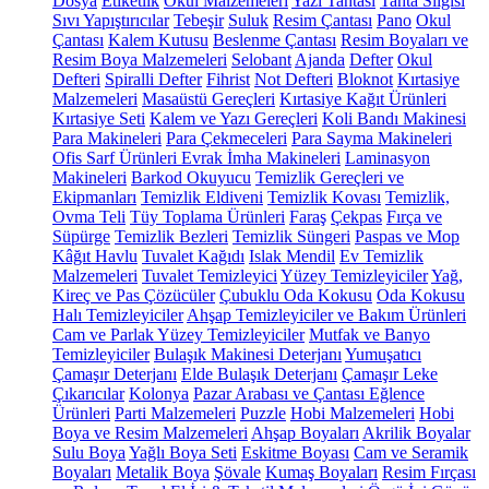
Dosya
Etiketlik
Okul Malzemeleri
Yazı Tahtası
Tahta Silgisi
Sıvı Yapıştırıcılar
Tebeşir
Suluk
Resim Çantası
Pano
Okul
Çantası
Kalem Kutusu
Beslenme Çantası
Resim Boyaları ve
Resim Boya Malzemeleri
Selobant
Ajanda
Defter
Okul
Defteri
Spiralli Defter
Fihrist
Not Defteri
Bloknot
Kırtasiye
Malzemeleri
Masaüstü Gereçleri
Kırtasiye Kağıt Ürünleri
Kırtasiye Seti
Kalem ve Yazı Gereçleri
Koli Bandı Makinesi
Para Makineleri
Para Çekmeceleri
Para Sayma Makineleri
Ofis Sarf Ürünleri
Evrak İmha Makineleri
Laminasyon
Makineleri
Barkod Okuyucu
Temizlik Gereçleri ve
Ekipmanları
Temizlik Eldiveni
Temizlik Kovası
Temizlik,
Ovma Teli
Tüy Toplama Ürünleri
Faraş
Çekpas
Fırça ve
Süpürge
Temizlik Bezleri
Temizlik Süngeri
Paspas ve Mop
Kâğıt Havlu
Tuvalet Kağıdı
Islak Mendil
Ev Temizlik
Malzemeleri
Tuvalet Temizleyici
Yüzey Temizleyiciler
Yağ,
Kireç ve Pas Çözücüler
Çubuklu Oda Kokusu
Oda Kokusu
Halı Temizleyiciler
Ahşap Temizleyiciler ve Bakım Ürünleri
Cam ve Parlak Yüzey Temizleyiciler
Mutfak ve Banyo
Temizleyiciler
Bulaşık Makinesi Deterjanı
Yumuşatıcı
Çamaşır Deterjanı
Elde Bulaşık Deterjanı
Çamaşır Leke
Çıkarıcılar
Kolonya
Pazar Arabası ve Çantası
Eğlence
Ürünleri
Parti Malzemeleri
Puzzle
Hobi Malzemeleri
Hobi
Boya ve Resim Malzemeleri
Ahşap Boyaları
Akrilik Boyalar
Sulu Boya
Yağlı Boya Seti
Eskitme Boyası
Cam ve Seramik
Boyaları
Metalik Boya
Şövale
Kumaş Boyaları
Resim Fırçası