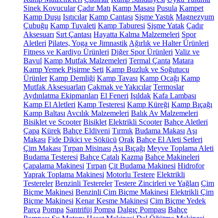
Sinek Kovucular
Çadır Matı
Kamp Masası
Pusula
Kampet
Kamp Duşu
Isıtıcılar
Kamp Çantası
Şişme Yastık
Magnezyum
Çubuğu
Kamp Tuvaleti
Kamp Taburesi
Şişme Yatak
Çadır
Aksesuarı
Sırt Çantası
Hayatta Kalma Malzemeleri
Spor
Aletleri
Pilates, Yoga ve Jimnastik
Ağırlık ve Halter Ürünleri
Fitness ve Kardiyo Ürünleri
Diğer Spor Ürünleri
Valiz ve
Bavul
Kamp Mutfak Malzemeleri
Termal Çanta
Matara
Kamp Yemek Pişirme Seti
Kamp Buzluk ve Soğutucu
Ürünler
Kamp Demliği
Kamp Tavası
Kamp Ocağı
Kamp
Mutfak Aksesuarları
Çakmak ve Yakıcılar
Termoslar
Aydınlatma Ekipmanları
El Feneri
Işıldak
Kafa Lambası
Kamp El Aletleri
Kamp Testeresi
Kamp Küreği
Kamp Bıçağı
Kamp Baltası
Avcılık Malzemeleri
Balık Av Malzemeleri
Bisiklet ve Scooter
Bisiklet
Elektrikli Scooter
Bahçe Aletleri
Çapa
Kürek
Bahçe Eldiveni
Tırmık
Budama Makası
Aşı
Makası
Fide Dikici ve Sökücü
Orak
Bahçe El Aleti Setleri
Çim Makası
Tırpan Misinası
Aşı Bıçağı
Meyve Toplama Aleti
Budama Testeresi
Bahçe Çatalı
Kazma
Bahçe Makineleri
Çapalama Makinesi
Tırpan
Çit Budama Makinesi
Hidrofor
Yaprak Toplama Makinesi
Motorlu Testere
Elektrikli
Testereler
Benzinli Testereler
Testere Zincirleri ve Yağları
Çim
Biçme Makinesi
Benzinli Çim Biçme Makinesi
Elektrikli Çim
Biçme Makinesi
Kenar Kesme Makinesi
Çim Biçme Yedek
Parça
Pompa
Santrifüj Pompa
Dalgıç Pompası
Bahçe