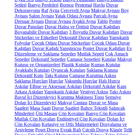
Setleri
Banyo Perdeleri
Bornoz
Peştemal
Havlu
Duvar
Dekorasyonu
Raf
Ayna
Çerçeveli Ayna
Makyaj Aynası
Boy
Aynası
Salon Aynası
Yatak Odası Aynası
Parçalı Ayna
Dresuar Aynası
Duvar Aynası
Ayaklı Ayna
Tablo
Poster
Duvar Panoları
Duvar Halısı ve Örtüsü
Duvar Kağıtları
Boyanabilir Duvar Kağıtları
3 Boyutlu Duvar Kağıtları
Duvar
Stickerları ve Etiketleri
Dekoratif Duvar Kağıtları
Yapışkanlı
Folyolar
Çocuk Odası Duvar Stickerları
Çocuk Odası Duvar
Kağıtları
Duvar Kağıdı Yapıştırıcısı
Poster Duvar Kağıtları
Ev
Düzenleme ve Saklama
Sepetler
Mutfak Sepeti
Çok Amaçlı
Sepetler
Dekoratif Sepetler
Çamaşır Sepetleri
Kutular
Makyaj
Kutusu ve Organizerleri
Plastik Kutular
Kumaş Kutular
Ayakkabı Kutuları
Oyuncak Kutuları
Saklama Kutusu
Dekoratif Kutu
Takı Kutusu
Çamaşır Kurutma Askısı
Saklama Hurçları
Hurçlar
Vakumlu Hurçlar
Halı Hurcu
Askılar
Elbise ve Aksesuar Askıları
Dekoratif Askılar
Kapı
Arkası Askıları
Yapışkanlı Askılar
Vestiyer Askısı
Takı Askısı
Bavul İçi Düzenleyici
Kurutma Makinesi Topu
Şemsiye
Dolap İçi Düzenleyici
Makyaj Çantası
Duvar ve Masa
Saatleri
Masa Saati
Duvar Saatleri
Bahçe Tekstili
Salıncak
Minderleri
Ütü Masası
Çöp Kovaları
Banyo Çöp Kovaları
Mutfak Çöp Kovaları
Endüstriyel Çöp Kovaları
Dolap İçi
Çöp Kovaları
Kırtasiye ve Ofis Malzemeleri
Dosyalama ve
Arşivleme
Poşet Dosya
Evrak Rafı
Çıtçıtlı Dosya
Klasör
Telli