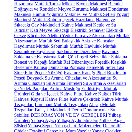
Hazırlama
Mutfak Tartısı
Mikser
Kıyma Makinesi
Blender
Doğrayıcı ve Rondolar
Meyve Kurutma Makinesi
Dondurma
Makinesi
Hamur Yoğurma Makinesi ve Mutfak Şefleri
Yoğurt
Makinesi
Mutfak Robotu
İçecek Hazırlama
Narenciye
Sıkacağı
Çay Makineleri
Kahve Makinesi
Kettle ve Su
Isıtıcılar
Katı Meyve Sıkacağı
Elektrikli Semaver
Elektrikli
Cezve
Küçük Ev Aletleri Yedek Parça ve Aksesuarları
Mutfak
Aksesuarları
Mutfak Seti
Bulaşıklık
Askı ve Kancalar
Kaydırmaz
Mutfak Sabunluk
Mutfak Havluluk
Mutfak
Seramik ve Fayansları
Saklama ve Düzenleme
Kavanoz
Saklama ve Karıştırma Kabı
Çöp Poşeti
Sebzelikler
Saklama
Bonesi ve Kapağı
Mutfak Raf Düzenleyici
Poşetlik
Kaşıklık
Beslenme Kutusu
Damacana Pompası
Ekmeklik
Sefer Tası
Streç Film
Peçete Yüzüğü
Kavanoz Kapağı
Pipet
Buzdolabı
Poşeti
Doypack
Su Arıtma Cihazları ve Aksesuarları
Su
Arıtma Cihazları
Su Arıtma Filtreleri
Su Arıtma Aksesuarları
ve Yedek Parçaları
Arıtma Musluğu
Endüstriyel Mutfak
Ürünleri
Gıda ve İçecek
Kahve
Filtre Kahve Kağıdı
Türk
Kahvesi
Kapsül Kahve
Filtre Kahve
Çekirdek Kahve
Mutfak
Tezgahları
Laminant Mutfak Tezgahları
Ahşap Mutfak
Tezgahları
Bulaşık Makineleri
Derin Dondurucular
Su
Sebilleri
DEKORASYON VE EV GEREÇLERİ
Yılbaşı
Ürünleri
Yılbaşı Ağacı
Yılbaşı Aydınlatmaları
Yılbaşı Ağacı
Süsleri
Yılbaşı Sepeti
Yılbaşı Parti Malzemeleri
Dekoratif
Objeler
Fotoğraf Çerçevesi
Mum
Vazolar
Yapay Çiçekler