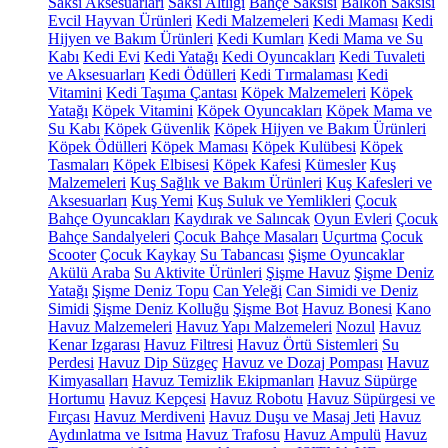
Saksı Aksesuarları
Saksı Altlığı
Bahçe Saksısı
Balkon Saksısı
Evcil Hayvan Ürünleri
Kedi Malzemeleri
Kedi Maması
Kedi
Hijyen ve Bakım Ürünleri
Kedi Kumları
Kedi Mama ve Su
Kabı
Kedi Evi
Kedi Yatağı
Kedi Oyuncakları
Kedi Tuvaleti
ve Aksesuarları
Kedi Ödülleri
Kedi Tırmalaması
Kedi
Vitamini
Kedi Taşıma Çantası
Köpek Malzemeleri
Köpek
Yatağı
Köpek Vitamini
Köpek Oyuncakları
Köpek Mama ve
Su Kabı
Köpek Güvenlik
Köpek Hijyen ve Bakım Ürünleri
Köpek Ödülleri
Köpek Maması
Köpek Kulübesi
Köpek
Tasmaları
Köpek Elbisesi
Köpek Kafesi
Kümesler
Kuş
Malzemeleri
Kuş Sağlık ve Bakım Ürünleri
Kuş Kafesleri ve
Aksesuarları
Kuş Yemi
Kuş Suluk ve Yemlikleri
Çocuk
Bahçe Oyuncakları
Kaydırak ve Salıncak
Oyun Evleri
Çocuk
Bahçe Sandalyeleri
Çocuk Bahçe Masaları
Uçurtma
Çocuk
Scooter
Çocuk Kaykay
Su Tabancası
Şişme Oyuncaklar
Akülü Araba
Su Aktivite Ürünleri
Şişme Havuz
Şişme Deniz
Yatağı
Şişme Deniz Topu
Can Yeleği
Can Simidi ve Deniz
Simidi
Şişme Deniz Kolluğu
Şişme Bot
Havuz Bonesi
Kano
Havuz Malzemeleri
Havuz Yapı Malzemeleri
Nozul
Havuz
Kenar Izgarası
Havuz Filtresi
Havuz Örtü Sistemleri
Su
Perdesi
Havuz Dip Süzgeç
Havuz ve Dozaj Pompası
Havuz
Kimyasalları
Havuz Temizlik Ekipmanları
Havuz Süpürge
Hortumu
Havuz Kepçesi
Havuz Robotu
Havuz Süpürgesi ve
Fırçası
Havuz Merdiveni
Havuz Duşu ve Masaj Jeti
Havuz
Aydınlatma ve Isıtma
Havuz Trafosu
Havuz Ampulü
Havuz