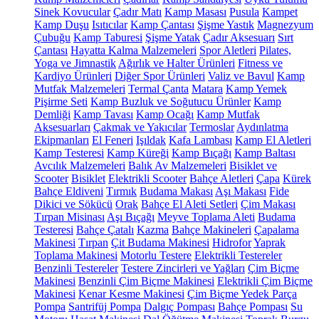
Sinek Kovucular
Çadır Matı
Kamp Masası
Pusula
Kampet
Kamp Duşu
Isıtıcılar
Kamp Çantası
Şişme Yastık
Magnezyum
Çubuğu
Kamp Taburesi
Şişme Yatak
Çadır Aksesuarı
Sırt
Çantası
Hayatta Kalma Malzemeleri
Spor Aletleri
Pilates,
Yoga ve Jimnastik
Ağırlık ve Halter Ürünleri
Fitness ve
Kardiyo Ürünleri
Diğer Spor Ürünleri
Valiz ve Bavul
Kamp
Mutfak Malzemeleri
Termal Çanta
Matara
Kamp Yemek
Pişirme Seti
Kamp Buzluk ve Soğutucu Ürünler
Kamp
Demliği
Kamp Tavası
Kamp Ocağı
Kamp Mutfak
Aksesuarları
Çakmak ve Yakıcılar
Termoslar
Aydınlatma
Ekipmanları
El Feneri
Işıldak
Kafa Lambası
Kamp El Aletleri
Kamp Testeresi
Kamp Küreği
Kamp Bıçağı
Kamp Baltası
Avcılık Malzemeleri
Balık Av Malzemeleri
Bisiklet ve
Scooter
Bisiklet
Elektrikli Scooter
Bahçe Aletleri
Çapa
Kürek
Bahçe Eldiveni
Tırmık
Budama Makası
Aşı Makası
Fide
Dikici ve Sökücü
Orak
Bahçe El Aleti Setleri
Çim Makası
Tırpan Misinası
Aşı Bıçağı
Meyve Toplama Aleti
Budama
Testeresi
Bahçe Çatalı
Kazma
Bahçe Makineleri
Çapalama
Makinesi
Tırpan
Çit Budama Makinesi
Hidrofor
Yaprak
Toplama Makinesi
Motorlu Testere
Elektrikli Testereler
Benzinli Testereler
Testere Zincirleri ve Yağları
Çim Biçme
Makinesi
Benzinli Çim Biçme Makinesi
Elektrikli Çim Biçme
Makinesi
Kenar Kesme Makinesi
Çim Biçme Yedek Parça
Pompa
Santrifüj Pompa
Dalgıç Pompası
Bahçe Pompası
Su