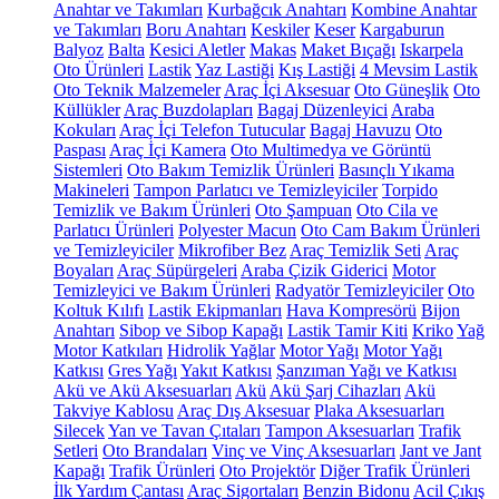
Anahtar ve Takımları
Kurbağcık Anahtarı
Kombine Anahtar
ve Takımları
Boru Anahtarı
Keskiler
Keser
Kargaburun
Balyoz
Balta
Kesici Aletler
Makas
Maket Bıçağı
Iskarpela
Oto Ürünleri
Lastik
Yaz Lastiği
Kış Lastiği
4 Mevsim Lastik
Oto Teknik Malzemeler
Araç İçi Aksesuar
Oto Güneşlik
Oto
Küllükler
Araç Buzdolapları
Bagaj Düzenleyici
Araba
Kokuları
Araç İçi Telefon Tutucular
Bagaj Havuzu
Oto
Paspası
Araç İçi Kamera
Oto Multimedya ve Görüntü
Sistemleri
Oto Bakım Temizlik Ürünleri
Basınçlı Yıkama
Makineleri
Tampon Parlatıcı ve Temizleyiciler
Torpido
Temizlik ve Bakım Ürünleri
Oto Şampuan
Oto Cila ve
Parlatıcı Ürünleri
Polyester Macun
Oto Cam Bakım Ürünleri
ve Temizleyiciler
Mikrofiber Bez
Araç Temizlik Seti
Araç
Boyaları
Araç Süpürgeleri
Araba Çizik Giderici
Motor
Temizleyici ve Bakım Ürünleri
Radyatör Temizleyiciler
Oto
Koltuk Kılıfı
Lastik Ekipmanları
Hava Kompresörü
Bijon
Anahtarı
Sibop ve Sibop Kapağı
Lastik Tamir Kiti
Kriko
Yağ
Motor Katkıları
Hidrolik Yağlar
Motor Yağı
Motor Yağı
Katkısı
Gres Yağı
Yakıt Katkısı
Şanzıman Yağı ve Katkısı
Akü ve Akü Aksesuarları
Akü
Akü Şarj Cihazları
Akü
Takviye Kablosu
Araç Dış Aksesuar
Plaka Aksesuarları
Silecek
Yan ve Tavan Çıtaları
Tampon Aksesuarları
Trafik
Setleri
Oto Brandaları
Vinç ve Vinç Aksesuarları
Jant ve Jant
Kapağı
Trafik Ürünleri
Oto Projektör
Diğer Trafik Ürünleri
İlk Yardım Çantası
Araç Sigortaları
Benzin Bidonu
Acil Çıkış