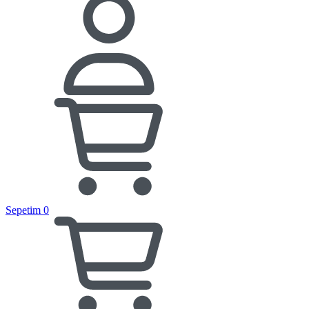
Sepetim
0