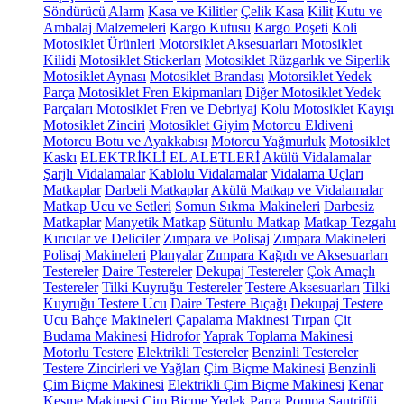
Söndürücü
Alarm
Kasa ve Kilitler
Çelik Kasa
Kilit
Kutu ve
Ambalaj Malzemeleri
Kargo Kutusu
Kargo Poşeti
Koli
Motosiklet Ürünleri
Motorsiklet Aksesuarları
Motosiklet
Kilidi
Motosiklet Stickerları
Motosiklet Rüzgarlık ve Siperlik
Motosiklet Aynası
Motosiklet Brandası
Motorsiklet Yedek
Parça
Motosiklet Fren Ekipmanları
Diğer Motosiklet Yedek
Parçaları
Motosiklet Fren ve Debriyaj Kolu
Motosiklet Kayışı
Motosiklet Zinciri
Motosiklet Giyim
Motorcu Eldiveni
Motorcu Botu ve Ayakkabısı
Motorcu Yağmurluk
Motosiklet
Kaskı
ELEKTRİKLİ EL ALETLERİ
Akülü Vidalamalar
Şarjlı Vidalamalar
Kablolu Vidalamalar
Vidalama Uçları
Matkaplar
Darbeli Matkaplar
Akülü Matkap ve Vidalamalar
Matkap Ucu ve Setleri
Somun Sıkma Makineleri
Darbesiz
Matkaplar
Manyetik Matkap
Sütunlu Matkap
Matkap Tezgahı
Kırıcılar ve Deliciler
Zımpara ve Polisaj
Zımpara Makineleri
Polisaj Makineleri
Planyalar
Zımpara Kağıdı ve Aksesuarları
Testereler
Daire Testereler
Dekupaj Testereler
Çok Amaçlı
Testereler
Tilki Kuyruğu Testereler
Testere Aksesuarları
Tilki
Kuyruğu Testere Ucu
Daire Testere Bıçağı
Dekupaj Testere
Ucu
Bahçe Makineleri
Çapalama Makinesi
Tırpan
Çit
Budama Makinesi
Hidrofor
Yaprak Toplama Makinesi
Motorlu Testere
Elektrikli Testereler
Benzinli Testereler
Testere Zincirleri ve Yağları
Çim Biçme Makinesi
Benzinli
Çim Biçme Makinesi
Elektrikli Çim Biçme Makinesi
Kenar
Kesme Makinesi
Çim Biçme Yedek Parça
Pompa
Santrifüj