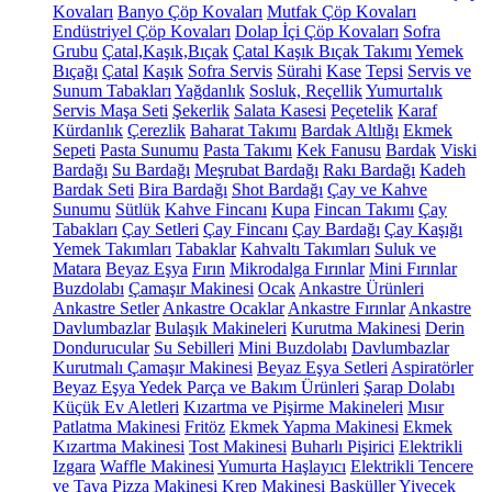
Kovaları
Banyo Çöp Kovaları
Mutfak Çöp Kovaları
Endüstriyel Çöp Kovaları
Dolap İçi Çöp Kovaları
Sofra
Grubu
Çatal,Kaşık,Bıçak
Çatal Kaşık Bıçak Takımı
Yemek
Bıçağı
Çatal
Kaşık
Sofra Servis
Sürahi
Kase
Tepsi
Servis ve
Sunum Tabakları
Yağdanlık
Sosluk, Reçellik
Yumurtalık
Servis Maşa Seti
Şekerlik
Salata Kasesi
Peçetelik
Karaf
Kürdanlık
Çerezlik
Baharat Takımı
Bardak Altlığı
Ekmek
Sepeti
Pasta Sunumu
Pasta Takımı
Kek Fanusu
Bardak
Viski
Bardağı
Su Bardağı
Meşrubat Bardağı
Rakı Bardağı
Kadeh
Bardak Seti
Bira Bardağı
Shot Bardağı
Çay ve Kahve
Sunumu
Sütlük
Kahve Fincanı
Kupa
Fincan Takımı
Çay
Tabakları
Çay Setleri
Çay Fincanı
Çay Bardağı
Çay Kaşığı
Yemek Takımları
Tabaklar
Kahvaltı Takımları
Suluk ve
Matara
Beyaz Eşya
Fırın
Mikrodalga Fırınlar
Mini Fırınlar
Buzdolabı
Çamaşır Makinesi
Ocak
Ankastre Ürünleri
Ankastre Setler
Ankastre Ocaklar
Ankastre Fırınlar
Ankastre
Davlumbazlar
Bulaşık Makineleri
Kurutma Makinesi
Derin
Dondurucular
Su Sebilleri
Mini Buzdolabı
Davlumbazlar
Kurutmalı Çamaşır Makinesi
Beyaz Eşya Setleri
Aspiratörler
Beyaz Eşya Yedek Parça ve Bakım Ürünleri
Şarap Dolabı
Küçük Ev Aletleri
Kızartma ve Pişirme Makineleri
Mısır
Patlatma Makinesi
Fritöz
Ekmek Yapma Makinesi
Ekmek
Kızartma Makinesi
Tost Makinesi
Buharlı Pişirici
Elektrikli
Izgara
Waffle Makinesi
Yumurta Haşlayıcı
Elektrikli Tencere
ve Tava
Pizza Makinesi
Krep Makinesi
Basküller
Yiyecek