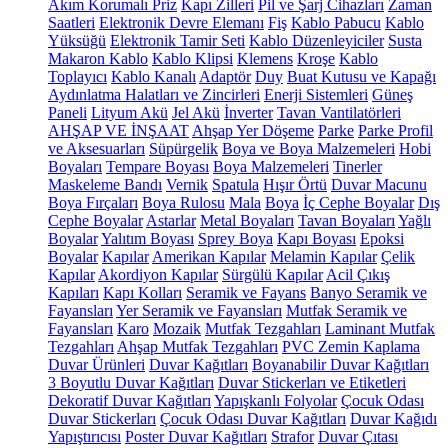
Akım Korumalı Priz
Kapı Zilleri
Pil ve Şarj Cihazları
Zaman
Saatleri
Elektronik Devre Elemanı
Fiş
Kablo Pabucu
Kablo
Yüksüğü
Elektronik Tamir Seti
Kablo Düzenleyiciler
Susta
Makaron Kablo
Kablo Klipsi
Klemens
Kroşe
Kablo
Toplayıcı
Kablo Kanalı
Adaptör
Duy
Buat Kutusu ve Kapağı
Aydınlatma Halatları ve Zincirleri
Enerji Sistemleri
Güneş
Paneli
Lityum Akü
Jel Akü
İnverter
Tavan Vantilatörleri
AHŞAP VE İNŞAAT
Ahşap Yer Döşeme
Parke
Parke Profil
ve Aksesuarları
Süpürgelik
Boya ve Boya Malzemeleri
Hobi
Boyaları
Tempare Boyası
Boya Malzemeleri
Tinerler
Maskeleme Bandı
Vernik
Spatula
Hışır Örtü
Duvar Macunu
Boya Fırçaları
Boya Rulosu
Mala
Boya
İç Cephe Boyalar
Dış
Cephe Boyalar
Astarlar
Metal Boyaları
Tavan Boyaları
Yağlı
Boyalar
Yalıtım Boyası
Sprey Boya
Kapı Boyası
Epoksi
Boyalar
Kapılar
Amerikan Kapılar
Melamin Kapılar
Çelik
Kapılar
Akordiyon Kapılar
Sürgülü Kapılar
Acil Çıkış
Kapıları
Kapı Kolları
Seramik ve Fayans
Banyo Seramik ve
Fayansları
Yer Seramik ve Fayansları
Mutfak Seramik ve
Fayansları
Karo
Mozaik
Mutfak Tezgahları
Laminant Mutfak
Tezgahları
Ahşap Mutfak Tezgahları
PVC Zemin Kaplama
Duvar Ürünleri
Duvar Kağıtları
Boyanabilir Duvar Kağıtları
3 Boyutlu Duvar Kağıtları
Duvar Stickerları ve Etiketleri
Dekoratif Duvar Kağıtları
Yapışkanlı Folyolar
Çocuk Odası
Duvar Stickerları
Çocuk Odası Duvar Kağıtları
Duvar Kağıdı
Yapıştırıcısı
Poster Duvar Kağıtları
Strafor
Duvar Çıtası