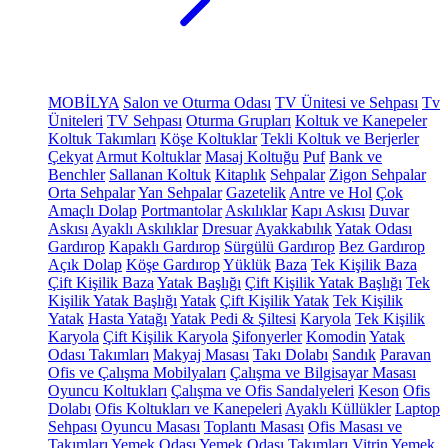
MOBİLYA
Salon ve Oturma Odası
TV Ünitesi ve Sehpası
Tv
Üniteleri
TV Sehpası
Oturma Grupları
Koltuk ve Kanepeler
Koltuk Takımları
Köşe Koltuklar
Tekli Koltuk ve Berjerler
Çekyat
Armut Koltuklar
Masaj Koltuğu
Puf
Bank ve
Benchler
Sallanan Koltuk
Kitaplık
Sehpalar
Zigon Sehpalar
Orta Sehpalar
Yan Sehpalar
Gazetelik
Antre ve Hol
Çok
Amaçlı Dolap
Portmantolar
Askılıklar
Kapı Askısı
Duvar
Askısı
Ayaklı Askılıklar
Dresuar
Ayakkabılık
Yatak Odası
Gardırop
Kapaklı Gardırop
Sürgülü Gardırop
Bez Gardırop
Açık Dolap
Köşe Gardırop
Yüklük
Baza
Tek Kişilik Baza
Çift Kişilik Baza
Yatak Başlığı
Çift Kişilik Yatak Başlığı
Tek
Kişilik Yatak Başlığı
Yatak
Çift Kişilik Yatak
Tek Kişilik
Yatak
Hasta Yatağı
Yatak Pedi & Şiltesi
Karyola
Tek Kişilik
Karyola
Çift Kişilik Karyola
Şifonyerler
Komodin
Yatak
Odası Takımları
Makyaj Masası
Takı Dolabı
Sandık
Paravan
Ofis ve Çalışma Mobilyaları
Çalışma ve Bilgisayar Masası
Oyuncu Koltukları
Çalışma ve Ofis Sandalyeleri
Keson
Ofis
Dolabı
Ofis Koltukları ve Kanepeleri
Ayaklı Küllükler
Laptop
Sehpası
Oyuncu Masası
Toplantı Masası
Ofis Masası ve
Takımları
Yemek Odası
Yemek Odası Takımları
Vitrin
Yemek