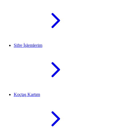
Şifre İşlemlerim
Koçtaş Kartım