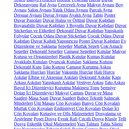
Dekorasyonu
Raf
Ayna
Çerçeveli Ayna
Makyaj Aynası
Boy
Aynası
Salon Aynası
Yatak Odası Aynası
Parçalı Ayna
Dresuar Aynası
Duvar Aynası
Ayaklı Ayna
Tablo
Poster
Duvar Panoları
Duvar Halısı ve Örtüsü
Duvar Kağıtları
Boyanabilir Duvar Kağıtları
3 Boyutlu Duvar Kağıtları
Duvar
Stickerları ve Etiketleri
Dekoratif Duvar Kağıtları
Yapışkanlı
Folyolar
Çocuk Odası Duvar Stickerları
Çocuk Odası Duvar
Kağıtları
Duvar Kağıdı Yapıştırıcısı
Poster Duvar Kağıtları
Ev
Düzenleme ve Saklama
Sepetler
Mutfak Sepeti
Çok Amaçlı
Sepetler
Dekoratif Sepetler
Çamaşır Sepetleri
Kutular
Makyaj
Kutusu ve Organizerleri
Plastik Kutular
Kumaş Kutular
Ayakkabı Kutuları
Oyuncak Kutuları
Saklama Kutusu
Dekoratif Kutu
Takı Kutusu
Çamaşır Kurutma Askısı
Saklama Hurçları
Hurçlar
Vakumlu Hurçlar
Halı Hurcu
Askılar
Elbise ve Aksesuar Askıları
Dekoratif Askılar
Kapı
Arkası Askıları
Yapışkanlı Askılar
Vestiyer Askısı
Takı Askısı
Bavul İçi Düzenleyici
Kurutma Makinesi Topu
Şemsiye
Dolap İçi Düzenleyici
Makyaj Çantası
Duvar ve Masa
Saatleri
Masa Saati
Duvar Saatleri
Bahçe Tekstili
Salıncak
Minderleri
Ütü Masası
Çöp Kovaları
Banyo Çöp Kovaları
Mutfak Çöp Kovaları
Endüstriyel Çöp Kovaları
Dolap İçi
Çöp Kovaları
Kırtasiye ve Ofis Malzemeleri
Dosyalama ve
Arşivleme
Poşet Dosya
Evrak Rafı
Çıtçıtlı Dosya
Klasör
Telli
Dosya
Etiketlik
Okul Malzemeleri
Yazı Tahtası
Tahta Silgisi