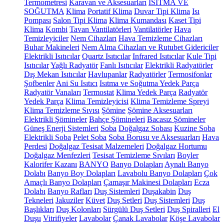
Termometresi
Karavan ve Aksesuarları
ISITMA VE
SOĞUTMA
Klima
Portatif Klima
Duvar Tipi Klima
Isı
Pompası
Salon Tipi Klima
Klima Kumandası
Kaset Tipi
Klima
Kombi
Tavan Vantilatörleri
Vantilatörler
Hava
Temizleyiciler
Nem Cihazları
Hava Temizleme Cihazları
Buhar Makineleri
Nem Alma Cihazları ve Rutubet Gidericiler
Elektrikli Isıtıcılar
Quartz Isıtıcılar
Infrared Isıtıcılar
Kule Tipi
Isıtıcılar
Yağlı Radyatör
Fanlı Isıtıcılar
Elektrikli Radyatörler
Dış Mekan Isıtıcılar
Havlupanlar
Radyatörler
Termosifonlar
Şofbenler
Ani Su Isıtıcı
Isıtma ve Soğutma Yedek Parça
Radyatör Vanaları
Termostat
Klima Yedek Parça
Radyatör
Yedek Parça
Klima Temizleyicisi
Klima Temizleme Spreyi
Klima Temizleme Sıvısı
Şömine
Şömine Aksesuarları
Elektrikli Şömineler
Bahçe Şömineleri
Bacasız Şömineler
Güneş Enerji Sistemleri
Soba
Doğalgaz Sobası
Kuzine Soba
Elektrikli Soba
Pelet Soba
Soba Borusu ve Aksesuarları
Hava
Perdesi
Doğalgaz Tesisat Malzemeleri
Doğalgaz Hortumu
Doğalgaz Menfezleri
Tesisat Temizleme Sıvıları
Boyler
Kalorifer Kazanı
BANYO
Banyo Dolapları
Aynalı Banyo
Dolabı
Banyo Boy Dolapları
Lavabolu Banyo Dolapları
Çok
Amaçlı Banyo Dolapları
Çamaşır Makinesi Dolapları
Ecza
Dolabı
Banyo Rafları
Duş Sistemleri
Duşakabin
Duş
Tekneleri
Jakuziler
Küvet
Duş Setleri
Duş Sistemleri
Duş
Başlıkları
Duş Kolonları
Sürgülü Duş Setleri
Duş Spiralleri
El
Duşu
Vitrifiyeler
Lavabolar
Çanak Lavabolar
Köşe Lavabolar