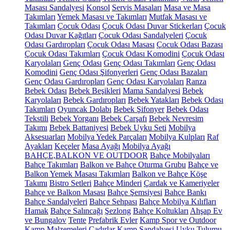
Masası Sandalyesi
Konsol
Servis Masaları
Masa ve Masa
Takımları
Yemek Masası ve Takımları
Mutfak Masası ve
Takımları
Çocuk Odası
Çocuk Odası Duvar Stickerları
Çocuk
Odası Duvar Kağıtları
Çocuk Odası Sandalyeleri
Çocuk
Odası Gardıropları
Çocuk Odası Masası
Çocuk Odası Bazası
Çocuk Odası Takımları
Çocuk Odası Komodini
Çocuk Odası
Karyolaları
Genç Odası
Genç Odası Takımları
Genç Odası
Komodini
Genç Odası Şifonyerleri
Genç Odası Bazaları
Genç Odası Gardıropları
Genç Odası Karyolaları
Ranza
Bebek Odası
Bebek Beşikleri
Mama Sandalyesi
Bebek
Karyolaları
Bebek Gardıropları
Bebek Yatakları
Bebek Odası
Takımları
Oyuncak Dolabı
Bebek Şifonyer
Bebek Odası
Tekstili
Bebek Yorganı
Bebek Çarşafı
Bebek Nevresim
Takımı
Bebek Battaniyesi
Bebek Uyku Seti
Mobilya
Aksesuarları
Mobilya Yedek Parçaları
Mobilya Kulpları
Raf
Ayakları
Keçeler
Masa Ayağı
Mobilya Ayağı
BAHÇE,BALKON VE OUTDOOR
Bahçe Mobilyaları
Bahçe Takımları
Balkon ve Bahçe Oturma Grubu
Bahçe ve
Balkon Yemek Masası Takımları
Balkon ve Bahçe Köşe
Takımı
Bistro Setleri
Bahçe Minderi
Çardak ve Kameriyeler
Bahçe ve Balkon Masası
Bahçe Şemsiyesi
Bahçe Bankı
Bahçe Sandalyeleri
Bahçe Sehpası
Bahçe Mobilya Kılıfları
Hamak
Bahçe Salıncağı
Şezlong
Bahçe Koltukları
Ahşap Ev
ve Bungalov
Tente
Prefabrik Evler
Kamp Spor ve Outdoor
Kamp Malzemeleri
Çadırlar
Kamp Sandalyesi
Uyku Tulumu