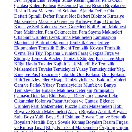
Sıvı Yapıştırıcılar
Tebeşir
Suluk
Resim Çantası
Pano
Okul
Çantası
Kalem Kutusu
Beslenme Çantası
Resim Boyaları ve
Resim Boya Malzemeleri
Selobant
Ajanda
Defter
Okul
Defteri
Spiralli Defter
Fihrist
Not Defteri
Bloknot
Kırtasiye
Malzemeleri
Masaüstü Gereçleri
Kırtasiye Kağıt Ürünleri
Kırtasiye Seti
Kalem ve Yazı Gereçleri
Koli Bandı Makinesi
Para Makineleri
Para Çekmeceleri
Para Sayma Makineleri
Ofis Sarf Ürünleri
Evrak İmha Makineleri
Laminasyon
Makineleri
Barkod Okuyucu
Temizlik Gereçleri ve
Ekipmanları
Temizlik Eldiveni
Temizlik Kovası
Temizlik,
Ovma Teli
Tüy Toplama Ürünleri
Faraş
Çekpas
Fırça ve
Süpürge
Temizlik Bezleri
Temizlik Süngeri
Paspas ve Mop
Kâğıt Havlu
Tuvalet Kağıdı
Islak Mendil
Ev Temizlik
Malzemeleri
Tuvalet Temizleyici
Yüzey Temizleyiciler
Yağ,
Kireç ve Pas Çözücüler
Çubuklu Oda Kokusu
Oda Kokusu
Halı Temizleyiciler
Ahşap Temizleyiciler ve Bakım Ürünleri
Cam ve Parlak Yüzey Temizleyiciler
Mutfak ve Banyo
Temizleyiciler
Bulaşık Makinesi Deterjanı
Yumuşatıcı
Çamaşır Deterjanı
Elde Bulaşık Deterjanı
Çamaşır Leke
Çıkarıcılar
Kolonya
Pazar Arabası ve Çantası
Eğlence
Ürünleri
Parti Malzemeleri
Puzzle
Hobi Malzemeleri
Hobi
Boya ve Resim Malzemeleri
Ahşap Boyaları
Akrilik Boyalar
Sulu Boya
Yağlı Boya Seti
Eskitme Boyası
Cam ve Seramik
Boyaları
Metalik Boya
Şövale
Kumaş Boyaları
Resim Fırçası
ve Rulosu
Tuval
El İşi & Tekstil Malzemeleri
Örgü İpi
Güpür