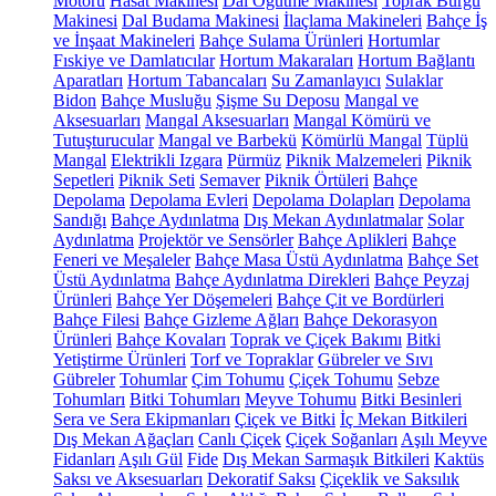
Motoru
Hasat Makinesi
Dal Öğütme Makinesi
Toprak Burgu
Makinesi
Dal Budama Makinesi
İlaçlama Makineleri
Bahçe İş
ve İnşaat Makineleri
Bahçe Sulama Ürünleri
Hortumlar
Fıskiye ve Damlatıcılar
Hortum Makaraları
Hortum Bağlantı
Aparatları
Hortum Tabancaları
Su Zamanlayıcı
Sulaklar
Bidon
Bahçe Musluğu
Şişme Su Deposu
Mangal ve
Aksesuarları
Mangal Aksesuarları
Mangal Kömürü ve
Tutuşturucular
Mangal ve Barbekü
Kömürlü Mangal
Tüplü
Mangal
Elektrikli Izgara
Pürmüz
Piknik Malzemeleri
Piknik
Sepetleri
Piknik Seti
Semaver
Piknik Örtüleri
Bahçe
Depolama
Depolama Evleri
Depolama Dolapları
Depolama
Sandığı
Bahçe Aydınlatma
Dış Mekan Aydınlatmalar
Solar
Aydınlatma
Projektör ve Sensörler
Bahçe Aplikleri
Bahçe
Feneri ve Meşaleler
Bahçe Masa Üstü Aydınlatma
Bahçe Set
Üstü Aydınlatma
Bahçe Aydınlatma Direkleri
Bahçe Peyzaj
Ürünleri
Bahçe Yer Döşemeleri
Bahçe Çit ve Bordürleri
Bahçe Filesi
Bahçe Gizleme Ağları
Bahçe Dekorasyon
Ürünleri
Bahçe Kovaları
Toprak ve Çiçek Bakımı
Bitki
Yetiştirme Ürünleri
Torf ve Topraklar
Gübreler ve Sıvı
Gübreler
Tohumlar
Çim Tohumu
Çiçek Tohumu
Sebze
Tohumları
Bitki Tohumları
Meyve Tohumu
Bitki Besinleri
Sera ve Sera Ekipmanları
Çiçek ve Bitki
İç Mekan Bitkileri
Dış Mekan Ağaçları
Canlı Çiçek
Çiçek Soğanları
Aşılı Meyve
Fidanları
Aşılı Gül
Fide
Dış Mekan Sarmaşık Bitkileri
Kaktüs
Saksı ve Aksesuarları
Dekoratif Saksı
Çiçeklik ve Saksılık