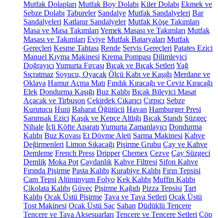
Mutfak Dolapları
Mutfak Boy Dolabı
Kiler Dolabı
Ekmek ve
Sebze Dolabı
Tabureler
Sandalye
Mutfak Sandalyeleri
Bar
Sandalyeleri
Katlanır Sandalyeler
Mutfak Köşe Takımları
Masa ve Masa Takımları
Yemek Masası ve Takımları
Mutfak
Masası ve Takımları
Eviye
Mutfak Bataryaları
Mutfak
Gereçleri
Kesme Tahtası
Rende
Servis Gereçleri
Patates Ezici
Manuel Kıyma Makinesi
Krema Pompası
Dilimleyici
Doğrayıcı
Yumurta Fırçası
Bıçak ve Bıçak Setleri
Yağ
Sıçratmaz
Soyucu, Oyacak
Ölçü Kabı ve Kaşığı
Merdane ve
Oklava
Hamur Açma Matı
Fındık Kıracağı ve Ceviz Kıracağı
Elek
Dondurma Kaşığı
Buz Kalıbı
Bıçak Bileyici Masat
Açacak ve Tirbuşon
Çekirdek Çıkarıcı
Çırpıcı
Sebze
Kurutucu
Huni
Baharat Öğütücü
Havan
Hamburger Presi
Sarımsak Ezici
Kaşık ve Kepçe Altlığı
Bıçak Standı
Süzgeç
Nihale
İçli Köfte Aparatı
Yumurta Zamanlayıcı
Dondurma
Kalıbı
Buz Kovası
Et Dövme Aleti
Sarma Makinesi
Kahve
Değirmenleri
Limon Sıkacağı
Pişirme Grubu
Çay ve Kahve
Demleme
French Press
Dripper
Chemex
Cezve
Çay Süzgeci
Demlik
Moka Pot
Çaydanlık
Kahve Filtresi
Sifon Kahve
Fırında Pişirme
Pasta Kalıbı
Kurabiye Kalıbı
Fırın Tepsisi
Cam Tepsi
Alüminyum Folyo
Kek Kalıbı
Muffin Kalıbı
Çikolata Kalıbı
Güveç
Pişirme Kağıdı
Pizza Tepsisi
Tart
Kalıbı
Ocak Üstü Pişirme
Tava ve Tava Setleri
Ocak Üstü
Tost Makinesi
Ocak Üstü Sac
Sahan
Düdüklü Tencere
Tencere ve Tava Aksesuarları
Tencere ve Tencere Setleri
Çöp