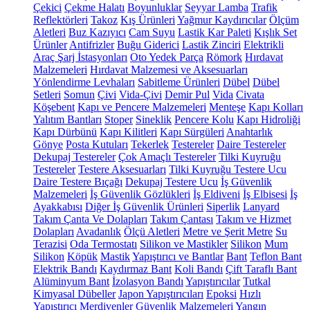
Çekici
Çekme Halatı
Boyunluklar
Seyyar Lamba
Trafik
Reflektörleri
Takoz
Kış Ürünleri
Yağmur Kaydırıcılar
Ölçüm
Aletleri
Buz Kazıyıcı
Cam Suyu
Lastik Kar Paleti
Kışlık Set
Ürünler
Antifrizler
Buğu Giderici
Lastik Zinciri
Elektrikli
Araç Şarj İstasyonları
Oto Yedek Parça
Römork
Hırdavat
Malzemeleri
Hırdavat Malzemesi ve Aksesuarları
Yönlendirme Levhaları
Sabitleme Ürünleri
Dübel
Dübel
Setleri
Somun
Çivi
Vida-Çivi
Demir Pul
Vida
Civata
Köşebent
Kapı ve Pencere Malzemeleri
Menteşe
Kapı Kolları
Yalıtım Bantları
Stoper
Sineklik
Pencere Kolu
Kapı Hidroliği
Kapı Dürbünü
Kapı Kilitleri
Kapı Sürgüleri
Anahtarlık
Gönye
Posta Kutuları
Tekerlek
Testereler
Daire Testereler
Dekupaj Testereler
Çok Amaçlı Testereler
Tilki Kuyruğu
Testereler
Testere Aksesuarları
Tilki Kuyruğu Testere Ucu
Daire Testere Bıçağı
Dekupaj Testere Ucu
İş Güvenlik
Malzemeleri
İş Güvenlik Gözlükleri
İş Eldiveni
İş Elbisesi
İş
Ayakkabısı
Diğer İş Güvenlik Ürünleri
Siperlik
Lanyard
Takım Çanta Ve Dolapları
Takım Çantası
Takım ve Hizmet
Dolapları
Avadanlık
Ölçü Aletleri
Metre ve Şerit Metre
Su
Terazisi
Oda Termostatı
Silikon ve Mastikler
Silikon
Mum
Silikon
Köpük
Mastik
Yapıştırıcı ve Bantlar
Bant
Teflon Bant
Elektrik Bandı
Kaydırmaz Bant
Koli Bandı
Çift Taraflı Bant
Alüminyum Bant
İzolasyon Bandı
Yapıştırıcılar
Tutkal
Kimyasal Dübeller
Japon Yapıştırıcıları
Epoksi
Hızlı
Yapıştırıcı
Merdivenler
Güvenlik Malzemeleri
Yangın