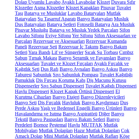
Dolap Uyumlu Lavabo
Ayaklı Lavabolar
Klozet
Duvara Sıfır
Klozetler
Asma Klozetler
Klozet Kapakları
Pisuvar
Tuvalet
Taşı
Batarya ve Musluklar
Lavabo Bataryaları
Mutfak
Bataryaları
Su Tasarruf Aparatı
Banyo Bataryaları
Musluk
Duş Bataryaları
Batarya Setleri
Fotoselli Batarya
Ara Musluk
Pisuvar Musluğu
Batarya ve Musluk Yedek Parçaları
Sifon
Lavabo Sifonu
Eviye Sifonu
Yer Sifonu
Sifon Aksesuarları ve
Parçaları
Rezervuar ve Aksesuarları
Rezervuar Kumanda
Paneli
Rezervuar Seti
Rezervuar İç Takımı
Banyo Bakım
Setleri
Yara Bandı
Lif ve Süngerler
Sıcak Su Torbası
Cımbız
Sabun
Tırnak Makası
Banyo Seramik ve Fayansları
Banyo
Aksesuarları
Tuvalet ve Klozet Fırçaları
Ayaklı Fırçalık ve
Kağıtlık Seti
Duş Rafı
Banyo Aynaları
Banyo Askısı
Banyo
Taburesi
Sabunluk
Sıvı Sabunluk Pompası
Tuvalet Kağıtlığı
Pamukluk
Diş Fırçası Koruma Kabı
Diş Macunu Kutusu
Dispenserler
Sıvı Sabun Dispenseri
Tuvalet Kağıdı Dispenseri
Havlu Dispenseri
Klozet Kapak Örtüsü Dispenseri
El
Kurutma Cihazları
Banyo Etajeri
Banyo Düzenleyicileri
Banyo Seti
Diş Fırçalık
Havluluk
Banyo Kaydırmazı
Duş
Perde Askısı
Yaşlı ve Bedensel Engelli Banyo Ürünleri
Banyo
Havalandırma ve Isıtma
Banyo Aspiratörü
Diğer
Banyo
Tekstil
Banyo Paspasları
Banyo Bakım Setleri
Banyo
Perdeleri
Bornoz
Peştemal
Havlu
MUTFAK
Mutfak
Mobilyaları
Mutfak Dolapları
Hazır Mutfak Dolapları
Çok
Amaçlı Dolap
Mini Mutfak Dolapları
Mutfak Rafları
Köşe