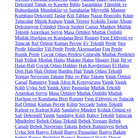
Dekoratif Tabak ve Kaseler
Biblo
Şaraplıklar
Tütsülük ve
Buhurdanlık
Mumluklar ve Şamdanlar
Meyvelik
Magnet
Kumbara
Dekoratif Taşlar
Kül Tablası
Nazar Boncuğu
Kitap
Tutucular
Müzik Kutusu
Yatak Tepsisi
Kokulu Taşlar
Ahşap
Dekorasyon Ürünleri
Duvar Süsleri
Cansız Manken
Mutfak
Tekstili
Amerikan Servis
Masa Örtüleri
Mutfak Önlüğü
Mutfak Havlusu ve Kurulama Bezi
Runner
Fırın Eldiveni ve
Tutacak
Raf Örtüsü
Kumaş Peçete
Ev Tekstili
Perde
Stor
Perde
Jaluziler
Tül Perde
Perde Aksesuarları
Fon Perde
Rustik Perde
Çocuk Odası Perdesi
Güneşlik
Mutfak Perdeleri
Halı
Yolluk
Mutfak Halısı
Makine Halısı
Shaggy Halı
Jüt ve
Hasır Halı
Çocuk Odası Halıları
Halı Kaydırmazı
El Halısı
Deri Halı
Halı Örtüsü
Bambu Halı
Yatak Odası Tekstili
Yorgan
Nevresim Takımı
Pike ve Pike Takımı
Yatak Örtüsü
Çarşaf
Battaniye
Yatak Alezi & Koruyucusu
Yastık
Yastık
Kılıfı
Uyku Seti
Yastık Alezi
Paspaslar
Mutfak Tekstili
Amerikan Servis
Masa Örtüleri
Mutfak Önlüğü
Mutfak
Havlusu ve Kurulama Bezi
Runner
Fırın Eldiveni ve Tutacak
Raf Örtüsü
Kumaş Peçete
Kilim
Seccade
Salon Tekstili
Kırlent ve Kırlent Kılıfı
Sandalye Minderi
Koltuk Örtüsü ve
Şalı
Dekoratif Yastık
Sandalye Kılıfı
Bahçe Tekstili
Salıncak
Minderleri
Bebek Odası Tekstili
Bebek Yorganı
Bebek
Çarşafı
Bebek Nevresim Takımı
Bebek Battaniyesi
Bebek
Uyku Seti
Banyo Tekstil
Banyo Paspasları
Banyo Bakım
Setleri
Banyo Perdeleri
Bornoz
Peştemal
Havlu
Duvar