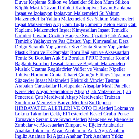
Duvar Kaplama
Silikon ve Mastikler
Silikon
Mum Silikon
Köpük
Mastik
Tavan Ürünleri
Kartonpiyer
Tavan Kaplama
İnşaat ve İzolasyon
İzolasyon Malzemeleri
Su Yalıtım
Malzemeleri
Isı Yalıtım Malzemeleri
Ses Yalıtım Malzemeleri
İnşaat Malzemeleri
Alçı
Cam Tuğla
Çimento
Beton Harcı
Çatı
Kaplama Malzemeleri
İnşaat Kimyasalları
İnşaat Temizlik
Ürünleri
Lavabo Çözücü
Harç ve Sıva Çözücü
Çok Amaçlı
Temizlik
Yağlayıcı ve Pas Çözücü
Yapı Kimyasalları
Derz
Dolgu
Seramik Yapıştırıcılar
Sıvı Conta
Strafor Yapıştırılar
Plastik Boru ve Ek Parçalar
Boru Bağlantı ve Aksesuarları
Temiz Su Boruları
Atık Su Boruları
PPRC Borular
Kombi
Bağlantı Boruları
Tesisat Tamir ve Bağlantı Malzemeleri
Musluk Uzatma
Regülatörler
Valfler ve Vanalar
Nipeller
Tahliye Hortumu
Conta
Taharet Çubuğu
Fittings
Tıpalar ve
Süzgeçler
İnşaat Makineleri
Elektrikli Vinçler
Taşıma
Arabaları
Caraskallar
Havlupanlar
Ahşaplar
Masif Paneller
Keresteler
Ahşap Seperatörler
Ahşap Çatı Malzemeleri
Çatı
Penceresi
Çatı Merdiveni
Ahşap Merdivenler
Trabzan
Sundurma
Menfezler
Banyo Menfezi
Su Deposu
HIRDAVAT EL ALETLERİ VE OTO
El Aletleri
Lokma ve
Lokma Takımları
Çekiç
El Testereleri
Kesici Grubu
Pense
Tornavida
Seramik ve Sıvacı Aletleri
Mengene ve İşkenceler
Zımbalar ve Aksesuarları
Zımpara ve Eğeler
Anahtarlar
Anahtar Takımları
Alyan Anahtarları
Açık Ağız Anahtar
İngiliz Anahtarı
İki Ağızlı Anahtar
Tork Anahtarı
Yıldız