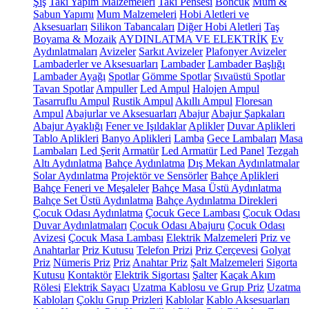
Şiş
Takı Yapım Malzemeleri
Takı Pensesi
Boncuk
Mum &
Sabun Yapımı
Mum Malzemeleri
Hobi Aletleri ve
Aksesuarları
Silikon Tabancaları
Diğer Hobi Aletleri
Taş
Boyama & Mozaik
AYDINLATMA VE ELEKTRİK
Ev
Aydınlatmaları
Avizeler
Sarkıt Avizeler
Plafonyer Avizeler
Lambaderler ve Aksesuarları
Lambader
Lambader Başlığı
Lambader Ayağı
Spotlar
Gömme Spotlar
Sıvaüstü Spotlar
Tavan Spotlar
Ampuller
Led Ampul
Halojen Ampul
Tasarruflu Ampul
Rustik Ampul
Akıllı Ampul
Floresan
Ampul
Abajurlar ve Aksesuarları
Abajur
Abajur Şapkaları
Abajur Ayaklığı
Fener ve Işıldaklar
Aplikler
Duvar Aplikleri
Tablo Aplikleri
Banyo Aplikleri
Lamba
Gece Lambaları
Masa
Lambaları
Led Şerit
Armatür
Led Armatür
Led Panel
Tezgah
Altı Aydınlatma
Bahçe Aydınlatma
Dış Mekan Aydınlatmalar
Solar Aydınlatma
Projektör ve Sensörler
Bahçe Aplikleri
Bahçe Feneri ve Meşaleler
Bahçe Masa Üstü Aydınlatma
Bahçe Set Üstü Aydınlatma
Bahçe Aydınlatma Direkleri
Çocuk Odası Aydınlatma
Çocuk Gece Lambası
Çocuk Odası
Duvar Aydınlatmaları
Çocuk Odası Abajuru
Çocuk Odası
Avizesi
Çocuk Masa Lambası
Elektrik Malzemeleri
Priz ve
Anahtarlar
Priz Kutusu
Telefon Prizi
Priz Çerçevesi
Golyat
Priz
Nümeris Priz
Priz
Anahtar Priz
Şalt Malzemeleri
Sigorta
Kutusu
Kontaktör
Elektrik Sigortası
Şalter
Kaçak Akım
Rölesi
Elektrik Sayacı
Uzatma Kablosu ve Grup Priz
Uzatma
Kabloları
Çoklu Grup Prizleri
Kablolar
Kablo Aksesuarları