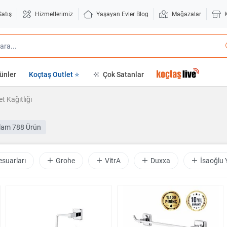
Satış
Hizmetlerimiz
Yaşayan Evler Blog
Mağazalar
ünler
Koçtaş Outlet ⭐
Çok Satanlar
t Kağıtlığı
lam
788 Ürün
suarları
Grohe
VitrA
Duxxa
İsaoğlu 