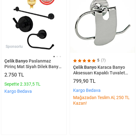
Sponsorlu
5
(7)
Çelik Banyo
Paslanmaz
Pirinç Mat Siyah Dilek Banyo
Çelik Banyo
Karaca Banyo
Aksesuar Set Havluluk-
Aksesuarı Kapaklı Tuvalet
2.750 TL
askılık-tuvalet Kağıtlık
Kağıtlığı
799,90 TL
Sepette 2.337,5 TL
Kargo Bedava
Kargo Bedava
Mağazadan Teslim Al, 250 TL
Kazan!