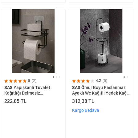
5
(2)
4.2
(5)
SAS
Yapışkanlı Tuvalet
SAS
Ömür Boyu Paslanmaz
Kağıtlığı Delmesiz
Ayaklı Wc Kağıtlı Yedek Kağıt
Vidalamasız Metal Banyo
Hazneli Tuvalet Kağıtlığı
222,85 TL
312,38 TL
Kağıtlık Askısı Siyah S-120
Yuvarlak Siyah
Kargo Bedava