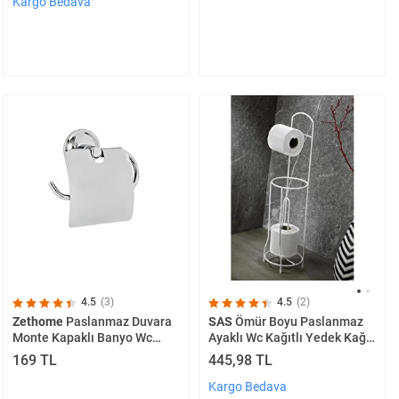
Kargo Bedava
4.5
(3)
4.5
(2)
Zethome
Paslanmaz Duvara
SAS
Ömür Boyu Paslanmaz
Monte Kapaklı Banyo Wc
Ayaklı Wc Kağıtlı Yedek Kağıt
Tuvalet Kağıtlığı
Hazneli Tuvalet Kağıtlığı
169 TL
445,98 TL
Yuvarlak Beyaz
Kargo Bedava