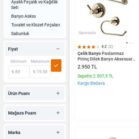
Ayaklı Fırçalık ve Kağıtlık
Seti
Banyo Askısı
Tuvalet ve Klozet Fırçaları
Sponsorlu
Sabunluk
Sıvı Sabunluk Pompası
4.2
(2)
Fiyat
Pamukluk
Çelik Banyo
Paslanmaz
Pirinç Dilek Banyo Aksesuar
Diş Fırçası Koruma Kabı
Minimum
Maksimum
Set Havluluk-askılık-tuvalet
2.950 TL
Diş Macunu Kutusu
Kağıtlık Altın Gold
Sepette 2.507,5 TL
Dispenserler
Kargo Bedava
Banyo Etajeri
Ürün Puanı
Banyo Düzenleyicileri
Banyo Seti
Mağaza Puanı
Diş Fırçalık
Havluluk
Banyo Kaydırmazı
Marka