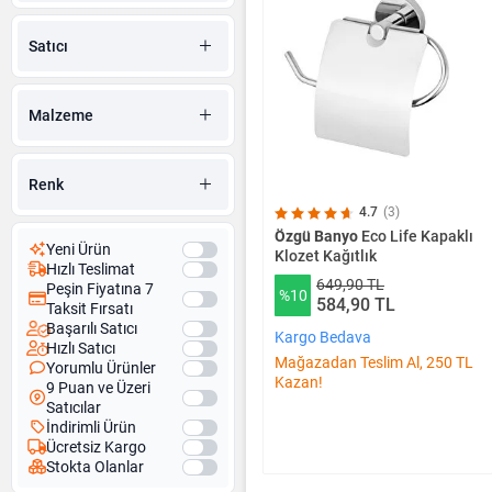
Duş Perde Askısı
Banyo Aynaları
Satıcı
Yaşlı ve Bedensel Engelli
Banyo Ürünleri
Malzeme
Renk
4.7
(3)
Özgü Banyo
Eco Life Kapaklı
Yeni Ürün
Klozet Kağıtlık
Hızlı Teslimat
649,90 TL
Peşin Fiyatına 7
%10
584,90 TL
Taksit Fırsatı
Başarılı Satıcı
Kargo Bedava
Hızlı Satıcı
Mağazadan Teslim Al, 250 TL
Yorumlu Ürünler
Kazan!
9 Puan ve Üzeri
Satıcılar
İndirimli Ürün
Ücretsiz Kargo
Stokta Olanlar