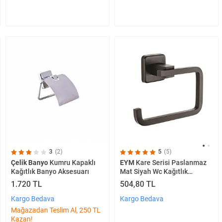
3
(2)
5
(5)
Çelik Banyo
Kumru Kapaklı
EYM
Kare Serisi Paslanmaz
Kağıtlık Banyo Aksesuarı
Mat Siyah Wc Kağıtlık
Tuvalet Kağıtlığı
1.720 TL
504,80 TL
Kargo Bedava
Kargo Bedava
Mağazadan Teslim Al, 250 TL
Kazan!