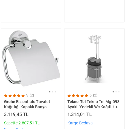
5
(2)
5
(2)
Grohe
Essentials Tuvalet
Tekno-Tel
Tekno Tel Mg-098
Kağıtlığı Kapaklı Banyo
Ayaklı Yedekli Wc Kağıtlık +
Aksesuarı - 40367001
Çöp Kovası Krom
3.119,45 TL
1.314,01 TL
Sepette 2.807,51 TL
Kargo Bedava