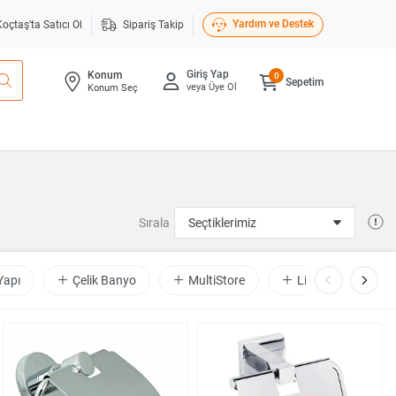
Yardım ve Destek
Koçtaş'ta Satıcı Ol
Sipariş Takip
Giriş Yap
Konum
0
Sepetim
veya Üye Ol
Konum Seç
Sırala
Yapı
Çelik Banyo
MultiStore
Line Bathroom