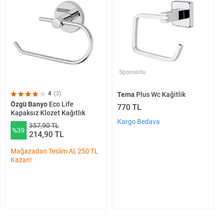
Sponsorlu
4
(3)
Tema
Plus Wc Kağitlik
Özgü Banyo
Eco Life
770 TL
Kapaksız Klozet Kağıtlık
Kargo Bedava
357,90 TL
%39
214,90 TL
Mağazadan Teslim Al, 250 TL
Kazan!