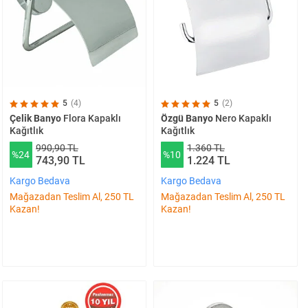
5
(4)
5
(2)
Çelik Banyo
Flora Kapaklı
Özgü Banyo
Nero Kapaklı
Kağıtlık
Kağıtlık
990,90 TL
1.360 TL
%24
%10
743,90 TL
1.224 TL
Kargo Bedava
Kargo Bedava
Mağazadan Teslim Al, 250 TL
Mağazadan Teslim Al, 250 TL
Kazan!
Kazan!