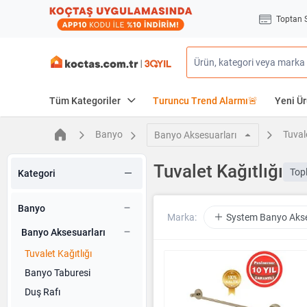
Toptan 
Tüm Kategoriler
Turuncu Trend Alarmı🚨
Yeni Ür
Banyo
Tuvale
Banyo Aksesuarları
Tuvalet Kağıtlığı
Top
Kategori
Banyo
Marka:
System Banyo Akse
Banyo Aksesuarları
Tuvalet Kağıtlığı
Banyo Taburesi
Duş Rafı