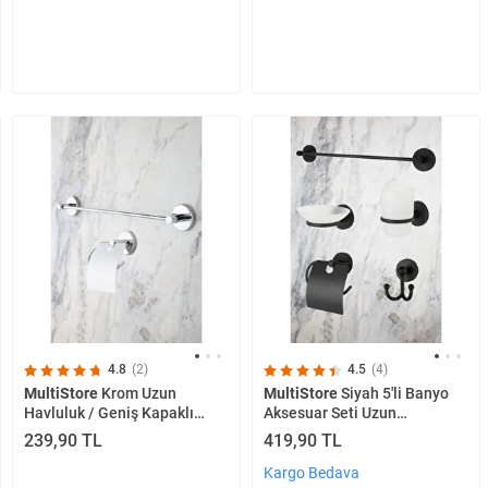
4.8
(2)
4.5
(4)
MultiStore
Krom Uzun
MultiStore
Siyah 5'li Banyo
Havluluk / Geniş Kapaklı
Aksesuar Seti Uzun
Tuvalet Kağıtlığı 2li Banyo
Havluluk/tuvalet
239,90 TL
419,90 TL
Seti
Kağıtlığı/bornoz
Askısı/sabunluk/diş Fırçalık
Kargo Bedava