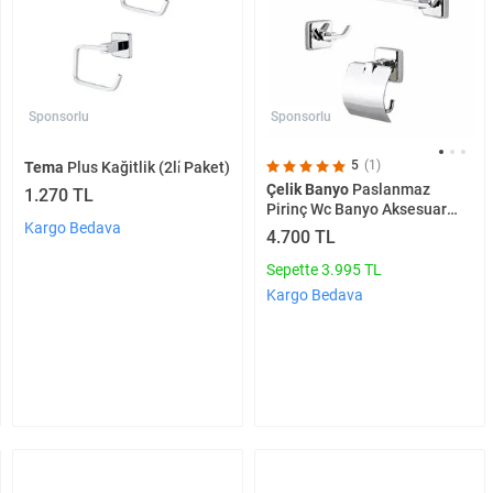
Sponsorlu
Sponsorlu
5
(1)
Tema
Plus Kağitlik (2li̇ Paket)
Çelik Banyo
Paslanmaz
1.270 TL
Pirinç Wc Banyo Aksesuar
Kargo Bedava
Kumru Havluluk Tuvalet
4.700 TL
Kağıtlık Askılık 3 'lü Set
Sepette 3.995 TL
Kargo Bedava