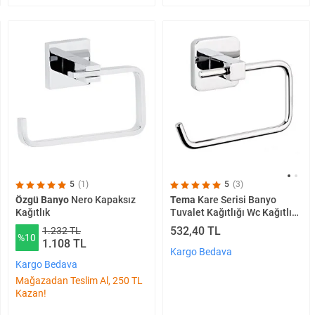
5
(1)
5
(3)
Özgü Banyo
Nero Kapaksız
Tema
Kare Serisi Banyo
Kağıtlık
Tuvalet Kağıtlığı Wc Kağıtlık
Kapaksız
532,40 TL
1.232 TL
%10
1.108 TL
Kargo Bedava
Kargo Bedava
Mağazadan Teslim Al, 250 TL
Kazan!