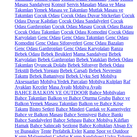
Masası Sandalyesi
Konsol
Servis Masaları
Masa ve Masa
Takımları
Yemek Masası ve Takımları
Mutfak Masası ve
Takımları
Çocuk Odası
Çocuk Odası Duvar Stickerları
Çocuk
Odası Duvar Kağıtları
Çocuk Odası Sandalyeleri
Çocuk
Odası Gardıropları
Çocuk Odası Masası
Çocuk Odası Bazası
Çocuk Odası Takımları
Çocuk Odası Komodini
Çocuk Odası
Karyolaları
Genç Odası
Genç Odası Takımları
Genç Odası
Komodini
Genç Odası Şifonyerleri
Genç Odası Bazaları
Genç Odası Gardıropları
Genç Odası Karyolaları
Ranza
Bebek Odası
Bebek Beşikleri
Mama Sandalyesi
Bebek
Karyolaları
Bebek Gardıropları
Bebek Yatakları
Bebek Odası
Takımları
Oyuncak Dolabı
Bebek Şifonyer
Bebek Odası
Tekstili
Bebek Yorganı
Bebek Çarşafı
Bebek Nevresim
Takımı
Bebek Battaniyesi
Bebek Uyku Seti
Mobilya
Aksesuarları
Mobilya Yedek Parçaları
Mobilya Kulpları
Raf
Ayakları
Keçeler
Masa Ayağı
Mobilya Ayağı
BAHÇE,BALKON VE OUTDOOR
Bahçe Mobilyaları
Bahçe Takımları
Balkon ve Bahçe Oturma Grubu
Bahçe ve
Balkon Yemek Masası Takımları
Balkon ve Bahçe Köşe
Takımı
Bistro Setleri
Bahçe Minderi
Çardak ve Kameriyeler
Bahçe ve Balkon Masası
Bahçe Şemsiyesi
Bahçe Bankı
Bahçe Sandalyeleri
Bahçe Sehpası
Bahçe Mobilya Kılıfları
Hamak
Bahçe Salıncağı
Şezlong
Bahçe Koltukları
Ahşap Ev
ve Bungalov
Tente
Prefabrik Evler
Kamp Spor ve Outdoor
Kamp Malzemeleri
Çadırlar
Kamp Sandalyesi
Uyku Tulumu