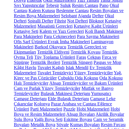
Dosya
Etiketlik
Okul Malzemeleri
Yazı Tahtası
Tahta Silgisi
Sıvı Yapıştırıcılar
Tebeşir
Suluk
Resim Çantası
Pano
Okul
Çantası
Kalem Kutusu
Beslenme Çantası
Resim Boyaları ve
Resim Boya Malzemeleri
Selobant
Ajanda
Defter
Okul
Defteri
Spiralli Defter
Fihrist
Not Defteri
Bloknot
Kırtasiye
Malzemeleri
Masaüstü Gereçleri
Kırtasiye Kağıt Ürünleri
Kırtasiye Seti
Kalem ve Yazı Gereçleri
Koli Bandı Makinesi
Para Makineleri
Para Çekmeceleri
Para Sayma Makineleri
Ofis Sarf Ürünleri
Evrak İmha Makineleri
Laminasyon
Makineleri
Barkod Okuyucu
Temizlik Gereçleri ve
Ekipmanları
Temizlik Eldiveni
Temizlik Kovası
Temizlik,
Ovma Teli
Tüy Toplama Ürünleri
Faraş
Çekpas
Fırça ve
Süpürge
Temizlik Bezleri
Temizlik Süngeri
Paspas ve Mop
Kâğıt Havlu
Tuvalet Kağıdı
Islak Mendil
Ev Temizlik
Malzemeleri
Tuvalet Temizleyici
Yüzey Temizleyiciler
Yağ,
Kireç ve Pas Çözücüler
Çubuklu Oda Kokusu
Oda Kokusu
Halı Temizleyiciler
Ahşap Temizleyiciler ve Bakım Ürünleri
Cam ve Parlak Yüzey Temizleyiciler
Mutfak ve Banyo
Temizleyiciler
Bulaşık Makinesi Deterjanı
Yumuşatıcı
Çamaşır Deterjanı
Elde Bulaşık Deterjanı
Çamaşır Leke
Çıkarıcılar
Kolonya
Pazar Arabası ve Çantası
Eğlence
Ürünleri
Parti Malzemeleri
Puzzle
Hobi Malzemeleri
Hobi
Boya ve Resim Malzemeleri
Ahşap Boyaları
Akrilik Boyalar
Sulu Boya
Yağlı Boya Seti
Eskitme Boyası
Cam ve Seramik
Boyaları
Metalik Boya
Şövale
Kumaş Boyaları
Resim Fırçası