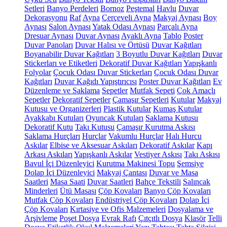
Setleri
Banyo Perdeleri
Bornoz
Peştemal
Havlu
Duvar
Dekorasyonu
Raf
Ayna
Çerçeveli Ayna
Makyaj Aynası
Boy
Aynası
Salon Aynası
Yatak Odası Aynası
Parçalı Ayna
Dresuar Aynası
Duvar Aynası
Ayaklı Ayna
Tablo
Poster
Duvar Panoları
Duvar Halısı ve Örtüsü
Duvar Kağıtları
Boyanabilir Duvar Kağıtları
3 Boyutlu Duvar Kağıtları
Duvar
Stickerları ve Etiketleri
Dekoratif Duvar Kağıtları
Yapışkanlı
Folyolar
Çocuk Odası Duvar Stickerları
Çocuk Odası Duvar
Kağıtları
Duvar Kağıdı Yapıştırıcısı
Poster Duvar Kağıtları
Ev
Düzenleme ve Saklama
Sepetler
Mutfak Sepeti
Çok Amaçlı
Sepetler
Dekoratif Sepetler
Çamaşır Sepetleri
Kutular
Makyaj
Kutusu ve Organizerleri
Plastik Kutular
Kumaş Kutular
Ayakkabı Kutuları
Oyuncak Kutuları
Saklama Kutusu
Dekoratif Kutu
Takı Kutusu
Çamaşır Kurutma Askısı
Saklama Hurçları
Hurçlar
Vakumlu Hurçlar
Halı Hurcu
Askılar
Elbise ve Aksesuar Askıları
Dekoratif Askılar
Kapı
Arkası Askıları
Yapışkanlı Askılar
Vestiyer Askısı
Takı Askısı
Bavul İçi Düzenleyici
Kurutma Makinesi Topu
Şemsiye
Dolap İçi Düzenleyici
Makyaj Çantası
Duvar ve Masa
Saatleri
Masa Saati
Duvar Saatleri
Bahçe Tekstili
Salıncak
Minderleri
Ütü Masası
Çöp Kovaları
Banyo Çöp Kovaları
Mutfak Çöp Kovaları
Endüstriyel Çöp Kovaları
Dolap İçi
Çöp Kovaları
Kırtasiye ve Ofis Malzemeleri
Dosyalama ve
Arşivleme
Poşet Dosya
Evrak Rafı
Çıtçıtlı Dosya
Klasör
Telli