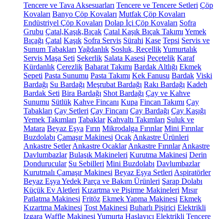
Tencere ve Tava Aksesuarları
Tencere ve Tencere Setleri
Çöp
Kovaları
Banyo Çöp Kovaları
Mutfak Çöp Kovaları
Endüstriyel Çöp Kovaları
Dolap İçi Çöp Kovaları
Sofra
Grubu
Çatal,Kaşık,Bıçak
Çatal Kaşık Bıçak Takımı
Yemek
Bıçağı
Çatal
Kaşık
Sofra Servis
Sürahi
Kase
Tepsi
Servis ve
Sunum Tabakları
Yağdanlık
Sosluk, Reçellik
Yumurtalık
Servis Maşa Seti
Şekerlik
Salata Kasesi
Peçetelik
Karaf
Kürdanlık
Çerezlik
Baharat Takımı
Bardak Altlığı
Ekmek
Sepeti
Pasta Sunumu
Pasta Takımı
Kek Fanusu
Bardak
Viski
Bardağı
Su Bardağı
Meşrubat Bardağı
Rakı Bardağı
Kadeh
Bardak Seti
Bira Bardağı
Shot Bardağı
Çay ve Kahve
Sunumu
Sütlük
Kahve Fincanı
Kupa
Fincan Takımı
Çay
Tabakları
Çay Setleri
Çay Fincanı
Çay Bardağı
Çay Kaşığı
Yemek Takımları
Tabaklar
Kahvaltı Takımları
Suluk ve
Matara
Beyaz Eşya
Fırın
Mikrodalga Fırınlar
Mini Fırınlar
Buzdolabı
Çamaşır Makinesi
Ocak
Ankastre Ürünleri
Ankastre Setler
Ankastre Ocaklar
Ankastre Fırınlar
Ankastre
Davlumbazlar
Bulaşık Makineleri
Kurutma Makinesi
Derin
Dondurucular
Su Sebilleri
Mini Buzdolabı
Davlumbazlar
Kurutmalı Çamaşır Makinesi
Beyaz Eşya Setleri
Aspiratörler
Beyaz Eşya Yedek Parça ve Bakım Ürünleri
Şarap Dolabı
Küçük Ev Aletleri
Kızartma ve Pişirme Makineleri
Mısır
Patlatma Makinesi
Fritöz
Ekmek Yapma Makinesi
Ekmek
Kızartma Makinesi
Tost Makinesi
Buharlı Pişirici
Elektrikli
Izgara
Waffle Makinesi
Yumurta Haşlayıcı
Elektrikli Tencere