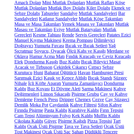
Amaçlı Dolap
Mini Mutfak Dolapları
Mutfak Rafları
Köşe
Mutfak Dolapları
Mutfak Boy Dolabı
Kiler Dolabı
Ekmek ve
Sebze Dolabı
Tabureler
Sandalye
Mutfak Sandalyeleri
Bar
Sandalyeleri
Katlanır Sandalyeler
Mutfak Köşe Takımları
Masa ve Masa Takımları
Yemek Masası ve Takımları
Mutfak
Masası ve Takımları
Eviye
Mutfak Bataryaları
Mutfak
Gereçleri
Kesme Tahtası
Rende
Servis Gereçleri
Patates Ezici
Manuel Kıyma Makinesi
Krema Pompası
Dilimleyici
Doğrayıcı
Yumurta Fırçası
Bıçak ve Bıçak Setleri
Yağ
Sıçratmaz
Soyucu, Oyacak
Ölçü Kabı ve Kaşığı
Merdane ve
Oklava
Hamur Açma Matı
Fındık Kıracağı ve Ceviz Kıracağı
Elek
Dondurma Kaşığı
Buz Kalıbı
Bıçak Bileyici Masat
Açacak ve Tirbuşon
Çekirdek Çıkarıcı
Çırpıcı
Sebze
Kurutucu
Huni
Baharat Öğütücü
Havan
Hamburger Presi
Sarımsak Ezici
Kaşık ve Kepçe Altlığı
Bıçak Standı
Süzgeç
Nihale
İçli Köfte Aparatı
Yumurta Zamanlayıcı
Dondurma
Kalıbı
Buz Kovası
Et Dövme Aleti
Sarma Makinesi
Kahve
Değirmenleri
Limon Sıkacağı
Pişirme Grubu
Çay ve Kahve
Demleme
French Press
Dripper
Chemex
Cezve
Çay Süzgeci
Demlik
Moka Pot
Çaydanlık
Kahve Filtresi
Sifon Kahve
Fırında Pişirme
Pasta Kalıbı
Kurabiye Kalıbı
Fırın Tepsisi
Cam Tepsi
Alüminyum Folyo
Kek Kalıbı
Muffin Kalıbı
Çikolata Kalıbı
Güveç
Pişirme Kağıdı
Pizza Tepsisi
Tart
Kalıbı
Ocak Üstü Pişirme
Tava ve Tava Setleri
Ocak Üstü
Tost Makinesi
Ocak Üstü Sac
Sahan
Düdüklü Tencere