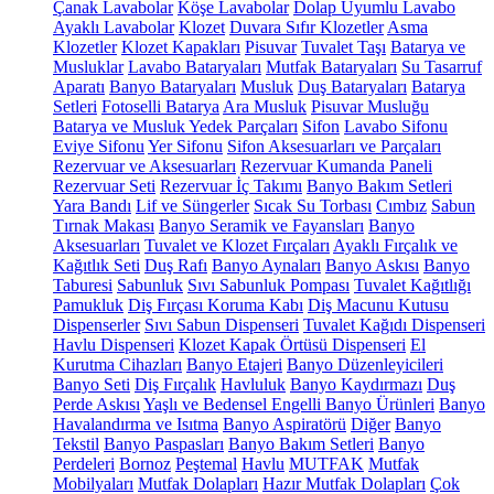
Çanak Lavabolar
Köşe Lavabolar
Dolap Uyumlu Lavabo
Ayaklı Lavabolar
Klozet
Duvara Sıfır Klozetler
Asma
Klozetler
Klozet Kapakları
Pisuvar
Tuvalet Taşı
Batarya ve
Musluklar
Lavabo Bataryaları
Mutfak Bataryaları
Su Tasarruf
Aparatı
Banyo Bataryaları
Musluk
Duş Bataryaları
Batarya
Setleri
Fotoselli Batarya
Ara Musluk
Pisuvar Musluğu
Batarya ve Musluk Yedek Parçaları
Sifon
Lavabo Sifonu
Eviye Sifonu
Yer Sifonu
Sifon Aksesuarları ve Parçaları
Rezervuar ve Aksesuarları
Rezervuar Kumanda Paneli
Rezervuar Seti
Rezervuar İç Takımı
Banyo Bakım Setleri
Yara Bandı
Lif ve Süngerler
Sıcak Su Torbası
Cımbız
Sabun
Tırnak Makası
Banyo Seramik ve Fayansları
Banyo
Aksesuarları
Tuvalet ve Klozet Fırçaları
Ayaklı Fırçalık ve
Kağıtlık Seti
Duş Rafı
Banyo Aynaları
Banyo Askısı
Banyo
Taburesi
Sabunluk
Sıvı Sabunluk Pompası
Tuvalet Kağıtlığı
Pamukluk
Diş Fırçası Koruma Kabı
Diş Macunu Kutusu
Dispenserler
Sıvı Sabun Dispenseri
Tuvalet Kağıdı Dispenseri
Havlu Dispenseri
Klozet Kapak Örtüsü Dispenseri
El
Kurutma Cihazları
Banyo Etajeri
Banyo Düzenleyicileri
Banyo Seti
Diş Fırçalık
Havluluk
Banyo Kaydırmazı
Duş
Perde Askısı
Yaşlı ve Bedensel Engelli Banyo Ürünleri
Banyo
Havalandırma ve Isıtma
Banyo Aspiratörü
Diğer
Banyo
Tekstil
Banyo Paspasları
Banyo Bakım Setleri
Banyo
Perdeleri
Bornoz
Peştemal
Havlu
MUTFAK
Mutfak
Mobilyaları
Mutfak Dolapları
Hazır Mutfak Dolapları
Çok