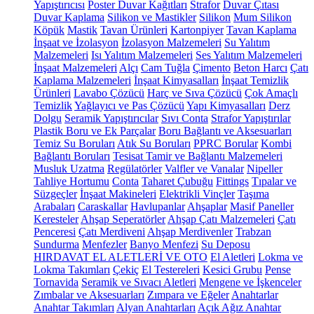
Yapıştırıcısı
Poster Duvar Kağıtları
Strafor
Duvar Çıtası
Duvar Kaplama
Silikon ve Mastikler
Silikon
Mum Silikon
Köpük
Mastik
Tavan Ürünleri
Kartonpiyer
Tavan Kaplama
İnşaat ve İzolasyon
İzolasyon Malzemeleri
Su Yalıtım
Malzemeleri
Isı Yalıtım Malzemeleri
Ses Yalıtım Malzemeleri
İnşaat Malzemeleri
Alçı
Cam Tuğla
Çimento
Beton Harcı
Çatı
Kaplama Malzemeleri
İnşaat Kimyasalları
İnşaat Temizlik
Ürünleri
Lavabo Çözücü
Harç ve Sıva Çözücü
Çok Amaçlı
Temizlik
Yağlayıcı ve Pas Çözücü
Yapı Kimyasalları
Derz
Dolgu
Seramik Yapıştırıcılar
Sıvı Conta
Strafor Yapıştırılar
Plastik Boru ve Ek Parçalar
Boru Bağlantı ve Aksesuarları
Temiz Su Boruları
Atık Su Boruları
PPRC Borular
Kombi
Bağlantı Boruları
Tesisat Tamir ve Bağlantı Malzemeleri
Musluk Uzatma
Regülatörler
Valfler ve Vanalar
Nipeller
Tahliye Hortumu
Conta
Taharet Çubuğu
Fittings
Tıpalar ve
Süzgeçler
İnşaat Makineleri
Elektrikli Vinçler
Taşıma
Arabaları
Caraskallar
Havlupanlar
Ahşaplar
Masif Paneller
Keresteler
Ahşap Seperatörler
Ahşap Çatı Malzemeleri
Çatı
Penceresi
Çatı Merdiveni
Ahşap Merdivenler
Trabzan
Sundurma
Menfezler
Banyo Menfezi
Su Deposu
HIRDAVAT EL ALETLERİ VE OTO
El Aletleri
Lokma ve
Lokma Takımları
Çekiç
El Testereleri
Kesici Grubu
Pense
Tornavida
Seramik ve Sıvacı Aletleri
Mengene ve İşkenceler
Zımbalar ve Aksesuarları
Zımpara ve Eğeler
Anahtarlar
Anahtar Takımları
Alyan Anahtarları
Açık Ağız Anahtar