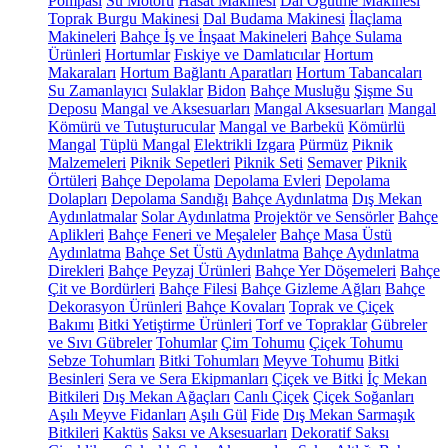
Pompası
Su Motoru
Hasat Makinesi
Dal Öğütme Makinesi
Toprak Burgu Makinesi
Dal Budama Makinesi
İlaçlama
Makineleri
Bahçe İş ve İnşaat Makineleri
Bahçe Sulama
Ürünleri
Hortumlar
Fıskiye ve Damlatıcılar
Hortum
Makaraları
Hortum Bağlantı Aparatları
Hortum Tabancaları
Su Zamanlayıcı
Sulaklar
Bidon
Bahçe Musluğu
Şişme Su
Deposu
Mangal ve Aksesuarları
Mangal Aksesuarları
Mangal
Kömürü ve Tutuşturucular
Mangal ve Barbekü
Kömürlü
Mangal
Tüplü Mangal
Elektrikli Izgara
Pürmüz
Piknik
Malzemeleri
Piknik Sepetleri
Piknik Seti
Semaver
Piknik
Örtüleri
Bahçe Depolama
Depolama Evleri
Depolama
Dolapları
Depolama Sandığı
Bahçe Aydınlatma
Dış Mekan
Aydınlatmalar
Solar Aydınlatma
Projektör ve Sensörler
Bahçe
Aplikleri
Bahçe Feneri ve Meşaleler
Bahçe Masa Üstü
Aydınlatma
Bahçe Set Üstü Aydınlatma
Bahçe Aydınlatma
Direkleri
Bahçe Peyzaj Ürünleri
Bahçe Yer Döşemeleri
Bahçe
Çit ve Bordürleri
Bahçe Filesi
Bahçe Gizleme Ağları
Bahçe
Dekorasyon Ürünleri
Bahçe Kovaları
Toprak ve Çiçek
Bakımı
Bitki Yetiştirme Ürünleri
Torf ve Topraklar
Gübreler
ve Sıvı Gübreler
Tohumlar
Çim Tohumu
Çiçek Tohumu
Sebze Tohumları
Bitki Tohumları
Meyve Tohumu
Bitki
Besinleri
Sera ve Sera Ekipmanları
Çiçek ve Bitki
İç Mekan
Bitkileri
Dış Mekan Ağaçları
Canlı Çiçek
Çiçek Soğanları
Aşılı Meyve Fidanları
Aşılı Gül
Fide
Dış Mekan Sarmaşık
Bitkileri
Kaktüs
Saksı ve Aksesuarları
Dekoratif Saksı