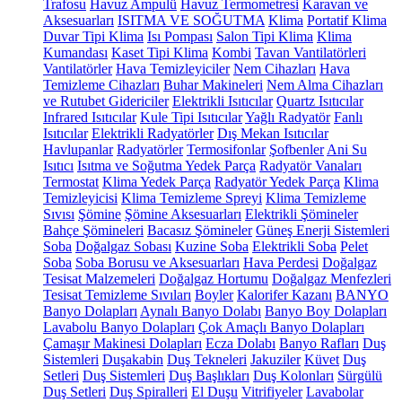
Trafosu
Havuz Ampulü
Havuz Termometresi
Karavan ve
Aksesuarları
ISITMA VE SOĞUTMA
Klima
Portatif Klima
Duvar Tipi Klima
Isı Pompası
Salon Tipi Klima
Klima
Kumandası
Kaset Tipi Klima
Kombi
Tavan Vantilatörleri
Vantilatörler
Hava Temizleyiciler
Nem Cihazları
Hava
Temizleme Cihazları
Buhar Makineleri
Nem Alma Cihazları
ve Rutubet Gidericiler
Elektrikli Isıtıcılar
Quartz Isıtıcılar
Infrared Isıtıcılar
Kule Tipi Isıtıcılar
Yağlı Radyatör
Fanlı
Isıtıcılar
Elektrikli Radyatörler
Dış Mekan Isıtıcılar
Havlupanlar
Radyatörler
Termosifonlar
Şofbenler
Ani Su
Isıtıcı
Isıtma ve Soğutma Yedek Parça
Radyatör Vanaları
Termostat
Klima Yedek Parça
Radyatör Yedek Parça
Klima
Temizleyicisi
Klima Temizleme Spreyi
Klima Temizleme
Sıvısı
Şömine
Şömine Aksesuarları
Elektrikli Şömineler
Bahçe Şömineleri
Bacasız Şömineler
Güneş Enerji Sistemleri
Soba
Doğalgaz Sobası
Kuzine Soba
Elektrikli Soba
Pelet
Soba
Soba Borusu ve Aksesuarları
Hava Perdesi
Doğalgaz
Tesisat Malzemeleri
Doğalgaz Hortumu
Doğalgaz Menfezleri
Tesisat Temizleme Sıvıları
Boyler
Kalorifer Kazanı
BANYO
Banyo Dolapları
Aynalı Banyo Dolabı
Banyo Boy Dolapları
Lavabolu Banyo Dolapları
Çok Amaçlı Banyo Dolapları
Çamaşır Makinesi Dolapları
Ecza Dolabı
Banyo Rafları
Duş
Sistemleri
Duşakabin
Duş Tekneleri
Jakuziler
Küvet
Duş
Setleri
Duş Sistemleri
Duş Başlıkları
Duş Kolonları
Sürgülü
Duş Setleri
Duş Spiralleri
El Duşu
Vitrifiyeler
Lavabolar