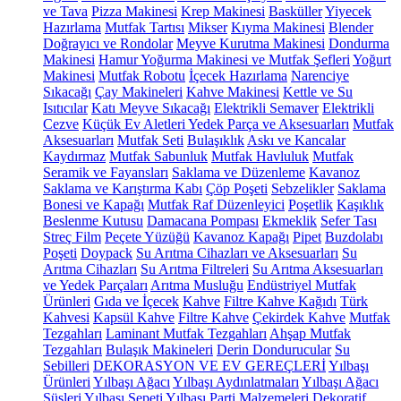
ve Tava
Pizza Makinesi
Krep Makinesi
Basküller
Yiyecek
Hazırlama
Mutfak Tartısı
Mikser
Kıyma Makinesi
Blender
Doğrayıcı ve Rondolar
Meyve Kurutma Makinesi
Dondurma
Makinesi
Hamur Yoğurma Makinesi ve Mutfak Şefleri
Yoğurt
Makinesi
Mutfak Robotu
İçecek Hazırlama
Narenciye
Sıkacağı
Çay Makineleri
Kahve Makinesi
Kettle ve Su
Isıtıcılar
Katı Meyve Sıkacağı
Elektrikli Semaver
Elektrikli
Cezve
Küçük Ev Aletleri Yedek Parça ve Aksesuarları
Mutfak
Aksesuarları
Mutfak Seti
Bulaşıklık
Askı ve Kancalar
Kaydırmaz
Mutfak Sabunluk
Mutfak Havluluk
Mutfak
Seramik ve Fayansları
Saklama ve Düzenleme
Kavanoz
Saklama ve Karıştırma Kabı
Çöp Poşeti
Sebzelikler
Saklama
Bonesi ve Kapağı
Mutfak Raf Düzenleyici
Poşetlik
Kaşıklık
Beslenme Kutusu
Damacana Pompası
Ekmeklik
Sefer Tası
Streç Film
Peçete Yüzüğü
Kavanoz Kapağı
Pipet
Buzdolabı
Poşeti
Doypack
Su Arıtma Cihazları ve Aksesuarları
Su
Arıtma Cihazları
Su Arıtma Filtreleri
Su Arıtma Aksesuarları
ve Yedek Parçaları
Arıtma Musluğu
Endüstriyel Mutfak
Ürünleri
Gıda ve İçecek
Kahve
Filtre Kahve Kağıdı
Türk
Kahvesi
Kapsül Kahve
Filtre Kahve
Çekirdek Kahve
Mutfak
Tezgahları
Laminant Mutfak Tezgahları
Ahşap Mutfak
Tezgahları
Bulaşık Makineleri
Derin Dondurucular
Su
Sebilleri
DEKORASYON VE EV GEREÇLERİ
Yılbaşı
Ürünleri
Yılbaşı Ağacı
Yılbaşı Aydınlatmaları
Yılbaşı Ağacı
Süsleri
Yılbaşı Sepeti
Yılbaşı Parti Malzemeleri
Dekoratif