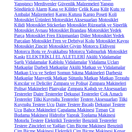
Yapıştırıcı
Merdivenler
Güvenlik Malzemeleri
Yangın
Söndürücü
Alarm
Kasa ve Kilitler
Çelik Kasa
Kilit
Kutu ve
Ambalaj Malzemeleri
Kargo Kutusu
Kargo Poşeti
Koli
Motosiklet Ürünleri
Motorsiklet Aksesuarları
Motosiklet
Kilidi
Motosiklet Stickerları
Motosiklet Rüzgarlık ve Siperlik
Motosiklet Aynası
Motosiklet Brandası
Motorsiklet Yedek
Parça
Motosiklet Fren Ekipmanları
Diğer Motosiklet Yedek
Parçaları
Motosiklet Fren ve Debriyaj Kolu
Motosiklet Kayışı
Motosiklet Zinciri
Motosiklet Giyim
Motorcu Eldiveni
Motorcu Botu ve Ayakkabısı
Motorcu Yağmurluk
Motosiklet
Kaskı
ELEKTRİKLİ EL ALETLERİ
Akülü Vidalamalar
Şarjlı Vidalamalar
Kablolu Vidalamalar
Vidalama Uçları
Matkaplar
Darbeli Matkaplar
Akülü Matkap ve Vidalamalar
Matkap Ucu ve Setleri
Somun Sıkma Makineleri
Darbesiz
Matkaplar
Manyetik Matkap
Sütunlu Matkap
Matkap Tezgahı
Kırıcılar ve Deliciler
Zımpara ve Polisaj
Zımpara Makineleri
Polisaj Makineleri
Planyalar
Zımpara Kağıdı ve Aksesuarları
Testereler
Daire Testereler
Dekupaj Testereler
Çok Amaçlı
Testereler
Tilki Kuyruğu Testereler
Testere Aksesuarları
Tilki
Kuyruğu Testere Ucu
Daire Testere Bıçağı
Dekupaj Testere
Ucu
Bahçe Makineleri
Çapalama Makinesi
Tırpan
Çit
Budama Makinesi
Hidrofor
Yaprak Toplama Makinesi
Motorlu Testere
Elektrikli Testereler
Benzinli Testereler
Testere Zincirleri ve Yağları
Çim Biçme Makinesi
Benzinli
Çim Biçme Makinesi
Elektrikli Çim Biçme Makinesi
Kenar