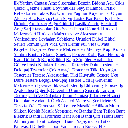
İlk Yardım Çantası
Araç Sigortaları
Benzin Bidonu
Acil Çıkış
Çekici
Çekme Halatı
Boyunluklar
Seyyar Lamba
Trafik
Reflektörleri
Takoz
Kış Ürünleri
Yağmur Kaydırıcılar
Ölçüm
Aletleri
Buz Kazıyıcı
Cam Suyu
Lastik Kar Paleti
Kışlık Set
Ürünler
Antifrizler
Buğu Giderici
Lastik Zinciri
Elektrikli
Araç Şarj İstasyonları
Oto Yedek Parça
Römork
Hırdavat
Malzemeleri
Hırdavat Malzemesi ve Aksesuarları
Yönlendirme Levhaları
Sabitleme Ürünleri
Dübel
Dübel
Setleri
Somun
Çivi
Vida-Çivi
Demir Pul
Vida
Civata
Köşebent
Kapı ve Pencere Malzemeleri
Menteşe
Kapı Kolları
Yalıtım Bantları
Stoper
Sineklik
Pencere Kolu
Kapı Hidroliği
Kapı Dürbünü
Kapı Kilitleri
Kapı Sürgüleri
Anahtarlık
Gönye
Posta Kutuları
Tekerlek
Testereler
Daire Testereler
Dekupaj Testereler
Çok Amaçlı Testereler
Tilki Kuyruğu
Testereler
Testere Aksesuarları
Tilki Kuyruğu Testere Ucu
Daire Testere Bıçağı
Dekupaj Testere Ucu
İş Güvenlik
Malzemeleri
İş Güvenlik Gözlükleri
İş Eldiveni
İş Elbisesi
İş
Ayakkabısı
Diğer İş Güvenlik Ürünleri
Siperlik
Lanyard
Takım Çanta Ve Dolapları
Takım Çantası
Takım ve Hizmet
Dolapları
Avadanlık
Ölçü Aletleri
Metre ve Şerit Metre
Su
Terazisi
Oda Termostatı
Silikon ve Mastikler
Silikon
Mum
Silikon
Köpük
Mastik
Yapıştırıcı ve Bantlar
Bant
Teflon Bant
Elektrik Bandı
Kaydırmaz Bant
Koli Bandı
Çift Taraflı Bant
Alüminyum Bant
İzolasyon Bandı
Yapıştırıcılar
Tutkal
Kimyasal Dübeller
Japon Yapıştırıcıları
Epoksi
Hızlı