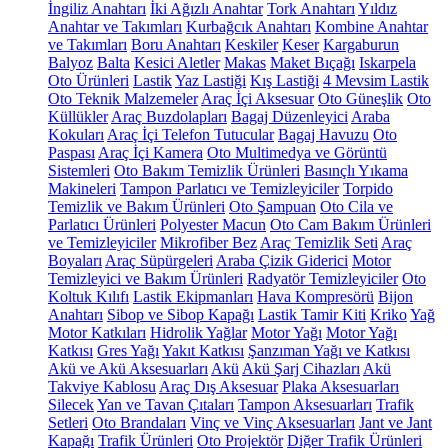
İngiliz Anahtarı
İki Ağızlı Anahtar
Tork Anahtarı
Yıldız
Anahtar ve Takımları
Kurbağcık Anahtarı
Kombine Anahtar
ve Takımları
Boru Anahtarı
Keskiler
Keser
Kargaburun
Balyoz
Balta
Kesici Aletler
Makas
Maket Bıçağı
Iskarpela
Oto Ürünleri
Lastik
Yaz Lastiği
Kış Lastiği
4 Mevsim Lastik
Oto Teknik Malzemeler
Araç İçi Aksesuar
Oto Güneşlik
Oto
Küllükler
Araç Buzdolapları
Bagaj Düzenleyici
Araba
Kokuları
Araç İçi Telefon Tutucular
Bagaj Havuzu
Oto
Paspası
Araç İçi Kamera
Oto Multimedya ve Görüntü
Sistemleri
Oto Bakım Temizlik Ürünleri
Basınçlı Yıkama
Makineleri
Tampon Parlatıcı ve Temizleyiciler
Torpido
Temizlik ve Bakım Ürünleri
Oto Şampuan
Oto Cila ve
Parlatıcı Ürünleri
Polyester Macun
Oto Cam Bakım Ürünleri
ve Temizleyiciler
Mikrofiber Bez
Araç Temizlik Seti
Araç
Boyaları
Araç Süpürgeleri
Araba Çizik Giderici
Motor
Temizleyici ve Bakım Ürünleri
Radyatör Temizleyiciler
Oto
Koltuk Kılıfı
Lastik Ekipmanları
Hava Kompresörü
Bijon
Anahtarı
Sibop ve Sibop Kapağı
Lastik Tamir Kiti
Kriko
Yağ
Motor Katkıları
Hidrolik Yağlar
Motor Yağı
Motor Yağı
Katkısı
Gres Yağı
Yakıt Katkısı
Şanzıman Yağı ve Katkısı
Akü ve Akü Aksesuarları
Akü
Akü Şarj Cihazları
Akü
Takviye Kablosu
Araç Dış Aksesuar
Plaka Aksesuarları
Silecek
Yan ve Tavan Çıtaları
Tampon Aksesuarları
Trafik
Setleri
Oto Brandaları
Vinç ve Vinç Aksesuarları
Jant ve Jant
Kapağı
Trafik Ürünleri
Oto Projektör
Diğer Trafik Ürünleri