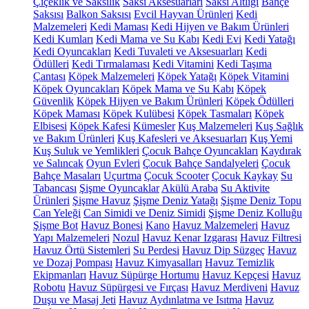
Çiçeklik ve Saksılık
Saksı Aksesuarları
Saksı Altlığı
Bahçe
Saksısı
Balkon Saksısı
Evcil Hayvan Ürünleri
Kedi
Malzemeleri
Kedi Maması
Kedi Hijyen ve Bakım Ürünleri
Kedi Kumları
Kedi Mama ve Su Kabı
Kedi Evi
Kedi Yatağı
Kedi Oyuncakları
Kedi Tuvaleti ve Aksesuarları
Kedi
Ödülleri
Kedi Tırmalaması
Kedi Vitamini
Kedi Taşıma
Çantası
Köpek Malzemeleri
Köpek Yatağı
Köpek Vitamini
Köpek Oyuncakları
Köpek Mama ve Su Kabı
Köpek
Güvenlik
Köpek Hijyen ve Bakım Ürünleri
Köpek Ödülleri
Köpek Maması
Köpek Kulübesi
Köpek Tasmaları
Köpek
Elbisesi
Köpek Kafesi
Kümesler
Kuş Malzemeleri
Kuş Sağlık
ve Bakım Ürünleri
Kuş Kafesleri ve Aksesuarları
Kuş Yemi
Kuş Suluk ve Yemlikleri
Çocuk Bahçe Oyuncakları
Kaydırak
ve Salıncak
Oyun Evleri
Çocuk Bahçe Sandalyeleri
Çocuk
Bahçe Masaları
Uçurtma
Çocuk Scooter
Çocuk Kaykay
Su
Tabancası
Şişme Oyuncaklar
Akülü Araba
Su Aktivite
Ürünleri
Şişme Havuz
Şişme Deniz Yatağı
Şişme Deniz Topu
Can Yeleği
Can Simidi ve Deniz Simidi
Şişme Deniz Kolluğu
Şişme Bot
Havuz Bonesi
Kano
Havuz Malzemeleri
Havuz
Yapı Malzemeleri
Nozul
Havuz Kenar Izgarası
Havuz Filtresi
Havuz Örtü Sistemleri
Su Perdesi
Havuz Dip Süzgeç
Havuz
ve Dozaj Pompası
Havuz Kimyasalları
Havuz Temizlik
Ekipmanları
Havuz Süpürge Hortumu
Havuz Kepçesi
Havuz
Robotu
Havuz Süpürgesi ve Fırçası
Havuz Merdiveni
Havuz
Duşu ve Masaj Jeti
Havuz Aydınlatma ve Isıtma
Havuz