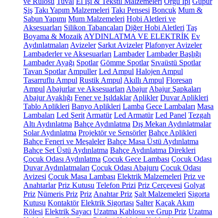
ve Rulosu
Tuval
El İşi & Tekstil Malzemeleri
Örgü İpi
Güpür
Şiş
Takı Yapım Malzemeleri
Takı Pensesi
Boncuk
Mum &
Sabun Yapımı
Mum Malzemeleri
Hobi Aletleri ve
Aksesuarları
Silikon Tabancaları
Diğer Hobi Aletleri
Taş
Boyama & Mozaik
AYDINLATMA VE ELEKTRİK
Ev
Aydınlatmaları
Avizeler
Sarkıt Avizeler
Plafonyer Avizeler
Lambaderler ve Aksesuarları
Lambader
Lambader Başlığı
Lambader Ayağı
Spotlar
Gömme Spotlar
Sıvaüstü Spotlar
Tavan Spotlar
Ampuller
Led Ampul
Halojen Ampul
Tasarruflu Ampul
Rustik Ampul
Akıllı Ampul
Floresan
Ampul
Abajurlar ve Aksesuarları
Abajur
Abajur Şapkaları
Abajur Ayaklığı
Fener ve Işıldaklar
Aplikler
Duvar Aplikleri
Tablo Aplikleri
Banyo Aplikleri
Lamba
Gece Lambaları
Masa
Lambaları
Led Şerit
Armatür
Led Armatür
Led Panel
Tezgah
Altı Aydınlatma
Bahçe Aydınlatma
Dış Mekan Aydınlatmalar
Solar Aydınlatma
Projektör ve Sensörler
Bahçe Aplikleri
Bahçe Feneri ve Meşaleler
Bahçe Masa Üstü Aydınlatma
Bahçe Set Üstü Aydınlatma
Bahçe Aydınlatma Direkleri
Çocuk Odası Aydınlatma
Çocuk Gece Lambası
Çocuk Odası
Duvar Aydınlatmaları
Çocuk Odası Abajuru
Çocuk Odası
Avizesi
Çocuk Masa Lambası
Elektrik Malzemeleri
Priz ve
Anahtarlar
Priz Kutusu
Telefon Prizi
Priz Çerçevesi
Golyat
Priz
Nümeris Priz
Priz
Anahtar Priz
Şalt Malzemeleri
Sigorta
Kutusu
Kontaktör
Elektrik Sigortası
Şalter
Kaçak Akım
Rölesi
Elektrik Sayacı
Uzatma Kablosu ve Grup Priz
Uzatma