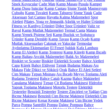
Sinek Kovucular
Çadır Matı
Kamp Masası
Pusula
Kampet
Kamp Duşu
Isıtıcılar
Kamp Çantası
Şişme Yastık
Magnezyum
Çubuğu
Kamp Tuvaleti
Kamp Taburesi
Şişme Yatak
Çadır
Aksesuarı
Sırt Çantası
Hayatta Kalma Malzemeleri
Spor
Aletleri
Pilates, Yoga ve Jimnastik
Ağırlık ve Halter Ürünleri
Fitness ve Kardiyo Ürünleri
Diğer Spor Ürünleri
Valiz ve
Bavul
Kamp Mutfak Malzemeleri
Termal Çanta
Matara
Kamp Yemek Pişirme Seti
Kamp Buzluk ve Soğutucu
Ürünler
Kamp Demliği
Kamp Tavası
Kamp Ocağı
Kamp
Mutfak Aksesuarları
Çakmak ve Yakıcılar
Termoslar
Aydınlatma Ekipmanları
El Feneri
Işıldak
Kafa Lambası
Kamp El Aletleri
Kamp Testeresi
Kamp Küreği
Kamp Bıçağı
Kamp Baltası
Avcılık Malzemeleri
Balık Av Malzemeleri
Bisiklet ve Scooter
Bisiklet
Elektrikli Scooter
Bahçe Aletleri
Çapa
Kürek
Bahçe Eldiveni
Tırmık
Budama Makası
Aşı
Makası
Fide Dikici ve Sökücü
Orak
Bahçe El Aleti Setleri
Çim Makası
Tırpan Misinası
Aşı Bıçağı
Meyve Toplama Aleti
Budama Testeresi
Bahçe Çatalı
Kazma
Bahçe Makineleri
Çapalama Makinesi
Tırpan
Çit Budama Makinesi
Hidrofor
Yaprak Toplama Makinesi
Motorlu Testere
Elektrikli
Testereler
Benzinli Testereler
Testere Zincirleri ve Yağları
Çim
Biçme Makinesi
Benzinli Çim Biçme Makinesi
Elektrikli Çim
Biçme Makinesi
Kenar Kesme Makinesi
Çim Biçme Yedek
Parça
Pompa
Santrifüj Pompa
Dalgıç Pompası
Bahçe