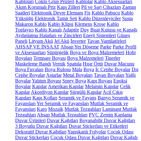
Kabloları
Çoklu Grup Prizleri
Kablolar
Kablo Aksesuarları
Akım Korumalı Priz
Kapı Zilleri
Pil ve Şarj Cihazları
Zaman
Saatleri
Elektronik Devre Elemanı
Fiş
Kablo Pabucu
Kablo
Yüksüğü
Elektronik Tamir Seti
Kablo Düzenleyiciler
Susta
Makaron Kablo
Kablo Klipsi
Klemens
Kroşe
Kablo
Toplayıcı
Kablo Kanalı
Adaptör
Duy
Buat Kutusu ve Kapağı
Aydınlatma Halatları ve Zincirleri
Enerji Sistemleri
Güneş
Paneli
Lityum Akü
Jel Akü
İnverter
Tavan Vantilatörleri
AHŞAP VE İNŞAAT
Ahşap Yer Döşeme
Parke
Parke Profil
ve Aksesuarları
Süpürgelik
Boya ve Boya Malzemeleri
Hobi
Boyaları
Tempare Boyası
Boya Malzemeleri
Tinerler
Maskeleme Bandı
Vernik
Spatula
Hışır Örtü
Duvar Macunu
Boya Fırçaları
Boya Rulosu
Mala
Boya
İç Cephe Boyalar
Dış
Cephe Boyalar
Astarlar
Metal Boyaları
Tavan Boyaları
Yağlı
Boyalar
Yalıtım Boyası
Sprey Boya
Kapı Boyası
Epoksi
Boyalar
Kapılar
Amerikan Kapılar
Melamin Kapılar
Çelik
Kapılar
Akordiyon Kapılar
Sürgülü Kapılar
Acil Çıkış
Kapıları
Kapı Kolları
Seramik ve Fayans
Banyo Seramik ve
Fayansları
Yer Seramik ve Fayansları
Mutfak Seramik ve
Fayansları
Karo
Mozaik
Mutfak Tezgahları
Laminant Mutfak
Tezgahları
Ahşap Mutfak Tezgahları
PVC Zemin Kaplama
Duvar Ürünleri
Duvar Kağıtları
Boyanabilir Duvar Kağıtları
3 Boyutlu Duvar Kağıtları
Duvar Stickerları ve Etiketleri
Dekoratif Duvar Kağıtları
Yapışkanlı Folyolar
Çocuk Odası
Duvar Stickerları
Çocuk Odası Duvar Kağıtları
Duvar Kağıdı