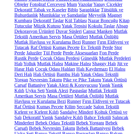
Objeler
Fotoğraf Çerçevesi
Mum
Vazolar
Yapay Çiçekler
Dekoratif Tabak ve Kaseler
Biblo
Şaraplıklar
Tütsülük ve
Buhurdanlık
Mumluklar ve Şamdanlar
Meyvelik
Magnet
Kumbara
Dekoratif Taşlar
Kül Tablası
Nazar Boncuğu
Kitap
Tutucular
Müzik Kutusu
Yatak Tepsisi
Kokulu Taşlar
Ahşap
Dekorasyon Ürünleri
Duvar Süsleri
Cansız Manken
Mutfak
Tekstili
Amerikan Servis
Masa Örtüleri
Mutfak Önlüğü
Mutfak Havlusu ve Kurulama Bezi
Runner
Fırın Eldiveni ve
Tutacak
Raf Örtüsü
Kumaş Peçete
Ev Tekstili
Perde
Stor
Perde
Jaluziler
Tül Perde
Perde Aksesuarları
Fon Perde
Rustik Perde
Çocuk Odası Perdesi
Güneşlik
Mutfak Perdeleri
Halı
Yolluk
Mutfak Halısı
Makine Halısı
Shaggy Halı
Jüt ve
Hasır Halı
Çocuk Odası Halıları
Halı Kaydırmazı
El Halısı
Deri Halı
Halı Örtüsü
Bambu Halı
Yatak Odası Tekstili
Yorgan
Nevresim Takımı
Pike ve Pike Takımı
Yatak Örtüsü
Çarşaf
Battaniye
Yatak Alezi & Koruyucusu
Yastık
Yastık
Kılıfı
Uyku Seti
Yastık Alezi
Paspaslar
Mutfak Tekstili
Amerikan Servis
Masa Örtüleri
Mutfak Önlüğü
Mutfak
Havlusu ve Kurulama Bezi
Runner
Fırın Eldiveni ve Tutacak
Raf Örtüsü
Kumaş Peçete
Kilim
Seccade
Salon Tekstili
Kırlent ve Kırlent Kılıfı
Sandalye Minderi
Koltuk Örtüsü ve
Şalı
Dekoratif Yastık
Sandalye Kılıfı
Bahçe Tekstili
Salıncak
Minderleri
Bebek Odası Tekstili
Bebek Yorganı
Bebek
Çarşafı
Bebek Nevresim Takımı
Bebek Battaniyesi
Bebek
Uyku Seti
Banyo Tekstil
Banyo Paspasları
Banyo Bakım