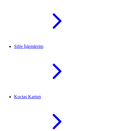
Şifre İşlemlerim
Koçtaş Kartım