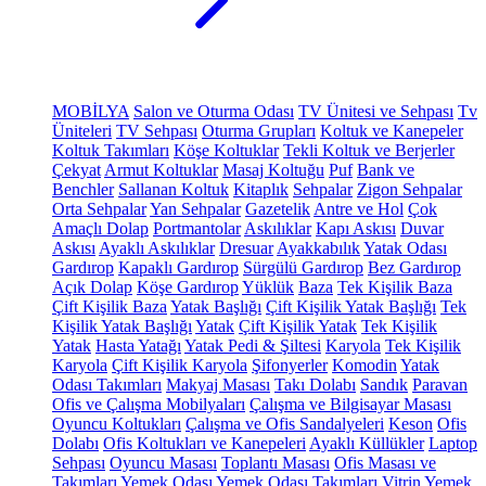
MOBİLYA
Salon ve Oturma Odası
TV Ünitesi ve Sehpası
Tv
Üniteleri
TV Sehpası
Oturma Grupları
Koltuk ve Kanepeler
Koltuk Takımları
Köşe Koltuklar
Tekli Koltuk ve Berjerler
Çekyat
Armut Koltuklar
Masaj Koltuğu
Puf
Bank ve
Benchler
Sallanan Koltuk
Kitaplık
Sehpalar
Zigon Sehpalar
Orta Sehpalar
Yan Sehpalar
Gazetelik
Antre ve Hol
Çok
Amaçlı Dolap
Portmantolar
Askılıklar
Kapı Askısı
Duvar
Askısı
Ayaklı Askılıklar
Dresuar
Ayakkabılık
Yatak Odası
Gardırop
Kapaklı Gardırop
Sürgülü Gardırop
Bez Gardırop
Açık Dolap
Köşe Gardırop
Yüklük
Baza
Tek Kişilik Baza
Çift Kişilik Baza
Yatak Başlığı
Çift Kişilik Yatak Başlığı
Tek
Kişilik Yatak Başlığı
Yatak
Çift Kişilik Yatak
Tek Kişilik
Yatak
Hasta Yatağı
Yatak Pedi & Şiltesi
Karyola
Tek Kişilik
Karyola
Çift Kişilik Karyola
Şifonyerler
Komodin
Yatak
Odası Takımları
Makyaj Masası
Takı Dolabı
Sandık
Paravan
Ofis ve Çalışma Mobilyaları
Çalışma ve Bilgisayar Masası
Oyuncu Koltukları
Çalışma ve Ofis Sandalyeleri
Keson
Ofis
Dolabı
Ofis Koltukları ve Kanepeleri
Ayaklı Küllükler
Laptop
Sehpası
Oyuncu Masası
Toplantı Masası
Ofis Masası ve
Takımları
Yemek Odası
Yemek Odası Takımları
Vitrin
Yemek