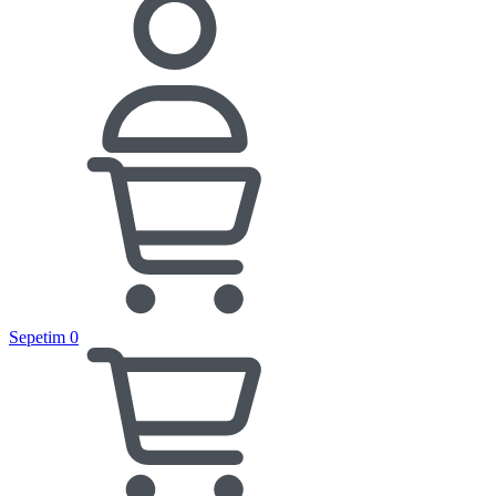
Sepetim
0