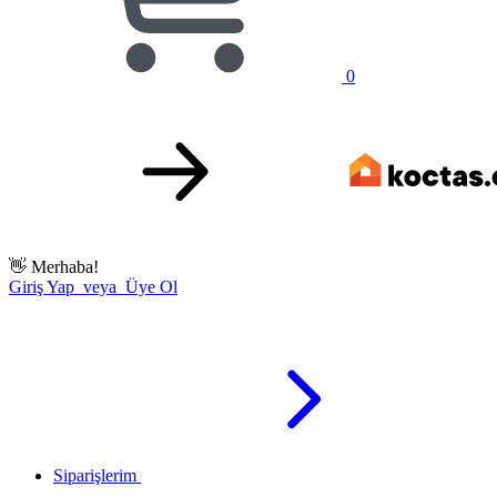
0
👋
Merhaba!
Giriş Yap veya Üye Ol
Siparişlerim