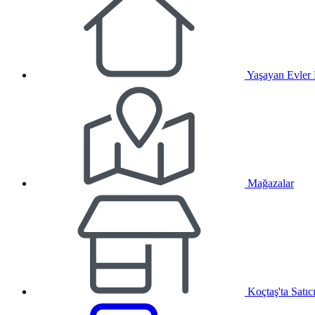
Yaşayan Evler
Mağazalar
Koçtaş'ta Satıc