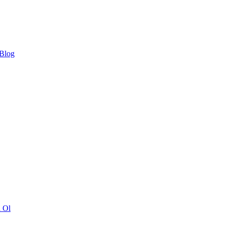
 Blog
ı Ol