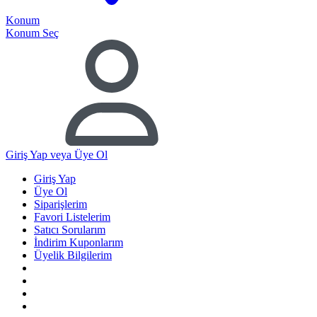
Konum
Konum Seç
Giriş Yap
veya Üye Ol
Giriş Yap
Üye Ol
Siparişlerim
Favori Listelerim
Satıcı Sorularım
İndirim Kuponlarım
Üyelik Bilgilerim