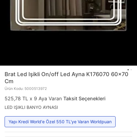
Brat
Led Işikli On/off Led Ayna K176070 60x70
Cm
Ürün Kodu: 5000513972
525,78 TL x 9 Aya Varan
Taksit Seçenekleri
LED IŞIKLI BANYO AYNASI
Yapı Kredi World'e Özel 550 TL'ye Varan Worldpuan