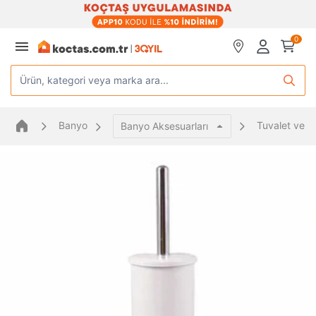
0
Ürün, kategori veya marka ara...
Banyo
Tuvalet ve Kl
Banyo Aksesuarları