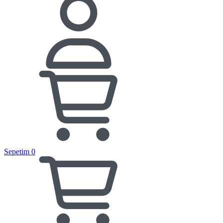
Sepetim
0