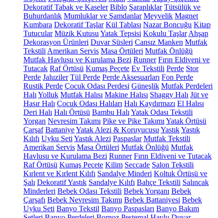
Dekoratif Tabak ve Kaseler
Biblo
Şaraplıklar
Tütsülük ve
Buhurdanlık
Mumluklar ve Şamdanlar
Meyvelik
Magnet
Kumbara
Dekoratif Taşlar
Kül Tablası
Nazar Boncuğu
Kitap
Tutucular
Müzik Kutusu
Yatak Tepsisi
Kokulu Taşlar
Ahşap
Dekorasyon Ürünleri
Duvar Süsleri
Cansız Manken
Mutfak
Tekstili
Amerikan Servis
Masa Örtüleri
Mutfak Önlüğü
Mutfak Havlusu ve Kurulama Bezi
Runner
Fırın Eldiveni ve
Tutacak
Raf Örtüsü
Kumaş Peçete
Ev Tekstili
Perde
Stor
Perde
Jaluziler
Tül Perde
Perde Aksesuarları
Fon Perde
Rustik Perde
Çocuk Odası Perdesi
Güneşlik
Mutfak Perdeleri
Halı
Yolluk
Mutfak Halısı
Makine Halısı
Shaggy Halı
Jüt ve
Hasır Halı
Çocuk Odası Halıları
Halı Kaydırmazı
El Halısı
Deri Halı
Halı Örtüsü
Bambu Halı
Yatak Odası Tekstili
Yorgan
Nevresim Takımı
Pike ve Pike Takımı
Yatak Örtüsü
Çarşaf
Battaniye
Yatak Alezi & Koruyucusu
Yastık
Yastık
Kılıfı
Uyku Seti
Yastık Alezi
Paspaslar
Mutfak Tekstili
Amerikan Servis
Masa Örtüleri
Mutfak Önlüğü
Mutfak
Havlusu ve Kurulama Bezi
Runner
Fırın Eldiveni ve Tutacak
Raf Örtüsü
Kumaş Peçete
Kilim
Seccade
Salon Tekstili
Kırlent ve Kırlent Kılıfı
Sandalye Minderi
Koltuk Örtüsü ve
Şalı
Dekoratif Yastık
Sandalye Kılıfı
Bahçe Tekstili
Salıncak
Minderleri
Bebek Odası Tekstili
Bebek Yorganı
Bebek
Çarşafı
Bebek Nevresim Takımı
Bebek Battaniyesi
Bebek
Uyku Seti
Banyo Tekstil
Banyo Paspasları
Banyo Bakım
Setleri
Banyo Perdeleri
Bornoz
Peştemal
Havlu
Duvar