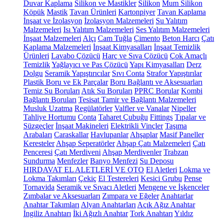
Duvar Kaplama
Silikon ve Mastikler
Silikon
Mum Silikon
Köpük
Mastik
Tavan Ürünleri
Kartonpiyer
Tavan Kaplama
İnşaat ve İzolasyon
İzolasyon Malzemeleri
Su Yalıtım
Malzemeleri
Isı Yalıtım Malzemeleri
Ses Yalıtım Malzemeleri
İnşaat Malzemeleri
Alçı
Cam Tuğla
Çimento
Beton Harcı
Çatı
Kaplama Malzemeleri
İnşaat Kimyasalları
İnşaat Temizlik
Ürünleri
Lavabo Çözücü
Harç ve Sıva Çözücü
Çok Amaçlı
Temizlik
Yağlayıcı ve Pas Çözücü
Yapı Kimyasalları
Derz
Dolgu
Seramik Yapıştırıcılar
Sıvı Conta
Strafor Yapıştırılar
Plastik Boru ve Ek Parçalar
Boru Bağlantı ve Aksesuarları
Temiz Su Boruları
Atık Su Boruları
PPRC Borular
Kombi
Bağlantı Boruları
Tesisat Tamir ve Bağlantı Malzemeleri
Musluk Uzatma
Regülatörler
Valfler ve Vanalar
Nipeller
Tahliye Hortumu
Conta
Taharet Çubuğu
Fittings
Tıpalar ve
Süzgeçler
İnşaat Makineleri
Elektrikli Vinçler
Taşıma
Arabaları
Caraskallar
Havlupanlar
Ahşaplar
Masif Paneller
Keresteler
Ahşap Seperatörler
Ahşap Çatı Malzemeleri
Çatı
Penceresi
Çatı Merdiveni
Ahşap Merdivenler
Trabzan
Sundurma
Menfezler
Banyo Menfezi
Su Deposu
HIRDAVAT EL ALETLERİ VE OTO
El Aletleri
Lokma ve
Lokma Takımları
Çekiç
El Testereleri
Kesici Grubu
Pense
Tornavida
Seramik ve Sıvacı Aletleri
Mengene ve İşkenceler
Zımbalar ve Aksesuarları
Zımpara ve Eğeler
Anahtarlar
Anahtar Takımları
Alyan Anahtarları
Açık Ağız Anahtar
İngiliz Anahtarı
İki Ağızlı Anahtar
Tork Anahtarı
Yıldız