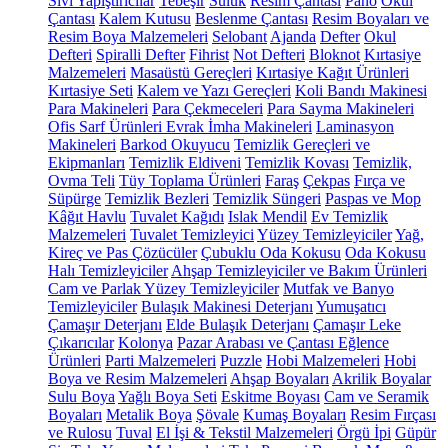
Sıvı Yapıştırıcılar
Tebeşir
Suluk
Resim Çantası
Pano
Okul
Çantası
Kalem Kutusu
Beslenme Çantası
Resim Boyaları ve
Resim Boya Malzemeleri
Selobant
Ajanda
Defter
Okul
Defteri
Spiralli Defter
Fihrist
Not Defteri
Bloknot
Kırtasiye
Malzemeleri
Masaüstü Gereçleri
Kırtasiye Kağıt Ürünleri
Kırtasiye Seti
Kalem ve Yazı Gereçleri
Koli Bandı Makinesi
Para Makineleri
Para Çekmeceleri
Para Sayma Makineleri
Ofis Sarf Ürünleri
Evrak İmha Makineleri
Laminasyon
Makineleri
Barkod Okuyucu
Temizlik Gereçleri ve
Ekipmanları
Temizlik Eldiveni
Temizlik Kovası
Temizlik,
Ovma Teli
Tüy Toplama Ürünleri
Faraş
Çekpas
Fırça ve
Süpürge
Temizlik Bezleri
Temizlik Süngeri
Paspas ve Mop
Kâğıt Havlu
Tuvalet Kağıdı
Islak Mendil
Ev Temizlik
Malzemeleri
Tuvalet Temizleyici
Yüzey Temizleyiciler
Yağ,
Kireç ve Pas Çözücüler
Çubuklu Oda Kokusu
Oda Kokusu
Halı Temizleyiciler
Ahşap Temizleyiciler ve Bakım Ürünleri
Cam ve Parlak Yüzey Temizleyiciler
Mutfak ve Banyo
Temizleyiciler
Bulaşık Makinesi Deterjanı
Yumuşatıcı
Çamaşır Deterjanı
Elde Bulaşık Deterjanı
Çamaşır Leke
Çıkarıcılar
Kolonya
Pazar Arabası ve Çantası
Eğlence
Ürünleri
Parti Malzemeleri
Puzzle
Hobi Malzemeleri
Hobi
Boya ve Resim Malzemeleri
Ahşap Boyaları
Akrilik Boyalar
Sulu Boya
Yağlı Boya Seti
Eskitme Boyası
Cam ve Seramik
Boyaları
Metalik Boya
Şövale
Kumaş Boyaları
Resim Fırçası
ve Rulosu
Tuval
El İşi & Tekstil Malzemeleri
Örgü İpi
Güpür