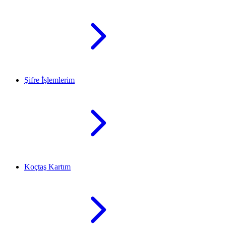
Şifre İşlemlerim
Koçtaş Kartım