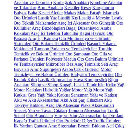
Anahtar ve Takımları
Kurbağcık Anahtarı
Kombine Anahtar
ve Takımları
Boru Anahtarı
Keskiler
Keser
Kargaburun
Balyoz
Balta
Kesici Aletler
Makas
Maket Bıçağı
Iskarpela
Oto Ürünleri
Lastik
Yaz Lastiği
Kış Lastiği
4 Mevsim Lastik
Oto Teknik Malzemeler
Araç İçi Aksesuar
Oto Güneşlik
Oto
Küllükler
Araç Buzdolapları
Bagaj Düzenleyici
Araba
Kokuları
Araç İçi Telefon Tutucular
Bagaj Havuzu
Oto
Paspası
Araç İçi Kamera
Oto Multimedya ve Görüntü
Sistemleri
Oto Bakım Temizlik Ürünleri
Basınçlı Yıkama
Makineleri
Tampon Parlatıcı ve Temizleyiciler
Torpido
Temizlik ve Bakım Ürünleri
Oto Şampuan
Oto Cila ve
Parlatıcı Ürünleri
Polyester Macun
Oto Cam Bakım Ürünleri
ve Temizleyiciler
Mikrofiber Bez
Araç Temizlik Seti
Araç
Boyaları
Araç Süpürgeleri
Araba Çizik Giderici
Motor
Temizleyici ve Bakım Ürünleri
Radyatör Temizleyiciler
Oto
Koltuk Kılıfı
Lastik Ekipmanları
Hava Kompresörü
Bijon
Anahtarı
Sibop ve Sibop Kapağı
Lastik Tamir Kiti
Kriko
Yağ
Motor Katkıları
Hidrolik Yağlar
Motor Yağı
Motor Yağı
Katkısı
Gres Yağı
Yakıt Katkısı
Şanzıman Yağı ve Katkısı
Akü ve Akü Aksesuarları
Akü
Akü Şarj Cihazları
Akü
Takviye Kablosu
Araç Dış Aksesuar
Plaka Aksesuarları
Silecek
Yan ve Tavan Çıtaları
Tampon Aksesuarları
Trafik
Setleri
Oto Brandaları
Vinç ve Vinç Aksesuarları
Jant ve Jant
Kapağı
Trafik Ürünleri
Oto Projektör
Diğer Trafik Ürünleri
İlk Yardım Çantası
Araç Sigortaları
Benzin Bidonu
Acil Çıkış