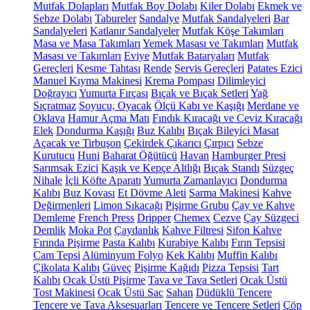
Mutfak Dolapları
Mutfak Boy Dolabı
Kiler Dolabı
Ekmek ve
Sebze Dolabı
Tabureler
Sandalye
Mutfak Sandalyeleri
Bar
Sandalyeleri
Katlanır Sandalyeler
Mutfak Köşe Takımları
Masa ve Masa Takımları
Yemek Masası ve Takımları
Mutfak
Masası ve Takımları
Eviye
Mutfak Bataryaları
Mutfak
Gereçleri
Kesme Tahtası
Rende
Servis Gereçleri
Patates Ezici
Manuel Kıyma Makinesi
Krema Pompası
Dilimleyici
Doğrayıcı
Yumurta Fırçası
Bıçak ve Bıçak Setleri
Yağ
Sıçratmaz
Soyucu, Oyacak
Ölçü Kabı ve Kaşığı
Merdane ve
Oklava
Hamur Açma Matı
Fındık Kıracağı ve Ceviz Kıracağı
Elek
Dondurma Kaşığı
Buz Kalıbı
Bıçak Bileyici Masat
Açacak ve Tirbuşon
Çekirdek Çıkarıcı
Çırpıcı
Sebze
Kurutucu
Huni
Baharat Öğütücü
Havan
Hamburger Presi
Sarımsak Ezici
Kaşık ve Kepçe Altlığı
Bıçak Standı
Süzgeç
Nihale
İçli Köfte Aparatı
Yumurta Zamanlayıcı
Dondurma
Kalıbı
Buz Kovası
Et Dövme Aleti
Sarma Makinesi
Kahve
Değirmenleri
Limon Sıkacağı
Pişirme Grubu
Çay ve Kahve
Demleme
French Press
Dripper
Chemex
Cezve
Çay Süzgeci
Demlik
Moka Pot
Çaydanlık
Kahve Filtresi
Sifon Kahve
Fırında Pişirme
Pasta Kalıbı
Kurabiye Kalıbı
Fırın Tepsisi
Cam Tepsi
Alüminyum Folyo
Kek Kalıbı
Muffin Kalıbı
Çikolata Kalıbı
Güveç
Pişirme Kağıdı
Pizza Tepsisi
Tart
Kalıbı
Ocak Üstü Pişirme
Tava ve Tava Setleri
Ocak Üstü
Tost Makinesi
Ocak Üstü Sac
Sahan
Düdüklü Tencere
Tencere ve Tava Aksesuarları
Tencere ve Tencere Setleri
Çöp