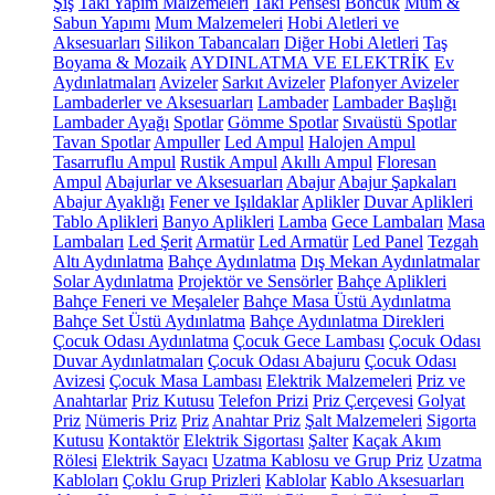
Şiş
Takı Yapım Malzemeleri
Takı Pensesi
Boncuk
Mum &
Sabun Yapımı
Mum Malzemeleri
Hobi Aletleri ve
Aksesuarları
Silikon Tabancaları
Diğer Hobi Aletleri
Taş
Boyama & Mozaik
AYDINLATMA VE ELEKTRİK
Ev
Aydınlatmaları
Avizeler
Sarkıt Avizeler
Plafonyer Avizeler
Lambaderler ve Aksesuarları
Lambader
Lambader Başlığı
Lambader Ayağı
Spotlar
Gömme Spotlar
Sıvaüstü Spotlar
Tavan Spotlar
Ampuller
Led Ampul
Halojen Ampul
Tasarruflu Ampul
Rustik Ampul
Akıllı Ampul
Floresan
Ampul
Abajurlar ve Aksesuarları
Abajur
Abajur Şapkaları
Abajur Ayaklığı
Fener ve Işıldaklar
Aplikler
Duvar Aplikleri
Tablo Aplikleri
Banyo Aplikleri
Lamba
Gece Lambaları
Masa
Lambaları
Led Şerit
Armatür
Led Armatür
Led Panel
Tezgah
Altı Aydınlatma
Bahçe Aydınlatma
Dış Mekan Aydınlatmalar
Solar Aydınlatma
Projektör ve Sensörler
Bahçe Aplikleri
Bahçe Feneri ve Meşaleler
Bahçe Masa Üstü Aydınlatma
Bahçe Set Üstü Aydınlatma
Bahçe Aydınlatma Direkleri
Çocuk Odası Aydınlatma
Çocuk Gece Lambası
Çocuk Odası
Duvar Aydınlatmaları
Çocuk Odası Abajuru
Çocuk Odası
Avizesi
Çocuk Masa Lambası
Elektrik Malzemeleri
Priz ve
Anahtarlar
Priz Kutusu
Telefon Prizi
Priz Çerçevesi
Golyat
Priz
Nümeris Priz
Priz
Anahtar Priz
Şalt Malzemeleri
Sigorta
Kutusu
Kontaktör
Elektrik Sigortası
Şalter
Kaçak Akım
Rölesi
Elektrik Sayacı
Uzatma Kablosu ve Grup Priz
Uzatma
Kabloları
Çoklu Grup Prizleri
Kablolar
Kablo Aksesuarları