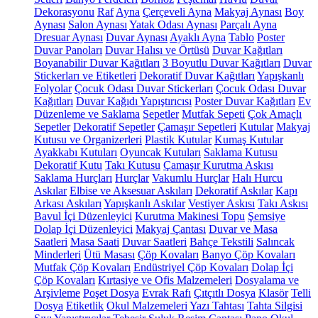
Dekorasyonu
Raf
Ayna
Çerçeveli Ayna
Makyaj Aynası
Boy
Aynası
Salon Aynası
Yatak Odası Aynası
Parçalı Ayna
Dresuar Aynası
Duvar Aynası
Ayaklı Ayna
Tablo
Poster
Duvar Panoları
Duvar Halısı ve Örtüsü
Duvar Kağıtları
Boyanabilir Duvar Kağıtları
3 Boyutlu Duvar Kağıtları
Duvar
Stickerları ve Etiketleri
Dekoratif Duvar Kağıtları
Yapışkanlı
Folyolar
Çocuk Odası Duvar Stickerları
Çocuk Odası Duvar
Kağıtları
Duvar Kağıdı Yapıştırıcısı
Poster Duvar Kağıtları
Ev
Düzenleme ve Saklama
Sepetler
Mutfak Sepeti
Çok Amaçlı
Sepetler
Dekoratif Sepetler
Çamaşır Sepetleri
Kutular
Makyaj
Kutusu ve Organizerleri
Plastik Kutular
Kumaş Kutular
Ayakkabı Kutuları
Oyuncak Kutuları
Saklama Kutusu
Dekoratif Kutu
Takı Kutusu
Çamaşır Kurutma Askısı
Saklama Hurçları
Hurçlar
Vakumlu Hurçlar
Halı Hurcu
Askılar
Elbise ve Aksesuar Askıları
Dekoratif Askılar
Kapı
Arkası Askıları
Yapışkanlı Askılar
Vestiyer Askısı
Takı Askısı
Bavul İçi Düzenleyici
Kurutma Makinesi Topu
Şemsiye
Dolap İçi Düzenleyici
Makyaj Çantası
Duvar ve Masa
Saatleri
Masa Saati
Duvar Saatleri
Bahçe Tekstili
Salıncak
Minderleri
Ütü Masası
Çöp Kovaları
Banyo Çöp Kovaları
Mutfak Çöp Kovaları
Endüstriyel Çöp Kovaları
Dolap İçi
Çöp Kovaları
Kırtasiye ve Ofis Malzemeleri
Dosyalama ve
Arşivleme
Poşet Dosya
Evrak Rafı
Çıtçıtlı Dosya
Klasör
Telli
Dosya
Etiketlik
Okul Malzemeleri
Yazı Tahtası
Tahta Silgisi