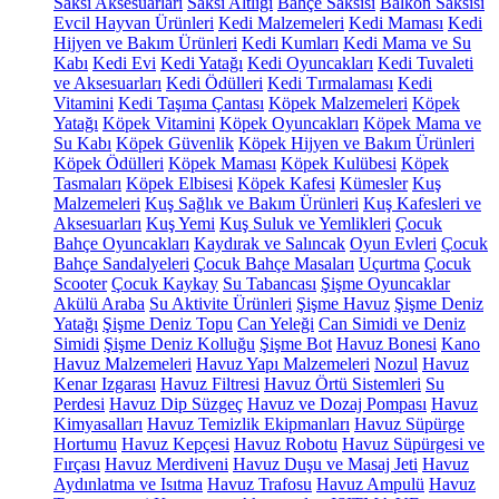
Saksı Aksesuarları
Saksı Altlığı
Bahçe Saksısı
Balkon Saksısı
Evcil Hayvan Ürünleri
Kedi Malzemeleri
Kedi Maması
Kedi
Hijyen ve Bakım Ürünleri
Kedi Kumları
Kedi Mama ve Su
Kabı
Kedi Evi
Kedi Yatağı
Kedi Oyuncakları
Kedi Tuvaleti
ve Aksesuarları
Kedi Ödülleri
Kedi Tırmalaması
Kedi
Vitamini
Kedi Taşıma Çantası
Köpek Malzemeleri
Köpek
Yatağı
Köpek Vitamini
Köpek Oyuncakları
Köpek Mama ve
Su Kabı
Köpek Güvenlik
Köpek Hijyen ve Bakım Ürünleri
Köpek Ödülleri
Köpek Maması
Köpek Kulübesi
Köpek
Tasmaları
Köpek Elbisesi
Köpek Kafesi
Kümesler
Kuş
Malzemeleri
Kuş Sağlık ve Bakım Ürünleri
Kuş Kafesleri ve
Aksesuarları
Kuş Yemi
Kuş Suluk ve Yemlikleri
Çocuk
Bahçe Oyuncakları
Kaydırak ve Salıncak
Oyun Evleri
Çocuk
Bahçe Sandalyeleri
Çocuk Bahçe Masaları
Uçurtma
Çocuk
Scooter
Çocuk Kaykay
Su Tabancası
Şişme Oyuncaklar
Akülü Araba
Su Aktivite Ürünleri
Şişme Havuz
Şişme Deniz
Yatağı
Şişme Deniz Topu
Can Yeleği
Can Simidi ve Deniz
Simidi
Şişme Deniz Kolluğu
Şişme Bot
Havuz Bonesi
Kano
Havuz Malzemeleri
Havuz Yapı Malzemeleri
Nozul
Havuz
Kenar Izgarası
Havuz Filtresi
Havuz Örtü Sistemleri
Su
Perdesi
Havuz Dip Süzgeç
Havuz ve Dozaj Pompası
Havuz
Kimyasalları
Havuz Temizlik Ekipmanları
Havuz Süpürge
Hortumu
Havuz Kepçesi
Havuz Robotu
Havuz Süpürgesi ve
Fırçası
Havuz Merdiveni
Havuz Duşu ve Masaj Jeti
Havuz
Aydınlatma ve Isıtma
Havuz Trafosu
Havuz Ampulü
Havuz