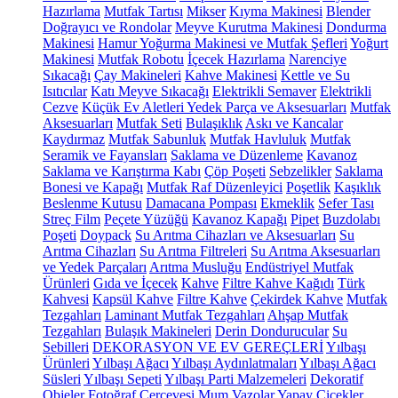
Hazırlama
Mutfak Tartısı
Mikser
Kıyma Makinesi
Blender
Doğrayıcı ve Rondolar
Meyve Kurutma Makinesi
Dondurma
Makinesi
Hamur Yoğurma Makinesi ve Mutfak Şefleri
Yoğurt
Makinesi
Mutfak Robotu
İçecek Hazırlama
Narenciye
Sıkacağı
Çay Makineleri
Kahve Makinesi
Kettle ve Su
Isıtıcılar
Katı Meyve Sıkacağı
Elektrikli Semaver
Elektrikli
Cezve
Küçük Ev Aletleri Yedek Parça ve Aksesuarları
Mutfak
Aksesuarları
Mutfak Seti
Bulaşıklık
Askı ve Kancalar
Kaydırmaz
Mutfak Sabunluk
Mutfak Havluluk
Mutfak
Seramik ve Fayansları
Saklama ve Düzenleme
Kavanoz
Saklama ve Karıştırma Kabı
Çöp Poşeti
Sebzelikler
Saklama
Bonesi ve Kapağı
Mutfak Raf Düzenleyici
Poşetlik
Kaşıklık
Beslenme Kutusu
Damacana Pompası
Ekmeklik
Sefer Tası
Streç Film
Peçete Yüzüğü
Kavanoz Kapağı
Pipet
Buzdolabı
Poşeti
Doypack
Su Arıtma Cihazları ve Aksesuarları
Su
Arıtma Cihazları
Su Arıtma Filtreleri
Su Arıtma Aksesuarları
ve Yedek Parçaları
Arıtma Musluğu
Endüstriyel Mutfak
Ürünleri
Gıda ve İçecek
Kahve
Filtre Kahve Kağıdı
Türk
Kahvesi
Kapsül Kahve
Filtre Kahve
Çekirdek Kahve
Mutfak
Tezgahları
Laminant Mutfak Tezgahları
Ahşap Mutfak
Tezgahları
Bulaşık Makineleri
Derin Dondurucular
Su
Sebilleri
DEKORASYON VE EV GEREÇLERİ
Yılbaşı
Ürünleri
Yılbaşı Ağacı
Yılbaşı Aydınlatmaları
Yılbaşı Ağacı
Süsleri
Yılbaşı Sepeti
Yılbaşı Parti Malzemeleri
Dekoratif
Objeler
Fotoğraf Çerçevesi
Mum
Vazolar
Yapay Çiçekler