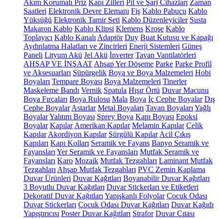
Akım Korumalı Priz
Kapı Zilleri
Pil ve Şarj Cihazları
Zaman
Saatleri
Elektronik Devre Elemanı
Fiş
Kablo Pabucu
Kablo
Yüksüğü
Elektronik Tamir Seti
Kablo Düzenleyiciler
Susta
Makaron Kablo
Kablo Klipsi
Klemens
Kroşe
Kablo
Toplayıcı
Kablo Kanalı
Adaptör
Duy
Buat Kutusu ve Kapağı
Aydınlatma Halatları ve Zincirleri
Enerji Sistemleri
Güneş
Paneli
Lityum Akü
Jel Akü
İnverter
Tavan Vantilatörleri
AHŞAP VE İNŞAAT
Ahşap Yer Döşeme
Parke
Parke Profil
ve Aksesuarları
Süpürgelik
Boya ve Boya Malzemeleri
Hobi
Boyaları
Tempare Boyası
Boya Malzemeleri
Tinerler
Maskeleme Bandı
Vernik
Spatula
Hışır Örtü
Duvar Macunu
Boya Fırçaları
Boya Rulosu
Mala
Boya
İç Cephe Boyalar
Dış
Cephe Boyalar
Astarlar
Metal Boyaları
Tavan Boyaları
Yağlı
Boyalar
Yalıtım Boyası
Sprey Boya
Kapı Boyası
Epoksi
Boyalar
Kapılar
Amerikan Kapılar
Melamin Kapılar
Çelik
Kapılar
Akordiyon Kapılar
Sürgülü Kapılar
Acil Çıkış
Kapıları
Kapı Kolları
Seramik ve Fayans
Banyo Seramik ve
Fayansları
Yer Seramik ve Fayansları
Mutfak Seramik ve
Fayansları
Karo
Mozaik
Mutfak Tezgahları
Laminant Mutfak
Tezgahları
Ahşap Mutfak Tezgahları
PVC Zemin Kaplama
Duvar Ürünleri
Duvar Kağıtları
Boyanabilir Duvar Kağıtları
3 Boyutlu Duvar Kağıtları
Duvar Stickerları ve Etiketleri
Dekoratif Duvar Kağıtları
Yapışkanlı Folyolar
Çocuk Odası
Duvar Stickerları
Çocuk Odası Duvar Kağıtları
Duvar Kağıdı
Yapıştırıcısı
Poster Duvar Kağıtları
Strafor
Duvar Çıtası