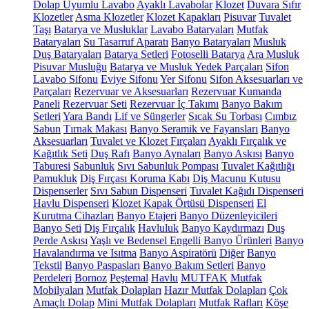
Dolap Uyumlu Lavabo
Ayaklı Lavabolar
Klozet
Duvara Sıfır
Klozetler
Asma Klozetler
Klozet Kapakları
Pisuvar
Tuvalet
Taşı
Batarya ve Musluklar
Lavabo Bataryaları
Mutfak
Bataryaları
Su Tasarruf Aparatı
Banyo Bataryaları
Musluk
Duş Bataryaları
Batarya Setleri
Fotoselli Batarya
Ara Musluk
Pisuvar Musluğu
Batarya ve Musluk Yedek Parçaları
Sifon
Lavabo Sifonu
Eviye Sifonu
Yer Sifonu
Sifon Aksesuarları ve
Parçaları
Rezervuar ve Aksesuarları
Rezervuar Kumanda
Paneli
Rezervuar Seti
Rezervuar İç Takımı
Banyo Bakım
Setleri
Yara Bandı
Lif ve Süngerler
Sıcak Su Torbası
Cımbız
Sabun
Tırnak Makası
Banyo Seramik ve Fayansları
Banyo
Aksesuarları
Tuvalet ve Klozet Fırçaları
Ayaklı Fırçalık ve
Kağıtlık Seti
Duş Rafı
Banyo Aynaları
Banyo Askısı
Banyo
Taburesi
Sabunluk
Sıvı Sabunluk Pompası
Tuvalet Kağıtlığı
Pamukluk
Diş Fırçası Koruma Kabı
Diş Macunu Kutusu
Dispenserler
Sıvı Sabun Dispenseri
Tuvalet Kağıdı Dispenseri
Havlu Dispenseri
Klozet Kapak Örtüsü Dispenseri
El
Kurutma Cihazları
Banyo Etajeri
Banyo Düzenleyicileri
Banyo Seti
Diş Fırçalık
Havluluk
Banyo Kaydırmazı
Duş
Perde Askısı
Yaşlı ve Bedensel Engelli Banyo Ürünleri
Banyo
Havalandırma ve Isıtma
Banyo Aspiratörü
Diğer
Banyo
Tekstil
Banyo Paspasları
Banyo Bakım Setleri
Banyo
Perdeleri
Bornoz
Peştemal
Havlu
MUTFAK
Mutfak
Mobilyaları
Mutfak Dolapları
Hazır Mutfak Dolapları
Çok
Amaçlı Dolap
Mini Mutfak Dolapları
Mutfak Rafları
Köşe