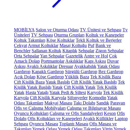
MOBİLYA
Salon ve Oturma Odası
TV Ünitesi ve Sehpası
Tv
Üniteleri
TV Sehpası
Oturma Grupları
Koltuk ve Kanepeler
Koltuk Takımları
Köşe Koltuklar
Tekli Koltuk ve Berjerler
Çekyat
Armut Koltuklar
Masaj Koltuğu
Puf
Bank ve
Benchler
Sallanan Koltuk
Kitaplık
Sehpalar
Zigon Sehpalar
Orta Sehpalar
Yan Sehpalar
Gazetelik
Antre ve Hol
Çok
Amaçlı Dolap
Portmantolar
Askılıklar
Kapı Askısı
Duvar
Askısı
Ayaklı Askılıklar
Dresuar
Ayakkabılık
Yatak Odası
Gardırop
Kapaklı Gardırop
Sürgülü Gardırop
Bez Gardırop
Açık Dolap
Köşe Gardırop
Yüklük
Baza
Tek Kişilik Baza
Çift Kişilik Baza
Yatak Başlığı
Çift Kişilik Yatak Başlığı
Tek
Kişilik Yatak Başlığı
Yatak
Çift Kişilik Yatak
Tek Kişilik
Yatak
Hasta Yatağı
Yatak Pedi & Şiltesi
Karyola
Tek Kişilik
Karyola
Çift Kişilik Karyola
Şifonyerler
Komodin
Yatak
Odası Takımları
Makyaj Masası
Takı Dolabı
Sandık
Paravan
Ofis ve Çalışma Mobilyaları
Çalışma ve Bilgisayar Masası
Oyuncu Koltukları
Çalışma ve Ofis Sandalyeleri
Keson
Ofis
Dolabı
Ofis Koltukları ve Kanepeleri
Ayaklı Küllükler
Laptop
Sehpası
Oyuncu Masası
Toplantı Masası
Ofis Masası ve
Takımları
Yemek Odası
Yemek Odası Takımları
Vitrin
Yemek