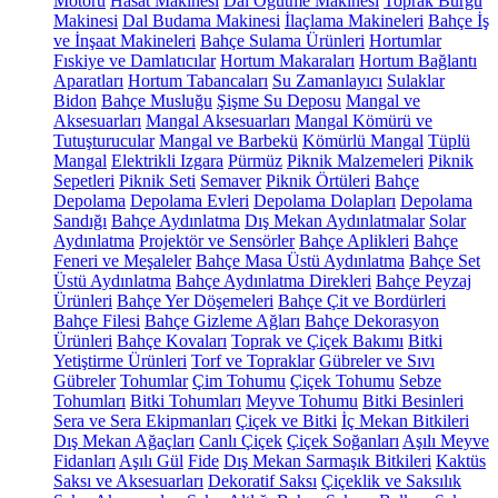
Motoru
Hasat Makinesi
Dal Öğütme Makinesi
Toprak Burgu
Makinesi
Dal Budama Makinesi
İlaçlama Makineleri
Bahçe İş
ve İnşaat Makineleri
Bahçe Sulama Ürünleri
Hortumlar
Fıskiye ve Damlatıcılar
Hortum Makaraları
Hortum Bağlantı
Aparatları
Hortum Tabancaları
Su Zamanlayıcı
Sulaklar
Bidon
Bahçe Musluğu
Şişme Su Deposu
Mangal ve
Aksesuarları
Mangal Aksesuarları
Mangal Kömürü ve
Tutuşturucular
Mangal ve Barbekü
Kömürlü Mangal
Tüplü
Mangal
Elektrikli Izgara
Pürmüz
Piknik Malzemeleri
Piknik
Sepetleri
Piknik Seti
Semaver
Piknik Örtüleri
Bahçe
Depolama
Depolama Evleri
Depolama Dolapları
Depolama
Sandığı
Bahçe Aydınlatma
Dış Mekan Aydınlatmalar
Solar
Aydınlatma
Projektör ve Sensörler
Bahçe Aplikleri
Bahçe
Feneri ve Meşaleler
Bahçe Masa Üstü Aydınlatma
Bahçe Set
Üstü Aydınlatma
Bahçe Aydınlatma Direkleri
Bahçe Peyzaj
Ürünleri
Bahçe Yer Döşemeleri
Bahçe Çit ve Bordürleri
Bahçe Filesi
Bahçe Gizleme Ağları
Bahçe Dekorasyon
Ürünleri
Bahçe Kovaları
Toprak ve Çiçek Bakımı
Bitki
Yetiştirme Ürünleri
Torf ve Topraklar
Gübreler ve Sıvı
Gübreler
Tohumlar
Çim Tohumu
Çiçek Tohumu
Sebze
Tohumları
Bitki Tohumları
Meyve Tohumu
Bitki Besinleri
Sera ve Sera Ekipmanları
Çiçek ve Bitki
İç Mekan Bitkileri
Dış Mekan Ağaçları
Canlı Çiçek
Çiçek Soğanları
Aşılı Meyve
Fidanları
Aşılı Gül
Fide
Dış Mekan Sarmaşık Bitkileri
Kaktüs
Saksı ve Aksesuarları
Dekoratif Saksı
Çiçeklik ve Saksılık