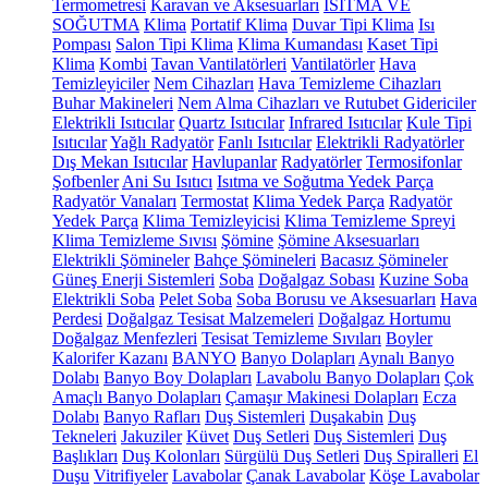
Termometresi
Karavan ve Aksesuarları
ISITMA VE
SOĞUTMA
Klima
Portatif Klima
Duvar Tipi Klima
Isı
Pompası
Salon Tipi Klima
Klima Kumandası
Kaset Tipi
Klima
Kombi
Tavan Vantilatörleri
Vantilatörler
Hava
Temizleyiciler
Nem Cihazları
Hava Temizleme Cihazları
Buhar Makineleri
Nem Alma Cihazları ve Rutubet Gidericiler
Elektrikli Isıtıcılar
Quartz Isıtıcılar
Infrared Isıtıcılar
Kule Tipi
Isıtıcılar
Yağlı Radyatör
Fanlı Isıtıcılar
Elektrikli Radyatörler
Dış Mekan Isıtıcılar
Havlupanlar
Radyatörler
Termosifonlar
Şofbenler
Ani Su Isıtıcı
Isıtma ve Soğutma Yedek Parça
Radyatör Vanaları
Termostat
Klima Yedek Parça
Radyatör
Yedek Parça
Klima Temizleyicisi
Klima Temizleme Spreyi
Klima Temizleme Sıvısı
Şömine
Şömine Aksesuarları
Elektrikli Şömineler
Bahçe Şömineleri
Bacasız Şömineler
Güneş Enerji Sistemleri
Soba
Doğalgaz Sobası
Kuzine Soba
Elektrikli Soba
Pelet Soba
Soba Borusu ve Aksesuarları
Hava
Perdesi
Doğalgaz Tesisat Malzemeleri
Doğalgaz Hortumu
Doğalgaz Menfezleri
Tesisat Temizleme Sıvıları
Boyler
Kalorifer Kazanı
BANYO
Banyo Dolapları
Aynalı Banyo
Dolabı
Banyo Boy Dolapları
Lavabolu Banyo Dolapları
Çok
Amaçlı Banyo Dolapları
Çamaşır Makinesi Dolapları
Ecza
Dolabı
Banyo Rafları
Duş Sistemleri
Duşakabin
Duş
Tekneleri
Jakuziler
Küvet
Duş Setleri
Duş Sistemleri
Duş
Başlıkları
Duş Kolonları
Sürgülü Duş Setleri
Duş Spiralleri
El
Duşu
Vitrifiyeler
Lavabolar
Çanak Lavabolar
Köşe Lavabolar