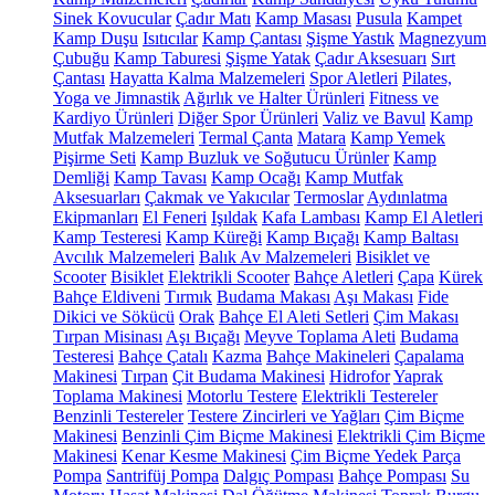
Sinek Kovucular
Çadır Matı
Kamp Masası
Pusula
Kampet
Kamp Duşu
Isıtıcılar
Kamp Çantası
Şişme Yastık
Magnezyum
Çubuğu
Kamp Taburesi
Şişme Yatak
Çadır Aksesuarı
Sırt
Çantası
Hayatta Kalma Malzemeleri
Spor Aletleri
Pilates,
Yoga ve Jimnastik
Ağırlık ve Halter Ürünleri
Fitness ve
Kardiyo Ürünleri
Diğer Spor Ürünleri
Valiz ve Bavul
Kamp
Mutfak Malzemeleri
Termal Çanta
Matara
Kamp Yemek
Pişirme Seti
Kamp Buzluk ve Soğutucu Ürünler
Kamp
Demliği
Kamp Tavası
Kamp Ocağı
Kamp Mutfak
Aksesuarları
Çakmak ve Yakıcılar
Termoslar
Aydınlatma
Ekipmanları
El Feneri
Işıldak
Kafa Lambası
Kamp El Aletleri
Kamp Testeresi
Kamp Küreği
Kamp Bıçağı
Kamp Baltası
Avcılık Malzemeleri
Balık Av Malzemeleri
Bisiklet ve
Scooter
Bisiklet
Elektrikli Scooter
Bahçe Aletleri
Çapa
Kürek
Bahçe Eldiveni
Tırmık
Budama Makası
Aşı Makası
Fide
Dikici ve Sökücü
Orak
Bahçe El Aleti Setleri
Çim Makası
Tırpan Misinası
Aşı Bıçağı
Meyve Toplama Aleti
Budama
Testeresi
Bahçe Çatalı
Kazma
Bahçe Makineleri
Çapalama
Makinesi
Tırpan
Çit Budama Makinesi
Hidrofor
Yaprak
Toplama Makinesi
Motorlu Testere
Elektrikli Testereler
Benzinli Testereler
Testere Zincirleri ve Yağları
Çim Biçme
Makinesi
Benzinli Çim Biçme Makinesi
Elektrikli Çim Biçme
Makinesi
Kenar Kesme Makinesi
Çim Biçme Yedek Parça
Pompa
Santrifüj Pompa
Dalgıç Pompası
Bahçe Pompası
Su