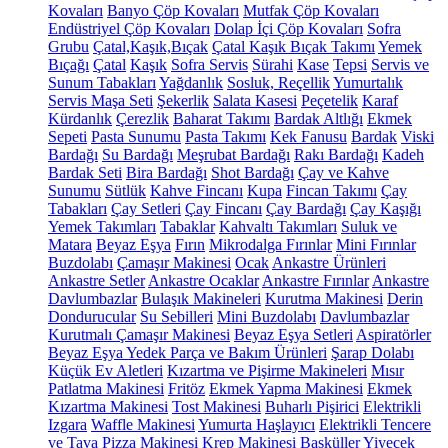
Kovaları
Banyo Çöp Kovaları
Mutfak Çöp Kovaları
Endüstriyel Çöp Kovaları
Dolap İçi Çöp Kovaları
Sofra
Grubu
Çatal,Kaşık,Bıçak
Çatal Kaşık Bıçak Takımı
Yemek
Bıçağı
Çatal
Kaşık
Sofra Servis
Sürahi
Kase
Tepsi
Servis ve
Sunum Tabakları
Yağdanlık
Sosluk, Reçellik
Yumurtalık
Servis Maşa Seti
Şekerlik
Salata Kasesi
Peçetelik
Karaf
Kürdanlık
Çerezlik
Baharat Takımı
Bardak Altlığı
Ekmek
Sepeti
Pasta Sunumu
Pasta Takımı
Kek Fanusu
Bardak
Viski
Bardağı
Su Bardağı
Meşrubat Bardağı
Rakı Bardağı
Kadeh
Bardak Seti
Bira Bardağı
Shot Bardağı
Çay ve Kahve
Sunumu
Sütlük
Kahve Fincanı
Kupa
Fincan Takımı
Çay
Tabakları
Çay Setleri
Çay Fincanı
Çay Bardağı
Çay Kaşığı
Yemek Takımları
Tabaklar
Kahvaltı Takımları
Suluk ve
Matara
Beyaz Eşya
Fırın
Mikrodalga Fırınlar
Mini Fırınlar
Buzdolabı
Çamaşır Makinesi
Ocak
Ankastre Ürünleri
Ankastre Setler
Ankastre Ocaklar
Ankastre Fırınlar
Ankastre
Davlumbazlar
Bulaşık Makineleri
Kurutma Makinesi
Derin
Dondurucular
Su Sebilleri
Mini Buzdolabı
Davlumbazlar
Kurutmalı Çamaşır Makinesi
Beyaz Eşya Setleri
Aspiratörler
Beyaz Eşya Yedek Parça ve Bakım Ürünleri
Şarap Dolabı
Küçük Ev Aletleri
Kızartma ve Pişirme Makineleri
Mısır
Patlatma Makinesi
Fritöz
Ekmek Yapma Makinesi
Ekmek
Kızartma Makinesi
Tost Makinesi
Buharlı Pişirici
Elektrikli
Izgara
Waffle Makinesi
Yumurta Haşlayıcı
Elektrikli Tencere
ve Tava
Pizza Makinesi
Krep Makinesi
Basküller
Yiyecek