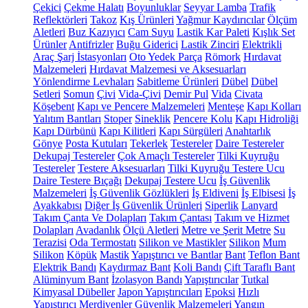
Çekici
Çekme Halatı
Boyunluklar
Seyyar Lamba
Trafik
Reflektörleri
Takoz
Kış Ürünleri
Yağmur Kaydırıcılar
Ölçüm
Aletleri
Buz Kazıyıcı
Cam Suyu
Lastik Kar Paleti
Kışlık Set
Ürünler
Antifrizler
Buğu Giderici
Lastik Zinciri
Elektrikli
Araç Şarj İstasyonları
Oto Yedek Parça
Römork
Hırdavat
Malzemeleri
Hırdavat Malzemesi ve Aksesuarları
Yönlendirme Levhaları
Sabitleme Ürünleri
Dübel
Dübel
Setleri
Somun
Çivi
Vida-Çivi
Demir Pul
Vida
Civata
Köşebent
Kapı ve Pencere Malzemeleri
Menteşe
Kapı Kolları
Yalıtım Bantları
Stoper
Sineklik
Pencere Kolu
Kapı Hidroliği
Kapı Dürbünü
Kapı Kilitleri
Kapı Sürgüleri
Anahtarlık
Gönye
Posta Kutuları
Tekerlek
Testereler
Daire Testereler
Dekupaj Testereler
Çok Amaçlı Testereler
Tilki Kuyruğu
Testereler
Testere Aksesuarları
Tilki Kuyruğu Testere Ucu
Daire Testere Bıçağı
Dekupaj Testere Ucu
İş Güvenlik
Malzemeleri
İş Güvenlik Gözlükleri
İş Eldiveni
İş Elbisesi
İş
Ayakkabısı
Diğer İş Güvenlik Ürünleri
Siperlik
Lanyard
Takım Çanta Ve Dolapları
Takım Çantası
Takım ve Hizmet
Dolapları
Avadanlık
Ölçü Aletleri
Metre ve Şerit Metre
Su
Terazisi
Oda Termostatı
Silikon ve Mastikler
Silikon
Mum
Silikon
Köpük
Mastik
Yapıştırıcı ve Bantlar
Bant
Teflon Bant
Elektrik Bandı
Kaydırmaz Bant
Koli Bandı
Çift Taraflı Bant
Alüminyum Bant
İzolasyon Bandı
Yapıştırıcılar
Tutkal
Kimyasal Dübeller
Japon Yapıştırıcıları
Epoksi
Hızlı
Yapıştırıcı
Merdivenler
Güvenlik Malzemeleri
Yangın