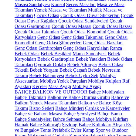
Masası Sandalyesi
Konsol
Servis Masaları
Masa ve Masa
Takımları
Yemek Masası ve Takımları
Mutfak Masası ve
Takımları
Çocuk Odası
Çocuk Odası Duvar Stickerları
Çocuk
Odası Duvar Kağıtları
Çocuk Odası Sandalyeleri
Çocuk
Odası Gardıropları
Çocuk Odası Masası
Çocuk Odası Bazası
Çocuk Odası Takımları
Çocuk Odası Komodini
Çocuk Odası
Karyolaları
Genç Odası
Genç Odası Takımları
Genç Odası
Komodini
Genç Odası Şifonyerleri
Genç Odası Bazaları
Genç Odası Gardıropları
Genç Odası Karyolaları
Ranza
Bebek Odası
Bebek Beşikleri
Mama Sandalyesi
Bebek
Karyolaları
Bebek Gardıropları
Bebek Yatakları
Bebek Odası
Takımları
Oyuncak Dolabı
Bebek Şifonyer
Bebek Odası
Tekstili
Bebek Yorganı
Bebek Çarşafı
Bebek Nevresim
Takımı
Bebek Battaniyesi
Bebek Uyku Seti
Mobilya
Aksesuarları
Mobilya Yedek Parçaları
Mobilya Kulpları
Raf
Ayakları
Keçeler
Masa Ayağı
Mobilya Ayağı
BAHÇE,BALKON VE OUTDOOR
Bahçe Mobilyaları
Bahçe Takımları
Balkon ve Bahçe Oturma Grubu
Bahçe ve
Balkon Yemek Masası Takımları
Balkon ve Bahçe Köşe
Takımı
Bistro Setleri
Bahçe Minderi
Çardak ve Kameriyeler
Bahçe ve Balkon Masası
Bahçe Şemsiyesi
Bahçe Bankı
Bahçe Sandalyeleri
Bahçe Sehpası
Bahçe Mobilya Kılıfları
Hamak
Bahçe Salıncağı
Şezlong
Bahçe Koltukları
Ahşap Ev
ve Bungalov
Tente
Prefabrik Evler
Kamp Spor ve Outdoor
Kamp Malzemeleri
Çadırlar
Kamp Sandalyesi
Uyku Tulumu