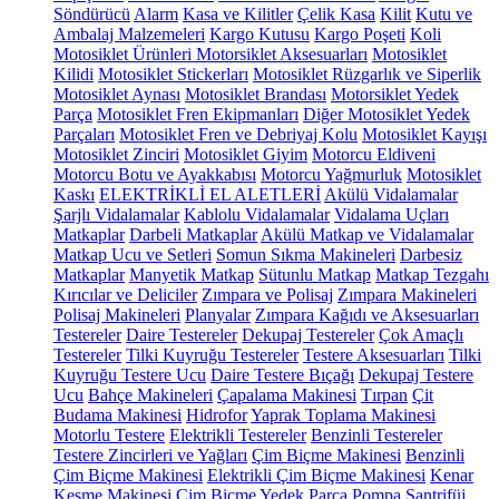
Söndürücü
Alarm
Kasa ve Kilitler
Çelik Kasa
Kilit
Kutu ve
Ambalaj Malzemeleri
Kargo Kutusu
Kargo Poşeti
Koli
Motosiklet Ürünleri
Motorsiklet Aksesuarları
Motosiklet
Kilidi
Motosiklet Stickerları
Motosiklet Rüzgarlık ve Siperlik
Motosiklet Aynası
Motosiklet Brandası
Motorsiklet Yedek
Parça
Motosiklet Fren Ekipmanları
Diğer Motosiklet Yedek
Parçaları
Motosiklet Fren ve Debriyaj Kolu
Motosiklet Kayışı
Motosiklet Zinciri
Motosiklet Giyim
Motorcu Eldiveni
Motorcu Botu ve Ayakkabısı
Motorcu Yağmurluk
Motosiklet
Kaskı
ELEKTRİKLİ EL ALETLERİ
Akülü Vidalamalar
Şarjlı Vidalamalar
Kablolu Vidalamalar
Vidalama Uçları
Matkaplar
Darbeli Matkaplar
Akülü Matkap ve Vidalamalar
Matkap Ucu ve Setleri
Somun Sıkma Makineleri
Darbesiz
Matkaplar
Manyetik Matkap
Sütunlu Matkap
Matkap Tezgahı
Kırıcılar ve Deliciler
Zımpara ve Polisaj
Zımpara Makineleri
Polisaj Makineleri
Planyalar
Zımpara Kağıdı ve Aksesuarları
Testereler
Daire Testereler
Dekupaj Testereler
Çok Amaçlı
Testereler
Tilki Kuyruğu Testereler
Testere Aksesuarları
Tilki
Kuyruğu Testere Ucu
Daire Testere Bıçağı
Dekupaj Testere
Ucu
Bahçe Makineleri
Çapalama Makinesi
Tırpan
Çit
Budama Makinesi
Hidrofor
Yaprak Toplama Makinesi
Motorlu Testere
Elektrikli Testereler
Benzinli Testereler
Testere Zincirleri ve Yağları
Çim Biçme Makinesi
Benzinli
Çim Biçme Makinesi
Elektrikli Çim Biçme Makinesi
Kenar
Kesme Makinesi
Çim Biçme Yedek Parça
Pompa
Santrifüj