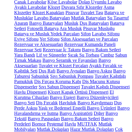
Çanak Lavabolar
Köşe Lavabolar
Dolap Uyumlu Lavabo
Ayaklı Lavabolar
Klozet
Duvara Sıfır Klozetler
Asma
Klozetler
Klozet Kapakları
Pisuvar
Tuvalet Taşı
Batarya ve
Musluklar
Lavabo Bataryaları
Mutfak Bataryaları
Su Tasarruf
Aparatı
Banyo Bataryaları
Musluk
Duş Bataryaları
Batarya
Setleri
Fotoselli Batarya
Ara Musluk
Pisuvar Musluğu
Batarya ve Musluk Yedek Parçaları
Sifon
Lavabo Sifonu
Eviye Sifonu
Yer Sifonu
Sifon Aksesuarları ve Parçaları
Rezervuar ve Aksesuarları
Rezervuar Kumanda Paneli
Rezervuar Seti
Rezervuar İç Takımı
Banyo Bakım Setleri
Yara Bandı
Lif ve Süngerler
Sıcak Su Torbası
Cımbız
Sabun
Tırnak Makası
Banyo Seramik ve Fayansları
Banyo
Aksesuarları
Tuvalet ve Klozet Fırçaları
Ayaklı Fırçalık ve
Kağıtlık Seti
Duş Rafı
Banyo Aynaları
Banyo Askısı
Banyo
Taburesi
Sabunluk
Sıvı Sabunluk Pompası
Tuvalet Kağıtlığı
Pamukluk
Diş Fırçası Koruma Kabı
Diş Macunu Kutusu
Dispenserler
Sıvı Sabun Dispenseri
Tuvalet Kağıdı Dispenseri
Havlu Dispenseri
Klozet Kapak Örtüsü Dispenseri
El
Kurutma Cihazları
Banyo Etajeri
Banyo Düzenleyicileri
Banyo Seti
Diş Fırçalık
Havluluk
Banyo Kaydırmazı
Duş
Perde Askısı
Yaşlı ve Bedensel Engelli Banyo Ürünleri
Banyo
Havalandırma ve Isıtma
Banyo Aspiratörü
Diğer
Banyo
Tekstil
Banyo Paspasları
Banyo Bakım Setleri
Banyo
Perdeleri
Bornoz
Peştemal
Havlu
MUTFAK
Mutfak
Mobilyaları
Mutfak Dolapları
Hazır Mutfak Dolapları
Çok