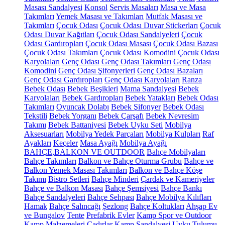
Masası Sandalyesi
Konsol
Servis Masaları
Masa ve Masa
Takımları
Yemek Masası ve Takımları
Mutfak Masası ve
Takımları
Çocuk Odası
Çocuk Odası Duvar Stickerları
Çocuk
Odası Duvar Kağıtları
Çocuk Odası Sandalyeleri
Çocuk
Odası Gardıropları
Çocuk Odası Masası
Çocuk Odası Bazası
Çocuk Odası Takımları
Çocuk Odası Komodini
Çocuk Odası
Karyolaları
Genç Odası
Genç Odası Takımları
Genç Odası
Komodini
Genç Odası Şifonyerleri
Genç Odası Bazaları
Genç Odası Gardıropları
Genç Odası Karyolaları
Ranza
Bebek Odası
Bebek Beşikleri
Mama Sandalyesi
Bebek
Karyolaları
Bebek Gardıropları
Bebek Yatakları
Bebek Odası
Takımları
Oyuncak Dolabı
Bebek Şifonyer
Bebek Odası
Tekstili
Bebek Yorganı
Bebek Çarşafı
Bebek Nevresim
Takımı
Bebek Battaniyesi
Bebek Uyku Seti
Mobilya
Aksesuarları
Mobilya Yedek Parçaları
Mobilya Kulpları
Raf
Ayakları
Keçeler
Masa Ayağı
Mobilya Ayağı
BAHÇE,BALKON VE OUTDOOR
Bahçe Mobilyaları
Bahçe Takımları
Balkon ve Bahçe Oturma Grubu
Bahçe ve
Balkon Yemek Masası Takımları
Balkon ve Bahçe Köşe
Takımı
Bistro Setleri
Bahçe Minderi
Çardak ve Kameriyeler
Bahçe ve Balkon Masası
Bahçe Şemsiyesi
Bahçe Bankı
Bahçe Sandalyeleri
Bahçe Sehpası
Bahçe Mobilya Kılıfları
Hamak
Bahçe Salıncağı
Şezlong
Bahçe Koltukları
Ahşap Ev
ve Bungalov
Tente
Prefabrik Evler
Kamp Spor ve Outdoor
Kamp Malzemeleri
Çadırlar
Kamp Sandalyesi
Uyku Tulumu