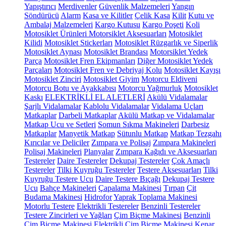
Yapıştırıcı
Merdivenler
Güvenlik Malzemeleri
Yangın
Söndürücü
Alarm
Kasa ve Kilitler
Çelik Kasa
Kilit
Kutu ve
Ambalaj Malzemeleri
Kargo Kutusu
Kargo Poşeti
Koli
Motosiklet Ürünleri
Motorsiklet Aksesuarları
Motosiklet
Kilidi
Motosiklet Stickerları
Motosiklet Rüzgarlık ve Siperlik
Motosiklet Aynası
Motosiklet Brandası
Motorsiklet Yedek
Parça
Motosiklet Fren Ekipmanları
Diğer Motosiklet Yedek
Parçaları
Motosiklet Fren ve Debriyaj Kolu
Motosiklet Kayışı
Motosiklet Zinciri
Motosiklet Giyim
Motorcu Eldiveni
Motorcu Botu ve Ayakkabısı
Motorcu Yağmurluk
Motosiklet
Kaskı
ELEKTRİKLİ EL ALETLERİ
Akülü Vidalamalar
Şarjlı Vidalamalar
Kablolu Vidalamalar
Vidalama Uçları
Matkaplar
Darbeli Matkaplar
Akülü Matkap ve Vidalamalar
Matkap Ucu ve Setleri
Somun Sıkma Makineleri
Darbesiz
Matkaplar
Manyetik Matkap
Sütunlu Matkap
Matkap Tezgahı
Kırıcılar ve Deliciler
Zımpara ve Polisaj
Zımpara Makineleri
Polisaj Makineleri
Planyalar
Zımpara Kağıdı ve Aksesuarları
Testereler
Daire Testereler
Dekupaj Testereler
Çok Amaçlı
Testereler
Tilki Kuyruğu Testereler
Testere Aksesuarları
Tilki
Kuyruğu Testere Ucu
Daire Testere Bıçağı
Dekupaj Testere
Ucu
Bahçe Makineleri
Çapalama Makinesi
Tırpan
Çit
Budama Makinesi
Hidrofor
Yaprak Toplama Makinesi
Motorlu Testere
Elektrikli Testereler
Benzinli Testereler
Testere Zincirleri ve Yağları
Çim Biçme Makinesi
Benzinli
Çim Biçme Makinesi
Elektrikli Çim Biçme Makinesi
Kenar