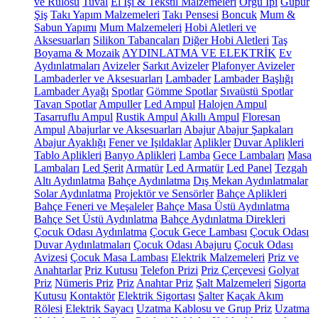
ve Rulosu
Tuval
El İşi & Tekstil Malzemeleri
Örgü İpi
Güpür
Şiş
Takı Yapım Malzemeleri
Takı Pensesi
Boncuk
Mum &
Sabun Yapımı
Mum Malzemeleri
Hobi Aletleri ve
Aksesuarları
Silikon Tabancaları
Diğer Hobi Aletleri
Taş
Boyama & Mozaik
AYDINLATMA VE ELEKTRİK
Ev
Aydınlatmaları
Avizeler
Sarkıt Avizeler
Plafonyer Avizeler
Lambaderler ve Aksesuarları
Lambader
Lambader Başlığı
Lambader Ayağı
Spotlar
Gömme Spotlar
Sıvaüstü Spotlar
Tavan Spotlar
Ampuller
Led Ampul
Halojen Ampul
Tasarruflu Ampul
Rustik Ampul
Akıllı Ampul
Floresan
Ampul
Abajurlar ve Aksesuarları
Abajur
Abajur Şapkaları
Abajur Ayaklığı
Fener ve Işıldaklar
Aplikler
Duvar Aplikleri
Tablo Aplikleri
Banyo Aplikleri
Lamba
Gece Lambaları
Masa
Lambaları
Led Şerit
Armatür
Led Armatür
Led Panel
Tezgah
Altı Aydınlatma
Bahçe Aydınlatma
Dış Mekan Aydınlatmalar
Solar Aydınlatma
Projektör ve Sensörler
Bahçe Aplikleri
Bahçe Feneri ve Meşaleler
Bahçe Masa Üstü Aydınlatma
Bahçe Set Üstü Aydınlatma
Bahçe Aydınlatma Direkleri
Çocuk Odası Aydınlatma
Çocuk Gece Lambası
Çocuk Odası
Duvar Aydınlatmaları
Çocuk Odası Abajuru
Çocuk Odası
Avizesi
Çocuk Masa Lambası
Elektrik Malzemeleri
Priz ve
Anahtarlar
Priz Kutusu
Telefon Prizi
Priz Çerçevesi
Golyat
Priz
Nümeris Priz
Priz
Anahtar Priz
Şalt Malzemeleri
Sigorta
Kutusu
Kontaktör
Elektrik Sigortası
Şalter
Kaçak Akım
Rölesi
Elektrik Sayacı
Uzatma Kablosu ve Grup Priz
Uzatma