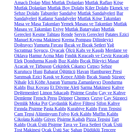
Amaçlı Dolap
Mini Mutfak Dolapları
Mutfak Rafları
Köşe
Mutfak Dolapları
Mutfak Boy Dolabı
Kiler Dolabı
Ekmek ve
Sebze Dolabı
Tabureler
Sandalye
Mutfak Sandalyeleri
Bar
Sandalyeleri
Katlanır Sandalyeler
Mutfak Köşe Takımları
Masa ve Masa Takımları
Yemek Masası ve Takımları
Mutfak
Masası ve Takımları
Eviye
Mutfak Bataryaları
Mutfak
Gereçleri
Kesme Tahtası
Rende
Servis Gereçleri
Patates Ezici
Manuel Kıyma Makinesi
Krema Pompası
Dilimleyici
Doğrayıcı
Yumurta Fırçası
Bıçak ve Bıçak Setleri
Yağ
Sıçratmaz
Soyucu, Oyacak
Ölçü Kabı ve Kaşığı
Merdane ve
Oklava
Hamur Açma Matı
Fındık Kıracağı ve Ceviz Kıracağı
Elek
Dondurma Kaşığı
Buz Kalıbı
Bıçak Bileyici Masat
Açacak ve Tirbuşon
Çekirdek Çıkarıcı
Çırpıcı
Sebze
Kurutucu
Huni
Baharat Öğütücü
Havan
Hamburger Presi
Sarımsak Ezici
Kaşık ve Kepçe Altlığı
Bıçak Standı
Süzgeç
Nihale
İçli Köfte Aparatı
Yumurta Zamanlayıcı
Dondurma
Kalıbı
Buz Kovası
Et Dövme Aleti
Sarma Makinesi
Kahve
Değirmenleri
Limon Sıkacağı
Pişirme Grubu
Çay ve Kahve
Demleme
French Press
Dripper
Chemex
Cezve
Çay Süzgeci
Demlik
Moka Pot
Çaydanlık
Kahve Filtresi
Sifon Kahve
Fırında Pişirme
Pasta Kalıbı
Kurabiye Kalıbı
Fırın Tepsisi
Cam Tepsi
Alüminyum Folyo
Kek Kalıbı
Muffin Kalıbı
Çikolata Kalıbı
Güveç
Pişirme Kağıdı
Pizza Tepsisi
Tart
Kalıbı
Ocak Üstü Pişirme
Tava ve Tava Setleri
Ocak Üstü
Tost Makinesi
Ocak Üstü Sac
Sahan
Düdüklü Tencere