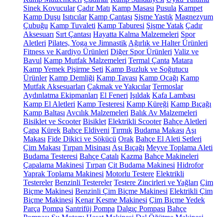
Sinek Kovucular
Çadır Matı
Kamp Masası
Pusula
Kampet
Kamp Duşu
Isıtıcılar
Kamp Çantası
Şişme Yastık
Magnezyum
Çubuğu
Kamp Tuvaleti
Kamp Taburesi
Şişme Yatak
Çadır
Aksesuarı
Sırt Çantası
Hayatta Kalma Malzemeleri
Spor
Aletleri
Pilates, Yoga ve Jimnastik
Ağırlık ve Halter Ürünleri
Fitness ve Kardiyo Ürünleri
Diğer Spor Ürünleri
Valiz ve
Bavul
Kamp Mutfak Malzemeleri
Termal Çanta
Matara
Kamp Yemek Pişirme Seti
Kamp Buzluk ve Soğutucu
Ürünler
Kamp Demliği
Kamp Tavası
Kamp Ocağı
Kamp
Mutfak Aksesuarları
Çakmak ve Yakıcılar
Termoslar
Aydınlatma Ekipmanları
El Feneri
Işıldak
Kafa Lambası
Kamp El Aletleri
Kamp Testeresi
Kamp Küreği
Kamp Bıçağı
Kamp Baltası
Avcılık Malzemeleri
Balık Av Malzemeleri
Bisiklet ve Scooter
Bisiklet
Elektrikli Scooter
Bahçe Aletleri
Çapa
Kürek
Bahçe Eldiveni
Tırmık
Budama Makası
Aşı
Makası
Fide Dikici ve Sökücü
Orak
Bahçe El Aleti Setleri
Çim Makası
Tırpan Misinası
Aşı Bıçağı
Meyve Toplama Aleti
Budama Testeresi
Bahçe Çatalı
Kazma
Bahçe Makineleri
Çapalama Makinesi
Tırpan
Çit Budama Makinesi
Hidrofor
Yaprak Toplama Makinesi
Motorlu Testere
Elektrikli
Testereler
Benzinli Testereler
Testere Zincirleri ve Yağları
Çim
Biçme Makinesi
Benzinli Çim Biçme Makinesi
Elektrikli Çim
Biçme Makinesi
Kenar Kesme Makinesi
Çim Biçme Yedek
Parça
Pompa
Santrifüj Pompa
Dalgıç Pompası
Bahçe