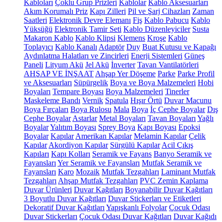
Kabloları
Çoklu Grup Prizleri
Kablolar
Kablo Aksesuarları
Akım Korumalı Priz
Kapı Zilleri
Pil ve Şarj Cihazları
Zaman
Saatleri
Elektronik Devre Elemanı
Fiş
Kablo Pabucu
Kablo
Yüksüğü
Elektronik Tamir Seti
Kablo Düzenleyiciler
Susta
Makaron Kablo
Kablo Klipsi
Klemens
Kroşe
Kablo
Toplayıcı
Kablo Kanalı
Adaptör
Duy
Buat Kutusu ve Kapağı
Aydınlatma Halatları ve Zincirleri
Enerji Sistemleri
Güneş
Paneli
Lityum Akü
Jel Akü
İnverter
Tavan Vantilatörleri
AHŞAP VE İNŞAAT
Ahşap Yer Döşeme
Parke
Parke Profil
ve Aksesuarları
Süpürgelik
Boya ve Boya Malzemeleri
Hobi
Boyaları
Tempare Boyası
Boya Malzemeleri
Tinerler
Maskeleme Bandı
Vernik
Spatula
Hışır Örtü
Duvar Macunu
Boya Fırçaları
Boya Rulosu
Mala
Boya
İç Cephe Boyalar
Dış
Cephe Boyalar
Astarlar
Metal Boyaları
Tavan Boyaları
Yağlı
Boyalar
Yalıtım Boyası
Sprey Boya
Kapı Boyası
Epoksi
Boyalar
Kapılar
Amerikan Kapılar
Melamin Kapılar
Çelik
Kapılar
Akordiyon Kapılar
Sürgülü Kapılar
Acil Çıkış
Kapıları
Kapı Kolları
Seramik ve Fayans
Banyo Seramik ve
Fayansları
Yer Seramik ve Fayansları
Mutfak Seramik ve
Fayansları
Karo
Mozaik
Mutfak Tezgahları
Laminant Mutfak
Tezgahları
Ahşap Mutfak Tezgahları
PVC Zemin Kaplama
Duvar Ürünleri
Duvar Kağıtları
Boyanabilir Duvar Kağıtları
3 Boyutlu Duvar Kağıtları
Duvar Stickerları ve Etiketleri
Dekoratif Duvar Kağıtları
Yapışkanlı Folyolar
Çocuk Odası
Duvar Stickerları
Çocuk Odası Duvar Kağıtları
Duvar Kağıdı