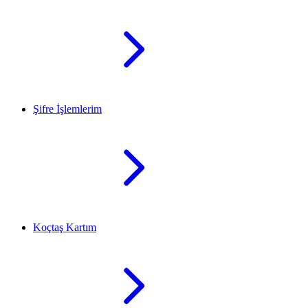
Şifre İşlemlerim
Koçtaş Kartım