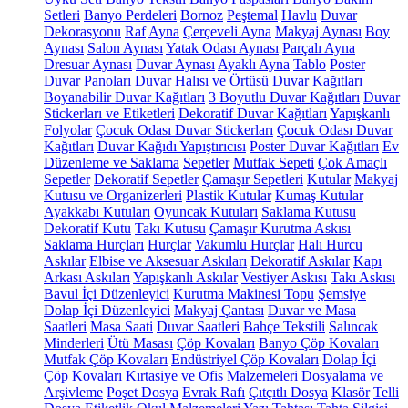
Setleri
Banyo Perdeleri
Bornoz
Peştemal
Havlu
Duvar
Dekorasyonu
Raf
Ayna
Çerçeveli Ayna
Makyaj Aynası
Boy
Aynası
Salon Aynası
Yatak Odası Aynası
Parçalı Ayna
Dresuar Aynası
Duvar Aynası
Ayaklı Ayna
Tablo
Poster
Duvar Panoları
Duvar Halısı ve Örtüsü
Duvar Kağıtları
Boyanabilir Duvar Kağıtları
3 Boyutlu Duvar Kağıtları
Duvar
Stickerları ve Etiketleri
Dekoratif Duvar Kağıtları
Yapışkanlı
Folyolar
Çocuk Odası Duvar Stickerları
Çocuk Odası Duvar
Kağıtları
Duvar Kağıdı Yapıştırıcısı
Poster Duvar Kağıtları
Ev
Düzenleme ve Saklama
Sepetler
Mutfak Sepeti
Çok Amaçlı
Sepetler
Dekoratif Sepetler
Çamaşır Sepetleri
Kutular
Makyaj
Kutusu ve Organizerleri
Plastik Kutular
Kumaş Kutular
Ayakkabı Kutuları
Oyuncak Kutuları
Saklama Kutusu
Dekoratif Kutu
Takı Kutusu
Çamaşır Kurutma Askısı
Saklama Hurçları
Hurçlar
Vakumlu Hurçlar
Halı Hurcu
Askılar
Elbise ve Aksesuar Askıları
Dekoratif Askılar
Kapı
Arkası Askıları
Yapışkanlı Askılar
Vestiyer Askısı
Takı Askısı
Bavul İçi Düzenleyici
Kurutma Makinesi Topu
Şemsiye
Dolap İçi Düzenleyici
Makyaj Çantası
Duvar ve Masa
Saatleri
Masa Saati
Duvar Saatleri
Bahçe Tekstili
Salıncak
Minderleri
Ütü Masası
Çöp Kovaları
Banyo Çöp Kovaları
Mutfak Çöp Kovaları
Endüstriyel Çöp Kovaları
Dolap İçi
Çöp Kovaları
Kırtasiye ve Ofis Malzemeleri
Dosyalama ve
Arşivleme
Poşet Dosya
Evrak Rafı
Çıtçıtlı Dosya
Klasör
Telli