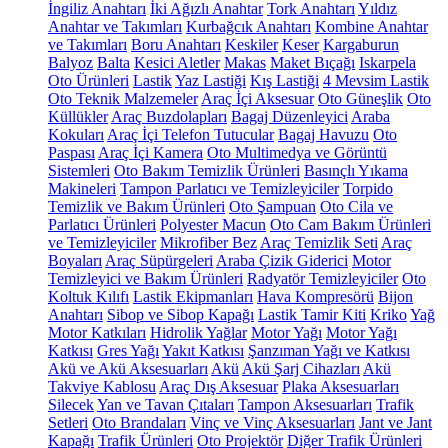
İngiliz Anahtarı
İki Ağızlı Anahtar
Tork Anahtarı
Yıldız
Anahtar ve Takımları
Kurbağcık Anahtarı
Kombine Anahtar
ve Takımları
Boru Anahtarı
Keskiler
Keser
Kargaburun
Balyoz
Balta
Kesici Aletler
Makas
Maket Bıçağı
Iskarpela
Oto Ürünleri
Lastik
Yaz Lastiği
Kış Lastiği
4 Mevsim Lastik
Oto Teknik Malzemeler
Araç İçi Aksesuar
Oto Güneşlik
Oto
Küllükler
Araç Buzdolapları
Bagaj Düzenleyici
Araba
Kokuları
Araç İçi Telefon Tutucular
Bagaj Havuzu
Oto
Paspası
Araç İçi Kamera
Oto Multimedya ve Görüntü
Sistemleri
Oto Bakım Temizlik Ürünleri
Basınçlı Yıkama
Makineleri
Tampon Parlatıcı ve Temizleyiciler
Torpido
Temizlik ve Bakım Ürünleri
Oto Şampuan
Oto Cila ve
Parlatıcı Ürünleri
Polyester Macun
Oto Cam Bakım Ürünleri
ve Temizleyiciler
Mikrofiber Bez
Araç Temizlik Seti
Araç
Boyaları
Araç Süpürgeleri
Araba Çizik Giderici
Motor
Temizleyici ve Bakım Ürünleri
Radyatör Temizleyiciler
Oto
Koltuk Kılıfı
Lastik Ekipmanları
Hava Kompresörü
Bijon
Anahtarı
Sibop ve Sibop Kapağı
Lastik Tamir Kiti
Kriko
Yağ
Motor Katkıları
Hidrolik Yağlar
Motor Yağı
Motor Yağı
Katkısı
Gres Yağı
Yakıt Katkısı
Şanzıman Yağı ve Katkısı
Akü ve Akü Aksesuarları
Akü
Akü Şarj Cihazları
Akü
Takviye Kablosu
Araç Dış Aksesuar
Plaka Aksesuarları
Silecek
Yan ve Tavan Çıtaları
Tampon Aksesuarları
Trafik
Setleri
Oto Brandaları
Vinç ve Vinç Aksesuarları
Jant ve Jant
Kapağı
Trafik Ürünleri
Oto Projektör
Diğer Trafik Ürünleri