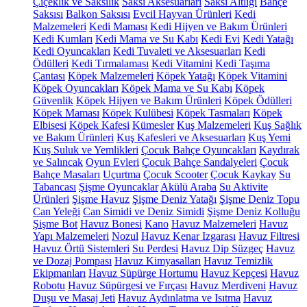
Çiçeklik ve Saksılık
Saksı Aksesuarları
Saksı Altlığı
Bahçe
Saksısı
Balkon Saksısı
Evcil Hayvan Ürünleri
Kedi
Malzemeleri
Kedi Maması
Kedi Hijyen ve Bakım Ürünleri
Kedi Kumları
Kedi Mama ve Su Kabı
Kedi Evi
Kedi Yatağı
Kedi Oyuncakları
Kedi Tuvaleti ve Aksesuarları
Kedi
Ödülleri
Kedi Tırmalaması
Kedi Vitamini
Kedi Taşıma
Çantası
Köpek Malzemeleri
Köpek Yatağı
Köpek Vitamini
Köpek Oyuncakları
Köpek Mama ve Su Kabı
Köpek
Güvenlik
Köpek Hijyen ve Bakım Ürünleri
Köpek Ödülleri
Köpek Maması
Köpek Kulübesi
Köpek Tasmaları
Köpek
Elbisesi
Köpek Kafesi
Kümesler
Kuş Malzemeleri
Kuş Sağlık
ve Bakım Ürünleri
Kuş Kafesleri ve Aksesuarları
Kuş Yemi
Kuş Suluk ve Yemlikleri
Çocuk Bahçe Oyuncakları
Kaydırak
ve Salıncak
Oyun Evleri
Çocuk Bahçe Sandalyeleri
Çocuk
Bahçe Masaları
Uçurtma
Çocuk Scooter
Çocuk Kaykay
Su
Tabancası
Şişme Oyuncaklar
Akülü Araba
Su Aktivite
Ürünleri
Şişme Havuz
Şişme Deniz Yatağı
Şişme Deniz Topu
Can Yeleği
Can Simidi ve Deniz Simidi
Şişme Deniz Kolluğu
Şişme Bot
Havuz Bonesi
Kano
Havuz Malzemeleri
Havuz
Yapı Malzemeleri
Nozul
Havuz Kenar Izgarası
Havuz Filtresi
Havuz Örtü Sistemleri
Su Perdesi
Havuz Dip Süzgeç
Havuz
ve Dozaj Pompası
Havuz Kimyasalları
Havuz Temizlik
Ekipmanları
Havuz Süpürge Hortumu
Havuz Kepçesi
Havuz
Robotu
Havuz Süpürgesi ve Fırçası
Havuz Merdiveni
Havuz
Duşu ve Masaj Jeti
Havuz Aydınlatma ve Isıtma
Havuz