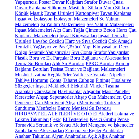
Yapıştırıcısı
Poster Duvar Kağıtları
Strafor
Duvar Çıtası
Duvar Kaplama
Silikon ve Mastikler
Silikon
Mum Silikon
Köpük
Mastik
Tavan Ürünleri
Kartonpiyer
Tavan Kaplama
İnşaat ve İzolasyon
İzolasyon Malzemeleri
Su Yalıtım
Malzemeleri
Isı Yalıtım Malzemeleri
Ses Yalıtım Malzemeleri
İnşaat Malzemeleri
Alçı
Cam Tuğla
Çimento
Beton Harcı
Çatı
Kaplama Malzemeleri
İnşaat Kimyasalları
İnşaat Temizlik
Ürünleri
Lavabo Çözücü
Harç ve Sıva Çözücü
Çok Amaçlı
Temizlik
Yağlayıcı ve Pas Çözücü
Yapı Kimyasalları
Derz
Dolgu
Seramik Yapıştırıcılar
Sıvı Conta
Strafor Yapıştırılar
Plastik Boru ve Ek Parçalar
Boru Bağlantı ve Aksesuarları
Temiz Su Boruları
Atık Su Boruları
PPRC Borular
Kombi
Bağlantı Boruları
Tesisat Tamir ve Bağlantı Malzemeleri
Musluk Uzatma
Regülatörler
Valfler ve Vanalar
Nipeller
Tahliye Hortumu
Conta
Taharet Çubuğu
Fittings
Tıpalar ve
Süzgeçler
İnşaat Makineleri
Elektrikli Vinçler
Taşıma
Arabaları
Caraskallar
Havlupanlar
Ahşaplar
Masif Paneller
Keresteler
Ahşap Seperatörler
Ahşap Çatı Malzemeleri
Çatı
Penceresi
Çatı Merdiveni
Ahşap Merdivenler
Trabzan
Sundurma
Menfezler
Banyo Menfezi
Su Deposu
HIRDAVAT EL ALETLERİ VE OTO
El Aletleri
Lokma ve
Lokma Takımları
Çekiç
El Testereleri
Kesici Grubu
Pense
Tornavida
Seramik ve Sıvacı Aletleri
Mengene ve İşkenceler
Zımbalar ve Aksesuarları
Zımpara ve Eğeler
Anahtarlar
Anahtar Takımları
Alyan Anahtarları
Açık Ağız Anahtar