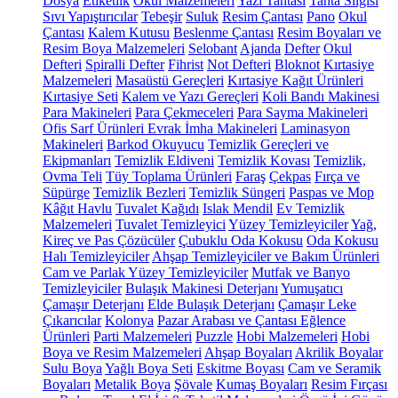
Dosya
Etiketlik
Okul Malzemeleri
Yazı Tahtası
Tahta Silgisi
Sıvı Yapıştırıcılar
Tebeşir
Suluk
Resim Çantası
Pano
Okul
Çantası
Kalem Kutusu
Beslenme Çantası
Resim Boyaları ve
Resim Boya Malzemeleri
Selobant
Ajanda
Defter
Okul
Defteri
Spiralli Defter
Fihrist
Not Defteri
Bloknot
Kırtasiye
Malzemeleri
Masaüstü Gereçleri
Kırtasiye Kağıt Ürünleri
Kırtasiye Seti
Kalem ve Yazı Gereçleri
Koli Bandı Makinesi
Para Makineleri
Para Çekmeceleri
Para Sayma Makineleri
Ofis Sarf Ürünleri
Evrak İmha Makineleri
Laminasyon
Makineleri
Barkod Okuyucu
Temizlik Gereçleri ve
Ekipmanları
Temizlik Eldiveni
Temizlik Kovası
Temizlik,
Ovma Teli
Tüy Toplama Ürünleri
Faraş
Çekpas
Fırça ve
Süpürge
Temizlik Bezleri
Temizlik Süngeri
Paspas ve Mop
Kâğıt Havlu
Tuvalet Kağıdı
Islak Mendil
Ev Temizlik
Malzemeleri
Tuvalet Temizleyici
Yüzey Temizleyiciler
Yağ,
Kireç ve Pas Çözücüler
Çubuklu Oda Kokusu
Oda Kokusu
Halı Temizleyiciler
Ahşap Temizleyiciler ve Bakım Ürünleri
Cam ve Parlak Yüzey Temizleyiciler
Mutfak ve Banyo
Temizleyiciler
Bulaşık Makinesi Deterjanı
Yumuşatıcı
Çamaşır Deterjanı
Elde Bulaşık Deterjanı
Çamaşır Leke
Çıkarıcılar
Kolonya
Pazar Arabası ve Çantası
Eğlence
Ürünleri
Parti Malzemeleri
Puzzle
Hobi Malzemeleri
Hobi
Boya ve Resim Malzemeleri
Ahşap Boyaları
Akrilik Boyalar
Sulu Boya
Yağlı Boya Seti
Eskitme Boyası
Cam ve Seramik
Boyaları
Metalik Boya
Şövale
Kumaş Boyaları
Resim Fırçası