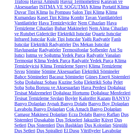
Trafosu
Havuz Ampulü
Havuz Termometresi
Karavan ve
Aksesuarları
ISITMA VE SOĞUTMA
Klima
Portatif Klima
Duvar Tipi Klima
Isı Pompası
Salon Tipi Klima
Klima
Kumandası
Kaset Tipi Klima
Kombi
Tavan Vantilatörleri
Vantilatörler
Hava Temizleyiciler
Nem Cihazları
Hava
Temizleme Cihazları
Buhar Makineleri
Nem Alma Cihazları
ve Rutubet Gidericiler
Elektrikli Isıtıcılar
Quartz Isıtıcılar
Infrared Isıtıcılar
Kule Tipi Isıtıcılar
Yağlı Radyatör
Fanlı
Isıtıcılar
Elektrikli Radyatörler
Dış Mekan Isıtıcılar
Havlupanlar
Radyatörler
Termosifonlar
Şofbenler
Ani Su
Isıtıcı
Isıtma ve Soğutma Yedek Parça
Radyatör Vanaları
Termostat
Klima Yedek Parça
Radyatör Yedek Parça
Klima
Temizleyicisi
Klima Temizleme Spreyi
Klima Temizleme
Sıvısı
Şömine
Şömine Aksesuarları
Elektrikli Şömineler
Bahçe Şömineleri
Bacasız Şömineler
Güneş Enerji Sistemleri
Soba
Doğalgaz Sobası
Kuzine Soba
Elektrikli Soba
Pelet
Soba
Soba Borusu ve Aksesuarları
Hava Perdesi
Doğalgaz
Tesisat Malzemeleri
Doğalgaz Hortumu
Doğalgaz Menfezleri
Tesisat Temizleme Sıvıları
Boyler
Kalorifer Kazanı
BANYO
Banyo Dolapları
Aynalı Banyo Dolabı
Banyo Boy Dolapları
Lavabolu Banyo Dolapları
Çok Amaçlı Banyo Dolapları
Çamaşır Makinesi Dolapları
Ecza Dolabı
Banyo Rafları
Duş
Sistemleri
Duşakabin
Duş Tekneleri
Jakuziler
Küvet
Duş
Setleri
Duş Sistemleri
Duş Başlıkları
Duş Kolonları
Sürgülü
Duş Setleri
Duş Spiralleri
El Duşu
Vitrifiyeler
Lavabolar