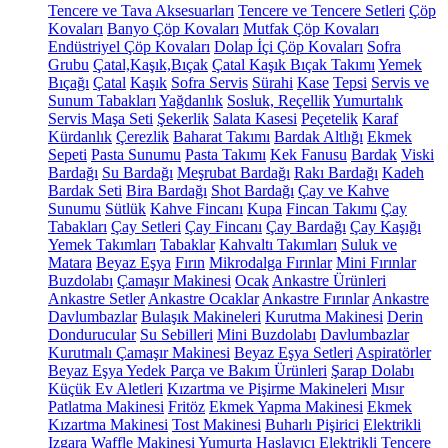
Tencere ve Tava Aksesuarları
Tencere ve Tencere Setleri
Çöp
Kovaları
Banyo Çöp Kovaları
Mutfak Çöp Kovaları
Endüstriyel Çöp Kovaları
Dolap İçi Çöp Kovaları
Sofra
Grubu
Çatal,Kaşık,Bıçak
Çatal Kaşık Bıçak Takımı
Yemek
Bıçağı
Çatal
Kaşık
Sofra Servis
Sürahi
Kase
Tepsi
Servis ve
Sunum Tabakları
Yağdanlık
Sosluk, Reçellik
Yumurtalık
Servis Maşa Seti
Şekerlik
Salata Kasesi
Peçetelik
Karaf
Kürdanlık
Çerezlik
Baharat Takımı
Bardak Altlığı
Ekmek
Sepeti
Pasta Sunumu
Pasta Takımı
Kek Fanusu
Bardak
Viski
Bardağı
Su Bardağı
Meşrubat Bardağı
Rakı Bardağı
Kadeh
Bardak Seti
Bira Bardağı
Shot Bardağı
Çay ve Kahve
Sunumu
Sütlük
Kahve Fincanı
Kupa
Fincan Takımı
Çay
Tabakları
Çay Setleri
Çay Fincanı
Çay Bardağı
Çay Kaşığı
Yemek Takımları
Tabaklar
Kahvaltı Takımları
Suluk ve
Matara
Beyaz Eşya
Fırın
Mikrodalga Fırınlar
Mini Fırınlar
Buzdolabı
Çamaşır Makinesi
Ocak
Ankastre Ürünleri
Ankastre Setler
Ankastre Ocaklar
Ankastre Fırınlar
Ankastre
Davlumbazlar
Bulaşık Makineleri
Kurutma Makinesi
Derin
Dondurucular
Su Sebilleri
Mini Buzdolabı
Davlumbazlar
Kurutmalı Çamaşır Makinesi
Beyaz Eşya Setleri
Aspiratörler
Beyaz Eşya Yedek Parça ve Bakım Ürünleri
Şarap Dolabı
Küçük Ev Aletleri
Kızartma ve Pişirme Makineleri
Mısır
Patlatma Makinesi
Fritöz
Ekmek Yapma Makinesi
Ekmek
Kızartma Makinesi
Tost Makinesi
Buharlı Pişirici
Elektrikli
Izgara
Waffle Makinesi
Yumurta Haşlayıcı
Elektrikli Tencere