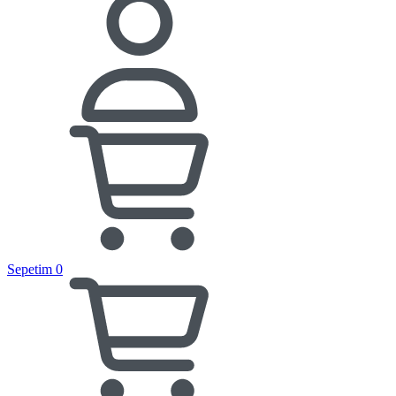
Sepetim
0