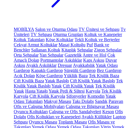
MOBİLYA
Salon ve Oturma Odası
TV Ünitesi ve Sehpası
Tv
Üniteleri
TV Sehpası
Oturma Grupları
Koltuk ve Kanepeler
Koltuk Takımları
Köşe Koltuklar
Tekli Koltuk ve Berjerler
Çekyat
Armut Koltuklar
Masaj Koltuğu
Puf
Bank ve
Benchler
Sallanan Koltuk
Kitaplık
Sehpalar
Zigon Sehpalar
Orta Sehpalar
Yan Sehpalar
Gazetelik
Antre ve Hol
Çok
Amaçlı Dolap
Portmantolar
Askılıklar
Kapı Askısı
Duvar
Askısı
Ayaklı Askılıklar
Dresuar
Ayakkabılık
Yatak Odası
Gardırop
Kapaklı Gardırop
Sürgülü Gardırop
Bez Gardırop
Açık Dolap
Köşe Gardırop
Yüklük
Baza
Tek Kişilik Baza
Çift Kişilik Baza
Yatak Başlığı
Çift Kişilik Yatak Başlığı
Tek
Kişilik Yatak Başlığı
Yatak
Çift Kişilik Yatak
Tek Kişilik
Yatak
Hasta Yatağı
Yatak Pedi & Şiltesi
Karyola
Tek Kişilik
Karyola
Çift Kişilik Karyola
Şifonyerler
Komodin
Yatak
Odası Takımları
Makyaj Masası
Takı Dolabı
Sandık
Paravan
Ofis ve Çalışma Mobilyaları
Çalışma ve Bilgisayar Masası
Oyuncu Koltukları
Çalışma ve Ofis Sandalyeleri
Keson
Ofis
Dolabı
Ofis Koltukları ve Kanepeleri
Ayaklı Küllükler
Laptop
Sehpası
Oyuncu Masası
Toplantı Masası
Ofis Masası ve
Takımları
Yemek Odası
Yemek Odası Takımları
Vitrin
Yemek