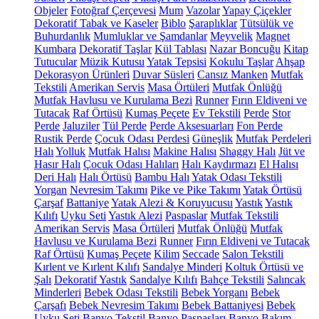
Objeler
Fotoğraf Çerçevesi
Mum
Vazolar
Yapay Çiçekler
Dekoratif Tabak ve Kaseler
Biblo
Şaraplıklar
Tütsülük ve
Buhurdanlık
Mumluklar ve Şamdanlar
Meyvelik
Magnet
Kumbara
Dekoratif Taşlar
Kül Tablası
Nazar Boncuğu
Kitap
Tutucular
Müzik Kutusu
Yatak Tepsisi
Kokulu Taşlar
Ahşap
Dekorasyon Ürünleri
Duvar Süsleri
Cansız Manken
Mutfak
Tekstili
Amerikan Servis
Masa Örtüleri
Mutfak Önlüğü
Mutfak Havlusu ve Kurulama Bezi
Runner
Fırın Eldiveni ve
Tutacak
Raf Örtüsü
Kumaş Peçete
Ev Tekstili
Perde
Stor
Perde
Jaluziler
Tül Perde
Perde Aksesuarları
Fon Perde
Rustik Perde
Çocuk Odası Perdesi
Güneşlik
Mutfak Perdeleri
Halı
Yolluk
Mutfak Halısı
Makine Halısı
Shaggy Halı
Jüt ve
Hasır Halı
Çocuk Odası Halıları
Halı Kaydırmazı
El Halısı
Deri Halı
Halı Örtüsü
Bambu Halı
Yatak Odası Tekstili
Yorgan
Nevresim Takımı
Pike ve Pike Takımı
Yatak Örtüsü
Çarşaf
Battaniye
Yatak Alezi & Koruyucusu
Yastık
Yastık
Kılıfı
Uyku Seti
Yastık Alezi
Paspaslar
Mutfak Tekstili
Amerikan Servis
Masa Örtüleri
Mutfak Önlüğü
Mutfak
Havlusu ve Kurulama Bezi
Runner
Fırın Eldiveni ve Tutacak
Raf Örtüsü
Kumaş Peçete
Kilim
Seccade
Salon Tekstili
Kırlent ve Kırlent Kılıfı
Sandalye Minderi
Koltuk Örtüsü ve
Şalı
Dekoratif Yastık
Sandalye Kılıfı
Bahçe Tekstili
Salıncak
Minderleri
Bebek Odası Tekstili
Bebek Yorganı
Bebek
Çarşafı
Bebek Nevresim Takımı
Bebek Battaniyesi
Bebek
Uyku Seti
Banyo Tekstil
Banyo Paspasları
Banyo Bakım