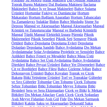
Pompası
Su Motoru
Hasat Makinesi
Dal Öğütme Makinesi
Toprak Burgu Makinesi
Dal Budama Makinesi
İlaçlama
Makineleri
Bahçe İş ve İnşaat Makineleri
Bahçe Sulama
Ürünleri
Hortumlar
Fıskiye ve Damlatıcılar
Hortum
Makaraları
Hortum Bağlantı Aparatları
Hortum Tabancaları
Su Zamanlayıcı
Sulaklar
Bidon
Bahçe Musluğu
Şişme Su
Deposu
Mangal ve Aksesuarları
Mangal Aksesuarları
Mangal
Kömürü ve Tutuşturucular
Mangal ve Barbekü
Kömürlü
Mangal
Tüplü Mangal
Elektrikli Izgara
Pürmüz
Piknik
Malzemeleri
Piknik Sepetleri
Piknik Seti
Semaver
Piknik
Örtüleri
Bahçe Depolama
Depolama Evleri
Depolama
Dolapları
Depolama Sandığı
Bahçe Aydınlatma
Dış Mekan
Aydınlatmalar
Solar Aydınlatma
Projektör ve Sensörler
Bahçe
Aplikleri
Bahçe Feneri ve Meşaleler
Bahçe Masa Üstü
Aydınlatma
Bahçe Set Üstü Aydınlatma
Bahçe Aydınlatma
Direkleri
Bahçe Peyzaj Ürünleri
Bahçe Yer Döşemeleri
Bahçe
Çit ve Bordürleri
Bahçe Filesi
Bahçe Gizleme Ağları
Bahçe
Dekorasyon Ürünleri
Bahçe Kovaları
Toprak ve Çiçek
Bakımı
Bitki Yetiştirme Ürünleri
Torf ve Topraklar
Gübreler
ve Sıvı Gübreler
Tohumlar
Çim Tohumu
Çiçek Tohumu
Sebze Tohumları
Bitki Tohumları
Meyve Tohumu
Bitki
Besinleri
Sera ve Sera Ekipmanları
Çiçek ve Bitki
İç Mekan
Bitkileri
Dış Mekan Ağaçları
Canlı Çiçek
Çiçek Soğanları
Aşılı Meyve Fidanları
Aşılı Gül
Fide
Dış Mekan Sarmaşık
Bitkileri
Kaktüs
Saksı ve Aksesuarları
Dekoratif Saksı