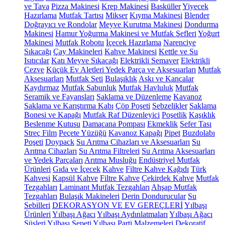
ve Tava
Pizza Makinesi
Krep Makinesi
Basküller
Yiyecek
Hazırlama
Mutfak Tartısı
Mikser
Kıyma Makinesi
Blender
Doğrayıcı ve Rondolar
Meyve Kurutma Makinesi
Dondurma
Makinesi
Hamur Yoğurma Makinesi ve Mutfak Şefleri
Yoğurt
Makinesi
Mutfak Robotu
İçecek Hazırlama
Narenciye
Sıkacağı
Çay Makineleri
Kahve Makinesi
Kettle ve Su
Isıtıcılar
Katı Meyve Sıkacağı
Elektrikli Semaver
Elektrikli
Cezve
Küçük Ev Aletleri Yedek Parça ve Aksesuarları
Mutfak
Aksesuarları
Mutfak Seti
Bulaşıklık
Askı ve Kancalar
Kaydırmaz
Mutfak Sabunluk
Mutfak Havluluk
Mutfak
Seramik ve Fayansları
Saklama ve Düzenleme
Kavanoz
Saklama ve Karıştırma Kabı
Çöp Poşeti
Sebzelikler
Saklama
Bonesi ve Kapağı
Mutfak Raf Düzenleyici
Poşetlik
Kaşıklık
Beslenme Kutusu
Damacana Pompası
Ekmeklik
Sefer Tası
Streç Film
Peçete Yüzüğü
Kavanoz Kapağı
Pipet
Buzdolabı
Poşeti
Doypack
Su Arıtma Cihazları ve Aksesuarları
Su
Arıtma Cihazları
Su Arıtma Filtreleri
Su Arıtma Aksesuarları
ve Yedek Parçaları
Arıtma Musluğu
Endüstriyel Mutfak
Ürünleri
Gıda ve İçecek
Kahve
Filtre Kahve Kağıdı
Türk
Kahvesi
Kapsül Kahve
Filtre Kahve
Çekirdek Kahve
Mutfak
Tezgahları
Laminant Mutfak Tezgahları
Ahşap Mutfak
Tezgahları
Bulaşık Makineleri
Derin Dondurucular
Su
Sebilleri
DEKORASYON VE EV GEREÇLERİ
Yılbaşı
Ürünleri
Yılbaşı Ağacı
Yılbaşı Aydınlatmaları
Yılbaşı Ağacı
Süsleri
Yılbaşı Sepeti
Yılbaşı Parti Malzemeleri
Dekoratif