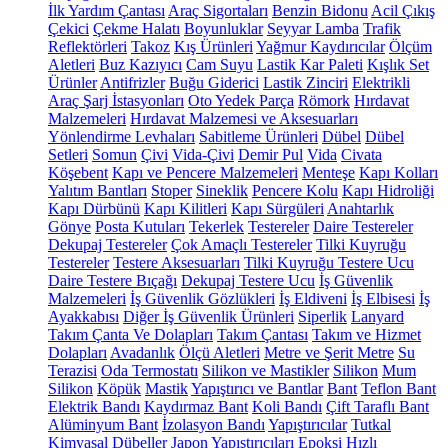
İlk Yardım Çantası
Araç Sigortaları
Benzin Bidonu
Acil Çıkış
Çekici
Çekme Halatı
Boyunluklar
Seyyar Lamba
Trafik
Reflektörleri
Takoz
Kış Ürünleri
Yağmur Kaydırıcılar
Ölçüm
Aletleri
Buz Kazıyıcı
Cam Suyu
Lastik Kar Paleti
Kışlık Set
Ürünler
Antifrizler
Buğu Giderici
Lastik Zinciri
Elektrikli
Araç Şarj İstasyonları
Oto Yedek Parça
Römork
Hırdavat
Malzemeleri
Hırdavat Malzemesi ve Aksesuarları
Yönlendirme Levhaları
Sabitleme Ürünleri
Dübel
Dübel
Setleri
Somun
Çivi
Vida-Çivi
Demir Pul
Vida
Civata
Köşebent
Kapı ve Pencere Malzemeleri
Menteşe
Kapı Kolları
Yalıtım Bantları
Stoper
Sineklik
Pencere Kolu
Kapı Hidroliği
Kapı Dürbünü
Kapı Kilitleri
Kapı Sürgüleri
Anahtarlık
Gönye
Posta Kutuları
Tekerlek
Testereler
Daire Testereler
Dekupaj Testereler
Çok Amaçlı Testereler
Tilki Kuyruğu
Testereler
Testere Aksesuarları
Tilki Kuyruğu Testere Ucu
Daire Testere Bıçağı
Dekupaj Testere Ucu
İş Güvenlik
Malzemeleri
İş Güvenlik Gözlükleri
İş Eldiveni
İş Elbisesi
İş
Ayakkabısı
Diğer İş Güvenlik Ürünleri
Siperlik
Lanyard
Takım Çanta Ve Dolapları
Takım Çantası
Takım ve Hizmet
Dolapları
Avadanlık
Ölçü Aletleri
Metre ve Şerit Metre
Su
Terazisi
Oda Termostatı
Silikon ve Mastikler
Silikon
Mum
Silikon
Köpük
Mastik
Yapıştırıcı ve Bantlar
Bant
Teflon Bant
Elektrik Bandı
Kaydırmaz Bant
Koli Bandı
Çift Taraflı Bant
Alüminyum Bant
İzolasyon Bandı
Yapıştırıcılar
Tutkal
Kimyasal Dübeller
Japon Yapıştırıcıları
Epoksi
Hızlı