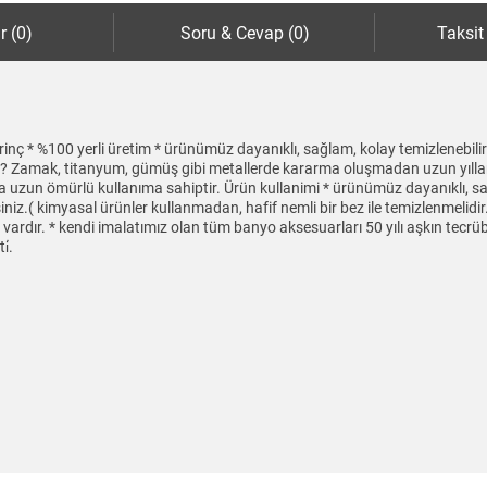
r (0)
Soru & Cevap (0)
Taksit
e/pirinç * %100 yerli üretim * ürünümüz dayanıklı, sağlam, kolay temizlenebi
edir ? Zamak, titanyum, gümüş gibi metallerde kararma oluşmadan uzun yıl
a uzun ömürlü kullanıma sahiptir. Ürün kullanimi * ürünümüz dayanıklı, sa
iz.( kimyasal ürünler kullanmadan, hafif nemli bir bez ile temizlenmelidir
mı vardır. * kendi imalatımız olan tüm banyo aksesuarları 50 yılı aşkın tecrüb
i̇.