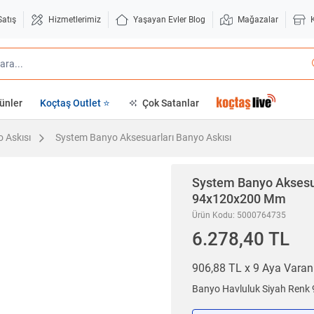
Satış
Hizmetlerimiz
Yaşayan Evler Blog
Mağazalar
ünler
Koçtaş Outlet ⭐
Çok Satanlar
 Askısı
System Banyo Aksesuarları Banyo Askısı
System Banyo Aksesu
94x120x200 Mm
Ürün Kodu: 5000764735
6.278,40 TL
906,88 TL x 9 Aya Vara
Banyo Havluluk Siyah Ren