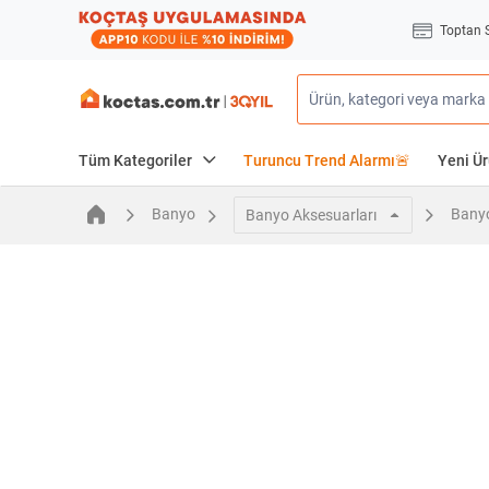
Toptan 
Tüm Kategoriler
Turuncu Trend Alarmı🚨
Yeni Ür
Banyo
Banyo
Banyo Aksesuarları