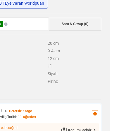
50 TL'ye Varan Worldpuan
Soru & Cevap (0)
9
20
cm
9.4
cm
12
cm
1'li
Siyah
Pirinç
at
●
Ücretsiz Kargo
iliş Tarihi:
11 Ağustos
 edileceğini
Konum Seçiniz