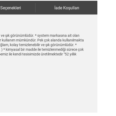
 Seçenekleri
İade Koşulları
lir ve şık görünümlüdür. * system markasına ait olan
lar kullanım mümkündür. Pek çok alanda kullanılmakta
ğlam, kolay temizlenebilir ve şık görünümlüdür. *
. ) * kimyasal bir madde ile temizlenmediği sürece çok
emiz ile kendi tesisimizde üretilmektedir "52 yıllık