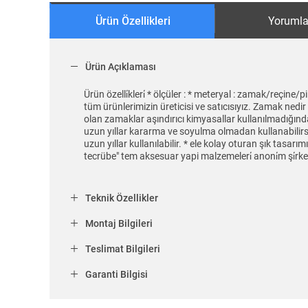
Ürün Özellikleri
Yorumla
Ürün Açıklaması
Ürün özelli̇kleri̇ * ölçüler : * meteryal : zamak/reçin
tüm ürünlerimizin üreticisi ve satıcısıyız. Zamak n
olan zamaklar aşındırıcı kimyasallar kullanılmadığınd
uzun yıllar kararma ve soyulma olmadan kullanabilirsin
uzun yıllar kullanılabilir. * ele kolay oturan şık tasarı
tecrübe" tem aksesuar yapi malzemeleri̇ anoni̇m şi̇rket
Teknik Özellikler
Montaj Bilgileri
Teslimat Bilgileri
Garanti Bilgisi