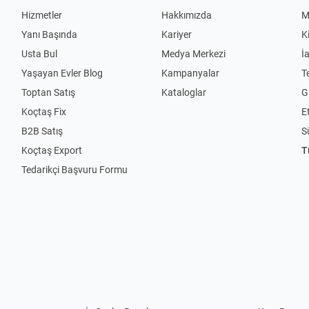
Hizmetler
Hakkımızda
M
Yanı Başında
Kariyer
K
Usta Bul
Medya Merkezi
İ
Yaşayan Evler Blog
Kampanyalar
T
Toptan Satış
Kataloglar
Gi
Koçtaş Fix
Et
B2B Satış
S
Koçtaş Export
T
Tedarikçi Başvuru Formu