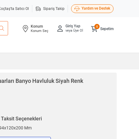
Yardım ve Destek
Koçtaş'ta Satıcı Ol
Sipariş Takip
Giriş Yap
Konum
0
Sepetim
veya Üye Ol
Konum Seç
arları
Banyo Havluluk Siyah Renk
n
Taksit Seçenekleri
k 94x120x200 Mm