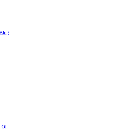
 Blog
ı Ol