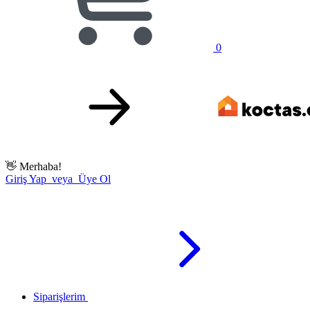
0
👋
Merhaba!
Giriş Yap veya Üye Ol
Siparişlerim