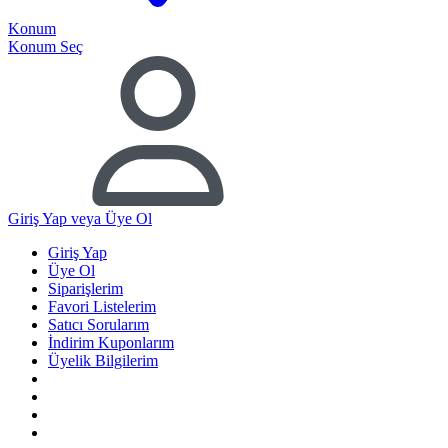
Konum
Konum Seç
Giriş Yap
veya Üye Ol
Giriş Yap
Üye Ol
Siparişlerim
Favori Listelerim
Satıcı Sorularım
İndirim Kuponlarım
Üyelik Bilgilerim