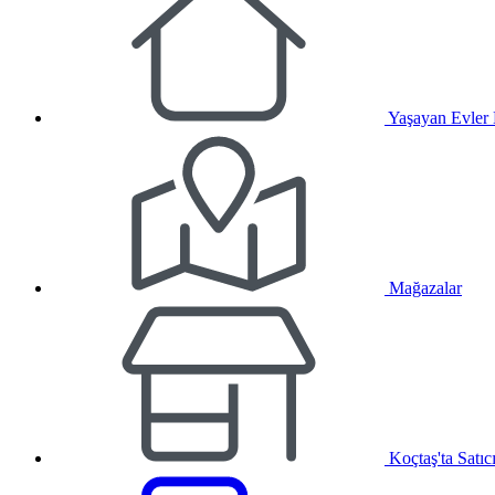
Yaşayan Evler
Mağazalar
Koçtaş'ta Satıc