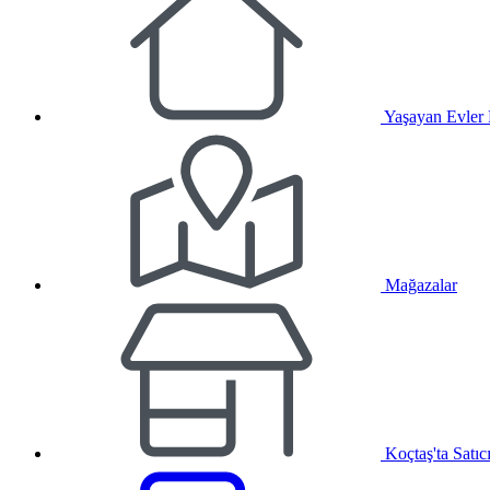
Yaşayan Evler
Mağazalar
Koçtaş'ta Satıc