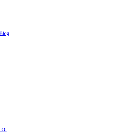
 Blog
ı Ol