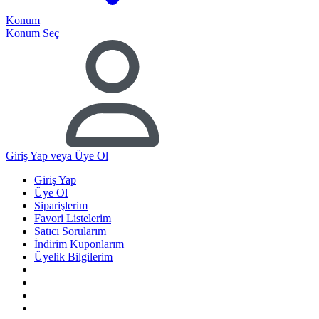
Konum
Konum Seç
Giriş Yap
veya Üye Ol
Giriş Yap
Üye Ol
Siparişlerim
Favori Listelerim
Satıcı Sorularım
İndirim Kuponlarım
Üyelik Bilgilerim