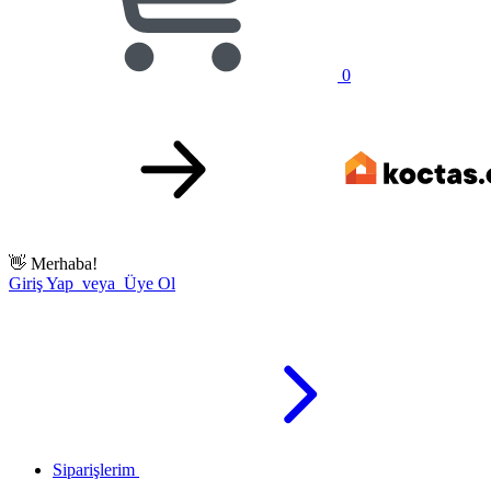
0
👋
Merhaba!
Giriş Yap veya Üye Ol
Siparişlerim