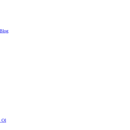
 Blog
ı Ol