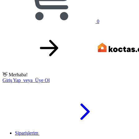
0
👋
Merhaba!
Giriş Yap veya Üye Ol
Siparişlerim