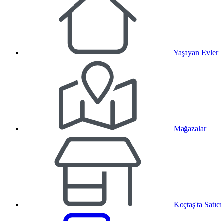
Yaşayan Evler
Mağazalar
Koçtaş'ta Satıc