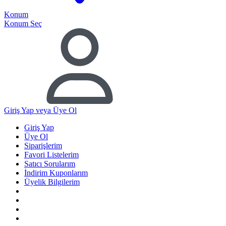
Konum
Konum Seç
Giriş Yap
veya Üye Ol
Giriş Yap
Üye Ol
Siparişlerim
Favori Listelerim
Satıcı Sorularım
İndirim Kuponlarım
Üyelik Bilgilerim