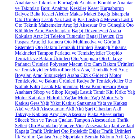
Anahtar ve Takımları
Kurbağcık Anahtarı
Kombine Anahtar
ve Takımları
Boru Anahtarı
Keskiler
Keser
Kargaburun
Balyoz
Balta
Kesici Aletler
Makas
Maket Bıçağı
Iskarpela
Oto Ürünleri
Lastik
Yaz Lastiği
Kış Lastiği
4 Mevsim Lastik
Oto Teknik Malzemeler
Araç İçi Aksesuar
Oto Güneşlik
Oto
Küllükler
Araç Buzdolapları
Bagaj Düzenleyici
Araba
Kokuları
Araç İçi Telefon Tutucular
Bagaj Havuzu
Oto
Paspası
Araç İçi Kamera
Oto Multimedya ve Görüntü
Sistemleri
Oto Bakım Temizlik Ürünleri
Basınçlı Yıkama
Makineleri
Tampon Parlatıcı ve Temizleyiciler
Torpido
Temizlik ve Bakım Ürünleri
Oto Şampuan
Oto Cila ve
Parlatıcı Ürünleri
Polyester Macun
Oto Cam Bakım Ürünleri
ve Temizleyiciler
Mikrofiber Bez
Araç Temizlik Seti
Araç
Boyaları
Araç Süpürgeleri
Araba Çizik Giderici
Motor
Temizleyici ve Bakım Ürünleri
Radyatör Temizleyiciler
Oto
Koltuk Kılıfı
Lastik Ekipmanları
Hava Kompresörü
Bijon
Anahtarı
Sibop ve Sibop Kapağı
Lastik Tamir Kiti
Kriko
Yağ
Motor Katkıları
Hidrolik Yağlar
Motor Yağı
Motor Yağı
Katkısı
Gres Yağı
Yakıt Katkısı
Şanzıman Yağı ve Katkısı
Akü ve Akü Aksesuarları
Akü
Akü Şarj Cihazları
Akü
Takviye Kablosu
Araç Dış Aksesuar
Plaka Aksesuarları
Silecek
Yan ve Tavan Çıtaları
Tampon Aksesuarları
Trafik
Setleri
Oto Brandaları
Vinç ve Vinç Aksesuarları
Jant ve Jant
Kapağı
Trafik Ürünleri
Oto Projektör
Diğer Trafik Ürünleri
İlk Yardım Çantası
Araç Sigortaları
Benzin Bidonu
Acil Çıkış