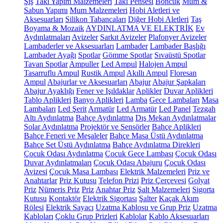
Şiş
Takı Yapım Malzemeleri
Takı Pensesi
Boncuk
Mum &
Sabun Yapımı
Mum Malzemeleri
Hobi Aletleri ve
Aksesuarları
Silikon Tabancaları
Diğer Hobi Aletleri
Taş
Boyama & Mozaik
AYDINLATMA VE ELEKTRİK
Ev
Aydınlatmaları
Avizeler
Sarkıt Avizeler
Plafonyer Avizeler
Lambaderler ve Aksesuarları
Lambader
Lambader Başlığı
Lambader Ayağı
Spotlar
Gömme Spotlar
Sıvaüstü Spotlar
Tavan Spotlar
Ampuller
Led Ampul
Halojen Ampul
Tasarruflu Ampul
Rustik Ampul
Akıllı Ampul
Floresan
Ampul
Abajurlar ve Aksesuarları
Abajur
Abajur Şapkaları
Abajur Ayaklığı
Fener ve Işıldaklar
Aplikler
Duvar Aplikleri
Tablo Aplikleri
Banyo Aplikleri
Lamba
Gece Lambaları
Masa
Lambaları
Led Şerit
Armatür
Led Armatür
Led Panel
Tezgah
Altı Aydınlatma
Bahçe Aydınlatma
Dış Mekan Aydınlatmalar
Solar Aydınlatma
Projektör ve Sensörler
Bahçe Aplikleri
Bahçe Feneri ve Meşaleler
Bahçe Masa Üstü Aydınlatma
Bahçe Set Üstü Aydınlatma
Bahçe Aydınlatma Direkleri
Çocuk Odası Aydınlatma
Çocuk Gece Lambası
Çocuk Odası
Duvar Aydınlatmaları
Çocuk Odası Abajuru
Çocuk Odası
Avizesi
Çocuk Masa Lambası
Elektrik Malzemeleri
Priz ve
Anahtarlar
Priz Kutusu
Telefon Prizi
Priz Çerçevesi
Golyat
Priz
Nümeris Priz
Priz
Anahtar Priz
Şalt Malzemeleri
Sigorta
Kutusu
Kontaktör
Elektrik Sigortası
Şalter
Kaçak Akım
Rölesi
Elektrik Sayacı
Uzatma Kablosu ve Grup Priz
Uzatma
Kabloları
Çoklu Grup Prizleri
Kablolar
Kablo Aksesuarları