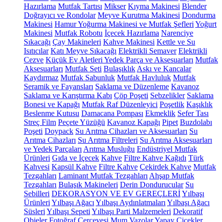
Hazırlama
Mutfak Tartısı
Mikser
Kıyma Makinesi
Blender
Doğrayıcı ve Rondolar
Meyve Kurutma Makinesi
Dondurma
Makinesi
Hamur Yoğurma Makinesi ve Mutfak Şefleri
Yoğurt
Makinesi
Mutfak Robotu
İçecek Hazırlama
Narenciye
Sıkacağı
Çay Makineleri
Kahve Makinesi
Kettle ve Su
Isıtıcılar
Katı Meyve Sıkacağı
Elektrikli Semaver
Elektrikli
Cezve
Küçük Ev Aletleri Yedek Parça ve Aksesuarları
Mutfak
Aksesuarları
Mutfak Seti
Bulaşıklık
Askı ve Kancalar
Kaydırmaz
Mutfak Sabunluk
Mutfak Havluluk
Mutfak
Seramik ve Fayansları
Saklama ve Düzenleme
Kavanoz
Saklama ve Karıştırma Kabı
Çöp Poşeti
Sebzelikler
Saklama
Bonesi ve Kapağı
Mutfak Raf Düzenleyici
Poşetlik
Kaşıklık
Beslenme Kutusu
Damacana Pompası
Ekmeklik
Sefer Tası
Streç Film
Peçete Yüzüğü
Kavanoz Kapağı
Pipet
Buzdolabı
Poşeti
Doypack
Su Arıtma Cihazları ve Aksesuarları
Su
Arıtma Cihazları
Su Arıtma Filtreleri
Su Arıtma Aksesuarları
ve Yedek Parçaları
Arıtma Musluğu
Endüstriyel Mutfak
Ürünleri
Gıda ve İçecek
Kahve
Filtre Kahve Kağıdı
Türk
Kahvesi
Kapsül Kahve
Filtre Kahve
Çekirdek Kahve
Mutfak
Tezgahları
Laminant Mutfak Tezgahları
Ahşap Mutfak
Tezgahları
Bulaşık Makineleri
Derin Dondurucular
Su
Sebilleri
DEKORASYON VE EV GEREÇLERİ
Yılbaşı
Ürünleri
Yılbaşı Ağacı
Yılbaşı Aydınlatmaları
Yılbaşı Ağacı
Süsleri
Yılbaşı Sepeti
Yılbaşı Parti Malzemeleri
Dekoratif
Objeler
Fotoğraf Çerçevesi
Mum
Vazolar
Yapay Çiçekler