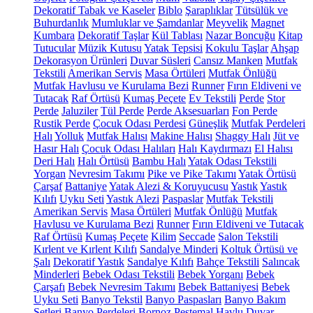
Dekoratif Tabak ve Kaseler
Biblo
Şaraplıklar
Tütsülük ve
Buhurdanlık
Mumluklar ve Şamdanlar
Meyvelik
Magnet
Kumbara
Dekoratif Taşlar
Kül Tablası
Nazar Boncuğu
Kitap
Tutucular
Müzik Kutusu
Yatak Tepsisi
Kokulu Taşlar
Ahşap
Dekorasyon Ürünleri
Duvar Süsleri
Cansız Manken
Mutfak
Tekstili
Amerikan Servis
Masa Örtüleri
Mutfak Önlüğü
Mutfak Havlusu ve Kurulama Bezi
Runner
Fırın Eldiveni ve
Tutacak
Raf Örtüsü
Kumaş Peçete
Ev Tekstili
Perde
Stor
Perde
Jaluziler
Tül Perde
Perde Aksesuarları
Fon Perde
Rustik Perde
Çocuk Odası Perdesi
Güneşlik
Mutfak Perdeleri
Halı
Yolluk
Mutfak Halısı
Makine Halısı
Shaggy Halı
Jüt ve
Hasır Halı
Çocuk Odası Halıları
Halı Kaydırmazı
El Halısı
Deri Halı
Halı Örtüsü
Bambu Halı
Yatak Odası Tekstili
Yorgan
Nevresim Takımı
Pike ve Pike Takımı
Yatak Örtüsü
Çarşaf
Battaniye
Yatak Alezi & Koruyucusu
Yastık
Yastık
Kılıfı
Uyku Seti
Yastık Alezi
Paspaslar
Mutfak Tekstili
Amerikan Servis
Masa Örtüleri
Mutfak Önlüğü
Mutfak
Havlusu ve Kurulama Bezi
Runner
Fırın Eldiveni ve Tutacak
Raf Örtüsü
Kumaş Peçete
Kilim
Seccade
Salon Tekstili
Kırlent ve Kırlent Kılıfı
Sandalye Minderi
Koltuk Örtüsü ve
Şalı
Dekoratif Yastık
Sandalye Kılıfı
Bahçe Tekstili
Salıncak
Minderleri
Bebek Odası Tekstili
Bebek Yorganı
Bebek
Çarşafı
Bebek Nevresim Takımı
Bebek Battaniyesi
Bebek
Uyku Seti
Banyo Tekstil
Banyo Paspasları
Banyo Bakım
Setleri
Banyo Perdeleri
Bornoz
Peştemal
Havlu
Duvar