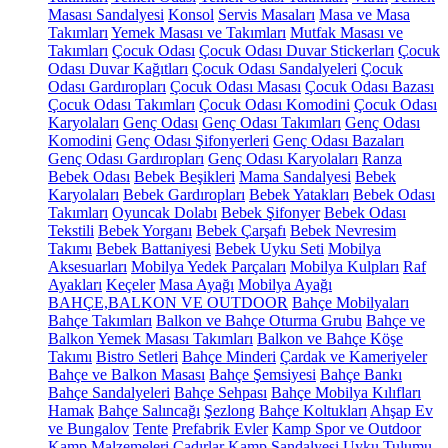
Masası Sandalyesi
Konsol
Servis Masaları
Masa ve Masa
Takımları
Yemek Masası ve Takımları
Mutfak Masası ve
Takımları
Çocuk Odası
Çocuk Odası Duvar Stickerları
Çocuk
Odası Duvar Kağıtları
Çocuk Odası Sandalyeleri
Çocuk
Odası Gardıropları
Çocuk Odası Masası
Çocuk Odası Bazası
Çocuk Odası Takımları
Çocuk Odası Komodini
Çocuk Odası
Karyolaları
Genç Odası
Genç Odası Takımları
Genç Odası
Komodini
Genç Odası Şifonyerleri
Genç Odası Bazaları
Genç Odası Gardıropları
Genç Odası Karyolaları
Ranza
Bebek Odası
Bebek Beşikleri
Mama Sandalyesi
Bebek
Karyolaları
Bebek Gardıropları
Bebek Yatakları
Bebek Odası
Takımları
Oyuncak Dolabı
Bebek Şifonyer
Bebek Odası
Tekstili
Bebek Yorganı
Bebek Çarşafı
Bebek Nevresim
Takımı
Bebek Battaniyesi
Bebek Uyku Seti
Mobilya
Aksesuarları
Mobilya Yedek Parçaları
Mobilya Kulpları
Raf
Ayakları
Keçeler
Masa Ayağı
Mobilya Ayağı
BAHÇE,BALKON VE OUTDOOR
Bahçe Mobilyaları
Bahçe Takımları
Balkon ve Bahçe Oturma Grubu
Bahçe ve
Balkon Yemek Masası Takımları
Balkon ve Bahçe Köşe
Takımı
Bistro Setleri
Bahçe Minderi
Çardak ve Kameriyeler
Bahçe ve Balkon Masası
Bahçe Şemsiyesi
Bahçe Bankı
Bahçe Sandalyeleri
Bahçe Sehpası
Bahçe Mobilya Kılıfları
Hamak
Bahçe Salıncağı
Şezlong
Bahçe Koltukları
Ahşap Ev
ve Bungalov
Tente
Prefabrik Evler
Kamp Spor ve Outdoor
Kamp Malzemeleri
Çadırlar
Kamp Sandalyesi
Uyku Tulumu