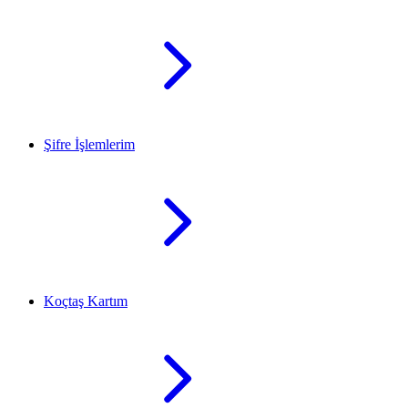
Şifre İşlemlerim
Koçtaş Kartım