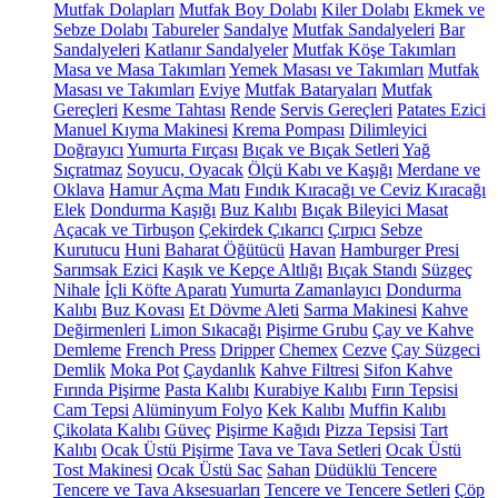
Mutfak Dolapları
Mutfak Boy Dolabı
Kiler Dolabı
Ekmek ve
Sebze Dolabı
Tabureler
Sandalye
Mutfak Sandalyeleri
Bar
Sandalyeleri
Katlanır Sandalyeler
Mutfak Köşe Takımları
Masa ve Masa Takımları
Yemek Masası ve Takımları
Mutfak
Masası ve Takımları
Eviye
Mutfak Bataryaları
Mutfak
Gereçleri
Kesme Tahtası
Rende
Servis Gereçleri
Patates Ezici
Manuel Kıyma Makinesi
Krema Pompası
Dilimleyici
Doğrayıcı
Yumurta Fırçası
Bıçak ve Bıçak Setleri
Yağ
Sıçratmaz
Soyucu, Oyacak
Ölçü Kabı ve Kaşığı
Merdane ve
Oklava
Hamur Açma Matı
Fındık Kıracağı ve Ceviz Kıracağı
Elek
Dondurma Kaşığı
Buz Kalıbı
Bıçak Bileyici Masat
Açacak ve Tirbuşon
Çekirdek Çıkarıcı
Çırpıcı
Sebze
Kurutucu
Huni
Baharat Öğütücü
Havan
Hamburger Presi
Sarımsak Ezici
Kaşık ve Kepçe Altlığı
Bıçak Standı
Süzgeç
Nihale
İçli Köfte Aparatı
Yumurta Zamanlayıcı
Dondurma
Kalıbı
Buz Kovası
Et Dövme Aleti
Sarma Makinesi
Kahve
Değirmenleri
Limon Sıkacağı
Pişirme Grubu
Çay ve Kahve
Demleme
French Press
Dripper
Chemex
Cezve
Çay Süzgeci
Demlik
Moka Pot
Çaydanlık
Kahve Filtresi
Sifon Kahve
Fırında Pişirme
Pasta Kalıbı
Kurabiye Kalıbı
Fırın Tepsisi
Cam Tepsi
Alüminyum Folyo
Kek Kalıbı
Muffin Kalıbı
Çikolata Kalıbı
Güveç
Pişirme Kağıdı
Pizza Tepsisi
Tart
Kalıbı
Ocak Üstü Pişirme
Tava ve Tava Setleri
Ocak Üstü
Tost Makinesi
Ocak Üstü Sac
Sahan
Düdüklü Tencere
Tencere ve Tava Aksesuarları
Tencere ve Tencere Setleri
Çöp