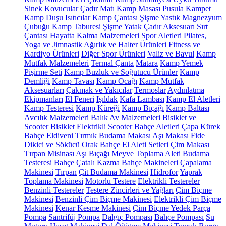
Sinek Kovucular
Çadır Matı
Kamp Masası
Pusula
Kampet
Kamp Duşu
Isıtıcılar
Kamp Çantası
Şişme Yastık
Magnezyum
Çubuğu
Kamp Taburesi
Şişme Yatak
Çadır Aksesuarı
Sırt
Çantası
Hayatta Kalma Malzemeleri
Spor Aletleri
Pilates,
Yoga ve Jimnastik
Ağırlık ve Halter Ürünleri
Fitness ve
Kardiyo Ürünleri
Diğer Spor Ürünleri
Valiz ve Bavul
Kamp
Mutfak Malzemeleri
Termal Çanta
Matara
Kamp Yemek
Pişirme Seti
Kamp Buzluk ve Soğutucu Ürünler
Kamp
Demliği
Kamp Tavası
Kamp Ocağı
Kamp Mutfak
Aksesuarları
Çakmak ve Yakıcılar
Termoslar
Aydınlatma
Ekipmanları
El Feneri
Işıldak
Kafa Lambası
Kamp El Aletleri
Kamp Testeresi
Kamp Küreği
Kamp Bıçağı
Kamp Baltası
Avcılık Malzemeleri
Balık Av Malzemeleri
Bisiklet ve
Scooter
Bisiklet
Elektrikli Scooter
Bahçe Aletleri
Çapa
Kürek
Bahçe Eldiveni
Tırmık
Budama Makası
Aşı Makası
Fide
Dikici ve Sökücü
Orak
Bahçe El Aleti Setleri
Çim Makası
Tırpan Misinası
Aşı Bıçağı
Meyve Toplama Aleti
Budama
Testeresi
Bahçe Çatalı
Kazma
Bahçe Makineleri
Çapalama
Makinesi
Tırpan
Çit Budama Makinesi
Hidrofor
Yaprak
Toplama Makinesi
Motorlu Testere
Elektrikli Testereler
Benzinli Testereler
Testere Zincirleri ve Yağları
Çim Biçme
Makinesi
Benzinli Çim Biçme Makinesi
Elektrikli Çim Biçme
Makinesi
Kenar Kesme Makinesi
Çim Biçme Yedek Parça
Pompa
Santrifüj Pompa
Dalgıç Pompası
Bahçe Pompası
Su