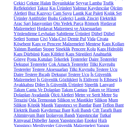
Çekici
Çekme Halatı
Boyunluklar
Seyyar Lamba
Trafik
Reflektörleri
Takoz
Kış Ürünleri
Yağmur Kaydırıcılar
Ölçüm
Aletleri
Buz Kazıyıcı
Cam Suyu
Lastik Kar Paleti
Kışlık Set
Ürünler
Antifrizler
Buğu Giderici
Lastik Zinciri
Elektrikli
Araç Şarj İstasyonları
Oto Yedek Parça
Römork
Hırdavat
Malzemeleri
Hırdavat Malzemesi ve Aksesuarları
Yönlendirme Levhaları
Sabitleme Ürünleri
Dübel
Dübel
Setleri
Somun
Çivi
Vida-Çivi
Demir Pul
Vida
Civata
Köşebent
Kapı ve Pencere Malzemeleri
Menteşe
Kapı Kolları
Yalıtım Bantları
Stoper
Sineklik
Pencere Kolu
Kapı Hidroliği
Kapı Dürbünü
Kapı Kilitleri
Kapı Sürgüleri
Anahtarlık
Gönye
Posta Kutuları
Tekerlek
Testereler
Daire Testereler
Dekupaj Testereler
Çok Amaçlı Testereler
Tilki Kuyruğu
Testereler
Testere Aksesuarları
Tilki Kuyruğu Testere Ucu
Daire Testere Bıçağı
Dekupaj Testere Ucu
İş Güvenlik
Malzemeleri
İş Güvenlik Gözlükleri
İş Eldiveni
İş Elbisesi
İş
Ayakkabısı
Diğer İş Güvenlik Ürünleri
Siperlik
Lanyard
Takım Çanta Ve Dolapları
Takım Çantası
Takım ve Hizmet
Dolapları
Avadanlık
Ölçü Aletleri
Metre ve Şerit Metre
Su
Terazisi
Oda Termostatı
Silikon ve Mastikler
Silikon
Mum
Silikon
Köpük
Mastik
Yapıştırıcı ve Bantlar
Bant
Teflon Bant
Elektrik Bandı
Kaydırmaz Bant
Koli Bandı
Çift Taraflı Bant
Alüminyum Bant
İzolasyon Bandı
Yapıştırıcılar
Tutkal
Kimyasal Dübeller
Japon Yapıştırıcıları
Epoksi
Hızlı
Yapıştırıcı
Merdivenler
Güvenlik Malzemeleri
Yangın