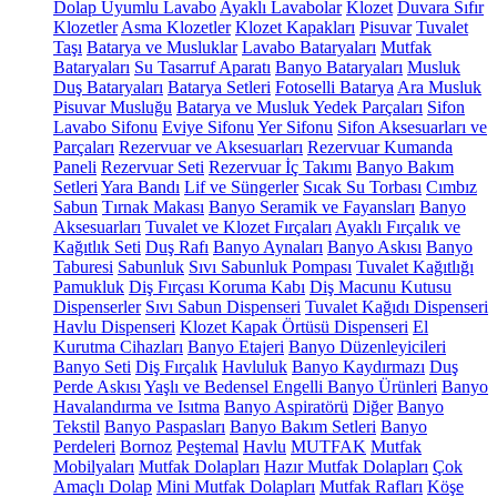
Dolap Uyumlu Lavabo
Ayaklı Lavabolar
Klozet
Duvara Sıfır
Klozetler
Asma Klozetler
Klozet Kapakları
Pisuvar
Tuvalet
Taşı
Batarya ve Musluklar
Lavabo Bataryaları
Mutfak
Bataryaları
Su Tasarruf Aparatı
Banyo Bataryaları
Musluk
Duş Bataryaları
Batarya Setleri
Fotoselli Batarya
Ara Musluk
Pisuvar Musluğu
Batarya ve Musluk Yedek Parçaları
Sifon
Lavabo Sifonu
Eviye Sifonu
Yer Sifonu
Sifon Aksesuarları ve
Parçaları
Rezervuar ve Aksesuarları
Rezervuar Kumanda
Paneli
Rezervuar Seti
Rezervuar İç Takımı
Banyo Bakım
Setleri
Yara Bandı
Lif ve Süngerler
Sıcak Su Torbası
Cımbız
Sabun
Tırnak Makası
Banyo Seramik ve Fayansları
Banyo
Aksesuarları
Tuvalet ve Klozet Fırçaları
Ayaklı Fırçalık ve
Kağıtlık Seti
Duş Rafı
Banyo Aynaları
Banyo Askısı
Banyo
Taburesi
Sabunluk
Sıvı Sabunluk Pompası
Tuvalet Kağıtlığı
Pamukluk
Diş Fırçası Koruma Kabı
Diş Macunu Kutusu
Dispenserler
Sıvı Sabun Dispenseri
Tuvalet Kağıdı Dispenseri
Havlu Dispenseri
Klozet Kapak Örtüsü Dispenseri
El
Kurutma Cihazları
Banyo Etajeri
Banyo Düzenleyicileri
Banyo Seti
Diş Fırçalık
Havluluk
Banyo Kaydırmazı
Duş
Perde Askısı
Yaşlı ve Bedensel Engelli Banyo Ürünleri
Banyo
Havalandırma ve Isıtma
Banyo Aspiratörü
Diğer
Banyo
Tekstil
Banyo Paspasları
Banyo Bakım Setleri
Banyo
Perdeleri
Bornoz
Peştemal
Havlu
MUTFAK
Mutfak
Mobilyaları
Mutfak Dolapları
Hazır Mutfak Dolapları
Çok
Amaçlı Dolap
Mini Mutfak Dolapları
Mutfak Rafları
Köşe