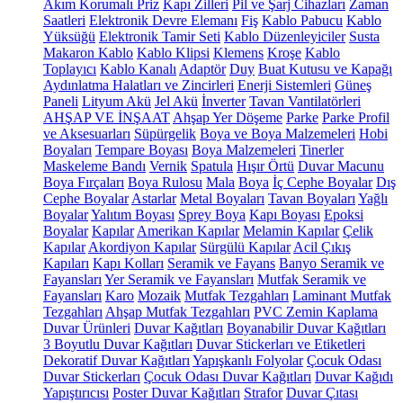
Akım Korumalı Priz
Kapı Zilleri
Pil ve Şarj Cihazları
Zaman
Saatleri
Elektronik Devre Elemanı
Fiş
Kablo Pabucu
Kablo
Yüksüğü
Elektronik Tamir Seti
Kablo Düzenleyiciler
Susta
Makaron Kablo
Kablo Klipsi
Klemens
Kroşe
Kablo
Toplayıcı
Kablo Kanalı
Adaptör
Duy
Buat Kutusu ve Kapağı
Aydınlatma Halatları ve Zincirleri
Enerji Sistemleri
Güneş
Paneli
Lityum Akü
Jel Akü
İnverter
Tavan Vantilatörleri
AHŞAP VE İNŞAAT
Ahşap Yer Döşeme
Parke
Parke Profil
ve Aksesuarları
Süpürgelik
Boya ve Boya Malzemeleri
Hobi
Boyaları
Tempare Boyası
Boya Malzemeleri
Tinerler
Maskeleme Bandı
Vernik
Spatula
Hışır Örtü
Duvar Macunu
Boya Fırçaları
Boya Rulosu
Mala
Boya
İç Cephe Boyalar
Dış
Cephe Boyalar
Astarlar
Metal Boyaları
Tavan Boyaları
Yağlı
Boyalar
Yalıtım Boyası
Sprey Boya
Kapı Boyası
Epoksi
Boyalar
Kapılar
Amerikan Kapılar
Melamin Kapılar
Çelik
Kapılar
Akordiyon Kapılar
Sürgülü Kapılar
Acil Çıkış
Kapıları
Kapı Kolları
Seramik ve Fayans
Banyo Seramik ve
Fayansları
Yer Seramik ve Fayansları
Mutfak Seramik ve
Fayansları
Karo
Mozaik
Mutfak Tezgahları
Laminant Mutfak
Tezgahları
Ahşap Mutfak Tezgahları
PVC Zemin Kaplama
Duvar Ürünleri
Duvar Kağıtları
Boyanabilir Duvar Kağıtları
3 Boyutlu Duvar Kağıtları
Duvar Stickerları ve Etiketleri
Dekoratif Duvar Kağıtları
Yapışkanlı Folyolar
Çocuk Odası
Duvar Stickerları
Çocuk Odası Duvar Kağıtları
Duvar Kağıdı
Yapıştırıcısı
Poster Duvar Kağıtları
Strafor
Duvar Çıtası