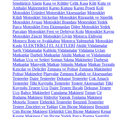
Söndürücü
Alarm
Kasa ve Kilitler
Çelik Kasa
Kilit
Kutu ve
Ambalaj Malzemeleri
Kargo Kutusu
Kargo Poşeti
Koli
Motosiklet Ürünleri
Motorsiklet Aksesuarları
Motosiklet
Kilidi
Motosiklet Stickerları
Motosiklet Rüzgarlık ve Siperlik
Motosiklet Aynası
Motosiklet Brandası
Motorsiklet Yedek
Parça
Motosiklet Fren Ekipmanları
Diğer Motosiklet Yedek
Parçaları
Motosiklet Fren ve Debriyaj Kolu
Motosiklet Kayışı
Motosiklet Zinciri
Motosiklet Giyim
Motorcu Eldiveni
Motorcu Botu ve Ayakkabısı
Motorcu Yağmurluk
Motosiklet
Kaskı
ELEKTRİKLİ EL ALETLERİ
Akülü Vidalamalar
Şarjlı Vidalamalar
Kablolu Vidalamalar
Vidalama Uçları
Matkaplar
Darbeli Matkaplar
Akülü Matkap ve Vidalamalar
Matkap Ucu ve Setleri
Somun Sıkma Makineleri
Darbesiz
Matkaplar
Manyetik Matkap
Sütunlu Matkap
Matkap Tezgahı
Kırıcılar ve Deliciler
Zımpara ve Polisaj
Zımpara Makineleri
Polisaj Makineleri
Planyalar
Zımpara Kağıdı ve Aksesuarları
Testereler
Daire Testereler
Dekupaj Testereler
Çok Amaçlı
Testereler
Tilki Kuyruğu Testereler
Testere Aksesuarları
Tilki
Kuyruğu Testere Ucu
Daire Testere Bıçağı
Dekupaj Testere
Ucu
Bahçe Makineleri
Çapalama Makinesi
Tırpan
Çit
Budama Makinesi
Hidrofor
Yaprak Toplama Makinesi
Motorlu Testere
Elektrikli Testereler
Benzinli Testereler
Testere Zincirleri ve Yağları
Çim Biçme Makinesi
Benzinli
Çim Biçme Makinesi
Elektrikli Çim Biçme Makinesi
Kenar
Kesme Makinesi
Çim Biçme Yedek Parça
Pompa
Santrifüj