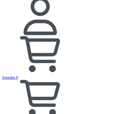
Sepetim
0