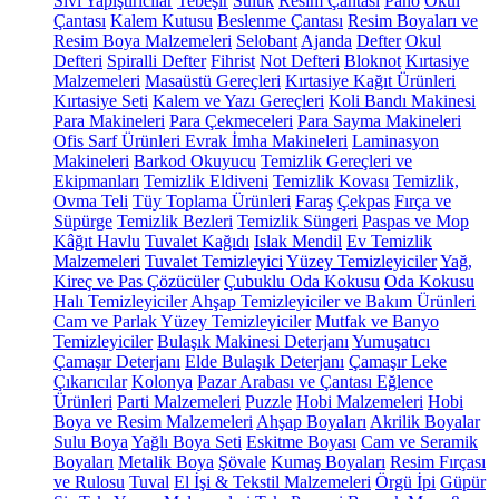
Sıvı Yapıştırıcılar
Tebeşir
Suluk
Resim Çantası
Pano
Okul
Çantası
Kalem Kutusu
Beslenme Çantası
Resim Boyaları ve
Resim Boya Malzemeleri
Selobant
Ajanda
Defter
Okul
Defteri
Spiralli Defter
Fihrist
Not Defteri
Bloknot
Kırtasiye
Malzemeleri
Masaüstü Gereçleri
Kırtasiye Kağıt Ürünleri
Kırtasiye Seti
Kalem ve Yazı Gereçleri
Koli Bandı Makinesi
Para Makineleri
Para Çekmeceleri
Para Sayma Makineleri
Ofis Sarf Ürünleri
Evrak İmha Makineleri
Laminasyon
Makineleri
Barkod Okuyucu
Temizlik Gereçleri ve
Ekipmanları
Temizlik Eldiveni
Temizlik Kovası
Temizlik,
Ovma Teli
Tüy Toplama Ürünleri
Faraş
Çekpas
Fırça ve
Süpürge
Temizlik Bezleri
Temizlik Süngeri
Paspas ve Mop
Kâğıt Havlu
Tuvalet Kağıdı
Islak Mendil
Ev Temizlik
Malzemeleri
Tuvalet Temizleyici
Yüzey Temizleyiciler
Yağ,
Kireç ve Pas Çözücüler
Çubuklu Oda Kokusu
Oda Kokusu
Halı Temizleyiciler
Ahşap Temizleyiciler ve Bakım Ürünleri
Cam ve Parlak Yüzey Temizleyiciler
Mutfak ve Banyo
Temizleyiciler
Bulaşık Makinesi Deterjanı
Yumuşatıcı
Çamaşır Deterjanı
Elde Bulaşık Deterjanı
Çamaşır Leke
Çıkarıcılar
Kolonya
Pazar Arabası ve Çantası
Eğlence
Ürünleri
Parti Malzemeleri
Puzzle
Hobi Malzemeleri
Hobi
Boya ve Resim Malzemeleri
Ahşap Boyaları
Akrilik Boyalar
Sulu Boya
Yağlı Boya Seti
Eskitme Boyası
Cam ve Seramik
Boyaları
Metalik Boya
Şövale
Kumaş Boyaları
Resim Fırçası
ve Rulosu
Tuval
El İşi & Tekstil Malzemeleri
Örgü İpi
Güpür