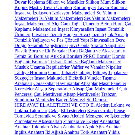
Duvar Kaplama
Silikon ve Mastikler
Silikon
Mum Silikon
Köpük
Mastik
Tavan Ürünleri
Kartonpiyer
Tavan Kaplama
İnşaat ve İzolasyon
İzolasyon Malzemeleri
Su Yalıtım
Malzemeleri
Isı Yalıtım Malzemeleri
Ses Yalıtım Malzemeleri
İnşaat Malzemeleri
Alçı
Cam Tuğla
Çimento
Beton Harcı
Çatı
Kaplama Malzemeleri
İnşaat Kimyasalları
İnşaat Temizlik
Ürünleri
Lavabo Çözücü
Harç ve Sıva Çözücü
Çok Amaçlı
Temizlik
Yağlayıcı ve Pas Çözücü
Yapı Kimyasalları
Derz
Dolgu
Seramik Yapıştırıcılar
Sıvı Conta
Strafor Yapıştırılar
Plastik Boru ve Ek Parçalar
Boru Bağlantı ve Aksesuarları
Temiz Su Boruları
Atık Su Boruları
PPRC Borular
Kombi
Bağlantı Boruları
Tesisat Tamir ve Bağlantı Malzemeleri
Musluk Uzatma
Regülatörler
Valfler ve Vanalar
Nipeller
Tahliye Hortumu
Conta
Taharet Çubuğu
Fittings
Tıpalar ve
Süzgeçler
İnşaat Makineleri
Elektrikli Vinçler
Taşıma
Arabaları
Caraskallar
Havlupanlar
Ahşaplar
Masif Paneller
Keresteler
Ahşap Seperatörler
Ahşap Çatı Malzemeleri
Çatı
Penceresi
Çatı Merdiveni
Ahşap Merdivenler
Trabzan
Sundurma
Menfezler
Banyo Menfezi
Su Deposu
HIRDAVAT EL ALETLERİ VE OTO
El Aletleri
Lokma ve
Lokma Takımları
Çekiç
El Testereleri
Kesici Grubu
Pense
Tornavida
Seramik ve Sıvacı Aletleri
Mengene ve İşkenceler
Zımbalar ve Aksesuarları
Zımpara ve Eğeler
Anahtarlar
Anahtar Takımları
Alyan Anahtarları
Açık Ağız Anahtar
İngiliz Anahtarı
İki Ağızlı Anahtar
Tork Anahtarı
Yıldız