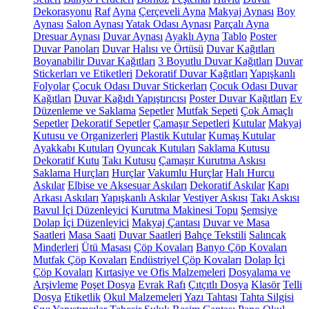
Dekorasyonu
Raf
Ayna
Çerçeveli Ayna
Makyaj Aynası
Boy
Aynası
Salon Aynası
Yatak Odası Aynası
Parçalı Ayna
Dresuar Aynası
Duvar Aynası
Ayaklı Ayna
Tablo
Poster
Duvar Panoları
Duvar Halısı ve Örtüsü
Duvar Kağıtları
Boyanabilir Duvar Kağıtları
3 Boyutlu Duvar Kağıtları
Duvar
Stickerları ve Etiketleri
Dekoratif Duvar Kağıtları
Yapışkanlı
Folyolar
Çocuk Odası Duvar Stickerları
Çocuk Odası Duvar
Kağıtları
Duvar Kağıdı Yapıştırıcısı
Poster Duvar Kağıtları
Ev
Düzenleme ve Saklama
Sepetler
Mutfak Sepeti
Çok Amaçlı
Sepetler
Dekoratif Sepetler
Çamaşır Sepetleri
Kutular
Makyaj
Kutusu ve Organizerleri
Plastik Kutular
Kumaş Kutular
Ayakkabı Kutuları
Oyuncak Kutuları
Saklama Kutusu
Dekoratif Kutu
Takı Kutusu
Çamaşır Kurutma Askısı
Saklama Hurçları
Hurçlar
Vakumlu Hurçlar
Halı Hurcu
Askılar
Elbise ve Aksesuar Askıları
Dekoratif Askılar
Kapı
Arkası Askıları
Yapışkanlı Askılar
Vestiyer Askısı
Takı Askısı
Bavul İçi Düzenleyici
Kurutma Makinesi Topu
Şemsiye
Dolap İçi Düzenleyici
Makyaj Çantası
Duvar ve Masa
Saatleri
Masa Saati
Duvar Saatleri
Bahçe Tekstili
Salıncak
Minderleri
Ütü Masası
Çöp Kovaları
Banyo Çöp Kovaları
Mutfak Çöp Kovaları
Endüstriyel Çöp Kovaları
Dolap İçi
Çöp Kovaları
Kırtasiye ve Ofis Malzemeleri
Dosyalama ve
Arşivleme
Poşet Dosya
Evrak Rafı
Çıtçıtlı Dosya
Klasör
Telli
Dosya
Etiketlik
Okul Malzemeleri
Yazı Tahtası
Tahta Silgisi