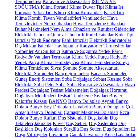
Termometresi
Karavan ve Aksesuarları
ISITMA VE
SOĞUTMA
Klima
Portatif Klima
Duvar Tipi Klima
Isı
Pompası
Salon Tipi Klima
Klima Kumandası
Kaset Tipi
Klima
Kombi
Tavan Vantilatörleri
Vantilatörler
Hava
Temizleyiciler
Nem Cihazları
Hava Temizleme Cihazları
Buhar Makineleri
Nem Alma Cihazları ve Rutubet Gidericiler
Elektrikli Isıtıcılar
Quartz Isıtıcılar
Infrared Isıtıcılar
Kule Tipi
Isıtıcılar
Yağlı Radyatör
Fanlı Isıtıcılar
Elektrikli Radyatörler
Dış Mekan Isıtıcılar
Havlupanlar
Radyatörler
Termosifonlar
Şofbenler
Ani Su Isıtıcı
Isıtma ve Soğutma Yedek Parça
Radyatör Vanaları
Termostat
Klima Yedek Parça
Radyatör
Yedek Parça
Klima Temizleyicisi
Klima Temizleme Spreyi
Klima Temizleme Sıvısı
Şömine
Şömine Aksesuarları
Elektrikli Şömineler
Bahçe Şömineleri
Bacasız Şömineler
Güneş Enerji Sistemleri
Soba
Doğalgaz Sobası
Kuzine Soba
Elektrikli Soba
Pelet Soba
Soba Borusu ve Aksesuarları
Hava
Perdesi
Doğalgaz Tesisat Malzemeleri
Doğalgaz Hortumu
Doğalgaz Menfezleri
Tesisat Temizleme Sıvıları
Boyler
Kalorifer Kazanı
BANYO
Banyo Dolapları
Aynalı Banyo
Dolabı
Banyo Boy Dolapları
Lavabolu Banyo Dolapları
Çok
Amaçlı Banyo Dolapları
Çamaşır Makinesi Dolapları
Ecza
Dolabı
Banyo Rafları
Duş Sistemleri
Duşakabin
Duş
Tekneleri
Jakuziler
Küvet
Duş Setleri
Duş Sistemleri
Duş
Başlıkları
Duş Kolonları
Sürgülü Duş Setleri
Duş Spiralleri
El
Duşu
Vitrifiyeler
Lavabolar
Çanak Lavabolar
Köşe Lavabolar