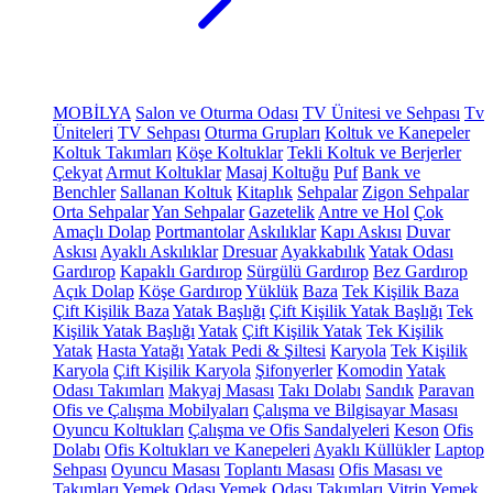
MOBİLYA
Salon ve Oturma Odası
TV Ünitesi ve Sehpası
Tv
Üniteleri
TV Sehpası
Oturma Grupları
Koltuk ve Kanepeler
Koltuk Takımları
Köşe Koltuklar
Tekli Koltuk ve Berjerler
Çekyat
Armut Koltuklar
Masaj Koltuğu
Puf
Bank ve
Benchler
Sallanan Koltuk
Kitaplık
Sehpalar
Zigon Sehpalar
Orta Sehpalar
Yan Sehpalar
Gazetelik
Antre ve Hol
Çok
Amaçlı Dolap
Portmantolar
Askılıklar
Kapı Askısı
Duvar
Askısı
Ayaklı Askılıklar
Dresuar
Ayakkabılık
Yatak Odası
Gardırop
Kapaklı Gardırop
Sürgülü Gardırop
Bez Gardırop
Açık Dolap
Köşe Gardırop
Yüklük
Baza
Tek Kişilik Baza
Çift Kişilik Baza
Yatak Başlığı
Çift Kişilik Yatak Başlığı
Tek
Kişilik Yatak Başlığı
Yatak
Çift Kişilik Yatak
Tek Kişilik
Yatak
Hasta Yatağı
Yatak Pedi & Şiltesi
Karyola
Tek Kişilik
Karyola
Çift Kişilik Karyola
Şifonyerler
Komodin
Yatak
Odası Takımları
Makyaj Masası
Takı Dolabı
Sandık
Paravan
Ofis ve Çalışma Mobilyaları
Çalışma ve Bilgisayar Masası
Oyuncu Koltukları
Çalışma ve Ofis Sandalyeleri
Keson
Ofis
Dolabı
Ofis Koltukları ve Kanepeleri
Ayaklı Küllükler
Laptop
Sehpası
Oyuncu Masası
Toplantı Masası
Ofis Masası ve
Takımları
Yemek Odası
Yemek Odası Takımları
Vitrin
Yemek