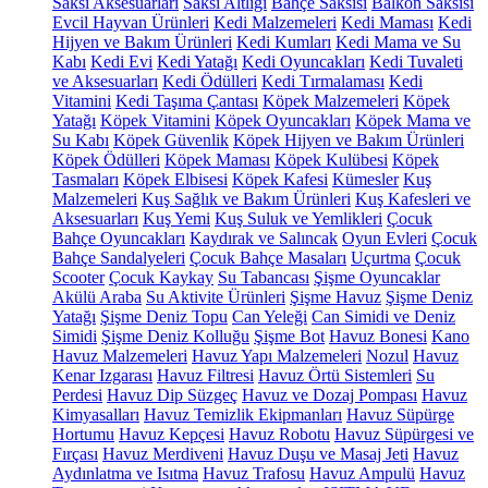
Saksı Aksesuarları
Saksı Altlığı
Bahçe Saksısı
Balkon Saksısı
Evcil Hayvan Ürünleri
Kedi Malzemeleri
Kedi Maması
Kedi
Hijyen ve Bakım Ürünleri
Kedi Kumları
Kedi Mama ve Su
Kabı
Kedi Evi
Kedi Yatağı
Kedi Oyuncakları
Kedi Tuvaleti
ve Aksesuarları
Kedi Ödülleri
Kedi Tırmalaması
Kedi
Vitamini
Kedi Taşıma Çantası
Köpek Malzemeleri
Köpek
Yatağı
Köpek Vitamini
Köpek Oyuncakları
Köpek Mama ve
Su Kabı
Köpek Güvenlik
Köpek Hijyen ve Bakım Ürünleri
Köpek Ödülleri
Köpek Maması
Köpek Kulübesi
Köpek
Tasmaları
Köpek Elbisesi
Köpek Kafesi
Kümesler
Kuş
Malzemeleri
Kuş Sağlık ve Bakım Ürünleri
Kuş Kafesleri ve
Aksesuarları
Kuş Yemi
Kuş Suluk ve Yemlikleri
Çocuk
Bahçe Oyuncakları
Kaydırak ve Salıncak
Oyun Evleri
Çocuk
Bahçe Sandalyeleri
Çocuk Bahçe Masaları
Uçurtma
Çocuk
Scooter
Çocuk Kaykay
Su Tabancası
Şişme Oyuncaklar
Akülü Araba
Su Aktivite Ürünleri
Şişme Havuz
Şişme Deniz
Yatağı
Şişme Deniz Topu
Can Yeleği
Can Simidi ve Deniz
Simidi
Şişme Deniz Kolluğu
Şişme Bot
Havuz Bonesi
Kano
Havuz Malzemeleri
Havuz Yapı Malzemeleri
Nozul
Havuz
Kenar Izgarası
Havuz Filtresi
Havuz Örtü Sistemleri
Su
Perdesi
Havuz Dip Süzgeç
Havuz ve Dozaj Pompası
Havuz
Kimyasalları
Havuz Temizlik Ekipmanları
Havuz Süpürge
Hortumu
Havuz Kepçesi
Havuz Robotu
Havuz Süpürgesi ve
Fırçası
Havuz Merdiveni
Havuz Duşu ve Masaj Jeti
Havuz
Aydınlatma ve Isıtma
Havuz Trafosu
Havuz Ampulü
Havuz