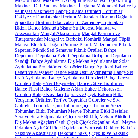
Motoru
Hasat Makinesi
Dal Öğütme Makinesi
Toprak Burgu
Makinesi
Dal Budama Makinesi
İlaçlama Makineleri
Bahçe İş
ve İnşaat Makineleri
Bahçe Sulama Ürünleri
Hortumlar
Fıskiye ve Damlatıcılar
Hortum Makaraları
Hortum Bağlantı
Aparatları
Hortum Tabancaları
Su Zamanlayıcı
Sulaklar
Bidon
Bahçe Musluğu
Şişme Su Deposu
Mangal ve
Aksesuarları
Mangal Aksesuarları
Mangal Kömürü ve
Tutuşturucular
Mangal ve Barbekü
Kömürlü Mangal
Tüplü
Mangal
Elektrikli Izgara
Pürmüz
Piknik Malzemeleri
Piknik
Sepetleri
Piknik Seti
Semaver
Piknik Örtüleri
Bahçe
Depolama
Depolama Evleri
Depolama Dolapları
Depolama
Sandığı
Bahçe Aydınlatma
Dış Mekan Aydınlatmalar
Solar
Aydınlatma
Projektör ve Sensörler
Bahçe Aplikleri
Bahçe
Feneri ve Meşaleler
Bahçe Masa Üstü Aydınlatma
Bahçe Set
Üstü Aydınlatma
Bahçe Aydınlatma Direkleri
Bahçe Peyzaj
Ürünleri
Bahçe Yer Döşemeleri
Bahçe Çit ve Bordürleri
Bahçe Filesi
Bahçe Gizleme Ağları
Bahçe Dekorasyon
Ürünleri
Bahçe Kovaları
Toprak ve Çiçek Bakımı
Bitki
Yetiştirme Ürünleri
Torf ve Topraklar
Gübreler ve Sıvı
Gübreler
Tohumlar
Çim Tohumu
Çiçek Tohumu
Sebze
Tohumları
Bitki Tohumları
Meyve Tohumu
Bitki Besinleri
Sera ve Sera Ekipmanları
Çiçek ve Bitki
İç Mekan Bitkileri
Dış Mekan Ağaçları
Canlı Çiçek
Çiçek Soğanları
Aşılı Meyve
Fidanları
Aşılı Gül
Fide
Dış Mekan Sarmaşık Bitkileri
Kaktüs
Saksı ve Aksesuarları
Dekoratif Saksı
Çiçeklik ve Saksılık