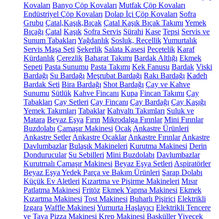
Kovaları
Banyo Çöp Kovaları
Mutfak Çöp Kovaları
Endüstriyel Çöp Kovaları
Dolap İçi Çöp Kovaları
Sofra
Grubu
Çatal,Kaşık,Bıçak
Çatal Kaşık Bıçak Takımı
Yemek
Bıçağı
Çatal
Kaşık
Sofra Servis
Sürahi
Kase
Tepsi
Servis ve
Sunum Tabakları
Yağdanlık
Sosluk, Reçellik
Yumurtalık
Servis Maşa Seti
Şekerlik
Salata Kasesi
Peçetelik
Karaf
Kürdanlık
Çerezlik
Baharat Takımı
Bardak Altlığı
Ekmek
Sepeti
Pasta Sunumu
Pasta Takımı
Kek Fanusu
Bardak
Viski
Bardağı
Su Bardağı
Meşrubat Bardağı
Rakı Bardağı
Kadeh
Bardak Seti
Bira Bardağı
Shot Bardağı
Çay ve Kahve
Sunumu
Sütlük
Kahve Fincanı
Kupa
Fincan Takımı
Çay
Tabakları
Çay Setleri
Çay Fincanı
Çay Bardağı
Çay Kaşığı
Yemek Takımları
Tabaklar
Kahvaltı Takımları
Suluk ve
Matara
Beyaz Eşya
Fırın
Mikrodalga Fırınlar
Mini Fırınlar
Buzdolabı
Çamaşır Makinesi
Ocak
Ankastre Ürünleri
Ankastre Setler
Ankastre Ocaklar
Ankastre Fırınlar
Ankastre
Davlumbazlar
Bulaşık Makineleri
Kurutma Makinesi
Derin
Dondurucular
Su Sebilleri
Mini Buzdolabı
Davlumbazlar
Kurutmalı Çamaşır Makinesi
Beyaz Eşya Setleri
Aspiratörler
Beyaz Eşya Yedek Parça ve Bakım Ürünleri
Şarap Dolabı
Küçük Ev Aletleri
Kızartma ve Pişirme Makineleri
Mısır
Patlatma Makinesi
Fritöz
Ekmek Yapma Makinesi
Ekmek
Kızartma Makinesi
Tost Makinesi
Buharlı Pişirici
Elektrikli
Izgara
Waffle Makinesi
Yumurta Haşlayıcı
Elektrikli Tencere
ve Tava
Pizza Makinesi
Krep Makinesi
Basküller
Yiyecek