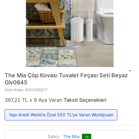
The Mia
Çöp Kovası Tuvalet Fırçası Seti Beyaz
Glv0645
Ürün Kodu: 5000295577
397,22 TL x 9 Aya Varan
Taksit Seçenekleri
Yapı Kredi World'e Özel 550 TL'ye Varan Worldpuan
Satıcı:
The Mia
10